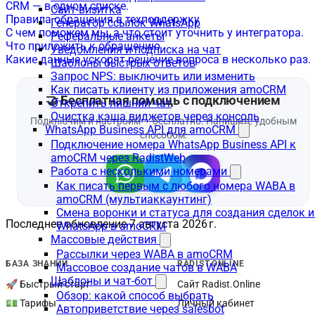
CRM — в одном списке.
Сайт-визитка
Правила обращения в техподдержку
Генератор ссылок WhatsApp
С чем поможем мы, а что стоит уточнить у интегратора.
Реферальные анкеты
Что приложить к обращению
Уведомления и подписка на чат
Какие данные ускорят решение вопроса в несколько раз.
Шаблоны быстрых ответов
Запрос NPS: выключить или изменить
Как писать клиенту из приложения amoCRM
Открепить лишний чат
Очистка кэша виджетов через консоль
WhatsApp Business API для amoCRM
Подключение номера WhatsApp Business API к
amoCRM через RadistWeb
Работа с несколькими номерами
Как писать первым с любого номера WABA в
amoCRM (мультиаккаунтинг)
Смена воронки и статуса для создания сделок и
Последнее обновление
7 августа 2026 г.
WhatsApp в amoCRM
Массовые действия
Рассылки через WABA в amoCRM
БАЗА ЗНАНИЙ
RADIST.ONLINE
Массовое создание чатов в WABA
Шаблоны и чат-бот
🚀 Быстрый старт
Сайт Radist.Online
Обзор: какой способ выбрать
💵 Тарифы
Личный кабинет
Автоприветствие через salesbot