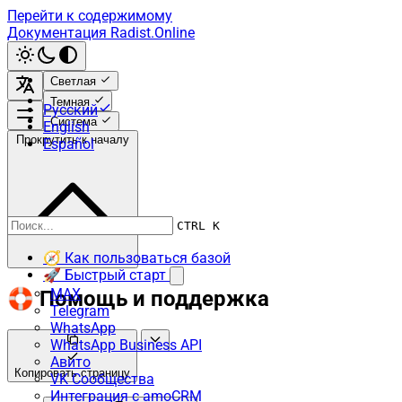
Перейти к содержимому
Документация Radist.Online
Светлая
Темная
Русский
Система
English
Прокрутить к началу
Español
CTRL K
🧭 Как пользоваться базой
🚀 Быстрый старт
MAX
🛟 Помощь и поддержка
Telegram
WhatsApp
WhatsApp Business API
Авито
Копировать страницу
VK Сообщества
Интеграция с amoCRM