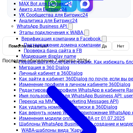
MAX Bot для Битрикс24
Авито для Битрикс24
VK Сообщества для Битрикс24
Аналитика для Битрикс24
WhatsApp Business API
Этапы подключения к WABA
Верификация компании в Facebook
Подтверждение домена компании
Помогла ли статья?
Да
Нет
Проверка бана сайта в FB
Модерация display name
Последнее обновление
7 августа 2026 г.
Первые шаги после регистрации. Как избежать бл
Миграция в 360 Dialog
Личный кабинет в 360Dialog
Как зайти в кабинет 360Dialog по почте, если вы 
Изменение профиля в личном кабинете 360Dialog
Редактирование профиля WhatsApp в кабинете Ra
Имя пользователя для WhatsApp Business API: use
Переход на MM Lite (Marketing Messages API)
Как удалить номер из подписки в 360Dialog
Как вернуть номер WABA в приложение WhatsApp 
Изменения модели оплаты WABA от 01.07.2025
Шаблоны WhatsApp Business API: создание и моде
WABA-шаблоны вида "Карусель"