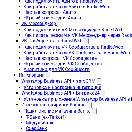
Как подключить Авито в RadistWeb
Как работают чаты Авито в RadistWeb
Частые вопросы: Авито
Чёрный список для Авито
VK Мессенджер
Как подключить VK Мессенджер в RadistWeb
Как писать первым в VK Мессенджер через Radi
VK Сообщества в RadistWeb
Как подключить VK Сообщества в RadistWeb
Как работают чаты VK Сообщества в RadistWeb
Частые вопросы: VK Сообщества
Чёрный список для VK Сообщества
Аналитика для VK Сообществ
Интеграции
WhatsApp Business API + amoCRM
Установка и настройка интеграции
WhatsApp Business API + Битрикс24
Установка приложения WhatsApp Business API в
Интернет-эквайринги банков
Подключение магазина банка
Т-Банк (ex-Tinkoff)
Модульбанк
Сбербанк