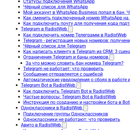
Статусы подключения WhatsApp
Чёрный список для WhatsApp
Мой аккаунт в WhatsApp Business попал в бан. 
Как сменить подключенный номер WhatsApp на 
Как подключить почту для получения кода под
Telegram в RadistWeb
Как подключить номер Телеграмм в RadistWeb
Telegram - регистрация новых номеров: получен
Чёрный список для Telegram
Как написать клиенту в Telegram из CRM: 3 сцен
Ограничения Telegram и баны номеров
За что можно словить бан номера Telegram?
Telegram не работает: что проверить
Сообщение отправляется с ошибкой
Автоматические уведомления о сбоях в работе 
Telegram Bot в RadistWeb
Как подключить Telegram Bot в RadistWeb
Частые вопросы: Telegram Bot в RadistWeb
Инструкция по созданию и настройки бота в Bot
Одноклассники в RadistWeb
Подключение группы Одноклассников
Одноклассники не работают: что проверить
Авито в RadistWeb