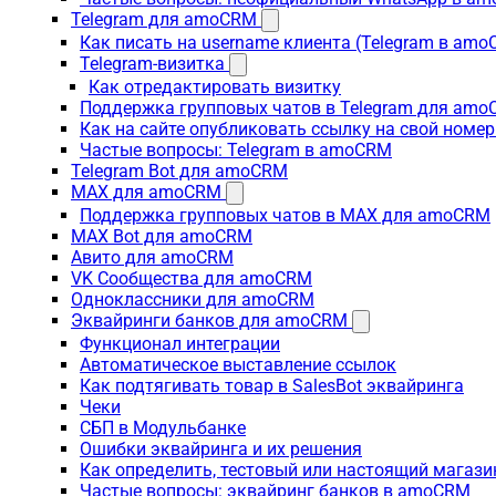
Telegram для amoCRM
Как писать на username клиента (Telegram в am
Telegram-визитка
Как отредактировать визитку
Поддержка групповых чатов в Telegram для am
Как на сайте опубликовать ссылку на свой номер
Частые вопросы: Telegram в amoCRM
Telegram Bot для amoCRM
MAX для amoCRM
Поддержка групповых чатов в MAX для amoCRM
MAX Bot для amoCRM
Авито для amoCRM
VK Сообщества для amoCRM
Одноклассники для amoCRM
Эквайринги банков для amoCRM
Функционал интеграции
Автоматическое выставление ссылок
Как подтягивать товар в SalesBot эквайринга
Чеки
СБП в Модульбанке
Ошибки эквайринга и их решения
Как определить, тестовый или настоящий магаз
Частые вопросы: эквайринг банков в amoCRM