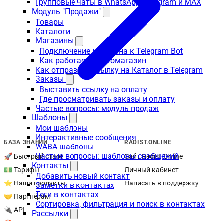
Групповые чаты в WhatsApp, Telegram и MAX
Модуль "Продажи"
Товары
Каталоги
Магазины
Подключение магазина к Telegram Bot
Как работает телегомагазин
Как отправить ссылку на Каталог в Telegram
Заказы
Выставить ссылку на оплату
Где просматривать заказы и оплату
Частые вопросы: модуль продаж
Шаблоны
Мои шаблоны
Интерактивные сообщения
БАЗА ЗНАНИЙ
RADIST.ONLINE
WABA-шаблоны
Частые вопросы: шаблоны сообщений
🚀 Быстрый старт
Сайт Radist.Online
Контакты
💵 Тарифы
Личный кабинет
Добавить новый контакт
⭐ Наши продукты
Написать в поддержку
Заметки в контактах
Теги в контактах
🤝 Партнёрам
Сортировка, фильтрация и поиск в контактах
🔌 API
Рассылки