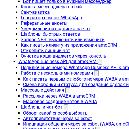
Бот пишет только в нужный мессенджер
Кнопка мессенджера на сайт
Сайт-визитка
Генератор ссылок WhatsApp
Реферальные анкеты
Уведомления и подписка на чат
Шаблоны быстрых ответов
Запрос NPS: выключить или изменить
Как писать клиенту из приложения amoCRM
Открепить лишний чат
Очистка кэша виджетов через консоль
WhatsApp Business API для amoCRM
Подключение номера WhatsApp Business API к a
Работа с несколькими номерами
Как писать первым с любого номера WABA в a
Смена воронки и статуса для создания сделок 
Массовые действия
Рассылки через WABA в amoCRM
Массовое создание чатов в WABA
Шаблоны и чат-бот
Обзор: какой способ выбрать
Автоприветствие через salesbot
Инициация общения через salesbot (WABA, amo