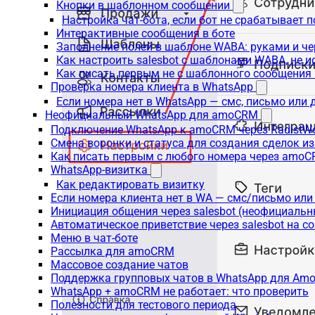
Кнопки в шаблонном сообщении
Настройка чат-бота, если бот не срабатывает 
Интерактивные сообщения в боте
Заполнение полей в шаблоне WABA: руками и че
Как настроить salesbot с шаблонами WABA, не 
Как писать первым не с шаблонного сообщени
Проверка номера клиента в WhatsApp
Если номера нет в WhatsApp — смс, письмо или
Неофициальный WhatsApp для amoCRM
Подключение WhatsApp к amoCRM через RadistW
Смена воронки и статуса для создания сделок и
Как писать первым с любого номера через amoC
WhatsApp-визитка
Как редактировать визитку
Если номера клиента нет в WA — смс/письмо ил
Инициация общения через salesbot (неофициаль
Автоматическое приветствие через salesbot на с
Меню в чат-боте
Рассылка для amoCRM
Массовое создание чатов
Поддержка групповых чатов в WhatsApp для A
WhatsApp + amoCRM не работает: что проверить
Полезности для тестового периода