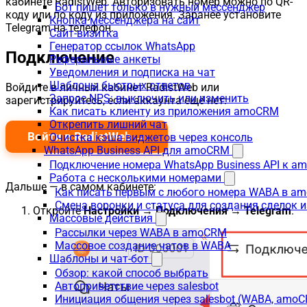
кабинете RadistWeb. Авторизовать номер можно по QR-
Бот пишет только в нужный мессенджер
коду или по коду из приложения. Заранее установите
Кнопка мессенджера на сайт
Telegram на телефон.
Сайт-визитка
Генератор ссылок WhatsApp
Подключение
Реферальные анкеты
Уведомления и подписка на чат
Шаблоны быстрых ответов
Войдите в личный кабинет RadistWeb или
Запрос NPS: выключить или изменить
зарегистрируйтесь, если аккаунта ещё нет:
Как писать клиенту из приложения amoCRM
Открепить лишний чат
Войти в RadistWeb →
Очистка кэша виджетов через консоль
WhatsApp Business API для amoCRM
Подключение номера WhatsApp Business API к a
Работа с несколькими номерами
Дальше — в самом кабинете:
Как писать первым с любого номера WABA в a
Смена воронки и статуса для создания сделок 
Откройте
Настройки → Подключения → Telegram
.
Массовые действия
Рассылки через WABA в amoCRM
Массовое создание чатов в WABA
Шаблоны и чат-бот
Обзор: какой способ выбрать
Автоприветствие через salesbot
Инициация общения через salesbot (WABA, amo