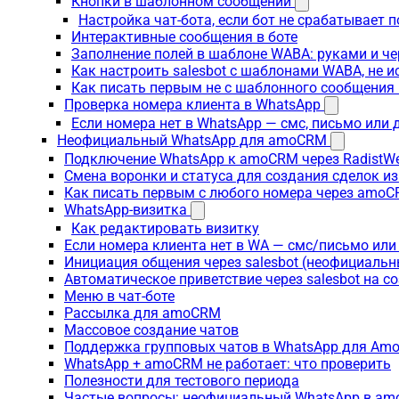
Кнопки в шаблонном сообщении
Настройка чат-бота, если бот не срабатывает 
Интерактивные сообщения в боте
Заполнение полей в шаблоне WABA: руками и че
Как настроить salesbot с шаблонами WABA, не 
Как писать первым не с шаблонного сообщени
Проверка номера клиента в WhatsApp
Если номера нет в WhatsApp — смс, письмо или
Неофициальный WhatsApp для amoCRM
Подключение WhatsApp к amoCRM через RadistW
Смена воронки и статуса для создания сделок и
Как писать первым с любого номера через amoC
WhatsApp-визитка
Как редактировать визитку
Если номера клиента нет в WA — смс/письмо ил
Инициация общения через salesbot (неофициаль
Автоматическое приветствие через salesbot на с
Меню в чат-боте
Рассылка для amoCRM
Массовое создание чатов
Поддержка групповых чатов в WhatsApp для A
WhatsApp + amoCRM не работает: что проверить
Полезности для тестового периода
Частые вопросы: неофициальный WhatsApp в a