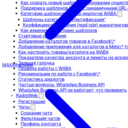
Как создать новый шаблон на основании сущес
Поддержка шаблонов WABA с динамичными URL
Категории шаблонов и типы диалогов WABA
Шаблоны категории "Аутентификация"
Коэффициент прочтения (read rate) маркетинго
Как изменить категорию шаблонов
Стартовые сообщения
Добавление каталогов товаров в Facebook\*
Добавление приложения для каталогов в Meta\* fo
Как настроить товары/каталоги на WABA
Показатели качества аккаунта и лимиты на исхо
Зеленая галочка
MAX
WhatsApp
Правила работы с WABA
Рекомендации по работе с Facebook\*
Статистика диалогов
Частые вопросы: WhatsApp Business API
WhatsApp Business API не работает: что проверить
RadistWeb
Регистрация
Чаты
Создание чата
Фильтрация чатов
Профиль контакта