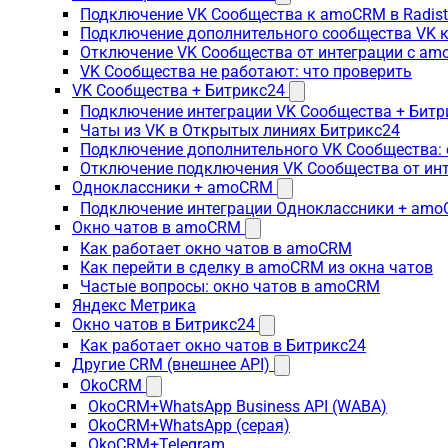
Подключение VK Сообщества к amoCRM в Radis
Подключение дополнительного сообщества VK к
Отключение VK Сообщества от интеграции с am
VK Сообщества не работают: что проверить
VK Сообщества + Битрикс24
Подключение интеграции VK Сообщества + Битр
Чаты из VK в Открытых линиях Битрикс24
Подключение дополнительного VK Сообщества: 
Отключение подключения VK Сообщества от инт
Одноклассники + amoCRM
Подключение интеграции Одноклассники + am
Окно чатов в amoCRM
Как работает окно чатов в amoCRM
Как перейти в сделку в amoCRM из окна чатов
Частые вопросы: окно чатов в amoCRM
Яндекс Метрика
Окно чатов в Битрикс24
Как работает окно чатов в Битрикс24
Другие CRM (внешнее API)
OkoCRM
OkoCRM+WhatsApp Business API (WABA)
OkoCRM+WhatsApp (серая)
OkoCRM+Telegram