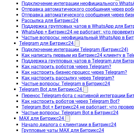
Подключение интеграции неофициального WhatsA
Отправка автоматического сообщения через роб
Отправка автоматического сообщения через биз
Рассылка для Битрикс24
Поддержка групповых чатов в WhatsApp для Бит
WhatsApp + Битрикс24 не работает: что проверит
Частые вопросы: неофициальный WhatsApp в Би
Telegram для Битрикс24
Подключение интеграции Telegram (Битрикс24)
Как написать первым из Битрикс24 клиенту в Tel
Поддержка групповых чатов в Telegram для Битр
Как настроить роботов через Telegram?
Как настроить бизнес-процесс через Telegram?
Как настроить рассылку через Telegram?
Частые вопросы: Telegram в Битрикс24
Telegram Bot для Битрикс24
Перенос Telegram-бота с нативной интеграции Би
Как настроить роботов через Telegram Bot?
Telegram Bot + Битрикс24 не работает: что прове
Частые вопросы: Telegram Bot в Битрикс24
MAX для Битрикс24
Начало диалога с клиентами в Битрикс24
Групповые чаты MAX для Битрикс24