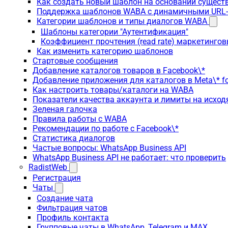
Как создать новый шаблон на основании сущес
Поддержка шаблонов WABA с динамичными URL
Категории шаблонов и типы диалогов WABA
Шаблоны категории "Аутентификация"
Коэффициент прочтения (read rate) маркетинго
Как изменить категорию шаблонов
Стартовые сообщения
Добавление каталогов товаров в Facebook\*
Добавление приложения для каталогов в Meta\* fo
Как настроить товары/каталоги на WABA
Показатели качества аккаунта и лимиты на исхо
Зеленая галочка
Правила работы с WABA
Рекомендации по работе с Facebook\*
Статистика диалогов
Частые вопросы: WhatsApp Business API
WhatsApp Business API не работает: что проверить
RadistWeb
Регистрация
Чаты
Создание чата
Фильтрация чатов
Профиль контакта
Групповые чаты в WhatsApp, Telegram и MAX