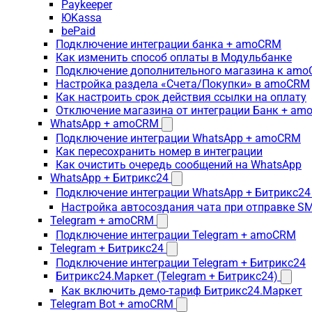
Paykeeper
ЮKassa
bePaid
Подключение интеграции банка + amoCRM
Как изменить способ оплаты в Модульбанке
Подключение дополнительного магазина к am
Настройка раздела «Счета/Покупки» в amoCRM
Как настроить срок действия ссылки на оплату
Отключение магазина от интеграции Банк + a
WhatsApp + amoCRM
Подключение интеграции WhatsApp + amoCRM
Как пересохранить номер в интеграции
Как очистить очередь сообщений на WhatsApp
WhatsApp + Битрикс24
Подключение интеграции WhatsApp + Битрикс24
Настройка автосоздания чата при отправке SM
Telegram + amoCRM
Подключение интеграции Telegram + amoCRM
Telegram + Битрикс24
Подключение интеграции Telegram + Битрикс24
Битрикс24.Маркет (Telegram + Битрикс24)
Как включить демо-тариф Битрикс24.Маркет
Telegram Bot + amoCRM