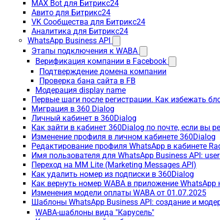
MAX Bot для Битрикс24
Авито для Битрикс24
VK Сообщества для Битрикс24
Аналитика для Битрикс24
WhatsApp Business API
Этапы подключения к WABA
Верификация компании в Facebook
Подтверждение домена компании
Проверка бана сайта в FB
Модерация display name
Первые шаги после регистрации. Как избежать бл
Миграция в 360 Dialog
Личный кабинет в 360Dialog
Как зайти в кабинет 360Dialog по почте, если вы 
Изменение профиля в личном кабинете 360Dialog
Редактирование профиля WhatsApp в кабинете Ra
Имя пользователя для WhatsApp Business API: use
Переход на MM Lite (Marketing Messages API)
Как удалить номер из подписки в 360Dialog
Как вернуть номер WABA в приложение WhatsApp 
Изменения модели оплаты WABA от 01.07.2025
Шаблоны WhatsApp Business API: создание и моде
WABA-шаблоны вида "Карусель"