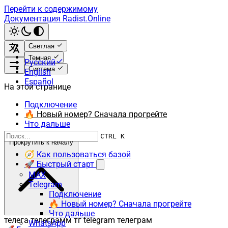
Перейти к содержимому
Документация Radist.Online
Светлая
Темная
Русский
Система
English
Español
На этой странице
Подключение
🔥 Новый номер? Сначала прогрейте
Что дальше
CTRL K
Прокрутить к началу
🧭 Как пользоваться базой
🚀 Быстрый старт
MAX
Telegram
Подключение
🔥 Новый номер? Сначала прогрейте
Что дальше
телега телеграмм тг telegram телеграм
WhatsApp