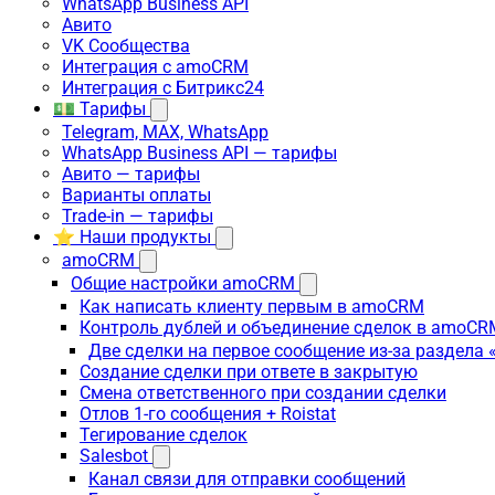
WhatsApp Business API
Авито
VK Сообщества
Интеграция с amoCRM
Интеграция с Битрикс24
💵 Тарифы
Telegram, MAX, WhatsApp
WhatsApp Business API — тарифы
Авито — тарифы
Варианты оплаты
Trade-in — тарифы
⭐ Наши продукты
amoCRM
Общие настройки amoCRM
Как написать клиенту первым в amoCRM
Контроль дублей и объединение сделок в amoCR
Две сделки на первое сообщение из-за раздела
Создание сделки при ответе в закрытую
Смена ответственного при создании сделки
Отлов 1-го сообщения + Roistat
Тегирование сделок
Salesbot
Канал связи для отправки сообщений