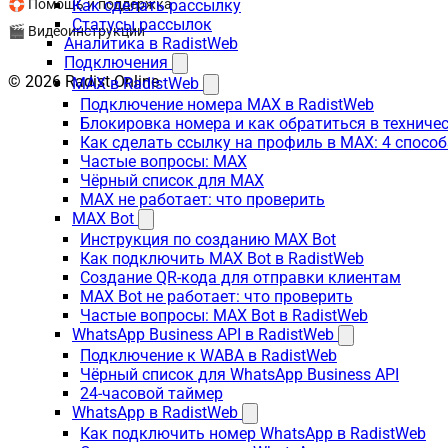
🛟 Помощь и поддержка
Как сделать рассылку
Статусы рассылок
🎬 Видеоинструкции
Аналитика в RadistWeb
Подключения
© 2026 Radist.Online
MAX в RadistWeb
Подключение номера MAX в RadistWeb
Блокировка номера и как обратиться в технич
Как сделать ссылку на профиль в MAX: 4 способ
Частые вопросы: MAX
Чёрный список для MAX
MAX не работает: что проверить
MAX Bot
Инструкция по созданию MAX Bot
Как подключить MAX Bot в RadistWeb
Создание QR-кода для отправки клиентам
MAX Bot не работает: что проверить
Частые вопросы: MAX Bot в RadistWeb
WhatsApp Business API в RadistWeb
Подключение к WABA в RadistWeb
Чёрный список для WhatsApp Business API
24-часовой таймер
WhatsApp в RadistWeb
Как подключить номер WhatsApp в RadistWeb