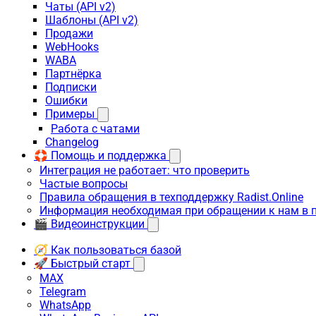
Чаты (API v2)
Шаблоны (API v2)
Продажи
WebHooks
WABA
Партнёрка
Подписки
Ошибки
Примеры
Работа с чатами
Changelog
🛟 Помощь и поддержка
Интеграция не работает: что проверить
Частые вопросы
Правила обращения в техподдержку Radist.Online
Информация необходимая при обращении к нам в 
🎬 Видеоинструкции
🧭 Как пользоваться базой
🚀 Быстрый старт
MAX
Telegram
WhatsApp