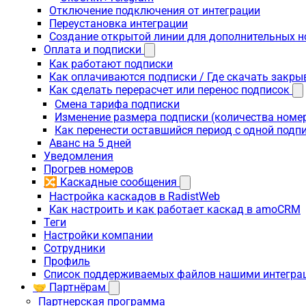
Отключение подключения от интеграции
Переустановка интеграции
Создание открытой линии для дополнительных 
Оплата и подписки
Как работают подписки
Как оплачиваются подписки / Где скачать зак
Как сделать перерасчет или перенос подписок
Смена тарифа подписки
Изменение размера подписки (количества номе
Как перенести оставшийся период с одной подп
Аванс на 5 дней
Уведомления
Прогрев номеров
🔀 Каскадные сообщения
Настройка каскадов в RadistWeb
Как настроить и как работает каскад в amoCRM
Теги
Настройки компании
Сотрудники
Профиль
Список поддерживаемых файлов нашими интегра
🤝 Партнёрам
Партнерская программа