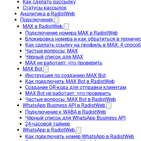
Как сделать рассылку
Статусы рассылок
Аналитика в RadistWeb
Подключения
MAX в RadistWeb
Подключение номера MAX в RadistWeb
Блокировка номера и как обратиться в технич
Как сделать ссылку на профиль в MAX: 4 способ
Частые вопросы: MAX
Чёрный список для MAX
MAX не работает: что проверить
MAX Bot
Инструкция по созданию MAX Bot
Как подключить MAX Bot в RadistWeb
Создание QR-кода для отправки клиентам
MAX Bot не работает: что проверить
Частые вопросы: MAX Bot в RadistWeb
WhatsApp Business API в RadistWeb
Подключение к WABA в RadistWeb
Чёрный список для WhatsApp Business API
24-часовой таймер
WhatsApp в RadistWeb
Как подключить номер WhatsApp в RadistWeb