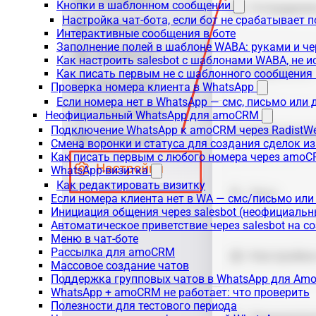
Кнопки в шаблонном сообщении
Настройка чат-бота, если бот не срабатывает 
Интерактивные сообщения в боте
Заполнение полей в шаблоне WABA: руками и че
Как настроить salesbot с шаблонами WABA, не 
Как писать первым не с шаблонного сообщени
Проверка номера клиента в WhatsApp
Если номера нет в WhatsApp — смс, письмо или
Неофициальный WhatsApp для amoCRM
Подключение WhatsApp к amoCRM через RadistW
Смена воронки и статуса для создания сделок и
Как писать первым с любого номера через amoC
WhatsApp-визитка
Как редактировать визитку
Если номера клиента нет в WA — смс/письмо ил
Инициация общения через salesbot (неофициаль
Автоматическое приветствие через salesbot на с
Меню в чат-боте
Рассылка для amoCRM
Массовое создание чатов
Поддержка групповых чатов в WhatsApp для A
WhatsApp + amoCRM не работает: что проверить
Полезности для тестового периода