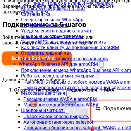
в личном кабинете RadistWeb через сканирование QR-кода
Бот пишет только в нужный мессенджер
Заранее установите приложение MAX на телефон и
Кнопка мессенджера на сайт
авторизуйтесь в нём.
Сайт-визитка
Генератор ссылок WhatsApp
Подключение за 5 шагов
Реферальные анкеты
Уведомления и подписка на чат
Шаблоны быстрых ответов
Войдите в личный кабинет RadistWeb или
Запрос NPS: выключить или изменить
зарегистрируйтесь, если аккаунта ещё нет:
Как писать клиенту из приложения amoCRM
Открепить лишний чат
Войти в RadistWeb →
Очистка кэша виджетов через консоль
WhatsApp Business API для amoCRM
Подключение номера WhatsApp Business API к a
Работа с несколькими номерами
Дальше — в самом кабинете:
Как писать первым с любого номера WABA в a
Смена воронки и статуса для создания сделок 
Откройте
Настройки → Подключения → MAX
.
Массовые действия
Рассылки через WABA в amoCRM
Массовое создание чатов в WABA
Шаблоны и чат-бот
Обзор: какой способ выбрать
Автоприветствие через salesbot
Инициация общения через salesbot (WABA, amo