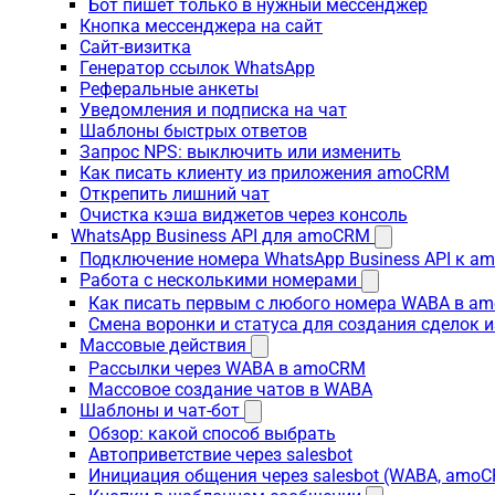
Бот пишет только в нужный мессенджер
Кнопка мессенджера на сайт
Сайт-визитка
Генератор ссылок WhatsApp
Реферальные анкеты
Уведомления и подписка на чат
Шаблоны быстрых ответов
Запрос NPS: выключить или изменить
Как писать клиенту из приложения amoCRM
Открепить лишний чат
Очистка кэша виджетов через консоль
WhatsApp Business API для amoCRM
Подключение номера WhatsApp Business API к a
Работа с несколькими номерами
Как писать первым с любого номера WABA в a
Смена воронки и статуса для создания сделок 
Массовые действия
Рассылки через WABA в amoCRM
Массовое создание чатов в WABA
Шаблоны и чат-бот
Обзор: какой способ выбрать
Автоприветствие через salesbot
Инициация общения через salesbot (WABA, amo