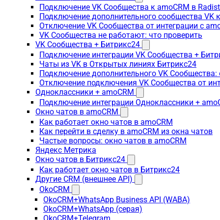
Подключение VK Сообщества к amoCRM в Radis
Подключение дополнительного сообщества VK к
Отключение VK Сообщества от интеграции с am
VK Сообщества не работают: что проверить
VK Сообщества + Битрикс24
Подключение интеграции VK Сообщества + Битр
Чаты из VK в Открытых линиях Битрикс24
Подключение дополнительного VK Сообщества: 
Отключение подключения VK Сообщества от инт
Одноклассники + amoCRM
Подключение интеграции Одноклассники + am
Окно чатов в amoCRM
Как работает окно чатов в amoCRM
Как перейти в сделку в amoCRM из окна чатов
Частые вопросы: окно чатов в amoCRM
Яндекс Метрика
Окно чатов в Битрикс24
Как работает окно чатов в Битрикс24
Другие CRM (внешнее API)
OkoCRM
OkoCRM+WhatsApp Business API (WABA)
OkoCRM+WhatsApp (серая)
OkoCRM+Telegram