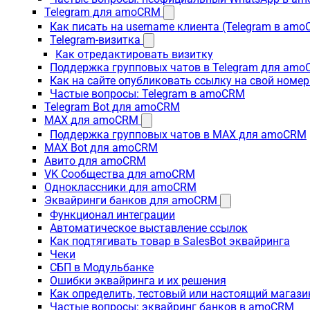
Telegram для amoCRM
Как писать на username клиента (Telegram в am
Telegram-визитка
Как отредактировать визитку
Поддержка групповых чатов в Telegram для am
Как на сайте опубликовать ссылку на свой номер
Частые вопросы: Telegram в amoCRM
Telegram Bot для amoCRM
MAX для amoCRM
Поддержка групповых чатов в MAX для amoCRM
MAX Bot для amoCRM
Авито для amoCRM
VK Сообщества для amoCRM
Одноклассники для amoCRM
Эквайринги банков для amoCRM
Функционал интеграции
Автоматическое выставление ссылок
Как подтягивать товар в SalesBot эквайринга
Чеки
СБП в Модульбанке
Ошибки эквайринга и их решения
Как определить, тестовый или настоящий магаз
Частые вопросы: эквайринг банков в amoCRM