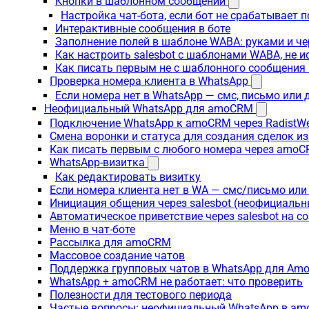
Кнопки в шаблонном сообщении
Настройка чат-бота, если бот не срабатывает 
Интерактивные сообщения в боте
Заполнение полей в шаблоне WABA: руками и че
Как настроить salesbot с шаблонами WABA, не 
Как писать первым не с шаблонного сообщени
Проверка номера клиента в WhatsApp
Если номера нет в WhatsApp — смс, письмо или
Неофициальный WhatsApp для amoCRM
Подключение WhatsApp к amoCRM через RadistW
Смена воронки и статуса для создания сделок и
Как писать первым с любого номера через amoC
WhatsApp-визитка
Как редактировать визитку
Если номера клиента нет в WA — смс/письмо ил
Инициация общения через salesbot (неофициаль
Автоматическое приветствие через salesbot на с
Меню в чат-боте
Рассылка для amoCRM
Массовое создание чатов
Поддержка групповых чатов в WhatsApp для A
WhatsApp + amoCRM не работает: что проверить
Полезности для тестового периода
Частые вопросы: неофициальный WhatsApp в a