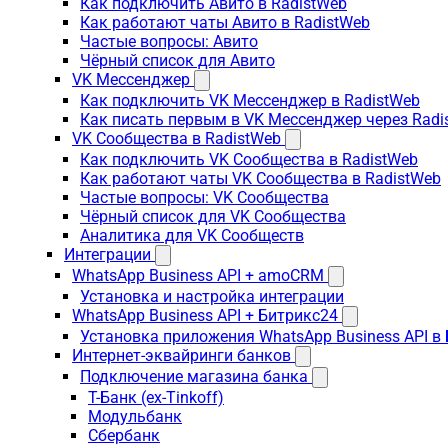
Как подключить Авито в RadistWeb
Как работают чаты Авито в RadistWeb
Частые вопросы: Авито
Чёрный список для Авито
VK Мессенджер
Как подключить VK Мессенджер в RadistWeb
Как писать первым в VK Мессенджер через Radi
VK Сообщества в RadistWeb
Как подключить VK Сообщества в RadistWeb
Как работают чаты VK Сообщества в RadistWeb
Частые вопросы: VK Сообщества
Чёрный список для VK Сообщества
Аналитика для VK Сообществ
Интеграции
WhatsApp Business API + amoCRM
Установка и настройка интеграции
WhatsApp Business API + Битрикс24
Установка приложения WhatsApp Business API в
Интернет-эквайринги банков
Подключение магазина банка
Т-Банк (ex-Tinkoff)
Модульбанк
Сбербанк