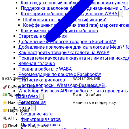
Как создать новый шаблон на основании сущес
Поддержка шаблонов WABA с динамичными URL
Категории шаблонов и типы диалогов WABA
Шаблоны категории "Аутентификация"
Коэффициент прочтения (read rate) маркетинго
Как изменить категорию шаблонов
Стартовые сообщения
Добавление каталогов товаров в Facebook\*
Добавление приложения для каталогов в Meta\* fo
Как настроить товары/каталоги на WABA
Показатели качества аккаунта и лимиты на исхо
Зеленая галочка
Правила работы с WABA
Рекомендации по работе с Facebook\*
БАЗА ЗНАНИЙ
RADIST.ONLINE
Статистика диалогов
Частые вопросы: WhatsApp Business API
🚀 Быстрый старт
Сайт Radist.Online
WhatsApp Business API не работает: что проверить
💵 Тарифы
Личный кабинет
RadistWeb
Регистрация
⭐ Наши продукты
Написать в поддержку
Чаты
🤝 Партнёрам
Создание чата
🔌 API
Фильтрация чатов
Профиль контакта
🛟 Помощь и поддержка