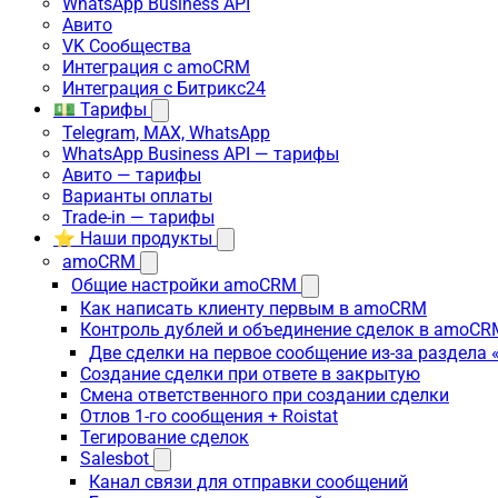
WhatsApp Business API
Авито
VK Сообщества
Интеграция с amoCRM
Интеграция с Битрикс24
💵 Тарифы
Telegram, MAX, WhatsApp
WhatsApp Business API — тарифы
Авито — тарифы
Варианты оплаты
Trade-in — тарифы
⭐ Наши продукты
amoCRM
Общие настройки amoCRM
Как написать клиенту первым в amoCRM
Контроль дублей и объединение сделок в amoCR
Две сделки на первое сообщение из-за раздела
Создание сделки при ответе в закрытую
Смена ответственного при создании сделки
Отлов 1-го сообщения + Roistat
Тегирование сделок
Salesbot
Канал связи для отправки сообщений