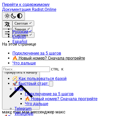
Перейти к содержимому
Документация Radist.Online
Светлая
Темная
Русский
Система
English
Español
На этой странице
Подключение за 5 шагов
🔥 Новый номер? Сначала прогрейте
Что дальше
CTRL K
Прокрутить к началу
🧭 Как пользоваться базой
🚀 Быстрый старт
MAX
Подключение за 5 шагов
🔥 Новый номер? Сначала прогрейте
Что дальше
Telegram
макс max мах мессенджер макс
WhatsApp