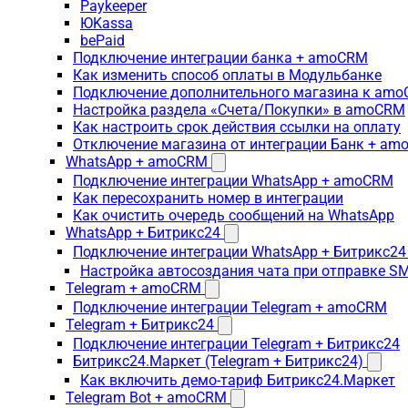
Paykeeper
ЮKassa
bePaid
Подключение интеграции банка + amoCRM
Как изменить способ оплаты в Модульбанке
Подключение дополнительного магазина к am
Настройка раздела «Счета/Покупки» в amoCRM
Как настроить срок действия ссылки на оплату
Отключение магазина от интеграции Банк + a
WhatsApp + amoCRM
Подключение интеграции WhatsApp + amoCRM
Как пересохранить номер в интеграции
Как очистить очередь сообщений на WhatsApp
WhatsApp + Битрикс24
Подключение интеграции WhatsApp + Битрикс24
Настройка автосоздания чата при отправке SM
Telegram + amoCRM
Подключение интеграции Telegram + amoCRM
Telegram + Битрикс24
Подключение интеграции Telegram + Битрикс24
Битрикс24.Маркет (Telegram + Битрикс24)
Как включить демо-тариф Битрикс24.Маркет
Telegram Bot + amoCRM