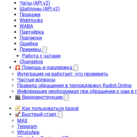
Чаты (API v2)
Шаблоны (API v2)
Продажи
WebHooks
WABA
Партнёрка
Подписки
Ошибки
Примеры
Работа с чатами
Changelog
🛟 Помощь и поддержка
Интеграция не работает: что проверить
Частые вопросы
Правила обращения в техподдержку Radist.Online
Информация необходимая при обращении к нам в 
🎬 Видеоинструкции
🧭 Как пользоваться базой
🚀 Быстрый старт
MAX
Telegram
WhatsApp