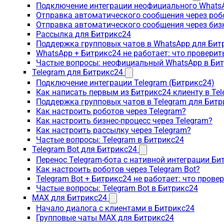
Подключение интеграции неофициального WhatsA
Отправка автоматического сообщения через роб
Отправка автоматического сообщения через биз
Рассылка для Битрикс24
Поддержка групповых чатов в WhatsApp для Бит
WhatsApp + Битрикс24 не работает: что проверит
Частые вопросы: неофициальный WhatsApp в Би
Telegram для Битрикс24
Подключение интеграции Telegram (Битрикс24)
Как написать первым из Битрикс24 клиенту в Tel
Поддержка групповых чатов в Telegram для Битр
Как настроить роботов через Telegram?
Как настроить бизнес-процесс через Telegram?
Как настроить рассылку через Telegram?
Частые вопросы: Telegram в Битрикс24
Telegram Bot для Битрикс24
Перенос Telegram-бота с нативной интеграции Би
Как настроить роботов через Telegram Bot?
Telegram Bot + Битрикс24 не работает: что прове
Частые вопросы: Telegram Bot в Битрикс24
MAX для Битрикс24
Начало диалога с клиентами в Битрикс24
Групповые чаты MAX для Битрикс24