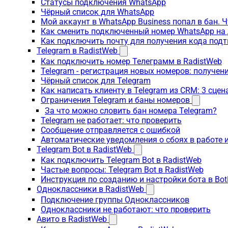
Статусы подключения WhatsApp
Чёрный список для WhatsApp
Мой аккаунт в WhatsApp Business попал в бан. 
Как сменить подключенный номер WhatsApp на 
Как подключить почту для получения кода под
Telegram в RadistWeb
Как подключить номер Телеграмм в RadistWeb
Telegram - регистрация новых номеров: получен
Чёрный список для Telegram
Как написать клиенту в Telegram из CRM: 3 сцен
Ограничения Telegram и баны номеров
За что можно словить бан номера Telegram?
Telegram не работает: что проверить
Сообщение отправляется с ошибкой
Автоматические уведомления о сбоях в работе 
Telegram Bot в RadistWeb
Как подключить Telegram Bot в RadistWeb
Частые вопросы: Telegram Bot в RadistWeb
Инструкция по созданию и настройки бота в Bot
Одноклассники в RadistWeb
Подключение группы Одноклассников
Одноклассники не работают: что проверить
Авито в RadistWeb