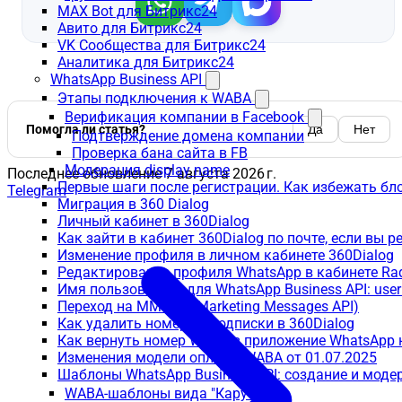
MAX Bot для Битрикс24
Авито для Битрикс24
VK Сообщества для Битрикс24
Аналитика для Битрикс24
WhatsApp Business API
Этапы подключения к WABA
Верификация компании в Facebook
Помогла ли статья?
Да
Нет
Подтверждение домена компании
Проверка бана сайта в FB
Модерация display name
Последнее обновление
7 августа 2026 г.
Первые шаги после регистрации. Как избежать бл
Telegram
Миграция в 360 Dialog
Личный кабинет в 360Dialog
Как зайти в кабинет 360Dialog по почте, если вы 
Изменение профиля в личном кабинете 360Dialog
Редактирование профиля WhatsApp в кабинете Ra
Имя пользователя для WhatsApp Business API: use
Переход на MM Lite (Marketing Messages API)
Как удалить номер из подписки в 360Dialog
Как вернуть номер WABA в приложение WhatsApp 
Изменения модели оплаты WABA от 01.07.2025
Шаблоны WhatsApp Business API: создание и моде
WABA-шаблоны вида "Карусель"