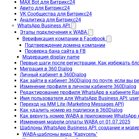
MAX Bot для Битрикс24
Авито для Битрикс24
VK Сообщества для Битрикс24
Аналитика для Битрикс24
WhatsApp Business API
Этапы подключения к WABA
Верификация компании в Facebook
Подтверждение домена компании
Проверка бана сайта в FB
Модерация display name
Первые шаги после регистрации. Как избежать бл
Миграция в 360 Dialog
Личный кабинет в 360Dialog
Как зайти в кабинет 360Dialog по почте, если вы 
Изменение профиля в личном кабинете 360Dialog
Редактирование профиля WhatsApp в кабинете Ra
Имя пользователя для WhatsApp Business API: use
Переход на MM Lite (Marketing Messages API)
Как удалить номер из подписки в 360Dialog
Как вернуть номер WABA в приложение WhatsApp 
Изменения модели оплаты WABA от 01.07.2025
Шаблоны WhatsApp Business API: создание и моде
WABA-шаблоны вида "Карусель"