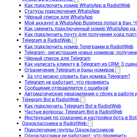
Как подключить номер WhatsApp в RadistWeb
Статусы подключения WhatsApp
Чёрный список для WhatsApp
Мой аккаунт в WhatsApp Business попал в бан. 
Как сменить подключенный номер WhatsApp на 
Как подключить почту для получения кода под
Telegram в RadistWeb
Как подключить номер Телеграмм в RadistWeb
Telegram - регистрация новых номеров: получен
Чёрный список для Telegram
Как написать клиенту в Telegram из CRM: 3 сцен
Ограничения Telegram и баны номеров
За что можно словить бан номера Telegram?
Telegram не работает: что проверить
Сообщение отправляется с ошибкой
Автоматические уведомления о сбоях в работе 
Telegram Bot в RadistWeb
Как подключить Telegram Bot в RadistWeb
Частые вопросы: Telegram Bot в RadistWeb
Инструкция по созданию и настройки бота в Bot
Одноклассники в RadistWeb
Подключение группы Одноклассников
Одноклассники не работают: что проверить