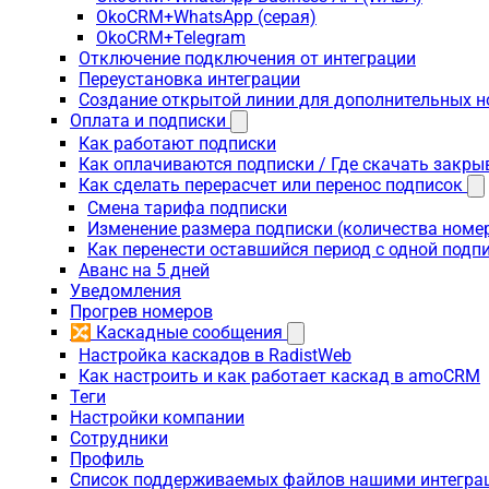
OkoCRM+WhatsApp (серая)
OkoCRM+Telegram
Отключение подключения от интеграции
Переустановка интеграции
Создание открытой линии для дополнительных 
Оплата и подписки
Как работают подписки
Как оплачиваются подписки / Где скачать зак
Как сделать перерасчет или перенос подписок
Смена тарифа подписки
Изменение размера подписки (количества номе
Как перенести оставшийся период с одной подп
Аванс на 5 дней
Уведомления
Прогрев номеров
🔀 Каскадные сообщения
Настройка каскадов в RadistWeb
Как настроить и как работает каскад в amoCRM
Теги
Настройки компании
Сотрудники
Профиль
Список поддерживаемых файлов нашими интегра