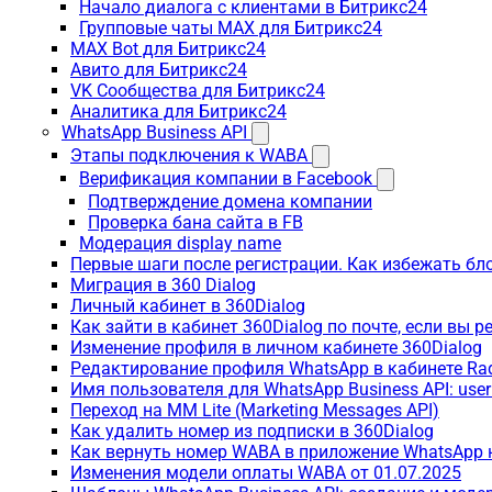
Начало диалога с клиентами в Битрикс24
Групповые чаты MAX для Битрикс24
MAX Bot для Битрикс24
Авито для Битрикс24
VK Сообщества для Битрикс24
Аналитика для Битрикс24
WhatsApp Business API
Этапы подключения к WABA
Верификация компании в Facebook
Подтверждение домена компании
Проверка бана сайта в FB
Модерация display name
Первые шаги после регистрации. Как избежать бл
Миграция в 360 Dialog
Личный кабинет в 360Dialog
Как зайти в кабинет 360Dialog по почте, если вы 
Изменение профиля в личном кабинете 360Dialog
Редактирование профиля WhatsApp в кабинете Ra
Имя пользователя для WhatsApp Business API: use
Переход на MM Lite (Marketing Messages API)
Как удалить номер из подписки в 360Dialog
Как вернуть номер WABA в приложение WhatsApp 
Изменения модели оплаты WABA от 01.07.2025