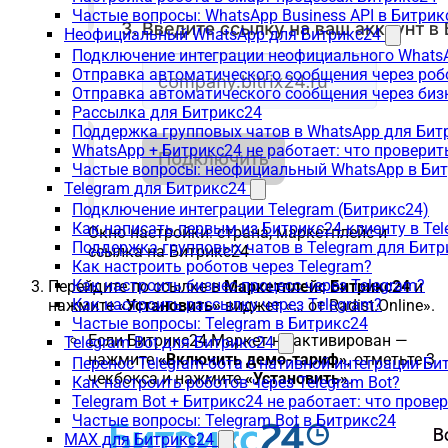
Частые вопросы: WhatsApp Business API в Битрик
Неофициальный WhatsApp для Битрикс24
Подключение интеграции неофициального WhatsA
Отправка автоматического сообщения через роб
Отправка автоматического сообщения через биз
Рассылка для Битрикс24
Поддержка групповых чатов в WhatsApp для Бит
WhatsApp + Битрикс24 не работает: что проверит
Частые вопросы: неофициальный WhatsApp в Би
Telegram для Битрикс24
Подключение интеграции Telegram (Битрикс24)
Как написать первым из Битрикс24 клиенту в Tel
Окно настройки: страна, маркетплейс и
Поддержка групповых чатов в Telegram для Битр
ссылка на Битрикс24
Как настроить роботов через Telegram?
Как настроить бизнес-процесс через Telegram?
Перейдите по ссылке в
Маркетплейс Битрикс24
и
Как настроить рассылку через Telegram?
нажмите
«Установить»
виджет «… от Radist.Online».
Частые вопросы: Telegram в Битрикс24
Если Битрикс24.Маркет не активирован —
Telegram Bot для Битрикс24
нажмите
«Включить демо-тариф»
, отметьте 3
Перенос Telegram-бота с нативной интеграции Би
чекбокса и нажмите
«Установить»
.
Как настроить роботов через Telegram Bot?
Telegram Bot + Битрикс24 не работает: что прове
Частые вопросы: Telegram Bot в Битрикс24
MAX для Битрикс24