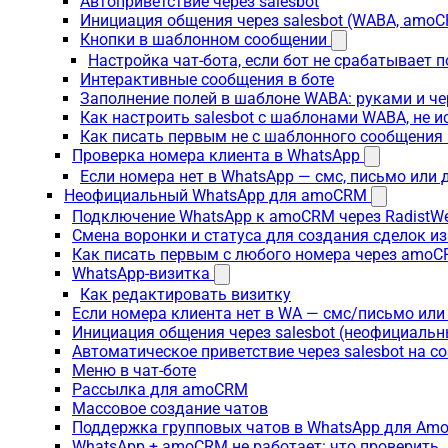
Автоприветствие через salesbot
Инициация общения через salesbot (WABA, amo
Кнопки в шаблонном сообщении
Настройка чат-бота, если бот не срабатывает 
Интерактивные сообщения в боте
Заполнение полей в шаблоне WABA: руками и че
Как настроить salesbot с шаблонами WABA, не 
Как писать первым не с шаблонного сообщени
Проверка номера клиента в WhatsApp
Если номера нет в WhatsApp — смс, письмо или
Неофициальный WhatsApp для amoCRM
Подключение WhatsApp к amoCRM через RadistW
Смена воронки и статуса для создания сделок и
Как писать первым с любого номера через amoC
WhatsApp-визитка
Как редактировать визитку
Если номера клиента нет в WA — смс/письмо ил
Инициация общения через salesbot (неофициаль
Автоматическое приветствие через salesbot на с
Меню в чат-боте
Рассылка для amoCRM
Массовое создание чатов
Поддержка групповых чатов в WhatsApp для A
WhatsApp + amoCRM не работает: что проверить