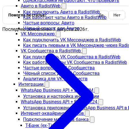
Одноклассники не работают: что проверить
Авито в RadistWeb
Как подключить Авито в RadistWeb
Помогла ли статья?
Да
Нет
Как работают чаты Авито в RadistWeb
Частые вопросы: Авито
Чёрный список для Авито
Последнее обновление
7 августа 2026 г.
VK Мессенджер
Как подключить VK Мессенджер в RadistWeb
Как писать первым в VK Мессенджер через Radi
VK Сообщества в RadistWeb
Как подключить VK Сообщества в RadistWeb
Как работают чаты VK Сообщества в RadistWeb
Частые вопросы: VK Сообщества
Чёрный список для VK Сообщества
Аналитика для VK Сообществ
Интеграции
WhatsApp Business API + amoCRM
Установка и настройка интеграции
WhatsApp Business API + Битрикс24
Установка приложения WhatsApp Business API в
Интернет-эквайринги банков
Подключение магазина банка
Т-Банк (ex-Tinkoff)