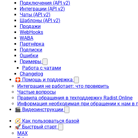
Подключения (API v2)
Интеграции (API v2)
Чаты (API v2)
Шаблоны (API v2)
Продажи
WebHooks
WABA
Партнёрка
Подписки
Ошибки
Примеры
Работа с чатами
Changelog
🛟 Помощь и поддержка
Интеграция не работает: что проверить
Частые вопросы
Правила обращения в техподдержку Radist.Online
Информация необходимая при обращении к нам в 
🎬 Видеоинструкции
🧭 Как пользоваться базой
🚀 Быстрый старт
MAX