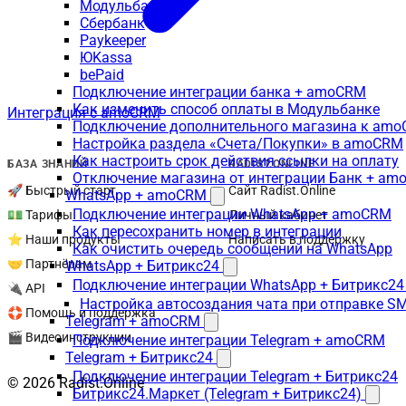
Модульбанк
Сбербанк
Paykeeper
ЮKassa
bePaid
Подключение интеграции банка + amoCRM
Как изменить способ оплаты в Модульбанке
Интеграция с amoCRM
Подключение дополнительного магазина к am
Настройка раздела «Счета/Покупки» в amoCRM
Как настроить срок действия ссылки на оплату
БАЗА ЗНАНИЙ
RADIST.ONLINE
Отключение магазина от интеграции Банк + a
🚀 Быстрый старт
Сайт Radist.Online
WhatsApp + amoCRM
Подключение интеграции WhatsApp + amoCRM
💵 Тарифы
Личный кабинет
Как пересохранить номер в интеграции
⭐ Наши продукты
Написать в поддержку
Как очистить очередь сообщений на WhatsApp
🤝 Партнёрам
WhatsApp + Битрикс24
Подключение интеграции WhatsApp + Битрикс24
🔌 API
Настройка автосоздания чата при отправке SM
🛟 Помощь и поддержка
Telegram + amoCRM
🎬 Видеоинструкции
Подключение интеграции Telegram + amoCRM
Telegram + Битрикс24
Подключение интеграции Telegram + Битрикс24
© 2026 Radist.Online
Битрикс24.Маркет (Telegram + Битрикс24)