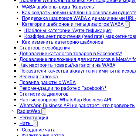
Шаблоны WhatsApp Business API: создание и моде
WABA-шаблоны вида "Карусель"
Как создать новый шаблон на основании сущес
Поддержка шаблонов WABA с динамичными URL
Категории шаблонов и типы диалогов WABA
Шаблоны категории "Аутентификация"
Коэффициент прочтения (read rate) маркетинго
Как изменить категорию шаблонов
Стартовые сообщения
Добавление каталогов товаров в Facebook\*
Добавление приложения для каталогов в Meta\* fo
Как настроить товары/каталоги на WABA
Показатели качества аккаунта и лимиты на исхо
Зеленая галочка
Правила работы с WABA
Рекомендации по работе с Facebook\*
Статистика диалогов
Частые вопросы: WhatsApp Business API
WhatsApp Business API не работает: что проверить
RadistWeb
Регистрация
Чаты
Создание чата
Фильтрация чатов