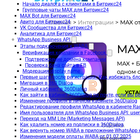
Начало диалога с клиентами в Битрикс24
Групповые чаты MAX для Битрикс24
MAX Bot для Битрикс24
Авито для Битрикс24
VK Сообщества для Битрикс24
Аналитика для Битрикс24
WhatsApp Business API
Этапы подключения к WABA
Верификация компании в Facebook
Подтверждение домена компании
Проверка бана сайта в FB
Модерация display name
Первые шаги после регистрации. Как избежать бл
Миграция в 360 Dialog
Личный кабинет в 360Dialog
Как зайти в кабинет 360Dialog по почте, если вы 
Изменение профиля в личном кабинете 360Dialog
Редактирование профиля WhatsApp в кабинете Ra
Имя пользователя для WhatsApp Business API: use
Переход на MM Lite (Marketing Messages API)
Как удалить номер из подписки в 360Dialog
Как вернуть номер WABA в приложение WhatsApp 
Изменения модели оплаты WABA от 01.07.2025