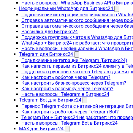
Частые вопросы: WhatsApp Business API в Битрик
Неофициальный WhatsApp для Битрикс24
Подключение интеграции неофициального WhatsA
Отправка автоматического сообщения через роб
Отправка автоматического сообщения через биз
Рассылка для Битрикс24
Поддержка групповых чатов в WhatsApp для Бит
WhatsApp + Битрикс24 не работает: что проверит
Частые вопросы: неофициальный WhatsApp в Би
Telegram для Битрикс24
Подключение интеграции Telegram (Битрикс24)
Как написать первым из Битрикс24 клиенту в Tel
Поддержка групповых чатов в Telegram для Битр
Как настроить роботов через Telegram?
Как настроить бизнес-процесс через Telegram?
Как настроить рассылку через Telegram?
Частые вопросы: Telegram в Битрикс24
Telegram Bot для Битрикс24
Перенос Telegram-бота с нативной интеграции Би
Как настроить роботов через Telegram Bot?
Telegram Bot + Битрикс24 не работает: что прове
Частые вопросы: Telegram Bot в Битрикс24
MAX для Битрикс24