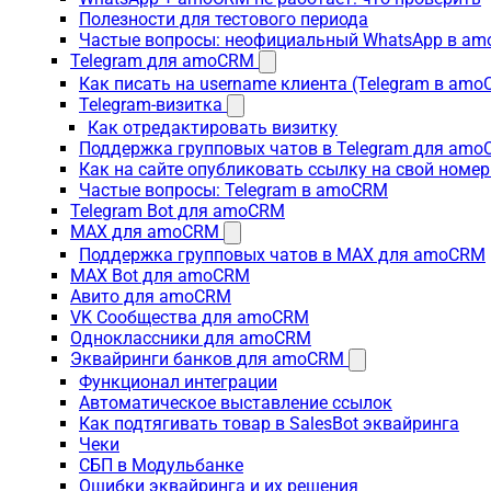
Полезности для тестового периода
Частые вопросы: неофициальный WhatsApp в a
Telegram для amoCRM
Как писать на username клиента (Telegram в am
Telegram-визитка
Как отредактировать визитку
Поддержка групповых чатов в Telegram для am
Как на сайте опубликовать ссылку на свой номер
Частые вопросы: Telegram в amoCRM
Telegram Bot для amoCRM
MAX для amoCRM
Поддержка групповых чатов в MAX для amoCRM
MAX Bot для amoCRM
Авито для amoCRM
VK Сообщества для amoCRM
Одноклассники для amoCRM
Эквайринги банков для amoCRM
Функционал интеграции
Автоматическое выставление ссылок
Как подтягивать товар в SalesBot эквайринга
Чеки
СБП в Модульбанке
Ошибки эквайринга и их решения