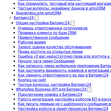
Как определить, тестовый или настоящий магаз
Частые вопросы: эквайринг банков в amoCRM
Аналитика для amoCRM
Битрикс24
Общие настройки Битрикс24
Очередь ответственных сотрудников
Проверка клиента по базе CRM
Приветственное сообщение
Рабочее время
Запрос оценки качества обслуживания
Права доступа на открытые линии
Ошибка «У вас недостаточно прав для доступа 
Начало чата через Сообщение
Как написать через мобильное приложение Битр
Как настроить видимость номеров и интеграций
Как сменить ответственного за лид в Битрикс24
Кнопка на сайт
Частые вопросы: настройки Битрикс24
WhatsApp Business API для Битрикс24
Подключение номера к Битрикс24
Работа интеграции, настройка роботов БП и рас
Как писать первым не с шаблонного сообщения 
Настройка робота в смарт-процессах Битрикс24