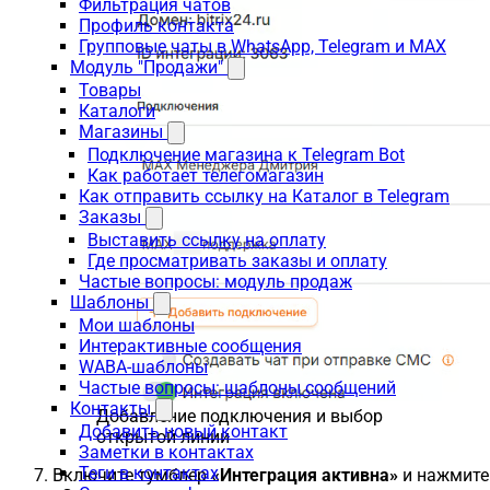
Фильтрация чатов
Профиль контакта
Групповые чаты в WhatsApp, Telegram и MAX
Модуль "Продажи"
Товары
Каталоги
Магазины
Подключение магазина к Telegram Bot
Как работает телегомагазин
Как отправить ссылку на Каталог в Telegram
Заказы
Выставить ссылку на оплату
Где просматривать заказы и оплату
Частые вопросы: модуль продаж
Шаблоны
Мои шаблоны
Интерактивные сообщения
WABA-шаблоны
Частые вопросы: шаблоны сообщений
Контакты
Добавление подключения и выбор
Добавить новый контакт
открытой линии
Заметки в контактах
Теги в контактах
Включите тумблер
«Интеграция активна»
и нажмите