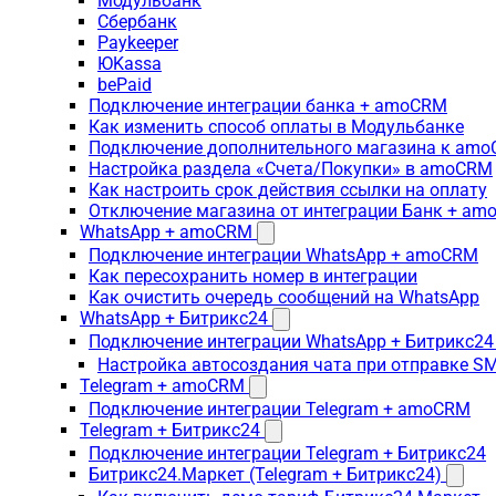
Модульбанк
Сбербанк
Paykeeper
ЮKassa
bePaid
Подключение интеграции банка + amoCRM
Как изменить способ оплаты в Модульбанке
Подключение дополнительного магазина к am
Настройка раздела «Счета/Покупки» в amoCRM
Как настроить срок действия ссылки на оплату
Отключение магазина от интеграции Банк + a
WhatsApp + amoCRM
Подключение интеграции WhatsApp + amoCRM
Как пересохранить номер в интеграции
Как очистить очередь сообщений на WhatsApp
WhatsApp + Битрикс24
Подключение интеграции WhatsApp + Битрикс24
Настройка автосоздания чата при отправке SM
Telegram + amoCRM
Подключение интеграции Telegram + amoCRM
Telegram + Битрикс24
Подключение интеграции Telegram + Битрикс24
Битрикс24.Маркет (Telegram + Битрикс24)