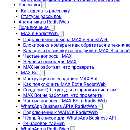
Рассылки
Как сделать рассылку
Статусы рассылок
Аналитика в RadistWeb
Подключения
MAX в RadistWeb
Подключение номера MAX в RadistWeb
Блокировка номера и как обратиться в технич
Как сделать ссылку на профиль в MAX: 4 способ
Частые вопросы: MAX
Чёрный список для MAX
MAX не работает: что проверить
MAX Bot
Инструкция по созданию MAX Bot
Как подключить MAX Bot в RadistWeb
Создание QR-кода для отправки клиентам
MAX Bot не работает: что проверить
Частые вопросы: MAX Bot в RadistWeb
WhatsApp Business API в RadistWeb
Подключение к WABA в RadistWeb
Чёрный список для WhatsApp Business API
24-часовой таймер
WhatsApp в RadistWeb