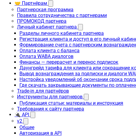
🤝 Партнёрам
Партнерская программа
Правила сотрудничества с партнерами
ПРОМОКОД партнера
Личный кабинет партнера
Разделы личного кабинета партнера
Регистрация клиента и доступ в его личный кабин
Формирование счета с партнерским вознагражде
Оплата клиента с баланса
Оплата WABA диалогов
Финансы — перерасчет и перенос подписок
Даунгрейд тарифа для клиента или сокращение к
Вывод вознаграждения за подписки и диалоги W
Настройка уведомлений об окончании срока подп
Где скачать закрывающие документы по оплачен
Trade-in для партнёров
Инструменты для партнеров
Публикация статьи: материалы и инструкция
Требования к сайту партнера
🔌 API
v2
Общее
Авторизация в API