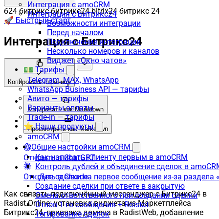
Интеграция с amoCRM
б24 битрикс битрикс24 bitrix24 битрикс 24
Интеграция с Битрикс24
🚀 Быстрый старт
Возможности интеграции
Перед началом
Интеграция с Битрикс24
Подключение интеграции
Несколько номеров и каналов
Виджет «Окно чатов»
💵 Тарифы
Telegram, MAX, WhatsApp
Копировать страницу
WhatsApp Business API — тарифы
Авито — тарифы
Варианты оплаты
Копировать как Markdown
Trade-in — тарифы
⭐ Наши продукты
Просмотреть как Markdown
amoCRM
Общие настройки amoCRM
Как написать клиенту первым в amoCRM
Открыть в ChatGPT
Контроль дублей и объединение сделок в amoCR
Открыть в Claude
Две сделки на первое сообщение из-за раздела
Создание сделки при ответе в закрытую
Как связать подключённый мессенджер с Битрикс24 в
Смена ответственного при создании сделки
Radist.Online: установка виджета из Маркетплейса
Отлов 1-го сообщения + Roistat
Битрикс24, привязка домена в RadistWeb, добавление
Тегирование сделок