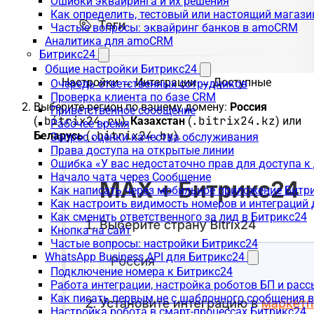
Ошибки эквайринга и их решения
Как определить, тестовый или настоящий магаз
Частые вопросы: эквайринг банков в amoCRM
Аналитика для amoCRM
Битрикс24
Общие настройки Битрикс24
Настройки → Интеграции → Доступные
Очередь ответственных сотрудников
Проверка клиента по базе CRM
Выберите регион по вашему домену:
Россия
Приветственное сообщение
.bitrix24.ru
.bitrix24.kz
(
),
Казахстан
(
) или
Рабочее время
.bitrix24.by
Беларусь
(
).
Запрос оценки качества обслуживания
Права доступа на открытые линии
Ошибка «У вас недостаточно прав для доступа 
Начало чата через Сообщение
Как написать через мобильное приложение Битр
Как настроить видимость номеров и интеграций
Как сменить ответственного за лид в Битрикс24
Кнопка на сайт
Частые вопросы: настройки Битрикс24
WhatsApp Business API для Битрикс24
Подключение номера к Битрикс24
Работа интеграции, настройка роботов БП и рас
Как писать первым не с шаблонного сообщения 
Настройка робота в смарт-процессах Битрикс24