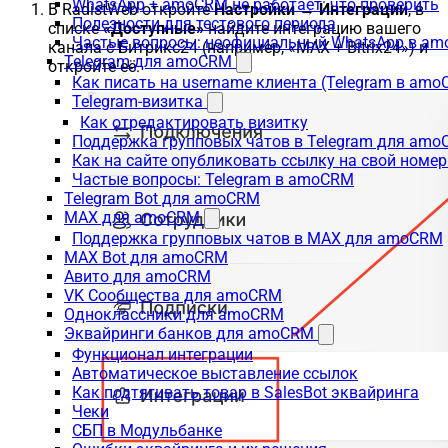
WhatsApp + amoCRM не работает: что проверить
В RadistWeb откройте
Настройки → Интеграции
, в
Полезности для тестового периода
списке
«Доступные»
найдите интеграцию вашего
Частые вопросы: неофициальный WhatsApp в a
канала с Битрикс24 (например, «MAX + Bitrix24») и
Telegram для amoCRM
откройте её.
Как писать на username клиента (Telegram в am
Telegram-визитка
Как отредактировать визитку
Поддержка групповых чатов в Telegram для am
Как на сайте опубликовать ссылку на свой номер
Частые вопросы: Telegram в amoCRM
Telegram Bot для amoCRM
MAX для amoCRM
Поддержка групповых чатов в MAX для amoCRM
MAX Bot для amoCRM
Авито для amoCRM
VK Сообщества для amoCRM
Одноклассники для amoCRM
Эквайринги банков для amoCRM
Функционал интеграции
Автоматическое выставление ссылок
Как подтягивать товар в SalesBot эквайринга
Чеки
СБП в Модульбанке