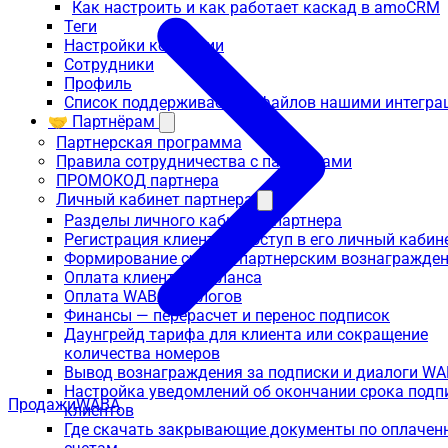
Как настроить и как работает каскад в amoCRM
Теги
Настройки компании
Сотрудники
Профиль
Список поддерживаемых файлов нашими интегра
🤝 Партнёрам
Партнерская программа
Правила сотрудничества с партнерами
ПРОМОКОД партнера
Личный кабинет партнера
Разделы личного кабинета партнера
Регистрация клиента и доступ в его личный кабин
Формирование счета с партнерским вознагражде
Оплата клиента с баланса
Оплата WABA диалогов
Финансы — перерасчет и перенос подписок
Даунгрейд тарифа для клиента или сокращение
количества номеров
Вывод вознаграждения за подписки и диалоги W
Настройка уведомлений об окончании срока подп
Продажи
WABA
клиентов
Где скачать закрывающие документы по оплаче