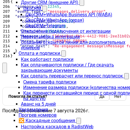
{
Другие CRM (внешнее API)
"company_id"
:
12345
,
OkoCRM
"event_type"
:
"messages.delivery.error"
,
OkoCRM+WhatsApp Business API (WABA)
"event"
:
{
OkoCRM+WhatsApp (серая)
"connection_id"
:
123123
,
OkoCRM+Telegram
"contact_id"
:
217140
,
Отключение подключения от интеграции
"chat_id"
:
1036686
,
"message_id"
:
"3fe648ad-fbb4-4412-9081-2ee31b02
Переустановка интеграции
"error_type"
:
"GENERIC_ERROR"
,
Создание открытой линии для дополнительных
"error_text"
:
"Re-engagement message\nMessage f
номеров
}
Оплата и подписки
}
Как работают подписки
Как оплачиваются подписки / Где скачать
закрывающие документы
Как сделать перерасчет или перенос подписок
Смена тарифа подписки
Изменение размера подписки (количества номе
Как перенести оставшийся период с одной подп
Помогла ли статья?
Да
Нет
на другую
Аванс на 5 дней
Уведомления
Последнее обновление
7 августа 2026 г.
Прогрев номеров
🔀 Каскадные сообщения
Настройка каскадов в RadistWeb