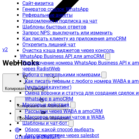
Сайт-визитка
Генератор ссылок WhatsApp
Реферальные анкеты
Уведомления и подписка на чат
Шаблоны быстрых ответов
Запрос NPS: выключить или изменить
Как писать клиенту из приложения amoCRM
Открепить лишний чат
v2
Очистка кэша виджетов через консоль
WhatsApp Business API для amoCRM
WebHooks
Подключение номера WhatsApp Business API к 
через RadistWeb
Работа с несколькими номерами
Как писать первым с любого номера WABA в a
(мультиаккаунтинг)
Копировать страницу
Смена воронки и статуса для создания сделок и
WhatsApp в amoCRM
Массовые действия
Копировать как Markdown
Рассылки через WABA в amoCRM
Массовое создание чатов в WABA
Просмотреть как Markdown
Шаблоны и чат-бот
Обзор: какой способ выбрать
Автоприветствие через salesbot
Открыть в ChatGPT