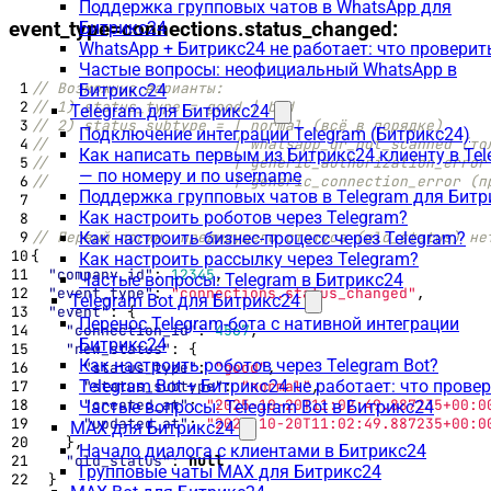
Поддержка групповых чатов в WhatsApp для
Битрикс24
event_type=connections.status_changed:
WhatsApp + Битрикс24 не работает: что проверит
Частые вопросы: неофициальный WhatsApp в
Битрикс24
Telegram для Битрикс24
Подключение интеграции Telegram (Битрикс24)
Как написать первым из Битрикс24 клиенту в Te
— по номеру и по username
Поддержка групповых чатов в Telegram для Битр
Как настроить роботов через Telegram?
Как настроить бизнес-процесс через Telegram?
{
Как настроить рассылку через Telegram?
"company_id"
:
12345
,
Частые вопросы: Telegram в Битрикс24
"event_type"
:
"connections.status_changed"
,
Telegram Bot для Битрикс24
"event"
:
{
Перенос Telegram-бота с нативной интеграции
"connection_id"
:
4567
,
Битрикс24
"new_status"
:
{
Как настроить роботов через Telegram Bot?
"status_type"
:
"good"
,
Telegram Bot + Битрикс24 не работает: что прове
"status_subtype"
:
"normal"
,
"created_at"
:
"2025-10-20T11:02:49.887235+00:0
Частые вопросы: Telegram Bot в Битрикс24
"updated_at"
:
"2025-10-20T11:02:49.887235+00:0
MAX для Битрикс24
},
Начало диалога с клиентами в Битрикс24
"old_status"
:
null
Групповые чаты MAX для Битрикс24
}