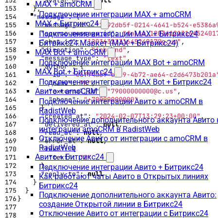
"avatar_url"
:
null
MAX + amoCRM
},
Подключение интеграции MAX + amoCRM
"message"
:
{
MAX + Битрикс24
"message_id"
:
"1b92db5f-0214-4641-b524-e5386a
"source_message_id"
:
"false_12036121316452401
Подключение интеграции MAX + Битрикс24
"chat_id"
:
"120363233164524017@g.us"
,
Битрикс24.Маркет (MAX + Битрикс24)
"direction"
:
"inbound"
,
MAX Bot + amoCRM
"message_type"
:
"text"
,
Подключение интеграции MAX Bot + amoCRM
"author"
:
{
MAX Bot + Битрикс24
"id"
:
"e6f74a69-c7a9-4b72-ae64-c2d6473b201a
Подключение интеграции MAX Bot + Битрикс24
"name"
:
"A"
,
Авито + amoCRM
"external_id"
:
"79000000000@c.us"
,
"phone"
:
"+79000000000"
Подключение интеграции Авито к amoCRM в
},
RadistWeb
"created_at"
:
"2024-02-07T13:29:23+00:00"
,
Подключение дополнительного аккаунта Авито 
"delivered_at"
:
null
,
интеграции amoCRM в RadistWeb
"read_at"
:
null
,
Отключение Авито от интеграции с amoCRM в
"error_at"
:
null
,
RadistWeb
"text"
:
{
Авито + Битрикс24
"text"
:
"2"
},
Подключение интеграции Авито + Битрикс24
"reply_to"
:
null
Как работают чаты Авито в Открытых линиях
}
Битрикс24
}
Подключение дополнительного аккаунта Авито:
}
создание Открытой линии в Битрикс24
Отключение Авито от интеграции с Битрикс24