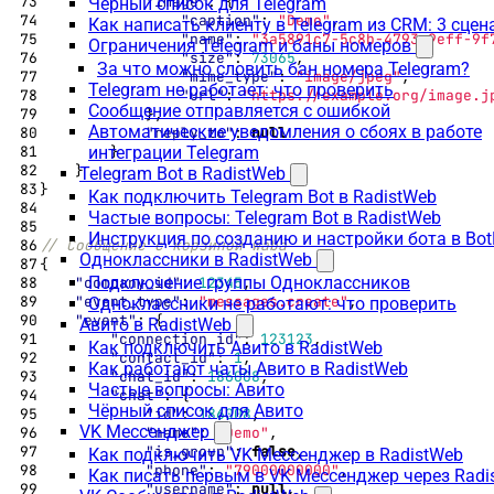
"image"
:
{
Чёрный список для Telegram
"caption"
:
"Demo"
,
Как написать клиенту в Telegram из CRM: 3 сцен
"name"
:
"3a5891c7-5c8b-4793-9eff-9f
Ограничения Telegram и баны номеров
"size"
:
73065
,
За что можно словить бан номера Telegram?
"mime_type"
:
"image/jpeg"
,
Telegram не работает: что проверить
"url"
:
"https://example.org/image.j
Сообщение отправляется с ошибкой
},
Автоматические уведомления о сбоях в работе
"reply_to"
:
null
}
интеграции Telegram
}
Telegram Bot в RadistWeb
}
Как подключить Telegram Bot в RadistWeb
Частые вопросы: Telegram Bot в RadistWeb
Инструкция по созданию и настройки бота в Bot
Одноклассники в RadistWeb
{
Подключение группы Одноклассников
"company_id"
:
12345
,
"event_type"
:
"messages.create"
,
Одноклассники не работают: что проверить
"event"
:
{
Авито в RadistWeb
"connection_id"
:
123123
,
Как подключить Авито в RadistWeb
"contact_id"
:
1
,
Как работают чаты Авито в RadistWeb
"chat_id"
:
186008
,
Частые вопросы: Авито
"chat"
:
{
Чёрный список для Авито
"id"
:
186008
,
VK Мессенджер
"name"
:
"Demo"
,
"is_group"
:
false
,
Как подключить VK Мессенджер в RadistWeb
"phone"
:
"79000000000"
,
Как писать первым в VK Мессенджер через Radi
"username"
:
null
,