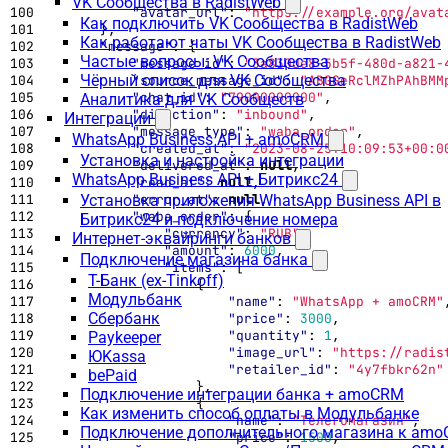
VK Сообщества в RadistWeb
"avatar_url"
:
"https://example.org/avat
Как подключить VK Сообщества в RadistWeb
},
Как работают чаты VK Сообщества в RadistWeb
"message"
:
{
Частые вопросы: VK Сообщества
"message_id"
:
"3a830de8-5b5f-480d-a821-
Чёрный список для VK Сообщества
"source_message_id"
:
"ABGGeRclMZhPAhBMM
"chat_id"
:
"79000000000"
,
Аналитика для VK Сообществ
"direction"
:
"inbound"
,
Интеграции
"message_type"
:
"waba_order"
,
WhatsApp Business API + amoCRM
"created_at"
:
"2023-08-25T10:09:53+00:0
Установка и настройка интеграции
"delivered_at"
:
null
,
WhatsApp Business API + Битрикс24
"read_at"
:
null
,
"error_at"
:
null
,
Установка приложения WhatsApp Business API в
"waba_order"
:
{
Битрикс24 и подключение номера
"currency"
:
"RUB"
,
Интернет-эквайринги банков
"amount"
:
6000
,
Подключение магазина банка
"items"
:
[
Т-Банк (ex-Tinkoff)
{
Модульбанк
"name"
:
"WhatsApp + amoCRM"
Сбербанк
"price"
:
3000
,
"quantity"
:
1
,
Paykeeper
"image_url"
:
"https://radis
ЮKassa
"retailer_id"
:
"4y7fbkr62n"
bePaid
},
Подключение интеграции банка + amoCRM
{
Как изменить способ оплаты в Модульбанке
"name"
:
"Телегомагазин"
,
Подключение дополнительного магазина к am
"price"
:
1500
,