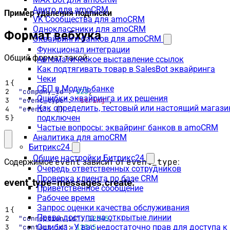
Авито для amoCRM
Пример удаления подписки
VK Сообщества для amoCRM
Одноклассники для amoCRM
Формат вебхука
Эквайринги банков для amoCRM
Функционал интеграции
Общий формат такой:
Автоматическое выставление ссылок
Как подтягивать товар в SalesBot эквайринга
Чеки
{
СБП в Модульбанке
"company_id"
:
123
,
Ошибки эквайринга и их решения
"event_type"
:
"string"
,
Как определить, тестовый или настоящий магази
"event"
:
{}
подключен
}
Частые вопросы: эквайринг банков в amoCRM
Аналитика для amoCRM
Битрикс24
Общие настройки Битрикс24
event
event_type
Содержимое
зависит от
:
Очередь ответственных сотрудников
Проверка клиента по базе CRM
event_type=messages.create:
Приветственное сообщение
Рабочее время
Запрос оценки качества обслуживания
{
Права доступа на открытые линии
"connection_id"
:
12345
,
Ошибка «У вас недостаточно прав для доступа к
"contact_id"
:
12345
,