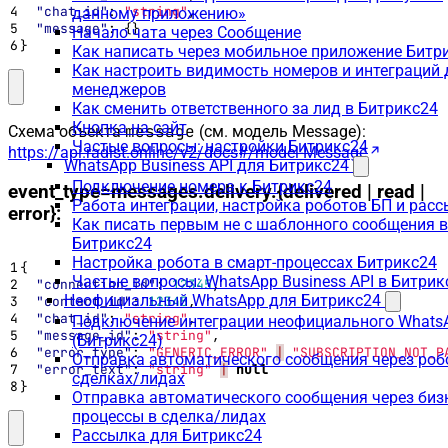
"chat_id"
:
"string"
,
данному приложению»
"message"
:
{}
Начало чата через Сообщение
}
Как написать через мобильное приложение Битр
Как настроить видимость номеров и интеграций 
менеджеров
Как сменить ответственного за лид в Битрикс24
Кнопка на сайт
message
Схема объекта
(см. модель Message):
Частые вопросы: настройки Битрикс24
https://api.radist.online/v2/docs#/model-Message
WhatsApp Business API для Битрикс24
Подключение номера к Битрикс24
event_type=messages.delivery.{delivered | read |
Работа интеграции, настройка роботов БП и рас
error}:
Как писать первым не с шаблонного сообщения в
Битрикс24
Настройка робота в смарт-процессах Битрикс24
{
Частые вопросы: WhatsApp Business API в Битрик
"connection_id"
:
12345
,
Неофициальный WhatsApp для Битрикс24
"contact_id"
:
12345
,
"chat_id"
:
"string"
,
Подключение интеграции неофициального Whats
"message_id"
:
"string"
,
(Битрикс24)
"error_type"
:
"GENERIC_ERROR"
|
"SUBSCRIPTION_NOT_P
Отправка автоматического сообщения через роб
"error_text"
:
"string"
|
null
сделках/лидах
}
Отправка автоматического сообщения через бизн
процессы в сделка/лидах
Рассылка для Битрикс24