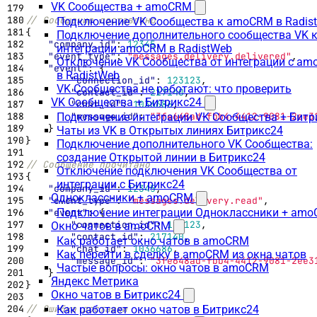
VK Сообщества + amoCRM
Подключение VK Сообщества к amoCRM в Radis
{
Подключение дополнительного сообщества VK 
"company_id"
:
12345
,
интеграции amoCRM в RadistWeb
"event_type"
:
"messages.delivery.delivered"
,
Отключение VK Сообщества от интеграции с a
"event"
:
{
в RadistWeb
"connection_id"
:
123123
,
VK Сообщества не работают: что проверить
"contact_id"
:
217140
,
VK Сообщества + Битрикс24
"chat_id"
:
1036686
,
"message_id"
:
"3fe648ad-fbb4-4412-9081-2ee3
Подключение интеграции VK Сообщества + Битр
}
Чаты из VK в Открытых линиях Битрикс24
}
Подключение дополнительного VK Сообщества:
создание Открытой линии в Битрикс24
Отключение подключения VK Сообщества от
{
интеграции с Битрикс24
"company_id"
:
12345
,
Одноклассники + amoCRM
"event_type"
:
"messages.delivery.read"
,
Подключение интеграции Одноклассники + am
"event"
:
{
"connection_id"
:
123123
,
Окно чатов в amoCRM
"contact_id"
:
217140
,
Как работает окно чатов в amoCRM
"chat_id"
:
1036686
,
Как перейти в сделку в amoCRM из окна чатов
"message_id"
:
"3fe648ad-fbb4-4412-9081-2ee3
Частые вопросы: окно чатов в amoCRM
}
Яндекс Метрика
}
Окно чатов в Битрикс24
Как работает окно чатов в Битрикс24