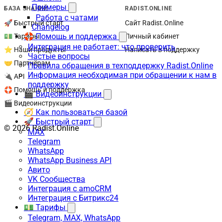
Примеры
БАЗА ЗНАНИЙ
RADIST.ONLINE
Работа с чатами
🚀 Быстрый старт
Сайт Radist.Online
Changelog
🛟 Помощь и поддержка
💵 Тарифы
Личный кабинет
Интеграция не работает: что проверить
⭐ Наши продукты
Написать в поддержку
Частые вопросы
🤝 Партнёрам
Правила обращения в техподдержку Radist.Online
Информация необходимая при обращении к нам в
🔌 API
поддержку
🛟 Помощь и поддержка
🎬 Видеоинструкции
🎬 Видеоинструкции
🧭 Как пользоваться базой
🚀 Быстрый старт
© 2026 Radist.Online
MAX
Telegram
WhatsApp
WhatsApp Business API
Авито
VK Сообщества
Интеграция с amoCRM
Интеграция с Битрикс24
💵 Тарифы
Telegram, MAX, WhatsApp