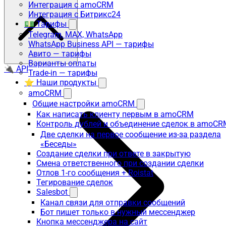
Интеграция с amoCRM
Интеграция с Битрикс24
💵 Тарифы
Telegram, MAX, WhatsApp
WhatsApp Business API — тарифы
Авито — тарифы
Варианты оплаты
🔌 API
Trade-in — тарифы
⭐ Наши продукты
amoCRM
Общие настройки amoCRM
Как написать клиенту первым в amoCRM
Контроль дублей и объединение сделок в amoCR
Две сделки на первое сообщение из-за раздела
«Беседы»
Создание сделки при ответе в закрытую
Смена ответственного при создании сделки
Отлов 1-го сообщения + Roistat
Тегирование сделок
Salesbot
Канал связи для отправки сообщений
Бот пишет только в нужный мессенджер
Кнопка мессенджера на сайт