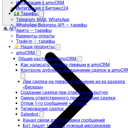
Интеграция с amoCRM
Интеграция с Битрикс24
💵 Тарифы
Telegram, MAX, WhatsApp
WhatsApp Business API — тарифы
🔌 API
Авито — тарифы
Варианты оплаты
Trade-in — тарифы
⭐ Наши продукты
amoCRM
Общие настройки amoCRM
Как написать клиенту первым в amoCRM
Контроль дублей и объединение сделок в amoCR
Две сделки на первое сообщение из-за раздела
«Беседы»
Создание сделки при ответе в закрытую
Смена ответственного при создании сделки
Отлов 1-го сообщения + Roistat
Тегирование сделок
Salesbot
Канал связи для отправки сообщений
Бот пишет только в нужный мессенджер