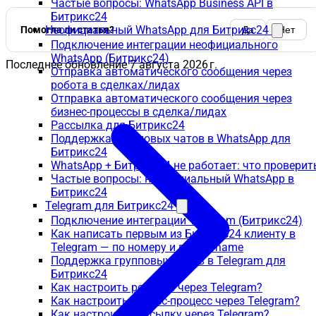
Частые вопросы: WhatsApp Business API в
Битрикс24
Неофициальный WhatsApp для Битрикс24
Помогла ли статья?
Да
Нет
Подключение интеграции неофициального
WhatsApp (Битрикс24)
Последнее обновление
7 августа 2026 г.
Отправка автоматического сообщения через
робота в сделках/лидах
Отправка автоматического сообщения через
бизнес-процессы в сделка/лидах
Рассылка для Битрикс24
Поддержка групповых чатов в WhatsApp для
Битрикс24
WhatsApp + Битрикс24 не работает: что проверит
Частые вопросы: неофициальный WhatsApp в
Битрикс24
Telegram для Битрикс24
Подключение интеграции Telegram (Битрикс24)
Как написать первым из Битрикс24 клиенту в
Telegram — по номеру и по username
Поддержка групповых чатов в Telegram для
Битрикс24
Как настроить роботов через Telegram?
Как настроить бизнес-процесс через Telegram?
Как настроить рассылку через Telegram?