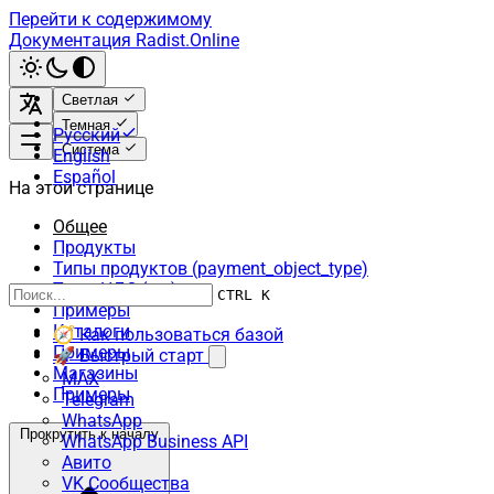
Перейти к содержимому
Документация Radist.Online
Светлая
Темная
Русский
Система
English
Español
На этой странице
Общее
Продукты
Типы продуктов (payment_object_type)
Типы НДС (vat):
CTRL K
Примеры
Каталоги
🧭 Как пользоваться базой
Примеры
🚀 Быстрый старт
Магазины
MAX
Примеры
Telegram
WhatsApp
Прокрутить к началу
WhatsApp Business API
Авито
VK Сообщества