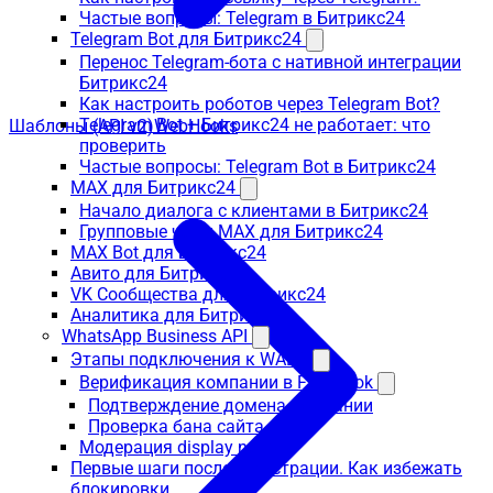
Частые вопросы: Telegram в Битрикс24
Telegram Bot для Битрикс24
Перенос Telegram-бота с нативной интеграции
Битрикс24
Как настроить роботов через Telegram Bot?
Telegram Bot + Битрикс24 не работает: что
Шаблоны (API v2)
WebHooks
проверить
Частые вопросы: Telegram Bot в Битрикс24
MAX для Битрикс24
Начало диалога с клиентами в Битрикс24
Групповые чаты MAX для Битрикс24
MAX Bot для Битрикс24
Авито для Битрикс24
VK Сообщества для Битрикс24
Аналитика для Битрикс24
WhatsApp Business API
Этапы подключения к WABA
Верификация компании в Facebook
Подтверждение домена компании
Проверка бана сайта в FB
Модерация display name
Первые шаги после регистрации. Как избежать
блокировки