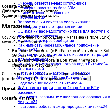
Очередь ответственных сотрудников
Создать каталог
Проверка клиента по базе CRM
Добавить продукты в каталог
Приветственное сообщение
Удалить продукты из каталога
Рабочее время
Запрос оценки качества обслуживания
Магазины
Права доступа на открытые линии
Ошибка «У вас недостаточно прав для доступа к
данному приложению»
link
Ссылку, полученную при создании магазина (в поле
Начало чата через Сообщение
можно использовать:
Как написать через мобильное приложение
Битрикс24
В кнопке Меню бота (в BotFather выбрать бота -> Bot
Как настроить видимость номеров и интеграций
Settings -> Menu Button)
для менеджеров
/newapp
В веб-приложении бота (в BotFather
и
Как сменить ответственного за лид в Битрикс24
следовать инструкциям)
Кнопка на сайт
Частые вопросы: настройки Битрикс24
Ссылка работает только с тем подключением
WhatsApp Business API для Битрикс24
connection_id
(
), с которым связан магазин.
Подключение номера к Битрикс24
Работа интеграции, настройка роботов БП и
Примеры
рассылок
Как писать первым не с шаблонного сообщения в
Создать магазин
Битрикс24
Настройка робота в смарт-процессах Битрикс24