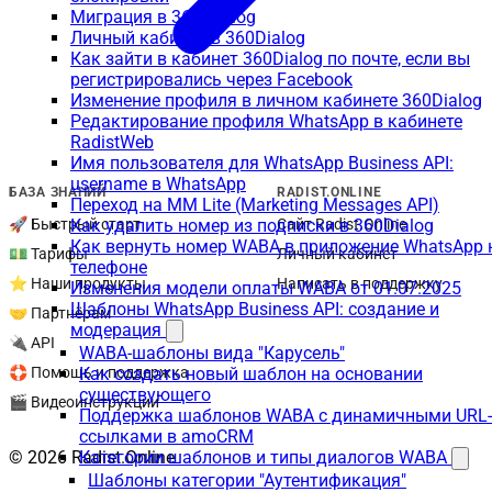
Миграция в 360 Dialog
Личный кабинет в 360Dialog
Как зайти в кабинет 360Dialog по почте, если вы
регистрировались через Facebook
Изменение профиля в личном кабинете 360Dialog
Редактирование профиля WhatsApp в кабинете
RadistWeb
Имя пользователя для WhatsApp Business API:
username в WhatsApp
БАЗА ЗНАНИЙ
RADIST.ONLINE
Переход на MM Lite (Marketing Messages API)
🚀 Быстрый старт
Сайт Radist.Online
Как удалить номер из подписки в 360Dialog
Как вернуть номер WABA в приложение WhatsApp 
💵 Тарифы
Личный кабинет
телефоне
⭐ Наши продукты
Написать в поддержку
Изменения модели оплаты WABA от 01.07.2025
Шаблоны WhatsApp Business API: создание и
🤝 Партнёрам
модерация
🔌 API
WABA-шаблоны вида "Карусель"
🛟 Помощь и поддержка
Как создать новый шаблон на основании
существующего
🎬 Видеоинструкции
Поддержка шаблонов WABA с динамичными URL-
ссылками в amoCRM
© 2026 Radist.Online
Категории шаблонов и типы диалогов WABA
Шаблоны категории "Аутентификация"