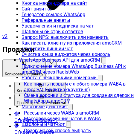
Кнопка мессенджера на сайт
Сайт-визитка
Генератор ссылок WhatsApp
Реферальные анкеты
Уведомления и подписка на чат
Шаблоны быстрых ответов
v2
Запрос NPS: выключить или изменить
Как писать клиенту из приложения amoCRM
Продажи
Открепить лишний чат
Очистка кэша виджетов через консоль
WhatsApp Business API для amoCRM
Подключение номера WhatsApp Business API к
amoCRM через RadistWeb
Копировать страницу
Работа с несколькими номерами
Как писать первым с любого номера WABA в
amoCRM (мультиаккаунтинг)
Копировать как Markdown
Смена воронки и статуса для создания сделок и
WhatsApp в amoCRM
Просмотреть как Markdown
Массовые действия
Рассылки через WABA в amoCRM
Массовое создание чатов в WABA
Открыть в ChatGPT
Шаблоны и чат-бот
Обзор: какой способ выбрать
Открыть в Claude