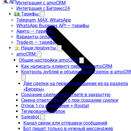
🔌 API
Интеграция с amoCRM
Интеграция с Битрикс24
💵 Тарифы
Telegram, MAX, WhatsApp
WhatsApp Business API — тарифы
Авито — тарифы
Варианты оплаты
Trade-in — тарифы
⭐ Наши продукты
amoCRM
Общие настройки amoCRM
Как написать клиенту первым в amoCRM
Контроль дублей и объединение сделок в amoCR
Две сделки на первое сообщение из-за раздела
«Беседы»
Создание сделки при ответе в закрытую
Смена ответственного при создании сделки
Отлов 1-го сообщения + Roistat
Тегирование сделок
Salesbot
Канал связи для отправки сообщений
Бот пишет только в нужный мессенджер