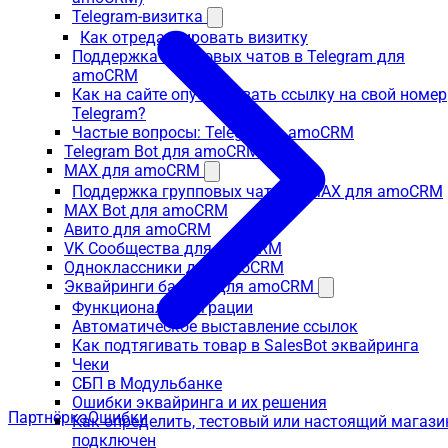
Telegram-визитка
Как отредактировать визитку
Поддержка групповых чатов в Telegram для
amoCRM
Как на сайте опубликовать ссылку на свой номер
Telegram?
Частые вопросы: Telegram в amoCRM
Telegram Bot для amoCRM
MAX для amoCRM
Поддержка групповых чатов в MAX для amoCRM
MAX Bot для amoCRM
Авито для amoCRM
VK Сообщества для amoCRM
Одноклассники для amoCRM
Эквайринги банков для amoCRM
Функционал интеграции
Автоматическое выставление ссылок
Как подтягивать товар в SalesBot эквайринга
Чеки
СБП в Модульбанке
Ошибки эквайринга и их решения
Партнёрка
Ошибки
Как определить, тестовый или настоящий магази
подключен