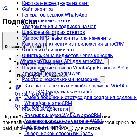
Кнопка мессенджера на сайт
v2
Сайт-визитка
Генератор ссылок WhatsApp
Подписки
Реферальные анкеты
Уведомления и подписка на чат
Шаблоны быстрых ответов
Запрос NPS: выключить или изменить
Как писать клиенту из приложения amoCRM
Копировать страницу
Открепить лишний чат
Очистка кэша виджетов через консоль
WhatsApp Business API для amoCRM
Копировать как Markdown
Подключение номера WhatsApp Business API к
amoCRM через RadistWeb
Просмотреть как Markdown
Работа с несколькими номерами
Как писать первым с любого номера WABA в
amoCRM (мультиаккаунтинг)
Открыть в ChatGPT
Смена воронки и статуса для создания сделок и
WhatsApp в amoCRM
Открыть в Claude
Массовые действия
Рассылки через WABA в amoCRM
Подписки в API Radist.Online: как подключения
Массовое создание чатов в WABA
привязываются к подписке, расчёт оставшегося срока по
Шаблоны и чат-бот
paid_until, реквизиты ИП и ООО для счетов.
Обзор: какой способ выбрать