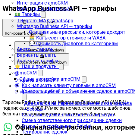
Интеграция с amoCRM
WhatsApp Business API — тарифы
Интеграция с Битрикс24
💵 Тарифы
Telegram, MAX, WhatsApp
WhatsApp Business API — тарифы
Официальные рассылки, которые доходят
Копировать страницу
🧮 Калькулятор стоимости WABA
💬 Стоимость диалогов по категориям
Авито — тарифы
Копировать как Markdown
Варианты оплаты
Trade-in — тарифы
Просмотреть как Markdown
⭐ Наши продукты
amoCRM
Общие настройки amoCRM
Открыть в ChatGPT
Как написать клиенту первым в amoCRM
Контроль дублей и объединение сделок в amoCR
Открыть в Claude
Тарифы Radist.Online на WhatsApp Business API (WABA):
Две сделки на первое сообщение из-за раздела
подписка от 4 000 ₽/мес за номер, стоимость шаблонов,
«Беседы»
бесплатное подключение «под ключ», 3 дня теста.
Создание сделки при ответе в закрытую
Смена ответственного при создании сделки
Официальные рассылки, которые
Отлов 1-го сообщения + Roistat
Тегирование сделок