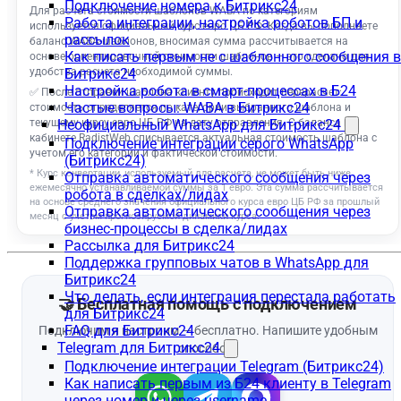
Подключение номера к Битрикс24
Работа интеграции, настройка роботов БП и
рассылок
Как писать первым не с шаблонного сообщения в
Битрикс24
Настройка робота в смарт-процессах в Б24
Частые вопросы: WABA в Битрикс24
Неофициальный WhatsApp для Битрикс24
Подключение интеграции серого WhatsApp
(Битрикс24)
Отправка автоматического сообщения через
робота в сделках/лидах
Отправка автоматического сообщения через
бизнес-процессы в сделка/лидах
Рассылка для Битрикс24
Поддержка групповых чатов в WhatsApp для
Битрикс24
Что делать, если интеграция перестала работать
для Битрикс24
FAQ для Битрикс24
Telegram для Битрикс24
Подключение интеграции Telegram (Битрикс24)
Как написать первым из Б24 клиенту в Telegram
через номер и через username