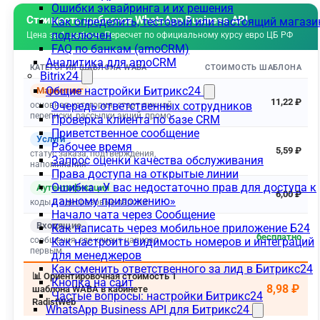
Ошибки эквайринга и их решения
Как определить, тестовый или настоящий магази
подключен
FAQ по банкам (amoCRM)
Аналитика для amoCRM
Bitrix24
Общие настройки Битрикс24
Очередь ответственных сотрудников
Проверка клиента по базе CRM
Приветственное сообщение
Рабочее время
Запрос оценки качества обслуживания
Права доступа на открытые линии
Ошибка «У вас недостаточно прав для доступа к
данному приложению»
Начало чата через Сообщение
Как написать через мобильное приложение Б24
Как настроить видимость номеров и интеграций
для менеджеров
Как сменить ответственного за лид в Битрикс24
Кнопка на сайт
Частые вопросы: настройки Битрикс24
WhatsApp Business API для Битрикс24