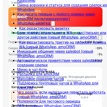
RadistWeb
Смена воронки и статуса для создания сделок из
WhatsApp
Как писать первым с любого номера через
amoCRM (мультиаккаунтинг)
WhatsApp-визитка
Как редактировать визитку
Если номера клиента нет в WA — смс/письмо или
другое действие (серый WhatsApp, amoCRM)
Как редактировать триггер на проверку номера
WA (серый WhatsApp, amoCRM)
Инициация общения через salesbot (серый
WhatsApp, amoCRM)
Автоматическое приветствие через salesbot на
создание сделки
Меню в чат-боте
Рассылка для amoCRM
Массовое создание чатов
Поддержка групповых чатов в WhatsApp для
AmoCRM
Что делать, если интеграция перестала работать
(серый WhatsApp, amoCRM)
Полезности для тестового периода
FAQ по серому WhatsApp (amoCRM)