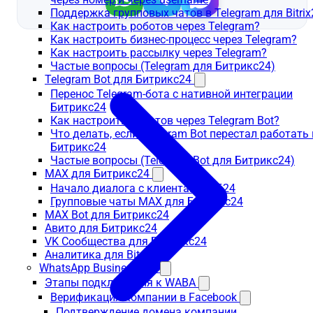
Поддержка групповых чатов в Telegram для Bitrix
Как настроить роботов через Telegram?
Как настроить бизнес-процесс через Telegram?
Как настроить рассылку через Telegram?
Частые вопросы (Telegram для Битрикс24)
Telegram Bot для Битрикс24
Перенос Telegram-бота с нативной интеграции
Битрикс24
Как настроить роботов через Telegram Bot?
Что делать, если Telegram Bot перестал работать 
Битрикс24
Частые вопросы (Telegram Bot для Битрикс24)
MAX для Битрикс24
Начало диалога с клиентами в Б24
Групповые чаты MAX для Битрикс24
MAX Bot для Битрикс24
Авито для Битрикс24
VK Сообщества для Битрикс24
Аналитика для Bitrix24
WhatsApp Business API
Этапы подключения к WABA
Верификация компании в Facebook
Подтверждение домена компании