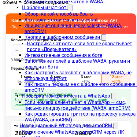
Массовое создание чатов в WABA
объем — со всеми скидками.
Шаблоны и чат-бот
Обзор: какой способ выбрать
Автоприветствие через salesbot
Инициация общения через salesbot (WABA,
amoCRM)
Кнопки в шаблонном сообщении
Настройка чат-бота, если бот не срабатывает
после «Прерывателя»
Интерактивные сообщения в боте
Заполнение полей в шаблоне WABA: руками и
через чат-бота
Как настроить salesbot с шаблонами WABA, не
используя виджет
Как писать первым не с шаблонного сообщения 
amoCRM
Проверка номера клиента в WhatsApp
Если номера клиента нет в WhatsApp — смс,
письмо или другое действие (WABA, amoCRM)
Как редактировать триггер на проверку номера
WA (WABA, amoCRM)
Неофициальный WhatsApp для amoCRM
Подключение WhatsApp к amoCRM через ЛК