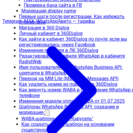
Проверка бана сайта в FB
Модерация display name
Первые шаги после регистрации. Как избежать
Telegram, MAX, WhatsApp
Авито — тарифы
блокировки
Миграция в 360 Dialog
Личный кабинет в 360Dialog
Как зайти в кабинет 360Dialog по почте, если вы
регистрировались через Facebook
Изменение профиля в ЛК 360Dialog
Редактирование профиля WhatsApp в кабинете
RadistWeb
Имя пользователя для WhatsApp Business API:
username в WhatsApp
Переход на MM Lite (Marketing Messages API)
Как удалить номер из подписки в 360Dialog
Как вернуть номер WABA в приложение WhatsApp 
телефоне
Изменения модели оплаты WABA от 01.07.2025
Шаблоны WhatsApp Business API: создание и
модерация
WABA-шаблоны вида "Карусель"
Как создать новый шаблон на основании
существующего