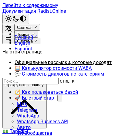
Перейти к содержимому
Документация Radist.Online
Светлая
Темная
Русский
Система
English
Español
На этой странице
Официальные рассылки, которые доходят
🧮 Калькулятор стоимости WABA
💬 Стоимость диалогов по категориям
CTRL K
Прокрутить к началу
🧭 Как пользоваться базой
🚀 Быстрый старт
MAX
Telegram
WhatsApp
WhatsApp Business API
Авито
💵 Тарифы
VK Сообщества