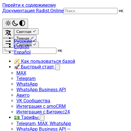
Перейти к содержимому
Документация Radist.Online
⌘
K
Светлая
Темная
Русский
Система
English
⌘
K
Español
🧭 Как пользоваться базой
🚀 Быстрый старт
MAX
Telegram
WhatsApp
WhatsApp Business API
Авито
VK Сообщества
Интеграция с amoCRM
Интеграция с Битрикс24
💵 Тарифы
Telegram, MAX, WhatsApp
WhatsApp Business API —