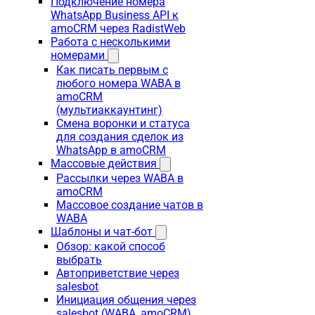
Подключение номера
WhatsApp Business API к
amoCRM через RadistWeb
Работа с несколькими
номерами
Как писать первым с
любого номера WABA в
amoCRM
(мультиаккаунтинг)
Смена воронки и статуса
для создания сделок из
WhatsApp в amoCRM
Массовые действия
Рассылки через WABA в
amoCRM
Массовое создание чатов в
WABA
Шаблоны и чат-бот
Обзор: какой способ
выбрать
Автоприветствие через
salesbot
Инициация общения через
salesbot (WABA, amoCRM)