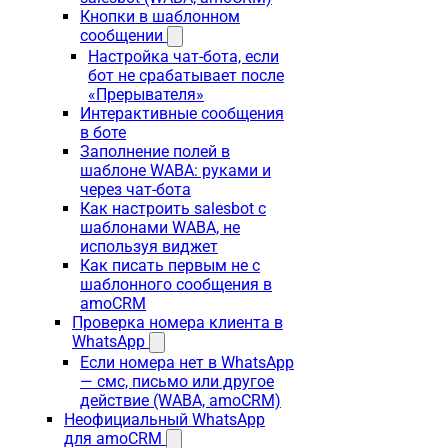
Кнопки в шаблонном
сообщении
Настройка чат-бота, если
бот не срабатывает после
«Прерывателя»
Интерактивные сообщения
в боте
Заполнение полей в
шаблоне WABA: руками и
через чат-бота
Как настроить salesbot с
шаблонами WABA, не
используя виджет
Как писать первым не с
шаблонного сообщения в
amoCRM
Проверка номера клиента в
WhatsApp
Если номера нет в WhatsApp
— смс, письмо или другое
действие (WABA, amoCRM)
Неофициальный WhatsApp
для amoCRM