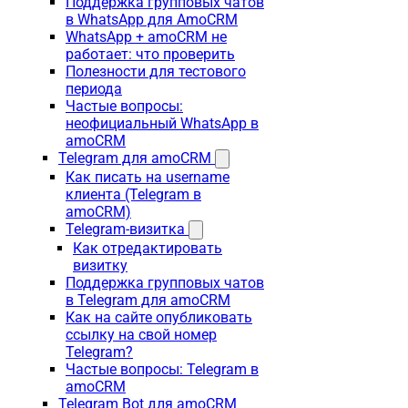
Поддержка групповых чатов
в WhatsApp для AmoCRM
WhatsApp + amoCRM не
работает: что проверить
Полезности для тестового
периода
Частые вопросы:
неофициальный WhatsApp в
amoCRM
Telegram для amoCRM
Как писать на username
клиента (Telegram в
amoCRM)
Telegram-визитка
Как отредактировать
визитку
Поддержка групповых чатов
в Telegram для amoCRM
Как на сайте опубликовать
ссылку на свой номер
Telegram?
Частые вопросы: Telegram в
amoCRM
Telegram Bot для amoCRM