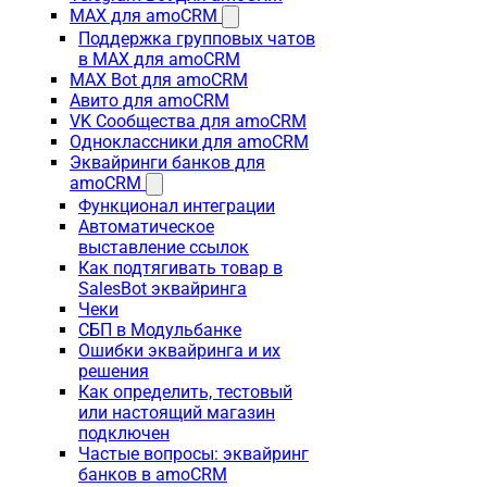
MAX для amoCRM
Поддержка групповых чатов
в MAX для amoCRM
MAX Bot для amoCRM
Авито для amoCRM
VK Сообщества для amoCRM
Одноклассники для amoCRM
Эквайринги банков для
amoCRM
Функционал интеграции
Автоматическое
выставление ссылок
Как подтягивать товар в
SalesBot эквайринга
Чеки
СБП в Модульбанке
Ошибки эквайринга и их
решения
Как определить, тестовый
или настоящий магазин
подключен
Частые вопросы: эквайринг
банков в amoCRM