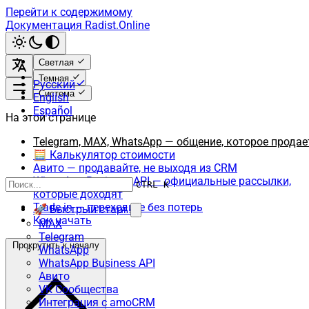
Перейти к содержимому
Документация Radist.Online
Светлая
Темная
Русский
Система
English
Español
На этой странице
Telegram, MAX, WhatsApp — общение, которое продае
🧮 Калькулятор стоимости
Авито — продавайте, не выходя из CRM
WhatsApp Business API — официальные рассылки,
CTRL K
которые доходят
Trade-in — переходите без потерь
🚀 Быстрый старт
Как начать
MAX
Telegram
Прокрутить к началу
WhatsApp
WhatsApp Business API
Авито
VK Сообщества
Интеграция с amoCRM