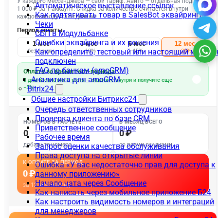
Автоматическое выставление ссылок
Как подтягивать товар в SalesBot эквайринга
Чеки
СБП в Модульбанке
Ошибки эквайринга и их решения
Как определить, тестовый или настоящий магази
подключен
FAQ по банкам (amoCRM)
Аналитика для amoCRM
Bitrix24
Общие настройки Битрикс24
Очередь ответственных сотрудников
Проверка клиента по базе CRM
Приветственное сообщение
Рабочее время
Запрос оценки качества обслуживания
Права доступа на открытые линии
Ошибка «У вас недостаточно прав для доступа к
данному приложению»
Начало чата через Сообщение
Как написать через мобильное приложение Б24
Как настроить видимость номеров и интеграций
для менеджеров