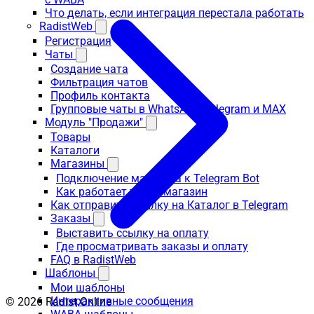
Что делать, если интеграция перестала работать
RadistWeb
Регистрация
Чаты
Создание чата
Фильтрация чатов
Профиль контакта
Групповые чаты в WhatsApp, Telegram и MAX
Модуль "Продажи"
Товары
Каталоги
Магазины
Подключение магазина к Telegram Bot
Как работает телегомагазин
Как отправить ссылку на Каталог в Telegram
Заказы
Выставить ссылку на оплату
Где просматривать заказы и оплату
FAQ в RadistWeb
Шаблоны
Мои шаблоны
Интерактивные сообщения
© 2026 Radist.Online