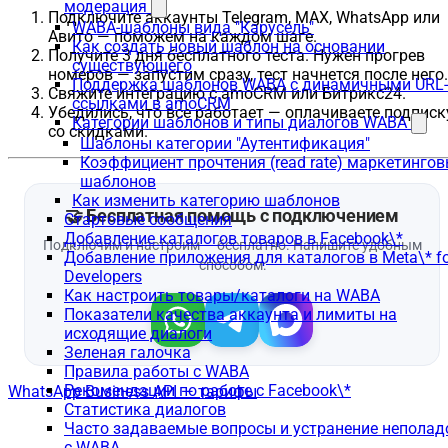
модерация
Подключите аккаунты Telegram, MAX, WhatsApp или
WABA-шаблоны вида "Карусель"
Авито — поможем на каждом шаге.
Как создать новый шаблон на основании
Получите 3 дня бесплатного теста. Нужен прогрев
существующего
номеров — запустим сразу, тест начнется после него.
Поддержка шаблонов WABA с динамичными URL-
Свяжите интеграцию с amoCRM или Битрикс24.
ссылками в amoCRM
Убедились, что все работает — оплачиваете подписк
Категории шаблонов и типы диалогов WABA
со скидками.
Шаблоны категории "Аутентификация"
Коэффициент прочтения (read rate) маркетинго
шаблонов
Как изменить категорию шаблонов
Стартовые сообщения
Добавление каталогов товаров в Facebook\*
Добавление приложения для каталогов в Meta\* fo
Developers
Как настроить товары/каталоги на WABA
Показатели качества аккаунта и лимиты на
исходящие диалоги
Зеленая галочка
Правила работы с WABA
Рекомендации по работе с Facebook\*
WhatsApp Business API — тарифы
Статистика диалогов
Часто задаваемые вопросы и устранение неполад
с WABA