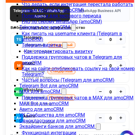
Что делать, если интеграция перестала работать
(серый WhatsApp, amoCRM)
Полезности для тестового периода
FAQ по серому WhatsApp (amoCRM)
Telegram для amoCRM
Как писать на username клиента (Telegram в
amoCRM)
Telegram-визитка
Как отредактировать визитку
Поддержка групповых чатов в Telegram для
amoCRM
Как на сайте опубликовать ссылку на свой номер
Telegram?
Частые вопросы (Telegram для amoCRM)
Telegram Bot для amoCRM
MAX для amoCRM
Поддержка групповых чатов в MAX для amoCRM
MAX Bot для amoCRM
Авито для amoCRM
VK Сообщества для amoCRM
Одноклассники для amoCRM
Эквайринги банков для amoCRM
Функционал интеграции