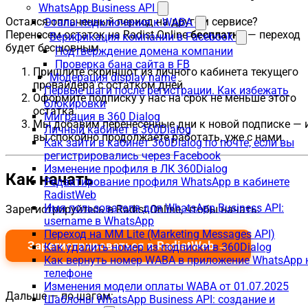
WhatsApp Business API
Остался оплаченный период на другом сервисе?
Этапы подключения к WABA
Перенесем остаток на Radist.Online
бесплатно
— переход
Верификация компании в Facebook
будет бесшовным.
Подтверждение домена компании
Проверка бана сайта в FB
Пришлите скриншот из личного кабинета текущего
Модерация display name
провайдера с остатком дней.
Первые шаги после регистрации. Как избежать
Оформите подписку у нас на срок не меньше этого
блокировки
остатка.
Миграция в 360 Dialog
Мы добавим перенесенные дни к новой подписке — 
Личный кабинет в 360Dialog
вы спокойно продолжаете работать, уже с нами.
Как зайти в кабинет 360Dialog по почте, если вы
регистрировались через Facebook
Изменение профиля в ЛК 360Dialog
Как начать
Редактирование профиля WhatsApp в кабинете
RadistWeb
Имя пользователя для WhatsApp Business API:
Зарегистрируйтесь в Radist.Online, чтобы начать:
username в WhatsApp
Переход на MM Lite (Marketing Messages API)
Зарегистрироваться в RadistWeb →
Как удалить номер из подписки в 360Dialog
Как вернуть номер WABA в приложение WhatsApp 
телефоне
Изменения модели оплаты WABA от 01.07.2025
Дальше — по шагам:
Шаблоны WhatsApp Business API: создание и