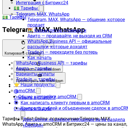
Интеграция с Битрикс24
💵 Тарифы
Telegram, MAX, WhatsApp
💵 Тарифы
Telegram, MAX, WhatsApp — общение, которое
продает
Telegram, MAX, WhatsApp
🧮 Калькулятор стоимости
Авито — продавайте, не выходя из CRM
WhatsApp Business API — официальные
рассылки, которые доходят
Trade-in — переходите без потерь
Копировать страницу
Как начать
WhatsApp Business API — тарифы
Авито — тарифы
Копировать как Markdown
Варианты оплаты
Trade-in — тарифы
Просмотреть как Markdown
⭐ Наши продукты
amoCRM
Общие настройки amoCRM
Открыть в ChatGPT
Как написать клиенту первым в amoCRM
Контроль дублей и объединение сделок в amoCR
Открыть в Claude
Тарифы Radist.Online: подключение Telegram, MAX,
Две сделки на первое сообщение из-за раздела
WhatsApp, Авито к amoCRM и Битрикс24 — цены за канал,
«Беседы»