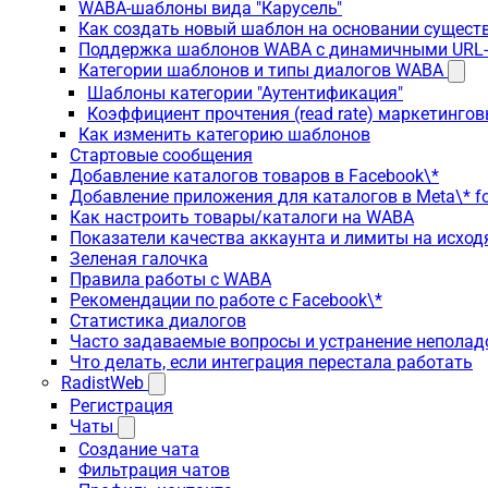
WABA-шаблоны вида "Карусель"
Как создать новый шаблон на основании сущес
Поддержка шаблонов WABA с динамичными URL
Категории шаблонов и типы диалогов WABA
Шаблоны категории "Аутентификация"
Коэффициент прочтения (read rate) маркетинго
Как изменить категорию шаблонов
Стартовые сообщения
Добавление каталогов товаров в Facebook\*
Добавление приложения для каталогов в Meta\* fo
Как настроить товары/каталоги на WABA
Показатели качества аккаунта и лимиты на исхо
Зеленая галочка
Правила работы с WABA
Рекомендации по работе с Facebook\*
Статистика диалогов
Часто задаваемые вопросы и устранение неполад
Что делать, если интеграция перестала работать
RadistWeb
Регистрация
Чаты
Создание чата
Фильтрация чатов