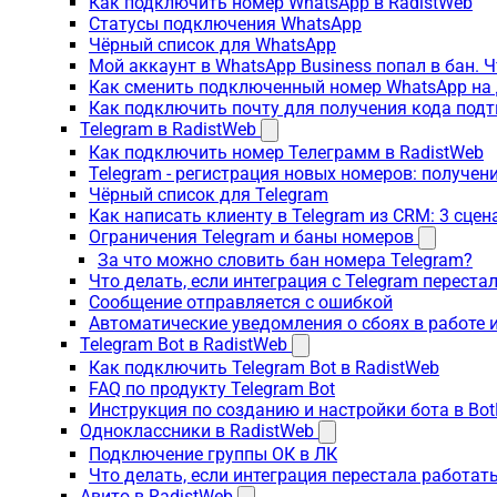
Как подключить номер WhatsApp в RadistWeb
Статусы подключения WhatsApp
Чёрный список для WhatsApp
Мой аккаунт в WhatsApp Business попал в бан. 
Как сменить подключенный номер WhatsApp на 
Как подключить почту для получения кода под
Telegram в RadistWeb
Как подключить номер Телеграмм в RadistWeb
Telegram - регистрация новых номеров: получен
Чёрный список для Telegram
Как написать клиенту в Telegram из CRM: 3 сцен
Ограничения Telegram и баны номеров
За что можно словить бан номера Telegram?
Что делать, если интеграция с Telegram переста
Сообщение отправляется с ошибкой
Автоматические уведомления о сбоях в работе 
Telegram Bot в RadistWeb
Как подключить Telegram Bot в RadistWeb
FAQ по продукту Telegram Bot
Инструкция по созданию и настройки бота в Bot
Одноклассники в RadistWeb
Подключение группы ОК в ЛК
Что делать, если интеграция перестала работать
Авито в RadistWeb