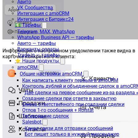
Авито
VK Сообщества
Интеграция с amoCRM
Интеграция с Битрикс24
💵 Тарифы
Telegram, MAX, WhatsApp
WhatsApp Business API — тарифы
Авито — тарифы
Варианты оплаты
Информация о настроенном уведомлении также видна в
Trade-in — тарифы
карточке конкретного клиента:
⭐ Наши продукты
amoCRM
Общие настройки amoCRM
Как написать клиенту первым в amoCRM
Контроль дублей и объединение сделок в amoCR
Две сделки на первое сообщение из-за раздела
Создание сделки при ответе в закрытую
Смена ответственного при создании сделки
Отлов 1-го сообщения + Roistat
Тегирование сделок
Salesbot
Канал связи для отправки сообщений
Бот пишет только в нужный мессенджер