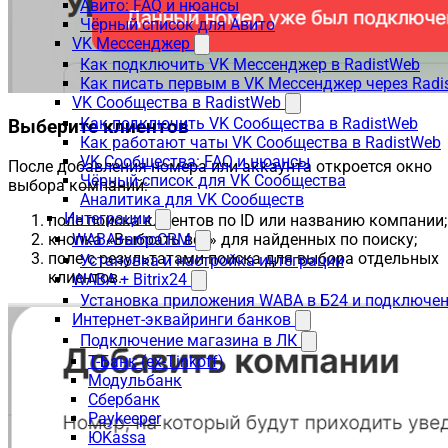
Авито: FAQ и нюансы
Чёрный список для Авито
VK Мессенджер
Как подключить VK Мессенджер в RadistWeb
Как писать первым в VK Мессенджер через Radi
VK Сообщества в RadistWeb
Как подключить VK Сообщества в RadistWeb
Выберите клиентов
Как работают чаты VK Сообщества в RadistWeb
VK Сообщества: FAQ и нюансы
После добавления номера или аккаунта откроется окно
Чёрный список для VK Сообщества
выбора компаний:
Аналитика для VK Сообществ
Интеграции
поле поиска клиентов по ID или названию компании;
кнопка «Выбрать все» для найденных по поиску;
WABA+amoCRM
поле с результатами поиска для выбора отдельных
Установка и настройка интеграции
клиентов.
WABA + Bitrix24
Установка приложения WABA в Б24 и подключен
Интернет-эквайринги банков
Подключение магазина в ЛК
Т-Банк (ex-Tinkoff)
Модульбанк
Сбербанк
Paykeeper
ЮKassa