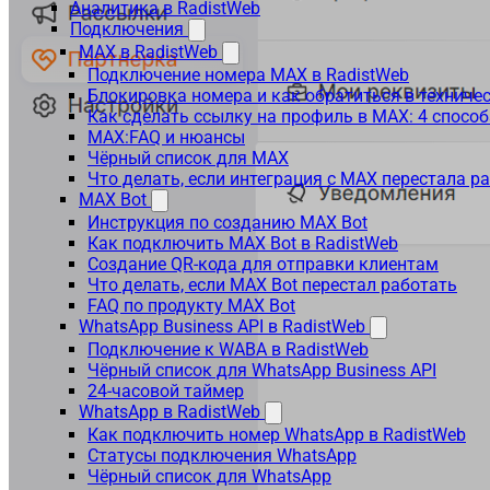
Аналитика в RadistWeb
Подключения
MAX в RadistWeb
Подключение номера MAX в RadistWeb
Блокировка номера и как обратиться в технич
Как сделать ссылку на профиль в MAX: 4 способ
MAX:FAQ и нюансы
Чёрный список для MAX
Что делать, если интеграция с MAX перестала р
MAX Bot
Инструкция по созданию MAX Bot
Как подключить MAX Bot в RadistWeb
Создание QR-кода для отправки клиентам
Что делать, если MAX Bot перестал работать
FAQ по продукту MAX Bot
WhatsApp Business API в RadistWeb
Подключение к WABA в RadistWeb
Чёрный список для WhatsApp Business API
24-часовой таймер
WhatsApp в RadistWeb
Как подключить номер WhatsApp в RadistWeb
Статусы подключения WhatsApp
Чёрный список для WhatsApp