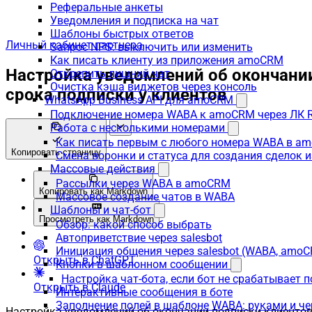
Реферальные анкеты
Уведомления и подписка на чат
Шаблоны быстрых ответов
Личный кабинет партнера
Запрос NPS: выключить или изменить
Как писать клиенту из приложения amoCRM
Настройка уведомлений об окончани
Открепить лишний чат
Очистка кэша виджетов через консоль
срока подписки у клиентов
WhatsApp Business API для amoCRM
Подключение номера WABA к amoCRM через ЛК R
Работа с несколькими номерами
Как писать первым с любого номера WABA в a
Копировать страницу
Смена воронки и статуса для создания сделок 
Массовые действия
Рассылки через WABA в amoCRM
Копировать как Markdown
Массовое создание чатов в WABA
Шаблоны и чат-бот
Просмотреть как Markdown
Обзор: какой способ выбрать
Автоприветствие через salesbot
Инициация общения через salesbot (WABA, amo
Открыть в ChatGPT
Кнопки в шаблонном сообщении
Настройка чат-бота, если бот не срабатывает 
Открыть в Claude
Интерактивные сообщения в боте
Заполнение полей в шаблоне WABA: руками и че
Настройка уведомлений об окончании подписки клиенто