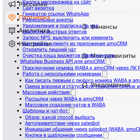
Кнопка мессенджера на сайт
Сайт-визитка
Генератор ссылок WhatsApp
Реферальные анкеты
Уведомления и подписка на чат
Шаблоны быстрых ответов
Запрос NPS: выключить или изменить
Как писать клиенту из приложения amoCRM
Открепить лишний чат
Очистка кэша виджетов через консоль
WhatsApp Business API для amoCRM
Подключение номера WABA к amoCRM через ЛК R
Работа с несколькими номерами
Как писать первым с любого номера WABA в a
Смена воронки и статуса для создания сделок 
Массовые действия
Рассылки через WABA в amoCRM
Массовое создание чатов в WABA
Шаблоны и чат-бот
Обзор: какой способ выбрать
Автоприветствие через salesbot
Инициация общения через salesbot (WABA, amo
Кнопки в шаблонном сообщении