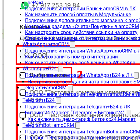
bePaid
Подключение интеграции Банк + amoCRM в ЛК
Как изменить способ оплаты в Модульбанке
Подключение дополнительного магазина к am
Настройка раздела «Счета/Покупки» в amoCRM
Как настроить срок действия ссылки на оплату
Отключение магазина от интеграции Банк + a
WhatsApp+amoCRM
Подключение интеграции WhatsApp+amoCRM в 
Как пересохранить номер в интеграции
Как очистить очередь сообщений на WhatsApp
WhatsApp+Б24
Подключение интеграции WhatsApp+Б24 в ЛК
Настройка автосоздания чата при отправке SM
Telegram+amoCRM
Подключение интеграции Telegram+amoCRM в Л
Telegram+Б24
Подключение интеграции Telegram+Б24 в ЛК
Битрикс24.Маркет (Telegram + Битрикс24)
Как включить демо-тариф Битрикс24.Маркет
TelegramBot+amoCRM
Подключение интеграции TelegramBot к amoCRM
Перенос Telegram-бота с нативной интеграции 