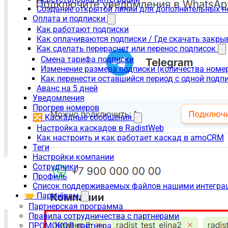
Создание открытой линии для дополнительных 
Оплата и подписки
Как работают подписки
Как оплачиваются подписки / Где скачать зак
Как сделать перерасчет или перенос подписок
Смена тарифа подписки
Изменение размера подписки (количества номе
Как перенести оставшийся период с одной подп
Аванс на 5 дней
Уведомления
Прогрев номеров
🔀 Каскадные сообщения
Настройка каскадов в RadistWeb
Как настроить и как работает каскад в amoCRM
Теги
Настройки компании
Сотрудники
Профиль
Список поддерживаемых файлов нашими интегра
🤝 Партнёрам
Партнерская программа
Правила сотрудничества с партнерами
ПРОМОКОД партнера