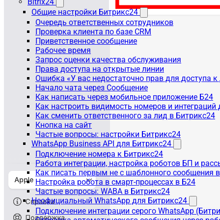
Bitrix24
Общие настройки Битрикс24
Очередь ответственных сотрудников
Проверка клиента по базе CRM
Приветственное сообщение
Рабочее время
Запрос оценки качества обслуживания
Права доступа на открытые линии
Ошибка «У вас недостаточно прав для доступа 
Начало чата через Сообщение
Как написать через мобильное приложение Б24
Как настроить видимость номеров и интеграций
Как сменить ответственного за лид в Битрикс24
Кнопка на сайт
Частые вопросы: настройки Битрикс24
WhatsApp Business API для Битрикс24
Подключение номера к Битрикс24
Работа интеграции, настройка роботов БП и рас
Как писать первым не с шаблонного сообщения 
Настройка робота в смарт-процессах в Б24
Частые вопросы: WABA в Битрикс24
Неофициальный WhatsApp для Битрикс24
Подключение интеграции серого WhatsApp (Битр