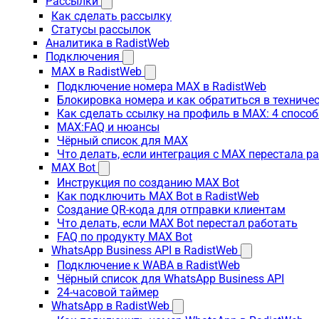
Рассылки
Как сделать рассылку
Статусы рассылок
Аналитика в RadistWeb
Подключения
MAX в RadistWeb
Подключение номера MAX в RadistWeb
Блокировка номера и как обратиться в технич
Как сделать ссылку на профиль в MAX: 4 способ
MAX:FAQ и нюансы
Чёрный список для MAX
Что делать, если интеграция с MAX перестала р
MAX Bot
Инструкция по созданию MAX Bot
Как подключить MAX Bot в RadistWeb
Создание QR-кода для отправки клиентам
Что делать, если MAX Bot перестал работать
FAQ по продукту MAX Bot
WhatsApp Business API в RadistWeb
Подключение к WABA в RadistWeb
Чёрный список для WhatsApp Business API
24-часовой таймер
WhatsApp в RadistWeb