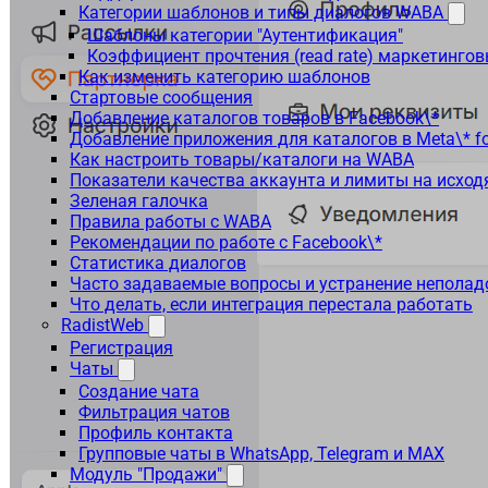
Категории шаблонов и типы диалогов WABA
Шаблоны категории "Аутентификация"
Коэффициент прочтения (read rate) маркетинго
Как изменить категорию шаблонов
Стартовые сообщения
Добавление каталогов товаров в Facebook\*
Добавление приложения для каталогов в Meta\* fo
Как настроить товары/каталоги на WABA
Показатели качества аккаунта и лимиты на исхо
Зеленая галочка
Правила работы с WABA
Рекомендации по работе с Facebook\*
Статистика диалогов
Часто задаваемые вопросы и устранение неполад
Что делать, если интеграция перестала работать
RadistWeb
Регистрация
Чаты
Создание чата
Фильтрация чатов
Профиль контакта
Групповые чаты в WhatsApp, Telegram и MAX
Модуль "Продажи"