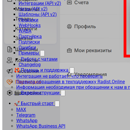
Интеграции (API v2)
Чаты (API v2)
Шаблоны (API v2)
Продажи
WebHooks
WABA
Партнёрка
Подписки
Ошибки
Примеры
Работа с чатами
Changelog
🛟 Помощь и поддержка
Интеграция не работает: что проверить
Правила обращения в техподдержку Radist.Online
Информация необходимая при обращении к нам в 
🎬 Видеоинструкции
🚀 Быстрый старт
MAX
Telegram
WhatsApp
WhatsApp Business API