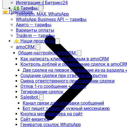
Интеграция с Битрикс24
💵 Тарифы
🤝 Партнёрам
Telegram, MAX, WhatsApp
WhatsApp Business API — тарифы
Авито — тарифы
Варианты оплаты
Trade-in — тарифы
⭐ Наши продукты
amoCRM
Общие настройки amoCRM
Как написать клиенту первым в amoCRM
Контроль дублей и объединение сделок в amoCR
Две сделки на первое сообщение из-за раздела
Создание сделки при ответе в закрытую
Смена ответственного при создании сделки
Отлов 1-го сообщения + Roistat
Тегирование сделок
Salesbot
Канал связи для отправки сообщений
Бот пишет только в нужный мессенджер
Кнопка мессенджера на сайт
Сайт-визитка
Генератор ссылок WhatsApp