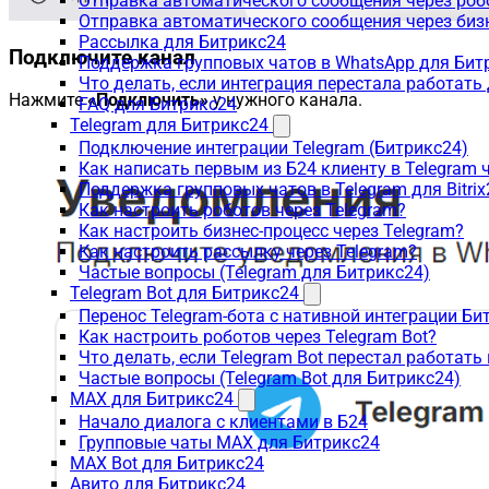
Отправка автоматического сообщения через роб
Отправка автоматического сообщения через биз
Рассылка для Битрикс24
Подключите канал
Поддержка групповых чатов в WhatsApp для Бит
Что делать, если интеграция перестала работать
Нажмите
«Подключить»
у нужного канала.
FAQ для Битрикс24
Telegram для Битрикс24
Подключение интеграции Telegram (Битрикс24)
Как написать первым из Б24 клиенту в Telegram 
Поддержка групповых чатов в Telegram для Bitrix
Как настроить роботов через Telegram?
Как настроить бизнес-процесс через Telegram?
Как настроить рассылку через Telegram?
Частые вопросы (Telegram для Битрикс24)
Telegram Bot для Битрикс24
Перенос Telegram-бота с нативной интеграции Би
Как настроить роботов через Telegram Bot?
Что делать, если Telegram Bot перестал работать
Частые вопросы (Telegram Bot для Битрикс24)
MAX для Битрикс24
Начало диалога с клиентами в Б24
Групповые чаты MAX для Битрикс24
MAX Bot для Битрикс24
Авито для Битрикс24