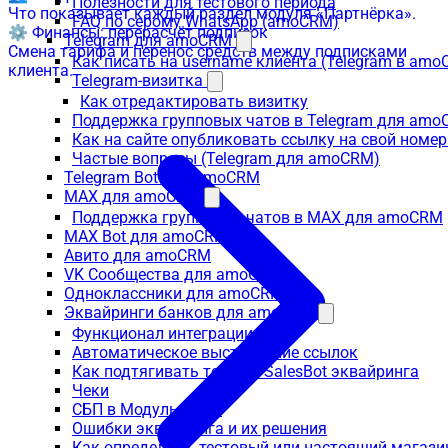
Полезности для тестового периода
Что показывает каждый раздел модуля «Партнёрка».
FAQ по серому WhatsApp (amoCRM)
⚙️ Финансы: перерасчёт подписок
Telegram для amoCRM
Смена тарифа и перенос средств между подписками
Как писать на username клиента (Telegram в am
клиента.
Telegram-визитка
Как отредактировать визитку
Поддержка групповых чатов в Telegram для am
Как на сайте опубликовать ссылку на свой номер
Частые вопросы (Telegram для amoCRM)
Telegram Bot для amoCRM
MAX для amoCRM
Поддержка групповых чатов в MAX для amoCRM
MAX Bot для amoCRM
Авито для amoCRM
VK Сообщества для amoCRM
Одноклассники для amoCRM
Эквайринги банков для amoCRM
Функционал интеграции
Автоматическое выставление ссылок
Как подтягивать товар в SalesBot эквайринга
Чеки
СБП в Модульбанке
Ошибки эквайринга и их решения
Как определить, тестовый или настоящий магаз