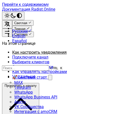
Перейти к содержимому
Документация Radist.Online
Светлая
Темная
Русский
Система
English
Español
На этой странице
Как настроить уведомления
Подключите канал
Выберите клиентов
Сохраните настройки
CTRL K
Как управлять настройками
Что дальше
🚀 Быстрый старт
MAX
Прокрутить к началу
Telegram
WhatsApp
WhatsApp Business API
Авито
VK Сообщества
Интеграция с amoCRM