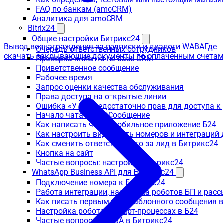
FAQ по банкам (amoCRM)
Аналитика для amoCRM
Bitrix24
Общие настройки Битрикс24
Вывод вознаграждения за подписки и диалоги WABA
Где
Очередь ответственных сотрудников
скачать закрывающие документы по оплаченным счета
Проверка клиента по базе CRM
Приветственное сообщение
Рабочее время
Запрос оценки качества обслуживания
Права доступа на открытые линии
Ошибка «У вас недостаточно прав для доступа 
Начало чата через Сообщение
Как написать через мобильное приложение Б24
Как настроить видимость номеров и интеграций
Как сменить ответственного за лид в Битрикс24
Кнопка на сайт
Частые вопросы: настройки Битрикс24
WhatsApp Business API для Битрикс24
Подключение номера к Битрикс24
Работа интеграции, настройка роботов БП и рас
Как писать первым не с шаблонного сообщения 
Настройка робота в смарт-процессах в Б24
Частые вопросы: WABA в Битрикс24