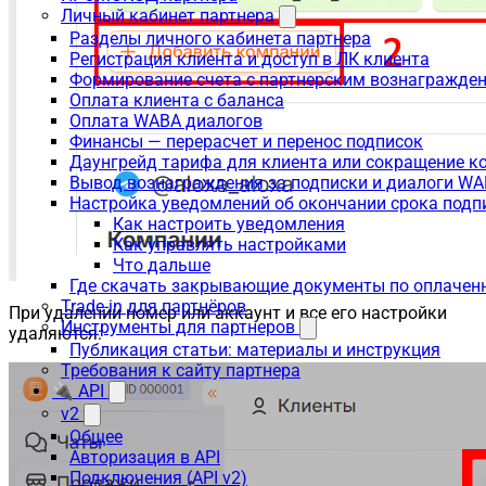
Личный кабинет партнера
Разделы личного кабинета партнера
Регистрация клиента и доступ в ЛК клиента
Формирование счета с партнерским вознагражде
Оплата клиента с баланса
Оплата WABA диалогов
Финансы — перерасчет и перенос подписок
Даунгрейд тарифа для клиента или сокращение к
Вывод вознаграждения за подписки и диалоги W
Настройка уведомлений об окончании срока подп
Как настроить уведомления
Как управлять настройками
Что дальше
Где скачать закрывающие документы по оплачен
Trade-in для партнёров
При удалении номер или аккаунт и все его настройки
Инструменты для партнеров
удаляются:
Публикация статьи: материалы и инструкция
Требования к сайту партнера
🔌 API
v2
Общее
Авторизация в API
Подключения (API v2)