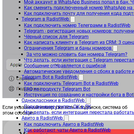
Мой аккаунт в WhatsApp Business попал в бан. 
Как сменить подключенный номер WhatsApp на 
Как подключить почту для получения кода под
Telegram в RadistWeb
Как подключить номер Телеграмм в RadistWeb
Telegram - регистрация новых номеров: получен
Чёрный список для Telegram
Как написать клиенту в Telegram из CRM: 3 сцен
Ограничения Telegram и баны номеров
За что можно словить бан номера Telegram?
Что делать, если интеграция с Telegram переста
Сообщение отправляется с ошибкой
Автоматические уведомления о сбоях в работе 
Telegram Bot в RadistWeb
Как подключить Telegram Bot в RadistWeb
FAQ по продукту Telegram Bot
Инструкция по созданию и настройки бота в Bot
Одноклассники в RadistWeb
Подключение группы ОК в ЛК
Если указанный номер уже есть в подписке, система об
Что делать, если интеграция перестала работать
этом сообщит:
Авито в RadistWeb
Как подключить Авито в RadistWeb
Как работают чаты Авито в RadistWeb