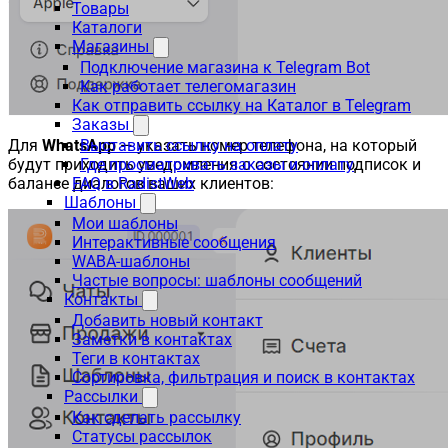
Товары
Каталоги
Магазины
Подключение магазина к Telegram Bot
Как работает телегомагазин
Как отправить ссылку на Каталог в Telegram
Заказы
Выставить ссылку на оплату
Для
WhatsApp
— указать номер телефона, на который
Где просматривать заказы и оплату
будут приходить уведомления о состоянии подписок и
FAQ в RadistWeb
балансе диалогов ваших клиентов:
Шаблоны
Мои шаблоны
Интерактивные сообщения
WABA-шаблоны
Частые вопросы: шаблоны сообщений
Контакты
Добавить новый контакт
Заметки в контактах
Теги в контактах
Сортировка, фильтрация и поиск в контактах
Рассылки
Как сделать рассылку
Статусы рассылок