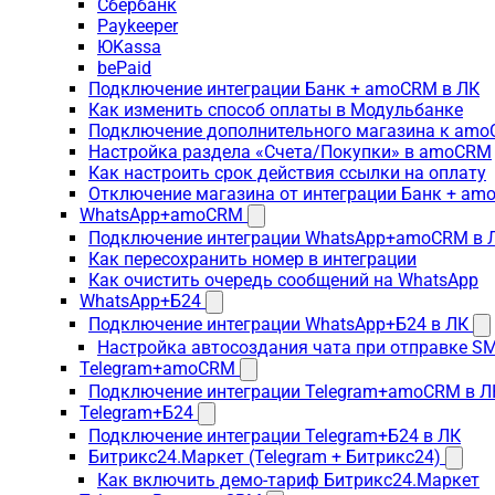
Сбербанк
Paykeeper
ЮKassa
bePaid
Подключение интеграции Банк + amoCRM в ЛК
Как изменить способ оплаты в Модульбанке
Подключение дополнительного магазина к am
Настройка раздела «Счета/Покупки» в amoCRM
Как настроить срок действия ссылки на оплату
Отключение магазина от интеграции Банк + a
WhatsApp+amoCRM
Подключение интеграции WhatsApp+amoCRM в 
Как пересохранить номер в интеграции
Как очистить очередь сообщений на WhatsApp
WhatsApp+Б24
Подключение интеграции WhatsApp+Б24 в ЛК
Настройка автосоздания чата при отправке SM
Telegram+amoCRM
Подключение интеграции Telegram+amoCRM в Л
Telegram+Б24
Подключение интеграции Telegram+Б24 в ЛК
Битрикс24.Маркет (Telegram + Битрикс24)
Как включить демо-тариф Битрикс24.Маркет