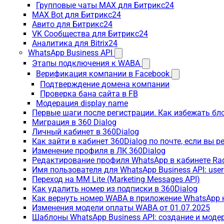
Групповые чаты MAX для Битрикс24
MAX Bot для Битрикс24
Авито для Битрикс24
VK Сообщества для Битрикс24
Аналитика для Bitrix24
WhatsApp Business API
Этапы подключения к WABA
Верификация компании в Facebook
Подтверждение домена компании
Проверка бана сайта в FB
Модерация display name
Первые шаги после регистрации. Как избежать бл
Миграция в 360 Dialog
Личный кабинет в 360Dialog
Как зайти в кабинет 360Dialog по почте, если вы 
Изменение профиля в ЛК 360Dialog
Редактирование профиля WhatsApp в кабинете Ra
Имя пользователя для WhatsApp Business API: use
Переход на MM Lite (Marketing Messages API)
Как удалить номер из подписки в 360Dialog
Как вернуть номер WABA в приложение WhatsApp 
Изменения модели оплаты WABA от 01.07.2025
Шаблоны WhatsApp Business API: создание и моде