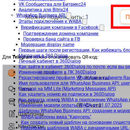
VK Сообщества для Битрикс24
Аналитика для Bitrix24
WhatsApp Business API
Этапы подключения к WABA
Верификация компании в Facebook
Подтверждение домена компании
Проверка бана сайта в FB
Модерация display name
Первые шаги после регистрации. Как избежать бл
Миграция в 360 Dialog
Для
Telegram
нужно отсканировать QR-код:
Личный кабинет в 360Dialog
Как зайти в кабинет 360Dialog по почте, если вы 
Изменение профиля в ЛК 360Dialog
Редактирование профиля WhatsApp в кабинете Ra
Имя пользователя для WhatsApp Business API: use
Переход на MM Lite (Marketing Messages API)
Как удалить номер из подписки в 360Dialog
Как вернуть номер WABA в приложение WhatsApp 
Изменения модели оплаты WABA от 01.07.2025
Шаблоны WhatsApp Business API: создание и моде
WABA-шаблоны вида "Карусель"
Как создать новый шаблон на основании сущес
Поддержка шаблонов WABA с динамичными URL