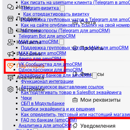
Как писать на username клиента (Telegram в am
Telegram-визитка
Как отредактировать визитку
Поддержка групповых чатов в Telegram для am
Как на сайте опубликовать ссылку на свой номер
Частые вопросы (Telegram для amoCRM)
Telegram Bot для amoCRM
MAX для amoCRM
Поддержка групповых чатов в MAX для amoCRM
MAX Bot для amoCRM
Авито для amoCRM
VK Сообщества для amoCRM
Одноклассники для amoCRM
Эквайринги банков для amoCRM
Функционал интеграции
Автоматическое выставление ссылок
Как подтягивать товар в SalesBot эквайринга
Чеки
СБП в Модульбанке
Ошибки эквайринга и их решения
Как определить, тестовый или настоящий магаз
FAQ по банкам (amoCRM)
Аналитика для amoCRM