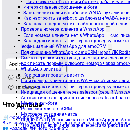
Настройка чат-бота, если бот не срабатывает 
Интерактивные сообщения в боте
Заполнение полей в шаблоне WABA: руками и че
Как настроить salesbot с шаблонами WABA, не 
Как писать первым не с шаблонного сообщени
Проверка номера клиента в WhatsApp
Если номера клиента нет в WhatsApp — смс, пи
Как редактировать триггер на проверку номер
Неофициальный WhatsApp для amoCRM
Подключение WhatsApp к amoCRM через ЛК Radi
Смена воронки и статуса для создания сделок и
Как писать первым с любого номера через amoC
WhatsApp-визитка
Как редактировать визитку
Если номера клиента нет в WA — смс/письмо или
Как редактировать триггер на проверку номера
Инициация общения через salesbot (серый Whats
Автоматическое приветствие через salesbot на с
Меню в чат-боте
Что дальше
Рассылка для amoCRM
Массовое создание чатов
🧾 Формирование счёта
Поддержка групповых чатов в WhatsApp для A
Выставить счёт клиенту, когда подписка подходит к концу
Что делать, если интеграция перестала работат
👥 Разделы личного кабинета