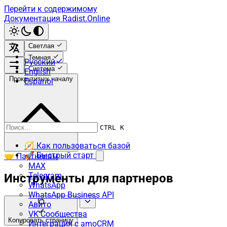
Перейти к содержимому
Документация Radist.Online
Светлая
Темная
Русский
Система
English
Прокрутить к началу
Español
CTRL K
🧭 Как пользоваться базой
🚀 Быстрый старт
🤝 Партнёрам
MAX
Telegram
Инструменты для партнеров
WhatsApp
WhatsApp Business API
Авито
VK Сообщества
Копировать страницу
Интеграция с amoCRM