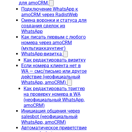
для amoCRM
Подключение WhatsApp к
amoCRM через RadistWeb
Смена воронки и статуса для
создания сделок из
WhatsApp
Как писать первым с любого
номера через amoCRM
(мультиаккаунтинг)
WhatsApp-визитка
Как редактировать визитку
Если номера клиента нет в
WA — смс/письмо или другое
действие (неофициальный
WhatsApp, amoCRM)
Как редактировать триггер
на проверку номера в WA
(неофициальный WhatsApp,
amoCRM)
Инициация общения через
salesbot (неофициальный
WhatsApp, amoCRM)
Автоматическое приветствие