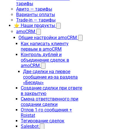
тарифы
Авито — тарифы
Варианты оплаты
Trade-in — тарифы
⭐ Наши продукты
amoCRM
Общие настройки amoCRM
Как написать клиенту
первым в amoCRM
Контроль дублей и
объединение сделок в
amoCRM
Две сделки на первое
сообщение из-за раздела
«Беседы»
Создание сделки при ответе
в закрытую
Смена ответственного при
создании сделки
Отлов 1-го сообщения +
Roistat
Тегирование сделок
Salesbot