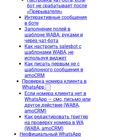
бот не срабатывает после
«Прерывателя»
Интерактивные сообщения
в боте
Заполнение полей в
шаблоне WABA: руками и
через чат-бота
Как настроить salesbot с
шаблонами WABA, не
используя виджет
Как писать первым не с
шаблонного сообщения в
amoCRM
Проверка номера клиента в
WhatsApp
Если номера клиента нет в
WhatsApp — смс, письмо или
другое действие (WABA,
amoCRM)
Как редактировать триггер
на проверку номера в WA
(WABA, amoCRM)
Неофициальный WhatsApp