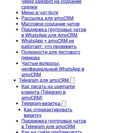
через salesbot на создание
сделки
Меню в чат-боте
Рассылка для amoCRM
Массовое создание чатов
Поддержка групповых чатов
в WhatsApp для AmoCRM
WhatsApp + amoCRM не
работает: что проверить
Полезности для тестового
периода
Частые вопросы:
неофициальный WhatsApp в
amoCRM
Telegram для amoCRM
Как писать на username
клиента (Telegram в
amoCRM)
Telegram-визитка
Как отредактировать
визитку
Поддержка групповых чатов
в Telegram для amoCRM
Как на сайте опубликовать