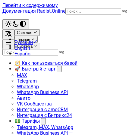
Перейти к содержимому
Документация Radist.Online
⌘
K
Светлая
Темная
Русский
Система
English
⌘
K
Español
🧭 Как пользоваться базой
🚀 Быстрый старт
MAX
Telegram
WhatsApp
WhatsApp Business API
Авито
VK Сообщества
Интеграция с amoCRM
Интеграция с Битрикс24
💵 Тарифы
Telegram, MAX, WhatsApp
WhatsApp Business API —