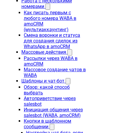
Работа с несколькими
номерами
Как писать первым с
любого номера WABA в
amoCRM
(мультиаккаунтинг)
Смена воронки и статуса
для создания сделок из
WhatsApp в amoCRM
Массовые действия
Рассылки через WABA в
amoCRM
Массовое создание чатов в
WABA
Шаблоны и чат-бот
Обзор: какой способ
выбрать
Автоприветствие через
salesbot
Инициация общения через
salesbot (WABA, amoCRM)
Кнопки в шаблонном
сообщении
Настройка чат-бота, если