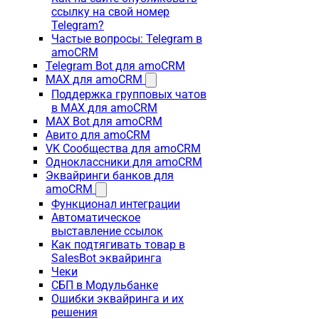
ссылку на свой номер
Telegram?
Частые вопросы: Telegram в
amoCRM
Telegram Bot для amoCRM
MAX для amoCRM
Поддержка групповых чатов
в MAX для amoCRM
MAX Bot для amoCRM
Авито для amoCRM
VK Сообщества для amoCRM
Одноклассники для amoCRM
Эквайринги банков для
amoCRM
Функционал интеграции
Автоматическое
выставление ссылок
Как подтягивать товар в
SalesBot эквайринга
Чеки
СБП в Модульбанке
Ошибки эквайринга и их
решения