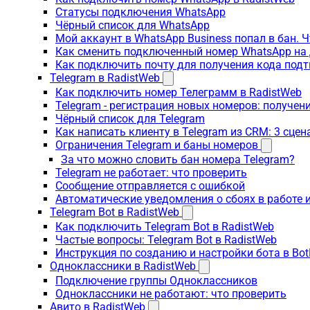
Статусы подключения WhatsApp
Чёрный список для WhatsApp
Мой аккаунт в WhatsApp Business попал в бан. 
Как сменить подключенный номер WhatsApp на 
Как подключить почту для получения кода под
Telegram в RadistWeb
Как подключить номер Телеграмм в RadistWeb
Telegram - регистрация новых номеров: получен
Чёрный список для Telegram
Как написать клиенту в Telegram из CRM: 3 сцен
Ограничения Telegram и баны номеров
За что можно словить бан номера Telegram?
Telegram не работает: что проверить
Сообщение отправляется с ошибкой
Автоматические уведомления о сбоях в работе 
Telegram Bot в RadistWeb
Как подключить Telegram Bot в RadistWeb
Частые вопросы: Telegram Bot в RadistWeb
Инструкция по созданию и настройки бота в Bot
Одноклассники в RadistWeb
Подключение группы Одноклассников
Одноклассники не работают: что проверить
Авито в RadistWeb