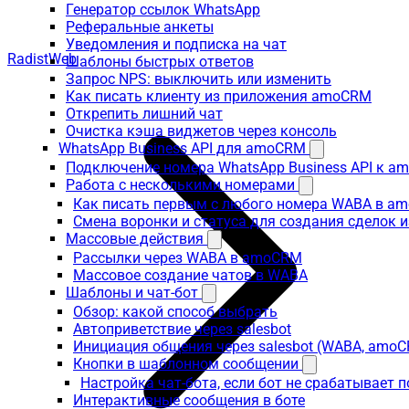
Генератор ссылок WhatsApp
Реферальные анкеты
Уведомления и подписка на чат
RadistWeb
Шаблоны быстрых ответов
Запрос NPS: выключить или изменить
Как писать клиенту из приложения amoCRM
Открепить лишний чат
Очистка кэша виджетов через консоль
WhatsApp Business API для amoCRM
Подключение номера WhatsApp Business API к a
Работа с несколькими номерами
Как писать первым с любого номера WABA в a
Смена воронки и статуса для создания сделок 
Массовые действия
Рассылки через WABA в amoCRM
Массовое создание чатов в WABA
Шаблоны и чат-бот
Обзор: какой способ выбрать
Автоприветствие через salesbot
Инициация общения через salesbot (WABA, amo
Кнопки в шаблонном сообщении
Настройка чат-бота, если бот не срабатывает 
Интерактивные сообщения в боте