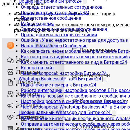
Общие настройки Битрикс24
для этого не нужно:
Очередь ответственных сотрудников
Проверка клиента по базе CRM
«Сменить»
— рядом с тарифом, меняет тариф
Приветственное сообщение
подписки;
Рабочее время
«Изменить»
— рядом с количеством номеров, меняе
Запрос оценки качества обслуживания
размер подписки (число номеров).
Права доступа на открытые линии
Ошибка «У вас недостаточно прав для доступа 
Начало чата через Сообщение
Как написать через мобильное приложение Битр
Как настроить видимость номеров и интеграций
Как сменить ответственного за лид в Битрикс24
Кнопка на сайт
Частые вопросы: настройки Битрикс24
WhatsApp Business API для Битрикс24
Подключение номера к Битрикс24
Работа интеграции, настройка роботов БП и рас
Как писать первым не с шаблонного сообщения 
Настройка робота в смарт-процессах Битрикс24
Частые вопросы: WhatsApp Business API в Битрик
Неофициальный WhatsApp для Битрикс24
Подключение интеграции неофициального WhatsA
Отправка автоматического сообщения через роб
Отправка автоматического сообщения через биз