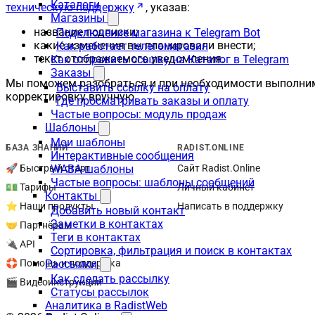
Каталоги
техническую поддержку
, указав:
Магазины
название подписки;
Подключение магазина к Telegram Bot
какие изменения вы планировали внести;
Как работает телегомагазин
текст отображаемого уведомления.
Как отправить ссылку на Каталог в Telegram
Заказы
Мы поможем разобраться и при необходимости выполни
Выставить ссылку на оплату
корректировку вручную.
Где просматривать заказы и оплату
Частые вопросы: модуль продаж
Шаблоны
Мои шаблоны
БАЗА ЗНАНИЙ
RADIST.ONLINE
Интерактивные сообщения
WABA-шаблоны
🚀 Быстрый старт
Сайт Radist.Online
Частые вопросы: шаблоны сообщений
💵 Тарифы
Личный кабинет
Контакты
⭐ Наши продукты
Написать в поддержку
Добавить новый контакт
Заметки в контактах
🤝 Партнёрам
Теги в контактах
🔌 API
Сортировка, фильтрация и поиск в контактах
Рассылки
🛟 Помощь и поддержка
Как сделать рассылку
🎬 Видеоинструкции
Статусы рассылок
Аналитика в RadistWeb