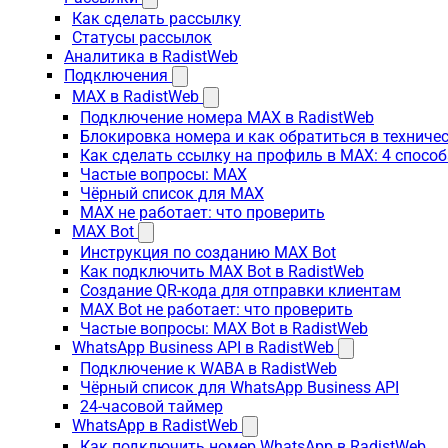
Как сделать рассылку
Статусы рассылок
Аналитика в RadistWeb
Подключения
MAX в RadistWeb
Подключение номера MAX в RadistWeb
Блокировка номера и как обратиться в технич
Как сделать ссылку на профиль в MAX: 4 способ
Частые вопросы: MAX
Чёрный список для MAX
MAX не работает: что проверить
MAX Bot
Инструкция по созданию MAX Bot
Как подключить MAX Bot в RadistWeb
Создание QR-кода для отправки клиентам
MAX Bot не работает: что проверить
Частые вопросы: MAX Bot в RadistWeb
WhatsApp Business API в RadistWeb
Подключение к WABA в RadistWeb
Чёрный список для WhatsApp Business API
24-часовой таймер
WhatsApp в RadistWeb
Как подключить номер WhatsApp в RadistWeb