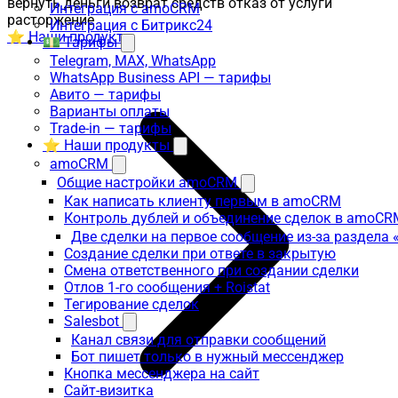
вернуть деньги возврат средств отказ от услуги
Интеграция с amoCRM
расторжение
Интеграция с Битрикс24
⭐ Наши продукты
💵 Тарифы
Telegram, MAX, WhatsApp
WhatsApp Business API — тарифы
Авито — тарифы
Варианты оплаты
Trade-in — тарифы
⭐ Наши продукты
amoCRM
Общие настройки amoCRM
Как написать клиенту первым в amoCRM
Контроль дублей и объединение сделок в amoCR
Две сделки на первое сообщение из-за раздела
Создание сделки при ответе в закрытую
Смена ответственного при создании сделки
Отлов 1-го сообщения + Roistat
Тегирование сделок
Salesbot
Канал связи для отправки сообщений
Бот пишет только в нужный мессенджер
Кнопка мессенджера на сайт
Сайт-визитка