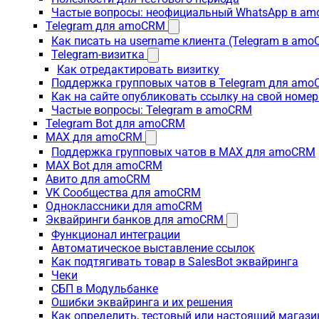
Частые вопросы: неофициальный WhatsApp в a
Telegram для amoCRM
Как писать на username клиента (Telegram в am
Telegram-визитка
Как отредактировать визитку
Поддержка групповых чатов в Telegram для am
Как на сайте опубликовать ссылку на свой номер
Частые вопросы: Telegram в amoCRM
Telegram Bot для amoCRM
MAX для amoCRM
Поддержка групповых чатов в MAX для amoCRM
MAX Bot для amoCRM
Авито для amoCRM
VK Сообщества для amoCRM
Одноклассники для amoCRM
Эквайринги банков для amoCRM
Функционал интеграции
Автоматическое выставление ссылок
Как подтягивать товар в SalesBot эквайринга
Чеки
СБП в Модульбанке
Ошибки эквайринга и их решения
Как определить, тестовый или настоящий магаз