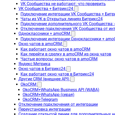
VK Сообщества не работают: что проверить
VK Сообщества + Битрикс24
Подключение интеграции VK Сообщества + Битр
Чаты из VK в Открытых линиях Битрикс24
Подключение дополнительного VK Сообщества: 
Отключение подключения VK Сообщества от инт
Одноклассники + amoCRM
Подключение интеграции Одноклассники + am
Окно чатов в amoCRM
Как работает окно чатов в amoCRM
Как перейти в сделку в amoCRM из окна чатов
Частые вопросы: окно чатов в amoCRM
Яндекс Метрика
Окно чатов в Битрикс24
Как работает окно чатов в Битрикс24
Другие CRM (внешнее API)
OkoCRM
OkoCRM+WhatsApp Business API (WABA)
OkoCRM+WhatsApp (серая)
OkoCRM+Telegram
Отключение подключения от интеграции
Переустановка интеграции
Создание открытой линии для дополнительных 