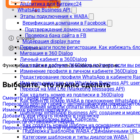
Аналитика для Битрикс24
WhatsApp Business API
Этапы подключения к WABA
Верификация компании в Facebook
Подтверждение домена компании
Проверка бана сайта в FB
Модерация display name
Первые шаги после регистрации. Как избежать бл
Миграция в 360 Dialog
Личный кабинет в 360Dialog
Как зайти в кабинет 360Dialog по почте, если вы 
Функционал также доступен в мобильной версии.
Изменение профиля в личном кабинете 360Dialog
Редактирование профиля WhatsApp в кабинете Ra
Имя пользователя для WhatsApp Business API: use
Выберите, что нужно сделать
Переход на MM Lite (Marketing Messages API)
Как удалить номер из подписки в 360Dialog
Сменить тариф подписки
Как вернуть номер WABA в приложение WhatsApp 
Переход на другой тариф с автоматическим перерасчёто
Изменения модели оплаты WABA от 01.07.2025
Изменить размер подписки
Шаблоны WhatsApp Business API: создание и моде
Добавить или убрать номера в подписке
WABA-шаблоны вида "Карусель"
Перенести оставшийся период
Как создать новый шаблон на основании сущес
Перенос средств с одной подписки на другую
Поддержка шаблонов WABA с динамичными URL
Категории шаблонов и типы диалогов WABA