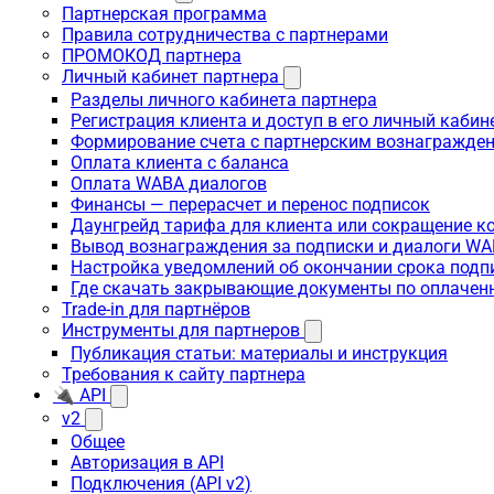
Партнерская программа
Правила сотрудничества с партнерами
ПРОМОКОД партнера
Личный кабинет партнера
Разделы личного кабинета партнера
Регистрация клиента и доступ в его личный кабин
Формирование счета с партнерским вознагражде
Оплата клиента с баланса
Оплата WABA диалогов
Финансы — перерасчет и перенос подписок
Даунгрейд тарифа для клиента или сокращение к
Вывод вознаграждения за подписки и диалоги W
Настройка уведомлений об окончании срока подп
Где скачать закрывающие документы по оплачен
Trade-in для партнёров
Инструменты для партнеров
Публикация статьи: материалы и инструкция
Требования к сайту партнера
🔌 API
v2
Общее
Авторизация в API
Подключения (API v2)