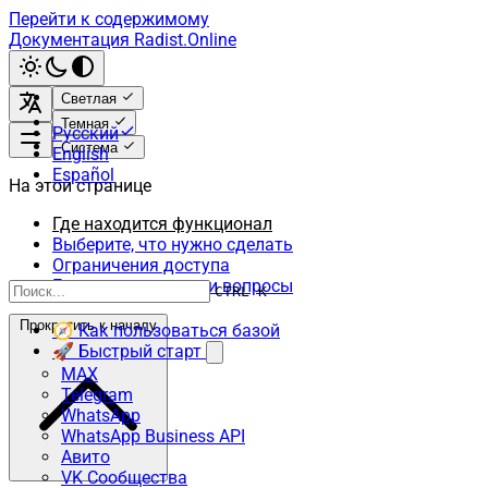
Перейти к содержимому
Документация Radist.Online
Светлая
Темная
Русский
Система
English
Español
На этой странице
Где находится функционал
Выберите, что нужно сделать
Ограничения доступа
Если у вас возникли вопросы
CTRL K
Прокрутить к началу
🧭 Как пользоваться базой
🚀 Быстрый старт
MAX
Telegram
WhatsApp
WhatsApp Business API
Авито
VK Сообщества