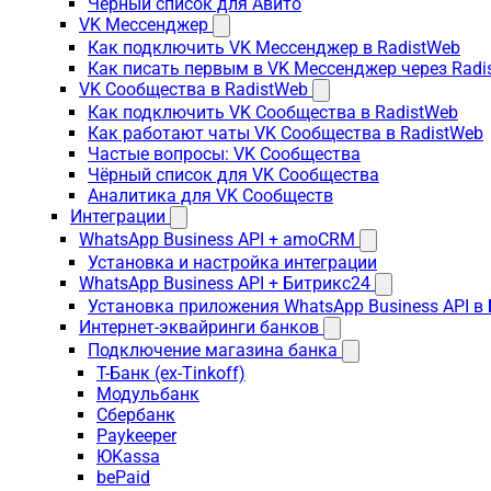
Чёрный список для Авито
VK Мессенджер
Как подключить VK Мессенджер в RadistWeb
Как писать первым в VK Мессенджер через Radi
VK Сообщества в RadistWeb
Как подключить VK Сообщества в RadistWeb
Как работают чаты VK Сообщества в RadistWeb
Частые вопросы: VK Сообщества
Чёрный список для VK Сообщества
Аналитика для VK Сообществ
Интеграции
WhatsApp Business API + amoCRM
Установка и настройка интеграции
WhatsApp Business API + Битрикс24
Установка приложения WhatsApp Business API в
Интернет-эквайринги банков
Подключение магазина банка
Т-Банк (ex-Tinkoff)
Модульбанк
Сбербанк
Paykeeper
ЮKassa
bePaid