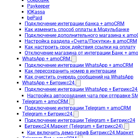
Сбербанк
Paykeeper
ЮKassa
bePaid
Подключение интеграции банка + amoCRM
Как изменить способ оплаты в Модульбанке
Подключение дополнительного магазина к am
Настройка раздела «Счета/Покупки» в amoCRM
Как настроить срок действия ссылки на оплату
Отключение магазина от интеграции Банк + a
WhatsApp + amoCRM
Подключение интеграции WhatsApp + amoCRM
Как пересохранить номер в интеграции
Как очистить очередь сообщений на WhatsApp
WhatsApp + Битрикс24
Подключение интеграции WhatsApp + Битрикс24
Настройка автосоздания чата при отправке SM
Telegram + amoCRM
Подключение интеграции Telegram + amoCRM
Telegram + Битрикс24
Подключение интеграции Telegram + Битрикс24
Битрикс24.Маркет (Telegram + Битрикс24)
Как включить демо-тариф Битрикс24.Маркет