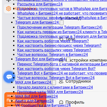
Рассылка для Битрикс24
Поддержка групповых чатов в WhatsApp для Бит
WhatsApp + Битрикс24 не работает: что проверит
Частые вопросы: неофициальный WhatsApp в Би
Telegram для Битрикс24
Подключение интеграции Telegram (Битрикс24)
Как написать первым из Битрикс24 клиенту в Tel
Поддержка групповых чатов в Telegram для Битр
Как настроить роботов через Telegram?
Как настроить бизнес-процесс через Telegram?
Как настроить рассылку через Telegram?
Частые вопросы: Telegram в Битрикс24
Telegram Bot для Битрикс24
Перенос Telegram-бота с нативной интеграции Би
Как настроить роботов через Telegram Bot?
Telegram Bot + Битрикс24 не работает: что прове
Частые вопросы: Telegram Bot в Битрикс24
MAX для Битрикс24
Начало диалога с клиентами в Битрикс24
Групповые чаты MAX для Битрикс24
MAX Bot для Битрикс24
Авито для Битрикс24
VK Сообщества для Битрикс24