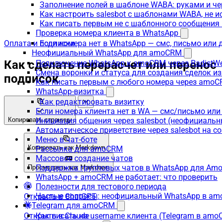
Заполнение полей в шаблоне WABA: руками и че
Как настроить salesbot с шаблонами WABA, не 
Как писать первым не с шаблонного сообщени
Проверка номера клиента в WhatsApp
Оплата и подписки
Если номера нет в WhatsApp — смс, письмо или
Неофициальный WhatsApp для amoCRM
Как сделать перерасчет или перенос
Подключение WhatsApp к amoCRM через RadistW
Смена воронки и статуса для создания сделок и
подписок
Как писать первым с любого номера через amoC
WhatsApp-визитка
Как редактировать визитку
Если номера клиента нет в WA — смс/письмо ил
Копировать страницу
Инициация общения через salesbot (неофициаль
Автоматическое приветствие через salesbot на с
Меню в чат-боте
Копировать как Markdown
Рассылка для amoCRM
Массовое создание чатов
Поддержка групповых чатов в WhatsApp для A
Просмотреть как Markdown
WhatsApp + amoCRM не работает: что проверить
Полезности для тестового периода
Частые вопросы: неофициальный WhatsApp в a
Открыть в ChatGPT
Telegram для amoCRM
Открыть в Claude
Как писать на username клиента (Telegram в am