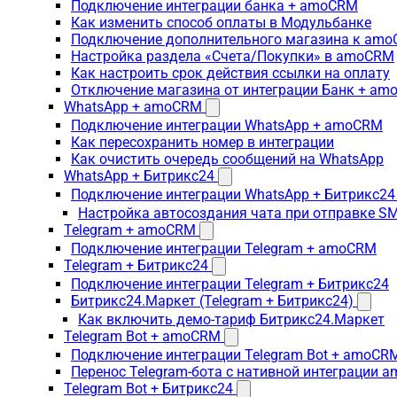
Подключение интеграции банка + amoCRM
Как изменить способ оплаты в Модульбанке
Подключение дополнительного магазина к am
Настройка раздела «Счета/Покупки» в amoCRM
Как настроить срок действия ссылки на оплату
Отключение магазина от интеграции Банк + a
WhatsApp + amoCRM
Подключение интеграции WhatsApp + amoCRM
Как пересохранить номер в интеграции
Как очистить очередь сообщений на WhatsApp
WhatsApp + Битрикс24
Подключение интеграции WhatsApp + Битрикс24
Настройка автосоздания чата при отправке SM
Telegram + amoCRM
Подключение интеграции Telegram + amoCRM
Telegram + Битрикс24
Подключение интеграции Telegram + Битрикс24
Битрикс24.Маркет (Telegram + Битрикс24)
Как включить демо-тариф Битрикс24.Маркет
Telegram Bot + amoCRM
Подключение интеграции Telegram Bot + amoCR
Перенос Telegram-бота с нативной интеграции 
Telegram Bot + Битрикс24