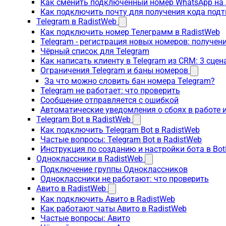
Как сменить подключенный номер WhatsApp на 
Как подключить почту для получения кода под
Telegram в RadistWeb
Как подключить номер Телеграмм в RadistWeb
Telegram - регистрация новых номеров: получен
Чёрный список для Telegram
Как написать клиенту в Telegram из CRM: 3 сцен
Ограничения Telegram и баны номеров
За что можно словить бан номера Telegram?
Telegram не работает: что проверить
Сообщение отправляется с ошибкой
Автоматические уведомления о сбоях в работе 
Telegram Bot в RadistWeb
Как подключить Telegram Bot в RadistWeb
Частые вопросы: Telegram Bot в RadistWeb
Инструкция по созданию и настройки бота в Bot
Одноклассники в RadistWeb
Подключение группы Одноклассников
Одноклассники не работают: что проверить
Авито в RadistWeb
Как подключить Авито в RadistWeb
Как работают чаты Авито в RadistWeb
Частые вопросы: Авито