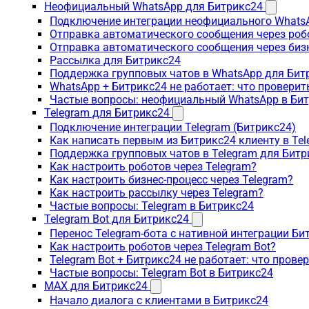
Неофициальный WhatsApp для Битрикс24
Подключение интеграции неофициального WhatsA
Отправка автоматического сообщения через роб
Отправка автоматического сообщения через биз
Рассылка для Битрикс24
Поддержка групповых чатов в WhatsApp для Бит
WhatsApp + Битрикс24 не работает: что проверит
Частые вопросы: неофициальный WhatsApp в Би
Telegram для Битрикс24
Подключение интеграции Telegram (Битрикс24)
Как написать первым из Битрикс24 клиенту в Tel
Поддержка групповых чатов в Telegram для Битр
Как настроить роботов через Telegram?
Как настроить бизнес-процесс через Telegram?
Как настроить рассылку через Telegram?
Частые вопросы: Telegram в Битрикс24
Telegram Bot для Битрикс24
Перенос Telegram-бота с нативной интеграции Би
Как настроить роботов через Telegram Bot?
Telegram Bot + Битрикс24 не работает: что прове
Частые вопросы: Telegram Bot в Битрикс24
MAX для Битрикс24
Начало диалога с клиентами в Битрикс24