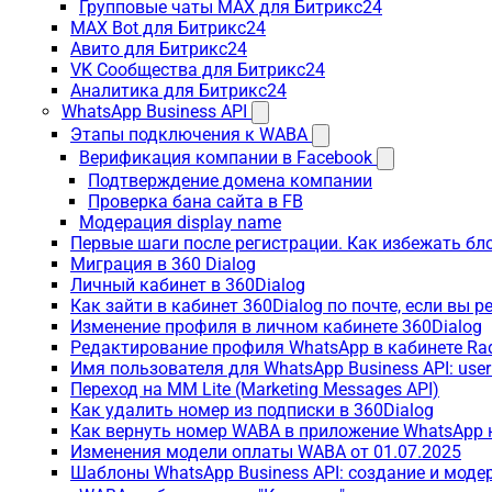
Групповые чаты MAX для Битрикс24
MAX Bot для Битрикс24
Авито для Битрикс24
VK Сообщества для Битрикс24
Аналитика для Битрикс24
WhatsApp Business API
Этапы подключения к WABA
Верификация компании в Facebook
Подтверждение домена компании
Проверка бана сайта в FB
Модерация display name
Первые шаги после регистрации. Как избежать бл
Миграция в 360 Dialog
Личный кабинет в 360Dialog
Как зайти в кабинет 360Dialog по почте, если вы 
Изменение профиля в личном кабинете 360Dialog
Редактирование профиля WhatsApp в кабинете Ra
Имя пользователя для WhatsApp Business API: use
Переход на MM Lite (Marketing Messages API)
Как удалить номер из подписки в 360Dialog
Как вернуть номер WABA в приложение WhatsApp 
Изменения модели оплаты WABA от 01.07.2025
Шаблоны WhatsApp Business API: создание и моде