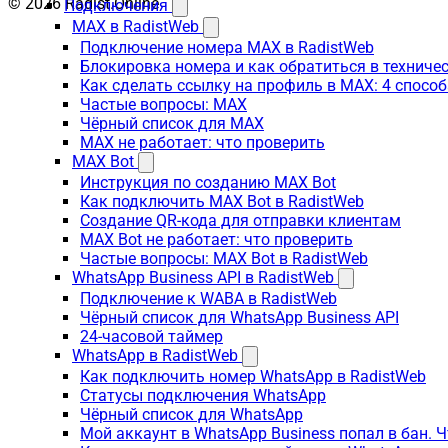
© 2026 Radist.Online
Подключения
MAX в RadistWeb
Подключение номера MAX в RadistWeb
Блокировка номера и как обратиться в технич
Как сделать ссылку на профиль в MAX: 4 способ
Частые вопросы: MAX
Чёрный список для MAX
MAX не работает: что проверить
MAX Bot
Инструкция по созданию MAX Bot
Как подключить MAX Bot в RadistWeb
Создание QR-кода для отправки клиентам
MAX Bot не работает: что проверить
Частые вопросы: MAX Bot в RadistWeb
WhatsApp Business API в RadistWeb
Подключение к WABA в RadistWeb
Чёрный список для WhatsApp Business API
24-часовой таймер
WhatsApp в RadistWeb
Как подключить номер WhatsApp в RadistWeb
Статусы подключения WhatsApp
Чёрный список для WhatsApp
Мой аккаунт в WhatsApp Business попал в бан. 