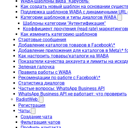
WABA-шаблоны вида "Карусель"
Как создать новый шаблон на основании сущес
Поддержка шаблонов WABA с динамичными URL
Категории шаблонов и типы диалогов WABA
Шаблоны категории "Аутентификация"
Коэффициент прочтения (read rate) маркетинго
Как изменить категорию шаблонов
Стартовые сообщения
Добавление каталогов товаров в Facebook\*
Добавление приложения для каталогов в Meta\* fo
Как настроить товары/каталоги на WABA
Показатели качества аккаунта и лимиты на исхо
Зеленая галочка
Правила работы с WABA
Рекомендации по работе с Facebook\*
Статистика диалогов
Частые вопросы: WhatsApp Business API
WhatsApp Business API не работает: что проверить
RadistWeb
Регистрация
Чаты
Создание чата
Фильтрация чатов
Профиль контакта