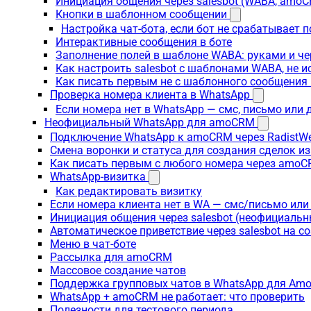
Инициация общения через salesbot (WABA, amo
Кнопки в шаблонном сообщении
Настройка чат-бота, если бот не срабатывает 
Интерактивные сообщения в боте
Заполнение полей в шаблоне WABA: руками и че
Как настроить salesbot с шаблонами WABA, не 
Как писать первым не с шаблонного сообщени
Проверка номера клиента в WhatsApp
Если номера нет в WhatsApp — смс, письмо или
Неофициальный WhatsApp для amoCRM
Подключение WhatsApp к amoCRM через RadistW
Смена воронки и статуса для создания сделок и
Как писать первым с любого номера через amoC
WhatsApp-визитка
Как редактировать визитку
Если номера клиента нет в WA — смс/письмо ил
Инициация общения через salesbot (неофициаль
Автоматическое приветствие через salesbot на с
Меню в чат-боте
Рассылка для amoCRM
Массовое создание чатов
Поддержка групповых чатов в WhatsApp для A
WhatsApp + amoCRM не работает: что проверить
Полезности для тестового периода