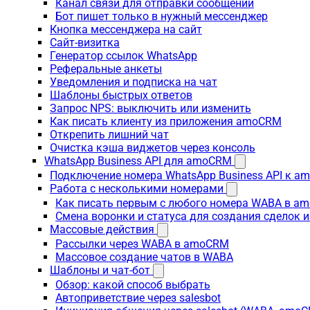
Канал связи для отправки сообщений
Бот пишет только в нужный мессенджер
Кнопка мессенджера на сайт
Сайт-визитка
Генератор ссылок WhatsApp
Реферальные анкеты
Уведомления и подписка на чат
Шаблоны быстрых ответов
Запрос NPS: выключить или изменить
Как писать клиенту из приложения amoCRM
Открепить лишний чат
Очистка кэша виджетов через консоль
WhatsApp Business API для amoCRM
Подключение номера WhatsApp Business API к a
Работа с несколькими номерами
Как писать первым с любого номера WABA в a
Смена воронки и статуса для создания сделок 
Массовые действия
Рассылки через WABA в amoCRM
Массовое создание чатов в WABA
Шаблоны и чат-бот
Обзор: какой способ выбрать
Автоприветствие через salesbot