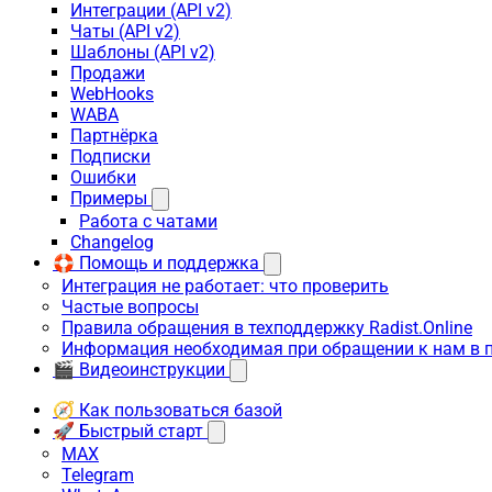
Интеграции (API v2)
Чаты (API v2)
Шаблоны (API v2)
Продажи
WebHooks
WABA
Партнёрка
Подписки
Ошибки
Примеры
Работа с чатами
Changelog
🛟 Помощь и поддержка
Интеграция не работает: что проверить
Частые вопросы
Правила обращения в техподдержку Radist.Online
Информация необходимая при обращении к нам в 
🎬 Видеоинструкции
🧭 Как пользоваться базой
🚀 Быстрый старт
MAX
Telegram