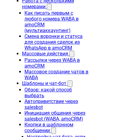
Работа с несколькими
номерами
Как писать первым с
любого номера WABA в
amoCRM
(мультиаккаунтинг)
Смена воронки и статуса
для создания сделок из
WhatsApp в amoCRM
Массовые действия
Рассылки через WABA в
amoCRM
Массовое создание чатов в
WABA
Шаблоны и чат-бот
Обзор: какой способ
выбрать
Автоприветствие через
salesbot
Инициация общения через
salesbot (WABA, amoCRM)
Кнопки в шаблонном
сообщении
Настройка чат-бота, если