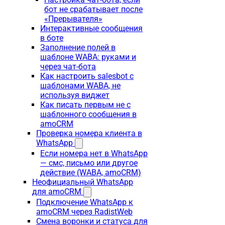
бот не срабатывает после
«Прерывателя»
Интерактивные сообщения
в боте
Заполнение полей в
шаблоне WABA: руками и
через чат-бота
Как настроить salesbot с
шаблонами WABA, не
используя виджет
Как писать первым не с
шаблонного сообщения в
amoCRM
Проверка номера клиента в
WhatsApp
Если номера нет в WhatsApp
— смс, письмо или другое
действие (WABA, amoCRM)
Неофициальный WhatsApp
для amoCRM
Подключение WhatsApp к
amoCRM через RadistWeb
Смена воронки и статуса для