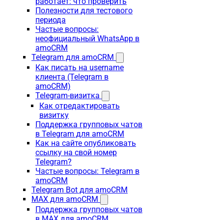
работает: что проверить
Полезности для тестового
периода
Частые вопросы:
неофициальный WhatsApp в
amoCRM
Telegram для amoCRM
Как писать на username
клиента (Telegram в
amoCRM)
Telegram-визитка
Как отредактировать
визитку
Поддержка групповых чатов
в Telegram для amoCRM
Как на сайте опубликовать
ссылку на свой номер
Telegram?
Частые вопросы: Telegram в
amoCRM
Telegram Bot для amoCRM
MAX для amoCRM
Поддержка групповых чатов
в MAX для amoCRM