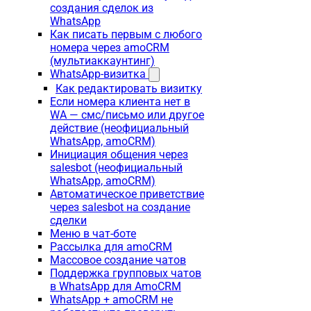
создания сделок из
WhatsApp
Как писать первым с любого
номера через amoCRM
(мультиаккаунтинг)
WhatsApp-визитка
Как редактировать визитку
Если номера клиента нет в
WA — смс/письмо или другое
действие (неофициальный
WhatsApp, amoCRM)
Инициация общения через
salesbot (неофициальный
WhatsApp, amoCRM)
Автоматическое приветствие
через salesbot на создание
сделки
Меню в чат-боте
Рассылка для amoCRM
Массовое создание чатов
Поддержка групповых чатов
в WhatsApp для AmoCRM
WhatsApp + amoCRM не