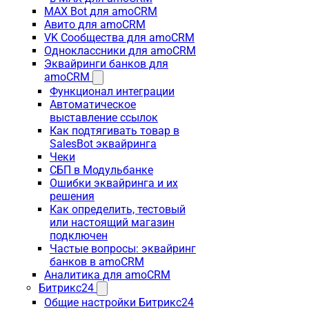
MAX Bot для amoCRM
Авито для amoCRM
VK Сообщества для amoCRM
Одноклассники для amoCRM
Эквайринги банков для
amoCRM
Функционал интеграции
Автоматическое
выставление ссылок
Как подтягивать товар в
SalesBot эквайринга
Чеки
СБП в Модульбанке
Ошибки эквайринга и их
решения
Как определить, тестовый
или настоящий магазин
подключен
Частые вопросы: эквайринг
банков в amoCRM
Аналитика для amoCRM
Битрикс24
Общие настройки Битрикс24