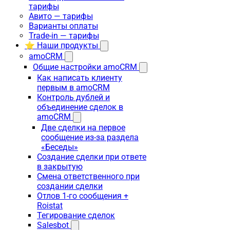
тарифы
Авито — тарифы
Варианты оплаты
Trade-in — тарифы
⭐ Наши продукты
amoCRM
Общие настройки amoCRM
Как написать клиенту
первым в amoCRM
Контроль дублей и
объединение сделок в
amoCRM
Две сделки на первое
сообщение из-за раздела
«Беседы»
Создание сделки при ответе
в закрытую
Смена ответственного при
создании сделки
Отлов 1-го сообщения +
Roistat
Тегирование сделок
Salesbot