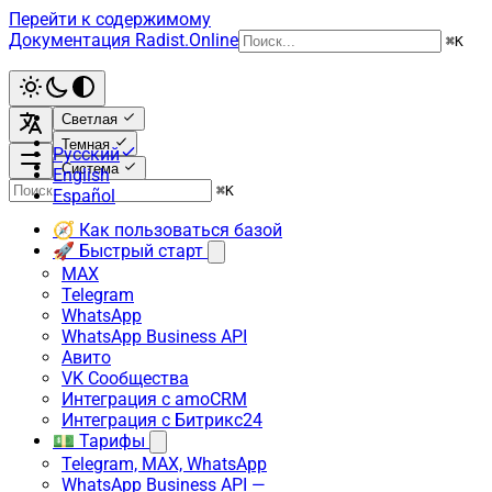
Перейти к содержимому
Документация Radist.Online
⌘
K
Светлая
Темная
Русский
Система
English
⌘
K
Español
🧭 Как пользоваться базой
🚀 Быстрый старт
MAX
Telegram
WhatsApp
WhatsApp Business API
Авито
VK Сообщества
Интеграция с amoCRM
Интеграция с Битрикс24
💵 Тарифы
Telegram, MAX, WhatsApp
WhatsApp Business API —