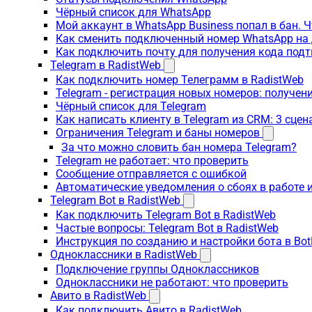
Чёрный список для WhatsApp
Мой аккаунт в WhatsApp Business попал в бан. 
Как сменить подключенный номер WhatsApp на 
Как подключить почту для получения кода под
Telegram в RadistWeb
Как подключить номер Телеграмм в RadistWeb
Telegram - регистрация новых номеров: получен
Чёрный список для Telegram
Как написать клиенту в Telegram из CRM: 3 сцен
Ограничения Telegram и баны номеров
За что можно словить бан номера Telegram?
Telegram не работает: что проверить
Сообщение отправляется с ошибкой
Автоматические уведомления о сбоях в работе 
Telegram Bot в RadistWeb
Как подключить Telegram Bot в RadistWeb
Частые вопросы: Telegram Bot в RadistWeb
Инструкция по созданию и настройки бота в Bot
Одноклассники в RadistWeb
Подключение группы Одноклассников
Одноклассники не работают: что проверить
Авито в RadistWeb
Как подключить Авито в RadistWeb