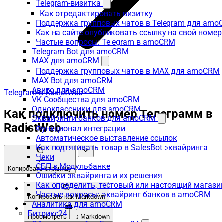
Telegram-визитка
Как отредактировать визитку
Поддержка групповых чатов в Telegram для am
Как на сайте опубликовать ссылку на свой номер
Частые вопросы: Telegram в amoCRM
Telegram Bot для amoCRM
MAX для amoCRM
Поддержка групповых чатов в MAX для amoCRM
MAX Bot для amoCRM
Авито для amoCRM
Telegram в RadistWeb
VK Сообщества для amoCRM
Одноклассники для amoCRM
Как подключить номер Телеграмм в
Эквайринги банков для amoCRM
RadistWeb
Функционал интеграции
Автоматическое выставление ссылок
Как подтягивать товар в SalesBot эквайринга
Чеки
СБП в Модульбанке
Копировать страницу
Ошибки эквайринга и их решения
Как определить, тестовый или настоящий магаз
Частые вопросы: эквайринг банков в amoCRM
Копировать как Markdown
Аналитика для amoCRM
Битрикс24
Просмотреть как Markdown