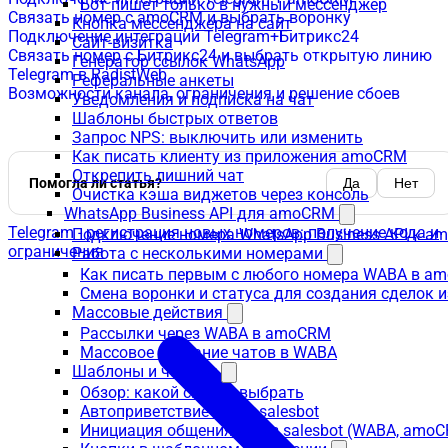
Бот пишет только в нужный мессенджер
Связать номер с amoCRM и выбрать воронку
Кнопка мессенджера на сайт
Подключение интеграции Telegram+Битрикс24
Сайт-визитка
Связать номер с Битрикс24 и выбрать открытую линию
Генератор ссылок WhatsApp
Telegram в RadistWeb
Реферальные анкеты
Возможности канала, ограничения и решение сбоев
Уведомления и подписка на чат
Шаблоны быстрых ответов
Запрос NPS: выключить или изменить
Как писать клиенту из приложения amoCRM
Открепить лишний чат
Помогла ли статья?
Да
Нет
Очистка кэша виджетов через консоль
WhatsApp Business API для amoCRM
Telegram - регистрация новых номеров: получение кода и
Подключение номера WhatsApp Business API к a
ограничения
Работа с несколькими номерами
Как писать первым с любого номера WABA в a
Смена воронки и статуса для создания сделок 
Массовые действия
Рассылки через WABA в amoCRM
Массовое создание чатов в WABA
Шаблоны и чат-бот
Обзор: какой способ выбрать
Автоприветствие через salesbot
Инициация общения через salesbot (WABA, amo