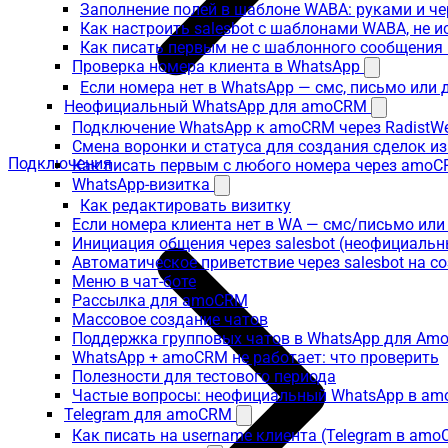
Заполнение полей в шаблоне WABA: руками и че
Как настроить salesbot с шаблонами WABA, не 
Как писать первым не с шаблонного сообщени
Проверка номера клиента в WhatsApp
Если номера нет в WhatsApp — смс, письмо или
Неофициальный WhatsApp для amoCRM
Подключение WhatsApp к amoCRM через RadistW
Смена воронки и статуса для создания сделок и
Подключения
Как писать первым с любого номера через amoC
WhatsApp-визитка
Как редактировать визитку
Если номера клиента нет в WA — смс/письмо ил
Инициация общения через salesbot (неофициаль
Автоматическое приветствие через salesbot на с
Меню в чат-боте
Рассылка для amoCRM
Массовое создание чатов
Поддержка групповых чатов в WhatsApp для A
WhatsApp + amoCRM не работает: что проверить
Полезности для тестового периода
Частые вопросы: неофициальный WhatsApp в a
Telegram для amoCRM
Как писать на username клиента (Telegram в am