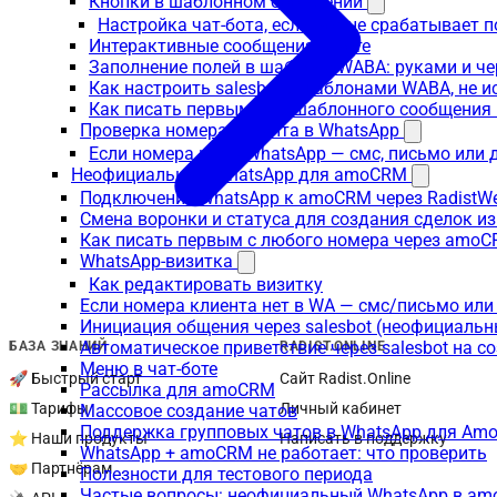
Кнопки в шаблонном сообщении
Настройка чат-бота, если бот не срабатывает 
Интерактивные сообщения в боте
Заполнение полей в шаблоне WABA: руками и че
Как настроить salesbot с шаблонами WABA, не 
Как писать первым не с шаблонного сообщени
Проверка номера клиента в WhatsApp
Если номера нет в WhatsApp — смс, письмо или
Неофициальный WhatsApp для amoCRM
Подключение WhatsApp к amoCRM через RadistW
Смена воронки и статуса для создания сделок и
Как писать первым с любого номера через amoC
WhatsApp-визитка
Как редактировать визитку
Если номера клиента нет в WA — смс/письмо ил
Инициация общения через salesbot (неофициаль
Автоматическое приветствие через salesbot на с
БАЗА ЗНАНИЙ
RADIST.ONLINE
Меню в чат-боте
🚀 Быстрый старт
Сайт Radist.Online
Рассылка для amoCRM
💵 Тарифы
Личный кабинет
Массовое создание чатов
Поддержка групповых чатов в WhatsApp для A
⭐ Наши продукты
Написать в поддержку
WhatsApp + amoCRM не работает: что проверить
🤝 Партнёрам
Полезности для тестового периода
Частые вопросы: неофициальный WhatsApp в a