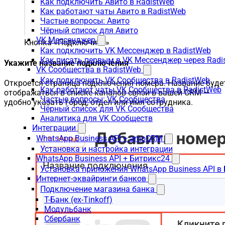
Как подключить Авито в RadistWeb
Как работают чаты Авито в RadistWeb
Частые вопросы: Авито
Чёрный список для Авито
VK Мессенджер
Кнопка «Подключить»
Как подключить VK Мессенджер в RadistWeb
Как писать первым в VK Мессенджер через Radi
Укажите название подключения
VK Сообщества в RadistWeb
Как подключить VK Сообщества в RadistWeb
Откроется страница подключения номера. Название буде
Как работают чаты VK Сообщества в RadistWeb
отображаться в списке каналов связи в вашей CRM —
Частые вопросы: VK Сообщества
удобно указать город, отдел или имя сотрудника.
Чёрный список для VK Сообщества
Аналитика для VK Сообществ
Интеграции
WhatsApp Business API + amoCRM
Установка и настройка интеграции
WhatsApp Business API + Битрикс24
Установка приложения WhatsApp Business API в
Интернет-эквайринги банков
Подключение магазина банка
Т-Банк (ex-Tinkoff)
Модульбанк
Сбербанк