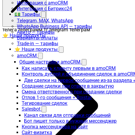
Интеграция с amoCRM
Интеграция с Битрикс24
💵 Тарифы
Telegram, MAX, WhatsApp
WhatsApp Business API — тарифы
телега телеграмм тг telegram телеграм
Авито — тарифы
⭐ Наши продукты
Варианты оплаты
Trade-in — тарифы
⭐ Наши продукты
amoCRM
Общие настройки amoCRM
Как написать клиенту первым в amoCRM
Контроль дублей и объединение сделок в amoCR
Две сделки на первое сообщение из-за раздела
Создание сделки при ответе в закрытую
Смена ответственного при создании сделки
Отлов 1-го сообщения + Roistat
Тегирование сделок
Salesbot
Канал связи для отправки сообщений
Бот пишет только в нужный мессенджер
Кнопка мессенджера на сайт
Сайт-визитка