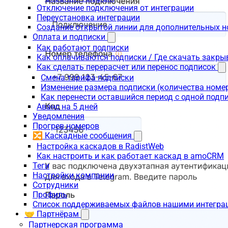
Отключение подключения от интеграции
Переустановка интеграции
Создание открытой линии для дополнительных 
Оплата и подписки
Как работают подписки
Как оплачиваются подписки / Где скачать зак
Как сделать перерасчет или перенос подписок
Смена тарифа подписки
Изменение размера подписки (количества номе
Как перенести оставшийся период с одной подп
Аванс на 5 дней
Уведомления
Прогрев номеров
🔀 Каскадные сообщения
Настройка каскадов в RadistWeb
Как настроить и как работает каскад в amoCRM
Теги
Настройки компании
Сотрудники
Профиль
Список поддерживаемых файлов нашими интегра
🤝 Партнёрам
Партнерская программа