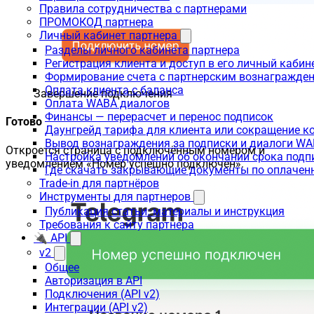
Правила сотрудничества с партнерами
ПРОМОКОД партнера
Личный кабинет партнера
Разделы личного кабинета партнера
Регистрация клиента и доступ в его личный кабин
Формирование счета с партнерским вознагражде
Оплата клиента с баланса
Завершение подключения
Оплата WABA диалогов
Финансы — перерасчет и перенос подписок
Готово
Даунгрейд тарифа для клиента или сокращение к
Вывод вознаграждения за подписки и диалоги W
Откроется страница с подключённым номером и
Настройка уведомлений об окончании срока подп
уведомлением «Номер успешно подключен».
Где скачать закрывающие документы по оплачен
Trade-in для партнёров
Инструменты для партнеров
Публикация статьи: материалы и инструкция
Требования к сайту партнера
🔌 API
v2
Общее
Авторизация в API
Подключения (API v2)
Интеграции (API v2)