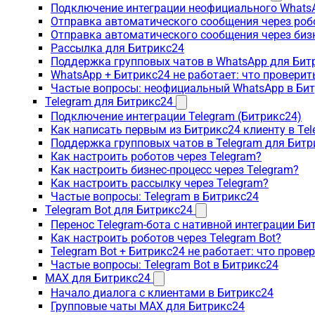
Подключение интеграции неофициального WhatsA
Отправка автоматического сообщения через роб
Отправка автоматического сообщения через биз
Рассылка для Битрикс24
Поддержка групповых чатов в WhatsApp для Бит
WhatsApp + Битрикс24 не работает: что проверит
Частые вопросы: неофициальный WhatsApp в Би
Telegram для Битрикс24
Подключение интеграции Telegram (Битрикс24)
Как написать первым из Битрикс24 клиенту в Tel
Поддержка групповых чатов в Telegram для Битр
Как настроить роботов через Telegram?
Как настроить бизнес-процесс через Telegram?
Как настроить рассылку через Telegram?
Частые вопросы: Telegram в Битрикс24
Telegram Bot для Битрикс24
Перенос Telegram-бота с нативной интеграции Би
Как настроить роботов через Telegram Bot?
Telegram Bot + Битрикс24 не работает: что прове
Частые вопросы: Telegram Bot в Битрикс24
MAX для Битрикс24
Начало диалога с клиентами в Битрикс24
Групповые чаты MAX для Битрикс24