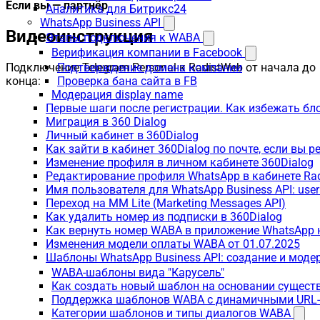
Если вы — партнёр
Аналитика для Битрикс24
WhatsApp Business API
Видеоинструкция
Этапы подключения к WABA
Верификация компании в Facebook
Подключение Telegram Personal к RadistWeb от начала до
Подтверждение домена компании
конца:
Проверка бана сайта в FB
Модерация display name
Первые шаги после регистрации. Как избежать бл
Миграция в 360 Dialog
Личный кабинет в 360Dialog
Как зайти в кабинет 360Dialog по почте, если вы 
Изменение профиля в личном кабинете 360Dialog
Редактирование профиля WhatsApp в кабинете Ra
Имя пользователя для WhatsApp Business API: use
Переход на MM Lite (Marketing Messages API)
Как удалить номер из подписки в 360Dialog
Как вернуть номер WABA в приложение WhatsApp 
Изменения модели оплаты WABA от 01.07.2025
Шаблоны WhatsApp Business API: создание и моде
WABA-шаблоны вида "Карусель"
Как создать новый шаблон на основании сущес
Поддержка шаблонов WABA с динамичными URL
Категории шаблонов и типы диалогов WABA