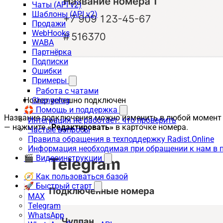
Чаты (API v2)
Шаблоны (API v2)
Продажи
WebHooks
WABA
Партнёрка
Подписки
Ошибки
Примеры
Работа с чатами
Номер успешно подключен
Changelog
🛟 Помощь и поддержка
Название подключения можно изменить в любой момент
Интеграция не работает: что проверить
— нажмите
«Редактировать»
в карточке номера.
Частые вопросы
Правила обращения в техподдержку Radist.Online
Информация необходимая при обращении к нам в 
🎬 Видеоинструкции
🧭 Как пользоваться базой
🚀 Быстрый старт
MAX
Telegram
WhatsApp