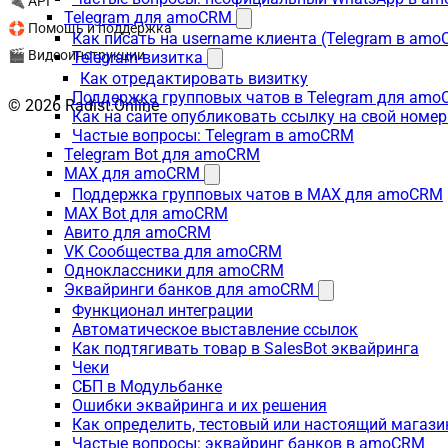
🔌 API
Telegram для amoCRM
🛟 Помощь и поддержка
Как писать на username клиента (Telegram в am
🎬 Видеоинструкции
Telegram-визитка
Как отредактировать визитку
Поддержка групповых чатов в Telegram для am
© 2026 Radist.Online
Как на сайте опубликовать ссылку на свой номер
Частые вопросы: Telegram в amoCRM
Telegram Bot для amoCRM
MAX для amoCRM
Поддержка групповых чатов в MAX для amoCRM
MAX Bot для amoCRM
Авито для amoCRM
VK Сообщества для amoCRM
Одноклассники для amoCRM
Эквайринги банков для amoCRM
Функционал интеграции
Автоматическое выставление ссылок
Как подтягивать товар в SalesBot эквайринга
Чеки
СБП в Модульбанке
Ошибки эквайринга и их решения
Как определить, тестовый или настоящий магаз
Частые вопросы: эквайринг банков в amoCRM