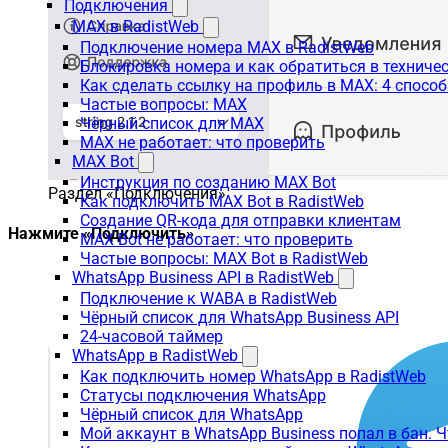
Подключения
MAX в RadistWeb
Подключение номера MAX в RadistWeb
Блокировка номера и как обратиться в технич
Как сделать ссылку на профиль в MAX: 4 способ
Частые вопросы: MAX
Чёрный список для MAX
MAX не работает: что проверить
MAX Bot
Инструкция по созданию MAX Bot
Раздел «Подключения»
Как подключить MAX Bot в RadistWeb
Создание QR-кода для отправки клиентам
Нажмите «Подключить»
MAX Bot не работает: что проверить
Частые вопросы: MAX Bot в RadistWeb
WhatsApp Business API в RadistWeb
Подключение к WABA в RadistWeb
Чёрный список для WhatsApp Business API
24-часовой таймер
WhatsApp в RadistWeb
Как подключить номер WhatsApp в RadistWeb
Статусы подключения WhatsApp
Чёрный список для WhatsApp
Мой аккаунт в WhatsApp Business попал в бан. 