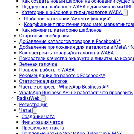
Как создать новый шаблон на основании сущес
Поддержка шаблонов WABA с динамичными URL
Категории шаблонов и типы диалогов WABA
Шаблоны категории "Аутентификация"
Коэффициент прочтения (read rate) маркетинго
Как изменить категорию шаблонов
Стартовые сообщения
Добавление каталогов товаров в Facebook\*
Добавление приложения для каталогов в Meta\* fo
Как настроить товары/каталоги на WABA
Показатели качества аккаунта и лимиты на исхо
Зеленая галочка
Правила работы с WABA
Рекомендации по работе с Facebook\*
Статистика диалогов
Частые вопросы: WhatsApp Business API
WhatsApp Business API не работает: что проверить
RadistWeb
Регистрация
Чаты
Создание чата
Фильтрация чатов
Профиль контакта
Групповые чаты в WhatsApp, Telegram и MAX