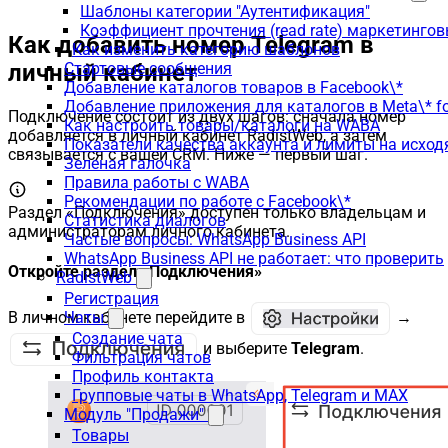
Шаблоны категории "Аутентификация"
Коэффициент прочтения (read rate) маркетинго
Как добавить номер Telegram в
Как изменить категорию шаблонов
личный кабинет
Стартовые сообщения
Добавление каталогов товаров в Facebook\*
Добавление приложения для каталогов в Meta\* fo
Подключение состоит из двух шагов: сначала номер
Как настроить товары/каталоги на WABA
добавляется в личный кабинет RadistWeb, а затем
Показатели качества аккаунта и лимиты на исхо
связывается с вашей CRM. Ниже — первый шаг.
Зеленая галочка
Правила работы с WABA
Рекомендации по работе с Facebook\*
Раздел «Подключения» доступен только владельцам и
Статистика диалогов
администраторам личного кабинета.
Частые вопросы: WhatsApp Business API
WhatsApp Business API не работает: что проверить
Откройте раздел «Подключения»
RadistWeb
Регистрация
В личном кабинете перейдите в
→
Чаты
Создание чата
и выберите
Telegram
.
Фильтрация чатов
Профиль контакта
Групповые чаты в WhatsApp, Telegram и MAX
Модуль "Продажи"
Товары