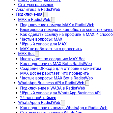
Статусы рассылок
Аналитика в RadistWeb
Подключения
MAX в RadistWeb
Подключение номера MAX в RadistWeb
Блокировка номера и как обратиться в технич
Как сделать ссылку на профиль в MAX: 4 способ
Частые вопросы: MAX
Чёрный список для MAX
MAX не работает: что проверить
MAX Bot
Инструкция по созданию MAX Bot
Как подключить MAX Bot в RadistWeb
Создание QR-кода для отправки клиентам
MAX Bot не работает: что проверить
Частые вопросы: MAX Bot в RadistWeb
WhatsApp Business API в RadistWeb
Подключение к WABA в RadistWeb
Чёрный список для WhatsApp Business API
24-часовой таймер
WhatsApp в RadistWeb
Как подключить номер WhatsApp в RadistWeb
Статусы подключения WhatsApp