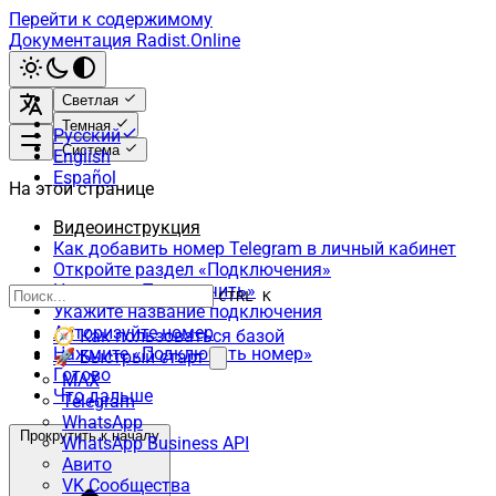
Перейти к содержимому
Документация Radist.Online
Светлая
Темная
Русский
Система
English
Español
На этой странице
Видеоинструкция
Как добавить номер Telegram в личный кабинет
Откройте раздел «Подключения»
Нажмите «Подключить»
CTRL K
Укажите название подключения
Авторизуйте номер
🧭 Как пользоваться базой
Нажмите «Подключить номер»
🚀 Быстрый старт
Готово
MAX
Что дальше
Telegram
WhatsApp
Прокрутить к началу
WhatsApp Business API
Авито
VK Сообщества