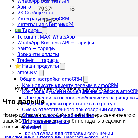
WhatsApp Business API
Авито
VK Сообщества
Интеграция с amoCRM
Интеграция с Битрикс24
💵 Тарифы
Telegram, MAX, WhatsApp
WhatsApp Business API — тарифы
Авито — тарифы
Варианты оплаты
Trade-in — тарифы
⭐ Наши продукты
amoCRM
Общие настройки amoCRM
Как написать клиенту первым в amoCRM
Редактирование названия подключения
Контроль дублей и объединение сделок в amoCR
Две сделки на первое сообщение из-за раздела
Что дальше
Создание сделки при ответе в закрытую
Смена ответственного при создании сделки
Номер добавлен в личный кабинет. Теперь свяжите его с
Отлов 1-го сообщения + Roistat
вашей CRM — переписка начнёт попадать в сделки и
Тегирование сделок
открытые линии.
Salesbot
Канал связи для отправки сообщений
Подключение интеграции Telegram + amoCRM