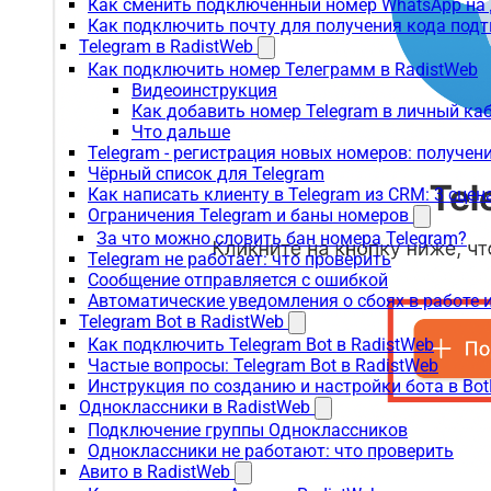
Как сменить подключенный номер WhatsApp на 
Как подключить почту для получения кода под
Telegram в RadistWeb
Как подключить номер Телеграмм в RadistWeb
Видеоинструкция
Как добавить номер Telegram в личный ка
Что дальше
Telegram - регистрация новых номеров: получен
Чёрный список для Telegram
Как написать клиенту в Telegram из CRM: 3 сцен
Ограничения Telegram и баны номеров
За что можно словить бан номера Telegram?
Telegram не работает: что проверить
Сообщение отправляется с ошибкой
Автоматические уведомления о сбоях в работе 
Telegram Bot в RadistWeb
Как подключить Telegram Bot в RadistWeb
Частые вопросы: Telegram Bot в RadistWeb
Инструкция по созданию и настройки бота в Bot
Одноклассники в RadistWeb
Подключение группы Одноклассников
Одноклассники не работают: что проверить
Авито в RadistWeb