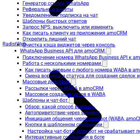
Генератор ссылок WhatsApp
Реферальные анкеты
Уведомления и подписка на чат
Шаблоны быстрых ответов
Запрос NPS: выключить или изменить
Как писать клиенту из приложения amoCRM
Открепить лишний чат
RadistWeb
Очистка кэша виджетов через консоль
WhatsApp Business API для amoCRM
Подключение номера WhatsApp Business API к a
Работа с несколькими номерами
Как писать первым с любого номера WABA в a
Смена воронки и статуса для создания сделок 
Массовые действия
Рассылки через WABA в amoCRM
Массовое создание чатов в WABA
Шаблоны и чат-бот
Обзор: какой способ выбрать
Автоприветствие через salesbot
Инициация общения через salesbot (WABA, amo
Кнопки в шаблонном сообщении
Настройка чат-бота, если бот не срабатывает 
Интерактивные сообщения в боте