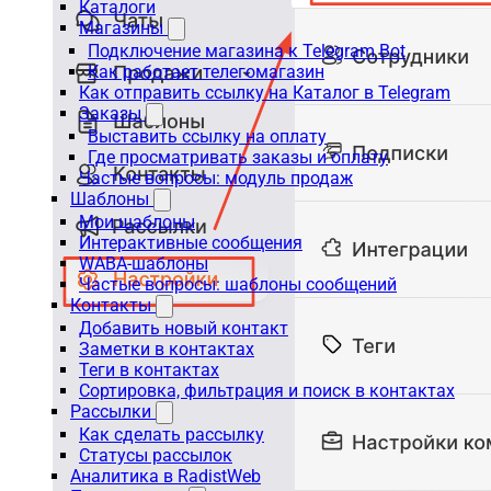
Каталоги
Магазины
Подключение магазина к Telegram Bot
Как работает телегомагазин
Как отправить ссылку на Каталог в Telegram
Заказы
Выставить ссылку на оплату
Где просматривать заказы и оплату
Частые вопросы: модуль продаж
Шаблоны
Мои шаблоны
Интерактивные сообщения
WABA-шаблоны
Частые вопросы: шаблоны сообщений
Контакты
Добавить новый контакт
Заметки в контактах
Теги в контактах
Сортировка, фильтрация и поиск в контактах
Рассылки
Как сделать рассылку
Статусы рассылок
Аналитика в RadistWeb