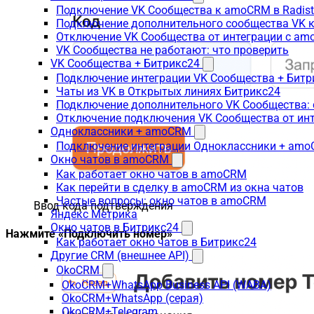
Подключение VK Сообщества к amoCRM в Radis
Подключение дополнительного сообщества VK к
Отключение VK Сообщества от интеграции с am
VK Сообщества не работают: что проверить
VK Сообщества + Битрикс24
Подключение интеграции VK Сообщества + Битр
Чаты из VK в Открытых линиях Битрикс24
Подключение дополнительного VK Сообщества: 
Отключение подключения VK Сообщества от инт
Одноклассники + amoCRM
Подключение интеграции Одноклассники + am
Окно чатов в amoCRM
Как работает окно чатов в amoCRM
Как перейти в сделку в amoCRM из окна чатов
Частые вопросы: окно чатов в amoCRM
Ввод кода подтверждения
Яндекс Метрика
Окно чатов в Битрикс24
Нажмите «Подключить номер»
Как работает окно чатов в Битрикс24
Другие CRM (внешнее API)
OkoCRM
OkoCRM+WhatsApp Business API (WABA)
OkoCRM+WhatsApp (серая)
OkoCRM+Telegram