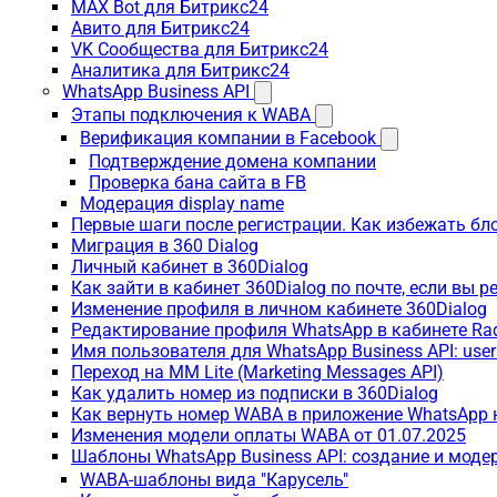
MAX Bot для Битрикс24
Авито для Битрикс24
VK Сообщества для Битрикс24
Аналитика для Битрикс24
WhatsApp Business API
Этапы подключения к WABA
Верификация компании в Facebook
Подтверждение домена компании
Проверка бана сайта в FB
Модерация display name
Первые шаги после регистрации. Как избежать бл
Миграция в 360 Dialog
Личный кабинет в 360Dialog
Как зайти в кабинет 360Dialog по почте, если вы 
Изменение профиля в личном кабинете 360Dialog
Редактирование профиля WhatsApp в кабинете Ra
Имя пользователя для WhatsApp Business API: use
Переход на MM Lite (Marketing Messages API)
Как удалить номер из подписки в 360Dialog
Как вернуть номер WABA в приложение WhatsApp 
Изменения модели оплаты WABA от 01.07.2025
Шаблоны WhatsApp Business API: создание и моде
WABA-шаблоны вида "Карусель"