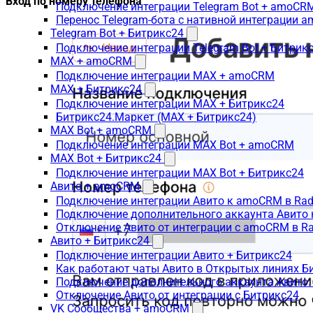
Вход по номеру телефона
Подключение интеграции Telegram Bot + amoCR
Перенос Telegram-бота с нативной интеграции 
Telegram Bot + Битрикс24
Подключение интеграции Telegram Bot + Битрик
MAX + amoCRM
Подключение интеграции MAX + amoCRM
MAX + Битрикс24
Подключение интеграции MAX + Битрикс24
Битрикс24.Маркет (MAX + Битрикс24)
MAX Bot + amoCRM
Подключение интеграции MAX Bot + amoCRM
MAX Bot + Битрикс24
Подключение интеграции MAX Bot + Битрикс24
Авито + amoCRM
Подключение интеграции Авито к amoCRM в Rad
Подключение дополнительного аккаунта Авито 
Отключение Авито от интеграции с amoCRM в R
Авито + Битрикс24
Подключение интеграции Авито + Битрикс24
Как работают чаты Авито в Открытых линиях Б
Подключение дополнительного аккаунта Авито:
Отключение Авито от интеграции с Битрикс24
VK Сообщества + amoCRM