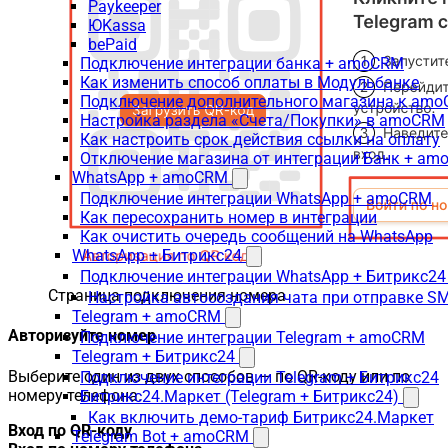
Paykeeper
ЮKassa
bePaid
Подключение интеграции банка + amoCRM
Как изменить способ оплаты в Модульбанке
Подключение дополнительного магазина к am
Настройка раздела «Счета/Покупки» в amoCRM
Как настроить срок действия ссылки на оплату
Отключение магазина от интеграции Банк + a
WhatsApp + amoCRM
Подключение интеграции WhatsApp + amoCRM
Как пересохранить номер в интеграции
Как очистить очередь сообщений на WhatsApp
WhatsApp + Битрикс24
Подключение интеграции WhatsApp + Битрикс24
Страница подключения номера
Настройка автосоздания чата при отправке SM
Telegram + amoCRM
Авторизуйте номер
Подключение интеграции Telegram + amoCRM
Telegram + Битрикс24
Выберите один из двух способов — по QR-коду или по
Подключение интеграции Telegram + Битрикс24
номеру телефона.
Битрикс24.Маркет (Telegram + Битрикс24)
Как включить демо-тариф Битрикс24.Маркет
Вход по QR-коду
Telegram Bot + amoCRM