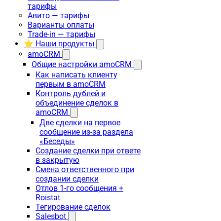
тарифы
Авито — тарифы
Варианты оплаты
Trade-in — тарифы
⭐ Наши продукты
amoCRM
Общие настройки amoCRM
Как написать клиенту
первым в amoCRM
Контроль дублей и
объединение сделок в
amoCRM
Две сделки на первое
сообщение из-за раздела
«Беседы»
Создание сделки при ответе
в закрытую
Смена ответственного при
создании сделки
Отлов 1-го сообщения +
Roistat
Тегирование сделок
Salesbot