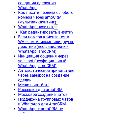
создания сделок из
WhatsApp
Как писать первым с любого
номера через amoCRM
(мультиаккаунтинг)
WhatsApp-визитка
Как редактировать визитку
Если номера клиента нет в
WA — смс/письмо или другое
действие (неофициальный
WhatsApp, amoCRM)
Инициация общения через
salesbot (неофициальный
WhatsApp, amoCRM)
Автоматическое приветствие
через salesbot на создание
сделки
Меню в чат-боте
Рассылка для amoCRM
Массовое создание чатов
Поддержка групповых чатов
в WhatsApp для AmoCRM
WhatsApp + amoCRM не