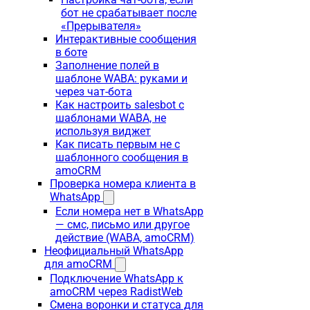
бот не срабатывает после
«Прерывателя»
Интерактивные сообщения
в боте
Заполнение полей в
шаблоне WABA: руками и
через чат-бота
Как настроить salesbot с
шаблонами WABA, не
используя виджет
Как писать первым не с
шаблонного сообщения в
amoCRM
Проверка номера клиента в
WhatsApp
Если номера нет в WhatsApp
— смс, письмо или другое
действие (WABA, amoCRM)
Неофициальный WhatsApp
для amoCRM
Подключение WhatsApp к
amoCRM через RadistWeb
Смена воронки и статуса для