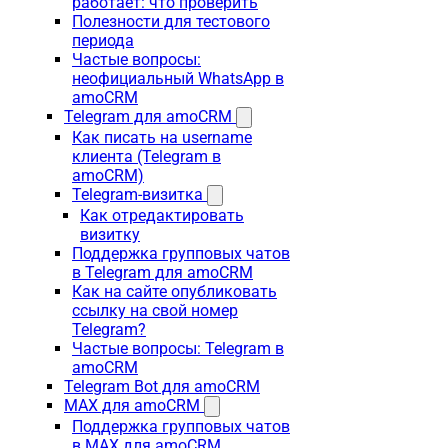
работает: что проверить
Полезности для тестового
периода
Частые вопросы:
неофициальный WhatsApp в
amoCRM
Telegram для amoCRM
Как писать на username
клиента (Telegram в
amoCRM)
Telegram-визитка
Как отредактировать
визитку
Поддержка групповых чатов
в Telegram для amoCRM
Как на сайте опубликовать
ссылку на свой номер
Telegram?
Частые вопросы: Telegram в
amoCRM
Telegram Bot для amoCRM
MAX для amoCRM
Поддержка групповых чатов
в MAX для amoCRM