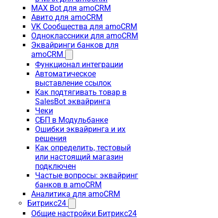
MAX Bot для amoCRM
Авито для amoCRM
VK Сообщества для amoCRM
Одноклассники для amoCRM
Эквайринги банков для
amoCRM
Функционал интеграции
Автоматическое
выставление ссылок
Как подтягивать товар в
SalesBot эквайринга
Чеки
СБП в Модульбанке
Ошибки эквайринга и их
решения
Как определить, тестовый
или настоящий магазин
подключен
Частые вопросы: эквайринг
банков в amoCRM
Аналитика для amoCRM
Битрикс24
Общие настройки Битрикс24