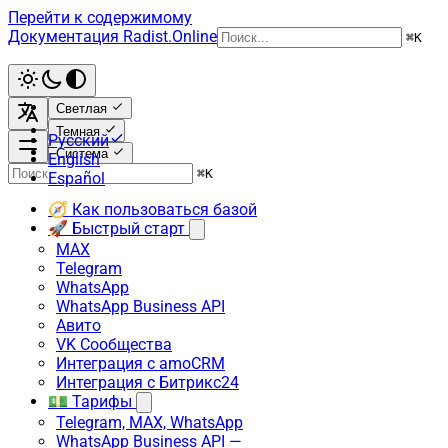
Перейти к содержимому
Документация Radist.Online
⌘
K
Светлая
Темная
Русский
Система
English
⌘
K
Español
🧭 Как пользоваться базой
🚀 Быстрый старт
MAX
Telegram
WhatsApp
WhatsApp Business API
Авито
VK Сообщества
Интеграция с amoCRM
Интеграция с Битрикс24
💵 Тарифы
Telegram, MAX, WhatsApp
WhatsApp Business API —