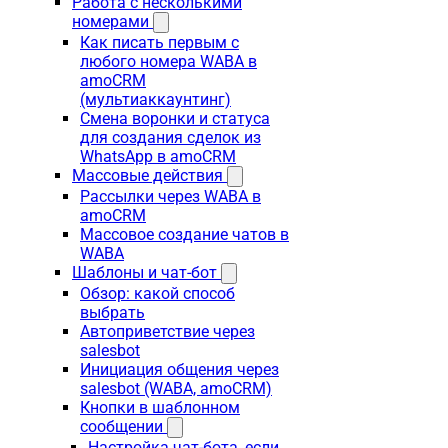
Работа с несколькими
номерами
Как писать первым с
любого номера WABA в
amoCRM
(мультиаккаунтинг)
Смена воронки и статуса
для создания сделок из
WhatsApp в amoCRM
Массовые действия
Рассылки через WABA в
amoCRM
Массовое создание чатов в
WABA
Шаблоны и чат-бот
Обзор: какой способ
выбрать
Автоприветствие через
salesbot
Инициация общения через
salesbot (WABA, amoCRM)
Кнопки в шаблонном
сообщении
Настройка чат-бота, если