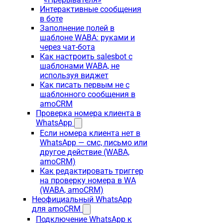
Интерактивные сообщения
в боте
Заполнение полей в
шаблоне WABA: руками и
через чат-бота
Как настроить salesbot с
шаблонами WABA, не
используя виджет
Как писать первым не с
шаблонного сообщения в
amoCRM
Проверка номера клиента в
WhatsApp
Если номера клиента нет в
WhatsApp — смс, письмо или
другое действие (WABA,
amoCRM)
Как редактировать триггер
на проверку номера в WA
(WABA, amoCRM)
Неофициальный WhatsApp
для amoCRM
Подключение WhatsApp к