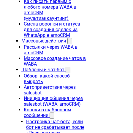
Как писать первым с
любого номера WABA в
amoCRM
(мультиаккаунтинг)
Смена воронки и статуса
для создания сделок из
WhatsApp в amoCRM
Массовые действия
Рассылки через WABA в
amoCRM
Массовое создание чатов в
WABA
Шаблоны и чат-бот
Обзор: какой способ
выбрать
Автоприветствие через
salesbot
Инициация общения через
salesbot (WABA, amoCRM)
Кнопки в шаблонном
сообщении
Настройка чат-бота, если
бот не срабатывает после
«Прерывателя»