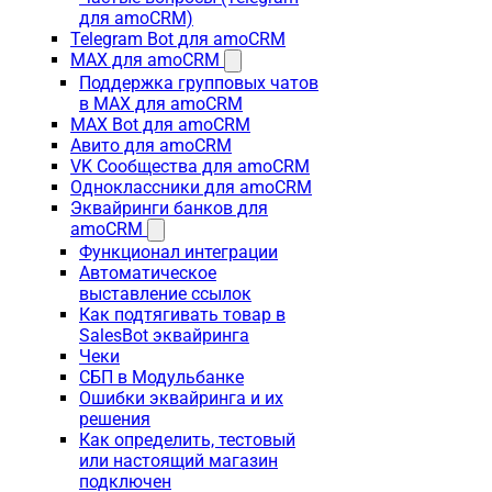
для amoCRM)
Telegram Bot для amoCRM
MAX для amoCRM
Поддержка групповых чатов
в MAX для amoCRM
MAX Bot для amoCRM
Авито для amoCRM
VK Сообщества для amoCRM
Одноклассники для amoCRM
Эквайринги банков для
amoCRM
Функционал интеграции
Автоматическое
выставление ссылок
Как подтягивать товар в
SalesBot эквайринга
Чеки
СБП в Модульбанке
Ошибки эквайринга и их
решения
Как определить, тестовый
или настоящий магазин
подключен