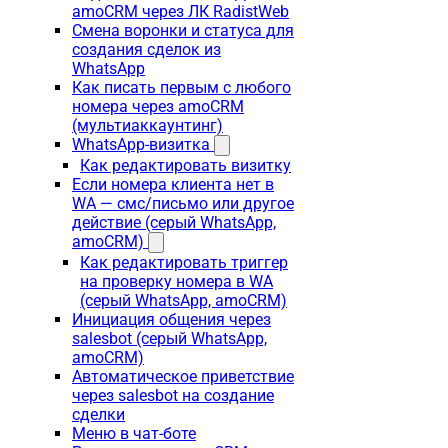
amoCRM через ЛК RadistWeb
Смена воронки и статуса для
создания сделок из
WhatsApp
Как писать первым с любого
номера через amoCRM
(мультиаккаунтинг)
WhatsApp-визитка
Как редактировать визитку
Если номера клиента нет в
WA — смс/письмо или другое
действие (серый WhatsApp,
amoCRM)
Как редактировать триггер
на проверку номера в WA
(серый WhatsApp, amoCRM)
Инициация общения через
salesbot (серый WhatsApp,
amoCRM)
Автоматическое приветствие
через salesbot на создание
сделки
Меню в чат-боте