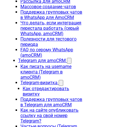
Рассылка для amoCRM
Массовое создание чатов
Поддержка групповых чатов
в WhatsApp для AmoCRM
Что делать, если интеграция
перестала работать (серый
WhatsApp, amoCRM)
Полезности для тестового
периода
FAQ по серому WhatsApp
(amoCRM)
Telegram для amoCRM
Как писать на username
клиента (Telegram в
amoCRM)
Telegram-визитка
Как отредактировать
визитку
Поддержка групповых чатов
в Telegram для amoCRM
Как на сайте опубликовать
ссылку на свой номер
Telegram?
Частые вопросы (Telegram