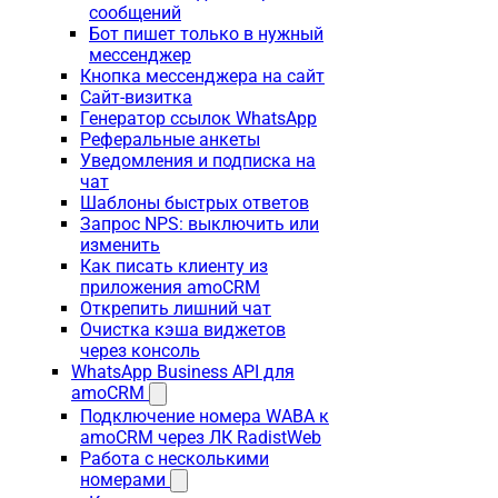
сообщений
Бот пишет только в нужный
мессенджер
Кнопка мессенджера на сайт
Сайт-визитка
Генератор ссылок WhatsApp
Реферальные анкеты
Уведомления и подписка на
чат
Шаблоны быстрых ответов
Запрос NPS: выключить или
изменить
Как писать клиенту из
приложения amoCRM
Открепить лишний чат
Очистка кэша виджетов
через консоль
WhatsApp Business API для
amoCRM
Подключение номера WABA к
amoCRM через ЛК RadistWeb
Работа с несколькими
номерами