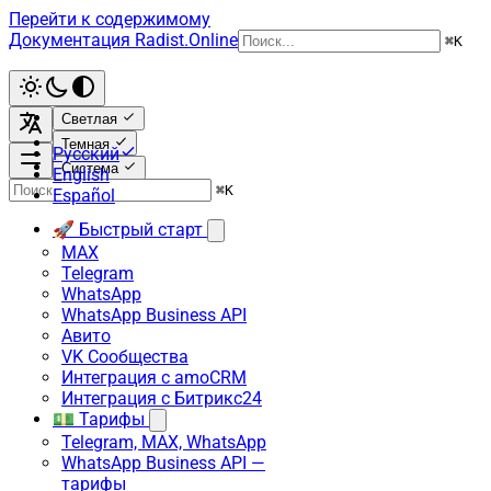
Перейти к содержимому
Документация Radist.Online
⌘
K
Светлая
Темная
Русский
Система
English
⌘
K
Español
🚀 Быстрый старт
MAX
Telegram
WhatsApp
WhatsApp Business API
Авито
VK Сообщества
Интеграция с amoCRM
Интеграция с Битрикс24
💵 Тарифы
Telegram, MAX, WhatsApp
WhatsApp Business API —
тарифы