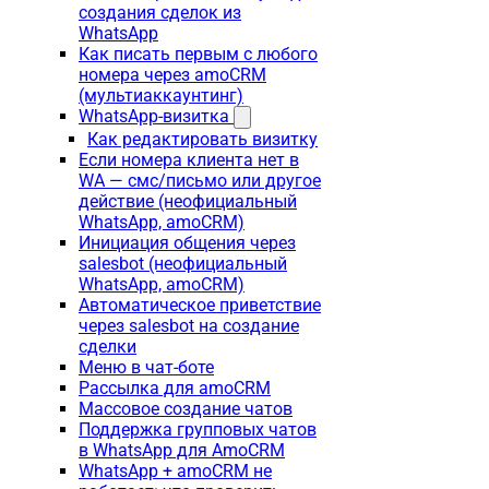
создания сделок из
WhatsApp
Как писать первым с любого
номера через amoCRM
(мультиаккаунтинг)
WhatsApp-визитка
Как редактировать визитку
Если номера клиента нет в
WA — смс/письмо или другое
действие (неофициальный
WhatsApp, amoCRM)
Инициация общения через
salesbot (неофициальный
WhatsApp, amoCRM)
Автоматическое приветствие
через salesbot на создание
сделки
Меню в чат-боте
Рассылка для amoCRM
Массовое создание чатов
Поддержка групповых чатов
в WhatsApp для AmoCRM
WhatsApp + amoCRM не