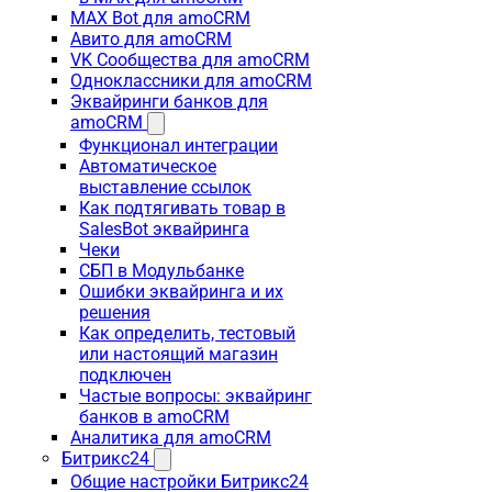
MAX Bot для amoCRM
Авито для amoCRM
VK Сообщества для amoCRM
Одноклассники для amoCRM
Эквайринги банков для
amoCRM
Функционал интеграции
Автоматическое
выставление ссылок
Как подтягивать товар в
SalesBot эквайринга
Чеки
СБП в Модульбанке
Ошибки эквайринга и их
решения
Как определить, тестовый
или настоящий магазин
подключен
Частые вопросы: эквайринг
банков в amoCRM
Аналитика для amoCRM
Битрикс24
Общие настройки Битрикс24