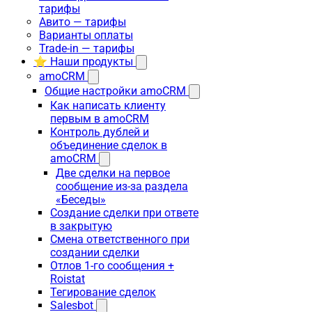
тарифы
Авито — тарифы
Варианты оплаты
Trade-in — тарифы
⭐ Наши продукты
amoCRM
Общие настройки amoCRM
Как написать клиенту
первым в amoCRM
Контроль дублей и
объединение сделок в
amoCRM
Две сделки на первое
сообщение из-за раздела
«Беседы»
Создание сделки при ответе
в закрытую
Смена ответственного при
создании сделки
Отлов 1-го сообщения +
Roistat
Тегирование сделок
Salesbot