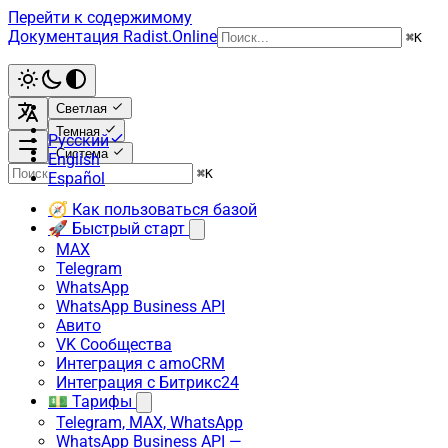
Перейти к содержимому
Документация Radist.Online
⌘
K
Светлая
Темная
Русский
Система
English
⌘
K
Español
🧭 Как пользоваться базой
🚀 Быстрый старт
MAX
Telegram
WhatsApp
WhatsApp Business API
Авито
VK Сообщества
Интеграция с amoCRM
Интеграция с Битрикс24
💵 Тарифы
Telegram, MAX, WhatsApp
WhatsApp Business API —