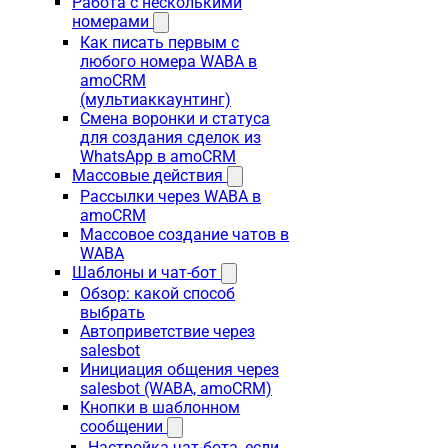
Работа с несколькими
номерами
Как писать первым с
любого номера WABA в
amoCRM
(мультиаккаунтинг)
Смена воронки и статуса
для создания сделок из
WhatsApp в amoCRM
Массовые действия
Рассылки через WABA в
amoCRM
Массовое создание чатов в
WABA
Шаблоны и чат-бот
Обзор: какой способ
выбрать
Автоприветствие через
salesbot
Инициация общения через
salesbot (WABA, amoCRM)
Кнопки в шаблонном
сообщении
Настройка чат-бота, если