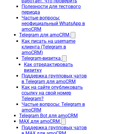
работает: что проверить
Полезности для тестового
периода
Частые вопросы:
неофициальный WhatsApp в
amoCRM
Telegram для amoCRM
Как писать на username
клиента (Telegram в
amoCRM)
Telegram-визитка
Как отредактировать
визитку
Поддержка групповых чатов
в Telegram для amoCRM
Как на сайте опубликовать
ссылку на свой номер
Telegram?
Частые вопросы: Telegram в
amoCRM
Telegram Bot для amoCRM
MAX для amoCRM
Поддержка групповых чатов
в MAX для amoCRM