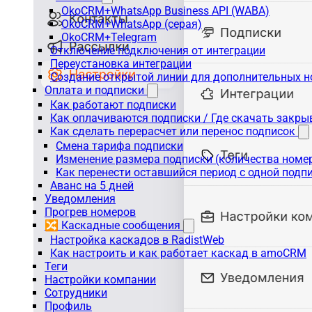
OkoCRM+WhatsApp Business API (WABA)
OkoCRM+WhatsApp (серая)
OkoCRM+Telegram
Отключение подключения от интеграции
Переустановка интеграции
Создание открытой линии для дополнительных 
Оплата и подписки
Как работают подписки
Как оплачиваются подписки / Где скачать зак
Как сделать перерасчет или перенос подписок
Смена тарифа подписки
Изменение размера подписки (количества номе
Как перенести оставшийся период с одной подп
Аванс на 5 дней
Уведомления
Прогрев номеров
🔀 Каскадные сообщения
Настройка каскадов в RadistWeb
Как настроить и как работает каскад в amoCRM
Теги
Настройки компании
Сотрудники
Профиль