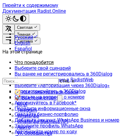
Перейти к содержимому
Документация Radist.Online
Светлая
Темная
Русский
Система
English
Español
На этой странице
Что понадобится
Выберите свой сценарий
Вы ранее не регистрировались в 360Dialog
Начните подключение в RadistWeb
CTRL K
Выберите «Авторизация через 360Dialog»
Зарегистрируйтесь в 360Dialog
🧭 Как пользоваться базой
Ответьте на вопросы о номере
🚀 Быстрый старт
Авторизуйтесь в Facebook*
MAX
Пройдите информационные окна
Telegram
Создайте бизнес-портфолио
WhatsApp
Добавьте аккаунт WhatsApp Business и номер
WhatsApp Business API
Заполните профиль WhatsApp
Авито
Авторизуйте номер по коду
VK Сообщества