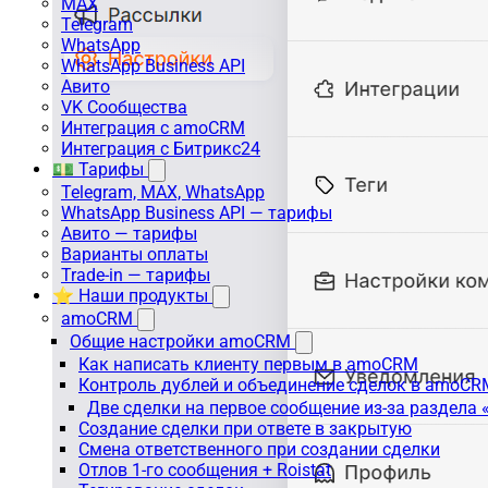
MAX
Telegram
WhatsApp
WhatsApp Business API
Авито
VK Сообщества
Интеграция с amoCRM
Интеграция с Битрикс24
💵 Тарифы
Telegram, MAX, WhatsApp
WhatsApp Business API — тарифы
Авито — тарифы
Варианты оплаты
Trade-in — тарифы
⭐ Наши продукты
amoCRM
Общие настройки amoCRM
Как написать клиенту первым в amoCRM
Контроль дублей и объединение сделок в amoCR
Две сделки на первое сообщение из-за раздела
Создание сделки при ответе в закрытую
Смена ответственного при создании сделки
Отлов 1-го сообщения + Roistat