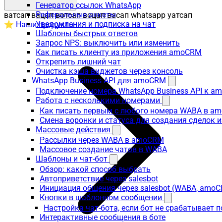
Генератор ссылок WhatsApp
Реферальные анкеты
ватсап вацап вотсап воцап васап whatsapp уатсап
Уведомления и подписка на чат
⭐ Наши продукты
Шаблоны быстрых ответов
Запрос NPS: выключить или изменить
Как писать клиенту из приложения amoCRM
Открепить лишний чат
Очистка кэша виджетов через консоль
WhatsApp Business API для amoCRM
Подключение номера WhatsApp Business API к a
Работа с несколькими номерами
Как писать первым с любого номера WABA в a
Смена воронки и статуса для создания сделок 
Массовые действия
Рассылки через WABA в amoCRM
Массовое создание чатов в WABA
Шаблоны и чат-бот
Обзор: какой способ выбрать
Автоприветствие через salesbot
Инициация общения через salesbot (WABA, amo
Кнопки в шаблонном сообщении
Настройка чат-бота, если бот не срабатывает 
Интерактивные сообщения в боте