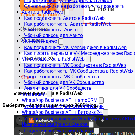
Подключение группы Одноклассников
Одноклассники не работают: что проверить
Авито в RadistWeb
Как подключить Авито в RadistWeb
Как работают чаты Авито в RadistWeb
Частые вопросы: Авито
Чёрный список для Авито
VK Мессенджер
Как подключить VK Мессенджер в RadistWeb
Как писать первым в VK Мессенджер через Radi
VK Сообщества в RadistWeb
Как подключить VK Сообщества в RadistWeb
Как работают чаты VK Сообщества в RadistWeb
Частые вопросы: VK Сообщества
Чёрный список для VK Сообщества
Аналитика для VK Сообществ
Изменение языка в RadistWeb
Интеграции
WhatsApp Business API + amoCRM
Выберите «Авторизация через 360Dialog»
Установка и настройка интеграции
WhatsApp Business API + Битрикс24
Установка приложения WhatsApp Business API в
Интернет-эквайринги банков
Подключение магазина банка