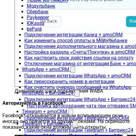
Т-Банк (ex-Tinkoff)
Модульбанк
Сбербанк
Paykeeper
ЮKassa
bePaid
Подключение интеграции банка + amoCRM
Как изменить способ оплаты в Модульбанке
Подключение дополнительного магазина к am
Настройка раздела «Счета/Покупки» в amoCRM
Как настроить срок действия ссылки на оплату
Отключение магазина от интеграции Банк + a
WhatsApp + amoCRM
Подключение интеграции WhatsApp + amoCRM
Как пересохранить номер в интеграции
Как очистить очередь сообщений на WhatsApp
Дальнейшие шаги подключения WABA
WhatsApp + Битрикс24
Подключение интеграции WhatsApp + Битрикс24
Авторизуйтесь в Facebook*
Настройка автосоздания чата при отправке SM
Telegram + amoCRM
Facebook* открывается в новом всплывающем окне —
Подключение интеграции Telegram + amoCRM
иногда оно прячется за другими окнами. На скриншоте
Telegram + Битрикс24
показано, какие окна должны быть открыты.
Подключение интеграции Telegram + Битрикс24
Битрикс24.Маркет (Telegram + Битрикс24)