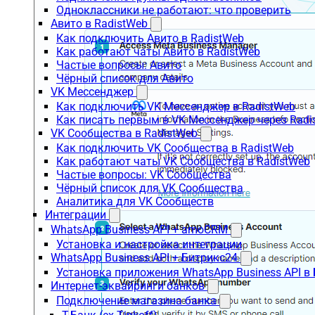
Одноклассники не работают: что проверить
Авито в RadistWeb
Как подключить Авито в RadistWeb
Как работают чаты Авито в RadistWeb
Частые вопросы: Авито
Чёрный список для Авито
VK Мессенджер
Как подключить VK Мессенджер в RadistWeb
Как писать первым в VK Мессенджер через Radi
VK Сообщества в RadistWeb
Как подключить VK Сообщества в RadistWeb
Как работают чаты VK Сообщества в RadistWeb
Частые вопросы: VK Сообщества
Чёрный список для VK Сообщества
Аналитика для VK Сообществ
Интеграции
WhatsApp Business API + amoCRM
Установка и настройка интеграции
WhatsApp Business API + Битрикс24
Установка приложения WhatsApp Business API в
Интернет-эквайринги банков
Подключение магазина банка