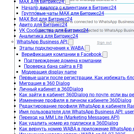
MAX для Битрикс24
Начало диалога с клиентами в Битрикс24
Групповые чаты MAX для Битрикс24
MAX Bot для Битрикс24
Авито для Битрикс24
VK Сообщества для Битрикс24
Аналитика для Битрикс24
WhatsApp Business API
Этапы подключения к WABA
Верификация компании в Facebook
Подтверждение домена компании
Проверка бана сайта в FB
Модерация display name
Первые шаги после регистрации. Как избежать бл
Миграция в 360 Dialog
Личный кабинет в 360Dialog
Как зайти в кабинет 360Dialog по почте, если вы 
Изменение профиля в личном кабинете 360Dialog
Редактирование профиля WhatsApp в кабинете Ra
Имя пользователя для WhatsApp Business API: use
Переход на MM Lite (Marketing Messages API)
Как удалить номер из подписки в 360Dialog
Как вернуть номер WABA в приложение WhatsApp 