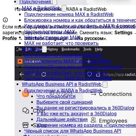
Подключения
MAX в RadistWeb
Начало подключения WABA в RadistWeb
Подключение номера MAX в RadistWeb
Блокировка номера и как обратиться в технич
Как сделать ссылку на профиль в MAX: 4 способ
Если язык браузера английский или испанский, RadistWeb
Частые вопросы: MAX
зарегистрируется на этом языке. Сменить язык:
Settings
Чёрный список для MAX
Profile → Interface Language → «На русском»
.
MAX не работает: что проверить
MAX Bot
Инструкция по созданию MAX Bot
Как подключить MAX Bot в RadistWeb
Создание QR-кода для отправки клиентам
MAX Bot не работает: что проверить
Частые вопросы: MAX Bot в RadistWeb
WhatsApp Business API в RadistWeb
Подключение к WABA в RadistWeb
Что понадобится
Выберите свой сценарий
Вы ранее не регистрировались в 360Dialog
У вас уже есть аккаунт в 360Dialog
Дальнейшие действия
Удаление номера из раздела «Подключени
Чёрный список для WhatsApp Business API