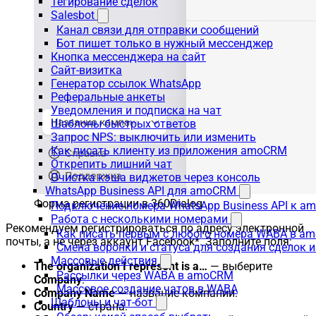
Тегирование сделок
Salesbot
Канал связи для отправки сообщений
Бот пишет только в нужный мессенджер
Кнопка мессенджера на сайт
Сайт-визитка
Генератор ссылок WhatsApp
Реферальные анкеты
Уведомления и подписка на чат
Шаблоны быстрых ответов
Запрос NPS: выключить или изменить
Как писать клиенту из приложения amoCRM
Открепить лишний чат
Очистка кэша виджетов через консоль
WhatsApp Business API для amoCRM
Форма регистрации в 360Dialog
Подключение номера WhatsApp Business API к a
Работа с несколькими номерами
Рекомендуем регистрироваться по адресу электронной
Как писать первым с любого номера WABA в a
почты, а не через аккаунт Facebook*. Заполните поля:
Смена воронки и статуса для создания сделок 
Массовые действия
The organization I represent is a…
— выберите
Рассылки через WABA в amoCRM
Company
.
Массовое создание чатов в WABA
Company Name
— название компании.
Шаблоны и чат-бот
Country
— страна.