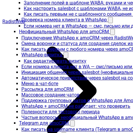
Заполнение полей в шаблоне WABA: руками и че
Как настроить salesbot с шаблонами WABA, не 
Как писать первым не с шаблонного сообщени
Проверка номера клиента в WhatsApp
RadistWeb
Если номера нет в WhatsApp — смс, письмо или
Неофициальный WhatsApp для amoCRM
Подключение WhatsApp к amoCRM через RadistW
Смена воронки и статуса для создания сделок и
Как писать первым с любого номера через amoC
WhatsApp-визитка
Как редактировать визитку
Если номера клиента нет в WA — смс/письмо ил
Инициация общения через salesbot (неофициаль
Автоматическое приветствие через salesbot на с
Меню в чат-боте
Рассылка для amoCRM
Массовое создание чатов
Поддержка групповых чатов в WhatsApp для A
WhatsApp + amoCRM не работает: что проверить
Полезности для тестового периода
Частые вопросы: неофициальный WhatsApp в a
Telegram для amoCRM
Как писать на username клиента (Telegram в am