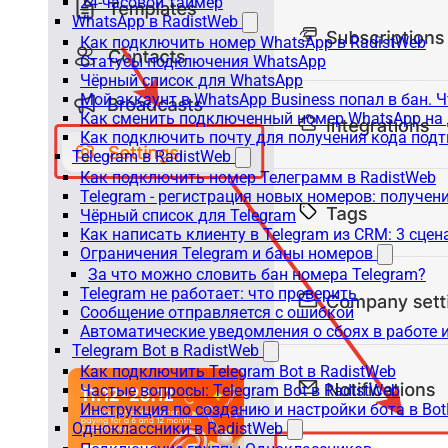
24-часовой таймер
WhatsApp в RadistWeb
Как подключить номер WhatsApp в RadistWeb
Статусы подключения WhatsApp
Чёрный список для WhatsApp
Мой аккаунт в WhatsApp Business попал в бан. 
Как сменить подключенный номер WhatsApp на 
Как подключить почту для получения кода под
Telegram в RadistWeb
Как подключить номер Телеграмм в RadistWeb
Telegram - регистрация новых номеров: получен
Чёрный список для Telegram
Как написать клиенту в Telegram из CRM: 3 сцен
Ограничения Telegram и баны номеров
За что можно словить бан номера Telegram?
Telegram не работает: что проверить
Сообщение отправляется с ошибкой
Автоматические уведомления о сбоях в работе 
Telegram Bot в RadistWeb
Как подключить Telegram Bot в RadistWeb
Частые вопросы: Telegram Bot в RadistWeb
Инструкция по созданию и настройки бота в Bot
Одноклассники в RadistWeb