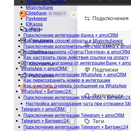
Т-Банк (ex-Tinkoff)
Модульбанк
Сбербанк
Paykeeper
ЮKassa
bePaid
Подключение интеграции банка + amoCRM
Как изменить способ оплаты в Модульбанке
Подключение дополнительного магазина к am
Настройка раздела «Счета/Покупки» в amoCRM
Как настроить срок действия ссылки на оплату
Отключение магазина от интеграции Банк + a
WhatsApp + amoCRM
Подключение интеграции WhatsApp + amoCRM
Как пересохранить номер в интеграции
Как очистить очередь сообщений на WhatsApp
WhatsApp + Битрикс24
Подключение интеграции WhatsApp + Битрикс24
Настройка автосоздания чата при отправке SM
Telegram + amoCRM
Подключение интеграции Telegram + amoCRM
Telegram + Битрикс24
Подключение интеграции Telegram + Битрикс24