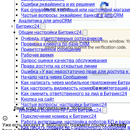
Ошибки эквайринга и их решения
Как определить, тестовый или настоящий магаз
Частые вопросы: эквайринг банков в amoCRM
Аналитика для amoCRM
Битрикс24
Общие настройки Битрикс24
Очередь ответственных сотрудников
Проверка клиента по базе CRM
Приветственное сообщение
Рабочее время
Запрос оценки качества обслуживания
Права доступа на открытые линии
Ошибка «У вас недостаточно прав для доступа 
Начало чата через Сообщение
Как написать через мобильное приложение Битр
Как настроить видимость номеров и интеграций
Как сменить ответственного за лид в Битрикс24
Кнопка на сайт
Частые вопросы: настройки Битрикс24
Ввод кода авторизации в 360Dialog
WhatsApp Business API для Битрикс24
Подключение номера к Битрикс24
Работа интеграции, настройка роботов БП и рас
Уже есть аккаунт в 360Dialog? Нажмите ссылку
«Already
Как писать первым не с шаблонного сообщения 