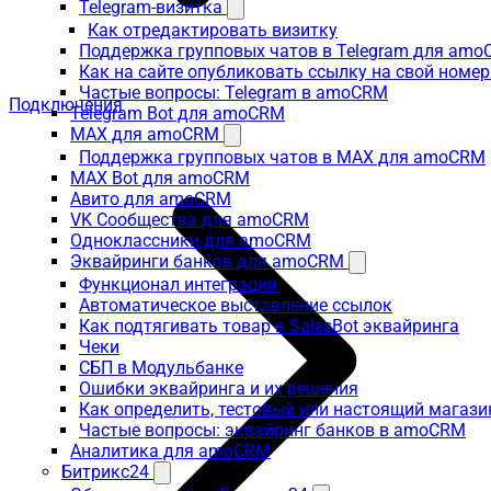
Telegram-визитка
Как отредактировать визитку
Поддержка групповых чатов в Telegram для am
Как на сайте опубликовать ссылку на свой номер
Частые вопросы: Telegram в amoCRM
Подключения
Telegram Bot для amoCRM
MAX для amoCRM
Поддержка групповых чатов в MAX для amoCRM
MAX Bot для amoCRM
Авито для amoCRM
VK Сообщества для amoCRM
Одноклассники для amoCRM
Эквайринги банков для amoCRM
Функционал интеграции
Автоматическое выставление ссылок
Как подтягивать товар в SalesBot эквайринга
Чеки
СБП в Модульбанке
Ошибки эквайринга и их решения
Как определить, тестовый или настоящий магаз
Частые вопросы: эквайринг банков в amoCRM
Аналитика для amoCRM
Битрикс24