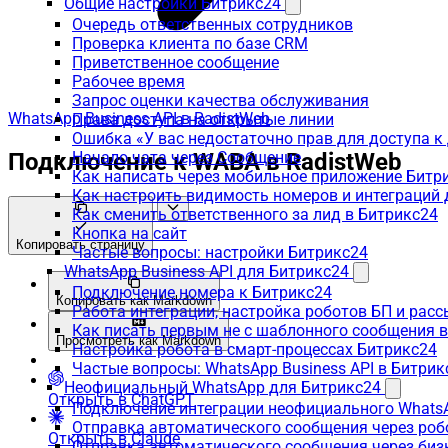
Общие настройки Битрикс24
Очередь ответственных сотрудников
Проверка клиента по базе CRM
Приветственное сообщение
Рабочее время
Запрос оценки качества обслуживания
WhatsApp Business API в RadistWeb
Права доступа на открытые линии
Ошибка «У вас недостаточно прав для доступа 
Подключение к WABA в RadistWeb
Начало чата через Сообщение
Как написать через мобильное приложение Битр
Как настроить видимость номеров и интеграций
Как сменить ответственного за лид в Битрикс24
Кнопка на сайт
Копировать страницу
Частые вопросы: настройки Битрикс24
WhatsApp Business API для Битрикс24
Подключение номера к Битрикс24
Копировать как Markdown
Работа интеграции, настройка роботов БП и рас
Как писать первым не с шаблонного сообщения 
Просмотреть как Markdown
Настройка робота в смарт-процессах Битрикс24
Частые вопросы: WhatsApp Business API в Битрик
Неофициальный WhatsApp для Битрикс24
Открыть в ChatGPT
Подключение интеграции неофициального WhatsA
Отправка автоматического сообщения через роб
Открыть в Claude
Отправка автоматического сообщения через биз