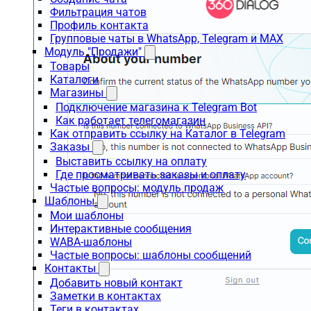
Фильтрация чатов
Профиль контакта
Групповые чаты в WhatsApp, Telegram и MAX
Модуль "Продажи"
Товары
Каталоги
Магазины
Подключение магазина к Telegram Bot
Как работает телегомагазин
Как отправить ссылку на Каталог в Telegram
Заказы
Выставить ссылку на оплату
Где просматривать заказы и оплату
Частые вопросы: модуль продаж
Шаблоны
Мои шаблоны
Интерактивные сообщения
WABA-шаблоны
Частые вопросы: шаблоны сообщений
Контакты
Добавить новый контакт
Заметки в контактах
Теги в контактах