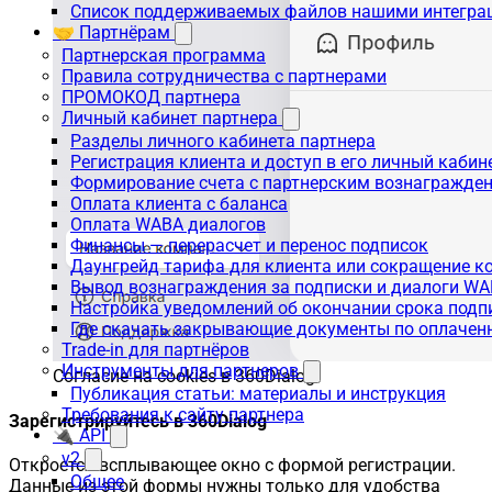
Список поддерживаемых файлов нашими интегра
🤝 Партнёрам
Партнерская программа
Правила сотрудничества с партнерами
ПРОМОКОД партнера
Личный кабинет партнера
Разделы личного кабинета партнера
Регистрация клиента и доступ в его личный кабин
Формирование счета с партнерским вознагражде
Оплата клиента с баланса
Оплата WABA диалогов
Финансы — перерасчет и перенос подписок
Даунгрейд тарифа для клиента или сокращение к
Вывод вознаграждения за подписки и диалоги W
Настройка уведомлений об окончании срока подп
Где скачать закрывающие документы по оплачен
Trade-in для партнёров
Инструменты для партнеров
Согласие на cookies в 360Dialog
Публикация статьи: материалы и инструкция
Требования к сайту партнера
Зарегистрируйтесь в 360Dialog
🔌 API
v2
Откроется всплывающее окно с формой регистрации.
Общее
Данные из этой формы нужны только для удобства