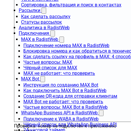
Сортировка, фильтрация и поиск в контактах
Рассылки
Как сделать рассылку
Статусы рассылок
Аналитика в RadistWeb
Подключения
MAX в RadistWeb
Подключение номера MAX в RadistWeb
Блокировка номера и как обратиться в технич
Как сделать ссылку на профиль в MAX: 4 способ
Частые вопросы: MAX
Чёрный список для MAX
MAX не работает: что проверить
MAX Bot
Инструкция по созданию MAX Bot
Как подключить MAX Bot в RadistWeb
Создание QR-кода для отправки клиентам
MAX Bot не работает: что проверить
Частые вопросы: MAX Bot в RadistWeb
WhatsApp Business API в RadistWeb
Подключение к WABA в RadistWeb
Чёрный список для WhatsApp Business API
Проверка: номер не подключён к приложению
24-часовой таймер