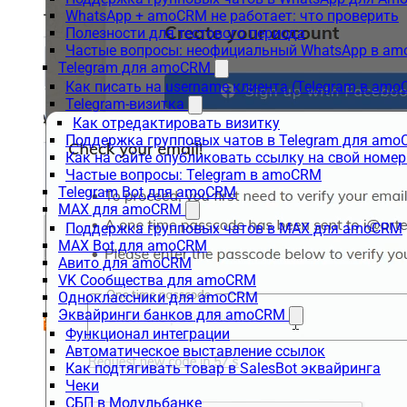
WhatsApp + amoCRM не работает: что проверить
Полезности для тестового периода
Частые вопросы: неофициальный WhatsApp в a
Telegram для amoCRM
Как писать на username клиента (Telegram в am
Telegram-визитка
Как отредактировать визитку
Поддержка групповых чатов в Telegram для am
Как на сайте опубликовать ссылку на свой номер
Частые вопросы: Telegram в amoCRM
Telegram Bot для amoCRM
MAX для amoCRM
Поддержка групповых чатов в MAX для amoCRM
MAX Bot для amoCRM
Авито для amoCRM
VK Сообщества для amoCRM
Одноклассники для amoCRM
Эквайринги банков для amoCRM
Функционал интеграции
Автоматическое выставление ссылок
Как подтягивать товар в SalesBot эквайринга
Чеки
СБП в Модульбанке