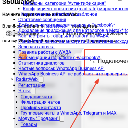
360Dialog
Шаблоны категории "Аутентификация"
Коэффициент прочтения (read rate) маркетинго
Как изменить категорию шаблонов
Начните подключение в RadistWeb
Стартовые сообщения
Добавление каталогов товаров в Facebook\*
В личном кабинете
RadistWeb
перейдите в
Добавление приложения для каталогов в Meta\* fo
→
, выберите
Как настроить товары/каталоги на WABA
плитку
WhatsApp Business
и нажмите
«Продолжить»
.
Показатели качества аккаунта и лимиты на исхо
Зеленая галочка
Правила работы с WABA
Рекомендации по работе с Facebook\*
Статистика диалогов
Частые вопросы: WhatsApp Business API
WhatsApp Business API не работает: что проверить
RadistWeb
Регистрация
Чаты
Создание чата
Фильтрация чатов
Профиль контакта
Групповые чаты в WhatsApp, Telegram и MAX
Модуль "Продажи"
Товары