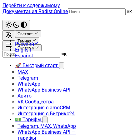
Перейти к содержимому
Документация Radist.Online
⌘
K
Светлая
Темная
Русский
Система
English
⌘
K
Español
🚀 Быстрый старт
MAX
Telegram
WhatsApp
WhatsApp Business API
Авито
VK Сообщества
Интеграция с amoCRM
Интеграция с Битрикс24
💵 Тарифы
Telegram, MAX, WhatsApp
WhatsApp Business API —
тарифы