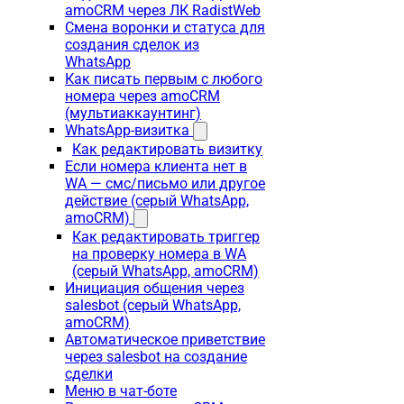
amoCRM через ЛК RadistWeb
Смена воронки и статуса для
создания сделок из
WhatsApp
Как писать первым с любого
номера через amoCRM
(мультиаккаунтинг)
WhatsApp-визитка
Как редактировать визитку
Если номера клиента нет в
WA — смс/письмо или другое
действие (серый WhatsApp,
amoCRM)
Как редактировать триггер
на проверку номера в WA
(серый WhatsApp, amoCRM)
Инициация общения через
salesbot (серый WhatsApp,
amoCRM)
Автоматическое приветствие
через salesbot на создание
сделки
Меню в чат-боте