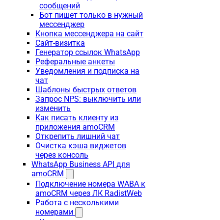
сообщений
Бот пишет только в нужный
мессенджер
Кнопка мессенджера на сайт
Сайт-визитка
Генератор ссылок WhatsApp
Реферальные анкеты
Уведомления и подписка на
чат
Шаблоны быстрых ответов
Запрос NPS: выключить или
изменить
Как писать клиенту из
приложения amoCRM
Открепить лишний чат
Очистка кэша виджетов
через консоль
WhatsApp Business API для
amoCRM
Подключение номера WABA к
amoCRM через ЛК RadistWeb
Работа с несколькими
номерами