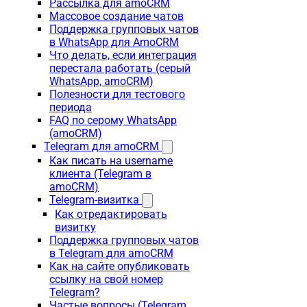
Рассылка для amoCRM
Массовое создание чатов
Поддержка групповых чатов
в WhatsApp для AmoCRM
Что делать, если интеграция
перестала работать (серый
WhatsApp, amoCRM)
Полезности для тестового
периода
FAQ по серому WhatsApp
(amoCRM)
Telegram для amoCRM
Как писать на username
клиента (Telegram в
amoCRM)
Telegram-визитка
Как отредактировать
визитку
Поддержка групповых чатов
в Telegram для amoCRM
Как на сайте опубликовать
ссылку на свой номер
Telegram?
Частые вопросы (Telegram