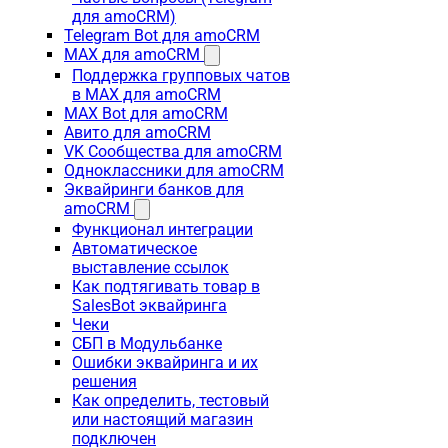
для amoCRM)
Telegram Bot для amoCRM
MAX для amoCRM
Поддержка групповых чатов
в MAX для amoCRM
MAX Bot для amoCRM
Авито для amoCRM
VK Сообщества для amoCRM
Одноклассники для amoCRM
Эквайринги банков для
amoCRM
Функционал интеграции
Автоматическое
выставление ссылок
Как подтягивать товар в
SalesBot эквайринга
Чеки
СБП в Модульбанке
Ошибки эквайринга и их
решения
Как определить, тестовый
или настоящий магазин
подключен