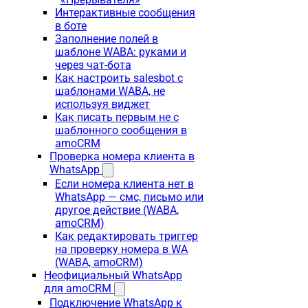
Интерактивные сообщения
в боте
Заполнение полей в
шаблоне WABA: руками и
через чат-бота
Как настроить salesbot с
шаблонами WABA, не
используя виджет
Как писать первым не с
шаблонного сообщения в
amoCRM
Проверка номера клиента в
WhatsApp
Если номера клиента нет в
WhatsApp — смс, письмо или
другое действие (WABA,
amoCRM)
Как редактировать триггер
на проверку номера в WA
(WABA, amoCRM)
Неофициальный WhatsApp
для amoCRM
Подключение WhatsApp к