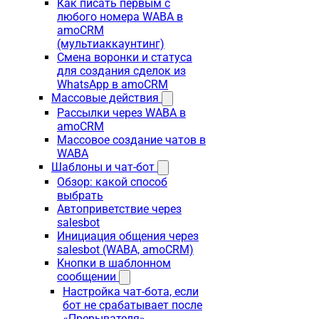
Как писать первым с
любого номера WABA в
amoCRM
(мультиаккаунтинг)
Смена воронки и статуса
для создания сделок из
WhatsApp в amoCRM
Массовые действия
Рассылки через WABA в
amoCRM
Массовое создание чатов в
WABA
Шаблоны и чат-бот
Обзор: какой способ
выбрать
Автоприветствие через
salesbot
Инициация общения через
salesbot (WABA, amoCRM)
Кнопки в шаблонном
сообщении
Настройка чат-бота, если
бот не срабатывает после
«Прерывателя»