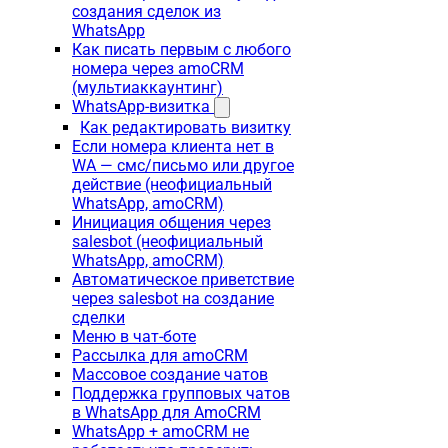
создания сделок из
WhatsApp
Как писать первым с любого
номера через amoCRM
(мультиаккаунтинг)
WhatsApp-визитка
Как редактировать визитку
Если номера клиента нет в
WA — смс/письмо или другое
действие (неофициальный
WhatsApp, amoCRM)
Инициация общения через
salesbot (неофициальный
WhatsApp, amoCRM)
Автоматическое приветствие
через salesbot на создание
сделки
Меню в чат-боте
Рассылка для amoCRM
Массовое создание чатов
Поддержка групповых чатов
в WhatsApp для AmoCRM
WhatsApp + amoCRM не