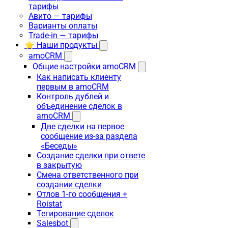
тарифы
Авито — тарифы
Варианты оплаты
Trade-in — тарифы
⭐ Наши продукты
amoCRM
Общие настройки amoCRM
Как написать клиенту
первым в amoCRM
Контроль дублей и
объединение сделок в
amoCRM
Две сделки на первое
сообщение из-за раздела
«Беседы»
Создание сделки при ответе
в закрытую
Смена ответственного при
создании сделки
Отлов 1-го сообщения +
Roistat
Тегирование сделок
Salesbot