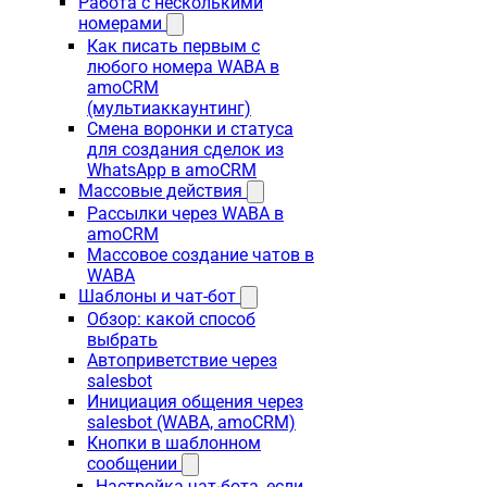
Работа с несколькими
номерами
Как писать первым с
любого номера WABA в
amoCRM
(мультиаккаунтинг)
Смена воронки и статуса
для создания сделок из
WhatsApp в amoCRM
Массовые действия
Рассылки через WABA в
amoCRM
Массовое создание чатов в
WABA
Шаблоны и чат-бот
Обзор: какой способ
выбрать
Автоприветствие через
salesbot
Инициация общения через
salesbot (WABA, amoCRM)
Кнопки в шаблонном
сообщении
Настройка чат-бота, если