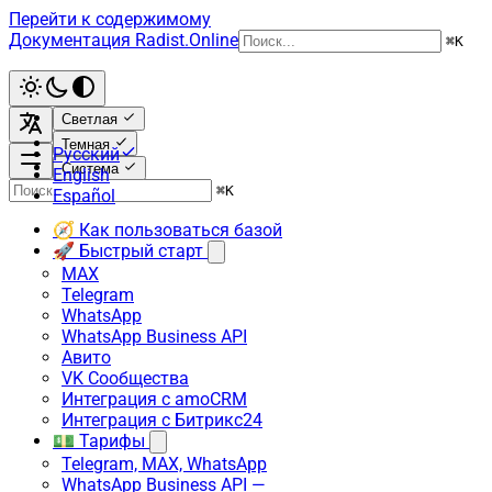
Перейти к содержимому
Документация Radist.Online
⌘
K
Светлая
Темная
Русский
Система
English
⌘
K
Español
🧭 Как пользоваться базой
🚀 Быстрый старт
MAX
Telegram
WhatsApp
WhatsApp Business API
Авито
VK Сообщества
Интеграция с amoCRM
Интеграция с Битрикс24
💵 Тарифы
Telegram, MAX, WhatsApp
WhatsApp Business API —