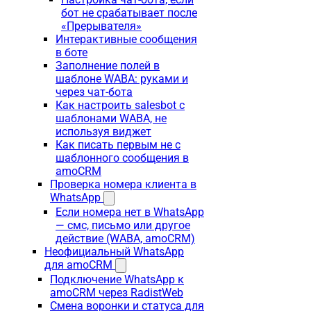
бот не срабатывает после
«Прерывателя»
Интерактивные сообщения
в боте
Заполнение полей в
шаблоне WABA: руками и
через чат-бота
Как настроить salesbot с
шаблонами WABA, не
используя виджет
Как писать первым не с
шаблонного сообщения в
amoCRM
Проверка номера клиента в
WhatsApp
Если номера нет в WhatsApp
— смс, письмо или другое
действие (WABA, amoCRM)
Неофициальный WhatsApp
для amoCRM
Подключение WhatsApp к
amoCRM через RadistWeb
Смена воронки и статуса для