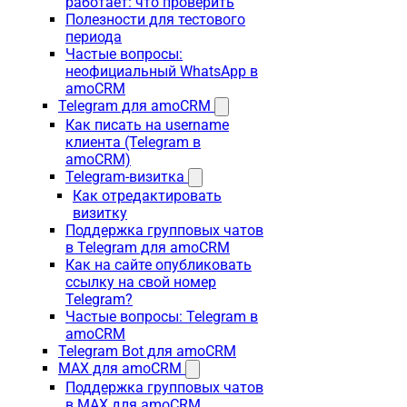
работает: что проверить
Полезности для тестового
периода
Частые вопросы:
неофициальный WhatsApp в
amoCRM
Telegram для amoCRM
Как писать на username
клиента (Telegram в
amoCRM)
Telegram-визитка
Как отредактировать
визитку
Поддержка групповых чатов
в Telegram для amoCRM
Как на сайте опубликовать
ссылку на свой номер
Telegram?
Частые вопросы: Telegram в
amoCRM
Telegram Bot для amoCRM
MAX для amoCRM
Поддержка групповых чатов
в MAX для amoCRM