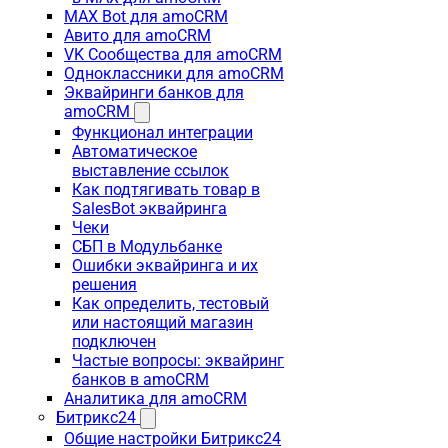
MAX Bot для amoCRM
Авито для amoCRM
VK Сообщества для amoCRM
Одноклассники для amoCRM
Эквайринги банков для
amoCRM
Функционал интеграции
Автоматическое
выставление ссылок
Как подтягивать товар в
SalesBot эквайринга
Чеки
СБП в Модульбанке
Ошибки эквайринга и их
решения
Как определить, тестовый
или настоящий магазин
подключен
Частые вопросы: эквайринг
банков в amoCRM
Аналитика для amoCRM
Битрикс24
Общие настройки Битрикс24