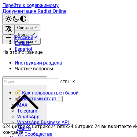
Перейти к содержимому
Документация Radist.Online
Светлая
Темная
Русский
Система
English
Español
На этой странице
Инструкции раздела
Частые вопросы
Прокрутить к началу
CTRL K
🧭 Как пользоваться базой
🚀 Быстрый старт
MAX
Telegram
WhatsApp
WhatsApp Business API
б24 битрикс битрикс24 bitrix24 битрикс 24 вк вконтакте v
Авито
контакте
VK Сообщества