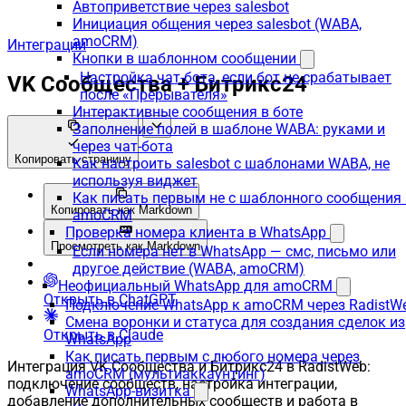
Автоприветствие через salesbot
Инициация общения через salesbot (WABA,
amoCRM)
Интеграции
Кнопки в шаблонном сообщении
Настройка чат-бота, если бот не срабатывает
VK Сообщества + Битрикс24
после «Прерывателя»
Интерактивные сообщения в боте
Заполнение полей в шаблоне WABA: руками и
через чат-бота
Копировать страницу
Как настроить salesbot с шаблонами WABA, не
используя виджет
Как писать первым не с шаблонного сообщения 
Копировать как Markdown
amoCRM
Проверка номера клиента в WhatsApp
Просмотреть как Markdown
Если номера нет в WhatsApp — смс, письмо или
другое действие (WABA, amoCRM)
Неофициальный WhatsApp для amoCRM
Открыть в ChatGPT
Подключение WhatsApp к amoCRM через RadistW
Смена воронки и статуса для создания сделок из
Открыть в Claude
WhatsApp
Как писать первым с любого номера через
Интеграция VK Сообщества и Битрикс24 в RadistWeb:
amoCRM (мультиаккаунтинг)
подключение сообществ, настройка интеграции,
WhatsApp-визитка
добавление дополнительных сообществ и работа в