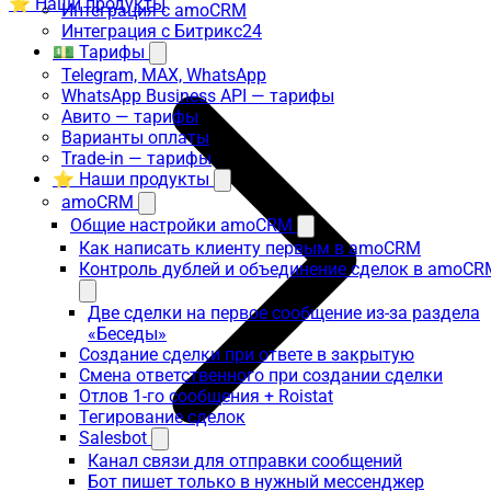
⭐ Наши продукты
Интеграция с amoCRM
Интеграция с Битрикс24
💵 Тарифы
Telegram, MAX, WhatsApp
WhatsApp Business API — тарифы
Авито — тарифы
Варианты оплаты
Trade-in — тарифы
⭐ Наши продукты
amoCRM
Общие настройки amoCRM
Как написать клиенту первым в amoCRM
Контроль дублей и объединение сделок в amoCR
Две сделки на первое сообщение из-за раздела
«Беседы»
Создание сделки при ответе в закрытую
Смена ответственного при создании сделки
Отлов 1-го сообщения + Roistat
Тегирование сделок
Salesbot
Канал связи для отправки сообщений
Бот пишет только в нужный мессенджер