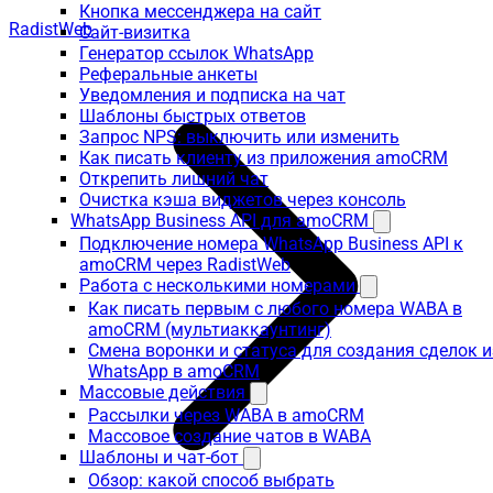
Кнопка мессенджера на сайт
RadistWeb
Сайт-визитка
Генератор ссылок WhatsApp
Реферальные анкеты
Уведомления и подписка на чат
Шаблоны быстрых ответов
Запрос NPS: выключить или изменить
Как писать клиенту из приложения amoCRM
Открепить лишний чат
Очистка кэша виджетов через консоль
WhatsApp Business API для amoCRM
Подключение номера WhatsApp Business API к
amoCRM через RadistWeb
Работа с несколькими номерами
Как писать первым с любого номера WABA в
amoCRM (мультиаккаунтинг)
Смена воронки и статуса для создания сделок и
WhatsApp в amoCRM
Массовые действия
Рассылки через WABA в amoCRM
Массовое создание чатов в WABA
Шаблоны и чат-бот
Обзор: какой способ выбрать