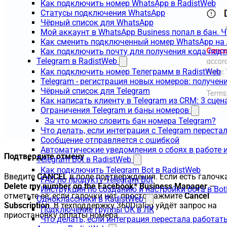
Как подключить номер WhatsApp в RadistWeb
Статусы подключения WhatsApp
Чёрный список для WhatsApp
Мой аккаунт в WhatsApp Business попал в бан. 
Как сменить подключенный номер WhatsApp на 
Как подключить почту для получения кода под
Telegram в RadistWeb
Как подключить номер Телеграмм в RadistWeb
Telegram - регистрация новых номеров: получен
Чёрный список для Telegram
Как написать клиенту в Telegram из CRM: 3 сцен
Ограничения Telegram и баны номеров
За что можно словить бан номера Telegram?
Что делать, если интеграция с Telegram переста
Сообщение отправляется с ошибкой
Автоматические уведомления о сбоях в работе 
Подтвердите отмену
Telegram Bot в RadistWeb
Как подключить Telegram Bot в RadistWeb
Введите
CANCEL
в поле подтверждения. Если есть галочк
FAQ по продукту Telegram Bot
Delete my number on the Facebook* Business Manager
—
Инструкция по созданию и настройки бота в Bot
отметьте её; если галочки нет, просто нажмите
Cancel
Одноклассники в RadistWeb
Subscription
. В техподдержку 360Dialog уйдёт запрос на
Подключение группы ОК в ЛК
приостановку оплаты номера.
Что делать, если интеграция перестала работать