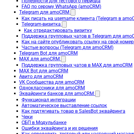
Полезности для тестового периода
FAQ по серому WhatsApp (amoCRM)
Telegram для amoCRM
Как писать на username клиента (Telegram в am
Telegram-визитка
Как отредактировать визитку
Поддержка групповых чатов в Telegram для am
Как на сайте опубликовать ссылку на свой номер
Частые вопросы (Telegram для amoCRM)
Telegram Bot для amoCRM
MAX для amoCRM
Поддержка групповых чатов в MAX для amoCRM
MAX Bot для amoCRM
Авито для amoCRM
VK Сообщества для amoCRM
Одноклассники для amoCRM
Эквайринги банков для amoCRM
Функционал интеграции
Автоматическое выставление ссылок
Как подтягивать товар в SalesBot эквайринга
Чеки
СБП в Модульбанке
Ошибки эквайринга и их решения
Как определить, тестовый или настоящий магаз