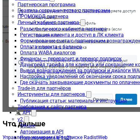
Партнерская программа
Правила сотрудничества с партнерами
ПРОМОКОД партнера
Личный кабинет партнера
Разделы личного кабинета партнера
Регистрация клиента и доступ в ЛК клиента
Формирование счета с партнерским вознагражде
Оплата клиента с баланса
Оплата WABA диалогов
Финансы — перерасчет и перенос подписок
Даунгрейд тарифа для клиента или сокращение к
Вывод вознаграждения за подписки и диалоги W
Настройка уведомлений об окончании срока подп
Где скачать закрывающие документы по оплачен
Trade-in для партнёров
Инструменты для партнеров
Публикация статьи: материалы и инструкция
Требования к сайту партнера
🔌 API
v2
Что дальше
Общее
Авторизация в API
Управление номерами в подписке RadistWeb
Подключения (API v2)