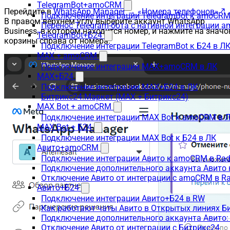
TelegramBot+amoCRM
Перейдите в
WhatsApp Manager → «Номера телефонов»
.
Подключение интеграции TelegramBot к amoCRM
В правом верхнем углу выберите аккаунт WhatsApp
Перенос Telegram-бота с нативной интеграции 
Business, в котором находится номер, и нажмите на значо
TelegramBot+Б24
корзины справа от номера.
Подключение интеграции TelegramBot к Б24 в Л
MAX + amoCRM
Подключение интеграции MAX+amoCRM в ЛК
MAX+Б24
Подключение интеграции MAX+Б24 в ЛК
Битрикс24.Маркет (MAX + Битрикс24)
MAX Bot + amoCRM
Подключение интеграции MAX Bot к amoCRM в 
MAX Bot + Б24
Подключение интеграции MAX Bot к Б24 в ЛК
Авито+amoCRM
Подключение интеграции Авито к amoCRM в Rad
Подключение дополнительного аккаунта Авито 
Отключение Авито от интеграции с amoCRM в R
Авито+Б24
Подключение интеграции Авито+Б24 в RW
Как работают чаты Авито в Открытых линиях Б
Подключение дополнительного аккаунта Авито:
Отключение Авито от интеграции с Битрикс24