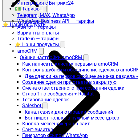
Интеграция с Битрикс24
💵 Тарифы
Telegram, MAX, WhatsApp
WhatsApp Business API — тарифы
⭐ Наши продукты
Авито — тарифы
Варианты оплаты
Trade-in — тарифы
⭐ Наши продукты
amoCRM
Общие настройки amoCRM
Как написать клиенту первым в amoCRM
Контроль дублей и объединение сделок в amoCR
Две сделки на первое сообщение из-за раздела
Создание сделки при ответе в закрытую
Смена ответственного при создании сделки
Отлов 1-го сообщения + Roistat
Тегирование сделок
Salesbot
Канал связи для отправки сообщений
Бот пишет только в нужный мессенджер
Кнопка мессенджера на сайт
Сайт-визитка
Генератор ссылок WhatsApp