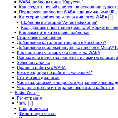
WABA-шаблоны вида "Карусель"
Как создать новый шаблон на основании сущес
Поддержка шаблонов WABA с динамичными URL
Категории шаблонов и типы диалогов WABA
Шаблоны категории "Аутентификация"
Коэффициент прочтения (read rate) маркетинго
Как изменить категорию шаблонов
Стартовые сообщения
Добавление каталогов товаров в Facebook\*
Добавление приложения для каталогов в Meta\* fo
Как настроить товары/каталоги на WABA
Показатели качества аккаунта и лимиты на исхо
Зеленая галочка
Правила работы с WABA
Рекомендации по работе с Facebook\*
Статистика диалогов
Часто задаваемые вопросы и устранение неполад
Что делать, если интеграция перестала работать
RadistWeb
Регистрация
Чаты
Создание чата
Фильтрация чатов