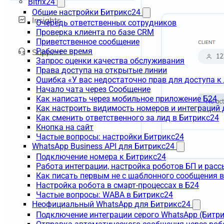
Bitrix24
Общие настройки Битрикс24
Очередь ответственных сотрудников
Проверка клиента по базе CRM
Приветственное сообщение
Рабочее время
Запрос оценки качества обслуживания
Права доступа на открытые линии
Ошибка «У вас недостаточно прав для доступа 
Начало чата через Сообщение
Как написать через мобильное приложение Б24
Как настроить видимость номеров и интеграций
Как сменить ответственного за лид в Битрикс24
Кнопка на сайт
Частые вопросы: настройки Битрикс24
WhatsApp Business API для Битрикс24
Подключение номера к Битрикс24
Работа интеграции, настройка роботов БП и рас
Как писать первым не с шаблонного сообщения 
Настройка робота в смарт-процессах в Б24
Частые вопросы: WABA в Битрикс24
Неофициальный WhatsApp для Битрикс24
Подключение интеграции серого WhatsApp (Битр