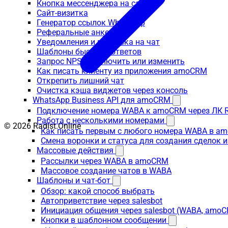
Кнопка мессенджера на сайт
Сайт-визитка
Генератор ссылок WhatsApp
Реферальные анкеты
Уведомления и подписка на чат
Шаблоны быстрых ответов
Запрос NPS: выключить или изменить
Как писать клиенту из приложения amoCRM
Открепить лишний чат
Очистка кэша виджетов через консоль
WhatsApp Business API для amoCRM
Подключение номера WABA к amoCRM через ЛК R
Работа с несколькими номерами
© 2026 Radist.Online
Как писать первым с любого номера WABA в a
Смена воронки и статуса для создания сделок 
Массовые действия
Рассылки через WABA в amoCRM
Массовое создание чатов в WABA
Шаблоны и чат-бот
Обзор: какой способ выбрать
Автоприветствие через salesbot
Инициация общения через salesbot (WABA, amo
Кнопки в шаблонном сообщении