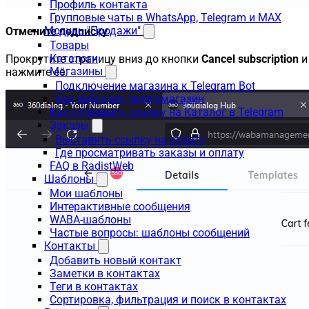
Профиль контакта
Групповые чаты в WhatsApp, Telegram и MAX
Модуль "Продажи"
Отмените подписку
Товары
Каталоги
Прокрутите страницу вниз до кнопки
Cancel subscription
и
Магазины
нажмите её.
Подключение магазина к Telegram Bot
Как работает телегомагазин
Как отправить ссылку на Каталог в Telegram
Заказы
Выставить ссылку на оплату
Где просматривать заказы и оплату
FAQ в RadistWeb
Шаблоны
Мои шаблоны
Интерактивные сообщения
WABA-шаблоны
Частые вопросы: шаблоны сообщений
Контакты
Добавить новый контакт
Заметки в контактах
Теги в контактах
Сортировка, фильтрация и поиск в контактах