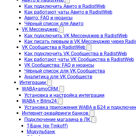
Как подключить Авито в RadistWeb
Как работают чаты Авито в RadistWeb
Авито: FAQ и нюансы
Чёрный список для Авито
VK Мессенджер
Как подключить VK Мессенджер в RadistWeb
Как писать первым в VK Мессенджер через Radi
VK Сообщества в RadistWeb
Как подключить VK Сообщества в RadistWeb
Как работают чаты VK Сообщества в RadistWeb
VK Сообщества: FAQ и нюансы
Чёрный список для VK Сообщества
Аналитика для VK Сообществ
Интеграции
WABA+amoCRM
Установка и настройка интеграции
WABA + Bitrix24
Установка приложения WABA в Б24 и подключен
Интернет-эквайринги банков
Подключение магазина в ЛК
Т-Банк (ex-Tinkoff)
Модульбанк