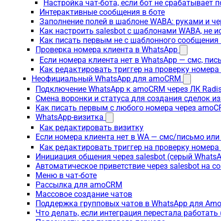
Настройка чат-бота, если бот не срабатывает 
Интерактивные сообщения в боте
Заполнение полей в шаблоне WABA: руками и че
Как настроить salesbot с шаблонами WABA, не 
Как писать первым не с шаблонного сообщени
Проверка номера клиента в WhatsApp
Если номера клиента нет в WhatsApp — смс, пи
Как редактировать триггер на проверку номер
Неофициальный WhatsApp для amoCRM
Подключение WhatsApp к amoCRM через ЛК Radi
Смена воронки и статуса для создания сделок и
Как писать первым с любого номера через amoC
WhatsApp-визитка
Как редактировать визитку
Если номера клиента нет в WA — смс/письмо или
Как редактировать триггер на проверку номера
Инициация общения через salesbot (серый Whats
Автоматическое приветствие через salesbot на с
Меню в чат-боте
Рассылка для amoCRM
Массовое создание чатов
Поддержка групповых чатов в WhatsApp для A
Что делать, если интеграция перестала работат