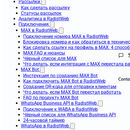
Рассылки
Как сделать рассылку
Статусы рассылок
Аналитика в RadistWeb
Подключения
MAX в RadistWeb
Подключение номера MAX в RadistWeb
Блокировка номера и как обратиться в технич
Как сделать ссылку на профиль в MAX: 4 способ
MAX:FAQ и нюансы
Чёрный список для MAX
Что делать, если интеграция с MAX перестала р
MAX Bot
Инструкция по созданию MAX Bot
Как подключить MAX Bot в RadistWeb
Создание QR-кода для отправки клиентам
Что делать, если MAX Bot перестал работать
FAQ по продукту MAX Bot
WhatsApp Business API в RadistWeb
Подключение к WABA в RadistWeb
Чёрный список для WhatsApp Business API
24-часовой таймер
WhatsApp в RadistWeb