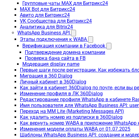
Групповые чаты MAX для Битрикс24
MAX Bot для Битрикс24
Авито для Битрикс24
VK Сообщества для Битрикс24
Аналитика для Bitrix24
WhatsApp Business API
Этапы подключения к WABA
Верификация компании в Facebook
Подтверждение домена компании
Проверка бана сайта в FB
Модерация display name
Первые шаги после регистрации. Как избежать бл
Миграция в 360 Dialog
Личный кабинет в 360Dialog
Как зайти в кабинет 360Dialog по почте, если вы 
Изменение профиля в ЛК 360Dialog
Редактирование профиля WhatsApp в кабинете Ra
Имя пользователя для WhatsApp Business API: use
Переход на MM Lite (Marketing Messages API)
Как удалить номер из подписки в 360Dialog
Как вернуть номер WABA в приложение WhatsApp 
Изменения модели оплаты WABA от 01.07.2025
Шаблоны WhatsApp Business API: создание и моде