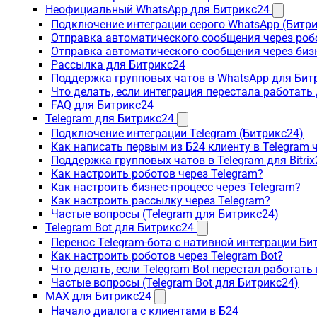
Неофициальный WhatsApp для Битрикс24
Подключение интеграции серого WhatsApp (Битр
Отправка автоматического сообщения через роб
Отправка автоматического сообщения через биз
Рассылка для Битрикс24
Поддержка групповых чатов в WhatsApp для Бит
Что делать, если интеграция перестала работать
FAQ для Битрикс24
Telegram для Битрикс24
Подключение интеграции Telegram (Битрикс24)
Как написать первым из Б24 клиенту в Telegram 
Поддержка групповых чатов в Telegram для Bitrix
Как настроить роботов через Telegram?
Как настроить бизнес-процесс через Telegram?
Как настроить рассылку через Telegram?
Частые вопросы (Telegram для Битрикс24)
Telegram Bot для Битрикс24
Перенос Telegram-бота с нативной интеграции Би
Как настроить роботов через Telegram Bot?
Что делать, если Telegram Bot перестал работать
Частые вопросы (Telegram Bot для Битрикс24)
MAX для Битрикс24
Начало диалога с клиентами в Б24