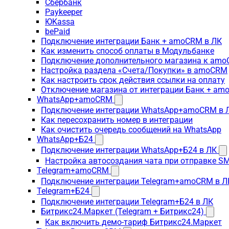
Сбербанк
Paykeeper
ЮKassa
bePaid
Подключение интеграции Банк + amoCRM в ЛК
Как изменить способ оплаты в Модульбанке
Подключение дополнительного магазина к am
Настройка раздела «Счета/Покупки» в amoCRM
Как настроить срок действия ссылки на оплату
Отключение магазина от интеграции Банк + a
WhatsApp+amoCRM
Подключение интеграции WhatsApp+amoCRM в 
Как пересохранить номер в интеграции
Как очистить очередь сообщений на WhatsApp
WhatsApp+Б24
Подключение интеграции WhatsApp+Б24 в ЛК
Настройка автосоздания чата при отправке SM
Telegram+amoCRM
Подключение интеграции Telegram+amoCRM в Л
Telegram+Б24
Подключение интеграции Telegram+Б24 в ЛК
Битрикс24.Маркет (Telegram + Битрикс24)
Как включить демо-тариф Битрикс24.Маркет