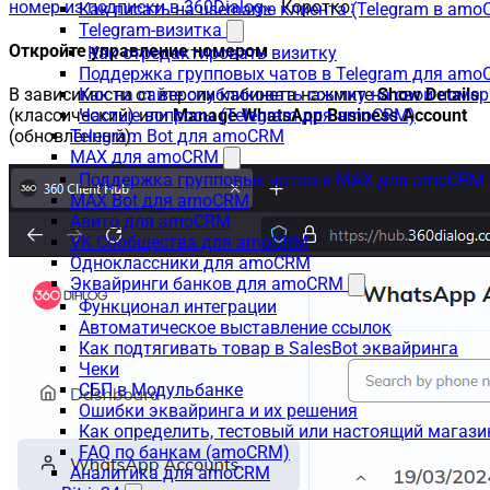
номер из подписки в 360Dialog»
. Коротко:
Как писать на username клиента (Telegram в am
Telegram-визитка
Откройте управление номером
Как отредактировать визитку
Поддержка групповых чатов в Telegram для am
Как на сайте опубликовать ссылку на свой номер
В зависимости от версии кабинета нажмите
Show Details
Частые вопросы (Telegram для amoCRM)
(классический) или
Manage WhatsApp Business Account
Telegram Bot для amoCRM
(обновлённый).
MAX для amoCRM
Поддержка групповых чатов в MAX для amoCRM
MAX Bot для amoCRM
Авито для amoCRM
VK Сообщества для amoCRM
Одноклассники для amoCRM
Эквайринги банков для amoCRM
Функционал интеграции
Автоматическое выставление ссылок
Как подтягивать товар в SalesBot эквайринга
Чеки
СБП в Модульбанке
Ошибки эквайринга и их решения
Как определить, тестовый или настоящий магаз
FAQ по банкам (amoCRM)
Аналитика для amoCRM