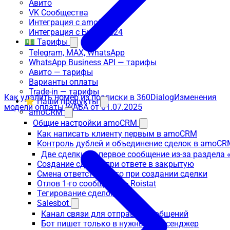
Авито
VK Сообщества
Интеграция с amoCRM
Интеграция с Битрикс24
💵 Тарифы
Telegram, MAX, WhatsApp
WhatsApp Business API — тарифы
Авито — тарифы
Варианты оплаты
Trade-in — тарифы
Как удалить номер из подписки в 360Dialog
Изменения
⭐ Наши продукты
модели оплаты WABA от 01.07.2025
amoCRM
Общие настройки amoCRM
Как написать клиенту первым в amoCRM
Контроль дублей и объединение сделок в amoCR
Две сделки на первое сообщение из-за раздела
Создание сделки при ответе в закрытую
Смена ответственного при создании сделки
Отлов 1-го сообщения + Roistat
Тегирование сделок
Salesbot
Канал связи для отправки сообщений
Бот пишет только в нужный мессенджер