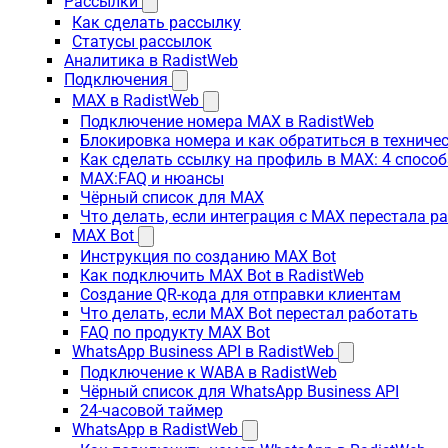
Рассылки
Как сделать рассылку
Статусы рассылок
Аналитика в RadistWeb
Подключения
MAX в RadistWeb
Подключение номера MAX в RadistWeb
Блокировка номера и как обратиться в технич
Как сделать ссылку на профиль в MAX: 4 способ
MAX:FAQ и нюансы
Чёрный список для MAX
Что делать, если интеграция с MAX перестала р
MAX Bot
Инструкция по созданию MAX Bot
Как подключить MAX Bot в RadistWeb
Создание QR-кода для отправки клиентам
Что делать, если MAX Bot перестал работать
FAQ по продукту MAX Bot
WhatsApp Business API в RadistWeb
Подключение к WABA в RadistWeb
Чёрный список для WhatsApp Business API
24-часовой таймер
WhatsApp в RadistWeb