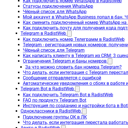
Как подключить номер WhatsApp в RadistWeb
Статусы подключения WhatsApp
Чёрный список для WhatsApp
Мой аккаунт в WhatsApp Business попал в бан. 
Как сменить подключенный номер WhatsApp на 
Как подключить почту для получения кода под
Telegram в RadistWeb
Как подключить номер Телеграмм в RadistWeb
Telegram - регистрация новых номеров: получен
Чёрный список для Telegram
Как написать клиенту в Telegram из CRM: 3 сцен
Ограничения Telegram и баны номеров
За что можно словить бан номера Telegram?
Что делать, если интеграция с Telegram переста
Сообщение отправляется с ошибкой
Автоматические уведомления о сбоях в работе 
Telegram Bot в RadistWeb
Как подключить Telegram Bot в RadistWeb
FAQ по продукту Telegram Bot
Инструкция по созданию и настройки бота в Bot
Одноклассники в RadistWeb
Подключение группы ОК в ЛК
Что делать, если интеграция перестала работать
Авито в RadistWeb