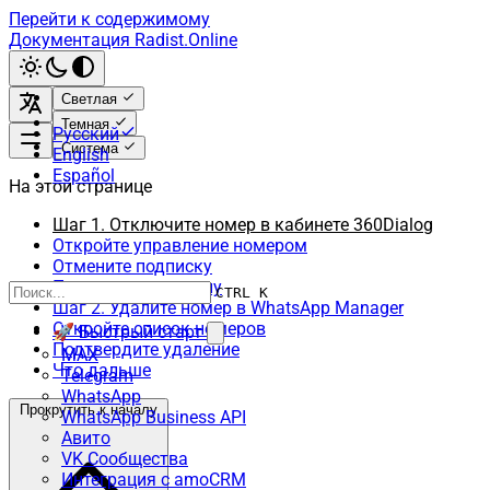
Перейти к содержимому
Документация Radist.Online
Светлая
Темная
Русский
Система
English
Español
На этой странице
Шаг 1. Отключите номер в кабинете 360Dialog
Откройте управление номером
Отмените подписку
Подтвердите отмену
CTRL K
Шаг 2. Удалите номер в WhatsApp Manager
Откройте список номеров
🚀 Быстрый старт
Подтвердите удаление
MAX
Что дальше
Telegram
WhatsApp
Прокрутить к началу
WhatsApp Business API
Авито
VK Сообщества
Интеграция с amoCRM