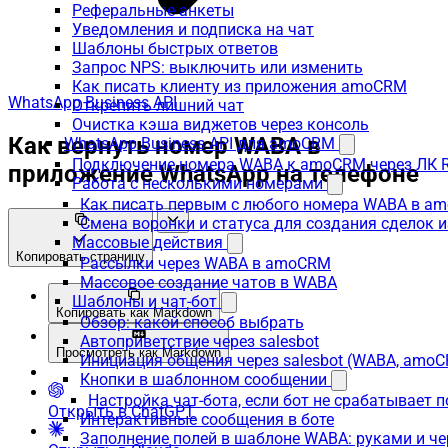
Реферальные анкеты
Уведомления и подписка на чат
Шаблоны быстрых ответов
Запрос NPS: выключить или изменить
Как писать клиенту из приложения amoCRM
WhatsApp Business API
Открепить лишний чат
Очистка кэша виджетов через консоль
Как вернуть номер WABA в
WhatsApp Business API для amoCRM
Подключение номера WABA к amoCRM через ЛК R
приложение WhatsApp на телефоне
Работа с несколькими номерами
Как писать первым с любого номера WABA в a
Смена воронки и статуса для создания сделок 
Массовые действия
Копировать страницу
Рассылки через WABA в amoCRM
Массовое создание чатов в WABA
Шаблоны и чат-бот
Копировать как Markdown
Обзор: какой способ выбрать
Автоприветствие через salesbot
Просмотреть как Markdown
Инициация общения через salesbot (WABA, amo
Кнопки в шаблонном сообщении
Настройка чат-бота, если бот не срабатывает 
Открыть в ChatGPT
Интерактивные сообщения в боте
Заполнение полей в шаблоне WABA: руками и че