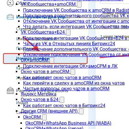
VK Сообщества+amoCRM
Подключение VK Сообщества к amoCRM в Radis
Подключение дополнительного сообщества VK к
Отключение VK Сообщества от интеграции с am
Что делать, если интеграция VK Сообщества пер
VK Сообщества+Б24
Подключение интеграции VK Сообщества+Б24 в
Чаты из VK в Открытых линиях Битрикс24
Подключение дополнительного VK Сообщества: 
Отключение подключения VK Сообщества от инт
ОК+amoCRM
Подключение интеграции ОК+амоСРМ в ЛК
Окно чатов в amoCRM
Как работает окно чатов в amoCRM
Как перейти в сделку в amoCRM из окна чатов
Частые вопросы: окно чатов в amoCRM
Яндекс Метрика
Окно чатов в Б24
Как работает окно чатов в Битрикс24
Другие CRM (внешнее API)
OkoCRM
OkoCRM+WhatsApp Business API (WABA)
OkoCRM+WhatsApp (серая)