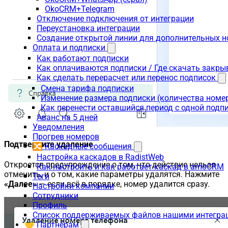
OkoCRM+Telegram
Отключение подключения от интеграции
Переустановка интеграции
Создание открытой линии для дополнительных 
Оплата и подписки
Как работают подписки
Как оплачиваются подписки / Где скачать зак
Как сделать перерасчет или перенос подписок
Смена тарифа подписки
Изменение размера подписки (количества номе
Как перенести оставшийся период с одной подп
Аванс на 5 дней
Уведомления
Прогрев номеров
Подтвердите удаление
🔀 Каскадные сообщения
Настройка каскадов в RadistWeb
Откроется предупреждение о том, что действие нельзя
Как настроить и как работает каскад в amoCRM
отменить, и о том, какие параметры удалятся. Нажмите
Теги
«Далее»
— если всё в порядке, номер удалится сразу.
Настройки компании
Сотрудники
Профиль
Список поддерживаемых файлов нашими интегра
🤝 Партнёрам