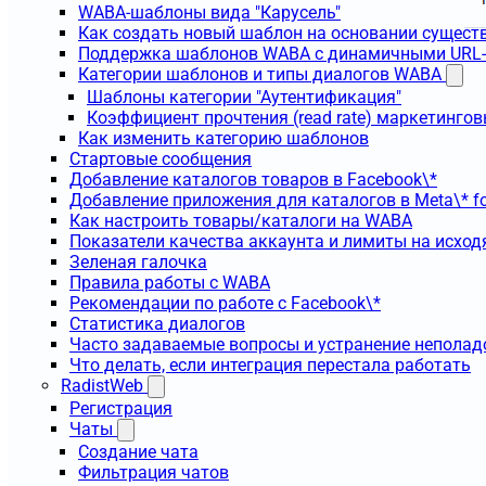
WABA-шаблоны вида "Карусель"
Как создать новый шаблон на основании сущес
Поддержка шаблонов WABA с динамичными URL
Категории шаблонов и типы диалогов WABA
Шаблоны категории "Аутентификация"
Коэффициент прочтения (read rate) маркетинго
Как изменить категорию шаблонов
Стартовые сообщения
Добавление каталогов товаров в Facebook\*
Добавление приложения для каталогов в Meta\* fo
Как настроить товары/каталоги на WABA
Показатели качества аккаунта и лимиты на исхо
Зеленая галочка
Правила работы с WABA
Рекомендации по работе с Facebook\*
Статистика диалогов
Часто задаваемые вопросы и устранение неполад
Что делать, если интеграция перестала работать
RadistWeb
Регистрация
Чаты
Создание чата
Фильтрация чатов