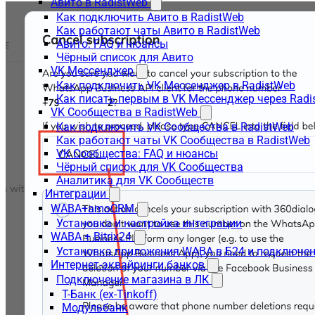
Авито в RadistWeb
Как подключить Авито в RadistWeb
Как работают чаты Авито в RadistWeb
Авито: FAQ и нюансы
Чёрный список для Авито
VK Мессенджер
Как подключить VK Мессенджер в RadistWeb
Как писать первым в VK Мессенджер через Radi
VK Сообщества в RadistWeb
Как подключить VK Сообщества в RadistWeb
Как работают чаты VK Сообщества в RadistWeb
VK Сообщества: FAQ и нюансы
Чёрный список для VK Сообщества
Аналитика для VK Сообществ
Интеграции
WABA+amoCRM
Установка и настройка интеграции
WABA + Bitrix24
Установка приложения WABA в Б24 и подключен
Интернет-эквайринги банков
Подключение магазина в ЛК
Т-Банк (ex-Tinkoff)
Модульбанк