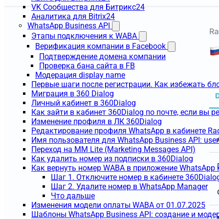
VK Сообщества для Битрикс24
Аналитика для Bitrix24
WhatsApp Business API
Этапы подключения к WABA
Верификация компании в Facebook
Подтверждение домена компании
Проверка бана сайта в FB
Модерация display name
Первые шаги после регистрации. Как избежать бл
Миграция в 360 Dialog
Личный кабинет в 360Dialog
Как зайти в кабинет 360Dialog по почте, если вы 
Изменение профиля в ЛК 360Dialog
Редактирование профиля WhatsApp в кабинете Ra
Имя пользователя для WhatsApp Business API: use
Переход на MM Lite (Marketing Messages API)
Как удалить номер из подписки в 360Dialog
Как вернуть номер WABA в приложение WhatsApp 
Шаг 1. Отключите номер в кабинете 360Dialo
Шаг 2. Удалите номер в WhatsApp Manager
Что дальше
Изменения модели оплаты WABA от 01.07.2025
Шаблоны WhatsApp Business API: создание и моде