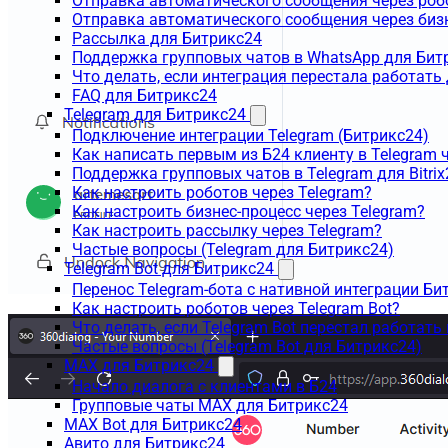
Отправка автоматического сообщения через роб
Отправка автоматического сообщения через биз
Рассылка для Битрикс24
Поддержка групповых чатов в WhatsApp для Бит
Что делать, если интеграция перестала работать
FAQ для Битрикс24
Telegram для Битрикс24
Подключение интеграции Telegram (Битрикс24)
Как написать первым из Б24 клиенту в Telegram 
Поддержка групповых чатов в Telegram для Bitrix
Как настроить роботов через Telegram?
Как настроить бизнес-процесс через Telegram?
Как настроить рассылку через Telegram?
Частые вопросы (Telegram для Битрикс24)
Telegram Bot для Битрикс24
Перенос Telegram-бота с нативной интеграции Би
Как настроить роботов через Telegram Bot?
Что делать, если Telegram Bot перестал работать
Частые вопросы (Telegram Bot для Битрикс24)
MAX для Битрикс24
Начало диалога с клиентами в Б24
Групповые чаты MAX для Битрикс24
MAX Bot для Битрикс24
Авито для Битрикс24