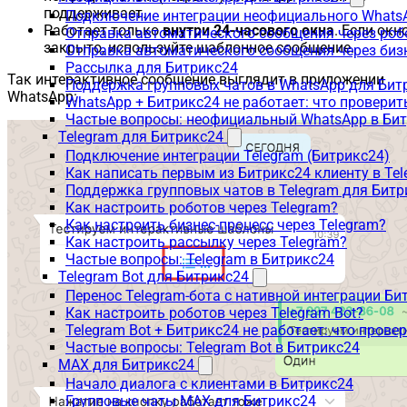
поддерживает.
Подключение интеграции неофициального WhatsA
Работает только
внутри 24-часового окна
. Если окн
Отправка автоматического сообщения через роб
закрыто, используйте шаблонное сообщение.
Отправка автоматического сообщения через биз
Рассылка для Битрикс24
Так интерактивное сообщение выглядит в приложении
Поддержка групповых чатов в WhatsApp для Бит
WhatsApp:
WhatsApp + Битрикс24 не работает: что проверит
Частые вопросы: неофициальный WhatsApp в Би
Telegram для Битрикс24
Подключение интеграции Telegram (Битрикс24)
Как написать первым из Битрикс24 клиенту в Tel
Поддержка групповых чатов в Telegram для Битр
Как настроить роботов через Telegram?
Как настроить бизнес-процесс через Telegram?
Как настроить рассылку через Telegram?
Частые вопросы: Telegram в Битрикс24
Telegram Bot для Битрикс24
Перенос Telegram-бота с нативной интеграции Би
Как настроить роботов через Telegram Bot?
Telegram Bot + Битрикс24 не работает: что прове
Частые вопросы: Telegram Bot в Битрикс24
MAX для Битрикс24
Начало диалога с клиентами в Битрикс24
Групповые чаты MAX для Битрикс24