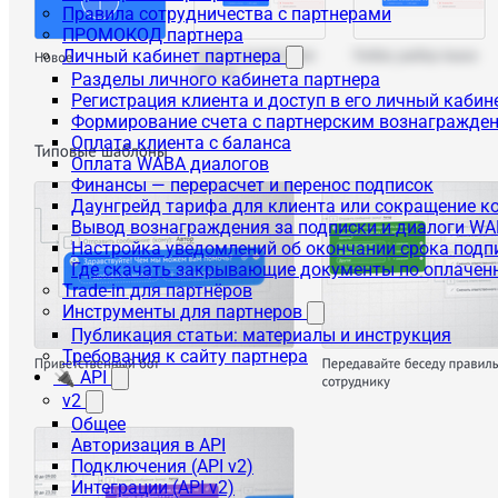
Правила сотрудничества с партнерами
ПРОМОКОД партнера
Личный кабинет партнера
Разделы личного кабинета партнера
Регистрация клиента и доступ в его личный кабин
Формирование счета с партнерским вознагражде
Оплата клиента с баланса
Оплата WABA диалогов
Финансы — перерасчет и перенос подписок
Даунгрейд тарифа для клиента или сокращение к
Вывод вознаграждения за подписки и диалоги W
Настройка уведомлений об окончании срока подп
Где скачать закрывающие документы по оплачен
Trade-in для партнёров
Инструменты для партнеров
Публикация статьи: материалы и инструкция
Требования к сайту партнера
🔌 API
v2
Общее
Авторизация в API
Подключения (API v2)
Интеграции (API v2)