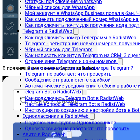
Статусы подключения WhatsApp
Чёрный список для WhatsApp
Мой аккаунт в WhatsApp Business попал в бан. 
Как сменить подключенный номер WhatsApp на 
Как подключить почту для получения кода под
Telegram в RadistWeb
Как подключить номер Телеграмм в RadistWeb
Telegram - регистрация новых номеров: получен
Чёрный список для Telegram
Как написать клиенту в Telegram из CRM: 3 сцен
Ограничения Telegram и баны номеров
За что можно словить бан номера Telegram?
В появившемся окне выберите
salesbot
.
Telegram не работает: что проверить
Сообщение отправляется с ошибкой
Автоматические уведомления о сбоях в работе 
Telegram Bot в RadistWeb
Как подключить Telegram Bot в RadistWeb
Частые вопросы: Telegram Bot в RadistWeb
Инструкция по созданию и настройки бота в Bot
Одноклассники в RadistWeb
Подключение группы Одноклассников
Одноклассники не работают: что проверить
Авито в RadistWeb