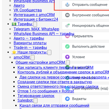
WhatsApp Business API
Авито
VK Сообщества
Интеграция с amoCRM
Интеграция с Битрикс24
💵 Тарифы
Telegram, MAX, WhatsApp
WhatsApp Business API — тарифы
Авито — тарифы
Варианты оплаты
Trade-in — тарифы
⭐ Наши продукты
amoCRM
Общие настройки amoCRM
Как написать клиенту первым в amoCRM
Контроль дублей и объединение сделок в amoCR
Две сделки на первое сообщение из-за раздела
Создание сделки при ответе в закрытую
Смена ответственного при создании сделки
Отлов 1-го сообщения + Roistat
Тегирование сделок
Salesbot
Канал связи для отправки сообщений