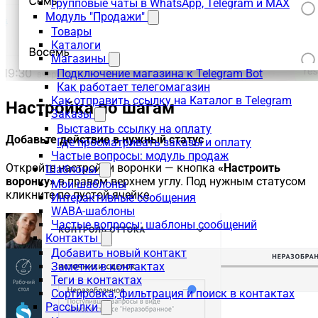
Групповые чаты в WhatsApp, Telegram и MAX
Модуль "Продажи"
Товары
Каталоги
Магазины
Подключение магазина к Telegram Bot
Как работает телегомагазин
Как отправить ссылку на Каталог в Telegram
Настройка по шагам
Заказы
Выставить ссылку на оплату
Добавьте действие в нужный статус
Где просматривать заказы и оплату
Частые вопросы: модуль продаж
Откройте настройки воронки — кнопка
«Настроить
Шаблоны
воронку»
в правом верхнем углу. Под нужным статусом
Мои шаблоны
кликните по пустой ячейке.
Интерактивные сообщения
WABA-шаблоны
Частые вопросы: шаблоны сообщений
Контакты
Добавить новый контакт
Заметки в контактах
Теги в контактах
Сортировка, фильтрация и поиск в контактах
Рассылки