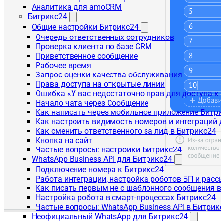
Аналитика для amoCRM
Битрикс24
Общие настройки Битрикс24
Очередь ответственных сотрудников
Проверка клиента по базе CRM
Приветственное сообщение
Рабочее время
Запрос оценки качества обслуживания
Права доступа на открытые линии
Ошибка «У вас недостаточно прав для доступа 
Начало чата через Сообщение
Как написать через мобильное приложение Битр
Как настроить видимость номеров и интеграций
Как сменить ответственного за лид в Битрикс24
Кнопка на сайт
Частые вопросы: настройки Битрикс24
WhatsApp Business API для Битрикс24
Подключение номера к Битрикс24
Работа интеграции, настройка роботов БП и рас
Как писать первым не с шаблонного сообщения 
Настройка робота в смарт-процессах Битрикс24
Частые вопросы: WhatsApp Business API в Битрик
Неофициальный WhatsApp для Битрикс24