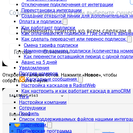
Отключение подключения от интеграции
Переустановка интеграции
Создание открытой линии для дополнительных 
Оплата и подписки
Как работают подписки
Как оплачиваются подписки / Где скачать зак
Как сделать перерасчет или перенос подписок
Смена тарифа подписки
Изменение размера подписки (количества номе
Как перенести оставшийся период с одной подп
Аванс на 5 дней
Уведомления
Прогрев номеров
Откроется галерея ботов. Нажмите
«Новое»
, чтобы
🔀 Каскадные сообщения
собрать бота с нуля.
Настройка каскадов в RadistWeb
Как настроить и как работает каскад в amoCRM
Теги
Настройки компании
Сотрудники
Профиль
Список поддерживаемых файлов нашими интегра
🤝 Партнёрам
Партнерская программа