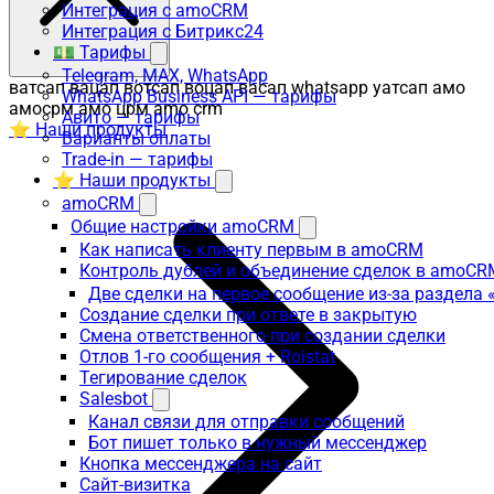
Интеграция с amoCRM
Интеграция с Битрикс24
💵 Тарифы
Telegram, MAX, WhatsApp
ватсап вацап вотсап воцап васап whatsapp уатсап амо
WhatsApp Business API — тарифы
амосрм амо црм amo crm
Авито — тарифы
⭐ Наши продукты
Варианты оплаты
Trade-in — тарифы
⭐ Наши продукты
amoCRM
Общие настройки amoCRM
Как написать клиенту первым в amoCRM
Контроль дублей и объединение сделок в amoCR
Две сделки на первое сообщение из-за раздела
Создание сделки при ответе в закрытую
Смена ответственного при создании сделки
Отлов 1-го сообщения + Roistat
Тегирование сделок
Salesbot
Канал связи для отправки сообщений
Бот пишет только в нужный мессенджер
Кнопка мессенджера на сайт
Сайт-визитка