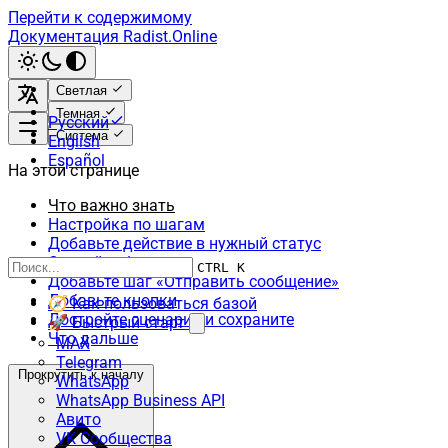
Перейти к содержимому
Документация Radist.Online
Светлая
Темная
Русский
Система
English
Español
На этой странице
Что важно знать
Настройка по шагам
Добавьте действие в нужный статус
Создайте бота
CTRL K
Добавьте шаг «Отправить сообщение»
Добавьте кнопки
🧭 Как пользоваться базой
Достройте сценарий и сохраните
🚀 Быстрый старт
Что дальше
MAX
Telegram
Прокрутить к началу
WhatsApp
WhatsApp Business API
Авито
VK Сообщества