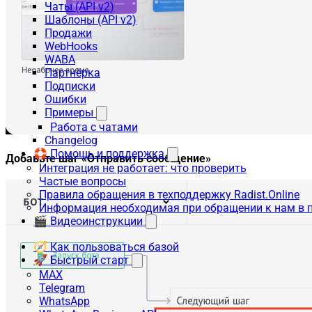
Чаты (API v2)
Шаблоны (API v2)
Продажи
WebHooks
WABA
Партнёрка
Подписки
Ошибки
Примеры
Работа с чатами
Changelog
🛟 Помощь и поддержка
Добавьте шаг «Отправить сообщение»
Интеграция не работает: что проверить
Частые вопросы
Правила обращения в техподдержку Radist.Online
Информация необходимая при обращении к нам в 
🎬 Видеоинструкции
🧭 Как пользоваться базой
🚀 Быстрый старт
MAX
Telegram
WhatsApp