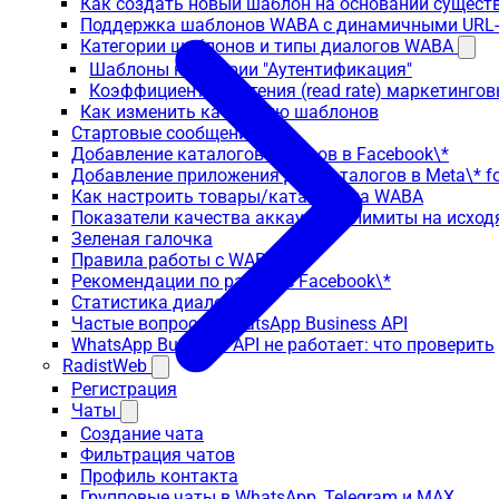
Как создать новый шаблон на основании сущес
Поддержка шаблонов WABA с динамичными URL
Категории шаблонов и типы диалогов WABA
Шаблоны категории "Аутентификация"
Коэффициент прочтения (read rate) маркетинго
Как изменить категорию шаблонов
Стартовые сообщения
Добавление каталогов товаров в Facebook\*
Добавление приложения для каталогов в Meta\* fo
Как настроить товары/каталоги на WABA
Показатели качества аккаунта и лимиты на исхо
Зеленая галочка
Правила работы с WABA
Рекомендации по работе с Facebook\*
Статистика диалогов
Частые вопросы: WhatsApp Business API
WhatsApp Business API не работает: что проверить
RadistWeb
Регистрация
Чаты
Создание чата
Фильтрация чатов
Профиль контакта
Групповые чаты в WhatsApp, Telegram и MAX