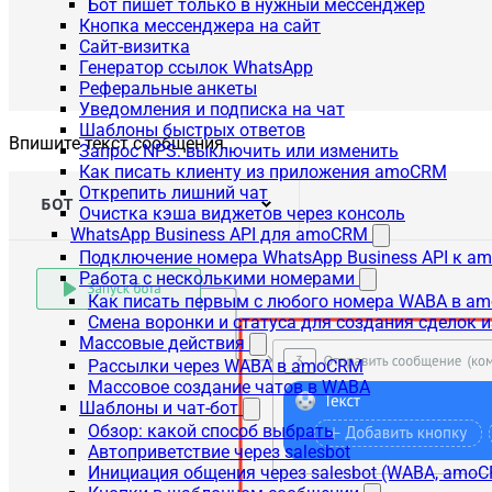
Бот пишет только в нужный мессенджер
Кнопка мессенджера на сайт
Сайт-визитка
Генератор ссылок WhatsApp
Реферальные анкеты
Уведомления и подписка на чат
Шаблоны быстрых ответов
Впишите текст сообщения.
Запрос NPS: выключить или изменить
Как писать клиенту из приложения amoCRM
Открепить лишний чат
Очистка кэша виджетов через консоль
WhatsApp Business API для amoCRM
Подключение номера WhatsApp Business API к a
Работа с несколькими номерами
Как писать первым с любого номера WABA в a
Смена воронки и статуса для создания сделок 
Массовые действия
Рассылки через WABA в amoCRM
Массовое создание чатов в WABA
Шаблоны и чат-бот
Обзор: какой способ выбрать
Автоприветствие через salesbot
Инициация общения через salesbot (WABA, amo