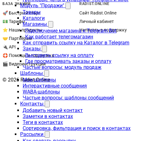
БАЗА ЗНАНИЙ
RADIST.ONLINE
Модуль "Продажи"
Товары
🚀 Быстрый старт
Сайт Radist.Online
Каталоги
💵 Тарифы
Личный кабинет
Магазины
⭐ Наши продукты
Написать в поддержку
Подключение магазина к Telegram Bot
Как работает телегомагазин
🤝 Партнёрам
Как отправить ссылку на Каталог в Telegram
🔌 API
Заказы
Выставить ссылку на оплату
🛟 Помощь и поддержка
Где просматривать заказы и оплату
🎬 Видеоинструкции
Частые вопросы: модуль продаж
Шаблоны
© 2026 Radist.Online
Мои шаблоны
Интерактивные сообщения
WABA-шаблоны
Частые вопросы: шаблоны сообщений
Контакты
Добавить новый контакт
Заметки в контактах
Теги в контактах
Сортировка, фильтрация и поиск в контактах
Рассылки
Как сделать рассылку