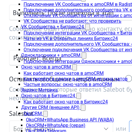
Подключение VK Сообщества к amoCRM в Radis
Подключение дополнительного сообщества VK к
Отключение VK Сообщества от интеграции с am
VK Сообщества не работают: что проверить
VK Сообщества + Битрикс24
Подключение интеграции VK Сообщества + Битр
Чаты из VK в Открытых линиях Битрикс24
Подключение дополнительного VK Сообщества: 
Отключение подключения VK Сообщества от инт
Одноклассники + amoCRM
Подключение интеграции Одноклассники + am
Окно чатов в amoCRM
Как работает окно чатов в amoCRM
Как перейти в сделку в amoCRM из окна чатов
Частые вопросы: окно чатов в amoCRM
Яндекс Метрика
Окно чатов в Битрикс24
Как работает окно чатов в Битрикс24
Другие CRM (внешнее API)
OkoCRM
OkoCRM+WhatsApp Business API (WABA)
OkoCRM+WhatsApp (серая)
OkoCRM+Telegram