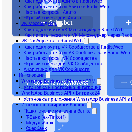
Как подключить Авито в RadistWeb
Как работают чаты Авито в RadistWeb
Частые вопросы: Авито
Чёрный список для Авито
VK Мессенджер
Как подключить VK Мессенджер в RadistWeb
Как писать первым в VK Мессенджер через Radi
VK Сообщества в RadistWeb
Как подключить VK Сообщества в RadistWeb
Как работают чаты VK Сообщества в RadistWeb
Частые вопросы: VK Сообщества
Чёрный список для VK Сообщества
Аналитика для VK Сообществ
Интеграции
WhatsApp Business API + amoCRM
Установка и настройка интеграции
WhatsApp Business API + Битрикс24
Установка приложения WhatsApp Business API в
Интернет-эквайринги банков
Подключение магазина банка
Т-Банк (ex-Tinkoff)
Модульбанк
Сбербанк