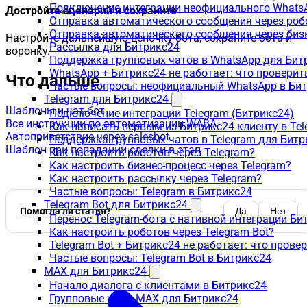
Подключение интеграции неофициального WhatsA
Достройте сценарий и сохраните
Отправка автоматического сообщения через роб
Отправка автоматического сообщения через биз
Настройте дальнейшую цепочку бота, сохраните бота и
Рассылка для Битрикс24
воронку.
Поддержка групповых чатов в WhatsApp для Бит
WhatsApp + Битрикс24 не работает: что проверит
Что дальше
Частые вопросы: неофициальный WhatsApp в Би
Telegram для Битрикс24
Шаблоны и чат-бот
Подключение интеграции Telegram (Битрикс24)
Все инструкции по автоматизации WABA
Как написать первым из Битрикс24 клиенту в Tel
Автоприветствие через salesbot
Поддержка групповых чатов в Telegram для Битр
Шаблон при попадании сделки в этап
Как настроить роботов через Telegram?
Как настроить бизнес-процесс через Telegram?
Как настроить рассылку через Telegram?
Частые вопросы: Telegram в Битрикс24
Telegram Bot для Битрикс24
Помогла ли статья?
Да
Нет
Перенос Telegram-бота с нативной интеграции Би
Как настроить роботов через Telegram Bot?
Telegram Bot + Битрикс24 не работает: что прове
Частые вопросы: Telegram Bot в Битрикс24
MAX для Битрикс24
Начало диалога с клиентами в Битрикс24
Групповые чаты MAX для Битрикс24