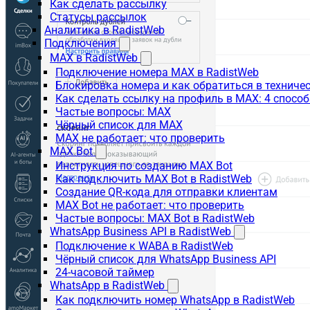
Как сделать рассылку
Статусы рассылок
Аналитика в RadistWeb
Подключения
MAX в RadistWeb
Подключение номера MAX в RadistWeb
Блокировка номера и как обратиться в технич
Как сделать ссылку на профиль в MAX: 4 способ
Частые вопросы: MAX
Чёрный список для MAX
MAX не работает: что проверить
MAX Bot
Инструкция по созданию MAX Bot
Как подключить MAX Bot в RadistWeb
Создание QR-кода для отправки клиентам
MAX Bot не работает: что проверить
Частые вопросы: MAX Bot в RadistWeb
WhatsApp Business API в RadistWeb
Подключение к WABA в RadistWeb
Чёрный список для WhatsApp Business API
24-часовой таймер
WhatsApp в RadistWeb
Как подключить номер WhatsApp в RadistWeb