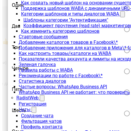
Как создать новый шаблон на основании сущес
Поддержка шаблонов WABA с динамичными URL
Категории шаблонов и типы диалогов WABA
Шаблоны категории "Аутентификация"
Коэффициент прочтения (read rate) маркетинго
Как изменить категорию шаблонов
Стартовые сообщения
Добавление каталогов товаров в Facebook\*
Добавление приложения для каталогов в Meta\* fo
Как настроить товары/каталоги на WABA
Показатели качества аккаунта и лимиты на исхо
Зеленая галочка
Правила работы с WABA
Рекомендации по работе с Facebook\*
Статистика диалогов
Частые вопросы: WhatsApp Business API
WhatsApp Business API не работает: что проверить
RadistWeb
Регистрация
Чаты
Создание чата
Фильтрация чатов
Профиль контакта