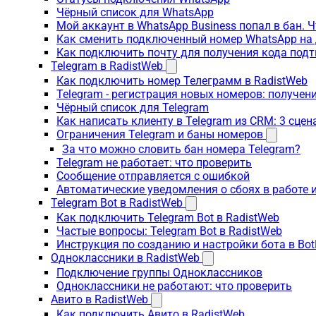
Чёрный список для WhatsApp
Мой аккаунт в WhatsApp Business попал в бан. 
Как сменить подключенный номер WhatsApp на 
Как подключить почту для получения кода под
Telegram в RadistWeb
Как подключить номер Телеграмм в RadistWeb
Telegram - регистрация новых номеров: получен
Чёрный список для Telegram
Как написать клиенту в Telegram из CRM: 3 сцен
Ограничения Telegram и баны номеров
За что можно словить бан номера Telegram?
Telegram не работает: что проверить
Сообщение отправляется с ошибкой
Автоматические уведомления о сбоях в работе 
Telegram Bot в RadistWeb
Как подключить Telegram Bot в RadistWeb
Частые вопросы: Telegram Bot в RadistWeb
Инструкция по созданию и настройки бота в Bot
Одноклассники в RadistWeb
Подключение группы Одноклассников
Одноклассники не работают: что проверить
Авито в RadistWeb
Как подключить Авито в RadistWeb