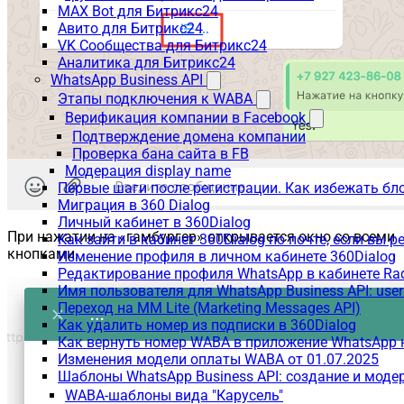
MAX Bot для Битрикс24
Авито для Битрикс24
VK Сообщества для Битрикс24
Аналитика для Битрикс24
WhatsApp Business API
Этапы подключения к WABA
Верификация компании в Facebook
Подтверждение домена компании
Проверка бана сайта в FB
Модерация display name
Первые шаги после регистрации. Как избежать бл
Миграция в 360 Dialog
Личный кабинет в 360Dialog
При нажатии на «гамбургер» открывается окно со всеми
Как зайти в кабинет 360Dialog по почте, если вы 
кнопками.
Изменение профиля в личном кабинете 360Dialog
Редактирование профиля WhatsApp в кабинете Ra
Имя пользователя для WhatsApp Business API: use
Переход на MM Lite (Marketing Messages API)
Как удалить номер из подписки в 360Dialog
Как вернуть номер WABA в приложение WhatsApp 
Изменения модели оплаты WABA от 01.07.2025
Шаблоны WhatsApp Business API: создание и моде
WABA-шаблоны вида "Карусель"