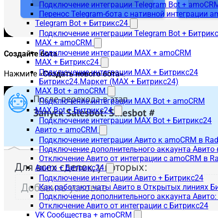
Подключение интеграции Telegram Bot + amoCR
Перенос Telegram-бота с нативной интеграции 
Telegram Bot + Битрикс24
Подключение интеграции Telegram Bot + Битрик
MAX + amoCRM
Подключение интеграции MAX + amoCRM
Создайте бота
MAX + Битрикс24
Подключение интеграции MAX + Битрикс24
Нажмите
«Создать нового бота»
.
Битрикс24.Маркет (MAX + Битрикс24)
MAX Bot + amoCRM
Подключение интеграции MAX Bot + amoCRM
MAX Bot + Битрикс24
Подключение интеграции MAX Bot + Битрикс24
Авито + amoCRM
Подключение интеграции Авито к amoCRM в Rad
Подключение дополнительного аккаунта Авито 
Отключение Авито от интеграции с amoCRM в R
Авито + Битрикс24
Подключение интеграции Авито + Битрикс24
Как работают чаты Авито в Открытых линиях Б
Подключение дополнительного аккаунта Авито:
Отключение Авито от интеграции с Битрикс24
VK Сообщества + amoCRM