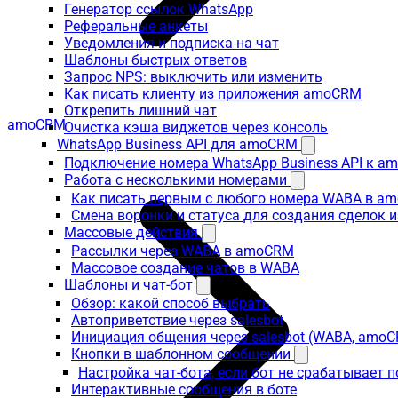
Генератор ссылок WhatsApp
Реферальные анкеты
Уведомления и подписка на чат
Шаблоны быстрых ответов
Запрос NPS: выключить или изменить
Как писать клиенту из приложения amoCRM
Открепить лишний чат
amoCRM
Очистка кэша виджетов через консоль
WhatsApp Business API для amoCRM
Подключение номера WhatsApp Business API к a
Работа с несколькими номерами
Как писать первым с любого номера WABA в a
Смена воронки и статуса для создания сделок 
Массовые действия
Рассылки через WABA в amoCRM
Массовое создание чатов в WABA
Шаблоны и чат-бот
Обзор: какой способ выбрать
Автоприветствие через salesbot
Инициация общения через salesbot (WABA, amo
Кнопки в шаблонном сообщении
Настройка чат-бота, если бот не срабатывает 
Интерактивные сообщения в боте