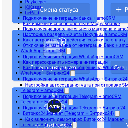
Paykeeper
ЮKassa
bePaid
Подключение интеграции банка + amoCRM
Как изменить способ оплаты в Модульбанке
Подключение дополнительного магазина к am
Настройка раздела «Счета/Покупки» в amoCRM
Как настроить срок действия ссылки на оплату
Отключение магазина от интеграции Банк + a
WhatsApp + amoCRM
Подключение интеграции WhatsApp + amoCRM
Как пересохранить номер в интеграции
Как очистить очередь сообщений на WhatsApp
WhatsApp + Битрикс24
Подключение интеграции WhatsApp + Битрикс24
Настройка автосоздания чата при отправке SM
Telegram + amoCRM
Подключение интеграции Telegram + amoCRM
Telegram + Битрикс24
Подключение интеграции Telegram + Битрикс24
Битрикс24.Маркет (Telegram + Битрикс24)
Как включить демо-тариф Битрикс24.Маркет
Telegram Bot + amoCRM