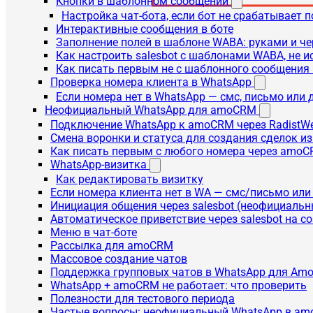
Кнопки в шаблонном сообщении
Настройка чат-бота, если бот не срабатывает 
Интерактивные сообщения в боте
Заполнение полей в шаблоне WABA: руками и че
Как настроить salesbot с шаблонами WABA, не 
Как писать первым не с шаблонного сообщени
Проверка номера клиента в WhatsApp
Если номера нет в WhatsApp — смс, письмо или
Неофициальный WhatsApp для amoCRM
Подключение WhatsApp к amoCRM через RadistW
Смена воронки и статуса для создания сделок и
Как писать первым с любого номера через amoC
WhatsApp-визитка
Как редактировать визитку
Если номера клиента нет в WA — смс/письмо ил
Инициация общения через salesbot (неофициаль
Автоматическое приветствие через salesbot на с
Меню в чат-боте
Рассылка для amoCRM
Массовое создание чатов
Поддержка групповых чатов в WhatsApp для A
WhatsApp + amoCRM не работает: что проверить
Полезности для тестового периода
Частые вопросы: неофициальный WhatsApp в a