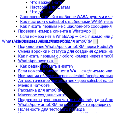
Что важно знать
Настройка по шагам
Что дальше
Заполнение полей в шаблоне WABA: руками и че
Как настроить salesbot с шаблонами WABA, не 
Как писать первым не с шаблонного сообщени
Проверка номера клиента в WhatsApp
Если номера нет в WhatsApp — смс, письмо или
WhatsApp Business API для amoCRM
Неофициальный WhatsApp для amoCRM
Подключение WhatsApp к amoCRM через RadistW
Смена воронки и статуса для создания сделок и
Как писать первым с любого номера через amoC
WhatsApp-визитка
Как редактировать визитку
Если номера клиента нет в WA — смс/письмо ил
Инициация общения через salesbot (неофициаль
Автоматическое приветствие через salesbot на с
Меню в чат-боте
Рассылка для amoCRM
Массовое создание чатов
Поддержка групповых чатов в WhatsApp для A
WhatsApp + amoCRM не работает: что проверить
Полезности для тестового периода