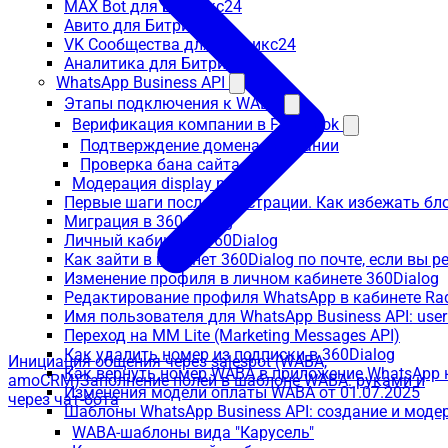
MAX Bot для Битрикс24
Авито для Битрикс24
VK Сообщества для Битрикс24
Аналитика для Битрикс24
WhatsApp Business API
Этапы подключения к WABA
Верификация компании в Facebook
Подтверждение домена компании
Проверка бана сайта в FB
Модерация display name
Первые шаги после регистрации. Как избежать бл
Миграция в 360 Dialog
Личный кабинет в 360Dialog
Как зайти в кабинет 360Dialog по почте, если вы 
Изменение профиля в личном кабинете 360Dialog
Редактирование профиля WhatsApp в кабинете Ra
Имя пользователя для WhatsApp Business API: use
Переход на MM Lite (Marketing Messages API)
Как удалить номер из подписки в 360Dialog
Инициация общения через salesbot (WABA,
Как вернуть номер WABA в приложение WhatsApp 
amoCRM)
Заполнение полей в шаблоне WABA: руками и
Изменения модели оплаты WABA от 01.07.2025
через чат-бота
Шаблоны WhatsApp Business API: создание и моде
WABA-шаблоны вида "Карусель"