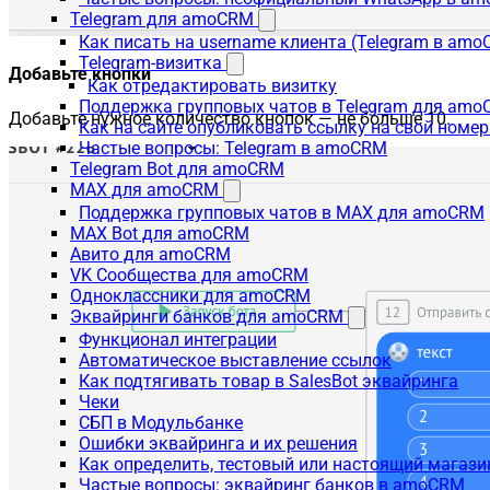
Telegram для amoCRM
Как писать на username клиента (Telegram в am
Telegram-визитка
Добавьте кнопки
Как отредактировать визитку
Поддержка групповых чатов в Telegram для am
Добавьте нужное количество кнопок — не больше 10.
Как на сайте опубликовать ссылку на свой номер
Частые вопросы: Telegram в amoCRM
Telegram Bot для amoCRM
MAX для amoCRM
Поддержка групповых чатов в MAX для amoCRM
MAX Bot для amoCRM
Авито для amoCRM
VK Сообщества для amoCRM
Одноклассники для amoCRM
Эквайринги банков для amoCRM
Функционал интеграции
Автоматическое выставление ссылок
Как подтягивать товар в SalesBot эквайринга
Чеки
СБП в Модульбанке
Ошибки эквайринга и их решения
Как определить, тестовый или настоящий магаз
Частые вопросы: эквайринг банков в amoCRM