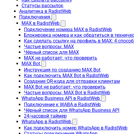
Статусы рассылок
Аналитика в RadistWeb
Подключения
MAX в RadistWeb
Подключение номера MAX в RadistWeb
Блокировка номера и как обратиться в технич
Как сделать ссылку на профиль в MAX: 4 способ
Частые вопросы: MAX
Чёрный список для MAX
MAX не работает: что проверить
MAX Bot
Инструкция по созданию MAX Bot
Как подключить MAX Bot в RadistWeb
Создание QR-кода для отправки клиентам
MAX Bot не работает: что проверить
Частые вопросы: MAX Bot в RadistWeb
WhatsApp Business API в RadistWeb
Подключение к WABA в RadistWeb
Чёрный список для WhatsApp Business API
24-часовой таймер
WhatsApp в RadistWeb
Как подключить номер WhatsApp в RadistWeb
Статусы подключения WhatsApp