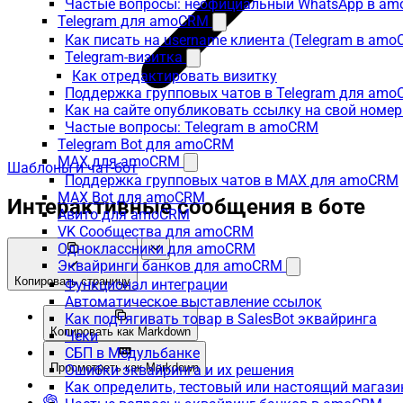
Частые вопросы: неофициальный WhatsApp в a
Telegram для amoCRM
Как писать на username клиента (Telegram в am
Telegram-визитка
Как отредактировать визитку
Поддержка групповых чатов в Telegram для am
Как на сайте опубликовать ссылку на свой номер
Частые вопросы: Telegram в amoCRM
Telegram Bot для amoCRM
MAX для amoCRM
Шаблоны и чат-бот
Поддержка групповых чатов в MAX для amoCRM
MAX Bot для amoCRM
Интерактивные сообщения в боте
Авито для amoCRM
VK Сообщества для amoCRM
Одноклассники для amoCRM
Эквайринги банков для amoCRM
Копировать страницу
Функционал интеграции
Автоматическое выставление ссылок
Как подтягивать товар в SalesBot эквайринга
Копировать как Markdown
Чеки
СБП в Модульбанке
Просмотреть как Markdown
Ошибки эквайринга и их решения
Как определить, тестовый или настоящий магаз