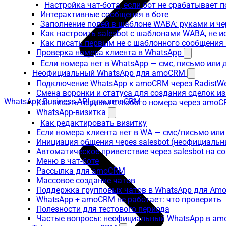
Настройка чат-бота, если бот не срабатывает 
Интерактивные сообщения в боте
Заполнение полей в шаблоне WABA: руками и че
Как настроить salesbot с шаблонами WABA, не 
Как писать первым не с шаблонного сообщени
Проверка номера клиента в WhatsApp
Если номера нет в WhatsApp — смс, письмо или
Неофициальный WhatsApp для amoCRM
Подключение WhatsApp к amoCRM через RadistW
Смена воронки и статуса для создания сделок и
WhatsApp Business API для amoCRM
Как писать первым с любого номера через amoC
WhatsApp-визитка
Как редактировать визитку
Если номера клиента нет в WA — смс/письмо ил
Инициация общения через salesbot (неофициаль
Автоматическое приветствие через salesbot на с
Меню в чат-боте
Рассылка для amoCRM
Массовое создание чатов
Поддержка групповых чатов в WhatsApp для A
WhatsApp + amoCRM не работает: что проверить
Полезности для тестового периода
Частые вопросы: неофициальный WhatsApp в a