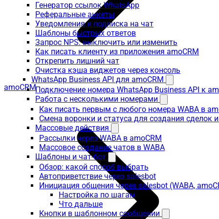
Генератор ссылок WhatsApp
Реферальные анкеты
Уведомления и подписка на чат
Шаблоны быстрых ответов
Запрос NPS: выключить или изменить
Как писать клиенту из приложения amoCRM
Открепить лишний чат
Очистка кэша виджетов через консоль
WhatsApp Business API для amoCRM
amoCRM
Подключение номера WhatsApp Business API к a
Работа с несколькими номерами
Как писать первым с любого номера WABA в a
Смена воронки и статуса для создания сделок 
Массовые действия
Рассылки через WABA в amoCRM
Массовое создание чатов в WABA
Шаблоны и чат-бот
Обзор: какой способ выбрать
Автоприветствие через salesbot
Инициация общения через salesbot (WABA, amo
Настройка по шагам
Что дальше
Кнопки в шаблонном сообщении