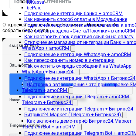
ЮKassa
bePaid
Подключение интеграции банка + amoCRM
Как изменить способ оплаты в Модульбанке
Откроется галерея ботов. Нажмите
«Новое»
, чтобы
Подключение дополнительного магазина к am
собрать бота с нуля.
Настройка раздела «Счета/Покупки» в amoCRM
Как настроить срок действия ссылки на оплату
Отключение магазина от интеграции Банк + a
WhatsApp + amoCRM
Подключение интеграции WhatsApp + amoCRM
Как пересохранить номер в интеграции
Как очистить очередь сообщений на WhatsApp
WhatsApp + Битрикс24
Подключение интеграции WhatsApp + Битрикс24
Настройка автосоздания чата при отправке SM
Telegram + amoCRM
Подключение интеграции Telegram + amoCRM
Telegram + Битрикс24
Подключение интеграции Telegram + Битрикс24
Битрикс24.Маркет (Telegram + Битрикс24)
Как включить демо-тариф Битрикс24.Маркет
Telegram Bot + amoCRM
Подключение интеграции Telegram Bot + amoCR