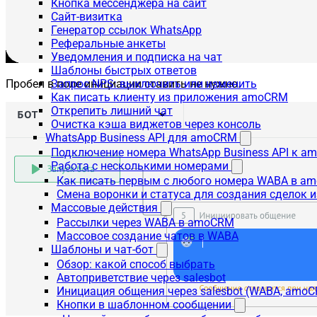
Кнопка мессенджера на сайт
Сайт-визитка
Генератор ссылок WhatsApp
Реферальные анкеты
Уведомления и подписка на чат
Шаблоны быстрых ответов
Пробел в поле инициации ставить не нужно.
Запрос NPS: выключить или изменить
Как писать клиенту из приложения amoCRM
Открепить лишний чат
Очистка кэша виджетов через консоль
WhatsApp Business API для amoCRM
Подключение номера WhatsApp Business API к a
Работа с несколькими номерами
Как писать первым с любого номера WABA в a
Смена воронки и статуса для создания сделок 
Массовые действия
Рассылки через WABA в amoCRM
Массовое создание чатов в WABA
Шаблоны и чат-бот
Обзор: какой способ выбрать
Автоприветствие через salesbot
Инициация общения через salesbot (WABA, amo
Кнопки в шаблонном сообщении