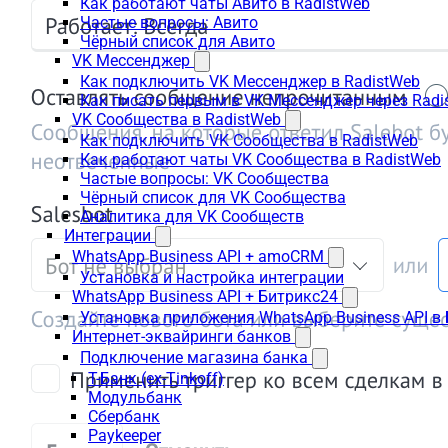
Как работают чаты Авито в RadistWeb
Частые вопросы: Авито
Чёрный список для Авито
VK Мессенджер
Как подключить VK Мессенджер в RadistWeb
Как писать первым в VK Мессенджер через Radi
VK Сообщества в RadistWeb
Как подключить VK Сообщества в RadistWeb
Как работают чаты VK Сообщества в RadistWeb
Частые вопросы: VK Сообщества
Чёрный список для VK Сообщества
Аналитика для VK Сообществ
Интеграции
WhatsApp Business API + amoCRM
Установка и настройка интеграции
WhatsApp Business API + Битрикс24
Установка приложения WhatsApp Business API в
Интернет-эквайринги банков
Подключение магазина банка
Т-Банк (ex-Tinkoff)
Модульбанк
Сбербанк
Paykeeper