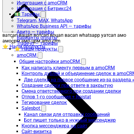
Интеграция с amoCRM
Интеграция с Битрикс24
💵 Тарифы
Telegram, MAX, WhatsApp
WhatsApp Business API — тарифы
Авито — тарифы
ватсап вацап вотсап воцап васап whatsapp уатсап амо
Варианты оплаты
амосрм амо црм amo crm
Trade-in — тарифы
⭐ Наши продукты
⭐ Наши продукты
amoCRM
Общие настройки amoCRM
Как написать клиенту первым в amoCRM
Контроль дублей и объединение сделок в amoCR
Две сделки на первое сообщение из-за раздела
Создание сделки при ответе в закрытую
Смена ответственного при создании сделки
Отлов 1-го сообщения + Roistat
Тегирование сделок
Salesbot
Канал связи для отправки сообщений
Бот пишет только в нужный мессенджер
Кнопка мессенджера на сайт
Сайт-визитка