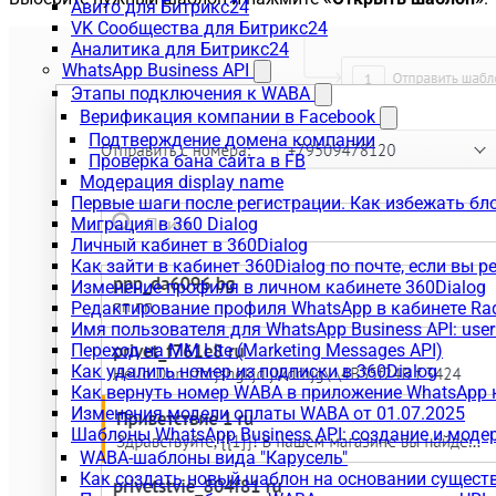
Авито для Битрикс24
VK Сообщества для Битрикс24
Аналитика для Битрикс24
WhatsApp Business API
Этапы подключения к WABA
Верификация компании в Facebook
Подтверждение домена компании
Проверка бана сайта в FB
Модерация display name
Первые шаги после регистрации. Как избежать бл
Миграция в 360 Dialog
Личный кабинет в 360Dialog
Как зайти в кабинет 360Dialog по почте, если вы 
Изменение профиля в личном кабинете 360Dialog
Редактирование профиля WhatsApp в кабинете Ra
Имя пользователя для WhatsApp Business API: use
Переход на MM Lite (Marketing Messages API)
Как удалить номер из подписки в 360Dialog
Как вернуть номер WABA в приложение WhatsApp 
Изменения модели оплаты WABA от 01.07.2025
Шаблоны WhatsApp Business API: создание и моде
WABA-шаблоны вида "Карусель"
Как создать новый шаблон на основании сущес