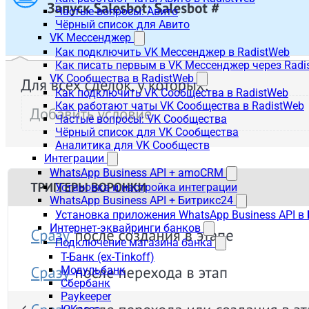
Частые вопросы: Авито
Чёрный список для Авито
VK Мессенджер
Как подключить VK Мессенджер в RadistWeb
Как писать первым в VK Мессенджер через Radi
VK Сообщества в RadistWeb
Как подключить VK Сообщества в RadistWeb
Как работают чаты VK Сообщества в RadistWeb
Частые вопросы: VK Сообщества
Чёрный список для VK Сообщества
Аналитика для VK Сообществ
Интеграции
WhatsApp Business API + amoCRM
Установка и настройка интеграции
WhatsApp Business API + Битрикс24
Установка приложения WhatsApp Business API в
Интернет-эквайринги банков
Подключение магазина банка
Т-Банк (ex-Tinkoff)
Модульбанк
Сбербанк
Paykeeper