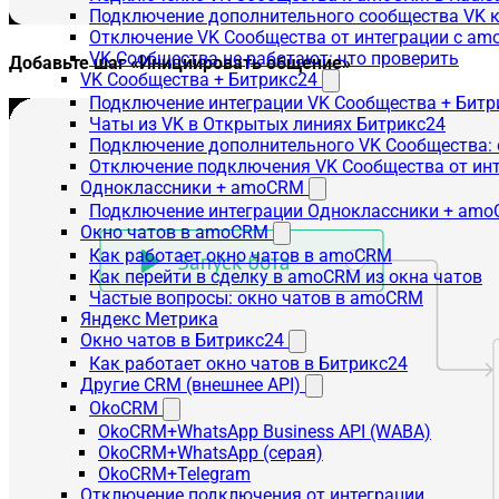
Подключение дополнительного сообщества VK к
Отключение VK Сообщества от интеграции с am
VK Сообщества не работают: что проверить
Добавьте шаг «Инициировать общение»
VK Сообщества + Битрикс24
Подключение интеграции VK Сообщества + Битр
Чаты из VK в Открытых линиях Битрикс24
Подключение дополнительного VK Сообщества: 
Отключение подключения VK Сообщества от инт
Одноклассники + amoCRM
Подключение интеграции Одноклассники + am
Окно чатов в amoCRM
Как работает окно чатов в amoCRM
Как перейти в сделку в amoCRM из окна чатов
Частые вопросы: окно чатов в amoCRM
Яндекс Метрика
Окно чатов в Битрикс24
Как работает окно чатов в Битрикс24
Другие CRM (внешнее API)
OkoCRM
OkoCRM+WhatsApp Business API (WABA)
OkoCRM+WhatsApp (серая)
OkoCRM+Telegram
Отключение подключения от интеграции