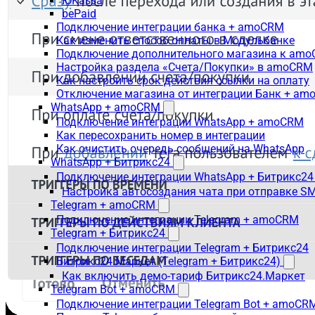
ЮKassa
bePaid
Подключение интеграции банка + amoCRM
Как изменить способ оплаты в Модульбанке
Подключение дополнительного магазина к am
Настройка раздела «Счета/Покупки» в amoCRM
Как настроить срок действия ссылки на оплату
Отключение магазина от интеграции Банк + a
WhatsApp + amoCRM
Подключение интеграции WhatsApp + amoCRM
Как пересохранить номер в интеграции
Как очистить очередь сообщений на WhatsApp
WhatsApp + Битрикс24
Подключение интеграции WhatsApp + Битрикс24
Настройка автосоздания чата при отправке SM
Telegram + amoCRM
Подключение интеграции Telegram + amoCRM
Telegram + Битрикс24
Подключение интеграции Telegram + Битрикс24
Битрикс24.Маркет (Telegram + Битрикс24)
Как включить демо-тариф Битрикс24.Маркет
Telegram Bot + amoCRM
Подключение интеграции Telegram Bot + amoCR