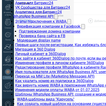
Авито для Битрикс24
VK Сообщества для Битрикс24
Аналитика для Битрикс24
WhatsApp Business API
Этапы подключения к WABA
Верификация компании в Facebook
Подтверждение домена компании
Проверка бана сайта в FB
Модерация display name
Первые шаги после регистрации. Как избежать бл
Миграция в 360 Dialog
Личный кабинет в 360Dialog
Как зайти в кабинет 360Dialog по почте, если вы 
Изменение профиля в личном кабинете 360Dialog
Редактирование профиля WhatsApp в кабинете Ra
Имя пользователя для WhatsApp Business API: use
Переход на MM Lite (Marketing Messages API)
Как удалить номер из подписки в 360Dialog
Как вернуть номер WABA в приложение WhatsApp 
Изменения модели оплаты WABA от 01.07.2025
Шаблоны WhatsApp Business API: создание и моде
WABA-шаблоны вида "Карусель"
Как создать новый шаблон на основании сущес