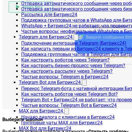
Отправка автоматического сообщения через роб
Отправка автоматического сообщения через биз
Рассылка для Битрикс24
Поддержка групповых чатов в WhatsApp для Бит
WhatsApp + Битрикс24 не работает: что проверит
Частые вопросы: неофициальный WhatsApp в Би
Telegram для Битрикс24
Подключение интеграции Telegram (Битрикс24)
Как написать первым из Битрикс24 клиенту в Tel
Поддержка групповых чатов в Telegram для Битр
Как настроить роботов через Telegram?
Как настроить бизнес-процесс через Telegram?
Как настроить рассылку через Telegram?
Частые вопросы: Telegram в Битрикс24
Telegram Bot для Битрикс24
Перенос Telegram-бота с нативной интеграции Би
Как настроить роботов через Telegram Bot?
Telegram Bot + Битрикс24 не работает: что прове
Частые вопросы: Telegram Bot в Битрикс24
MAX для Битрикс24
Начало диалога с клиентами в Битрикс24
Выберите шаблон
Групповые чаты MAX для Битрикс24
MAX Bot для Битрикс24
Выберите нужный шаблон и нажмите
«Открыть шаблон»
.