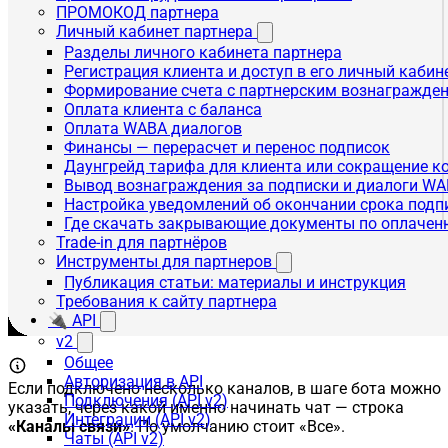
ПРОМОКОД партнера
Личный кабинет партнера
Разделы личного кабинета партнера
Регистрация клиента и доступ в его личный кабин
Формирование счета с партнерским вознагражде
Оплата клиента с баланса
Оплата WABA диалогов
Финансы — перерасчет и перенос подписок
Даунгрейд тарифа для клиента или сокращение к
Вывод вознаграждения за подписки и диалоги W
Настройка уведомлений об окончании срока подп
Где скачать закрывающие документы по оплачен
Trade-in для партнёров
Инструменты для партнеров
Публикация статьи: материалы и инструкция
Требования к сайту партнера
🔌 API
v2
Общее
Авторизация в API
Если подключено несколько каналов, в шаге бота можно
Подключения (API v2)
указать, через какой именно начинать чат — строка
Интеграции (API v2)
«Каналы связи»
. По умолчанию стоит «Все».
Чаты (API v2)