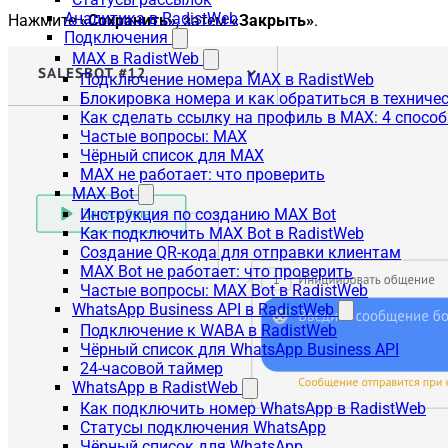
Аналитика в RadistWeb
Нажмите
«Сохранить»
, затем
«Закрыть»
.
Подключения
MAX в RadistWeb
Подключение номера MAX в RadistWeb
Блокировка номера и как обратиться в технич
Как сделать ссылку на профиль в MAX: 4 способ
Частые вопросы: MAX
Чёрный список для MAX
MAX не работает: что проверить
MAX Bot
Инструкция по созданию MAX Bot
Как подключить MAX Bot в RadistWeb
Создание QR-кода для отправки клиентам
MAX Bot не работает: что проверить
Частые вопросы: MAX Bot в RadistWeb
WhatsApp Business API в RadistWeb
Подключение к WABA в RadistWeb
Чёрный список для WhatsApp Business API
24-часовой таймер
WhatsApp в RadistWeb
Как подключить номер WhatsApp в RadistWeb
Статусы подключения WhatsApp
Чёрный список для WhatsApp