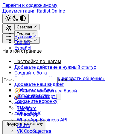
Перейти к содержимому
Документация Radist.Online
Светлая
Темная
Русский
Система
English
Español
На этой странице
Настройка по шагам
Добавьте действие в нужный статус
Создайте бота
Добавьте шаг «Инициировать общение»
CTRL K
Добавьте наш виджет
Выберите шаблон
🧭 Как пользоваться базой
Сохраните бота
🚀 Быстрый старт
Сохраните воронку
MAX
Готово
Telegram
Что дальше
WhatsApp
WhatsApp Business API
Прокрутить к началу
Авито
VK Сообщества