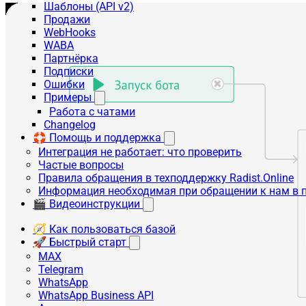
Шаблоны (API v2)
Продажи
WebHooks
WABA
Партнёрка
Подписки
Ошибки
Примеры
Работа с чатами
Changelog
🛟 Помощь и поддержка
Интеграция не работает: что проверить
Частые вопросы
Правила обращения в техподдержку Radist.Online
Информация необходимая при обращении к нам в 
🎬 Видеоинструкции
🧭 Как пользоваться базой
🚀 Быстрый старт
MAX
Telegram
WhatsApp
WhatsApp Business API