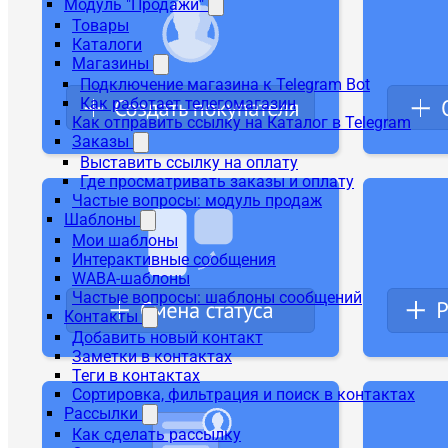
Модуль "Продажи"
Товары
Каталоги
Магазины
Подключение магазина к Telegram Bot
Как работает телегомагазин
Как отправить ссылку на Каталог в Telegram
Заказы
Выставить ссылку на оплату
Где просматривать заказы и оплату
Частые вопросы: модуль продаж
Шаблоны
Мои шаблоны
Интерактивные сообщения
WABA-шаблоны
Частые вопросы: шаблоны сообщений
Контакты
Добавить новый контакт
Заметки в контактах
Теги в контактах
Сортировка, фильтрация и поиск в контактах
Рассылки
Как сделать рассылку