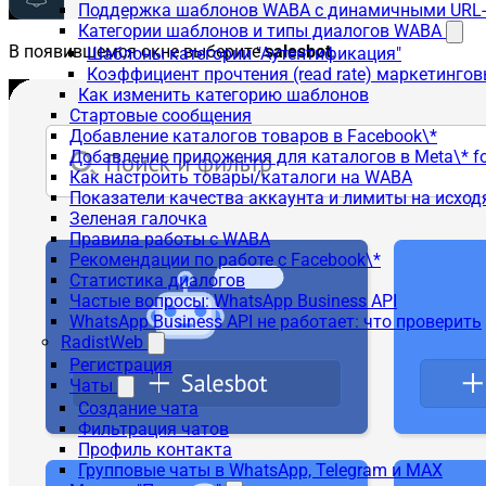
Поддержка шаблонов WABA с динамичными URL
Категории шаблонов и типы диалогов WABA
В появившемся окне выберите
salesbot
.
Шаблоны категории "Аутентификация"
Коэффициент прочтения (read rate) маркетинго
Как изменить категорию шаблонов
Стартовые сообщения
Добавление каталогов товаров в Facebook\*
Добавление приложения для каталогов в Meta\* fo
Как настроить товары/каталоги на WABA
Показатели качества аккаунта и лимиты на исхо
Зеленая галочка
Правила работы с WABA
Рекомендации по работе с Facebook\*
Статистика диалогов
Частые вопросы: WhatsApp Business API
WhatsApp Business API не работает: что проверить
RadistWeb
Регистрация
Чаты
Создание чата
Фильтрация чатов
Профиль контакта
Групповые чаты в WhatsApp, Telegram и MAX