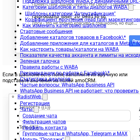
Поддержка шаблонов WABA с динамичными URL
Категории шаблонов и типы диалогов WABA
Шаблоны категории "Аутентификация"
Коэффициент прочтения (read rate) маркетинго
Как изменить категорию шаблонов
Стартовые сообщения
Добавление каталогов товаров в Facebook\*
Добавление приложения для каталогов в Meta\* fo
Как настроить товары/каталоги на WABA
Показатели качества аккаунта и лимиты на исхо
Зеленая галочка
Правила работы с WABA
Рекомендации по работе с Facebook\*
Если в шаблоне есть поля, заполните их вручную или
Статистика диалогов
подставьте значения из полей amoCRM.
Частые вопросы: WhatsApp Business API
WhatsApp Business API не работает: что проверить
RadistWeb
Регистрация
Чаты
Создание чата
Фильтрация чатов
Профиль контакта
Групповые чаты в WhatsApp, Telegram и MAX
Модуль "Продажи"