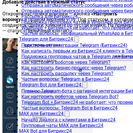
Добавьте действие в нужный статус
Отправка автоматического сообщения через роб
Отправка автоматического сообщения через биз
Откройте настройки воронки — кнопка
«Настроить
Рассылка для Битрикс24
воронку»
в правом верхнем углу. Под статусом, в которо
Поддержка групповых чатов в WhatsApp для Бит
создаются сделки, кликните по пустой ячейке. На пример
WhatsApp + Битрикс24 не работает: что проверит
— статус «Первичный контакт».
Частые вопросы: неофициальный WhatsApp в Би
Telegram для Битрикс24
Подключение интеграции Telegram (Битрикс24)
Как написать первым из Битрикс24 клиенту в Tel
Поддержка групповых чатов в Telegram для Битр
Как настроить роботов через Telegram?
Как настроить бизнес-процесс через Telegram?
Как настроить рассылку через Telegram?
Частые вопросы: Telegram в Битрикс24
Telegram Bot для Битрикс24
Перенос Telegram-бота с нативной интеграции Би
Как настроить роботов через Telegram Bot?
Telegram Bot + Битрикс24 не работает: что прове
Частые вопросы: Telegram Bot в Битрикс24
MAX для Битрикс24
Начало диалога с клиентами в Битрикс24
Групповые чаты MAX для Битрикс24
MAX Bot для Битрикс24