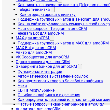
Как писать на username клиента (Telegram в am
Telegram-визитка
Как отредактировать визитку
Поддержка групповых чатов в Telegram для am
Как на сайте опубликовать ссылку на свой номер
Частые вопросы: Telegram в amoCRM
Telegram Bot для amoCRM
MAX для amoCRM
Поддержка групповых чатов в MAX для amoCRM
MAX Bot для amoCRM
Авито для amoCRM
VK Сообщества для amoCRM
Одноклассники для amoCRM
Эквайринги банков для amoCRM
Функционал интеграции
Автоматическое выставление ссылок
Как подтягивать товар в SalesBot эквайринга
Чеки
СБП в Модульбанке
Ошибки эквайринга и их решения
Как определить, тестовый или настоящий магаз
Частые вопросы: эквайринг банков в amoCRM
Аналитика для amoCRM