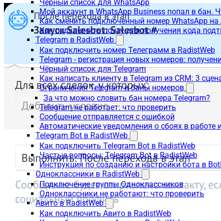
Чёрный список для WhatsApp
Мой аккаунт в WhatsApp Business попал в бан. 
Как сменить подключенный номер WhatsApp на 
Как подключить почту для получения кода под
Telegram в RadistWeb
Как подключить номер Телеграмм в RadistWeb
Telegram - регистрация новых номеров: получен
Чёрный список для Telegram
Как написать клиенту в Telegram из CRM: 3 сцен
Ограничения Telegram и баны номеров
За что можно словить бан номера Telegram?
Telegram не работает: что проверить
Сообщение отправляется с ошибкой
Автоматические уведомления о сбоях в работе 
Telegram Bot в RadistWeb
Как подключить Telegram Bot в RadistWeb
Частые вопросы: Telegram Bot в RadistWeb
Инструкция по созданию и настройки бота в Bot
Одноклассники в RadistWeb
Подключение группы Одноклассников
Одноклассники не работают: что проверить
Авито в RadistWeb
Как подключить Авито в RadistWeb