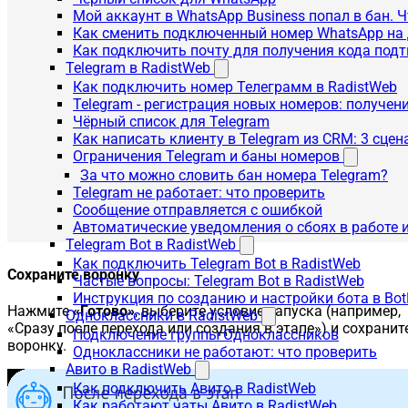
Мой аккаунт в WhatsApp Business попал в бан. 
Как сменить подключенный номер WhatsApp на 
Как подключить почту для получения кода под
Telegram в RadistWeb
Как подключить номер Телеграмм в RadistWeb
Telegram - регистрация новых номеров: получен
Чёрный список для Telegram
Как написать клиенту в Telegram из CRM: 3 сцен
Ограничения Telegram и баны номеров
За что можно словить бан номера Telegram?
Telegram не работает: что проверить
Сообщение отправляется с ошибкой
Автоматические уведомления о сбоях в работе 
Telegram Bot в RadistWeb
Как подключить Telegram Bot в RadistWeb
Сохраните воронку
Частые вопросы: Telegram Bot в RadistWeb
Инструкция по созданию и настройки бота в Bot
Нажмите
«Готово»
, выберите условие запуска (например,
Одноклассники в RadistWeb
«Сразу после перехода или создания в этапе») и сохранит
Подключение группы Одноклассников
воронку.
Одноклассники не работают: что проверить
Авито в RadistWeb
Как подключить Авито в RadistWeb
Как работают чаты Авито в RadistWeb