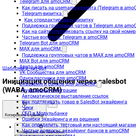
Telegram для amoCRM
Как писать на username клиента (Telegram в am
Telegram-визитка
Как отредактировать визитку
Поддержка групповых чатов в Telegram для am
Как на сайте опубликовать ссылку на свой номер
Частые вопросы: Telegram в amoCRM
Telegram Bot для amoCRM
MAX для amoCRM
Поддержка групповых чатов в MAX для amoCRM
MAX Bot для amoCRM
Авито для amoCRM
Шаблоны и чат-бот
VK Сообщества для amoCRM
Одноклассники для amoCRM
Инициация общения через salesbot
Эквайринги банков для amoCRM
(WABA, amoCRM)
Функционал интеграции
Автоматическое выставление ссылок
Как подтягивать товар в SalesBot эквайринга
Чеки
СБП в Модульбанке
Копировать страницу
Ошибки эквайринга и их решения
Как определить, тестовый или настоящий магаз
Частые вопросы: эквайринг банков в amoCRM
Копировать как Markdown