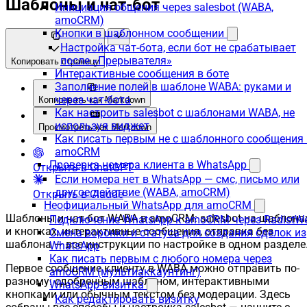
Шаблоны и чат-бот
Инициация общения через salesbot (WABA,
amoCRM)
Кнопки в шаблонном сообщении
Настройка чат-бота, если бот не срабатывает
после «Прерывателя»
Копировать страницу
Интерактивные сообщения в боте
Заполнение полей в шаблоне WABA: руками и
через чат-бота
Копировать как Markdown
Как настроить salesbot с шаблонами WABA, не
используя виджет
Просмотреть как Markdown
Как писать первым не с шаблонного сообщения 
amoCRM
Проверка номера клиента в WhatsApp
Открыть в ChatGPT
Если номера нет в WhatsApp — смс, письмо или
другое действие (WABA, amoCRM)
Открыть в Claude
Неофициальный WhatsApp для amoCRM
Шаблоны и чат-бот WABA в amoCRM: salesbot на шаблона
Подключение WhatsApp к amoCRM через RadistW
и кнопках, интерактивные сообщения, отправка без
Смена воронки и статуса для создания сделок из
шаблона — все инструкции по настройке в одном разделе
WhatsApp
Как писать первым с любого номера через
Первое сообщение клиенту в WABA можно отправить по-
amoCRM (мультиаккаунтинг)
разному: одобренным шаблоном, интерактивными
WhatsApp-визитка
кнопками или обычным текстом без модерации. Здесь
Как редактировать визитку