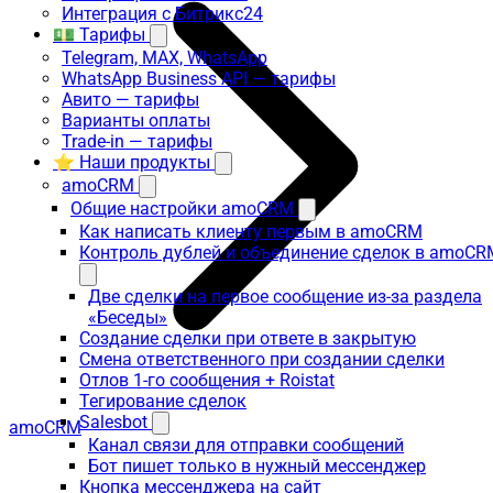
Интеграция с Битрикс24
💵 Тарифы
Telegram, MAX, WhatsApp
WhatsApp Business API — тарифы
Авито — тарифы
Варианты оплаты
Trade-in — тарифы
⭐ Наши продукты
amoCRM
Общие настройки amoCRM
Как написать клиенту первым в amoCRM
Контроль дублей и объединение сделок в amoCR
Две сделки на первое сообщение из-за раздела
«Беседы»
Создание сделки при ответе в закрытую
Смена ответственного при создании сделки
Отлов 1-го сообщения + Roistat
Тегирование сделок
Salesbot
amoCRM
Канал связи для отправки сообщений
Бот пишет только в нужный мессенджер
Кнопка мессенджера на сайт