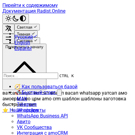
Перейти к содержимому
Документация Radist.Online
Светлая
Темная
Русский
Система
English
Прокрутить к началу
Español
CTRL K
🧭 Как пользоваться базой
🚀 Быстрый старт
ватсап вацап вотсап воцап васап whatsapp уатсап амо
амосрм амо црм amo crm шаблон шаблоны заготовка
MAX
быстрый ответ
Telegram
⭐ Наши продукты
WhatsApp
WhatsApp Business API
Авито
VK Сообщества
Интеграция с amoCRM