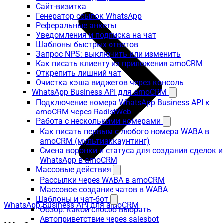
Сайт-визитка
Генератор ссылок WhatsApp
Реферальные анкеты
Уведомления и подписка на чат
Шаблоны быстрых ответов
Запрос NPS: выключить или изменить
Как писать клиенту из приложения amoCRM
Открепить лишний чат
Очистка кэша виджетов через консоль
WhatsApp Business API для amoCRM
Подключение номера WhatsApp Business API к
amoCRM через RadistWeb
Работа с несколькими номерами
Как писать первым с любого номера WABA в
amoCRM (мультиаккаунтинг)
Смена воронки и статуса для создания сделок и
WhatsApp в amoCRM
Массовые действия
Рассылки через WABA в amoCRM
Массовое создание чатов в WABA
Шаблоны и чат-бот
WhatsApp Business API для amoCRM
Обзор: какой способ выбрать
Автоприветствие через salesbot