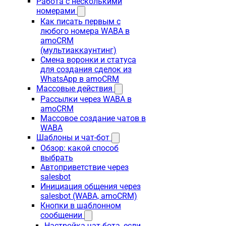
Работа с несколькими
номерами
Как писать первым с
любого номера WABA в
amoCRM
(мультиаккаунтинг)
Смена воронки и статуса
для создания сделок из
WhatsApp в amoCRM
Массовые действия
Рассылки через WABA в
amoCRM
Массовое создание чатов в
WABA
Шаблоны и чат-бот
Обзор: какой способ
выбрать
Автоприветствие через
salesbot
Инициация общения через
salesbot (WABA, amoCRM)
Кнопки в шаблонном
сообщении
Настройка чат-бота, если