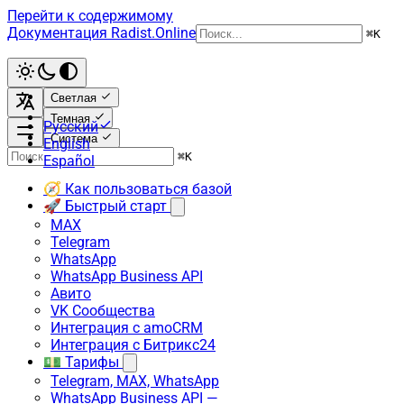
Перейти к содержимому
Документация Radist.Online
⌘
K
Светлая
Темная
Русский
Система
English
⌘
K
Español
🧭 Как пользоваться базой
🚀 Быстрый старт
MAX
Telegram
WhatsApp
WhatsApp Business API
Авито
VK Сообщества
Интеграция с amoCRM
Интеграция с Битрикс24
💵 Тарифы
Telegram, MAX, WhatsApp
WhatsApp Business API —