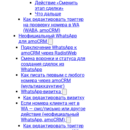
Действие «Сменить
этап сделки»
Что дальше
Как редактировать триггер
на проверку номера в WA
(WABA, amoCRM)
Неофициальный WhatsApp
для amoCRM
Подключение WhatsApp к
amoCRM через RadistWeb
Смена воронки и статуса для
создания сделок из
WhatsApp
Как писать первым с любого
номера через amoCRM
(мультиаккаунтинг)
WhatsApp-визитка
Как редактировать визитку
Если номера клиента нет в
WA — смс/письмо или другое
действие (неофициальный
WhatsApp, amoCRM)
Как редактировать триггер