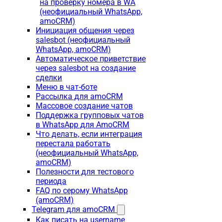
на проверку номера в WA
(неофициальный WhatsApp,
amoCRM)
Инициация общения через
salesbot (неофициальный
WhatsApp, amoCRM)
Автоматическое приветствие
через salesbot на создание
сделки
Меню в чат-боте
Рассылка для amoCRM
Массовое создание чатов
Поддержка групповых чатов
в WhatsApp для AmoCRM
Что делать, если интеграция
перестала работать
(неофициальный WhatsApp,
amoCRM)
Полезности для тестового
периода
FAQ по серому WhatsApp
(amoCRM)
Telegram для amoCRM
Как писать на username