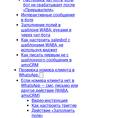
бот не срабатывает после
«Прерывателя»
Интерактивные сообщения
в боте
Заполнение полей в
шаблоне WABA: руками и
через чат-бота
Как настроить salesbot с
шаблонами WABA, не
используя виджет
Как писать первым не с
шаблонного сообщения в
amoCRM
Проверка номера клиента в
WhatsApp
Если номера клиента нет в
WhatsApp — смс, письмо или
другое действие (WABA,
amoCRM)
Видео-инструкция
Как настроить триггер
Действие «Заполнить
поле»