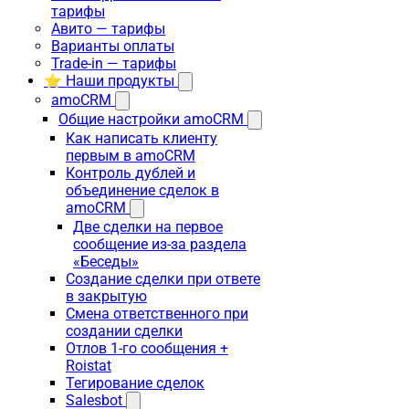
тарифы
Авито — тарифы
Варианты оплаты
Trade-in — тарифы
⭐ Наши продукты
amoCRM
Общие настройки amoCRM
Как написать клиенту
первым в amoCRM
Контроль дублей и
объединение сделок в
amoCRM
Две сделки на первое
сообщение из-за раздела
«Беседы»
Создание сделки при ответе
в закрытую
Смена ответственного при
создании сделки
Отлов 1-го сообщения +
Roistat
Тегирование сделок
Salesbot