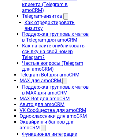
клиента (Telegram в
amoCRM)
Telegram-визитка
Как отредактировать
визитку
Поддержка групповых чатов
в Telegram для amoCRM
Как на сайте опубликовать
ссылку на свой номер
Telegram?
Частые вопросы (Telegram
для amoCRM)
Telegram Bot для amoCRM
MAX для amoCRM
Поддержка групповых чатов
в MAX для amoCRM
MAX Bot для amoCRM
Авито для amoCRM
VK Сообщества для amoCRM
Одноклассники для amoCRM
Эквайринги банков для
amoCRM
Функционал интеграции