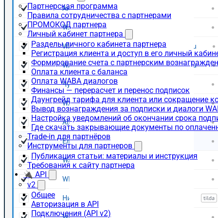
Партнерская программа
Правила сотрудничества с партнерами
ПРОМОКОД партнера
Личный кабинет партнера
Разделы личного кабинета партнера
Регистрация клиента и доступ в его личный кабин
Формирование счета с партнерским вознагражде
Оплата клиента с баланса
Оплата WABA диалогов
Финансы — перерасчет и перенос подписок
Даунгрейд тарифа для клиента или сокращение к
Вывод вознаграждения за подписки и диалоги W
Настройка уведомлений об окончании срока подп
Где скачать закрывающие документы по оплачен
Trade-in для партнёров
Инструменты для партнеров
Публикация статьи: материалы и инструкция
Требования к сайту партнера
🔌 API
v2
Общее
Авторизация в API
Подключения (API v2)