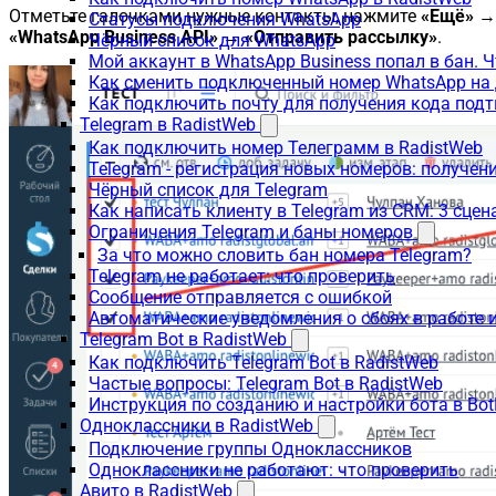
Отметьте галочками нужные контакты, нажмите
«Ещё»
→
Статусы подключения WhatsApp
«WhatsApp Business API»
→
«Отправить рассылку»
.
Чёрный список для WhatsApp
Мой аккаунт в WhatsApp Business попал в бан. 
Как сменить подключенный номер WhatsApp на 
Как подключить почту для получения кода под
Telegram в RadistWeb
Как подключить номер Телеграмм в RadistWeb
Telegram - регистрация новых номеров: получен
Чёрный список для Telegram
Как написать клиенту в Telegram из CRM: 3 сцен
Ограничения Telegram и баны номеров
За что можно словить бан номера Telegram?
Telegram не работает: что проверить
Сообщение отправляется с ошибкой
Автоматические уведомления о сбоях в работе 
Telegram Bot в RadistWeb
Как подключить Telegram Bot в RadistWeb
Частые вопросы: Telegram Bot в RadistWeb
Инструкция по созданию и настройки бота в Bot
Одноклассники в RadistWeb
Подключение группы Одноклассников
Одноклассники не работают: что проверить
Авито в RadistWeb