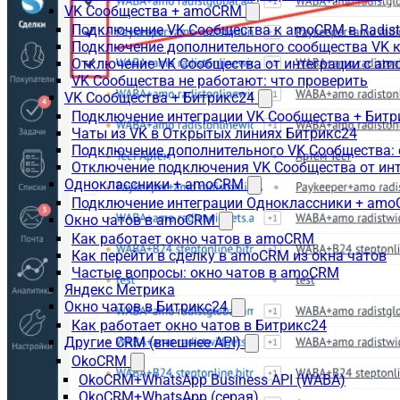
VK Сообщества + amoCRM
Подключение VK Сообщества к amoCRM в Radis
Подключение дополнительного сообщества VK к
Отключение VK Сообщества от интеграции с am
VK Сообщества не работают: что проверить
VK Сообщества + Битрикс24
Подключение интеграции VK Сообщества + Битр
Чаты из VK в Открытых линиях Битрикс24
Подключение дополнительного VK Сообщества: 
Отключение подключения VK Сообщества от инт
Одноклассники + amoCRM
Подключение интеграции Одноклассники + am
Окно чатов в amoCRM
Как работает окно чатов в amoCRM
Как перейти в сделку в amoCRM из окна чатов
Частые вопросы: окно чатов в amoCRM
Яндекс Метрика
Окно чатов в Битрикс24
Как работает окно чатов в Битрикс24
Другие CRM (внешнее API)
OkoCRM
OkoCRM+WhatsApp Business API (WABA)
OkoCRM+WhatsApp (серая)