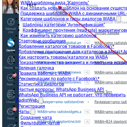
WABA-шаблоны вида "Карусель"
Как создать новый шаблон на основании сущес
Поддержка шаблонов WABA с динамичными URL
Категории шаблонов и типы диалогов WABA
Шаблоны категории "Аутентификация"
Коэффициент прочтения (read rate) маркетинго
Как изменить категорию шаблонов
Стартовые сообщения
Добавление каталогов товаров в Facebook\*
Добавление приложения для каталогов в Meta\* fo
Как настроить товары/каталоги на WABA
Показатели качества аккаунта и лимиты на исхо
Зеленая галочка
Правила работы с WABA
Рекомендации по работе с Facebook\*
Статистика диалогов
Частые вопросы: WhatsApp Business API
WhatsApp Business API не работает: что проверить
RadistWeb
Регистрация
Чаты
Создание чата
Фильтрация чатов