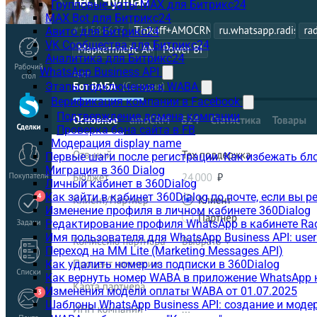
Групповые чаты MAX для Битрикс24
MAX Bot для Битрикс24
Авито для Битрикс24
VK Сообщества для Битрикс24
Аналитика для Битрикс24
WhatsApp Business API
Этапы подключения к WABA
Верификация компании в Facebook
Подтверждение домена компании
Проверка бана сайта в FB
Модерация display name
Первые шаги после регистрации. Как избежать бл
Миграция в 360 Dialog
Личный кабинет в 360Dialog
Как зайти в кабинет 360Dialog по почте, если вы 
Изменение профиля в личном кабинете 360Dialog
Редактирование профиля WhatsApp в кабинете Ra
Имя пользователя для WhatsApp Business API: use
Переход на MM Lite (Marketing Messages API)
Как удалить номер из подписки в 360Dialog
Как вернуть номер WABA в приложение WhatsApp 
Изменения модели оплаты WABA от 01.07.2025
Шаблоны WhatsApp Business API: создание и моде