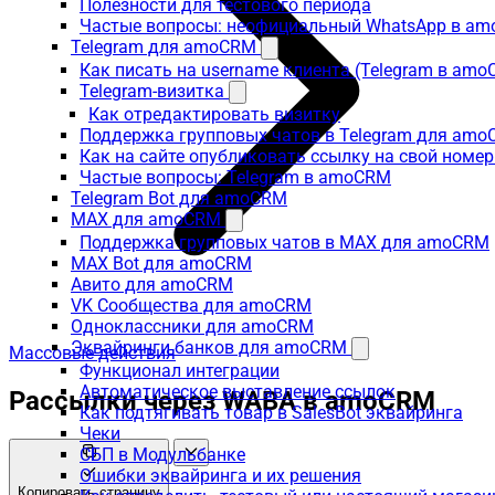
Полезности для тестового периода
Частые вопросы: неофициальный WhatsApp в a
Telegram для amoCRM
Как писать на username клиента (Telegram в am
Telegram-визитка
Как отредактировать визитку
Поддержка групповых чатов в Telegram для am
Как на сайте опубликовать ссылку на свой номер
Частые вопросы: Telegram в amoCRM
Telegram Bot для amoCRM
MAX для amoCRM
Поддержка групповых чатов в MAX для amoCRM
MAX Bot для amoCRM
Авито для amoCRM
VK Сообщества для amoCRM
Одноклассники для amoCRM
Эквайринги банков для amoCRM
Массовые действия
Функционал интеграции
Автоматическое выставление ссылок
Рассылки через WABA в amoCRM
Как подтягивать товар в SalesBot эквайринга
Чеки
СБП в Модульбанке
Ошибки эквайринга и их решения
Копировать страницу