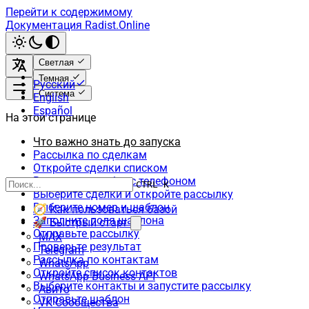
Перейти к содержимому
Документация Radist.Online
Светлая
Темная
Русский
Система
English
Español
На этой странице
Что важно знать до запуска
Рассылка по сделкам
Откройте сделки списком
Выведите столбец с телефоном
CTRL K
Выберите сделки и откройте рассылку
Выберите номер и шаблон
🧭 Как пользоваться базой
Заполните поля шаблона
🚀 Быстрый старт
Отправьте рассылку
MAX
Проверьте результат
Telegram
Рассылка по контактам
WhatsApp
Откройте список контактов
WhatsApp Business API
Выберите контакты и запустите рассылку
Авито
Отправьте шаблон
VK Сообщества