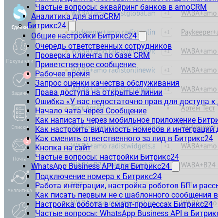
Частые вопросы: эквайринг банков в amoCRM
Аналитика для amoCRM
Битрикс24
Общие настройки Битрикс24
Очередь ответственных сотрудников
Проверка клиента по базе CRM
Приветственное сообщение
Рабочее время
Запрос оценки качества обслуживания
Права доступа на открытые линии
Ошибка «У вас недостаточно прав для доступа 
Начало чата через Сообщение
Как написать через мобильное приложение Битр
Как настроить видимость номеров и интеграций
Как сменить ответственного за лид в Битрикс24
Кнопка на сайт
Частые вопросы: настройки Битрикс24
WhatsApp Business API для Битрикс24
Подключение номера к Битрикс24
Работа интеграции, настройка роботов БП и рас
Как писать первым не с шаблонного сообщения 
Настройка робота в смарт-процессах Битрикс24
Частые вопросы: WhatsApp Business API в Битрик