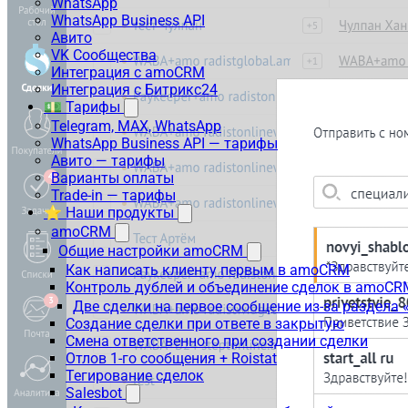
WhatsApp
WhatsApp Business API
Авито
VK Сообщества
Интеграция с amoCRM
Интеграция с Битрикс24
💵 Тарифы
Telegram, MAX, WhatsApp
WhatsApp Business API — тарифы
Авито — тарифы
Варианты оплаты
Trade-in — тарифы
⭐ Наши продукты
amoCRM
Общие настройки amoCRM
Как написать клиенту первым в amoCRM
Контроль дублей и объединение сделок в amoCR
Две сделки на первое сообщение из-за раздела
Создание сделки при ответе в закрытую
Смена ответственного при создании сделки
Отлов 1-го сообщения + Roistat
Тегирование сделок
Salesbot