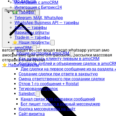
Что дальше
Интеграция с amoCRM
Интеграция с Битрикс24
Прокрутить к началу
💵 Тарифы
Telegram, MAX, WhatsApp
WhatsApp Business API — тарифы
Авито — тарифы
Варианты оплаты
Trade-in — тарифы
⭐ Наши продукты
amoCRM
ватсап вацап вотсап воцап васап whatsapp уатсап амо
Общие настройки amoCRM
амосрм амо црм amo crm рассылка рассылки массовая
Как написать клиенту первым в amoCRM
отправка спам буклет
Контроль дублей и объединение сделок в amoCR
⭐ Наши продукты
Две сделки на первое сообщение из-за раздела
Создание сделки при ответе в закрытую
Смена ответственного при создании сделки
Отлов 1-го сообщения + Roistat
Тегирование сделок
Salesbot
Канал связи для отправки сообщений
Бот пишет только в нужный мессенджер
Кнопка мессенджера на сайт
Сайт-визитка