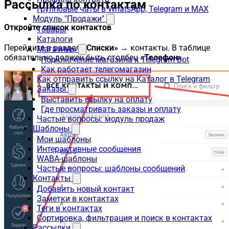
Рассылка по контактам
Групповые чаты в WhatsApp, Telegram и MAX
Модуль "Продажи"
Откройте список контактов
Товары
Каталоги
Перейдите в раздел
«Списки»
→ контакты. В таблице
Магазины
обязательно должен быть столбец
«Телефон»
.
Подключение магазина к Telegram Bot
Как работает телегомагазин
Как отправить ссылку на Каталог в Telegram
Заказы
Выставить ссылку на оплату
Где просматривать заказы и оплату
Частые вопросы: модуль продаж
Шаблоны
Мои шаблоны
Интерактивные сообщения
WABA-шаблоны
Частые вопросы: шаблоны сообщений
Контакты
Добавить новый контакт
Заметки в контактах
Теги в контактах
Сортировка, фильтрация и поиск в контактах
Рассылки