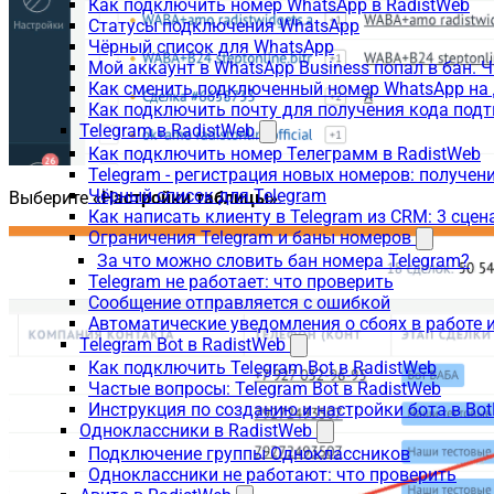
Как подключить номер WhatsApp в RadistWeb
Статусы подключения WhatsApp
Чёрный список для WhatsApp
Мой аккаунт в WhatsApp Business попал в бан. 
Как сменить подключенный номер WhatsApp на 
Как подключить почту для получения кода под
Telegram в RadistWeb
Как подключить номер Телеграмм в RadistWeb
Telegram - регистрация новых номеров: получен
Чёрный список для Telegram
Выберите
«Настройки таблицы»
.
Как написать клиенту в Telegram из CRM: 3 сцен
Ограничения Telegram и баны номеров
За что можно словить бан номера Telegram?
Telegram не работает: что проверить
Сообщение отправляется с ошибкой
Автоматические уведомления о сбоях в работе 
Telegram Bot в RadistWeb
Как подключить Telegram Bot в RadistWeb
Частые вопросы: Telegram Bot в RadistWeb
Инструкция по созданию и настройки бота в Bot
Одноклассники в RadistWeb
Подключение группы Одноклассников
Одноклассники не работают: что проверить