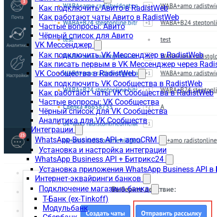
Как подключить Авито в RadistWeb
Как работают чаты Авито в RadistWeb
Частые вопросы: Авито
Чёрный список для Авито
VK Мессенджер
Как подключить VK Мессенджер в RadistWeb
Как писать первым в VK Мессенджер через Radi
VK Сообщества в RadistWeb
Как подключить VK Сообщества в RadistWeb
Как работают чаты VK Сообщества в RadistWeb
Частые вопросы: VK Сообщества
Чёрный список для VK Сообщества
Аналитика для VK Сообществ
Интеграции
WhatsApp Business API + amoCRM
Установка и настройка интеграции
WhatsApp Business API + Битрикс24
Установка приложения WhatsApp Business API в
Интернет-эквайринги банков
Подключение магазина банка
Т-Банк (ex-Tinkoff)
Модульбанк