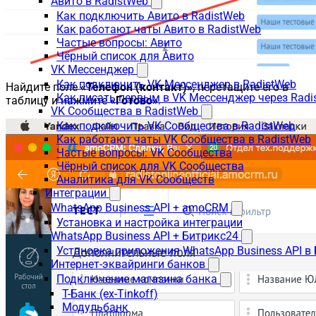
Авито в RadistWeb
Как подключить Авито в RadistWeb
Как работают чаты Авито в RadistWeb
Частые вопросы: Авито
Чёрный список для Авито
VK Мессенджер
Как подключить VK Мессенджер в RadistWeb
Найдите поле
«Телефон (контакт)»
, перетащите его в
Как писать первым в VK Мессенджер через Radi
таблицу и нажмите
«Готово»
.
VK Сообщества в RadistWeb
Как подключить VK Сообщества в RadistWeb
Как работают чаты VK Сообщества в RadistWeb
Частые вопросы: VK Сообщества
Чёрный список для VK Сообщества
Аналитика для VK Сообществ
Интеграции
WhatsApp Business API + amoCRM
Установка и настройка интеграции
WhatsApp Business API + Битрикс24
Установка приложения WhatsApp Business API в
Интернет-эквайринги банков
Подключение магазина банка
Т-Банк (ex-Tinkoff)
Модульбанк