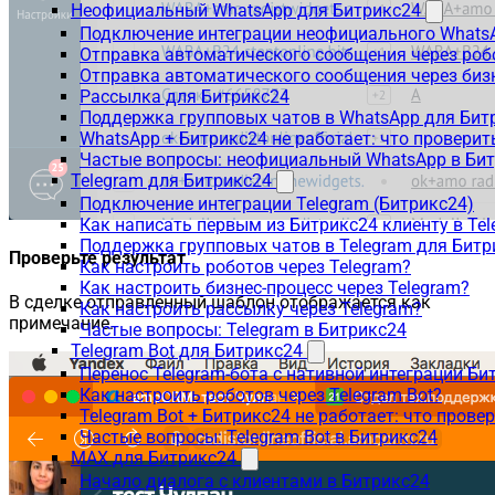
Неофициальный WhatsApp для Битрикс24
Подключение интеграции неофициального WhatsA
Отправка автоматического сообщения через роб
Отправка автоматического сообщения через биз
Рассылка для Битрикс24
Поддержка групповых чатов в WhatsApp для Бит
WhatsApp + Битрикс24 не работает: что проверит
Частые вопросы: неофициальный WhatsApp в Би
Telegram для Битрикс24
Подключение интеграции Telegram (Битрикс24)
Как написать первым из Битрикс24 клиенту в Tel
Поддержка групповых чатов в Telegram для Битр
Проверьте результат
Как настроить роботов через Telegram?
Как настроить бизнес-процесс через Telegram?
В сделке отправленный шаблон отображается как
Как настроить рассылку через Telegram?
примечание.
Частые вопросы: Telegram в Битрикс24
Telegram Bot для Битрикс24
Перенос Telegram-бота с нативной интеграции Би
Как настроить роботов через Telegram Bot?
Telegram Bot + Битрикс24 не работает: что прове
Частые вопросы: Telegram Bot в Битрикс24
MAX для Битрикс24
Начало диалога с клиентами в Битрикс24