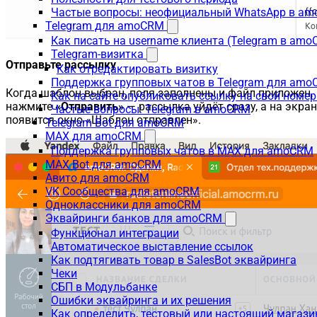
Частые вопросы: неофициальный WhatsApp в a
Telegram для amoCRM
Как писать на username клиента (Telegram в am
Telegram-визитка
Отправьте рассылку
Как отредактировать визитку
Поддержка групповых чатов в Telegram для am
Когда шаблон выбран, поля заполнены и файл приложен,
Как на сайте опубликовать ссылку на свой номер
нажмите
«Отправить»
— рассылка уйдёт сразу, а на экран
Частые вопросы: Telegram в amoCRM
появится окно «Шаблон отправлен».
Telegram Bot для amoCRM
MAX для amoCRM
Поддержка групповых чатов в MAX для amoCRM
MAX Bot для amoCRM
Авито для amoCRM
VK Сообщества для amoCRM
Одноклассники для amoCRM
Эквайринги банков для amoCRM
Функционал интеграции
Автоматическое выставление ссылок
Как подтягивать товар в SalesBot эквайринга
Чеки
СБП в Модульбанке
Ошибки эквайринга и их решения
Как определить, тестовый или настоящий магаз