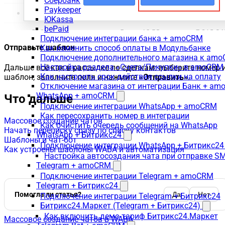
Сбербанк
Paykeeper
ЮKassa
bePaid
Подключение интеграции банка + amoCRM
Отправьте шаблон
Как изменить способ оплаты в Модульбанке
Подключение дополнительного магазина к am
Настройка раздела «Счета/Покупки» в amoCRM
Дальше всё как в рассылке по сделкам: выберите номер 
Как настроить срок действия ссылки на оплату
шаблон, заполните поля и нажмите
«Отправить»
.
Отключение магазина от интеграции Банк + a
WhatsApp + amoCRM
Что дальше
Подключение интеграции WhatsApp + amoCRM
Как пересохранить номер в интеграции
Массовое создание чатов
Как очистить очередь сообщений на WhatsApp
Начать переписку сразу по списку контактов
WhatsApp + Битрикс24
Шаблоны и чат-бот
Подключение интеграции WhatsApp + Битрикс24
Как устроены шаблоны WABA и автоматизация
Настройка автосоздания чата при отправке SM
Telegram + amoCRM
Подключение интеграции Telegram + amoCRM
Telegram + Битрикс24
Помогла ли статья?
Да
Нет
Подключение интеграции Telegram + Битрикс24
Битрикс24.Маркет (Telegram + Битрикс24)
Как включить демо-тариф Битрикс24.Маркет
Массовое создание чатов в WABA