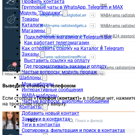
Профиль контакта
Групповые чаты в WhatsApp, Telegram и MAX
Модуль "Продажи"
Товары
Каталоги
Магазины
Подключение магазина к Telegram Bot
Как работает телегомагазин
Как отправить ссылку на Каталог в Telegram
Заказы
Выставить ссылку на оплату
Где просматривать заказы и оплату
Частые вопросы: модуль продаж
Шаблоны
Мои шаблоны
Выведите столбец с телефоном
Интерактивные сообщения
WABA-шаблоны
Если столбца
«Телефон (контакт)»
в таблице нет, нажмит
Частые вопросы: шаблоны сообщений
на троеточие справа вверху.
Контакты
Добавить новый контакт
Заметки в контактах
Теги в контактах
Сортировка, фильтрация и поиск в контактах