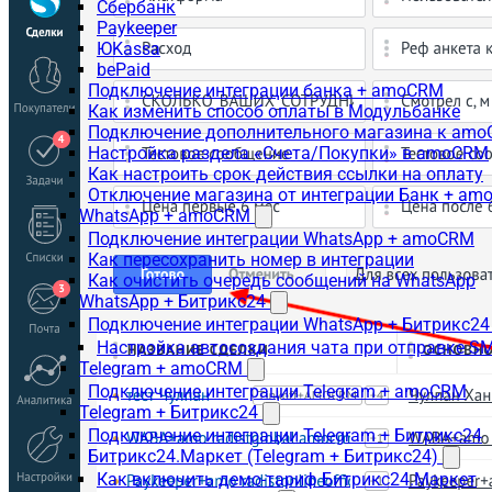
Сбербанк
Paykeeper
ЮKassa
bePaid
Подключение интеграции банка + amoCRM
Как изменить способ оплаты в Модульбанке
Подключение дополнительного магазина к am
Настройка раздела «Счета/Покупки» в amoCRM
Как настроить срок действия ссылки на оплату
Отключение магазина от интеграции Банк + a
WhatsApp + amoCRM
Подключение интеграции WhatsApp + amoCRM
Как пересохранить номер в интеграции
Как очистить очередь сообщений на WhatsApp
WhatsApp + Битрикс24
Подключение интеграции WhatsApp + Битрикс24
Настройка автосоздания чата при отправке SM
Telegram + amoCRM
Подключение интеграции Telegram + amoCRM
Telegram + Битрикс24
Подключение интеграции Telegram + Битрикс24
Битрикс24.Маркет (Telegram + Битрикс24)
Как включить демо-тариф Битрикс24.Маркет