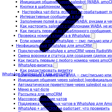
Инициация общения через salesbot (WABA, amo
Кнопки в шаблонном сообщении
Настройка чат-бота, если бот не срабатывает 
Интерактивные сообщения в боте
Заполнение полей в шаблоне WABA: руками и че
Как настроить salesbot с шаблонами WABA, не 
Как писать первым не с шаблонного сообщени
Проверка номера клиента в WhatsApp
Если номера нет в WhatsApp — смс, письмо или
Неофициальный WhatsApp для amoCRM
Подключение WhatsApp к amoCRM через RadistW
Смена воронки и статуса для создания сделок и
Как писать первым с любого номера через amoC
WhatsApp-визитка
Как редактировать визитку
WhatsApp Business API для amoCRM
Если номера клиента нет в WA — смс/письмо ил
Инициация общения через salesbot (неофициаль
Автоматическое приветствие через salesbot на с
Меню в чат-боте
Рассылка для amoCRM
Массовое создание чатов
Поддержка групповых чатов в WhatsApp для A
WhatsApp + amoCRM не работает: что проверить