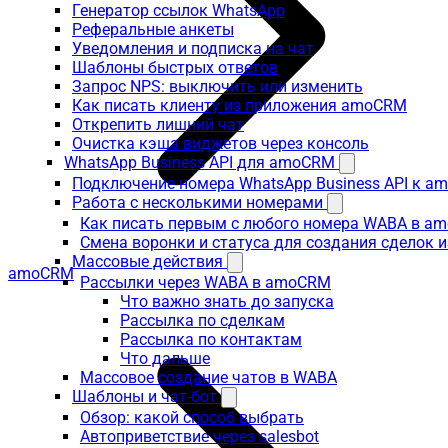
Генератор ссылок WhatsApp
Реферальные анкеты
Уведомления и подписка на чат
Шаблоны быстрых ответов
Запрос NPS: выключить или изменить
Как писать клиенту из приложения amoCRM
Открепить лишний чат
Очистка кэша виджетов через консоль
WhatsApp Business API для amoCRM
Подключение номера WhatsApp Business API к a
Работа с несколькими номерами
Как писать первым с любого номера WABA в a
Смена воронки и статуса для создания сделок 
Массовые действия
amoCRM
Рассылки через WABA в amoCRM
Что важно знать до запуска
Рассылка по сделкам
Рассылка по контактам
Что дальше
Массовое создание чатов в WABA
Шаблоны и чат-бот
Обзор: какой способ выбрать
Автоприветствие через salesbot