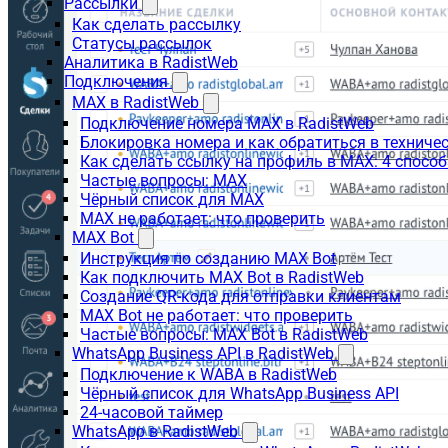
Рассылки
Как сделать рассылку
Статусы рассылок
Аналитика в RadistWeb
Подключения
MAX в RadistWeb
Подключение номера MAX в RadistWeb
Блокировка номера и как обратиться в технич
Как сделать ссылку на профиль в MAX: 4 способ
Частые вопросы: MAX
Чёрный список для MAX
MAX не работает: что проверить
MAX Bot
Инструкция по созданию MAX Bot
Как подключить MAX Bot в RadistWeb
Создание QR-кода для отправки клиентам
MAX Bot не работает: что проверить
Частые вопросы: MAX Bot в RadistWeb
WhatsApp Business API в RadistWeb
Подключение к WABA в RadistWeb
Чёрный список для WhatsApp Business API
24-часовой таймер
WhatsApp в RadistWeb