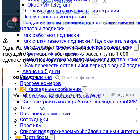
OkoCRM+Telegram
Отключение подключения от интеграции
Переустановка интеграции
Создание открытой линии для дополнительных 
Оплата и подписки
Как работают подписки
Как оплачиваются подписки / Где скачать зак
Как сделать перерасчет или перенос подписок
Одна галочка «выбрать все» отмечает только сделки
Смена тарифа подписки
текущей страницы. Чтобы сделать рассылку по 1 000
Изменение размера подписки (количества номе
сделок, нужно повторить отправку 5 раз по 200.
Как перенести оставшийся период с одной подп
Аванс на 5 дней
Уведомления
Прогрев номеров
🔀 Каскадные сообщения
Настройка каскадов в RadistWeb
Как настроить и как работает каскад в amoCRM
Теги
Настройки компании
Сотрудники
Профиль
Список поддерживаемых файлов нашими интегра
🤝 Партнёрам