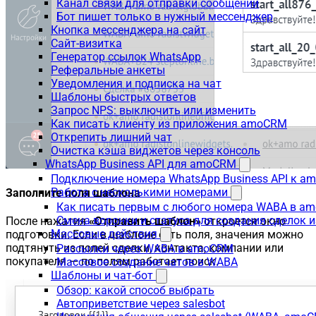
Канал связи для отправки сообщений
Бот пишет только в нужный мессенджер
Кнопка мессенджера на сайт
Сайт-визитка
Генератор ссылок WhatsApp
Реферальные анкеты
Уведомления и подписка на чат
Шаблоны быстрых ответов
Запрос NPS: выключить или изменить
Как писать клиенту из приложения amoCRM
Открепить лишний чат
Очистка кэша виджетов через консоль
WhatsApp Business API для amoCRM
Подключение номера WhatsApp Business API к a
Работа с несколькими номерами
Заполните поля шаблона
Как писать первым с любого номера WABA в a
Смена воронки и статуса для создания сделок 
После нажатия
«Отправить шаблон»
откроется окно
Массовые действия
подготовки. Если в шаблоне есть поля, значения можно
подтянуть из полей сделки, контакта, компании или
Рассылки через WABA в amoCRM
покупателя — по полям работает поиск.
Массовое создание чатов в WABA
Шаблоны и чат-бот
Обзор: какой способ выбрать
Автоприветствие через salesbot