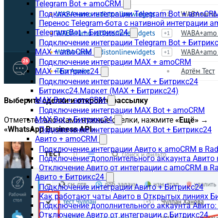
Telegram Bot + amoCRM
Подключение интеграции Telegram Bot + amoCR
Перенос Telegram-бота с нативной интеграции 
Telegram Bot + Битрикс24
Подключение интеграции Telegram Bot + Битрик
MAX + amoCRM
Подключение интеграции MAX + amoCRM
MAX + Битрикс24
Подключение интеграции MAX + Битрикс24
Битрикс24.Маркет (MAX + Битрикс24)
MAX Bot + amoCRM
Выберите сделки и откройте рассылку
Подключение интеграции MAX Bot + amoCRM
MAX Bot + Битрикс24
Отметьте галочками нужные сделки, нажмите
«Ещё»
→
«WhatsApp Business API»
.
Подключение интеграции MAX Bot + Битрикс24
Авито + amoCRM
Подключение интеграции Авито к amoCRM в Rad
Подключение дополнительного аккаунта Авито 
Отключение Авито от интеграции с amoCRM в R
Авито + Битрикс24
Подключение интеграции Авито + Битрикс24
Как работают чаты Авито в Открытых линиях Б
Подключение дополнительного аккаунта Авито:
Отключение Авито от интеграции с Битрикс24