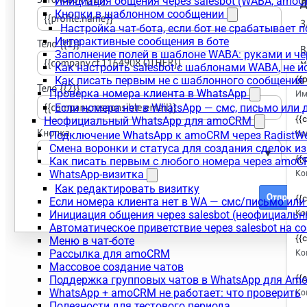
Инициация общения через salesbot (WABA, amo
Кнопки в шаблонном сообщении
Настройка чат-бота, если бот не срабатывает 
Интерактивные сообщения в боте
Заполнение полей в шаблоне WABA: руками и че
Как настроить salesbot с шаблонами WABA, не 
Как писать первым не с шаблонного сообщени
Проверка номера клиента в WhatsApp
Если номера нет в WhatsApp — смс, письмо или
Неофициальный WhatsApp для amoCRM
Подключение WhatsApp к amoCRM через RadistW
Смена воронки и статуса для создания сделок и
Как писать первым с любого номера через amoC
WhatsApp-визитка
Как редактировать визитку
Если номера клиента нет в WA — смс/письмо ил
Инициация общения через salesbot (неофициаль
Автоматическое приветствие через salesbot на с
Меню в чат-боте
Рассылка для amoCRM
Массовое создание чатов
Поддержка групповых чатов в WhatsApp для A
WhatsApp + amoCRM не работает: что проверить
Полезности для тестового периода