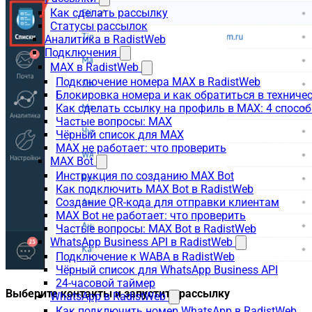
Как сделать рассылку
Статусы рассылок
Аналитика в RadistWeb
Подключения
MAX в RadistWeb
Подключение номера MAX в RadistWeb
Блокировка номера и как обратиться в технич
Как сделать ссылку на профиль в MAX: 4 способ
Частые вопросы: MAX
Чёрный список для MAX
MAX не работает: что проверить
MAX Bot
Инструкция по созданию MAX Bot
Как подключить MAX Bot в RadistWeb
Создание QR-кода для отправки клиентам
MAX Bot не работает: что проверить
Частые вопросы: MAX Bot в RadistWeb
WhatsApp Business API в RadistWeb
Подключение к WABA в RadistWeb
Чёрный список для WhatsApp Business API
24-часовой таймер
Выберите контакты и запустите рассылку
WhatsApp в RadistWeb
Как подключить номер WhatsApp в RadistWeb