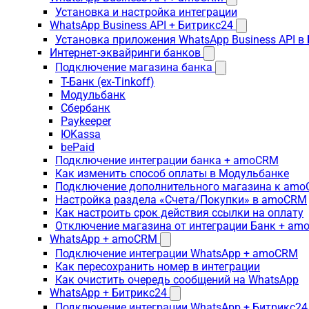
Установка и настройка интеграции
WhatsApp Business API + Битрикс24
Установка приложения WhatsApp Business API в
Интернет-эквайринги банков
Подключение магазина банка
Т-Банк (ex-Tinkoff)
Модульбанк
Сбербанк
Paykeeper
ЮKassa
bePaid
Подключение интеграции банка + amoCRM
Как изменить способ оплаты в Модульбанке
Подключение дополнительного магазина к am
Настройка раздела «Счета/Покупки» в amoCRM
Как настроить срок действия ссылки на оплату
Отключение магазина от интеграции Банк + a
WhatsApp + amoCRM
Подключение интеграции WhatsApp + amoCRM
Как пересохранить номер в интеграции
Как очистить очередь сообщений на WhatsApp
WhatsApp + Битрикс24
Подключение интеграции WhatsApp + Битрикс24