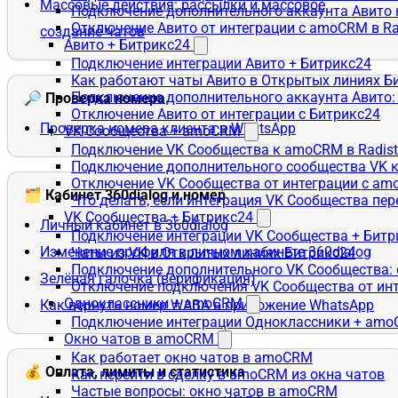
Массовые действия: рассылки и массовое
Подключение дополнительного аккаунта Авито 
Отключение Авито от интеграции с amoCRM в R
создание чатов
Авито + Битрикс24
Подключение интеграции Авито + Битрикс24
Как работают чаты Авито в Открытых линиях Б
Подключение дополнительного аккаунта Авито:
🔎 Проверка номера
Отключение Авито от интеграции с Битрикс24
Проверка номера клиента в WhatsApp
VK Сообщества + amoCRM
Подключение VK Сообщества к amoCRM в Radis
Подключение дополнительного сообщества VK к
Отключение VK Сообщества от интеграции с am
🗂️ Кабинет 360dialog и номер
Что делать, если интеграция VK Сообщества пер
VK Сообщества + Битрикс24
Личный кабинет в 360dialog
Подключение интеграции VK Сообщества + Битр
Изменение профиля в личном кабинете 360dialog
Чаты из VK в Открытых линиях Битрикс24
Подключение дополнительного VK Сообщества: 
Зелёная галочка (верификация)
Отключение подключения VK Сообщества от инт
Одноклассники + amoCRM
Как вернуть номер WABA в приложение WhatsApp
Подключение интеграции Одноклассники + am
Окно чатов в amoCRM
Как работает окно чатов в amoCRM
💰 Оплата, лимиты и статистика
Как перейти в сделку в amoCRM из окна чатов
Частые вопросы: окно чатов в amoCRM