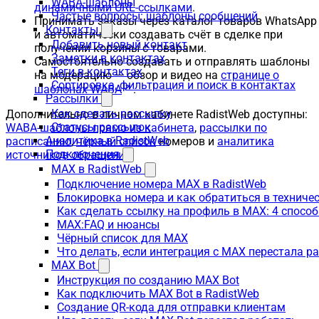
WABA-шаблоны
динамичными URL-ссылками
.
Частые вопросы: шаблоны сообщений
Принимать заказы через каталог товаров WhatsApp
Контакты
и автоматически создавать счёт в сделке при
Добавить новый контакт
получении корзины с товарами.
Заметки в контактах
Самостоятельно создавать и отправлять шаблоны
Теги в контактах
на модерацию — обзор и видео на
странице о
Сортировка, фильтрация и поиск в контактах
шаблонах WABA
.
Рассылки
Как сделать рассылку
Дополнительно в личном кабинете RadistWeb доступны:
Статусы рассылок
WABA-шаблоны прямо из кабинета
,
рассылки по
Аналитика в RadistWeb
расписанию
,
чёрный список
номеров и
аналитика
Подключения
источников обращений
.
MAX в RadistWeb
Подключение номера MAX в RadistWeb
Блокировка номера и как обратиться в технич
Как сделать ссылку на профиль в MAX: 4 способ
MAX:FAQ и нюансы
Чёрный список для MAX
Что делать, если интеграция с MAX перестала р
MAX Bot
Инструкция по созданию MAX Bot
Как подключить MAX Bot в RadistWeb
Создание QR-кода для отправки клиентам