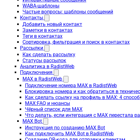
WABA-шаблоны
Частые вопросы: шаблоны сообщений
Контакты
Добавить новый контакт
Заметки в контактах
Теги в контактах
Сортировка, фильтрация и поиск в контактах
Рассылки
Как сделать рассылку
Статусы рассылок
Аналитика в RadistWeb
Подключения
MAX в RadistWeb
Подключение номера MAX в RadistWeb
Блокировка номера и как обратиться в технич
Как сделать ссылку на профиль в MAX: 4 способ
MAX:FAQ и нюансы
Чёрный список для MAX
Что делать, если интеграция с MAX перестала р
MAX Bot
Инструкция по созданию MAX Bot
Как подключить MAX Bot в RadistWeb
Создание QR-кода для отправки клиентам