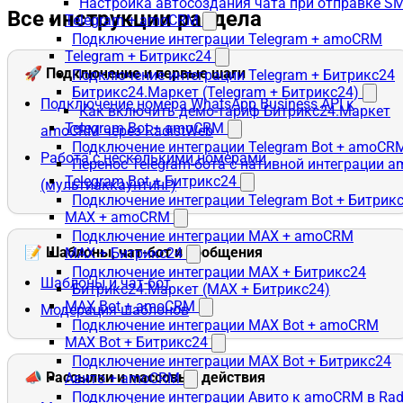
Настройка автосоздания чата при отправке SM
Все инструкции раздела
Telegram + amoCRM
Подключение интеграции Telegram + amoCRM
Telegram + Битрикс24
🚀 Подключение и первые шаги
Подключение интеграции Telegram + Битрикс24
Битрикс24.Маркет (Telegram + Битрикс24)
Подключение номера WhatsApp Business API к
Как включить демо-тариф Битрикс24.Маркет
Telegram Bot + amoCRM
amoCRM через RadistWeb
Подключение интеграции Telegram Bot + amoCR
Работа с несколькими номерами
Перенос Telegram-бота с нативной интеграции 
Telegram Bot + Битрикс24
(мультиаккаунтинг)
Подключение интеграции Telegram Bot + Битрик
MAX + amoCRM
Подключение интеграции MAX + amoCRM
📝 Шаблоны, чат-бот и сообщения
MAX + Битрикс24
Подключение интеграции MAX + Битрикс24
Шаблоны и чат-бот
Битрикс24.Маркет (MAX + Битрикс24)
MAX Bot + amoCRM
Модерация шаблонов
Подключение интеграции MAX Bot + amoCRM
MAX Bot + Битрикс24
Подключение интеграции MAX Bot + Битрикс24
📣 Рассылки и массовые действия
Авито + amoCRM
Подключение интеграции Авито к amoCRM в Rad