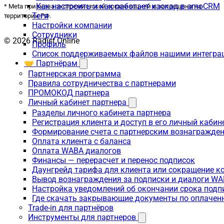
Как настроить и как работает каскад в amoCRM
* Meta признана экстремистской организацией и запрещена на
Теги
территории РФ.
Настройки компании
Сотрудники
© 2026 Radist.Online
Профиль
Список поддерживаемых файлов нашими интегра
🤝 Партнёрам
Партнерская программа
Правила сотрудничества с партнерами
ПРОМОКОД партнера
Личный кабинет партнера
Разделы личного кабинета партнера
Регистрация клиента и доступ в его личный кабин
Формирование счета с партнерским вознагражде
Оплата клиента с баланса
Оплата WABA диалогов
Финансы — перерасчет и перенос подписок
Даунгрейд тарифа для клиента или сокращение к
Вывод вознаграждения за подписки и диалоги W
Настройка уведомлений об окончании срока подп
Где скачать закрывающие документы по оплачен
Trade-in для партнёров
Инструменты для партнеров