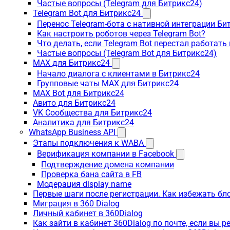
Частые вопросы (Telegram для Битрикс24)
Telegram Bot для Битрикс24
Перенос Telegram-бота с нативной интеграции Би
Как настроить роботов через Telegram Bot?
Что делать, если Telegram Bot перестал работать
Частые вопросы (Telegram Bot для Битрикс24)
MAX для Битрикс24
Начало диалога с клиентами в Битрикс24
Групповые чаты MAX для Битрикс24
MAX Bot для Битрикс24
Авито для Битрикс24
VK Сообщества для Битрикс24
Аналитика для Битрикс24
WhatsApp Business API
Этапы подключения к WABA
Верификация компании в Facebook
Подтверждение домена компании
Проверка бана сайта в FB
Модерация display name
Первые шаги после регистрации. Как избежать бл
Миграция в 360 Dialog
Личный кабинет в 360Dialog
Как зайти в кабинет 360Dialog по почте, если вы 