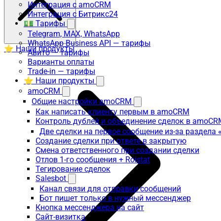
Интеграция с amoCRM
Интеграция с Битрикс24
💵 Тарифы
Telegram, MAX, WhatsApp
WhatsApp Business API — тарифы
⭐ Наши продукты
Авито — тарифы
Варианты оплаты
Trade-in — тарифы
⭐ Наши продукты
amoCRM
Общие настройки amoCRM
Как написать клиенту первым в amoCRM
Контроль дублей и объединение сделок в amoCR
Две сделки на первое сообщение из-за раздела
Создание сделки при ответе в закрытую
Смена ответственного при создании сделки
Отлов 1-го сообщения + Roistat
Тегирование сделок
Salesbot
Канал связи для отправки сообщений
Бот пишет только в нужный мессенджер
Кнопка мессенджера на сайт
Сайт-визитка