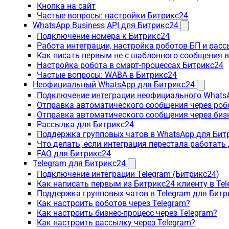
Кнопка на сайт
Частые вопросы: настройки Битрикс24
WhatsApp Business API для Битрикс24
Подключение номера к Битрикс24
Работа интеграции, настройка роботов БП и рас
Как писать первым не с шаблонного сообщения 
Настройка робота в смарт-процессах Битрикс24
Частые вопросы: WABA в Битрикс24
Неофициальный WhatsApp для Битрикс24
Подключение интеграции неофициального WhatsA
Отправка автоматического сообщения через роб
Отправка автоматического сообщения через биз
Рассылка для Битрикс24
Поддержка групповых чатов в WhatsApp для Бит
Что делать, если интеграция перестала работать
FAQ для Битрикс24
Telegram для Битрикс24
Подключение интеграции Telegram (Битрикс24)
Как написать первым из Битрикс24 клиенту в Tel
Поддержка групповых чатов в Telegram для Битр
Как настроить роботов через Telegram?
Как настроить бизнес-процесс через Telegram?
Как настроить рассылку через Telegram?