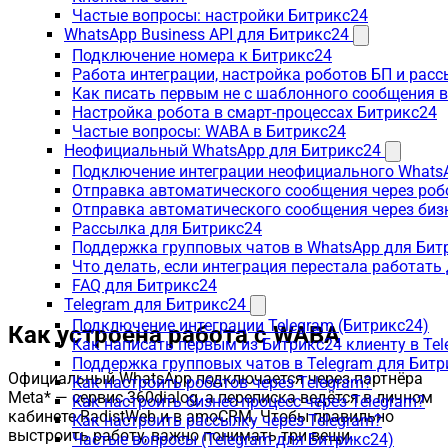
Частые вопросы: настройки Битрикс24
WhatsApp Business API для Битрикс24
Подключение номера к Битрикс24
Работа интеграции, настройка роботов БП и рас
Как писать первым не с шаблонного сообщения 
Настройка робота в смарт-процессах Битрикс24
Частые вопросы: WABA в Битрикс24
Неофициальный WhatsApp для Битрикс24
Подключение интеграции неофициального WhatsA
Отправка автоматического сообщения через роб
Отправка автоматического сообщения через биз
Рассылка для Битрикс24
Поддержка групповых чатов в WhatsApp для Бит
Что делать, если интеграция перестала работать
FAQ для Битрикс24
Telegram для Битрикс24
Подключение интеграции Telegram (Битрикс24)
Как устроена работа с WABA
Как написать первым из Битрикс24 клиенту в Tel
Поддержка групповых чатов в Telegram для Битр
Официальный WhatsApp подключается через партнёра
Как настроить роботов через Telegram?
Meta* — сервис 360dialog, а переписка ведётся в личном
Как настроить бизнес-процесс через Telegram?
кабинете RadistWeb и в amoCRM. Чтобы правильно
Как настроить рассылку через Telegram?
выстроить работу, важно понимать три вещи.
Частые вопросы (Telegram для Битрикс24)