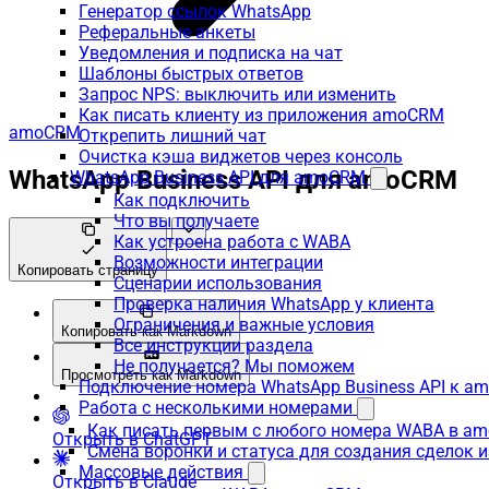
Генератор ссылок WhatsApp
Реферальные анкеты
Уведомления и подписка на чат
Шаблоны быстрых ответов
Запрос NPS: выключить или изменить
Как писать клиенту из приложения amoCRM
amoCRM
Открепить лишний чат
Очистка кэша виджетов через консоль
WhatsApp Business API для amoCRM
WhatsApp Business API для amoCRM
Как подключить
Что вы получаете
Как устроена работа с WABA
Возможности интеграции
Копировать страницу
Сценарии использования
Проверка наличия WhatsApp у клиента
Ограничения и важные условия
Копировать как Markdown
Все инструкции раздела
Не получается? Мы поможем
Просмотреть как Markdown
Подключение номера WhatsApp Business API к a
Работа с несколькими номерами
Как писать первым с любого номера WABA в a
Открыть в ChatGPT
Смена воронки и статуса для создания сделок 
Массовые действия
Открыть в Claude