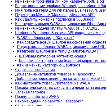
Изменение профиля в личном кабинете 360Dialog
Редактирование профиля WhatsApp в кабинете Ra
Имя пользователя для WhatsApp Business API: use
Переход на MM Lite (Marketing Messages API)
Как удалить номер из подписки в 360Dialog
Как вернуть номер WABA в приложение WhatsApp 
Изменения модели оплаты WABA от 01.07.2025
Шаблоны WhatsApp Business API: создание и моде
WABA-шаблоны вида "Карусель"
Как создать новый шаблон на основании сущес
Поддержка шаблонов WABA с динамичными URL
Категории шаблонов и типы диалогов WABA
Шаблоны категории "Аутентификация"
Коэффициент прочтения (read rate) маркетинго
Как изменить категорию шаблонов
Стартовые сообщения
Добавление каталогов товаров в Facebook\*
Добавление приложения для каталогов в Meta\* fo
Как настроить товары/каталоги на WABA
Показатели качества аккаунта и лимиты на исхо
Зеленая галочка
Правила работы с WABA
Рекомендации по работе с Facebook\*
Статистика диалогов