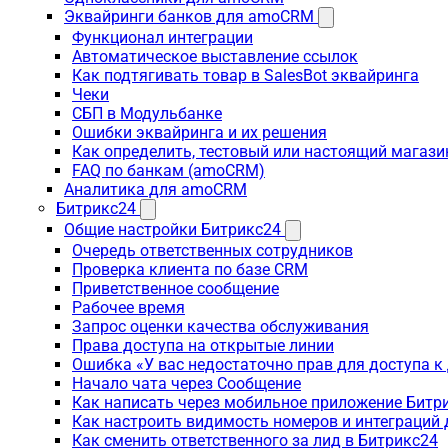
Эквайринги банков для amoCRM
Функционал интеграции
Автоматическое выставление ссылок
Как подтягивать товар в SalesBot эквайринга
Чеки
СБП в Модульбанке
Ошибки эквайринга и их решения
Как определить, тестовый или настоящий магаз
FAQ по банкам (amoCRM)
Аналитика для amoCRM
Битрикс24
Общие настройки Битрикс24
Очередь ответственных сотрудников
Проверка клиента по базе CRM
Приветственное сообщение
Рабочее время
Запрос оценки качества обслуживания
Права доступа на открытые линии
Ошибка «У вас недостаточно прав для доступа 
Начало чата через Сообщение
Как написать через мобильное приложение Битр
Как настроить видимость номеров и интеграций
Как сменить ответственного за лид в Битрикс24