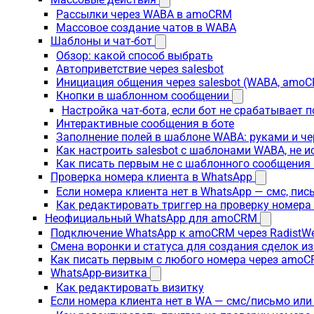
Рассылки через WABA в amoCRM
Массовое создание чатов в WABA
Шаблоны и чат-бот
Обзор: какой способ выбрать
Автоприветствие через salesbot
Инициация общения через salesbot (WABA, amo
Кнопки в шаблонном сообщении
Настройка чат-бота, если бот не срабатывает 
Интерактивные сообщения в боте
Заполнение полей в шаблоне WABA: руками и че
Как настроить salesbot с шаблонами WABA, не 
Как писать первым не с шаблонного сообщени
Проверка номера клиента в WhatsApp
Если номера клиента нет в WhatsApp — смс, пи
Как редактировать триггер на проверку номер
Неофициальный WhatsApp для amoCRM
Подключение WhatsApp к amoCRM через RadistW
Смена воронки и статуса для создания сделок и
Как писать первым с любого номера через amoC
WhatsApp-визитка
Как редактировать визитку
Если номера клиента нет в WA — смс/письмо ил