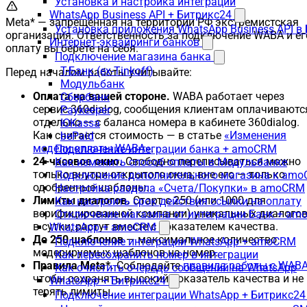
Установка и настройка интеграции
WhatsApp Business API + Битрикс24
Meta* — запрещённая на территории РФ экстремистская
Установка приложения WhatsApp Business API в
организация. Ответственность за подключение WABA и ег
Интернет-эквайринги банков
оплату вы берёте на себя.
Подключение магазина банка
Т-Банк (ex-Tinkoff)
Перед началом работы учитывайте:
Модульбанк
Оплата на вашей стороне.
WABA работает через
Сбербанк
сервис 360dialog, сообщения клиентам оплачиваютс
Paykeeper
отдельно — с баланса номера в кабинете 360dialog.
ЮKassa
Как считается стоимость — в статье
«Изменения
bePaid
модели оплаты WABA»
.
Подключение интеграции банка + amoCRM
24-часовое окно.
Свободно переписываться можно
Как изменить способ оплаты в Модульбанке
только внутри открытого окна; вне его — только
Подключение дополнительного магазина к am
одобренные шаблоны.
Настройка раздела «Счета/Покупки» в amoCRM
Лимиты диалогов.
Старт с 250 (или 1000 для
Как настроить срок действия ссылки на оплату
верифицированной компании) уникальных диалого
Отключение магазина от интеграции Банк + a
в сутки; растут вместе с показателем качества.
WhatsApp + amoCRM
До 250 шаблонов
— максимальное количество
Подключение интеграции WhatsApp + amoCRM
модерируемых шаблонов на номер.
Как пересохранить номер в интеграции
Правила Meta*.
Соблюдайте
правила работы с WAB
Как очистить очередь сообщений на WhatsApp
чтобы сохранять высокий показатель качества и не
WhatsApp + Битрикс24
терять лимиты.
Подключение интеграции WhatsApp + Битрикс24