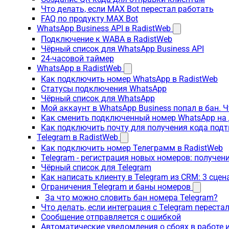
Что делать, если MAX Bot перестал работать
FAQ по продукту MAX Bot
WhatsApp Business API в RadistWeb
Подключение к WABA в RadistWeb
Чёрный список для WhatsApp Business API
24-часовой таймер
WhatsApp в RadistWeb
Как подключить номер WhatsApp в RadistWeb
Статусы подключения WhatsApp
Чёрный список для WhatsApp
Мой аккаунт в WhatsApp Business попал в бан. 
Как сменить подключенный номер WhatsApp на 
Как подключить почту для получения кода под
Telegram в RadistWeb
Как подключить номер Телеграмм в RadistWeb
Telegram - регистрация новых номеров: получен
Чёрный список для Telegram
Как написать клиенту в Telegram из CRM: 3 сцен
Ограничения Telegram и баны номеров
За что можно словить бан номера Telegram?
Что делать, если интеграция с Telegram переста
Сообщение отправляется с ошибкой
Автоматические уведомления о сбоях в работе 