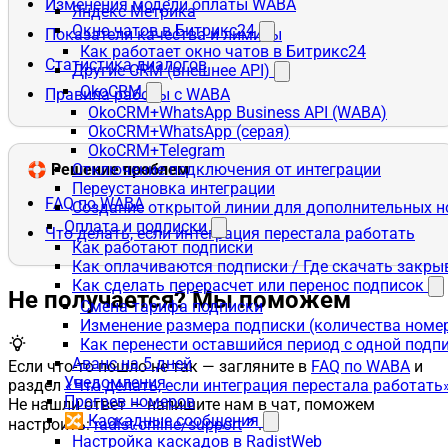
Изменения модели оплаты WABA
Яндекс Метрика
Окно чатов в Битрикс24
Показатели качества и лимиты
Как работает окно чатов в Битрикс24
Статистика диалогов
Другие CRM (внешнее API)
OkoCRM
Правила работы с WABA
OkoCRM+WhatsApp Business API (WABA)
OkoCRM+WhatsApp (серая)
OkoCRM+Telegram
🛟 Решение проблем
Отключение подключения от интеграции
Переустановка интеграции
FAQ по WABA
Создание открытой линии для дополнительных 
Оплата и подписки
Что делать, если интеграция перестала работать
Как работают подписки
Как оплачиваются подписки / Где скачать зак
Как сделать перерасчет или перенос подписок
Не получается? Мы поможем
Смена тарифа подписки
Изменение размера подписки (количества номе
Как перенести оставшийся период с одной подп
Аванс на 5 дней
Если что-то пошло не так — загляните в
FAQ по WABA
и
Уведомления
раздел
«Что делать, если интеграция перестала работать
Прогрев номеров
Не нашли ответ — напишите нам в чат, поможем
🔀 Каскадные сообщения
настроить:
radist.online/support
.
Настройка каскадов в RadistWeb