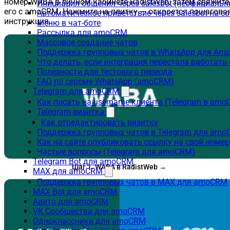
номер WABA в личном кабинете RadistWeb, затем свяжите
Инициация общения через salesbot (неофициаль
его с amoCRM. Нажмите на плитку — откроется пошагова
Автоматическое приветствие через salesbot на с
инструкция.
Меню в чат-боте
Рассылка для amoCRM
Массовое создание чатов
Поддержка групповых чатов в WhatsApp для A
Что делать, если интеграция перестала работат
Полезности для тестового периода
FAQ по серому WhatsApp (amoCRM)
Telegram для amoCRM
Как писать на username клиента (Telegram в am
Telegram-визитка
Как отредактировать визитку
Поддержка групповых чатов в Telegram для am
Как на сайте опубликовать ссылку на свой номер
Частые вопросы (Telegram для amoCRM)
Telegram Bot для amoCRM
Шаг 1. WABA в RadistWeb →
MAX для amoCRM
Поддержка групповых чатов в MAX для amoCRM
MAX Bot для amoCRM
Авито для amoCRM
VK Сообщества для amoCRM
Одноклассники для amoCRM