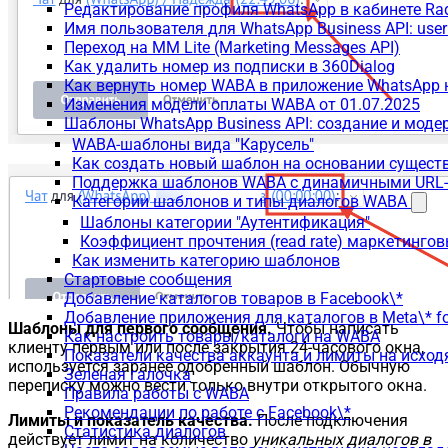
Редактирование профиля WhatsApp в кабинете Ra
Имя пользователя для WhatsApp Business API: use
Переход на MM Lite (Marketing Messages API)
Как удалить номер из подписки в 360Dialog
Как вернуть номер WABA в приложение WhatsApp 
Изменения модели оплаты WABA от 01.07.2025
Шаблоны WhatsApp Business API: создание и моде
WABA-шаблоны вида "Карусель"
Как создать новый шаблон на основании сущес
Поддержка шаблонов WABA с динамичными URL
Категории шаблонов и типы диалогов WABA
Шаблоны категории "Аутентификация"
Коэффициент прочтения (read rate) маркетинго
Как изменить категорию шаблонов
Стартовые сообщения
Добавление каталогов товаров в Facebook\*
Добавление приложения для каталогов в Meta\* fo
Шаблоны для первого сообщения.
Чтобы написать
Как настроить товары/каталоги на WABA
клиенту первым или после закрытия 24-часового окна,
Показатели качества аккаунта и лимиты на исхо
используется заранее одобренный шаблон. Обычную
Зеленая галочка
переписку можно вести только внутри открытого окна.
Правила работы с WABA
Рекомендации по работе с Facebook\*
Лимиты и показатель качества.
После подключения
Статистика диалогов
действует лимит на количество
уникальных диалогов в