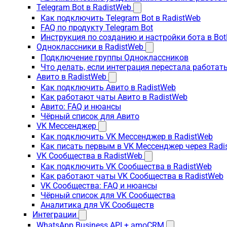
Telegram Bot в RadistWeb
Как подключить Telegram Bot в RadistWeb
FAQ по продукту Telegram Bot
Инструкция по созданию и настройки бота в Bot
Одноклассники в RadistWeb
Подключение группы Одноклассников
Что делать, если интеграция перестала работать
Авито в RadistWeb
Как подключить Авито в RadistWeb
Как работают чаты Авито в RadistWeb
Авито: FAQ и нюансы
Чёрный список для Авито
VK Мессенджер
Как подключить VK Мессенджер в RadistWeb
Как писать первым в VK Мессенджер через Radi
VK Сообщества в RadistWeb
Как подключить VK Сообщества в RadistWeb
Как работают чаты VK Сообщества в RadistWeb
VK Сообщества: FAQ и нюансы
Чёрный список для VK Сообщества
Аналитика для VK Сообществ
Интеграции
WhatsApp Business API + amoCRM