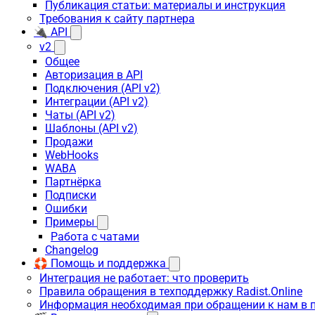
Публикация статьи: материалы и инструкция
Требования к сайту партнера
🔌 API
v2
Общее
Авторизация в API
Подключения (API v2)
Интеграции (API v2)
Чаты (API v2)
Шаблоны (API v2)
Продажи
WebHooks
WABA
Партнёрка
Подписки
Ошибки
Примеры
Работа с чатами
Changelog
🛟 Помощь и поддержка
Интеграция не работает: что проверить
Правила обращения в техподдержку Radist.Online
Информация необходимая при обращении к нам в 