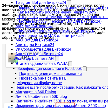
Telegram Bot для Битрикс24
24-часовое диалоговое окно.
Отсчёт запускается, когда
Перенос Telegram-бота с нативной интеграции Би
шаблон доставлен клиенту. Как только клиент отвечает н
Как настроить роботов через Telegram Bot?
шаблон, окно открывается — и в течение 24 часов вы
Что делать, если Telegram Bot перестал работать
можете отправлять любые сообщения, а не только
Частые вопросы (Telegram Bot для Битрикс24)
шаблонные. На таймере в amoCRM видно, сколько
MAX для Битрикс24
времени осталось до закрытия окна. Например: шаблон
Начало диалога с клиентами в Битрикс24
доставлен в 12:00, клиент ответил в 13:00 — с 13:00 идёт
Групповые чаты MAX для Битрикс24
обратный отсчёт от 23 часов.
MAX Bot для Битрикс24
Авито для Битрикс24
VK Сообщества для Битрикс24
Аналитика для Битрикс24
WhatsApp Business API
Этапы подключения к WABA
Верификация компании в Facebook
Подтверждение домена компании
Проверка бана сайта в FB
Модерация display name
Первые шаги после регистрации. Как избежать бл
Миграция в 360 Dialog
Личный кабинет в 360Dialog
Как зайти в кабинет 360Dialog по почте, если вы 
Изменение профиля в личном кабинете 360Dialog