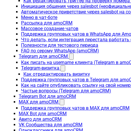
Как редактировать триггер на проверку номер
Инициация общения через salesbot (неофициаль
Автоматическое приветствие через salesbot на с
Меню в чат-боте
Рассылка для amoCRM
Массовое создание чатов
Поддержка групповых чатов в WhatsApp для A
Что делать, если интеграция перестала работат
Полезности для тестового периода
FAQ по серому WhatsApp (amoCRM)
Telegram для amoCRM
Как писать на username клиента (Telegram в am
Telegram-визитка
Как отредактировать визитку
Поддержка групповых чатов в Telegram для am
Как на сайте опубликовать ссылку на свой номер
Частые вопросы (Telegram для amoCRM)
Telegram Bot для amoCRM
MAX для amoCRM
Поддержка групповых чатов в MAX для amoCRM
MAX Bot для amoCRM
Авито для amoCRM
VK Сообщества для amoCRM
Одноклассники для amoCRM