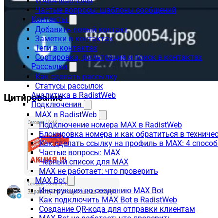
WABA-шаблоны
Частые вопросы: шаблоны сообщений
Контакты
Добавить новый контакт
Заметки в контактах
Теги в контактах
Сортировка, фильтрация и поиск в контактах
Рассылки
Как сделать рассылку
Статусы рассылок
Аналитика в RadistWeb
Цитирование
Подключения
MAX в RadistWeb
Подключение номера MAX в RadistWeb
Блокировка номера и как обратиться в технич
Как сделать ссылку на профиль в MAX: 4 способ
Частые вопросы: MAX
Чёрный список для MAX
MAX не работает: что проверить
MAX Bot
Инструкция по созданию MAX Bot
Как подключить MAX Bot в RadistWeb
Создание QR-кода для отправки клиентам