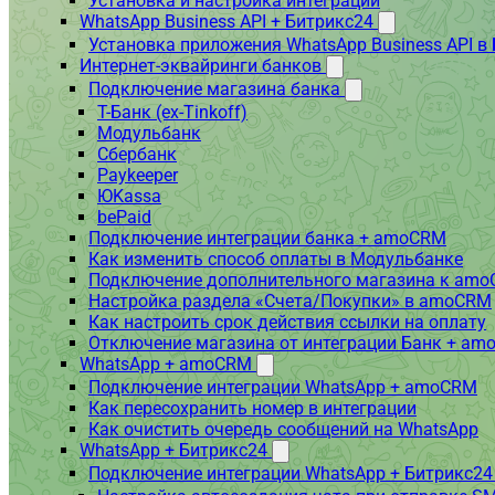
Установка и настройка интеграции
WhatsApp Business API + Битрикс24
Установка приложения WhatsApp Business API в
Интернет-эквайринги банков
Подключение магазина банка
Т-Банк (ex-Tinkoff)
Модульбанк
Сбербанк
Paykeeper
ЮKassa
bePaid
Подключение интеграции банка + amoCRM
Как изменить способ оплаты в Модульбанке
Подключение дополнительного магазина к am
Настройка раздела «Счета/Покупки» в amoCRM
Как настроить срок действия ссылки на оплату
Отключение магазина от интеграции Банк + a
WhatsApp + amoCRM
Подключение интеграции WhatsApp + amoCRM
Как пересохранить номер в интеграции
Как очистить очередь сообщений на WhatsApp
WhatsApp + Битрикс24
Подключение интеграции WhatsApp + Битрикс24