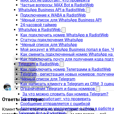
MAX Bot не работает: что проверить
Частые вопросы: MAX Bot в RadistWeb
WhatsApp Business API в RadistWeb
Подключение к WABA в RadistWeb
Чёрный список для WhatsApp Business API
24-часовой таймер
WhatsApp в RadistWeb
Как подключить номер WhatsApp в RadistWeb
Статусы подключения WhatsApp
Чёрный список для WhatsApp
Мой аккаунт в WhatsApp Business попал в бан. 
Как сменить подключенный номер WhatsApp на 
Как подключить почту для получения кода под
Telegram в RadistWeb
Как подключить номер Телеграмм в RadistWeb
Telegram - регистрация новых номеров: получен
Чёрный список для Telegram
Как написать клиенту в Telegram из CRM: 3 сцен
Ограничения Telegram и баны номеров
За что можно словить бан номера Telegram?
Telegram не работает: что проверить
Ответы на сторис
Сообщение отправляется с ошибкой
Автоматические уведомления о сбоях в работе 
Клиент может ответить на вашу сторис текстом,
Telegram Bot в RadistWeb