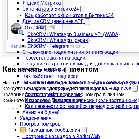
Яндекс Метрика
Окно чатов в Битрикс24
Как работает окно чатов в Битрикс24
Другие CRM (внешнее API)
OkoCRM
OkoCRM+WhatsApp Business API (WABA)
OkoCRM+WhatsApp (серая)
OkoCRM+Telegram
Отключение подключения от интеграции
Переустановка интеграции
Создание открытой линии для дополнительных 
Как начать чат с клиентом
Оплата и подписки
Как работают подписки
Как оплачиваются подписки / Где скачать зак
Начать чат можно с каждого подключённого номера. Дл
Как сделать перерасчет или перенос подписок
каждого номера в сделке будет своя кнопка — её
Смена тарифа подписки
название соответствует названию номера в личном
Изменение размера подписки (количества номе
кабинете в разделе «Подключения».
Как перенести оставшийся период с одной подп
Аванс на 5 дней
Уведомления
Прогрев номеров
🔀 Каскадные сообщения
Настройка каскадов в RadistWeb