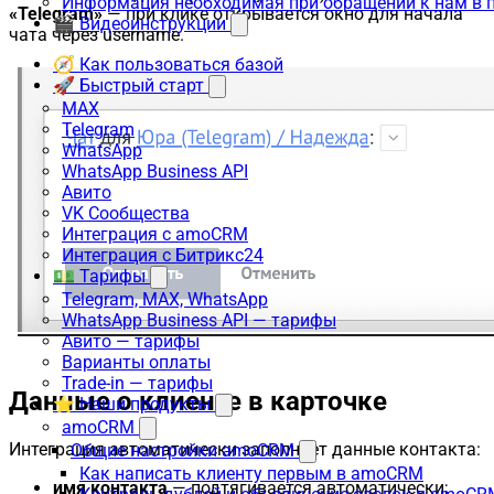
Информация необходимая при обращении к нам в 
«Telegram»
— при клике открывается окно для начала
🎬 Видеоинструкции
чата через username.
🧭 Как пользоваться базой
🚀 Быстрый старт
MAX
Telegram
WhatsApp
WhatsApp Business API
Авито
VK Сообщества
Интеграция с amoCRM
Интеграция с Битрикс24
💵 Тарифы
Telegram, MAX, WhatsApp
WhatsApp Business API — тарифы
Авито — тарифы
Варианты оплаты
Trade-in — тарифы
Данные о клиенте в карточке
⭐ Наши продукты
amoCRM
Интеграция автоматически заполняет данные контакта:
Общие настройки amoCRM
Как написать клиенту первым в amoCRM
имя контакта
— подтягивается автоматически;