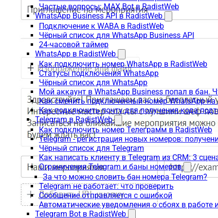
Частые вопросы: MAX Bot в RadistWeb
WhatsApp Business API в RadistWeb
Подключение к WABA в RadistWeb
Чёрный список для WhatsApp Business API
24-часовой таймер
WhatsApp в RadistWeb
Как подключить номер WhatsApp в RadistWeb
Статусы подключения WhatsApp
Чёрный список для WhatsApp
Мой аккаунт в WhatsApp Business попал в бан. 
Как сменить подключенный номер WhatsApp на 
Как подключить почту для получения кода под
Telegram в RadistWeb
Как подключить номер Телеграмм в RadistWeb
Telegram - регистрация новых номеров: получен
Чёрный список для Telegram
Как написать клиенту в Telegram из CRM: 3 сцен
Ограничения Telegram и баны номеров
За что можно словить бан номера Telegram?
Telegram не работает: что проверить
Сообщение отправляется с ошибкой
Автоматические уведомления о сбоях в работе 
Telegram Bot в RadistWeb