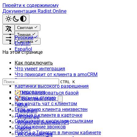
Перейти к содержимому
Документация Radist.Online
Светлая
Темная
Русский
Система
English
Español
На этой странице
Как подключить
Что умеет интеграция
Что приходит от клиента в amoCRM
Видеокружочки
CTRL K
Картинки высокого разрешения
Цитирование
🧭 Как пользоваться базой
Ответы на сторис
🚀 Быстрый старт
Как начать чат с клиентом
MAX
Если номер клиента неизвестен
Telegram
Данные о клиенте в карточке
WhatsApp
Сообщения с кнопками-ссылками
WhatsApp Business API
Отображение звонков
Авито
Работа с Telegram в личном кабинете
VK Сообщества