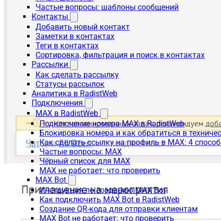
Частые вопросы: шаблоны сообщений
Контакты
Добавить новый контакт
Заметки в контактах
Теги в контактах
Сортировка, фильтрация и поиск в контактах
Рассылки
Как сделать рассылку
Статусы рассылок
Аналитика в RadistWeb
Подключения
MAX в RadistWeb
Подключение номера MAX в RadistWeb
Блокировка номера и как обратиться в технич
Как сделать ссылку на профиль в MAX: 4 способ
Частые вопросы: MAX
Чёрный список для MAX
MAX не работает: что проверить
MAX Bot
Инструкция по созданию MAX Bot
Как подключить MAX Bot в RadistWeb
Создание QR-кода для отправки клиентам
MAX Bot не работает: что проверить