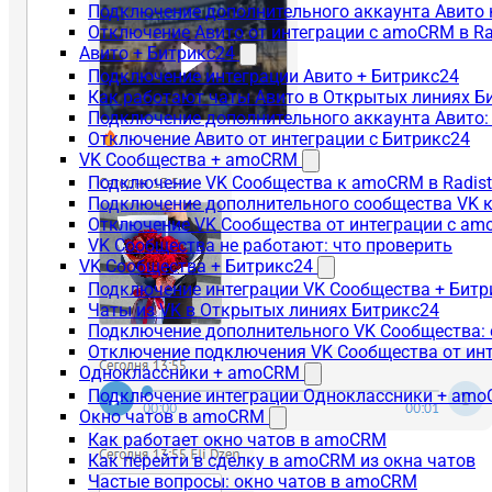
Подключение дополнительного аккаунта Авито 
Отключение Авито от интеграции с amoCRM в R
Авито + Битрикс24
Подключение интеграции Авито + Битрикс24
Как работают чаты Авито в Открытых линиях Б
Подключение дополнительного аккаунта Авито:
Отключение Авито от интеграции с Битрикс24
VK Сообщества + amoCRM
Подключение VK Сообщества к amoCRM в Radis
Подключение дополнительного сообщества VK к
Отключение VK Сообщества от интеграции с am
VK Сообщества не работают: что проверить
VK Сообщества + Битрикс24
Подключение интеграции VK Сообщества + Битр
Чаты из VK в Открытых линиях Битрикс24
Подключение дополнительного VK Сообщества: 
Отключение подключения VK Сообщества от инт
Одноклассники + amoCRM
Подключение интеграции Одноклассники + am
Окно чатов в amoCRM
Как работает окно чатов в amoCRM
Как перейти в сделку в amoCRM из окна чатов
Частые вопросы: окно чатов в amoCRM