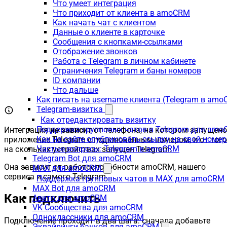
Что умеет интеграция
Что приходит от клиента в amoCRM
Как начать чат с клиентом
Данные о клиенте в карточке
Сообщения с кнопками-ссылками
Отображение звонков
Работа с Telegram в личном кабинете
Ограничения Telegram и баны номеров
ID компании
Что дальше
Как писать на username клиента (Telegram в am
Telegram-визитка
Как отредактировать визитку
Поддержка групповых чатов в Telegram для am
Интеграция
не зависит
от телефона, на котором запущено
Как на сайте опубликовать ссылку на свой номер
приложение Telegram с подключённым номером, и от того
Частые вопросы: Telegram в amoCRM
на скольких устройствах запущен Telegram.
Telegram Bot для amoCRM
Она зависит от работоспособности amoCRM, нашего
MAX для amoCRM
сервиса и самого Telegram.
Поддержка групповых чатов в MAX для amoCRM
MAX Bot для amoCRM
Как подключить
Авито для amoCRM
VK Сообщества для amoCRM
Одноклассники для amoCRM
Подключение проходит в два шага: сначала добавьте
Эквайринги банков для amoCRM