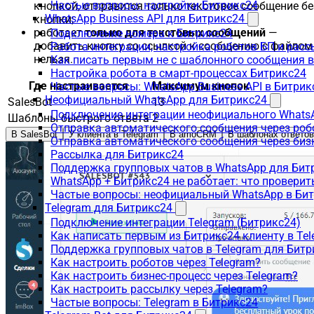
Частые вопросы: настройки Битрикс24
кнопкой, отправится только текстовое сообщение бе
WhatsApp Business API для Битрикс24
кнопки;
работает
только для текстовых сообщений
—
Подключение номера к Битрикс24
добавить кнопку со ссылкой к сообщению с файлом
Работа интеграции, настройка роботов БП и рас
нельзя.
Как писать первым не с шаблонного сообщения 
Настройка робота в смарт-процессах Битрикс24
Где настраивается
Максимум кнопок
Частые вопросы: WhatsApp Business API в Битрик
Неофициальный WhatsApp для Битрикс24
SalesBot
13
Подключение интеграции неофициального WhatsA
Шаблоны быстрого ответа
2
Отправка автоматического сообщения через роб
В SalesBot
У клиента в Telegram
В amoCRM
В шаблонах ответов
Отправка автоматического сообщения через биз
Рассылка для Битрикс24
Поддержка групповых чатов в WhatsApp для Бит
WhatsApp + Битрикс24 не работает: что проверит
Частые вопросы: неофициальный WhatsApp в Би
Telegram для Битрикс24
Подключение интеграции Telegram (Битрикс24)
Как написать первым из Битрикс24 клиенту в Tel
Поддержка групповых чатов в Telegram для Битр
Как настроить роботов через Telegram?
Как настроить бизнес-процесс через Telegram?
Как настроить рассылку через Telegram?
Частые вопросы: Telegram в Битрикс24