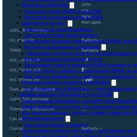
Массовые действия
Рассылки через WABA в amoCRM
Массовое создание чатов в WABA
Шаблоны и чат-бот
Обзор: какой способ выбрать
Автоприветствие через salesbot
Инициация общения через salesbot (WABA, amo
Кнопки в шаблонном сообщении
Настройка чат-бота, если бот не срабатывает 
Интерактивные сообщения в боте
Заполнение полей в шаблоне WABA: руками и че
Как настроить salesbot с шаблонами WABA, не 
Как писать первым не с шаблонного сообщени
Проверка номера клиента в WhatsApp
Если номера нет в WhatsApp — смс, письмо или
Неофициальный WhatsApp для amoCRM
Подключение WhatsApp к amoCRM через RadistW
Смена воронки и статуса для создания сделок и
Как писать первым с любого номера через amoC
WhatsApp-визитка
Как редактировать визитку
Если номера клиента нет в WA — смс/письмо ил
Инициация общения через salesbot (неофициаль