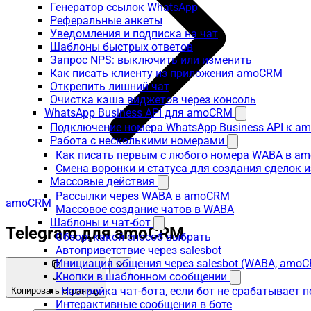
Генератор ссылок WhatsApp
Реферальные анкеты
Уведомления и подписка на чат
Шаблоны быстрых ответов
Запрос NPS: выключить или изменить
Как писать клиенту из приложения amoCRM
Открепить лишний чат
Очистка кэша виджетов через консоль
WhatsApp Business API для amoCRM
Подключение номера WhatsApp Business API к a
Работа с несколькими номерами
Как писать первым с любого номера WABA в a
Смена воронки и статуса для создания сделок 
Массовые действия
Рассылки через WABA в amoCRM
amoCRM
Массовое создание чатов в WABA
Шаблоны и чат-бот
Telegram для amoCRM
Обзор: какой способ выбрать
Автоприветствие через salesbot
Инициация общения через salesbot (WABA, amo
Кнопки в шаблонном сообщении
Настройка чат-бота, если бот не срабатывает 
Копировать страницу
Интерактивные сообщения в боте