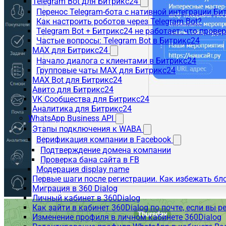
Telegram Bot для Битрикс24
Перенос Telegram-бота с нативной интеграции Би
Как настроить роботов через Telegram Bot?
Telegram Bot + Битрикс24 не работает: что прове
Частые вопросы: Telegram Bot в Битрикс24
MAX для Битрикс24
Начало диалога с клиентами в Битрикс24
Групповые чаты MAX для Битрикс24
MAX Bot для Битрикс24
Авито для Битрикс24
VK Сообщества для Битрикс24
Аналитика для Битрикс24
WhatsApp Business API
Этапы подключения к WABA
Верификация компании в Facebook
Подтверждение домена компании
Проверка бана сайта в FB
Модерация display name
Первые шаги после регистрации. Как избежать бл
Миграция в 360 Dialog
Личный кабинет в 360Dialog
Как зайти в кабинет 360Dialog по почте, если вы 
Изменение профиля в личном кабинете 360Dialog