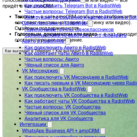
голосовым сообщением, документом или видео — всё
Как подключить Telegram Bot в RadistWeb
придёт в чат amoCRM.
Частые вопросы: Telegram Bot в RadistWeb
Текстом
— в чате amoCRM сообщение отображается
Инструкция по созданию и настройки бота в Bot
как ответ текстом на сторис (картинку или видео).
Одноклассники в RadistWeb
Смайлики поддерживаются.
Подключение группы Одноклассников
Голосовым, документом или видео
— в чат приходи
Одноклассники не работают: что проверить
соответствующее сообщение.
Авито в RadistWeb
Как подключить Авито в RadistWeb
Как выглядит в Telegram
Как выглядит в amoCRM
Как работают чаты Авито в RadistWeb
Частые вопросы: Авито
Чёрный список для Авито
VK Мессенджер
Как подключить VK Мессенджер в RadistWeb
Как писать первым в VK Мессенджер через Radi
VK Сообщества в RadistWeb
Как подключить VK Сообщества в RadistWeb
Как работают чаты VK Сообщества в RadistWeb
Частые вопросы: VK Сообщества
Чёрный список для VK Сообщества
Аналитика для VK Сообществ
Интеграции
WhatsApp Business API + amoCRM