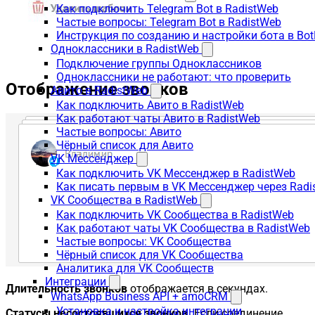
Как подключить Telegram Bot в RadistWeb
Частые вопросы: Telegram Bot в RadistWeb
Инструкция по созданию и настройки бота в Bot
Одноклассники в RadistWeb
Подключение группы Одноклассников
Одноклассники не работают: что проверить
Отображение звонков
Авито в RadistWeb
Как подключить Авито в RadistWeb
Как работают чаты Авито в RadistWeb
Частые вопросы: Авито
Чёрный список для Авито
VK Мессенджер
Как подключить VK Мессенджер в RadistWeb
Как писать первым в VK Мессенджер через Radi
VK Сообщества в RadistWeb
Как подключить VK Сообщества в RadistWeb
Как работают чаты VK Сообщества в RadistWeb
Частые вопросы: VK Сообщества
Чёрный список для VK Сообщества
Аналитика для VK Сообществ
Интеграции
Длительность звонков
отображается в секундах.
WhatsApp Business API + amoCRM
Установка и настройка интеграции
Статусы несостоявшихся звонков.
Если соединение