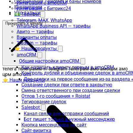
Ограничения Telegram и баны номеров
Интеграция с amoCRM
ID компании
Интеграция с Битрикс24
Что дальше
💵 Тарифы
Telegram, MAX, WhatsApp
Прокрутить к началу
WhatsApp Business API — тарифы
Авито — тарифы
Варианты оплаты
Trade-in — тарифы
⭐ Наши продукты
amoCRM
Общие настройки amoCRM
Как написать клиенту первым в amoCRM
телега телеграмм тг telegram телеграм амо амосрм амо
Контроль дублей и объединение сделок в amoCR
црм amo crm
Две сделки на первое сообщение из-за раздела
⭐ Наши продукты
Создание сделки при ответе в закрытую
Смена ответственного при создании сделки
Отлов 1-го сообщения + Roistat
Тегирование сделок
Salesbot
Канал связи для отправки сообщений
Бот пишет только в нужный мессенджер
Кнопка мессенджера на сайт
Сайт-визитка