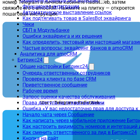
номер Telegram в личном кабинете RadistWeb, затем
Функционал интеграции
свяжите его с amoCRM. Нажмите на плитку — откроется
Автоматическое выставление ссылок
пошаговая инструкция.
Как подтягивать товар в SalesBot эквайринга
Чеки
СБП в Модульбанке
Ошибки эквайринга и их решения
Как определить, тестовый или настоящий магаз
Частые вопросы: эквайринг банков в amoCRM
Аналитика для amoCRM
Битрикс24
Общие настройки Битрикс24
Очередь ответственных сотрудников
Проверка клиента по базе CRM
Приветственное сообщение
Рабочее время
Запрос оценки качества обслуживания
Права доступа на открытые линии
Шаг 1. Telegram в RadistWeb →
Ошибка «У вас недостаточно прав для доступа 
Начало чата через Сообщение
Как написать через мобильное приложение Битр
Как настроить видимость номеров и интеграций
Как сменить ответственного за лид в Битрикс24
Кнопка на сайт