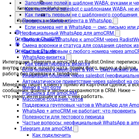
Заполнение полей в шаблоне WABA: руками и че
Копировать как Markdown
Как настроить salesbot с шаблонами WABA, не 
Как писать первым не с шаблонного сообщени
Проверка номера клиента в WhatsApp
Просмотреть как Markdown
Если номера нет в WhatsApp — смс, письмо или
Неофициальный WhatsApp для amoCRM
Открыть в ChatGPT
Подключение WhatsApp к amoCRM через RadistW
Смена воронки и статуса для создания сделок и
Открыть в Claude
Как писать первым с любого номера через amoC
WhatsApp-визитка
Интеграция Telegram и amoCRM от Radist.Online: переписк
Как редактировать визитку
внутри сделки, начало чата, приём фото, видео и файлов,
Если номера клиента нет в WA — смс/письмо ил
работа без привязки к телефону.
Инициация общения через salesbot (неофициаль
Автоматическое приветствие через salesbot на с
Менеджер пишет клиенту прямо из карточки сделки, а вс
Меню в чат-боте
сообщения, файлы и звонки сохраняются в CRM. Ниже —
Рассылка для amoCRM
что умеет интеграция и как с ней работать.
Массовое создание чатов
Поддержка групповых чатов в WhatsApp для A
WhatsApp + amoCRM не работает: что проверить
Полезности для тестового периода
Частые вопросы: неофициальный WhatsApp в a
Telegram для amoCRM
Как подключить