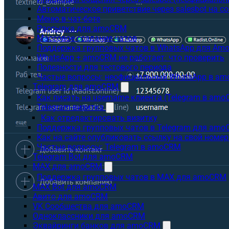
Автоматическое приветствие через salesbot на с
Меню в чат-боте
Рассылка для amoCRM
Массовое создание чатов
Поддержка групповых чатов в WhatsApp для A
WhatsApp + amoCRM не работает: что проверить
Полезности для тестового периода
Частые вопросы: неофициальный WhatsApp в a
Telegram для amoCRM
Как писать на username клиента (Telegram в am
Telegram-визитка
Как отредактировать визитку
Поддержка групповых чатов в Telegram для am
Как на сайте опубликовать ссылку на свой номер
Частые вопросы: Telegram в amoCRM
Telegram Bot для amoCRM
MAX для amoCRM
Поддержка групповых чатов в MAX для amoCRM
MAX Bot для amoCRM
Авито для amoCRM
VK Сообщества для amoCRM
Одноклассники для amoCRM
Эквайринги банков для amoCRM