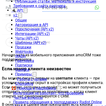
Публикация статьи: материалы и инструкция
Требования к сайту партнера
🔌 API
v2
Общее
Авторизация в API
Подключения (API v2)
Интеграции (API v2)
Чаты (API v2)
Шаблоны (API v2)
Продажи
WebHooks
Начало чата из мобильного приложения amoCRM тоже
WABA
поддерживается.
Партнёрка
Подписки
Если номер клиента неизвестен
Ошибки
Примеры
Вы можете писать первым на
username
клиента — при
Работа с чатами
условии, что он не скрыт в настройках профиля клиента.
Changelog
Если скрыт, отправка не пройдёт; но может получиться
🛟 Помощь и поддержка
отправить сообщение из приложения — когда клиент
Интеграция не работает: что проверить
ответит, чат синхронизируется с CRM.
Частые вопросы
Правила обращения в техподдержку Radist.Online
В окне чата в сделке (или покупателе) есть кнопка