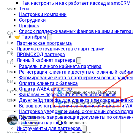
Как настроить и как работает каскад в amoCRM
Теги
Настройки компании
Сотрудники
Профиль
Список поддерживаемых файлов нашими интегра
🤝 Партнёрам
Партнерская программа
Правила сотрудничества с партнерами
ПРОМОКОД партнера
Личный кабинет партнера
Разделы личного кабинета партнера
Регистрация клиента и доступ в его личный кабин
Формирование счета с партнерским вознагражде
Оплата клиента с баланса
Оплата WABA диалогов
Финансы — перерасчет и перенос подписок
Даунгрейд тарифа для клиента или сокращение к
Вывод вознаграждения за подписки и диалоги W
Настройка уведомлений об окончании срока подп
Где скачать закрывающие документы по оплачен
Trade-in для партнёров
Инструменты для партнеров