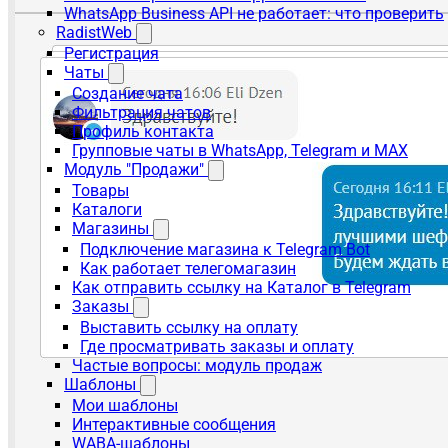
WhatsApp Business API не работает: что проверить
RadistWeb
Регистрация
Чаты
Создание чата
Фильтрация чатов
Профиль контакта
Групповые чаты в WhatsApp, Telegram и MAX
Модуль "Продажи"
Товары
Каталоги
Магазины
Подключение магазина к Telegram Bot
Как работает телегомагазин
Как отправить ссылку на Каталог в Telegram
Заказы
Выставить ссылку на оплату
Где просматривать заказы и оплату
Частые вопросы: модуль продаж
Шаблоны
Мои шаблоны
Интерактивные сообщения
WABA-шаблоны