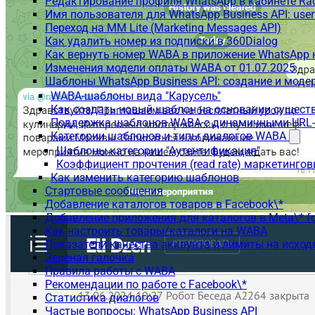
Редактирование профиля WhatsApp в кабинете Ra
Имя пользователя для WhatsApp Business API: use
Переход на MM Lite (Marketing Messages API)
Как удалить номер из подписки в 360Dialog
Как вернуть номер WABA в приложение WhatsApp 
Изменения модели оплаты WABA от 01.07.2025
Шаблоны WhatsApp Business API: создание и моде
WABA-шаблоны вида "Карусель"
Как создать новый шаблон на основании сущес
Поддержка шаблонов WABA с динамичными URL
Категории шаблонов и типы диалогов WABA
Шаблоны категории "Аутентификация"
Коэффициент прочтения (read rate) маркетинго
Как изменить категорию шаблонов
Стартовые сообщения
Добавление каталогов товаров в Facebook\*
Добавление приложения для каталогов в Meta\* fo
Как настроить товары/каталоги на WABA
Показатели качества аккаунта и лимиты на исхо
Зеленая галочка
Правила работы с WABA
Рекомендации по работе с Facebook\*
Статистика диалогов
Частые вопросы: WhatsApp Business API