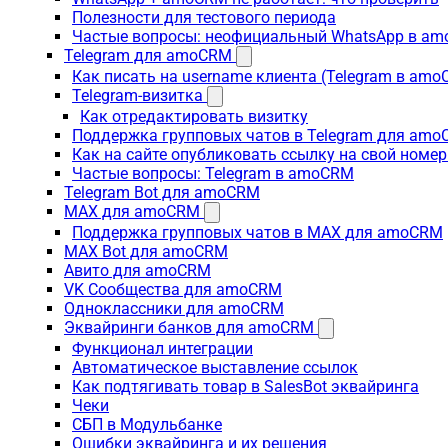
Полезности для тестового периода
Частые вопросы: неофициальный WhatsApp в a
Telegram для amoCRM
Как писать на username клиента (Telegram в am
Telegram-визитка
Как отредактировать визитку
Поддержка групповых чатов в Telegram для am
Как на сайте опубликовать ссылку на свой номер
Частые вопросы: Telegram в amoCRM
Telegram Bot для amoCRM
MAX для amoCRM
Поддержка групповых чатов в MAX для amoCRM
MAX Bot для amoCRM
Авито для amoCRM
VK Сообщества для amoCRM
Одноклассники для amoCRM
Эквайринги банков для amoCRM
Функционал интеграции
Автоматическое выставление ссылок
Как подтягивать товар в SalesBot эквайринга
Чеки
СБП в Модульбанке
Ошибки эквайринга и их решения