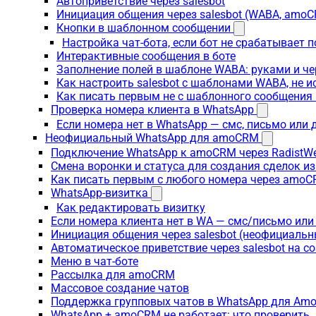
Автоприветствие через salesbot
Инициация общения через salesbot (WABA, amo
Кнопки в шаблонном сообщении
Настройка чат-бота, если бот не срабатывает 
Интерактивные сообщения в боте
Заполнение полей в шаблоне WABA: руками и че
Как настроить salesbot с шаблонами WABA, не 
Как писать первым не с шаблонного сообщени
Проверка номера клиента в WhatsApp
Если номера нет в WhatsApp — смс, письмо или
Неофициальный WhatsApp для amoCRM
Подключение WhatsApp к amoCRM через RadistW
Смена воронки и статуса для создания сделок и
Как писать первым с любого номера через amoC
WhatsApp-визитка
Как редактировать визитку
Если номера клиента нет в WA — смс/письмо ил
Инициация общения через salesbot (неофициаль
Автоматическое приветствие через salesbot на с
Меню в чат-боте
Рассылка для amoCRM
Массовое создание чатов
Поддержка групповых чатов в WhatsApp для A
WhatsApp + amoCRM не работает: что проверить