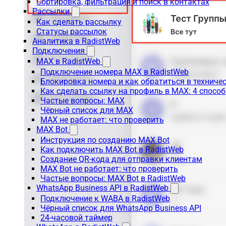
Сортировка, фильтрация и поиск в контактах
Рассылки
Как сделать рассылку
Статусы рассылок
Аналитика в RadistWeb
Подключения
MAX в RadistWeb
Подключение номера MAX в RadistWeb
Блокировка номера и как обратиться в технич
Как сделать ссылку на профиль в MAX: 4 способ
Частые вопросы: MAX
Чёрный список для MAX
MAX не работает: что проверить
MAX Bot
Инструкция по созданию MAX Bot
Как подключить MAX Bot в RadistWeb
Создание QR-кода для отправки клиентам
MAX Bot не работает: что проверить
Частые вопросы: MAX Bot в RadistWeb
WhatsApp Business API в RadistWeb
Подключение к WABA в RadistWeb
Чёрный список для WhatsApp Business API
24-часовой таймер