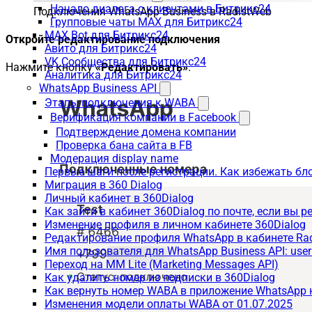
Начало диалога с клиентами в Битрикс24
Подключения WhatsApp Business в RadistWeb
Групповые чаты MAX для Битрикс24
MAX Bot для Битрикс24
Откройте редактирование подключения
Авито для Битрикс24
VK Сообщества для Битрикс24
Нажмите кнопку
«Редактировать»
.
Аналитика для Битрикс24
WhatsApp Business API
Этапы подключения к WABA
Верификация компании в Facebook
Подтверждение домена компании
Проверка бана сайта в FB
Модерация display name
Первые шаги после регистрации. Как избежать бл
Миграция в 360 Dialog
Личный кабинет в 360Dialog
Как зайти в кабинет 360Dialog по почте, если вы 
Изменение профиля в личном кабинете 360Dialog
Редактирование профиля WhatsApp в кабинете Ra
Имя пользователя для WhatsApp Business API: use
Переход на MM Lite (Marketing Messages API)
Как удалить номер из подписки в 360Dialog
Как вернуть номер WABA в приложение WhatsApp 
Изменения модели оплаты WABA от 01.07.2025