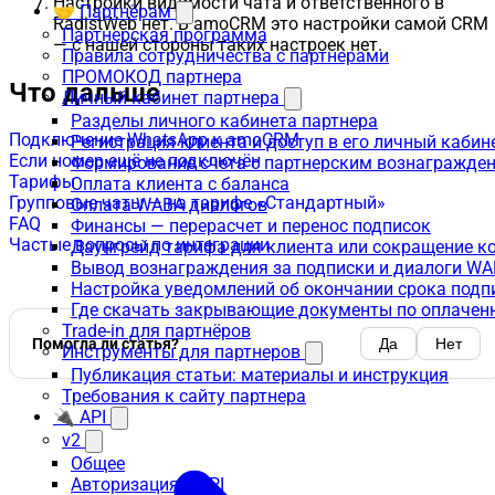
Настройки видимости чата и ответственного в
🤝 Партнёрам
RadistWeb нет. В amoCRM это настройки самой CRM
Партнерская программа
— с нашей стороны таких настроек нет.
Правила сотрудничества с партнерами
ПРОМОКОД партнера
Что дальше
Личный кабинет партнера
Разделы личного кабинета партнера
Подключение WhatsApp к amoCRM
Регистрация клиента и доступ в его личный кабин
Если номер ещё не подключён
Формирование счета с партнерским вознагражде
Тарифы
Оплата клиента с баланса
Групповые чаты — на тарифе «Стандартный»
Оплата WABA диалогов
FAQ
Финансы — перерасчет и перенос подписок
Частые вопросы по интеграции
Даунгрейд тарифа для клиента или сокращение к
Вывод вознаграждения за подписки и диалоги W
Настройка уведомлений об окончании срока подп
Где скачать закрывающие документы по оплачен
Trade-in для партнёров
Помогла ли статья?
Да
Нет
Инструменты для партнеров
Публикация статьи: материалы и инструкция
Требования к сайту партнера
🔌 API
v2
Общее
Авторизация в API