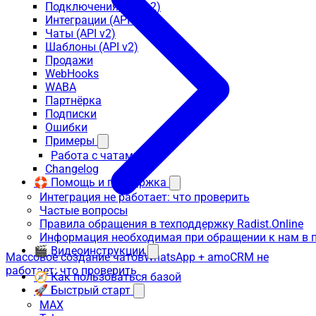
Подключения (API v2)
Интеграции (API v2)
Чаты (API v2)
Шаблоны (API v2)
Продажи
WebHooks
WABA
Партнёрка
Подписки
Ошибки
Примеры
Работа с чатами
Changelog
🛟 Помощь и поддержка
Интеграция не работает: что проверить
Частые вопросы
Правила обращения в техподдержку Radist.Online
Информация необходимая при обращении к нам в 
🎬 Видеоинструкции
Массовое создание чатов
WhatsApp + amoCRM не
работает: что проверить
🧭 Как пользоваться базой
🚀 Быстрый старт
MAX