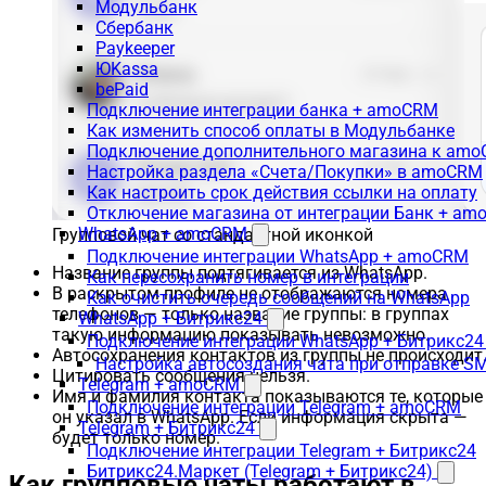
Модульбанк
Сбербанк
Paykeeper
ЮKassa
bePaid
Подключение интеграции банка + amoCRM
Как изменить способ оплаты в Модульбанке
Подключение дополнительного магазина к am
Настройка раздела «Счета/Покупки» в amoCRM
Как настроить срок действия ссылки на оплату
Отключение магазина от интеграции Банк + a
WhatsApp + amoCRM
Групповой чат со стандартной иконкой
Подключение интеграции WhatsApp + amoCRM
Название группы подтягивается из WhatsApp.
Как пересохранить номер в интеграции
В раскрытом профиле не отображаются номера
Как очистить очередь сообщений на WhatsApp
телефонов — только название группы: в группах
WhatsApp + Битрикс24
такую информацию показывать невозможно.
Подключение интеграции WhatsApp + Битрикс24
Автосохранения контактов из группы не происходит
Настройка автосоздания чата при отправке SM
Цитировать сообщения нельзя.
Telegram + amoCRM
Имя и фамилия контакта показываются те, которые
Подключение интеграции Telegram + amoCRM
он указал в WhatsApp. Если информация скрыта —
Telegram + Битрикс24
будет только номер.
Подключение интеграции Telegram + Битрикс24
Битрикс24.Маркет (Telegram + Битрикс24)
Как групповые чаты работают в