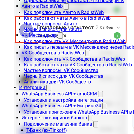
Одноклассники не работают: что проверить
Авито в RadistWeb
Как подключить Авито в RadistWeb
Как работают чаты Авито в RadistWeb
Частые вопросы: Авито
Чёрный список для Авито
VK Мессенджер
Как подключить VK Мессенджер в RadistWeb
Как писать первым в VK Мессенджер через Radi
VK Сообщества в RadistWeb
Как подключить VK Сообщества в RadistWeb
Как работают чаты VK Сообщества в RadistWeb
Частые вопросы: VK Сообщества
Чёрный список для VK Сообщества
Аналитика для VK Сообществ
Интеграции
WhatsApp Business API + amoCRM
Установка и настройка интеграции
WhatsApp Business API + Битрикс24
Установка приложения WhatsApp Business API в
Интернет-эквайринги банков
Подключение магазина банка
Т-Банк (ex-Tinkoff)