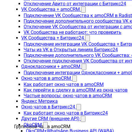
Отключение Авито от интеграции с Битрикс24
VK Сообщества + amoCRM
Подключение VK Сообщества к amoCRM в Radis
Подключение дополнительного сообщества VK к
Отключение VK Сообщества от интеграции с am
VK Сообщества не работают: что проверить
VK Сообщества + Битрикс24
Подключение интеграции VK Сообщества + Битр
Чаты из VK в Открытых линиях Битрикс24
Подключение дополнительного VK Сообщества: 
Отключение подключения VK Сообщества от инт
Одноклассники + amoCRM
Подключение интеграции Одноклассники + am
Окно чатов в amoCRM
Как работает окно чатов в amoCRM
Как перейти в сделку в amoCRM из окна чатов
Частые вопросы: окно чатов в amoCRM
Яндекс Метрика
Окно чатов в Битрикс24
Как работает окно чатов в Битрикс24
Другие CRM (внешнее API)
OkoCRM
Групповой чат в amoCRM
OkoCRM+WhatsApp Business API (WABA)