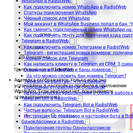
WhatsApp в RadistWeb
Как подключить номер WhatsApp в RadistWeb
Статусы подключения WhatsApp
Чёрный список для WhatsApp
Мой аккаунт в WhatsApp Business попал в бан. 
Как сменить подключенный номер WhatsApp на 
Как подключить почту для получения кода под
Telegram в RadistWeb
Как подключить номер Телеграмм в RadistWeb
Telegram - регистрация новых номеров: получен
Чёрный список для Telegram
Как написать клиенту в Telegram из CRM: 3 сцен
Ограничения Telegram и баны номеров
Групповой чат в RadistWeb
За что можно словить бан номера Telegram?
Аватарка отображается, только если она
Telegram не работает: что проверить
установлена в настройках профиля в приложении
Сообщение отправляется с ошибкой
WhatsApp. Если аватарки нет, показывается
Автоматические уведомления о сбоях в работе 
стандартная иконка.
Telegram Bot в RadistWeb
Как подключить Telegram Bot в RadistWeb
Частые вопросы: Telegram Bot в RadistWeb
Инструкция по созданию и настройки бота в Bot
Одноклассники в RadistWeb
Подключение группы Одноклассников