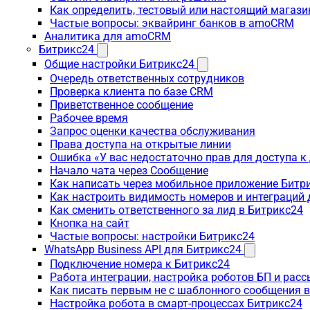
Как определить, тестовый или настоящий магаз
Частые вопросы: эквайринг банков в amoCRM
Аналитика для amoCRM
Битрикс24
Общие настройки Битрикс24
Очередь ответственных сотрудников
Проверка клиента по базе CRM
Приветственное сообщение
Рабочее время
Запрос оценки качества обслуживания
Права доступа на открытые линии
Ошибка «У вас недостаточно прав для доступа 
Начало чата через Сообщение
Как написать через мобильное приложение Битр
Как настроить видимость номеров и интеграций
Как сменить ответственного за лид в Битрикс24
Кнопка на сайт
Частые вопросы: настройки Битрикс24
WhatsApp Business API для Битрикс24
Подключение номера к Битрикс24
Работа интеграции, настройка роботов БП и рас
Как писать первым не с шаблонного сообщения 
Настройка робота в смарт-процессах Битрикс24