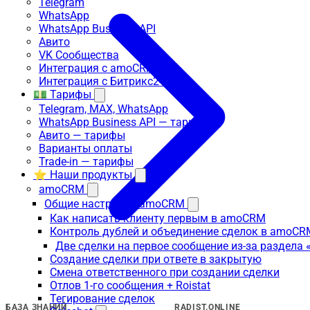
Telegram
WhatsApp
WhatsApp Business API
Авито
VK Сообщества
Интеграция с amoCRM
Интеграция с Битрикс24
💵 Тарифы
Telegram, MAX, WhatsApp
WhatsApp Business API — тарифы
Авито — тарифы
Варианты оплаты
Trade-in — тарифы
⭐ Наши продукты
amoCRM
Общие настройки amoCRM
Как написать клиенту первым в amoCRM
Контроль дублей и объединение сделок в amoCR
Две сделки на первое сообщение из-за раздела
Создание сделки при ответе в закрытую
Смена ответственного при создании сделки
Отлов 1-го сообщения + Roistat
Тегирование сделок
БАЗА ЗНАНИЙ
RADIST.ONLINE