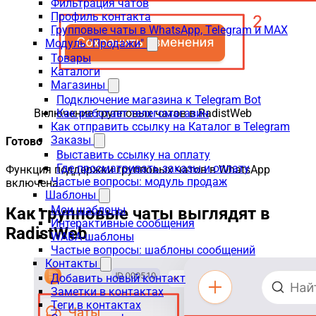
Фильтрация чатов
Профиль контакта
Групповые чаты в WhatsApp, Telegram и MAX
Модуль "Продажи"
Товары
Каталоги
Магазины
Подключение магазина к Telegram Bot
Включение групповых чатов в RadistWeb
Как работает телегомагазин
Как отправить ссылку на Каталог в Telegram
Заказы
Готово
Выставить ссылку на оплату
Где просматривать заказы и оплату
Функция поддержки групповых чатов в WhatsApp
Частые вопросы: модуль продаж
включена.
Шаблоны
Мои шаблоны
Как групповые чаты выглядят в
Интерактивные сообщения
RadistWeb
WABA-шаблоны
Частые вопросы: шаблоны сообщений
Контакты
Добавить новый контакт
Заметки в контактах
Теги в контактах