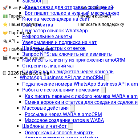
Salesbot
Канал связи для отправки сообщений
🚀 Быстрый старт
Сайт Radist.Online
Бот пишет только в нужный мессенджер
💵 Тарифы
Личный кабинет
Кнопка мессенджера на сайт
Сайт-визитка
⭐ Наши продукты
Написать в поддержку
Генератор ссылок WhatsApp
🤝 Партнёрам
Реферальные анкеты
🔌 API
Уведомления и подписка на чат
Шаблоны быстрых ответов
🛟 Помощь и поддержка
Запрос NPS: выключить или изменить
🎬 Видеоинструкции
Как писать клиенту из приложения amoCRM
Открепить лишний чат
Очистка кэша виджетов через консоль
© 2026 Radist.Online
WhatsApp Business API для amoCRM
Подключение номера WhatsApp Business API к a
Работа с несколькими номерами
Как писать первым с любого номера WABA в a
Смена воронки и статуса для создания сделок 
Массовые действия
Рассылки через WABA в amoCRM
Массовое создание чатов в WABA
Шаблоны и чат-бот
Обзор: какой способ выбрать