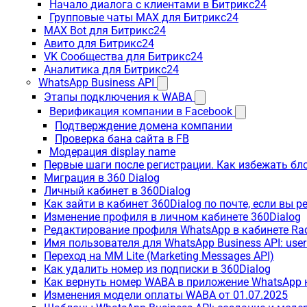
Начало диалога с клиентами в Битрикс24
Групповые чаты MAX для Битрикс24
MAX Bot для Битрикс24
Авито для Битрикс24
VK Сообщества для Битрикс24
Аналитика для Битрикс24
WhatsApp Business API
Этапы подключения к WABA
Верификация компании в Facebook
Подтверждение домена компании
Проверка бана сайта в FB
Модерация display name
Первые шаги после регистрации. Как избежать бл
Миграция в 360 Dialog
Личный кабинет в 360Dialog
Как зайти в кабинет 360Dialog по почте, если вы 
Изменение профиля в личном кабинете 360Dialog
Редактирование профиля WhatsApp в кабинете Ra
Имя пользователя для WhatsApp Business API: use
Переход на MM Lite (Marketing Messages API)
Как удалить номер из подписки в 360Dialog
Как вернуть номер WABA в приложение WhatsApp 
Изменения модели оплаты WABA от 01.07.2025