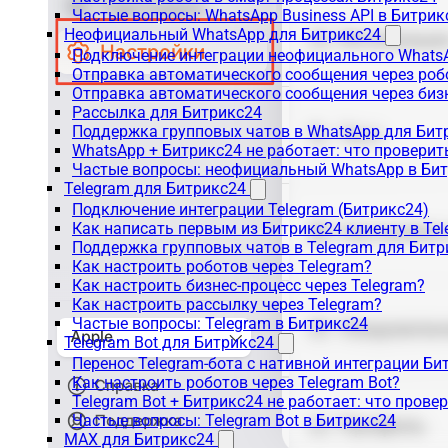
Частые вопросы: WhatsApp Business API в Битрик
Неофициальный WhatsApp для Битрикс24
Подключение интеграции неофициального WhatsA
Отправка автоматического сообщения через роб
Отправка автоматического сообщения через биз
Рассылка для Битрикс24
Поддержка групповых чатов в WhatsApp для Бит
WhatsApp + Битрикс24 не работает: что проверит
Частые вопросы: неофициальный WhatsApp в Би
Telegram для Битрикс24
Подключение интеграции Telegram (Битрикс24)
Как написать первым из Битрикс24 клиенту в Tel
Поддержка групповых чатов в Telegram для Битр
Как настроить роботов через Telegram?
Как настроить бизнес-процесс через Telegram?
Как настроить рассылку через Telegram?
Частые вопросы: Telegram в Битрикс24
Telegram Bot для Битрикс24
Перенос Telegram-бота с нативной интеграции Би
Как настроить роботов через Telegram Bot?
Telegram Bot + Битрикс24 не работает: что прове
Частые вопросы: Telegram Bot в Битрикс24
MAX для Битрикс24