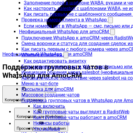
Заполнение полей в шаблоне WABA: руками и че
Как настроить salesbot с шаблонами WABA, не 
Как писать первым не с шаблонного сообщени
Проверка номера клиента в WhatsApp
Если номера нет в WhatsApp — смс, письмо или
Неофициальный WhatsApp для amoCRM
Подключение WhatsApp к amoCRM через RadistW
Смена воронки и статуса для создания сделок и
Как писать первым с любого номера через amoC
Неофициальный WhatsApp для amoCRM
WhatsApp-визитка
Как редактировать визитку
Поддержка групповых чатов в
Если номера клиента нет в WA — смс/письмо ил
Инициация общения через salesbot (неофициаль
WhatsApp для AmoCRM
Автоматическое приветствие через salesbot на с
Меню в чат-боте
Рассылка для amoCRM
Массовое создание чатов
Копировать страницу
Поддержка групповых чатов в WhatsApp для A
Как включить
Как групповые чаты выглядят в RadistWeb
Копировать как Markdown
Как групповые чаты работают в amoCRM
Нюансы работы
Что дальше
Просмотреть как Markdown