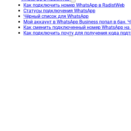
Как подключить номер WhatsApp в RadistWeb
Статусы подключения WhatsApp
Чёрный список для WhatsApp
Мой аккаунт в WhatsApp Business попал в бан. 
Как сменить подключенный номер WhatsApp на 
Как подключить почту для получения кода под
Telegram в RadistWeb
Как подключить номер Телеграмм в RadistWeb
Telegram - регистрация новых номеров: получен
Чёрный список для Telegram
Как написать клиенту в Telegram из CRM: 3 сцен
Ограничения Telegram и баны номеров
За что можно словить бан номера Telegram?
Telegram не работает: что проверить
Сообщение отправляется с ошибкой
Автоматические уведомления о сбоях в работе 
Telegram Bot в RadistWeb
Как подключить Telegram Bot в RadistWeb
Частые вопросы: Telegram Bot в RadistWeb
Инструкция по созданию и настройки бота в Bot
Одноклассники в RadistWeb
Подключение группы Одноклассников
Одноклассники не работают: что проверить