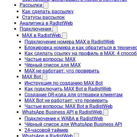
Рассылки
Как сделать рассылку
Статусы рассылок
Аналитика в RadistWeb
Подключения
MAX в RadistWeb
Подключение номера MAX в RadistWeb
Блокировка номера и как обратиться в технич
Как сделать ссылку на профиль в MAX: 4 способ
Частые вопросы: MAX
Чёрный список для MAX
MAX не работает: что проверить
MAX Bot
Инструкция по созданию MAX Bot
Как подключить MAX Bot в RadistWeb
Создание QR-кода для отправки клиентам
MAX Bot не работает: что проверить
Частые вопросы: MAX Bot в RadistWeb
WhatsApp Business API в RadistWeb
Подключение к WABA в RadistWeb
Чёрный список для WhatsApp Business API
24-часовой таймер
WhatsApp в RadistWeb