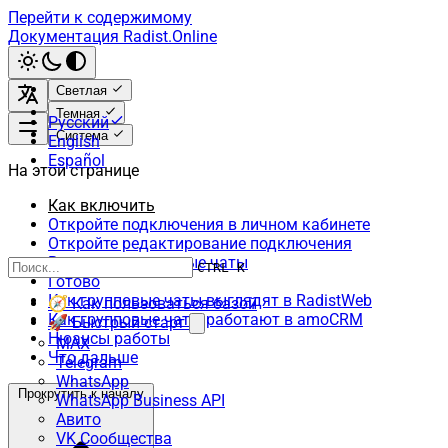
Перейти к содержимому
Документация Radist.Online
Светлая
Темная
Русский
Система
English
Español
На этой странице
Как включить
Откройте подключения в личном кабинете
Откройте редактирование подключения
Включите групповые чаты
CTRL K
Готово
Как групповые чаты выглядят в RadistWeb
🧭 Как пользоваться базой
Как групповые чаты работают в amoCRM
🚀 Быстрый старт
Нюансы работы
MAX
Что дальше
Telegram
WhatsApp
Прокрутить к началу
WhatsApp Business API
Авито
VK Сообщества