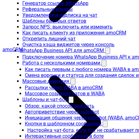
Генератор ссылок WhatsApp
Реферальные анкеты
Уведомления и подписка на чат
Шаблоны быстрых ответов
Запрос NPS: выключить или изменить
Как писать клиенту из приложения amoCRM
Открепить лишний чат
Очистка кэша виджетов через консоль
amoCRM
WhatsApp Business API для amoCRM
Подключение номера WhatsApp Business API к a
Работа с несколькими номерами
Как писать первым с любого номера WABA в a
Смена воронки и статуса для создания сделок 
Массовые действия
Рассылки через WABA в amoCRM
Массовое создание чатов в WABA
Шаблоны и чат-бот
Обзор: какой способ выбрать
Автоприветствие через salesbot
Инициация общения через salesbot (WABA, amo
Кнопки в шаблонном сообщении
Настройка чат-бота, если бот не срабатывает 
Интерактивные сообщения в боте