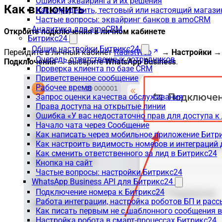
Ошибки эквайринга и их решения
Как включить
Как определить, тестовый или настоящий магаз
Частые вопросы: эквайринг банков в amoCRM
Аналитика для amoCRM
Откройте подключения в личном кабинете
Битрикс24
Общие настройки Битрикс24
Перейдите в личный кабинет
RadistWeb
→
Настройки →
Очередь ответственных сотрудников
Подключения
→ выберите
WhatsApp Business
.
Проверка клиента по базе CRM
Приветственное сообщение
Рабочее время
Запрос оценки качества обслуживания
Права доступа на открытые линии
Ошибка «У вас недостаточно прав для доступа 
Начало чата через Сообщение
Как написать через мобильное приложение Битр
Как настроить видимость номеров и интеграций
Как сменить ответственного за лид в Битрикс24
Кнопка на сайт
Частые вопросы: настройки Битрикс24
WhatsApp Business API для Битрикс24
Подключение номера к Битрикс24
Работа интеграции, настройка роботов БП и рас
Как писать первым не с шаблонного сообщения 
Настройка робота в смарт-процессах Битрикс24