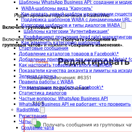
Шаблоны WhatsApp Business API: создание и моде
WABA-шаблоны вида "Карусель"
Как создать новый шаблон на основании сущес
Редактирование подключения в RadistWeb
Поддержка шаблонов WABA с динамичными URL
Категории шаблонов и типы диалогов WABA
Включите групповые чаты
Шаблоны категории "Аутентификация"
Коэффициент прочтения (read rate) маркетинго
Включите переключатель
«Получать сообщения из
Как изменить категорию шаблонов
групповых чатов»
и нажмите
«Сохранить изменения»
.
Стартовые сообщения
Добавление каталогов товаров в Facebook\*
Добавление приложения для каталогов в Meta\* fo
Как настроить товары/каталоги на WABA
Показатели качества аккаунта и лимиты на исхо
Зеленая галочка
Правила работы с WABA
Рекомендации по работе с Facebook\*
Статистика диалогов
Частые вопросы: WhatsApp Business API
WhatsApp Business API не работает: что проверить
RadistWeb
Регистрация
Чаты
Создание чата