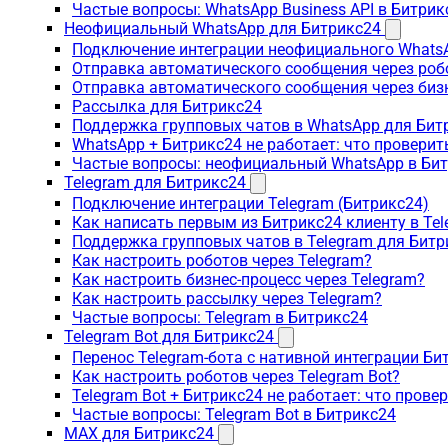
Частые вопросы: WhatsApp Business API в Битрик
Неофициальный WhatsApp для Битрикс24
Подключение интеграции неофициального WhatsA
Отправка автоматического сообщения через роб
Отправка автоматического сообщения через биз
Рассылка для Битрикс24
Поддержка групповых чатов в WhatsApp для Бит
WhatsApp + Битрикс24 не работает: что проверит
Частые вопросы: неофициальный WhatsApp в Би
Telegram для Битрикс24
Подключение интеграции Telegram (Битрикс24)
Как написать первым из Битрикс24 клиенту в Tel
Поддержка групповых чатов в Telegram для Битр
Как настроить роботов через Telegram?
Как настроить бизнес-процесс через Telegram?
Как настроить рассылку через Telegram?
Частые вопросы: Telegram в Битрикс24
Telegram Bot для Битрикс24
Перенос Telegram-бота с нативной интеграции Би
Как настроить роботов через Telegram Bot?
Telegram Bot + Битрикс24 не работает: что прове
Частые вопросы: Telegram Bot в Битрикс24
MAX для Битрикс24