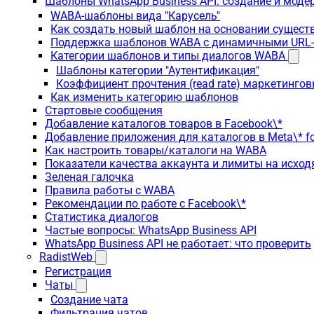
Шаблоны WhatsApp Business API: создание и моде
WABA-шаблоны вида "Карусель"
Как создать новый шаблон на основании сущес
Поддержка шаблонов WABA с динамичными URL
Категории шаблонов и типы диалогов WABA
Шаблоны категории "Аутентификация"
Коэффициент прочтения (read rate) маркетинго
Как изменить категорию шаблонов
Стартовые сообщения
Добавление каталогов товаров в Facebook\*
Добавление приложения для каталогов в Meta\* fo
Как настроить товары/каталоги на WABA
Показатели качества аккаунта и лимиты на исхо
Зеленая галочка
Правила работы с WABA
Рекомендации по работе с Facebook\*
Статистика диалогов
Частые вопросы: WhatsApp Business API
WhatsApp Business API не работает: что проверить
RadistWeb
Регистрация
Чаты
Создание чата
Фильтрация чатов