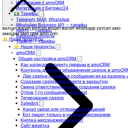
Интеграция с amoCRM
Интеграция с Битрикс24
💵 Тарифы
Telegram, MAX, WhatsApp
WhatsApp Business API — тарифы
ватсап вацап вотсап воцап васап whatsapp уатсап амо
Авито — тарифы
амосрм амо црм amo crm
Варианты оплаты
⭐ Наши продукты
Trade-in — тарифы
⭐ Наши продукты
amoCRM
Общие настройки amoCRM
Как написать клиенту первым в amoCRM
Контроль дублей и объединение сделок в amoCR
Две сделки на первое сообщение из-за раздела
Создание сделки при ответе в закрытую
Смена ответственного при создании сделки
Отлов 1-го сообщения + Roistat
Тегирование сделок
Salesbot
Канал связи для отправки сообщений
Бот пишет только в нужный мессенджер
Кнопка мессенджера на сайт
Сайт-визитка