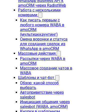
WhatsApp Business API к
amoCRM через RadistWeb
Работа с несколькими
номерами
Как писать первым с
любого номера WABA в
amoCRM
(мультиаккаунтинг)
Смена воронки и статуса
для создания сделок из
WhatsApp в amoCRM
Массовые действия
Рассылки через WABA в
amoCRM
Массовое создание чатов в
WABA
Шаблоны и чат-бот
Обзор: какой способ
выбрать
Автоприветствие через
salesbot
Инициация общения через
salesbot (WABA, amoCRM)
Кнопки в шаблонном