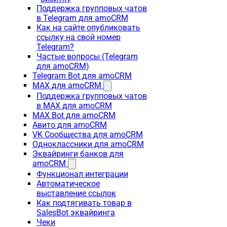
Поддержка групповых чатов
в Telegram для amoCRM
Как на сайте опубликовать
ссылку на свой номер
Telegram?
Частые вопросы (Telegram
для amoCRM)
Telegram Bot для amoCRM
MAX для amoCRM
Поддержка групповых чатов
в MAX для amoCRM
MAX Bot для amoCRM
Авито для amoCRM
VK Сообщества для amoCRM
Одноклассники для amoCRM
Эквайринги банков для
amoCRM
Функционал интеграции
Автоматическое
выставление ссылок
Как подтягивать товар в
SalesBot эквайринга
Чеки