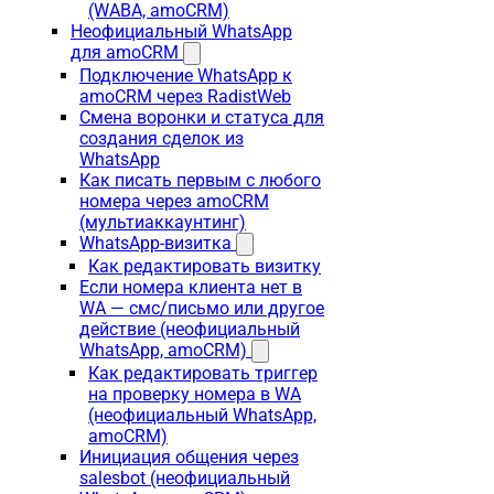
(WABA, amoCRM)
Неофициальный WhatsApp
для amoCRM
Подключение WhatsApp к
amoCRM через RadistWeb
Смена воронки и статуса для
создания сделок из
WhatsApp
Как писать первым с любого
номера через amoCRM
(мультиаккаунтинг)
WhatsApp-визитка
Как редактировать визитку
Если номера клиента нет в
WA — смс/письмо или другое
действие (неофициальный
WhatsApp, amoCRM)
Как редактировать триггер
на проверку номера в WA
(неофициальный WhatsApp,
amoCRM)
Инициация общения через
salesbot (неофициальный