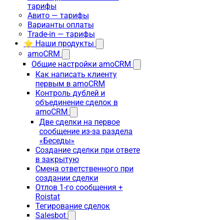
тарифы
Авито — тарифы
Варианты оплаты
Trade-in — тарифы
⭐ Наши продукты
amoCRM
Общие настройки amoCRM
Как написать клиенту
первым в amoCRM
Контроль дублей и
объединение сделок в
amoCRM
Две сделки на первое
сообщение из-за раздела
«Беседы»
Создание сделки при ответе
в закрытую
Смена ответственного при
создании сделки
Отлов 1-го сообщения +
Roistat
Тегирование сделок
Salesbot