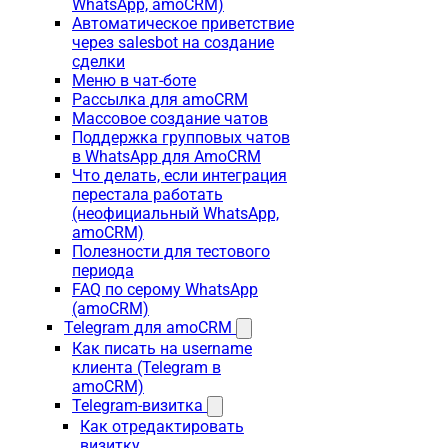
WhatsApp, amoCRM)
Автоматическое приветствие
через salesbot на создание
сделки
Меню в чат-боте
Рассылка для amoCRM
Массовое создание чатов
Поддержка групповых чатов
в WhatsApp для AmoCRM
Что делать, если интеграция
перестала работать
(неофициальный WhatsApp,
amoCRM)
Полезности для тестового
периода
FAQ по серому WhatsApp
(amoCRM)
Telegram для amoCRM
Как писать на username
клиента (Telegram в
amoCRM)
Telegram-визитка
Как отредактировать
визитку