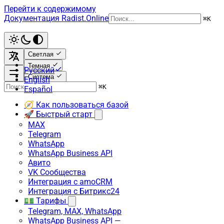
Перейти к содержимому
Документация Radist.Online
⌘
K
Светлая
Темная
Русский
Система
English
⌘
K
Español
🧭 Как пользоваться базой
🚀 Быстрый старт
MAX
Telegram
WhatsApp
WhatsApp Business API
Авито
VK Сообщества
Интеграция с amoCRM
Интеграция с Битрикс24
💵 Тарифы
Telegram, MAX, WhatsApp
WhatsApp Business API —