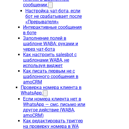
сообщении
Настройка чат-бота, если
бот не срабатывает после
«Прерывателя»
Интерактивные сообщения
в боте
Заполнение полей в
шаблоне WABA: руками и
через чат-бота
Как настроить salesbot с
шаблонами WABA, не
используя виджет
Как писать первым не с
шаблонного сообщения в
amoCRM
Проверка номера клиента в
WhatsApp
Если номера клиента нет в
WhatsApp — смс, письмо или
другое действие (WABA,
amoCRM)
Как редактировать триггер
на проверку номера в WA