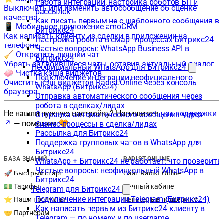
Работа интеграции, настройка роботов БП и
Выключить или изменить автосообщение об оценке
рассылок
качества.
Как писать первым не с шаблонного сообщения в
📱 Мобильное приложение amoCRM
Битрикс24
Как написать клиенту из сделки в приложении на
Настройка робота в смарт-процессах Битрикс24
телефоне.
Частые вопросы: WhatsApp Business API в
🧹 Открепить лишний чат
Битрикс24
Убрать задвоившиеся чаты, оставив актуальный диалог.
Неофициальный WhatsApp для Битрикс24
🧼 Чистка кэша виджетов
Подключение интеграции неофициального
Очистить кэш виджетов Radist.Online через консоль
WhatsApp (Битрикс24)
браузера.
Отправка автоматического сообщения через
робота в сделках/лидах
Не нашли нужную настройку? Напишите в
чат поддержки
Отправка автоматического сообщения через
— поможем 🧡
бизнес-процессы в сделка/лидах
Рассылка для Битрикс24
Поддержка групповых чатов в WhatsApp для
Битрикс24
БАЗА ЗНАНИЙ
RADIST.ONLINE
WhatsApp + Битрикс24 не работает: что проверит
Частые вопросы: неофициальный WhatsApp в
🚀 Быстрый старт
Сайт Radist.Online
Битрикс24
💵 Тарифы
Личный кабинет
Telegram для Битрикс24
Подключение интеграции Telegram (Битрикс24)
⭐ Наши продукты
Написать в поддержку
Как написать первым из Битрикс24 клиенту в
🤝 Партнёрам
Telegram — по номеру и по username