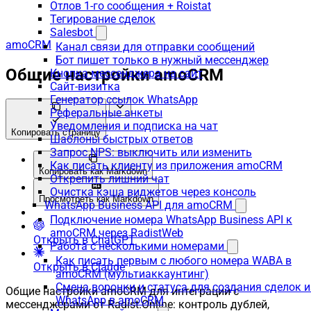
Отлов 1-го сообщения + Roistat
Тегирование сделок
Salesbot
amoCRM
Канал связи для отправки сообщений
Бот пишет только в нужный мессенджер
Общие настройки amoCRM
Кнопка мессенджера на сайт
Сайт-визитка
Генератор ссылок WhatsApp
Реферальные анкеты
Уведомления и подписка на чат
Копировать страницу
Шаблоны быстрых ответов
Запрос NPS: выключить или изменить
Как писать клиенту из приложения amoCRM
Копировать как Markdown
Открепить лишний чат
Очистка кэша виджетов через консоль
Просмотреть как Markdown
WhatsApp Business API для amoCRM
Подключение номера WhatsApp Business API к
amoCRM через RadistWeb
Открыть в ChatGPT
Работа с несколькими номерами
Как писать первым с любого номера WABA в
Открыть в Claude
amoCRM (мультиаккаунтинг)
Смена воронки и статуса для создания сделок и
Общие настройки amoCRM для интеграции с
WhatsApp в amoCRM
мессенджерами от Radist.Online: контроль дублей,