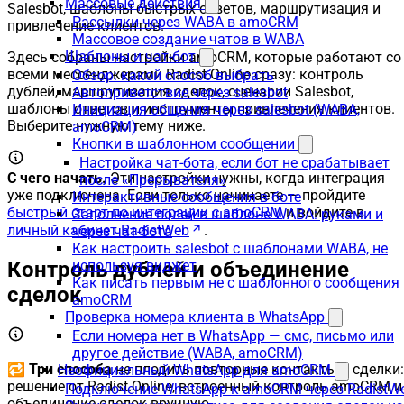
Массовые действия
Salesbot, шаблоны быстрых ответов, маршрутизация и
Рассылки через WABA в amoCRM
привлечение клиентов.
Массовое создание чатов в WABA
Шаблоны и чат-бот
Здесь собраны настройки amoCRM, которые работают со
всеми мессенджерами Radist.Online сразу: контроль
Обзор: какой способ выбрать
дублей, маршрутизация сделок, сценарии Salesbot,
Автоприветствие через salesbot
шаблоны ответов и инструменты привлечения клиентов.
Инициация общения через salesbot (WABA,
Выберите нужную тему ниже.
amoCRM)
Кнопки в шаблонном сообщении
Настройка чат-бота, если бот не срабатывает
С чего начать.
Эти настройки нужны, когда интеграция
после «Прерывателя»
уже подключена. Если только начинаете — пройдите
Интерактивные сообщения в боте
быстрый старт по интеграции с amoCRM
и войдите в
Заполнение полей в шаблоне WABA: руками и
личный кабинет RadistWeb
.
через чат-бота
Как настроить salesbot с шаблонами WABA, не
Контроль дублей и объединение
используя виджет
Как писать первым не с шаблонного сообщения 
сделок
amoCRM
Проверка номера клиента в WhatsApp
Если номера нет в WhatsApp — смс, письмо или
другое действие (WABA, amoCRM)
🔁
Три способа
не плодить повторные контакты и сделки:
Неофициальный WhatsApp для amoCRM
решение от Radist.Online, встроенный контроль amoCRM и
Подключение WhatsApp к amoCRM через RadistW
объединение сделок вручную.