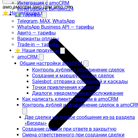
Интеграция с amoCRM
амо амосрм амо црм amo crm
Интеграция с Битрикс24
⭐ Наши продукты
💵 Тарифы
Telegram, MAX, WhatsApp
WhatsApp Business API — тарифы
Авито — тарифы
Варианты оплаты
Trade-in — тарифы
⭐ Наши продукты
amoCRM
Общие настройки amoCRM
Контроль дублей и объединение сделок
Создание и маршрутизация сделок
Salesbot: отправка сообщений и каскады
Точки привлечения клиентов
Диалоги, уведомления и обслуживание
Как написать клиенту первым в amoCRM
Контроль дублей и объединение сделок в amoCR
Две сделки на первое сообщение из-за раздела
«Беседы»
Создание сделки при ответе в закрытую
Смена ответственного при создании сделки