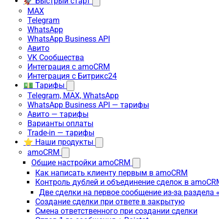
🚀 Быстрый старт
MAX
Telegram
WhatsApp
WhatsApp Business API
Авито
VK Сообщества
Интеграция с amoCRM
Интеграция с Битрикс24
💵 Тарифы
Telegram, MAX, WhatsApp
WhatsApp Business API — тарифы
Авито — тарифы
Варианты оплаты
Trade-in — тарифы
⭐ Наши продукты
amoCRM
Общие настройки amoCRM
Как написать клиенту первым в amoCRM
Контроль дублей и объединение сделок в amoCR
Две сделки на первое сообщение из-за раздела
Создание сделки при ответе в закрытую
Смена ответственного при создании сделки