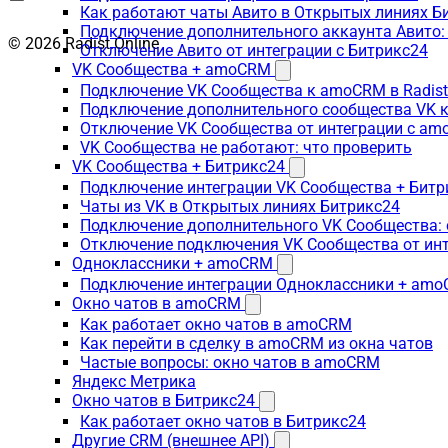
Как работают чаты Авито в Открытых линиях Б
Подключение дополнительного аккаунта Авито:
© 2026 Radist.Online
Отключение Авито от интеграции с Битрикс24
VK Сообщества + amoCRM
Подключение VK Сообщества к amoCRM в Radis
Подключение дополнительного сообщества VK к
Отключение VK Сообщества от интеграции с am
VK Сообщества не работают: что проверить
VK Сообщества + Битрикс24
Подключение интеграции VK Сообщества + Битр
Чаты из VK в Открытых линиях Битрикс24
Подключение дополнительного VK Сообщества: 
Отключение подключения VK Сообщества от инт
Одноклассники + amoCRM
Подключение интеграции Одноклассники + am
Окно чатов в amoCRM
Как работает окно чатов в amoCRM
Как перейти в сделку в amoCRM из окна чатов
Частые вопросы: окно чатов в amoCRM
Яндекс Метрика
Окно чатов в Битрикс24
Как работает окно чатов в Битрикс24
Другие CRM (внешнее API)