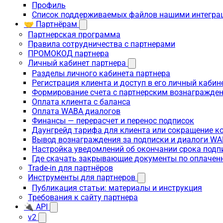
Профиль
Список поддерживаемых файлов нашими интегра
🤝 Партнёрам
Партнерская программа
Правила сотрудничества с партнерами
ПРОМОКОД партнера
Личный кабинет партнера
Разделы личного кабинета партнера
Регистрация клиента и доступ в его личный кабин
Формирование счета с партнерским вознагражде
Оплата клиента с баланса
Оплата WABA диалогов
Финансы — перерасчет и перенос подписок
Даунгрейд тарифа для клиента или сокращение к
Вывод вознаграждения за подписки и диалоги W
Настройка уведомлений об окончании срока подп
Где скачать закрывающие документы по оплачен
Trade-in для партнёров
Инструменты для партнеров
Публикация статьи: материалы и инструкция
Требования к сайту партнера
🔌 API
v2