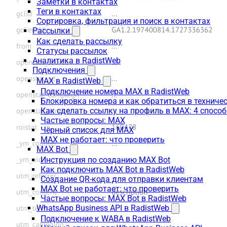
Заметки в контактах
Теги в контактах
Сортировка, фильтрация и поиск в контактах
Рассылки
Как сделать рассылку
Статусы рассылок
Аналитика в RadistWeb
Подключения
MAX в RadistWeb
Подключение номера MAX в RadistWeb
Блокировка номера и как обратиться в технич
Как сделать ссылку на профиль в MAX: 4 способ
Частые вопросы: MAX
Чёрный список для MAX
MAX не работает: что проверить
MAX Bot
Инструкция по созданию MAX Bot
Как подключить MAX Bot в RadistWeb
Создание QR-кода для отправки клиентам
MAX Bot не работает: что проверить
Частые вопросы: MAX Bot в RadistWeb
WhatsApp Business API в RadistWeb
Подключение к WABA в RadistWeb