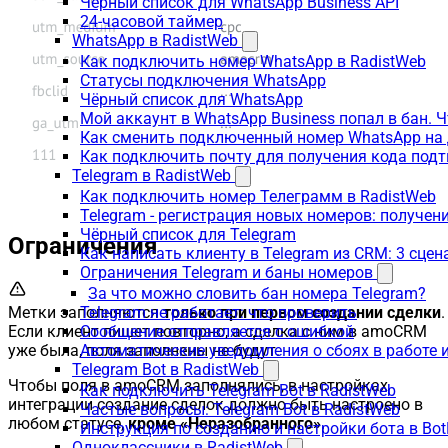
Чёрный список для WhatsApp Business API
24-часовой таймер
WhatsApp в RadistWeb
Как подключить номер WhatsApp в RadistWeb
Статусы подключения WhatsApp
Чёрный список для WhatsApp
Мой аккаунт в WhatsApp Business попал в бан. 
Как сменить подключенный номер WhatsApp на 
Как подключить почту для получения кода под
Telegram в RadistWeb
Как подключить номер Телеграмм в RadistWeb
Telegram - регистрация новых номеров: получен
Чёрный список для Telegram
Ограничения
Как написать клиенту в Telegram из CRM: 3 сцен
Ограничения Telegram и баны номеров
За что можно словить бан номера Telegram?
Telegram не работает: что проверить
Метки заполняются
только при первом создании сделки
.
Сообщение отправляется с ошибкой
Если клиент пишет повторно, а сделка с ним в amoCRM
Автоматические уведомления о сбоях в работе 
уже была, поля заполнены не будут.
Telegram Bot в RadistWeb
Чтобы поля в amoCRM заполнялись, в настройках
Как подключить Telegram Bot в RadistWeb
интеграции создание сделок должно быть настроено в
Частые вопросы: Telegram Bot в RadistWeb
любом статусе,
кроме «Неразобранного»
.
Инструкция по созданию и настройки бота в Bot
Одноклассники в RadistWeb