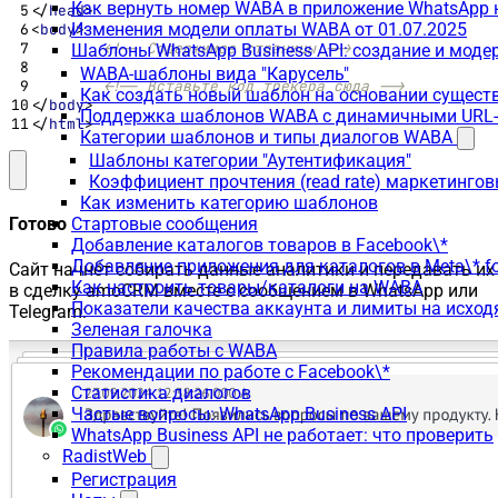
Как вернуть номер WABA в приложение WhatsApp 
</
head
>
Изменения модели оплаты WABA от 01.07.2025
<
body
>
<!-- Содержимое страницы -->
Шаблоны WhatsApp Business API: создание и моде
WABA-шаблоны вида "Карусель"
<!-- Вставьте код трекера сюда -->
Как создать новый шаблон на основании сущес
</
body
>
Поддержка шаблонов WABA с динамичными URL
</
html
>
Категории шаблонов и типы диалогов WABA
Шаблоны категории "Аутентификация"
Коэффициент прочтения (read rate) маркетинго
Как изменить категорию шаблонов
Стартовые сообщения
Готово
Добавление каталогов товаров в Facebook\*
Добавление приложения для каталогов в Meta\* fo
Сайт начнёт собирать данные аналитики и передавать их
Как настроить товары/каталоги на WABA
в сделку amoCRM вместе с сообщением в WhatsApp или
Показатели качества аккаунта и лимиты на исхо
Telegram:
Зеленая галочка
Правила работы с WABA
Рекомендации по работе с Facebook\*
Статистика диалогов
Частые вопросы: WhatsApp Business API
WhatsApp Business API не работает: что проверить
RadistWeb
Регистрация