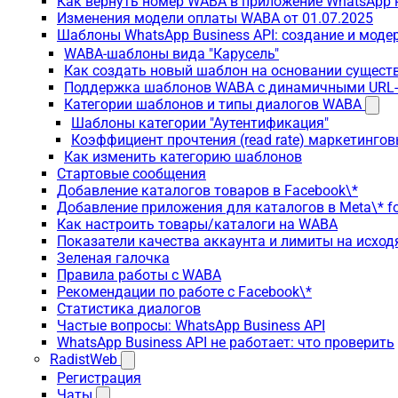
Как вернуть номер WABA в приложение WhatsApp 
Изменения модели оплаты WABA от 01.07.2025
Шаблоны WhatsApp Business API: создание и моде
WABA-шаблоны вида "Карусель"
Как создать новый шаблон на основании сущес
Поддержка шаблонов WABA с динамичными URL
Категории шаблонов и типы диалогов WABA
Шаблоны категории "Аутентификация"
Коэффициент прочтения (read rate) маркетинго
Как изменить категорию шаблонов
Стартовые сообщения
Добавление каталогов товаров в Facebook\*
Добавление приложения для каталогов в Meta\* fo
Как настроить товары/каталоги на WABA
Показатели качества аккаунта и лимиты на исхо
Зеленая галочка
Правила работы с WABA
Рекомендации по работе с Facebook\*
Статистика диалогов
Частые вопросы: WhatsApp Business API
WhatsApp Business API не работает: что проверить
RadistWeb
Регистрация
Чаты