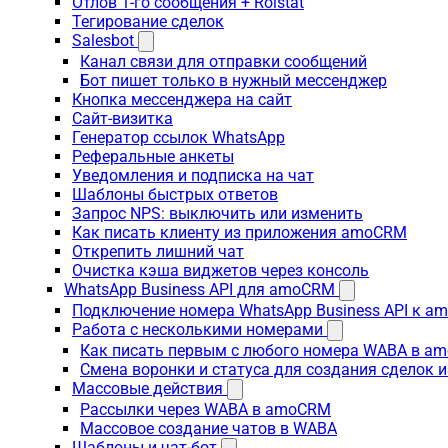
Отлов 1-го сообщения + Roistat
Тегирование сделок
Salesbot
Канал связи для отправки сообщений
Бот пишет только в нужный мессенджер
Кнопка мессенджера на сайт
Сайт-визитка
Генератор ссылок WhatsApp
Реферальные анкеты
Уведомления и подписка на чат
Шаблоны быстрых ответов
Запрос NPS: выключить или изменить
Как писать клиенту из приложения amoCRM
Открепить лишний чат
Очистка кэша виджетов через консоль
WhatsApp Business API для amoCRM
Подключение номера WhatsApp Business API к a
Работа с несколькими номерами
Как писать первым с любого номера WABA в a
Смена воронки и статуса для создания сделок 
Массовые действия
Рассылки через WABA в amoCRM
Массовое создание чатов в WABA
Шаблоны и чат-бот