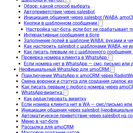
Обзор: какой способ выбрать
Автоприветствие через salesbot
Инициация общения через salesbot (WABA, amo
Кнопки в шаблонном сообщении
Настройка чат-бота, если бот не срабатывает 
Интерактивные сообщения в боте
Заполнение полей в шаблоне WABA: руками и че
Как настроить salesbot с шаблонами WABA, не 
Как писать первым не с шаблонного сообщени
Проверка номера клиента в WhatsApp
Если номера нет в WhatsApp — смс, письмо или
Неофициальный WhatsApp для amoCRM
Подключение WhatsApp к amoCRM через RadistW
Смена воронки и статуса для создания сделок и
Как писать первым с любого номера через amoC
WhatsApp-визитка
Как редактировать визитку
Если номера клиента нет в WA — смс/письмо ил
Инициация общения через salesbot (неофициаль
Автоматическое приветствие через salesbot на с
Меню в чат-боте
Рассылка для amoCRM
Массовое создание чатов