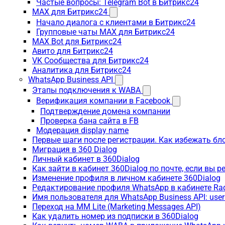
Частые вопросы: Telegram Bot в Битрикс24
MAX для Битрикс24
Начало диалога с клиентами в Битрикс24
Групповые чаты MAX для Битрикс24
MAX Bot для Битрикс24
Авито для Битрикс24
VK Сообщества для Битрикс24
Аналитика для Битрикс24
WhatsApp Business API
Этапы подключения к WABA
Верификация компании в Facebook
Подтверждение домена компании
Проверка бана сайта в FB
Модерация display name
Первые шаги после регистрации. Как избежать бл
Миграция в 360 Dialog
Личный кабинет в 360Dialog
Как зайти в кабинет 360Dialog по почте, если вы 
Изменение профиля в личном кабинете 360Dialog
Редактирование профиля WhatsApp в кабинете Ra
Имя пользователя для WhatsApp Business API: use
Переход на MM Lite (Marketing Messages API)
Как удалить номер из подписки в 360Dialog