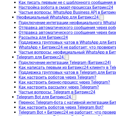
Как писать первым не с шаблонного сообщения 
Настройка робота в смарт-процессах Битрикс24
Частые вопросы: WhatsApp Business API в Битрик
Неофициальный WhatsApp для Битрикс24
Подключение интеграции неофициального WhatsA
Отправка автоматического сообщения через роб
Отправка автоматического сообщения через биз
Рассылка для Битрикс24
Поддержка групповых чатов в WhatsApp для Бит
WhatsApp + Битрикс24 не работает: что проверит
Частые вопросы: неофициальный WhatsApp в Би
Telegram для Битрикс24
Подключение интеграции Telegram (Битрикс24)
Как написать первым из Битрикс24 клиенту в Tel
Поддержка групповых чатов в Telegram для Битр
Как настроить роботов через Telegram?
Как настроить бизнес-процесс через Telegram?
Как настроить рассылку через Telegram?
Частые вопросы: Telegram в Битрикс24
Telegram Bot для Битрикс24
Перенос Telegram-бота с нативной интеграции Би
Как настроить роботов через Telegram Bot?
Telegram Bot + Битрикс24 не работает: что прове