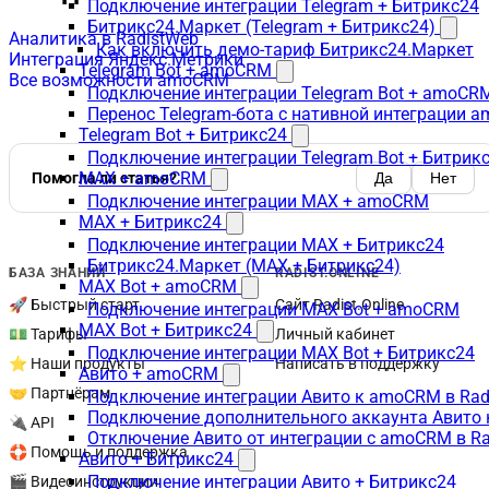
Подключение интеграции Telegram + Битрикс24
Битрикс24.Маркет (Telegram + Битрикс24)
Аналитика в RadistWeb
Как включить демо-тариф Битрикс24.Маркет
Интеграция Яндекс.Метрики
Telegram Bot + amoCRM
Все возможности amoCRM
Подключение интеграции Telegram Bot + amoCR
Перенос Telegram-бота с нативной интеграции 
Telegram Bot + Битрикс24
Подключение интеграции Telegram Bot + Битрик
MAX + amoCRM
Помогла ли статья?
Да
Нет
Подключение интеграции MAX + amoCRM
MAX + Битрикс24
Подключение интеграции MAX + Битрикс24
Битрикс24.Маркет (MAX + Битрикс24)
БАЗА ЗНАНИЙ
RADIST.ONLINE
MAX Bot + amoCRM
🚀 Быстрый старт
Сайт Radist.Online
Подключение интеграции MAX Bot + amoCRM
MAX Bot + Битрикс24
💵 Тарифы
Личный кабинет
Подключение интеграции MAX Bot + Битрикс24
⭐ Наши продукты
Написать в поддержку
Авито + amoCRM
🤝 Партнёрам
Подключение интеграции Авито к amoCRM в Rad
Подключение дополнительного аккаунта Авито 
🔌 API
Отключение Авито от интеграции с amoCRM в R
🛟 Помощь и поддержка
Авито + Битрикс24
Подключение интеграции Авито + Битрикс24
🎬 Видеоинструкции