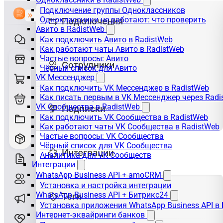
Подключение группы Одноклассников
Одноклассники не работают: что проверить
Авито в RadistWeb
Как подключить Авито в RadistWeb
Как работают чаты Авито в RadistWeb
Частые вопросы: Авито
Чёрный список для Авито
VK Мессенджер
Как подключить VK Мессенджер в RadistWeb
Как писать первым в VK Мессенджер через Radi
VK Сообщества в RadistWeb
Как подключить VK Сообщества в RadistWeb
Как работают чаты VK Сообщества в RadistWeb
Частые вопросы: VK Сообщества
Чёрный список для VK Сообщества
Аналитика для VK Сообществ
Интеграции
WhatsApp Business API + amoCRM
Установка и настройка интеграции
WhatsApp Business API + Битрикс24
Установка приложения WhatsApp Business API в
Интернет-эквайринги банков