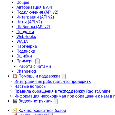
Общее
Авторизация в API
Подключения (API v2)
Интеграции (API v2)
Чаты (API v2)
Шаблоны (API v2)
Продажи
WebHooks
WABA
Партнёрка
Подписки
Ошибки
Примеры
Работа с чатами
Changelog
🛟 Помощь и поддержка
Интеграция не работает: что проверить
Частые вопросы
Правила обращения в техподдержку Radist.Online
Информация необходимая при обращении к нам в 
🎬 Видеоинструкции
🧭 Как пользоваться базой