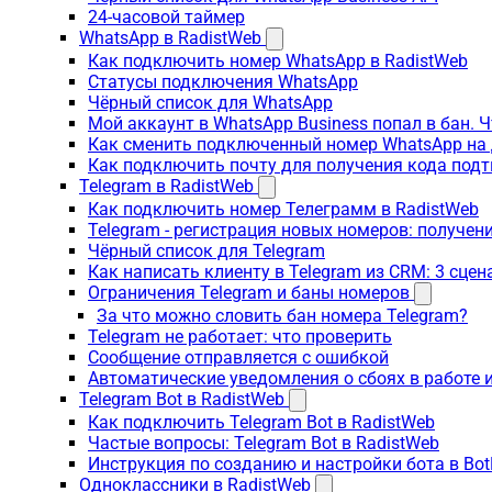
24-часовой таймер
WhatsApp в RadistWeb
Как подключить номер WhatsApp в RadistWeb
Статусы подключения WhatsApp
Чёрный список для WhatsApp
Мой аккаунт в WhatsApp Business попал в бан. 
Как сменить подключенный номер WhatsApp на 
Как подключить почту для получения кода под
Telegram в RadistWeb
Как подключить номер Телеграмм в RadistWeb
Telegram - регистрация новых номеров: получен
Чёрный список для Telegram
Как написать клиенту в Telegram из CRM: 3 сцен
Ограничения Telegram и баны номеров
За что можно словить бан номера Telegram?
Telegram не работает: что проверить
Сообщение отправляется с ошибкой
Автоматические уведомления о сбоях в работе 
Telegram Bot в RadistWeb
Как подключить Telegram Bot в RadistWeb
Частые вопросы: Telegram Bot в RadistWeb
Инструкция по созданию и настройки бота в Bot
Одноклассники в RadistWeb