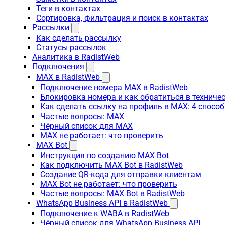
Теги в контактах
Сортировка, фильтрация и поиск в контактах
Рассылки
Как сделать рассылку
Статусы рассылок
Аналитика в RadistWeb
Подключения
MAX в RadistWeb
Подключение номера MAX в RadistWeb
Блокировка номера и как обратиться в технич
Как сделать ссылку на профиль в MAX: 4 способ
Частые вопросы: MAX
Чёрный список для MAX
MAX не работает: что проверить
MAX Bot
Инструкция по созданию MAX Bot
Как подключить MAX Bot в RadistWeb
Создание QR-кода для отправки клиентам
MAX Bot не работает: что проверить
Частые вопросы: MAX Bot в RadistWeb
WhatsApp Business API в RadistWeb
Подключение к WABA в RadistWeb
Чёрный список для WhatsApp Business API