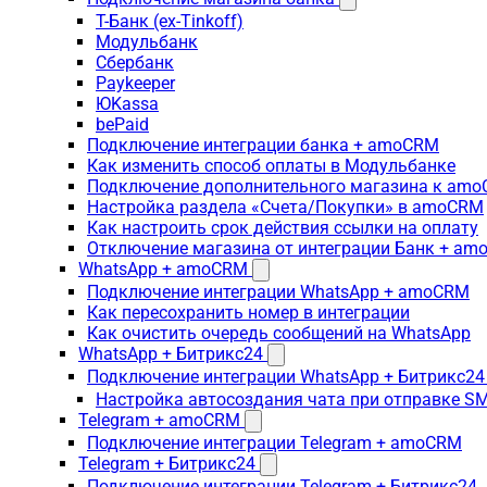
Т-Банк (ex-Tinkoff)
Модульбанк
Сбербанк
Paykeeper
ЮKassa
bePaid
Подключение интеграции банка + amoCRM
Как изменить способ оплаты в Модульбанке
Подключение дополнительного магазина к am
Настройка раздела «Счета/Покупки» в amoCRM
Как настроить срок действия ссылки на оплату
Отключение магазина от интеграции Банк + a
WhatsApp + amoCRM
Подключение интеграции WhatsApp + amoCRM
Как пересохранить номер в интеграции
Как очистить очередь сообщений на WhatsApp
WhatsApp + Битрикс24
Подключение интеграции WhatsApp + Битрикс24
Настройка автосоздания чата при отправке SM
Telegram + amoCRM
Подключение интеграции Telegram + amoCRM
Telegram + Битрикс24
Подключение интеграции Telegram + Битрикс24