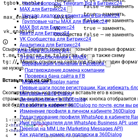
Telegram
tgbot_enabled
Частые вопросы: Telegram Bot в Битрикс24
Bot
false
— не заменять
MAX для Битрикс24
true
— заменять,
Начало диалога с клиентами в Битрикс24
max_enabled
MAX Бот
false
— не заменять
Групповые чаты MAX для Битрикс24
MAX Bot для Битрикс24
true
— заменять,
VK
vk_enabled
Авито для Битрикс24
Сообщества
false
— не заменять
VK Сообщества для Битрикс24
Аналитика для Битрикс24
Ссылки на Telegram трекер распознаёт в разных формах:
WhatsApp Business API
t.me
telegram.me
telegram.dog
,
,
, а также схему
Этапы подключения к WABA
tg://
. Менять ссылки на сайте под какой-то один форма
Верификация компании в Facebook
не нужно.
Подтверждение домена компании
Проверка бана сайта в FB
Вставьте код на сайт
Модерация display name
Первые шаги после регистрации. Как избежать бл
Скопируйте весь код трекера и вставьте его в конец
Миграция в 360 Dialog
<body>
страницы, внутри тега
— так кнопка отобразится 
Личный кабинет в 360Dialog
всё будет работать корректно:
Как зайти в кабинет 360Dialog по почте, если вы 
Изменение профиля в личном кабинете 360Dialog
Редактирование профиля WhatsApp в кабинете Ra
<!DOCTYPE html>
Имя пользователя для WhatsApp Business API: use
<
html
lang
=
"ru"
>
Переход на MM Lite (Marketing Messages API)
<
head
>
Как удалить номер из подписки в 360Dialog
<!-- Содержимое страницы -->