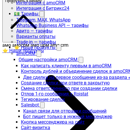
Прокрутить к началу
Интеграция с amoCRM
Интеграция с Битрикс24
💵 Тарифы
Telegram, MAX, WhatsApp
WhatsApp Business API — тарифы
Авито — тарифы
Варианты оплаты
Trade-in — тарифы
амо амосрм амо црм amo crm
⭐ Наши продукты
⭐ Наши продукты
amoCRM
Общие настройки amoCRM
Как написать клиенту первым в amoCRM
Контроль дублей и объединение сделок в amoCR
Две сделки на первое сообщение из-за раздела
Создание сделки при ответе в закрытую
Смена ответственного при создании сделки
Отлов 1-го сообщения + Roistat
Тегирование сделок
Salesbot
Канал связи для отправки сообщений
Бот пишет только в нужный мессенджер
Кнопка мессенджера на сайт
Сайт-визитка