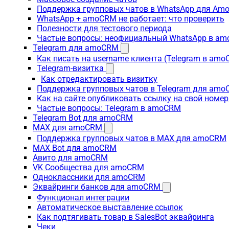
Поддержка групповых чатов в WhatsApp для A
WhatsApp + amoCRM не работает: что проверить
Полезности для тестового периода
Частые вопросы: неофициальный WhatsApp в a
Telegram для amoCRM
Как писать на username клиента (Telegram в am
Telegram-визитка
Как отредактировать визитку
Поддержка групповых чатов в Telegram для am
Как на сайте опубликовать ссылку на свой номер
Частые вопросы: Telegram в amoCRM
Telegram Bot для amoCRM
MAX для amoCRM
Поддержка групповых чатов в MAX для amoCRM
MAX Bot для amoCRM
Авито для amoCRM
VK Сообщества для amoCRM
Одноклассники для amoCRM
Эквайринги банков для amoCRM
Функционал интеграции
Автоматическое выставление ссылок
Как подтягивать товар в SalesBot эквайринга
Чеки