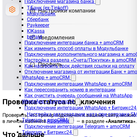
Подключение магазина банка
Т-Банк (ex-Tinkoff)
Модульбанк
Сбербанк
Paykeeper
ЮKassa
bePaid
Подключение интеграции банка + amoCRM
Как изменить способ оплаты в Модульбанке
Подключение дополнительного магазина к am
Настройка раздела «Счета/Покупки» в amoCRM
Как настроить срок действия ссылки на оплату
Отключение магазина от интеграции Банк + a
WhatsApp + amoCRM
Подключение интеграции WhatsApp + amoCRM
Как пересохранить номер в интеграции
Как очистить очередь сообщений на WhatsApp
Проверка статуса подключения
WhatsApp + Битрикс24
Подключение интеграции WhatsApp + Битрикс24
Настройка автосоздания чата при отправке SM
Проверить, что трекер подключён к вашему сайту, можно
Telegram + amoCRM
в личном кабинете
RadistWeb
— в разделе
«Аналитика»
.
Подключение интеграции Telegram + amoCRM
Telegram + Битрикс24
Что дальше