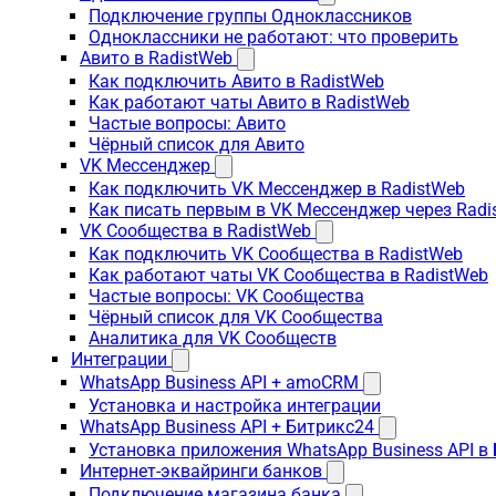
Подключение группы Одноклассников
Одноклассники не работают: что проверить
Авито в RadistWeb
Как подключить Авито в RadistWeb
Как работают чаты Авито в RadistWeb
Частые вопросы: Авито
Чёрный список для Авито
VK Мессенджер
Как подключить VK Мессенджер в RadistWeb
Как писать первым в VK Мессенджер через Radi
VK Сообщества в RadistWeb
Как подключить VK Сообщества в RadistWeb
Как работают чаты VK Сообщества в RadistWeb
Частые вопросы: VK Сообщества
Чёрный список для VK Сообщества
Аналитика для VK Сообществ
Интеграции
WhatsApp Business API + amoCRM
Установка и настройка интеграции
WhatsApp Business API + Битрикс24
Установка приложения WhatsApp Business API в
Интернет-эквайринги банков
Подключение магазина банка