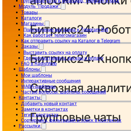
Групповые чаты в WhatsApp, Telegram и MAX
Модуль "Продажи"
Товары
Каталоги
Магазины
Подключение магазина к Telegram Bot
Как работает телегомагазин
Как отправить ссылку на Каталог в Telegram
Заказы
Выставить ссылку на оплату
Где просматривать заказы и оплату
FAQ в RadistWeb
Шаблоны
Мои шаблоны
Интерактивные сообщения
WABA-шаблоны
Частые вопросы: шаблоны сообщений
Контакты
Добавить новый контакт
Заметки в контактах
Теги в контактах
Сортировка, фильтрация и поиск в контактах
Рассылки