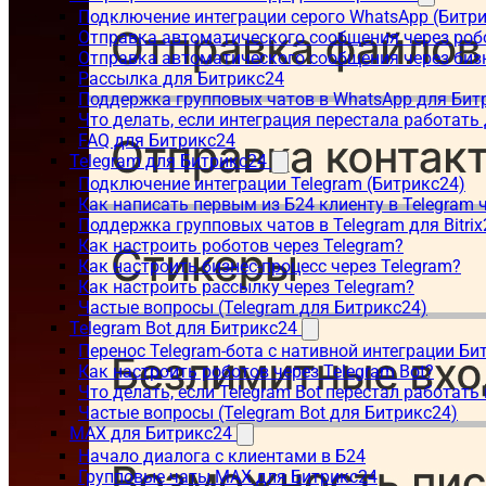
Подключение интеграции серого WhatsApp (Битр
Отправка автоматического сообщения через роб
Отправка автоматического сообщения через биз
Рассылка для Битрикс24
Поддержка групповых чатов в WhatsApp для Бит
Что делать, если интеграция перестала работать
FAQ для Битрикс24
Telegram для Битрикс24
Подключение интеграции Telegram (Битрикс24)
Как написать первым из Б24 клиенту в Telegram 
Поддержка групповых чатов в Telegram для Bitrix
Как настроить роботов через Telegram?
Как настроить бизнес-процесс через Telegram?
Как настроить рассылку через Telegram?
Частые вопросы (Telegram для Битрикс24)
Telegram Bot для Битрикс24
Перенос Telegram-бота с нативной интеграции Би
Как настроить роботов через Telegram Bot?
Что делать, если Telegram Bot перестал работать
Частые вопросы (Telegram Bot для Битрикс24)
MAX для Битрикс24
Начало диалога с клиентами в Б24
Групповые чаты MAX для Битрикс24