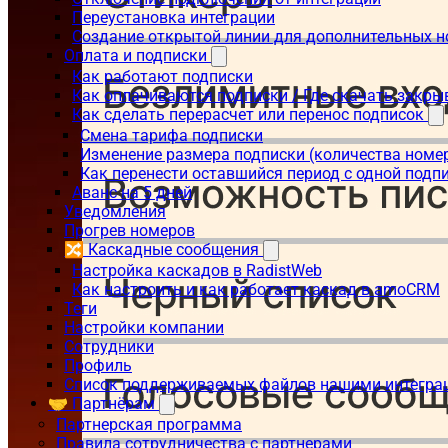
Переустановка интеграции
Создание открытой линии для дополнительных 
Оплата и подписки
Как работают подписки
Как оплачиваются подписки / Где скачать зак
Как сделать перерасчет или перенос подписок
Смена тарифа подписки
Изменение размера подписки (количества номе
Как перенести оставшийся период с одной подп
Аванс на 5 дней
Уведомления
Прогрев номеров
🔀 Каскадные сообщения
Настройка каскадов в RadistWeb
Как настроить и как работает каскад в amoCRM
Теги
Настройки компании
Сотрудники
Профиль
Список поддерживаемых файлов нашими интегра
🤝 Партнёрам
Партнерская программа
Правила сотрудничества с партнерами