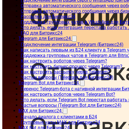
Подключение интеграции серого WhatsApp (Битр
Отправка автоматического сообщения через роб
Отправка автоматического сообщения через биз
Рассылка для Битрикс24
Поддержка групповых чатов в WhatsApp для Бит
Что делать, если интеграция перестала работать
FAQ для Битрикс24
Telegram для Битрикс24
Подключение интеграции Telegram (Битрикс24)
Как написать первым из Б24 клиенту в Telegram 
Поддержка групповых чатов в Telegram для Bitrix
Как настроить роботов через Telegram?
Как настроить бизнес-процесс через Telegram?
Как настроить рассылку через Telegram?
Частые вопросы (Telegram для Битрикс24)
Telegram Bot для Битрикс24
Перенос Telegram-бота с нативной интеграции Би
Как настроить роботов через Telegram Bot?
Что делать, если Telegram Bot перестал работать
Частые вопросы (Telegram Bot для Битрикс24)
MAX для Битрикс24
Начало диалога с клиентами в Б24
Групповые чаты MAX для Битрикс24
MAX Bot для Битрикс24