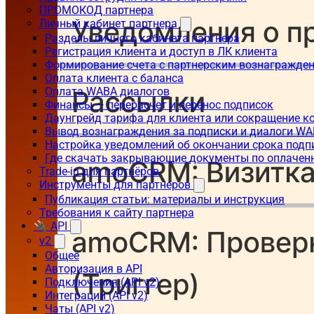
ПРОМОКОД партнера
Личный кабинет партнера
Разделы личного кабинета партнера
Регистрация клиента и доступ в ЛК клиента
Формирование счета с партнерским вознагражде
Оплата клиента с баланса
Оплата WABA диалогов
Финансы — перерасчет и перенос подписок
Даунгрейд тарифа для клиента или сокращение к
Вывод вознаграждения за подписки и диалоги W
Настройка уведомлений об окончании срока подп
Где скачать закрывающие документы по оплачен
Trade-in для партнёров
Инструменты для партнеров
Публикация статьи: материалы и инструкция
Требования к сайту партнера
🔌 API
v2
Общее
Авторизация в API
Подключения (API v2)
Интеграции (API v2)
Чаты (API v2)