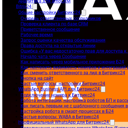
Аналитика для amoCRM
Bitrix24
Общие настройки Битрикс24
Очередь ответственных сотрудников
Проверка клиента по базе CRM
Приветственное сообщение
Рабочее время
Запрос оценки качества обслуживания
Права доступа на открытые линии
Ошибка «У вас недостаточно прав для доступа 
Начало чата через Сообщение
Как написать через мобильное приложение Б24
Как настроить видимость номеров и интеграций
Как сменить ответственного за лид в Битрикс24
Кнопка на сайт
Частые вопросы: настройки Битрикс24
WhatsApp Business API для Битрикс24
Подключение номера к Битрикс24
Работа интеграции, настройка роботов БП и рас
Как писать первым не с шаблонного сообщения 
Настройка робота в смарт-процессах в Б24
Частые вопросы: WABA в Битрикс24
Неофициальный WhatsApp для Битрикс24