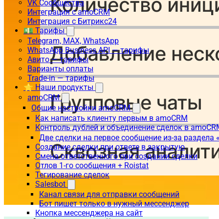
VK Сообщества
Интеграция с amoCRM
Интеграция с Битрикс24
💵 Тарифы
Telegram, MAX, WhatsApp
WhatsApp Business API — тарифы
Авито — тарифы
Варианты оплаты
Trade-in — тарифы
⭐ Наши продукты
amoCRM
Общие настройки amoCRM
Как написать клиенту первым в amoCRM
Контроль дублей и объединение сделок в amoCR
Две сделки на первое сообщение из-за раздела
Создание сделки при ответе в закрытую
Смена ответственного при создании сделки
Отлов 1-го сообщения + Roistat
Тегирование сделок
Salesbot
Канал связи для отправки сообщений
Бот пишет только в нужный мессенджер
Кнопка мессенджера на сайт