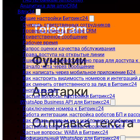
Аналитика для amoCRM
Bitrix24
Общие настройки Битрикс24
Очередь ответственных сотрудников
Проверка клиента по базе CRM
Приветственное сообщение
Рабочее время
Запрос оценки качества обслуживания
Права доступа на открытые линии
Ошибка «У вас недостаточно прав для доступа 
Начало чата через Сообщение
Как написать через мобильное приложение Б24
Как настроить видимость номеров и интеграций
Как сменить ответственного за лид в Битрикс24
Кнопка на сайт
Частые вопросы: настройки Битрикс24
WhatsApp Business API для Битрикс24
Подключение номера к Битрикс24
Работа интеграции, настройка роботов БП и рас
Как писать первым не с шаблонного сообщения 
Настройка робота в смарт-процессах в Б24
Частые вопросы: WABA в Битрикс24
Неофициальный WhatsApp для Битрикс24