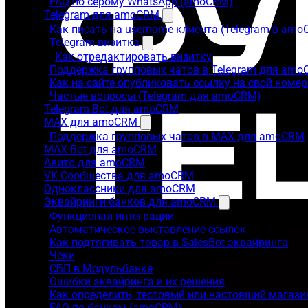
FAQ по серому WhatsApp (amoCRM)
Telegram для amoCRM
Как писать на username клиента (Telegram в am
Telegram-визитка
Как отредактировать визитку
Поддержка групповых чатов в Telegram для am
Как на сайте опубликовать ссылку на свой номер
Частые вопросы (Telegram для amoCRM)
Telegram Bot для amoCRM
MAX для amoCRM
Поддержка групповых чатов в MAX для amoCRM
MAX Bot для amoCRM
Авито для amoCRM
VK Сообщества для amoCRM
Одноклассники для amoCRM
Эквайринги банков для amoCRM
Функционал интеграции
Автоматическое выставление ссылок
Как подтягивать товар в SalesBot эквайринга
Чеки
СБП в Модульбанке
Ошибки эквайринга и их решения
Как определить, тестовый или настоящий магаз
FAQ по банкам (amoCRM)