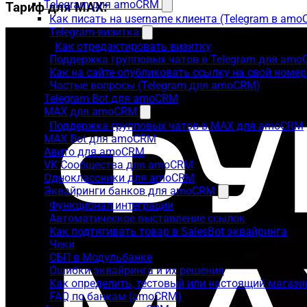
Telegram для amoCRM
Тариф для MAX:
Как писать на username клиента (Telegram в am
Telegram-визитка
Как отредактировать визитку
Поддержка групповых чатов в Telegram для am
Как на сайте опубликовать ссылку на свой номер
Частые вопросы (Telegram для amoCRM)
Telegram Bot для amoCRM
MAX для amoCRM
Поддержка групповых чатов в MAX для amoCRM
MAX Bot для amoCRM
Авито для amoCRM
VK Сообщества для amoCRM
Одноклассники для amoCRM
Эквайринги банков для amoCRM
Функционал интеграции
Автоматическое выставление ссылок
Как подтягивать товар в SalesBot эквайринга
Чеки
СБП в Модульбанке
Ошибки эквайринга и их решения
Как определить, тестовый или настоящий магаз
FAQ по банкам (amoCRM)