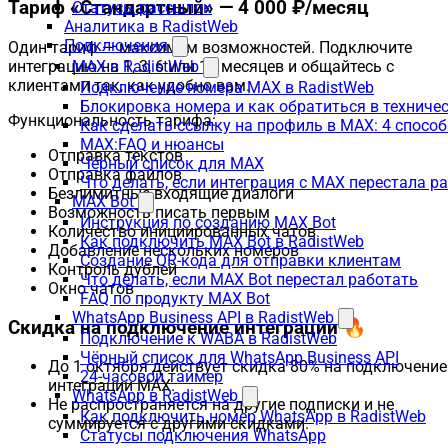
Тариф «Стандартный» — 4 000 ₽/месяц
Статусы рассылок
Аналитика в RadistWeb
Подключения
Один тариф — максимум возможностей. Подключите
интеграцию на 1, 3, 6 или 12 месяцев и общайтесь с
MAX в RadistWeb
клиентами так, как удобно вам.
Подключение номера MAX в RadistWeb
Блокировка номера и как обратиться в технич
Функциональность тарифа:
Как сделать ссылку на профиль в MAX: 4 способ
MAX:FAQ и нюансы
Отправка текстов
Чёрный список для MAX
Отправка файлов
Что делать, если интеграция с MAX перестала р
Безлимитные входящие диалоги
MAX Bot
Возможность писать первым
Инструкция по созданию MAX Bot
Количество инициированных чатов
Как подключить MAX Bot в RadistWeb
Добавление нескольких номеров
Создание QR-кода для отправки клиентам
Контроль дублей
Что делать, если MAX Bot перестал работать
Окно чатов
FAQ по продукту MAX Bot
WhatsApp Business API в RadistWeb
Скидка на подключение интеграции 🔥
Подключение к WABA в RadistWeb
Чёрный список для WhatsApp Business API
До 1 октября действует скидка 80% на подключение
24-часовой таймер
интеграции MAX.
WhatsApp в RadistWeb
Не распространяется на другие подписки и не
Как подключить номер WhatsApp в RadistWeb
суммируется с другими скидками.
Статусы подключения WhatsApp