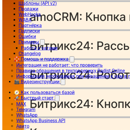
Шаблоны (API v2)
Продажи
WebHooks
WABA
Партнёрка
Подписки
Ошибки
Примеры
Работа с чатами
Changelog
🛟 Помощь и поддержка
Интеграция не работает: что проверить
Правила обращения в техподдержку Radist.Online
Информация необходимая при обращении к нам в 
🎬 Видеоинструкции
🧭 Как пользоваться базой
🚀 Быстрый старт
MAX
Telegram
WhatsApp
WhatsApp Business API
Авито