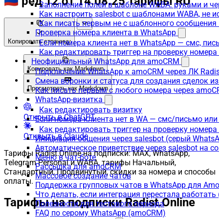
🇷🇺 ред 12 от 14.08.25 Тарифы RU
Заполнение полей в шаблоне WABA: руками и че
Как настроить salesbot с шаблонами WABA, не 
Как писать первым не с шаблонного сообщени
Проверка номера клиента в WhatsApp
Копировать страницу
Если номера клиента нет в WhatsApp — смс, пи
Как редактировать триггер на проверку номер
Неофициальный WhatsApp для amoCRM
Копировать как Markdown
Подключение WhatsApp к amoCRM через ЛК Radi
Смена воронки и статуса для создания сделок и
Просмотреть как Markdown
Как писать первым с любого номера через amoC
WhatsApp-визитка
Как редактировать визитку
Открыть в ChatGPT
Если номера клиента нет в WA — смс/письмо или
Как редактировать триггер на проверку номера
Открыть в Claude
Инициация общения через salesbot (серый Whats
Автоматическое приветствие через salesbot на с
Тарифы Radist.Online на подписки: MAX, WhatsApp,
Меню в чат-боте
Telegram Personal и WABA, тарифы Начальный,
Рассылка для amoCRM
Стандартный, Продвинутый, скидки за номера и способы
Массовое создание чатов
оплаты.
Поддержка групповых чатов в WhatsApp для A
Что делать, если интеграция перестала работат
Тарифы на подписки Radist.Online
Полезности для тестового периода
FAQ по серому WhatsApp (amoCRM)