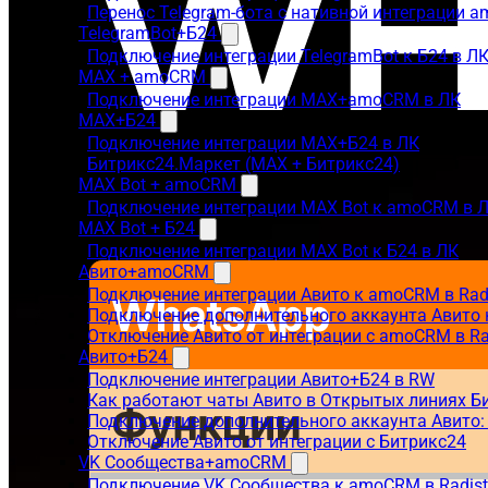
Перенос Telegram-бота с нативной интеграции 
TelegramBot+Б24
Подключение интеграции TelegramBot к Б24 в Л
MAX + amoCRM
Подключение интеграции MAX+amoCRM в ЛК
MAX+Б24
Подключение интеграции MAX+Б24 в ЛК
Битрикс24.Маркет (MAX + Битрикс24)
MAX Bot + amoCRM
Подключение интеграции MAX Bot к amoCRM в 
MAX Bot + Б24
Подключение интеграции MAX Bot к Б24 в ЛК
Авито+amoCRM
Подключение интеграции Авито к amoCRM в Rad
Подключение дополнительного аккаунта Авито 
Отключение Авито от интеграции с amoCRM в R
Авито+Б24
Подключение интеграции Авито+Б24 в RW
Как работают чаты Авито в Открытых линиях Б
Подключение дополнительного аккаунта Авито:
Отключение Авито от интеграции с Битрикс24
VK Сообщества+amoCRM
Подключение VK Сообщества к amoCRM в Radis