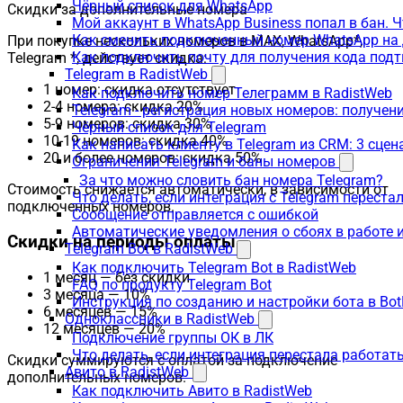
Чёрный список для WhatsApp
Скидки за дополнительные номера
Мой аккаунт в WhatsApp Business попал в бан. 
Как сменить подключенный номер WhatsApp на 
При покупке нескольких номеров в MAX, WhatsApp*,
Как подключить почту для получения кода под
Telegram *, действует скидка:
Telegram в RadistWeb
1 номер: скидка отсутствует
Как подключить номер Телеграмм в RadistWeb
2-4 номера: скидка 20%
Telegram - регистрация новых номеров: получен
5-9 номеров: скидка 30%
Чёрный список для Telegram
10-19 номеров: скидка 40%
Как написать клиенту в Telegram из CRM: 3 сцен
20 и более номеров: скидка 50%
Ограничения Telegram и баны номеров
За что можно словить бан номера Telegram?
Стоимость снижается автоматически, в зависимости от
Что делать, если интеграция с Telegram переста
подключенных номеров.
Сообщение отправляется с ошибкой
Автоматические уведомления о сбоях в работе 
Скидки на периоды оплаты
Telegram Bot в RadistWeb
Как подключить Telegram Bot в RadistWeb
1 месяц — без скидки
FAQ по продукту Telegram Bot
3 месяца — 10%
Инструкция по созданию и настройки бота в Bot
6 месяцев — 15%
Одноклассники в RadistWeb
12 месяцев — 20%
Подключение группы ОК в ЛК
Что делать, если интеграция перестала работать
Скидки суммируются с оплатой за подключение
Авито в RadistWeb
дополнительных номеров.
Как подключить Авито в RadistWeb