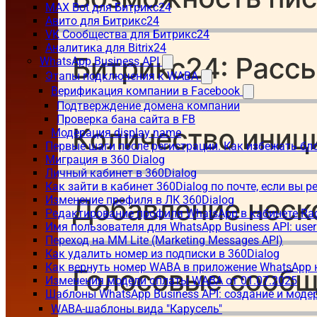
MAX Bot для Битрикс24
Авито для Битрикс24
VK Сообщества для Битрикс24
Аналитика для Bitrix24
WhatsApp Business API
Этапы подключения к WABA
Верификация компании в Facebook
Подтверждение домена компании
Проверка бана сайта в FB
Модерация display name
Первые шаги после регистрации. Как избежать бл
Миграция в 360 Dialog
Личный кабинет в 360Dialog
Как зайти в кабинет 360Dialog по почте, если вы 
Изменение профиля в ЛК 360Dialog
Редактирование профиля WhatsApp в кабинете Ra
Имя пользователя для WhatsApp Business API: use
Переход на MM Lite (Marketing Messages API)
Как удалить номер из подписки в 360Dialog
Как вернуть номер WABA в приложение WhatsApp 
Изменения модели оплаты WABA от 01.07.2025
Шаблоны WhatsApp Business API: создание и моде
WABA-шаблоны вида "Карусель"