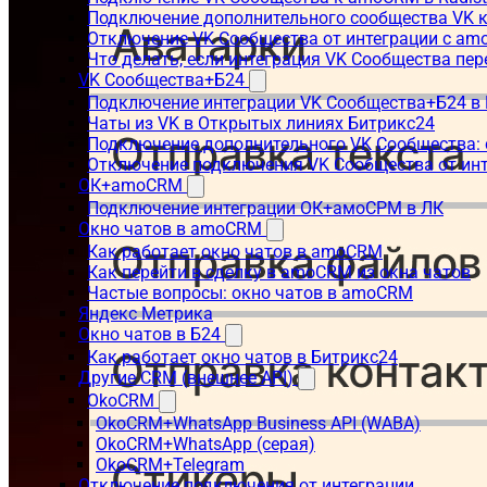
Подключение дополнительного сообщества VK к
Отключение VK Сообщества от интеграции с am
Что делать, если интеграция VK Сообщества пер
VK Сообщества+Б24
Подключение интеграции VK Сообщества+Б24 в
Чаты из VK в Открытых линиях Битрикс24
Подключение дополнительного VK Сообщества: 
Отключение подключения VK Сообщества от инт
ОК+amoCRM
Подключение интеграции ОК+амоСРМ в ЛК
Окно чатов в amoCRM
Как работает окно чатов в amoCRM
Как перейти в сделку в amoCRM из окна чатов
Частые вопросы: окно чатов в amoCRM
Яндекс Метрика
Окно чатов в Б24
Как работает окно чатов в Битрикс24
Другие CRM (внешнее API)
OkoCRM
OkoCRM+WhatsApp Business API (WABA)
OkoCRM+WhatsApp (серая)
OkoCRM+Telegram
Отключение подключения от интеграции