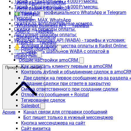
Тариф «Стандартный» - 4 000 Р/месяц.
Интеграция с amoCRM
Тариф «Продвинутый» - 6 000 Р/месяц.
Интеграция с Битрикс24
Условия для неофициального WhatsApp и Telegram
💵 Тарифы
Personal.
Telegram, MAX, WhatsApp
Скидки за дополнительные номера.
WhatsApp Business API — тарифы
Скидки на периоды оплаты.
Авито — тарифы
Доступные способы оплаты:
Варианты оплаты
WhatsApp Business API (WABA) - тарифы и условия:
Trade-in — тарифы
👌 Условия и преимущества оплаты в Radist.Online:
⭐ Наши продукты
📨 Стоимость шаблонов WABA с оплатой в
amoCRM
Radist.Online:
Общие настройки amoCRM
Как написать клиенту первым в amoCRM
Прокрутить к началу
Контроль дублей и объединение сделок в amoCR
Две сделки на первое сообщение из-за раздела
Создание сделки при ответе в закрытую
Смена ответственного при создании сделки
Отлов 1-го сообщения + Roistat
Тегирование сделок
Salesbot
Канал связи для отправки сообщений
Архив
Бот пишет только в нужный мессенджер
Кнопка мессенджера на сайт
Сайт-визитка