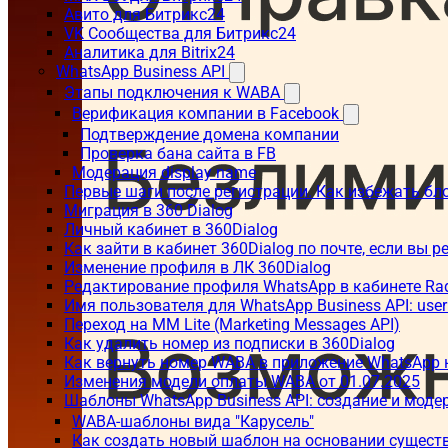
Авито для Битрикс24
VK Сообщества для Битрикс24
Аналитика для Bitrix24
WhatsApp Business API
Этапы подключения к WABA
Верификация компании в Facebook
Подтверждение домена компании
Проверка бана сайта в FB
Модерация display name
Первые шаги после регистрации. Как избежать бл
Миграция в 360 Dialog
Личный кабинет в 360Dialog
Как зайти в кабинет 360Dialog по почте, если вы 
Изменение профиля в ЛК 360Dialog
Редактирование профиля WhatsApp в кабинете Ra
Имя пользователя для WhatsApp Business API: use
Переход на MM Lite (Marketing Messages API)
Как удалить номер из подписки в 360Dialog
Как вернуть номер WABA в приложение WhatsApp 
Изменения модели оплаты WABA от 01.07.2025
Шаблоны WhatsApp Business API: создание и моде
WABA-шаблоны вида "Карусель"
Как создать новый шаблон на основании сущес