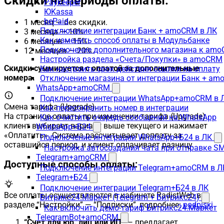
Скидки на периоды оплаты.
Paykeeper
ЮKassa
bePaid
1 месяц — без скидки.
Подключение интеграции Банк + amoCRM в ЛК
3 месяца — 10%.
Как изменить способ оплаты в Модульбанке
6 месяцев — 15%.
Подключение дополнительного магазина к am
12 месяцев — 20%.
Настройка раздела «Счета/Покупки» в amoCRM
Скидки суммируется с оплатой за дополнительные
Как настроить срок действия ссылки на оплату
номера.
Отключение магазина от интеграции Банк + a
WhatsApp+amoCRM
Подключение интеграции WhatsApp+amoCRM в 
Смена тарифа (Upgrade).
Как пересохранить номер в интеграции
На странице оплаты при изменении тарифа (Upgrade)
Как очистить очередь сообщений на WhatsApp
клиент выбирает вариант выше текущего и нажимает
WhatsApp+Б24
«Оплатить». Система рассчитывает доплату за
Подключение интеграции WhatsApp+Б24 в ЛК
оставшийся период, и клиент оплачивает разницу.
Настройка автосоздания чата при отправке SM
Telegram+amoCRM
Доступные способы оплаты:
Подключение интеграции Telegram+amoCRM в Л
Telegram+Б24
Подключение интеграции Telegram+Б24 в ЛК
Все оплаты осуществляются в кабинете RadistWeb в
Битрикс24.Маркет (Telegram + Битрикс24)
разделе “Настройки” — “Подписки”, подробнее:
podpiski
Как включить демо-тариф Битрикс24.Маркет
TelegramBot+amoCRM
“Счет для юр. лиц или ИП”
— предлагает