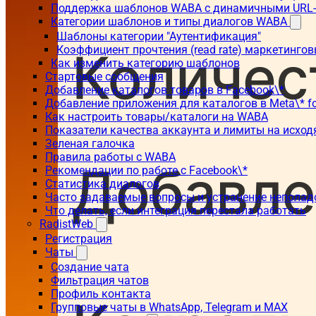
Поддержка шаблонов WABA с динамичными URL
Категории шаблонов и типы диалогов WABA
Шаблоны категории "Аутентификация"
Коэффициент прочтения (read rate) маркетинго
Как изменить категорию шаблонов
Стартовые сообщения
Добавление каталогов товаров в Facebook\*
Добавление приложения для каталогов в Meta\* fo
Как настроить товары/каталоги на WABA
Показатели качества аккаунта и лимиты на исхо
Зеленая галочка
Правила работы с WABA
Рекомендации по работе с Facebook\*
Статистика диалогов
Часто задаваемые вопросы и устранение неполад
Что делать, если интеграция перестала работать
RadistWeb
Регистрация
Чаты
Создание чата
Фильтрация чатов
Профиль контакта
Групповые чаты в WhatsApp, Telegram и MAX