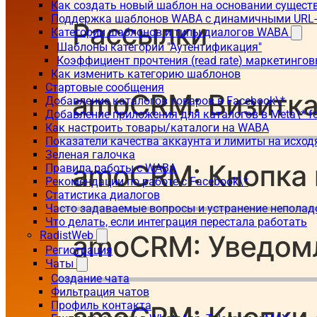
Как создать новый шаблон на основании сущес
Поддержка шаблонов WABA с динамичными URL
Категории шаблонов и типы диалогов WABA
Шаблоны категории "Аутентификация"
Коэффициент прочтения (read rate) маркетинго
Как изменить категорию шаблонов
Стартовые сообщения
Добавление каталогов товаров в Facebook\*
Добавление приложения для каталогов в Meta\* fo
Как настроить товары/каталоги на WABA
Показатели качества аккаунта и лимиты на исхо
Зеленая галочка
Правила работы с WABA
Рекомендации по работе с Facebook\*
Статистика диалогов
Часто задаваемые вопросы и устранение неполад
Что делать, если интеграция перестала работать
RadistWeb
Регистрация
Чаты
Создание чата
Фильтрация чатов
Профиль контакта