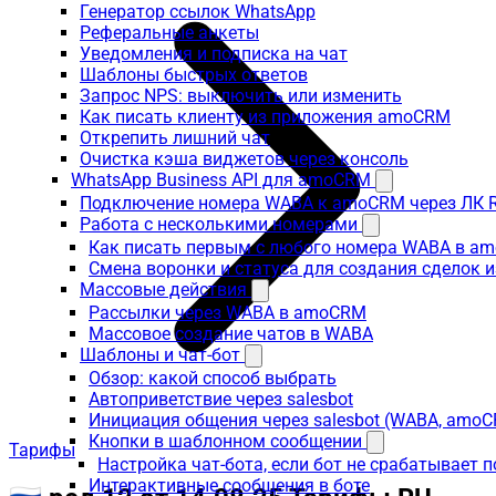
Генератор ссылок WhatsApp
Реферальные анкеты
Уведомления и подписка на чат
Шаблоны быстрых ответов
Запрос NPS: выключить или изменить
Как писать клиенту из приложения amoCRM
Открепить лишний чат
Очистка кэша виджетов через консоль
WhatsApp Business API для amoCRM
Подключение номера WABA к amoCRM через ЛК R
Работа с несколькими номерами
Как писать первым с любого номера WABA в a
Смена воронки и статуса для создания сделок 
Массовые действия
Рассылки через WABA в amoCRM
Массовое создание чатов в WABA
Шаблоны и чат-бот
Обзор: какой способ выбрать
Автоприветствие через salesbot
Инициация общения через salesbot (WABA, amo
Кнопки в шаблонном сообщении
Тарифы
Настройка чат-бота, если бот не срабатывает 
Интерактивные сообщения в боте