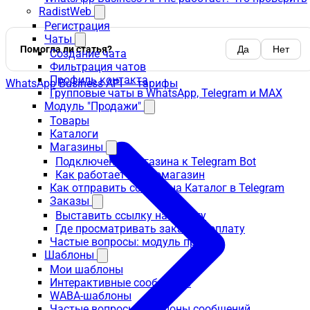
RadistWeb
Регистрация
Чаты
Помогла ли статья?
Да
Нет
Создание чата
Фильтрация чатов
Профиль контакта
WhatsApp Business API — тарифы
Групповые чаты в WhatsApp, Telegram и MAX
Модуль "Продажи"
Товары
Каталоги
Магазины
Подключение магазина к Telegram Bot
Как работает телегомагазин
Как отправить ссылку на Каталог в Telegram
Заказы
Выставить ссылку на оплату
Где просматривать заказы и оплату
Частые вопросы: модуль продаж
Шаблоны
Мои шаблоны
Интерактивные сообщения
WABA-шаблоны
Частые вопросы: шаблоны сообщений