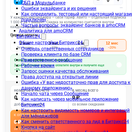
СБП в Модульбанке
Ошибки эквайринга и их решения
Как определить, тестовый или настоящий магази
подключен
Частые вопросы: эквайринг банков в amoCRM
Аналитика для amoCRM
Битрикс24
Общие настройки Битрикс24
Очередь ответственных сотрудников
Проверка клиента по базе CRM
Приветственное сообщение
Рабочее время
Запрос оценки качества обслуживания
Права доступа на открытые линии
Ошибка «У вас недостаточно прав для доступа к
данному приложению»
Начало чата через Сообщение
Как написать через мобильное приложение
Битрикс24
Как настроить видимость номеров и интеграций
для менеджеров
Как сменить ответственного за лид в Битрикс24
Кнопка на сайт