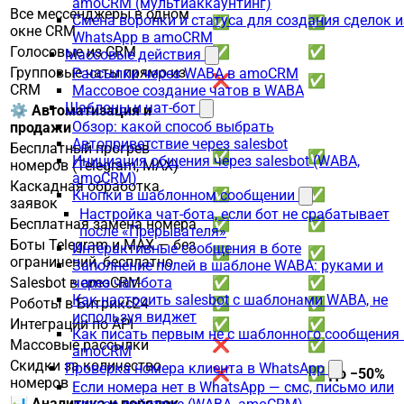
amoCRM (мультиаккаунтинг)
Все мессенджеры в одном
Смена воронки и статуса для создания сделок и
✅
✅
окне CRM
WhatsApp в amoCRM
Голосовые из CRM
✅
✅
Массовые действия
Групповые чаты прямо из
Рассылки через WABA в amoCRM
❌
✅
CRM
Массовое создание чатов в WABA
Шаблоны и чат-бот
⚙️ Автоматизация и
Обзор: какой способ выбрать
продажи
Автоприветствие через salesbot
Бесплатный прогрев
✅
✅
Инициация общения через salesbot (WABA,
номеров (Telegram, MAX)
amoCRM)
Каскадная обработка
✅
✅
Кнопки в шаблонном сообщении
заявок
Настройка чат-бота, если бот не срабатывает
Бесплатная замена номера
✅
✅
после «Прерывателя»
Боты Telegram и MAX — без
Интерактивные сообщения в боте
✅
✅
ограничений, бесплатно
Заполнение полей в шаблоне WABA: руками и
Salesbot в amoCRM
✅
✅
через чат-бота
Как настроить salesbot с шаблонами WABA, не
Роботы в Битрикс24
✅
✅
используя виджет
Интеграции по API
✅
✅
Как писать первым не с шаблонного сообщения 
Массовые рассылки
❌
✅
amoCRM
Скидки за количество
Проверка номера клиента в WhatsApp
❌
✅
до −50%
номеров
Если номера нет в WhatsApp — смс, письмо или
📊 Аналитика и порядок