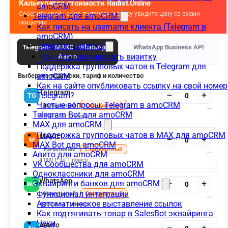
amoCRM
Telegram для amoCRM
Как писать на username клиента (Telegram в
amoCRM)
Telegram-визитка
Как отредактировать визитку
Поддержка групповых чатов в Telegram для
amoCRM
Как на сайте опубликовать ссылку на свой номер
Telegram?
Частые вопросы: Telegram в amoCRM
Telegram Bot для amoCRM
MAX для amoCRM
Поддержка групповых чатов в MAX для amoCRM
MAX Bot для amoCRM
Авито для amoCRM
VK Сообщества для amoCRM
Одноклассники для amoCRM
Эквайринги банков для amoCRM
Функционал интеграции
Автоматическое выставление ссылок
Как подтягивать товар в SalesBot эквайринга
Чеки