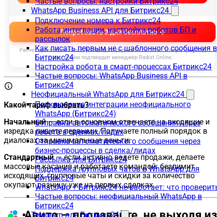
Частые вопросы: настройки Битрикс24
WhatsApp Business API для Битрикс24
Подключение номера к Битрикс24
Работа интеграции, настройка роботов БП и
рассылок
Как писать первым не с шаблонного сообщения в
Битрикс24
Настройка робота в смарт-процессах Битрикс24
Частые вопросы: WhatsApp Business API в
Битрикс24
Неофициальный WhatsApp для Битрикс24
Подключение интеграции неофициального
Какой тариф выбрать?
WhatsApp (Битрикс24)
Начальный
— если в основном отвечаете на входящие и
Отправка автоматического сообщения через
изредка пишете первыми. Получаете полный порядок в
робота в сделках/лидах
диалогах за минимальные деньги.
Отправка автоматического сообщения через
бизнес-процессы в сделка/лидах
Стандартный
— если активно ведете продажи, делаете
Рассылка для Битрикс24
массовые касания и работаете командой: безлимит
Поддержка групповых чатов в WhatsApp для
исходящих, групповые чаты и скидки за количество
Битрикс24
окупают разницу уже на первых сделках.
WhatsApp + Битрикс24 не работает: что проверит
Частые вопросы: неофициальный WhatsApp в
Битрикс24
Авито — продавайте, не выходя из
Telegram для Битрикс24