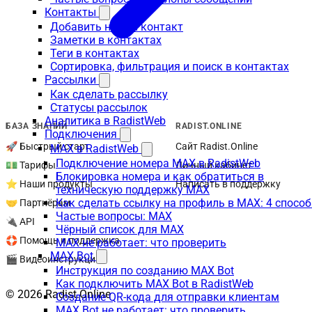
Контакты
Добавить новый контакт
Заметки в контактах
Теги в контактах
Сортировка, фильтрация и поиск в контактах
Рассылки
Как сделать рассылку
Статусы рассылок
Аналитика в RadistWeb
БАЗА ЗНАНИЙ
RADIST.ONLINE
Подключения
🚀 Быстрый старт
Сайт Radist.Online
MAX в RadistWeb
Подключение номера MAX в RadistWeb
💵 Тарифы
Личный кабинет
Блокировка номера и как обратиться в
⭐ Наши продукты
Написать в поддержку
техническую поддержку MAX
Как сделать ссылку на профиль в MAX: 4 способ
🤝 Партнёрам
Частые вопросы: MAX
🔌 API
Чёрный список для MAX
🛟 Помощь и поддержка
MAX не работает: что проверить
MAX Bot
🎬 Видеоинструкции
Инструкция по созданию MAX Bot
Как подключить MAX Bot в RadistWeb
© 2026 Radist.Online
Создание QR-кода для отправки клиентам
MAX Bot не работает: что проверить