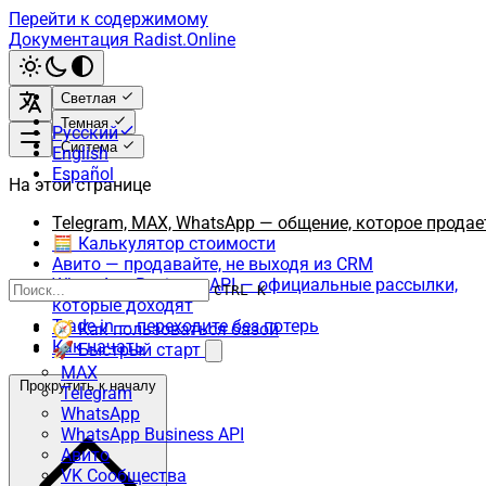
Перейти к содержимому
Документация Radist.Online
Светлая
Темная
Русский
Система
English
Español
На этой странице
Telegram, MAX, WhatsApp — общение, которое продае
🧮 Калькулятор стоимости
Авито — продавайте, не выходя из CRM
WhatsApp Business API — официальные рассылки,
CTRL K
которые доходят
Trade-in — переходите без потерь
🧭 Как пользоваться базой
Как начать
🚀 Быстрый старт
MAX
Прокрутить к началу
Telegram
WhatsApp
WhatsApp Business API
Авито
VK Сообщества