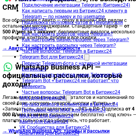
Подключение интеграции Telegram (Битрикс24)
CRM
Как написать первым из Битрикс24 клиенту в
Telegram — по номеру и по username
Все обращения с Авито — сразу в вашей CRM, рядом с
Поддержка групповых чатов в Telegram для
остальными мессенджерами. Стандартный тариф —
от
Битрикс24
500 ₽/мес за 1 аккаунт
: безлимитные диалоги, несколько
Как настроить роботов через Telegram?
профилей, контроль дублей и все скидки.
Как настроить бизнес-процесс через Telegram?
Как настроить рассылку через Telegram?
→ Авито: тарифы и возможности
Частые вопросы: Telegram в Битрикс24
Telegram Bot для Битрикс24
Перенос Telegram-бота с нативной интеграции
WhatsApp Business API —
Битрикс24
официальные рассылки, которые
Как настроить роботов через Telegram Bot?
Telegram Bot + Битрикс24 не работает: что
доходят
проверить
Частые вопросы: Telegram Bot в Битрикс24
Легальные рассылки акций, каталогов и напоминаний по
MAX для Битрикс24
своей базе: карусель товаров, кнопки «Купить» и
Начало диалога с клиентами в Битрикс24
«Записаться», доставляемость ~94% в РФ. Подписка
от 4
Групповые чаты MAX для Битрикс24
000 ₽/мес за номер
, подключаем бесплатно «под ключ» 
MAX Bot для Битрикс24
платите, только когда убедитесь, что работает.
Авито для Битрикс24
VK Сообщества для Битрикс24
→ WhatsApp Business API: тарифы и рассылки
Аналитика для Битрикс24