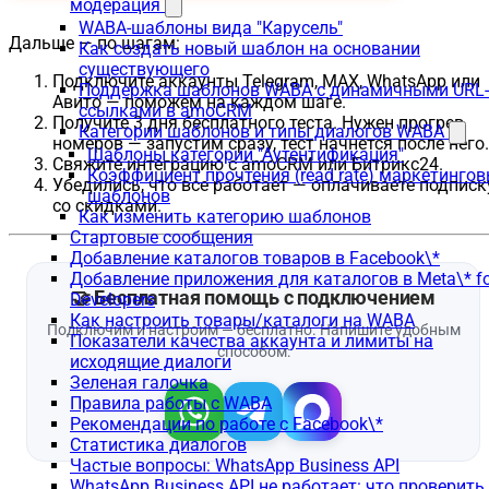
модерация
WABA-шаблоны вида "Карусель"
Дальше — по шагам:
Как создать новый шаблон на основании
существующего
Подключите аккаунты Telegram, MAX, WhatsApp или
Поддержка шаблонов WABA с динамичными URL-
Авито — поможем на каждом шаге.
ссылками в amoCRM
Получите 3 дня бесплатного теста. Нужен прогрев
Категории шаблонов и типы диалогов WABA
номеров — запустим сразу, тест начнется после него.
Шаблоны категории "Аутентификация"
Свяжите интеграцию с amoCRM или Битрикс24.
Коэффициент прочтения (read rate) маркетинго
Убедились, что все работает — оплачиваете подписк
шаблонов
со скидками.
Как изменить категорию шаблонов
Стартовые сообщения
Добавление каталогов товаров в Facebook\*
Добавление приложения для каталогов в Meta\* fo
Developers
Как настроить товары/каталоги на WABA
Показатели качества аккаунта и лимиты на
исходящие диалоги
Зеленая галочка
Правила работы с WABA
Рекомендации по работе с Facebook\*
Статистика диалогов
Частые вопросы: WhatsApp Business API
WhatsApp Business API не работает: что проверить