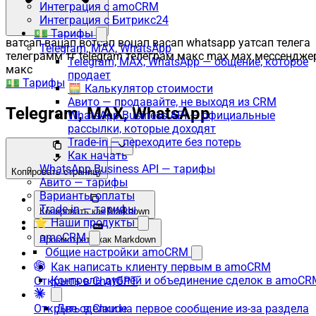
Интеграция с amoCRM
Интеграция с Битрикс24
💵 Тарифы
ватсап вацап вотсап воцап васап whatsapp уатсап телега
Telegram, MAX, WhatsApp
телеграмм тг telegram телеграм макс max мах мессендже
Telegram, MAX, WhatsApp — общение, которое
макс
продает
💵 Тарифы
🧮 Калькулятор стоимости
Авито — продавайте, не выходя из CRM
Telegram, MAX, WhatsApp
WhatsApp Business API — официальные
рассылки, которые доходят
Trade-in — переходите без потерь
Как начать
WhatsApp Business API — тарифы
Копировать страницу
Авито — тарифы
Варианты оплаты
Trade-in — тарифы
Копировать как Markdown
⭐ Наши продукты
amoCRM
Просмотреть как Markdown
Общие настройки amoCRM
Как написать клиенту первым в amoCRM
Контроль дублей и объединение сделок в amoCR
Открыть в ChatGPT
Открыть в Claude
Две сделки на первое сообщение из-за раздела