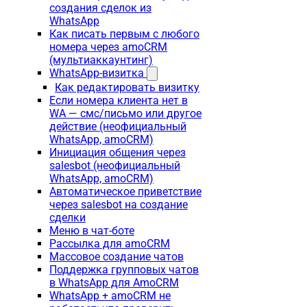
создания сделок из
WhatsApp
Как писать первым с любого
номера через amoCRM
(мультиаккаунтинг)
WhatsApp-визитка
Как редактировать визитку
Если номера клиента нет в
WA — смс/письмо или другое
действие (неофициальный
WhatsApp, amoCRM)
Инициация общения через
salesbot (неофициальный
WhatsApp, amoCRM)
Автоматическое приветствие
через salesbot на создание
сделки
Меню в чат-боте
Рассылка для amoCRM
Массовое создание чатов
Поддержка групповых чатов
в WhatsApp для AmoCRM
WhatsApp + amoCRM не