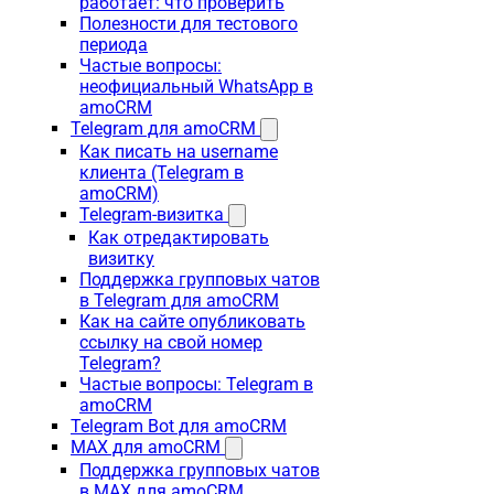
работает: что проверить
Полезности для тестового
периода
Частые вопросы:
неофициальный WhatsApp в
amoCRM
Telegram для amoCRM
Как писать на username
клиента (Telegram в
amoCRM)
Telegram-визитка
Как отредактировать
визитку
Поддержка групповых чатов
в Telegram для amoCRM
Как на сайте опубликовать
ссылку на свой номер
Telegram?
Частые вопросы: Telegram в
amoCRM
Telegram Bot для amoCRM
MAX для amoCRM
Поддержка групповых чатов
в MAX для amoCRM