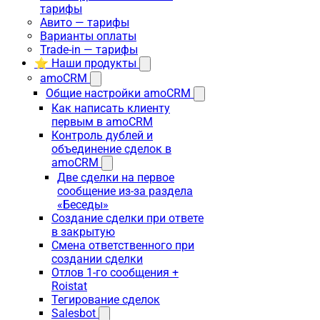
тарифы
Авито — тарифы
Варианты оплаты
Trade-in — тарифы
⭐ Наши продукты
amoCRM
Общие настройки amoCRM
Как написать клиенту
первым в amoCRM
Контроль дублей и
объединение сделок в
amoCRM
Две сделки на первое
сообщение из-за раздела
«Беседы»
Создание сделки при ответе
в закрытую
Смена ответственного при
создании сделки
Отлов 1-го сообщения +
Roistat
Тегирование сделок
Salesbot