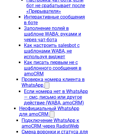
бот не срабатывает после
«Прерывателя»
Интерактивные сообщения
в боте
Заполнение полей в
шаблоне WABA: руками и
через чат-бота
Как настроить salesbot с
шаблонами WABA, не
используя виджет
Как писать первым не с
шаблонного сообщения в
amoCRM
Проверка номера клиента в
WhatsApp
Если номера нет в WhatsApp
— смс, письмо или другое
действие (WABA, amoCRM)
Неофициальный WhatsApp
для amoCRM
Подключение WhatsApp к
amoCRM через RadistWeb
Смена воронки и статуса для