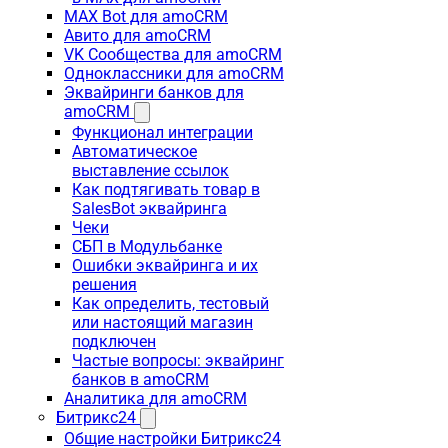
MAX Bot для amoCRM
Авито для amoCRM
VK Сообщества для amoCRM
Одноклассники для amoCRM
Эквайринги банков для
amoCRM
Функционал интеграции
Автоматическое
выставление ссылок
Как подтягивать товар в
SalesBot эквайринга
Чеки
СБП в Модульбанке
Ошибки эквайринга и их
решения
Как определить, тестовый
или настоящий магазин
подключен
Частые вопросы: эквайринг
банков в amoCRM
Аналитика для amoCRM
Битрикс24
Общие настройки Битрикс24