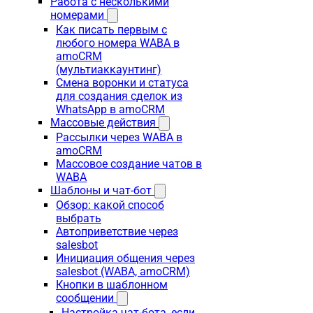
Работа с несколькими
номерами
Как писать первым с
любого номера WABA в
amoCRM
(мультиаккаунтинг)
Смена воронки и статуса
для создания сделок из
WhatsApp в amoCRM
Массовые действия
Рассылки через WABA в
amoCRM
Массовое создание чатов в
WABA
Шаблоны и чат-бот
Обзор: какой способ
выбрать
Автоприветствие через
salesbot
Инициация общения через
salesbot (WABA, amoCRM)
Кнопки в шаблонном
сообщении
Настройка чат-бота, если