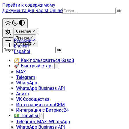
Перейти к содержимому
Документация Radist.Online
⌘
K
Светлая
Темная
Русский
Система
English
⌘
K
Español
🧭 Как пользоваться базой
🚀 Быстрый старт
MAX
Telegram
WhatsApp
WhatsApp Business API
Авито
VK Сообщества
Интеграция с amoCRM
Интеграция с Битрикс24
💵 Тарифы
Telegram, MAX, WhatsApp
WhatsApp Business API —