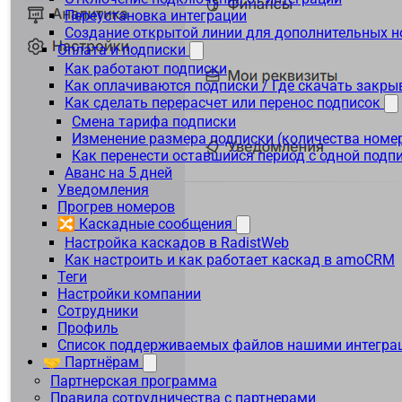
Переустановка интеграции
Создание открытой линии для дополнительных 
Оплата и подписки
Как работают подписки
Как оплачиваются подписки / Где скачать зак
Как сделать перерасчет или перенос подписок
Смена тарифа подписки
Изменение размера подписки (количества номе
Как перенести оставшийся период с одной подп
Аванс на 5 дней
Уведомления
Прогрев номеров
🔀 Каскадные сообщения
Настройка каскадов в RadistWeb
Как настроить и как работает каскад в amoCRM
Теги
Настройки компании
Сотрудники
Профиль
Список поддерживаемых файлов нашими интегра
🤝 Партнёрам
Партнерская программа
Правила сотрудничества с партнерами