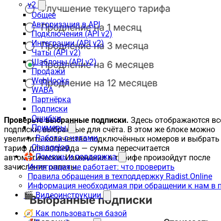
v2
Общее
Авторизация в API
Подключения (API v2)
Интеграции (API v2)
Чаты (API v2)
Шаблоны (API v2)
Продажи
WebHooks
WABA
Партнёрка
Подписки
Ошибки
Проверьте выбранные подписки.
Здесь отображаются вс
Примеры
подписки, выбранные для счёта. В этом же блоке можно
Работа с чатами
увеличить количество подключённых номеров и выбрать
Changelog
тариф для апгрейда — сумма пересчитается
🛟 Помощь и поддержка
автоматически. Изменения в тарифе произойдут после
зачисления оплаты.
Интеграция не работает: что проверить
Правила обращения в техподдержку Radist.Online
Информация необходимая при обращении к нам в 
🎬 Видеоинструкции
🧭 Как пользоваться базой