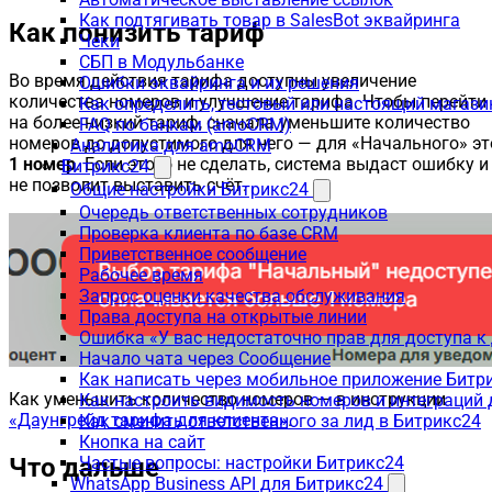
Как подтягивать товар в SalesBot эквайринга
Как понизить тариф
Чеки
СБП в Модульбанке
Во время действия тарифа доступны увеличение
Ошибки эквайринга и их решения
количества номеров и улучшение тарифа. Чтобы перейти
Как определить, тестовый или настоящий магаз
на более низкий тариф, сначала уменьшите количество
FAQ по банкам (amoCRM)
номеров до допустимого для него — для «Начального» эт
Аналитика для amoCRM
1 номер
. Если этого не сделать, система выдаст ошибку и
Битрикс24
не позволит выставить счёт.
Общие настройки Битрикс24
Очередь ответственных сотрудников
Проверка клиента по базе CRM
Приветственное сообщение
Рабочее время
Запрос оценки качества обслуживания
Права доступа на открытые линии
Ошибка «У вас недостаточно прав для доступа 
Начало чата через Сообщение
Как написать через мобильное приложение Битр
Как уменьшить количество номеров — в инструкции
Как настроить видимость номеров и интеграций
«Даунгрейд тарифа для клиента»
.
Как сменить ответственного за лид в Битрикс24
Кнопка на сайт
Что дальше
Частые вопросы: настройки Битрикс24
WhatsApp Business API для Битрикс24