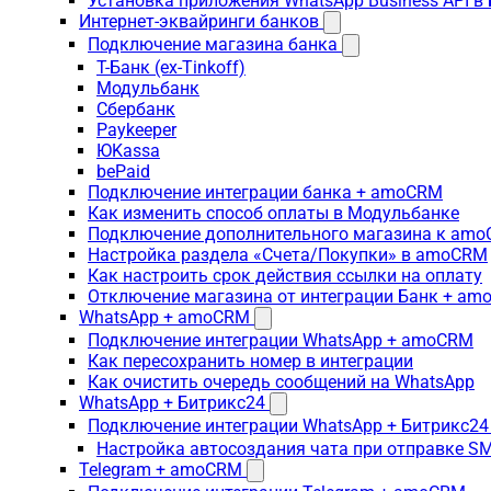
Установка приложения WhatsApp Business API в
Интернет-эквайринги банков
Подключение магазина банка
Т-Банк (ex-Tinkoff)
Модульбанк
Сбербанк
Paykeeper
ЮKassa
bePaid
Подключение интеграции банка + amoCRM
Как изменить способ оплаты в Модульбанке
Подключение дополнительного магазина к am
Настройка раздела «Счета/Покупки» в amoCRM
Как настроить срок действия ссылки на оплату
Отключение магазина от интеграции Банк + a
WhatsApp + amoCRM
Подключение интеграции WhatsApp + amoCRM
Как пересохранить номер в интеграции
Как очистить очередь сообщений на WhatsApp
WhatsApp + Битрикс24
Подключение интеграции WhatsApp + Битрикс24
Настройка автосоздания чата при отправке SM
Telegram + amoCRM