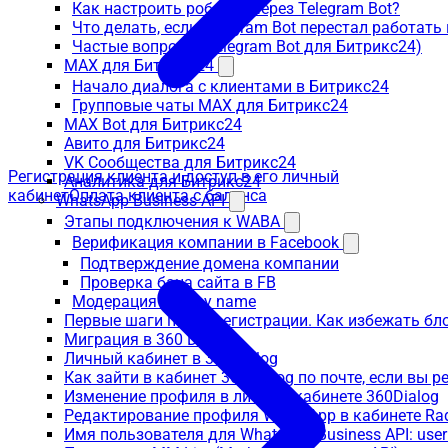
Как настроить роботов через Telegram Bot?
Что делать, если Telegram Bot перестал работать
Частые вопросы (Telegram Bot для Битрикс24)
MAX для Битрикс24
Начало диалога с клиентами в Битрикс24
Групповые чаты MAX для Битрикс24
MAX Bot для Битрикс24
Авито для Битрикс24
VK Сообщества для Битрикс24
Регистрация клиента и доступ в его личный
Аналитика для Битрикс24
кабинет
Оплата клиента с баланса
WhatsApp Business API
Этапы подключения к WABA
Верификация компании в Facebook
Подтверждение домена компании
Проверка бана сайта в FB
Модерация display name
Первые шаги после регистрации. Как избежать бл
Миграция в 360 Dialog
Личный кабинет в 360Dialog
Как зайти в кабинет 360Dialog по почте, если вы 
Изменение профиля в личном кабинете 360Dialog
Редактирование профиля WhatsApp в кабинете Ra
Имя пользователя для WhatsApp Business API: use