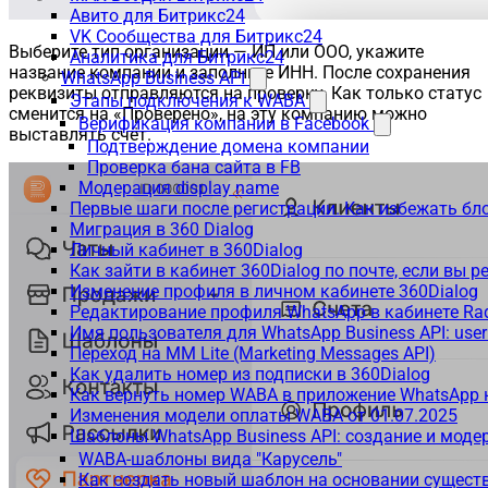
Авито для Битрикс24
VK Сообщества для Битрикс24
Выберите тип организации — ИП или ООО, укажите
Аналитика для Битрикс24
название компании и заполните ИНН. После сохранения
WhatsApp Business API
реквизиты отправляются на проверку. Как только статус
Этапы подключения к WABA
сменится на «Проверено», на эту компанию можно
Верификация компании в Facebook
выставлять счёт.
Подтверждение домена компании
Проверка бана сайта в FB
Модерация display name
Первые шаги после регистрации. Как избежать бл
Миграция в 360 Dialog
Личный кабинет в 360Dialog
Как зайти в кабинет 360Dialog по почте, если вы 
Изменение профиля в личном кабинете 360Dialog
Редактирование профиля WhatsApp в кабинете Ra
Имя пользователя для WhatsApp Business API: use
Переход на MM Lite (Marketing Messages API)
Как удалить номер из подписки в 360Dialog
Как вернуть номер WABA в приложение WhatsApp 
Изменения модели оплаты WABA от 01.07.2025
Шаблоны WhatsApp Business API: создание и моде
WABA-шаблоны вида "Карусель"
Как создать новый шаблон на основании сущес