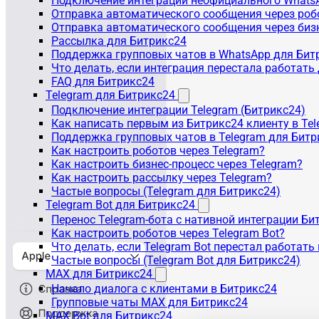
Подключение интеграции неофициального WhatsA
Отправка автоматического сообщения через роб
Отправка автоматического сообщения через биз
Рассылка для Битрикс24
Поддержка групповых чатов в WhatsApp для Бит
Что делать, если интеграция перестала работать
FAQ для Битрикс24
Telegram для Битрикс24
Подключение интеграции Telegram (Битрикс24)
Как написать первым из Битрикс24 клиенту в Tel
Поддержка групповых чатов в Telegram для Битр
Как настроить роботов через Telegram?
Как настроить бизнес-процесс через Telegram?
Как настроить рассылку через Telegram?
Частые вопросы (Telegram для Битрикс24)
Telegram Bot для Битрикс24
Перенос Telegram-бота с нативной интеграции Би
Как настроить роботов через Telegram Bot?
Что делать, если Telegram Bot перестал работать
Частые вопросы (Telegram Bot для Битрикс24)
MAX для Битрикс24
Начало диалога с клиентами в Битрикс24
Групповые чаты MAX для Битрикс24
MAX Bot для Битрикс24