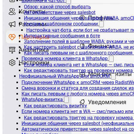
Шаблоны и чат-бот
Обзор: какой способ выбрать
Автоприветствие через salesbot
Инициация общения через salesbot (WABA, amo
Кнопки в шаблонном сообщении
Настройка чат-бота, если бот не срабатывает 
Интерактивные сообщения в боте
Заполнение полей в шаблоне WABA: руками и че
Как настроить salesbot с шаблонами WABA, не 
Как писать первым не с шаблонного сообщени
Проверка номера клиента в WhatsApp
Если номера клиента нет в WhatsApp — смс, пи
Как редактировать триггер на проверку номер
Неофициальный WhatsApp для amoCRM
Подключение WhatsApp к amoCRM через RadistW
Смена воронки и статуса для создания сделок и
Как писать первым с любого номера через amoC
WhatsApp-визитка
Как редактировать визитку
Если номера клиента нет в WA — смс/письмо ил
Как редактировать триггер на проверку номер
Инициация общения через salesbot (неофициаль
Автоматическое приветствие через salesbot на с