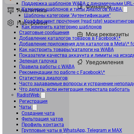
Поддержка шаблонов WABA с динамичными URL
Категории шаблонов и типы диалогов WABA
Шаблоны категории "Аутентификация"
Коэффициент прочтения (read rate) маркетинго
Как изменить категорию шаблонов
Стартовые сообщения
Добавление каталогов товаров в Facebook\*
Добавление приложения для каталогов в Meta\* fo
Как настроить товары/каталоги на WABA
Показатели качества аккаунта и лимиты на исхо
Зеленая галочка
Правила работы с WABA
Рекомендации по работе с Facebook\*
Статистика диалогов
Часто задаваемые вопросы и устранение неполад
Что делать, если интеграция перестала работать
RadistWeb
Регистрация
Чаты
Создание чата
Фильтрация чатов
Профиль контакта
Групповые чаты в WhatsApp, Telegram и MAX