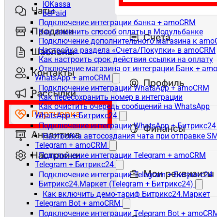
ЮKassa
bePaid
Подключение интеграции банка + amoCRM
Как изменить способ оплаты в Модульбанке
Подключение дополнительного магазина к am
Настройка раздела «Счета/Покупки» в amoCRM
Как настроить срок действия ссылки на оплату
Отключение магазина от интеграции Банк + a
WhatsApp + amoCRM
Подключение интеграции WhatsApp + amoCRM
Как пересохранить номер в интеграции
Как очистить очередь сообщений на WhatsApp
WhatsApp + Битрикс24
Подключение интеграции WhatsApp + Битрикс24
Настройка автосоздания чата при отправке SM
Telegram + amoCRM
Подключение интеграции Telegram + amoCRM
Telegram + Битрикс24
Подключение интеграции Telegram + Битрикс24
Битрикс24.Маркет (Telegram + Битрикс24)
Как включить демо-тариф Битрикс24.Маркет
Telegram Bot + amoCRM
Подключение интеграции Telegram Bot + amoCR