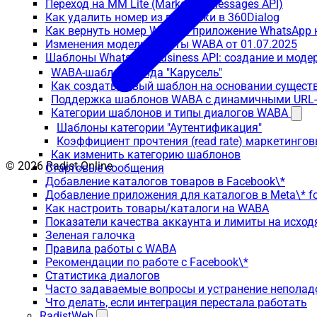
Переход на MM Lite (Marketing Messages API)
Как удалить номер из подписки в 360Dialog
Как вернуть номер WABA в приложение WhatsApp 
Изменения модели оплаты WABA от 01.07.2025
Шаблоны WhatsApp Business API: создание и моде
WABA-шаблоны вида "Карусель"
Как создать новый шаблон на основании сущес
Поддержка шаблонов WABA с динамичными URL
Категории шаблонов и типы диалогов WABA
Шаблоны категории "Аутентификация"
Коэффициент прочтения (read rate) маркетинго
Как изменить категорию шаблонов
© 2026 Radist.Online
Стартовые сообщения
Добавление каталогов товаров в Facebook\*
Добавление приложения для каталогов в Meta\* fo
Как настроить товары/каталоги на WABA
Показатели качества аккаунта и лимиты на исхо
Зеленая галочка
Правила работы с WABA
Рекомендации по работе с Facebook\*
Статистика диалогов
Часто задаваемые вопросы и устранение неполад
Что делать, если интеграция перестала работать
RadistWeb