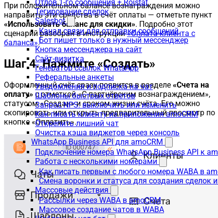
Отлов 1-го сообщения + Roistat
При положительном балансе вознаграждения можно
Тегирование сделок
направить эти средства в счёт оплаты — отметьте пункт
Salesbot
«Использовать баланс для скидки»
. Подробно этот
Канал связи для отправки сообщений
сценарий разобран в инструкции
«Оплата клиента с
Бот пишет только в нужный мессенджер
баланса»
.
Кнопка мессенджера на сайт
Сайт-визитка
Шаг 4. Нажмите «Создать»
Генератор ссылок WhatsApp
Реферальные анкеты
Оформленный счёт сразу появится в разделе
«Счета на
Уведомления и подписка на чат
оплату»
с отметкой «С партнёрским вознаграждением»,
Шаблоны быстрых ответов
статусом «Создан» и сроком жизни счёта. Его можно
Запрос NPS: выключить или изменить
скопировать или открыть предварительный просмотр по
Как писать клиенту из приложения amoCRM
кнопке «Оплатить».
Открепить лишний чат
Очистка кэша виджетов через консоль
WhatsApp Business API для amoCRM
Подключение номера WhatsApp Business API к a
Работа с несколькими номерами
Как писать первым с любого номера WABA в a
Смена воронки и статуса для создания сделок 
Массовые действия
Рассылки через WABA в amoCRM
Массовое создание чатов в WABA