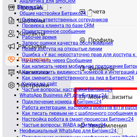
Аналитика для amoCRM
Битрикс24
Общие настройки Битрикс24
Очередь ответственных сотрудников
Проверка клиента по базе CRM
Приветственное сообщение
Рабочее время
Запрос оценки качества обслуживания
Права доступа на открытые линии
Ошибка «У вас недостаточно прав для доступа 
Начало чата через Сообщение
Как написать через мобильное приложение Битр
Как настроить видимость номеров и интеграций
Как сменить ответственного за лид в Битрикс24
Кнопка на сайт
Частые вопросы: настройки Битрикс24
WhatsApp Business API для Битрикс24
Подключение номера к Битрикс24
Работа интеграции, настройка роботов БП и рас
Как писать первым не с шаблонного сообщения 
Настройка робота в смарт-процессах Битрикс24
Частые вопросы: WABA в Битрикс24
Неофициальный WhatsApp для Битрикс24