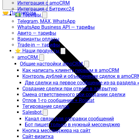
Интеграция с amoCRM
Интеграция с Битрикс24
🤝 Партнёрам
💵 Тарифы
Telegram, MAX, WhatsApp
WhatsApp Business API — тарифы
Авито — тарифы
Варианты оплаты
Trade-in — тарифы
⭐ Наши продукты
amoCRM
Общие настройки amoCRM
Как написать клиенту первым в amoCRM
Контроль дублей и объединение сделок в amoCR
Две сделки на первое сообщение из-за раздела
Создание сделки при ответе в закрытую
Смена ответственного при создании сделки
Отлов 1-го сообщения + Roistat
Тегирование сделок
Salesbot
Канал связи для отправки сообщений
Бот пишет только в нужный мессенджер
Кнопка мессенджера на сайт
Сайт-визитка