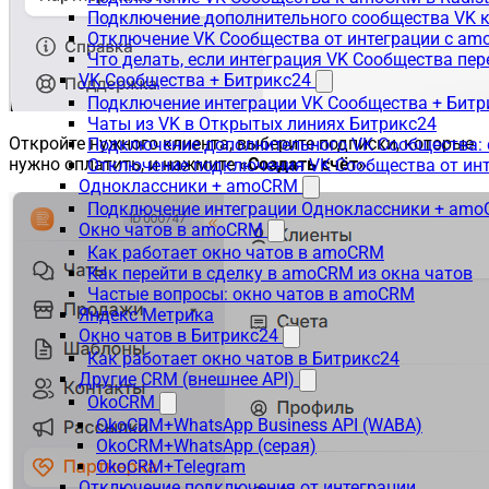
Подключение дополнительного сообщества VK к
Отключение VK Сообщества от интеграции с am
Что делать, если интеграция VK Сообщества пер
VK Сообщества + Битрикс24
Подключение интеграции VK Сообщества + Битр
Чаты из VK в Открытых линиях Битрикс24
Откройте нужного клиента, выберите подписки, которые
Подключение дополнительного VK Сообщества: 
нужно оплатить, и нажмите
«Создать счёт»
.
Отключение подключения VK Сообщества от инт
Одноклассники + amoCRM
Подключение интеграции Одноклассники + am
Окно чатов в amoCRM
Как работает окно чатов в amoCRM
Как перейти в сделку в amoCRM из окна чатов
Частые вопросы: окно чатов в amoCRM
Яндекс Метрика
Окно чатов в Битрикс24
Как работает окно чатов в Битрикс24
Другие CRM (внешнее API)
OkoCRM
OkoCRM+WhatsApp Business API (WABA)
OkoCRM+WhatsApp (серая)
OkoCRM+Telegram
Отключение подключения от интеграции