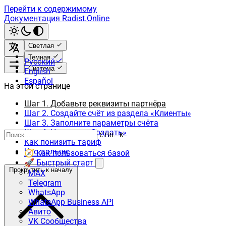
Перейти к содержимому
Документация Radist.Online
Светлая
Темная
Русский
Система
English
Español
На этой странице
Шаг 1. Добавьте реквизиты партнёра
Шаг 2. Создайте счёт из раздела «Клиенты»
Шаг 3. Заполните параметры счёта
Шаг 4. Нажмите «Создать»
CTRL K
Как понизить тариф
Что дальше
🧭 Как пользоваться базой
🚀 Быстрый старт
Прокрутить к началу
MAX
Telegram
WhatsApp
WhatsApp Business API
Авито
VK Сообщества