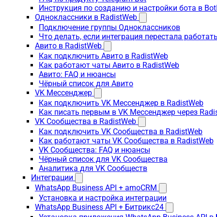
Инструкция по созданию и настройки бота в Bot
Одноклассники в RadistWeb
Подключение группы Одноклассников
Что делать, если интеграция перестала работать
Авито в RadistWeb
Как подключить Авито в RadistWeb
Как работают чаты Авито в RadistWeb
Авито: FAQ и нюансы
Чёрный список для Авито
VK Мессенджер
Как подключить VK Мессенджер в RadistWeb
Как писать первым в VK Мессенджер через Radi
VK Сообщества в RadistWeb
Как подключить VK Сообщества в RadistWeb
Как работают чаты VK Сообщества в RadistWeb
VK Сообщества: FAQ и нюансы
Чёрный список для VK Сообщества
Аналитика для VK Сообществ
Интеграции
WhatsApp Business API + amoCRM
Установка и настройка интеграции
WhatsApp Business API + Битрикс24