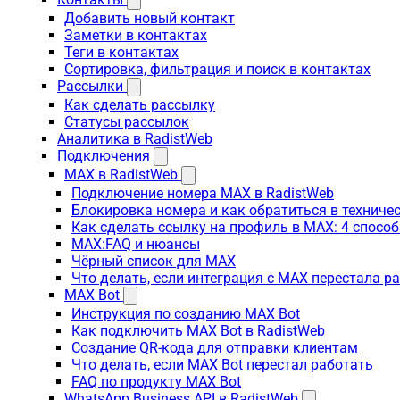
Добавить новый контакт
Заметки в контактах
Теги в контактах
Сортировка, фильтрация и поиск в контактах
Рассылки
Как сделать рассылку
Статусы рассылок
Аналитика в RadistWeb
Подключения
MAX в RadistWeb
Подключение номера MAX в RadistWeb
Блокировка номера и как обратиться в технич
Как сделать ссылку на профиль в MAX: 4 способ
MAX:FAQ и нюансы
Чёрный список для MAX
Что делать, если интеграция с MAX перестала р
MAX Bot
Инструкция по созданию MAX Bot
Как подключить MAX Bot в RadistWeb
Создание QR-кода для отправки клиентам
Что делать, если MAX Bot перестал работать
FAQ по продукту MAX Bot
WhatsApp Business API в RadistWeb