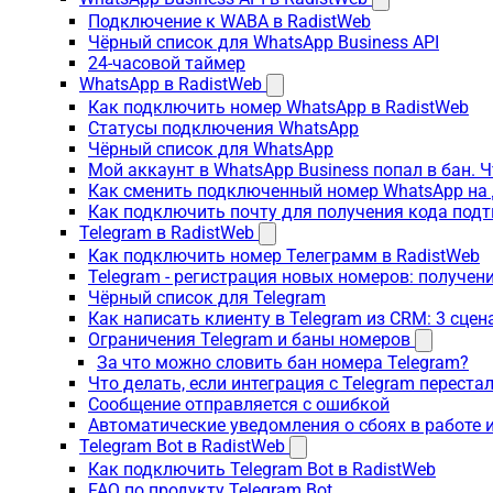
Подключение к WABA в RadistWeb
Чёрный список для WhatsApp Business API
24-часовой таймер
WhatsApp в RadistWeb
Как подключить номер WhatsApp в RadistWeb
Статусы подключения WhatsApp
Чёрный список для WhatsApp
Мой аккаунт в WhatsApp Business попал в бан. 
Как сменить подключенный номер WhatsApp на 
Как подключить почту для получения кода под
Telegram в RadistWeb
Как подключить номер Телеграмм в RadistWeb
Telegram - регистрация новых номеров: получен
Чёрный список для Telegram
Как написать клиенту в Telegram из CRM: 3 сцен
Ограничения Telegram и баны номеров
За что можно словить бан номера Telegram?
Что делать, если интеграция с Telegram переста
Сообщение отправляется с ошибкой
Автоматические уведомления о сбоях в работе 
Telegram Bot в RadistWeb
Как подключить Telegram Bot в RadistWeb
FAQ по продукту Telegram Bot