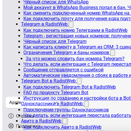
Чёрный список для WhatsApp
Мой аккаунт в WhatsApp Business попал в бан. 
Как сменить подключенный номер WhatsApp на 
Как подключить почту для получения кода под
Telegram в RadistWeb
Как подключить номер Телеграмм в RadistWeb
Telegram - регистрация новых номеров: получен
Чёрный список для Telegram
Как написать клиенту в Telegram из CRM: 3 сцен
Ограничения Telegram и баны номеров
За что можно словить бан номера Telegram?
Что делать, если интеграция с Telegram переста
Сообщение отправляется с ошибкой
Автоматические уведомления о сбоях в работе 
Telegram Bot в RadistWeb
Как подключить Telegram Bot в RadistWeb
FAQ по продукту Telegram Bot
Инструкция по созданию и настройки бота в Bot
Одноклассники в RadistWeb
Подключение группы Одноклассников
Что делать, если интеграция перестала работать
Авито в RadistWeb
Как подключить Авито в RadistWeb