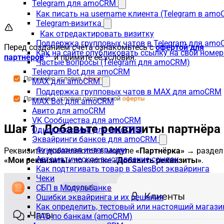
Telegram для amoCRM
Как писать на username клиента (Telegram в am
Telegram-визитка
Как отредактировать визитку
Поддержка групповых чатов в Telegram для am
Перед созданием счёта ознакомьтесь с
офертой для
Как на сайте опубликовать ссылку на свой номер
партнёров
и примите её условия.
Частые вопросы (Telegram для amoCRM)
Telegram Bot для amoCRM
MAX для amoCRM
Поддержка групповых чатов в MAX для amoCRM
MAX Bot для amoCRM
Авито для amoCRM
VK Сообщества для amoCRM
Шаг 1. Добавьте реквизиты партнёра
Одноклассники для amoCRM
Эквайринги банков для amoCRM
Функционал интеграции
Реквизиты добавляются в модуле
«Партнёрка»
→ раздел
Автоматическое выставление ссылок
«Мои реквизиты»
по кнопке
«Добавить реквизиты»
.
Как подтягивать товар в SalesBot эквайринга
Чеки
СБП в Модульбанке
Ошибки эквайринга и их решения
Как определить, тестовый или настоящий магаз
FAQ по банкам (amoCRM)