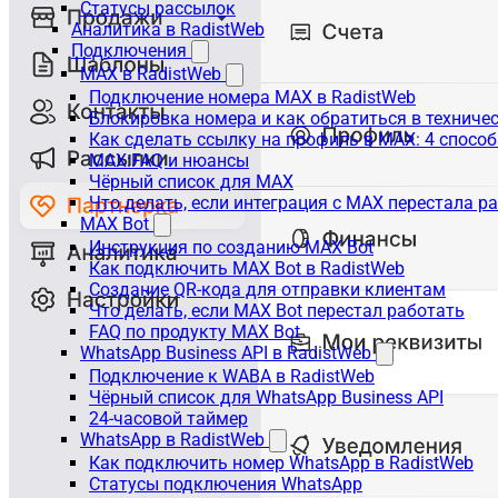
Статусы рассылок
Аналитика в RadistWeb
Подключения
MAX в RadistWeb
Подключение номера MAX в RadistWeb
Блокировка номера и как обратиться в технич
Как сделать ссылку на профиль в MAX: 4 способ
MAX:FAQ и нюансы
Чёрный список для MAX
Что делать, если интеграция с MAX перестала р
MAX Bot
Инструкция по созданию MAX Bot
Как подключить MAX Bot в RadistWeb
Создание QR-кода для отправки клиентам
Что делать, если MAX Bot перестал работать
FAQ по продукту MAX Bot
WhatsApp Business API в RadistWeb
Подключение к WABA в RadistWeb
Чёрный список для WhatsApp Business API
24-часовой таймер
WhatsApp в RadistWeb
Как подключить номер WhatsApp в RadistWeb
Статусы подключения WhatsApp