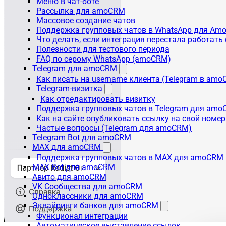
Меню в чат-боте
Рассылка для amoCRM
Массовое создание чатов
Поддержка групповых чатов в WhatsApp для A
Что делать, если интеграция перестала работат
Полезности для тестового периода
FAQ по серому WhatsApp (amoCRM)
Telegram для amoCRM
Как писать на username клиента (Telegram в am
Telegram-визитка
Как отредактировать визитку
Поддержка групповых чатов в Telegram для am
Как на сайте опубликовать ссылку на свой номер
Частые вопросы (Telegram для amoCRM)
Telegram Bot для amoCRM
MAX для amoCRM
Поддержка групповых чатов в MAX для amoCRM
MAX Bot для amoCRM
Авито для amoCRM
VK Сообщества для amoCRM
Одноклассники для amoCRM
Эквайринги банков для amoCRM
Функционал интеграции
Автоматическое выставление ссылок