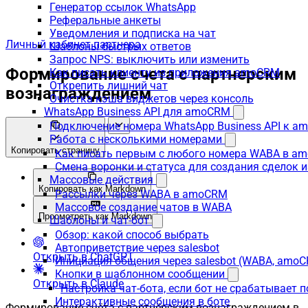
Генератор ссылок WhatsApp
Реферальные анкеты
Уведомления и подписка на чат
Личный кабинет партнера
Шаблоны быстрых ответов
Запрос NPS: выключить или изменить
Формирование счета с партнерским
Как писать клиенту из приложения amoCRM
Открепить лишний чат
вознаграждением
Очистка кэша виджетов через консоль
WhatsApp Business API для amoCRM
Подключение номера WhatsApp Business API к a
Работа с несколькими номерами
Копировать страницу
Как писать первым с любого номера WABA в a
Смена воронки и статуса для создания сделок 
Массовые действия
Копировать как Markdown
Рассылки через WABA в amoCRM
Массовое создание чатов в WABA
Просмотреть как Markdown
Шаблоны и чат-бот
Обзор: какой способ выбрать
Автоприветствие через salesbot
Открыть в ChatGPT
Инициация общения через salesbot (WABA, amo
Кнопки в шаблонном сообщении
Открыть в Claude
Настройка чат-бота, если бот не срабатывает 
Интерактивные сообщения в боте
Формирование счёта с партнёрским вознаграждением в