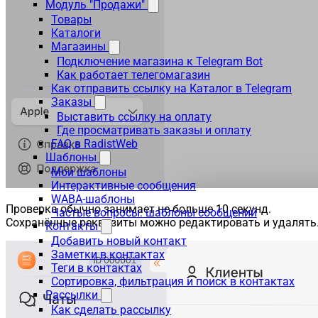
Модуль "Продажи"
Товары
Каталоги
Магазины
Подключение магазина к Telegram Bot
Как работает телегомагазин
Как отправить ссылку на Каталог в Telegram
Заказы
Выставить ссылку на оплату
Где просматривать заказы и оплату
FAQ в RadistWeb
Шаблоны
Мои шаблоны
Интерактивные сообщения
WABA-шаблоны
Проверка обычно занимает не больше 10 секунд.
Частые вопросы: шаблоны сообщений
Сохранённые реквизиты можно редактировать и удалять
Контакты
Добавить новый контакт
Заметки в контактах
Теги в контактах
Сортировка, фильтрация и поиск в контактах
Рассылки
Как сделать рассылку