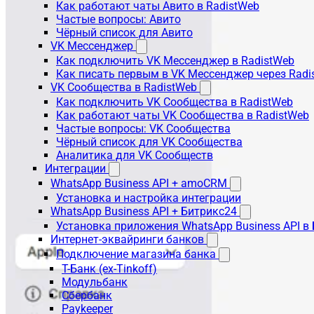
Как работают чаты Авито в RadistWeb
Частые вопросы: Авито
Чёрный список для Авито
VK Мессенджер
Как подключить VK Мессенджер в RadistWeb
Как писать первым в VK Мессенджер через Radi
VK Сообщества в RadistWeb
Как подключить VK Сообщества в RadistWeb
Как работают чаты VK Сообщества в RadistWeb
Частые вопросы: VK Сообщества
Чёрный список для VK Сообщества
Аналитика для VK Сообществ
Интеграции
WhatsApp Business API + amoCRM
Установка и настройка интеграции
WhatsApp Business API + Битрикс24
Установка приложения WhatsApp Business API в
Интернет-эквайринги банков
Подключение магазина банка
Т-Банк (ex-Tinkoff)
Модульбанк
Сбербанк
Paykeeper