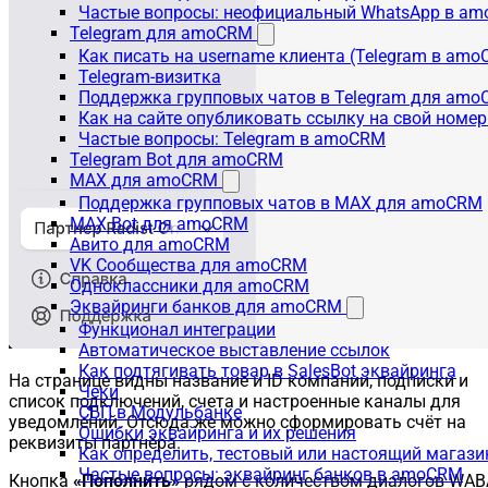
Частые вопросы: неофициальный WhatsApp в a
Telegram для amoCRM
Как писать на username клиента (Telegram в am
Telegram-визитка
Поддержка групповых чатов в Telegram для am
Как на сайте опубликовать ссылку на свой номер
Частые вопросы: Telegram в amoCRM
Telegram Bot для amoCRM
MAX для amoCRM
Поддержка групповых чатов в MAX для amoCRM
MAX Bot для amoCRM
Авито для amoCRM
VK Сообщества для amoCRM
Одноклассники для amoCRM
Эквайринги банков для amoCRM
Функционал интеграции
Автоматическое выставление ссылок
Как подтягивать товар в SalesBot эквайринга
На странице видны название и ID компании, подписки и
Чеки
список подключений, счета и настроенные каналы для
СБП в Модульбанке
уведомлений. Отсюда же можно сформировать счёт на
Ошибки эквайринга и их решения
реквизиты партнёра.
Как определить, тестовый или настоящий магаз
Частые вопросы: эквайринг банков в amoCRM
Кнопка
«Пополнить»
рядом с количеством диалогов WAB