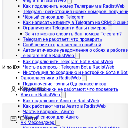
Telegram в RadistWeb
Как подключить номер Телеграмм в RadistWeb
Telegram - регистрация новых номеров: получен
Чёрный список для Telegram
Как написать клиенту в Telegram из CRM: 3 сцен
Ограничения Telegram и баны номеров
За что можно словить бан номера Telegram?
Telegram не работает: что проверить
Сообщение отправляется с ошибкой
Автоматические уведомления о сбоях в работе 
Telegram Bot в RadistWeb
Как подключить Telegram Bot в RadistWeb
Частые вопросы: Telegram Bot в RadistWeb
И по ID:
Инструкция по созданию и настройки бота в Bot
Одноклассники в RadistWeb
Подключение группы Одноклассников
Одноклассники не работают: что проверить
Авито в RadistWeb
Как подключить Авито в RadistWeb
Как работают чаты Авито в RadistWeb
Частые вопросы: Авито
Чёрный список для Авито
VK Мессенджер