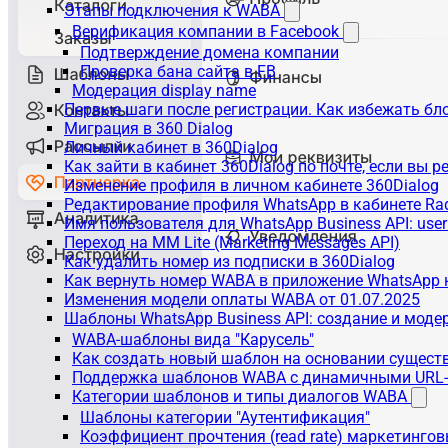
Этапы подключения к WABA
Верификация компании в Facebook
Подтверждение домена компании
Проверка бана сайта в FB
Модерация display name
Первые шаги после регистрации. Как избежать бл
Миграция в 360 Dialog
Личный кабинет в 360Dialog
Как зайти в кабинет 360Dialog по почте, если вы 
Изменение профиля в личном кабинете 360Dialog
Редактирование профиля WhatsApp в кабинете Ra
Имя пользователя для WhatsApp Business API: use
Переход на MM Lite (Marketing Messages API)
Как удалить номер из подписки в 360Dialog
Как вернуть номер WABA в приложение WhatsApp 
Изменения модели оплаты WABA от 01.07.2025
Шаблоны WhatsApp Business API: создание и моде
WABA-шаблоны вида "Карусель"
Как создать новый шаблон на основании сущес
Поддержка шаблонов WABA с динамичными URL
Категории шаблонов и типы диалогов WABA
Шаблоны категории "Аутентификация"
Коэффициент прочтения (read rate) маркетинго