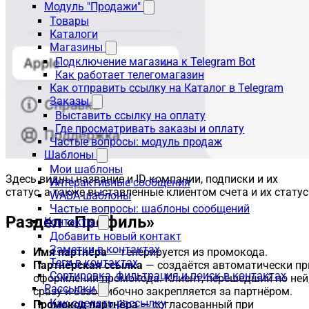
Модуль "Продажи"
Товары
Каталоги
Магазины
Подключение магазина к Telegram Bot
Как работает телегомагазин
Как отправить ссылку на Каталог в Telegram
Заказы
Выставить ссылку на оплату
Где просматривать заказы и оплату
Частые вопросы: модуль продаж
Шаблоны
Мои шаблоны
Здесь видны название и ID компании, подписки и их
Интерактивные сообщения
статус, а также выставленные клиентом счета и их статус
WABA-шаблоны
Частые вопросы: шаблоны сообщений
Раздел «Профиль»
Контакты
Добавить новый контакт
Заметки в контактах
Имя партнёра
— генерируется из промокода.
Теги в контактах
Партнёрская ссылка
— создаётся автоматически пр
Сортировка, фильтрация и поиск в контактах
оформлении промокода. Клиент, перешедший по ней
Рассылки
сразу и безошибочно закрепляется за партнёром.
Как сделать рассылку
Промокод партнёра
— согласованный при