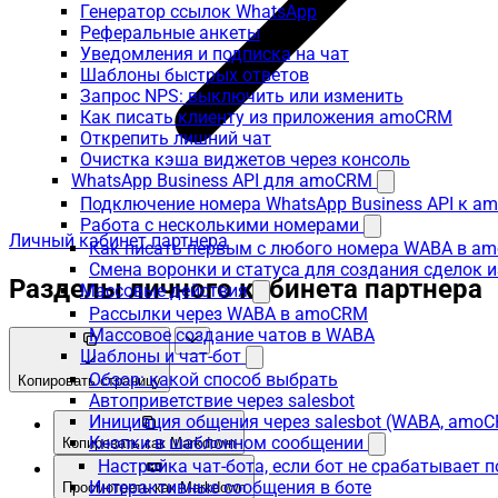
Генератор ссылок WhatsApp
Реферальные анкеты
Уведомления и подписка на чат
Шаблоны быстрых ответов
Запрос NPS: выключить или изменить
Как писать клиенту из приложения amoCRM
Открепить лишний чат
Очистка кэша виджетов через консоль
WhatsApp Business API для amoCRM
Подключение номера WhatsApp Business API к a
Работа с несколькими номерами
Личный кабинет партнера
Как писать первым с любого номера WABA в a
Смена воронки и статуса для создания сделок 
Разделы личного кабинета партнера
Массовые действия
Рассылки через WABA в amoCRM
Массовое создание чатов в WABA
Шаблоны и чат-бот
Обзор: какой способ выбрать
Копировать страницу
Автоприветствие через salesbot
Инициация общения через salesbot (WABA, amo
Кнопки в шаблонном сообщении
Копировать как Markdown
Настройка чат-бота, если бот не срабатывает 
Интерактивные сообщения в боте
Просмотреть как Markdown