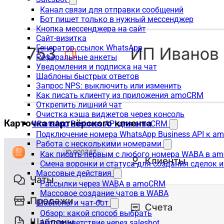
Канал связи для отправки сообщений
Бот пишет только в нужный мессенджер
Кнопка мессенджера на сайт
Сайт-визитка
Генератор ссылок WhatsApp
Реферальные анкеты
Уведомления и подписка на чат
Шаблоны быстрых ответов
Запрос NPS: выключить или изменить
Как писать клиенту из приложения amoCRM
Открепить лишний чат
Очистка кэша виджетов через консоль
Карточка партнёрского клиента
WhatsApp Business API для amoCRM
Подключение номера WhatsApp Business API к a
Работа с несколькими номерами
Как писать первым с любого номера WABA в a
Смена воронки и статуса для создания сделок 
Массовые действия
Рассылки через WABA в amoCRM
Массовое создание чатов в WABA
Шаблоны и чат-бот
Обзор: какой способ выбрать
Автоприветствие через salesbot