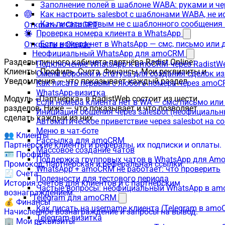
Заполнение полей в шаблоне WABA: руками и че
Как настроить salesbot с шаблонами WABA, не 
Как писать первым не с шаблонного сообщени
Открыть в ChatGPT
Проверка номера клиента в WhatsApp
Если номера нет в WhatsApp — смс, письмо или
Открыть в Claude
Неофициальный WhatsApp для amoCRM
Разделы личного кабинета партнёра Radist.Online:
Подключение WhatsApp к amoCRM через RadistW
Клиенты, Профиль, Счета, Финансы, Мои реквизиты и
Смена воронки и статуса для создания сделок и
Уведомления — что показывает каждый раздел.
Как писать первым с любого номера через amoC
WhatsApp-визитка
Модуль «Партнёрка» в RadistWeb состоит из шести
Если номера клиента нет в WA — смс/письмо ил
разделов. Ниже — что показывает и что позволяет
Инициация общения через salesbot (неофициаль
сделать каждый из них.
Автоматическое приветствие через salesbot на с
Меню в чат-боте
👥 Клиенты
Рассылка для amoCRM
Партнёрские клиенты и рефералы, их подписки и оплаты.
Массовое создание чатов
🪪 Профиль
Поддержка групповых чатов в WhatsApp для A
Промокод, партнёрская и реферальная ссылки.
WhatsApp + amoCRM не работает: что проверить
🧾 Счета
Полезности для тестового периода
История счетов для клиентов и с партнёрским
Частые вопросы: неофициальный WhatsApp в a
вознаграждением.
Telegram для amoCRM
💰 Финансы
Как писать на username клиента (Telegram в am
Начисленное вознаграждение и запросы на вывод.
Telegram-визитка
🏢 Мои реквизиты