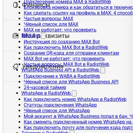
Подключение номера MAX в RadistWeb
Блокировка номера и как обратиться в технич
Как сделать ссылку на профиль в MAX: 4 способ
Частые вопросы: MAX
Чёрный список для MAX
MAX не работает: что проверить
MAX Bot
Инструкция по созданию MAX Bot
Как подключить MAX Bot в RadistWeb
Создание QR-кода для отправки клиентам
MAX Bot не работает: что проверить
Частые вопросы: MAX Bot в RadistWeb
WhatsApp Business API в RadistWeb
Подключение к WABA в RadistWeb
Чёрный список для WhatsApp Business API
24-часовой таймер
WhatsApp в RadistWeb
Как подключить номер WhatsApp в RadistWeb
Статусы подключения WhatsApp
Чёрный список для WhatsApp
Мой аккаунт в WhatsApp Business попал в бан. 
Как сменить подключенный номер WhatsApp на 
Как подключить почту для получения кода под