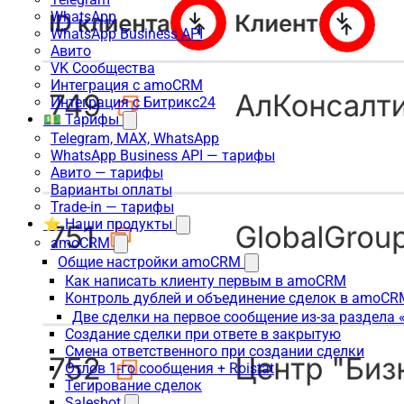
WhatsApp
WhatsApp Business API
Авито
VK Сообщества
Интеграция с amoCRM
Интеграция с Битрикс24
💵 Тарифы
Telegram, MAX, WhatsApp
WhatsApp Business API — тарифы
Авито — тарифы
Варианты оплаты
Trade-in — тарифы
⭐ Наши продукты
amoCRM
Общие настройки amoCRM
Как написать клиенту первым в amoCRM
Контроль дублей и объединение сделок в amoCR
Две сделки на первое сообщение из-за раздела
Создание сделки при ответе в закрытую
Смена ответственного при создании сделки
Отлов 1-го сообщения + Roistat
Тегирование сделок
Salesbot