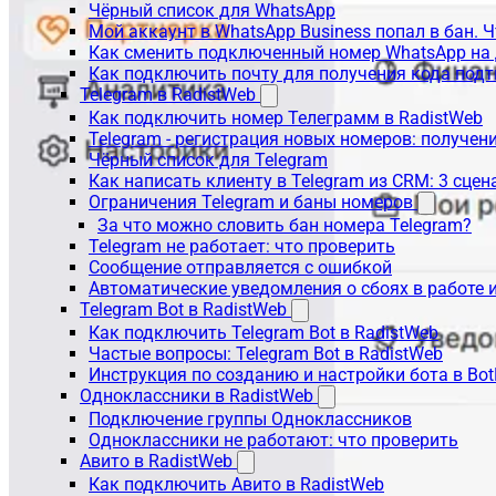
Чёрный список для WhatsApp
Мой аккаунт в WhatsApp Business попал в бан. 
Как сменить подключенный номер WhatsApp на 
Как подключить почту для получения кода под
Telegram в RadistWeb
Как подключить номер Телеграмм в RadistWeb
Telegram - регистрация новых номеров: получен
Чёрный список для Telegram
Как написать клиенту в Telegram из CRM: 3 сцен
Ограничения Telegram и баны номеров
За что можно словить бан номера Telegram?
Telegram не работает: что проверить
Сообщение отправляется с ошибкой
Автоматические уведомления о сбоях в работе 
Telegram Bot в RadistWeb
Как подключить Telegram Bot в RadistWeb
Частые вопросы: Telegram Bot в RadistWeb
Инструкция по созданию и настройки бота в Bot
Одноклассники в RadistWeb
Подключение группы Одноклассников
Одноклассники не работают: что проверить
Авито в RadistWeb
Как подключить Авито в RadistWeb