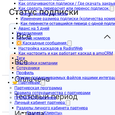
Как оплачиваются подписки / Где скачать зак
Как сделать перерасчет или перенос подписок
Смена тарифа подписки
Изменение размера подписки (количества номе
Как перенести оставшийся период с одной подп
Аванс на 5 дней
Уведомления
Прогрев номеров
🔀 Каскадные сообщения
Настройка каскадов в RadistWeb
Как настроить и как работает каскад в amoCRM
Теги
Настройки компании
Сотрудники
Профиль
Список поддерживаемых файлов нашими интегра
🤝 Партнёрам
Партнерская программа
Правила сотрудничества с партнерами
ПРОМОКОД партнера
Личный кабинет партнера
Разделы личного кабинета партнера
Раздел «Клиенты»