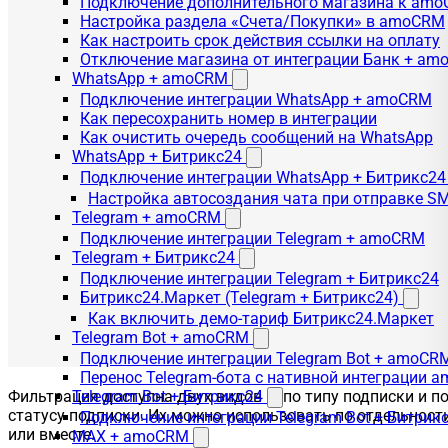
Подключение дополнительного магазина к am
Настройка раздела «Счета/Покупки» в amoCRM
Как настроить срок действия ссылки на оплату
Отключение магазина от интеграции Банк + a
WhatsApp + amoCRM
Подключение интеграции WhatsApp + amoCRM
Как пересохранить номер в интеграции
Как очистить очередь сообщений на WhatsApp
WhatsApp + Битрикс24
Подключение интеграции WhatsApp + Битрикс24
Настройка автосоздания чата при отправке SM
Telegram + amoCRM
Подключение интеграции Telegram + amoCRM
Telegram + Битрикс24
Подключение интеграции Telegram + Битрикс24
Битрикс24.Маркет (Telegram + Битрикс24)
Как включить демо-тариф Битрикс24.Маркет
Telegram Bot + amoCRM
Подключение интеграции Telegram Bot + amoCR
Перенос Telegram-бота с нативной интеграции 
Фильтрация доступна двух видов — по типу подписки и п
Telegram Bot + Битрикс24
статусу подписки. Их можно использовать по отдельност
Подключение интеграции Telegram Bot + Битрик
или вместе.
MAX + amoCRM