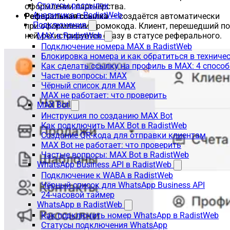
Статусы рассылок
оформлении партнёрства.
Аналитика в RadistWeb
Реферальная ссылка
— создаётся автоматически
Подключения
при оформлении промокода. Клиент, перешедший по
ней, регистрируется сразу в статусе реферального.
MAX в RadistWeb
Подключение номера MAX в RadistWeb
Блокировка номера и как обратиться в технич
Как сделать ссылку на профиль в MAX: 4 способ
Частые вопросы: MAX
Чёрный список для MAX
MAX не работает: что проверить
MAX Bot
Инструкция по созданию MAX Bot
Как подключить MAX Bot в RadistWeb
Создание QR-кода для отправки клиентам
MAX Bot не работает: что проверить
Частые вопросы: MAX Bot в RadistWeb
WhatsApp Business API в RadistWeb
Подключение к WABA в RadistWeb
Чёрный список для WhatsApp Business API
24-часовой таймер
WhatsApp в RadistWeb
Как подключить номер WhatsApp в RadistWeb
Статусы подключения WhatsApp