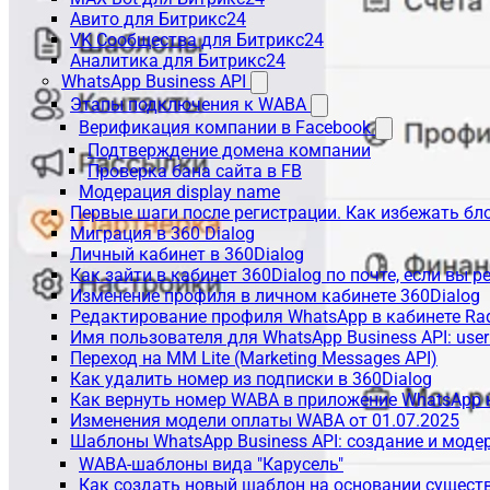
Авито для Битрикс24
VK Сообщества для Битрикс24
Аналитика для Битрикс24
WhatsApp Business API
Этапы подключения к WABA
Верификация компании в Facebook
Подтверждение домена компании
Проверка бана сайта в FB
Модерация display name
Первые шаги после регистрации. Как избежать бл
Миграция в 360 Dialog
Личный кабинет в 360Dialog
Как зайти в кабинет 360Dialog по почте, если вы 
Изменение профиля в личном кабинете 360Dialog
Редактирование профиля WhatsApp в кабинете Ra
Имя пользователя для WhatsApp Business API: use
Переход на MM Lite (Marketing Messages API)
Как удалить номер из подписки в 360Dialog
Как вернуть номер WABA в приложение WhatsApp 
Изменения модели оплаты WABA от 01.07.2025
Шаблоны WhatsApp Business API: создание и моде
WABA-шаблоны вида "Карусель"
Как создать новый шаблон на основании сущес