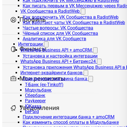
Как подключить VK Мессенджер в RadistWeb
Как писать первым в VK Мессенджер через Radi
VK Сообщества в RadistWeb
Как подключить VK Сообщества в RadistWeb
Как работают чаты VK Сообщества в RadistWeb
Частые вопросы: VK Сообщества
Чёрный список для VK Сообщества
Аналитика для VK Сообществ
Интеграции
WhatsApp Business API + amoCRM
Установка и настройка интеграции
WhatsApp Business API + Битрикс24
Установка приложения WhatsApp Business API в
Интернет-эквайринги банков
Подключение магазина банка
Т-Банк (ex-Tinkoff)
Модульбанк
Сбербанк
Paykeeper
ЮKassa
bePaid
Подключение интеграции банка + amoCRM
Как изменить способ оплаты в Модульбанке