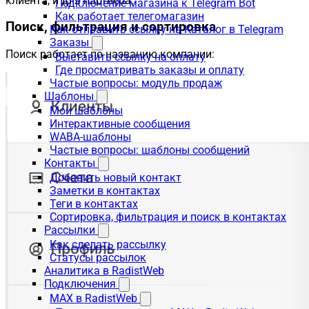
клиента, и для партнёра.
Подключение магазина к Telegram Bot
Как работает телегомагазин
Поиск, фильтрация и сортировка
Как отправить ссылку на Каталог в Telegram
Заказы
Поиск работает по названию компании:
Выставить ссылку на оплату
Где просматривать заказы и оплату
Частые вопросы: модуль продаж
Шаблоны
Мои шаблоны
Интерактивные сообщения
WABA-шаблоны
Частые вопросы: шаблоны сообщений
Контакты
Добавить новый контакт
Заметки в контактах
Теги в контактах
Сортировка, фильтрация и поиск в контактах
Рассылки
Как сделать рассылку
Статусы рассылок
Аналитика в RadistWeb
Подключения
MAX в RadistWeb