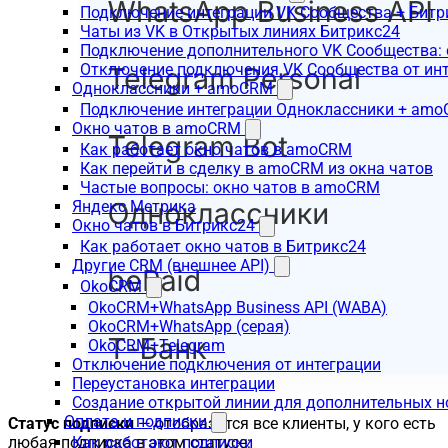
Подключение интеграции VK Сообщества + Битр
Чаты из VK в Открытых линиях Битрикс24
Подключение дополнительного VK Сообщества: 
Отключение подключения VK Сообщества от инт
Одноклассники + amoCRM
Подключение интеграции Одноклассники + am
Окно чатов в amoCRM
Как работает окно чатов в amoCRM
Как перейти в сделку в amoCRM из окна чатов
Частые вопросы: окно чатов в amoCRM
Яндекс Метрика
Окно чатов в Битрикс24
Как работает окно чатов в Битрикс24
Другие CRM (внешнее API)
OkoCRM
OkoCRM+WhatsApp Business API (WABA)
OkoCRM+WhatsApp (серая)
OkoCRM+Telegram
Отключение подключения от интеграции
Переустановка интеграции
Создание открытой линии для дополнительных 
Оплата и подписки
Статус подписки
— отобразятся все клиенты, у кого есть
любая подписка в этом статусе:
Как работают подписки