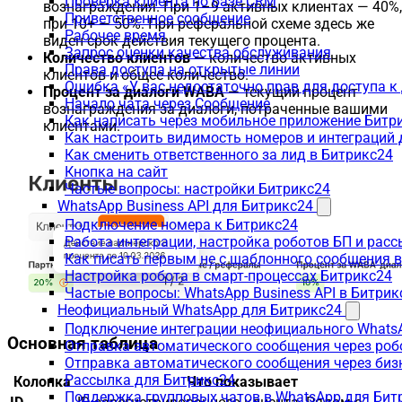
Проверка клиента по базе CRM
вознаграждения. При 1–9 активных клиентах — 40%,
Приветственное сообщение
при 10+ — 50%. При реферальной схеме здесь же
Рабочее время
виден срок действия текущего процента.
Запрос оценки качества обслуживания
Количество клиентов
— количество активных
Права доступа на открытые линии
клиентов и общее количество.
Ошибка «У вас недостаточно прав для доступа 
Процент за диалоги WABA
— текущий процент
Начало чата через Сообщение
вознаграждения за диалоги, потраченные вашими
Как написать через мобильное приложение Битр
клиентами.
Как настроить видимость номеров и интеграций
Как сменить ответственного за лид в Битрикс24
Кнопка на сайт
Частые вопросы: настройки Битрикс24
WhatsApp Business API для Битрикс24
Подключение номера к Битрикс24
Работа интеграции, настройка роботов БП и рас
Как писать первым не с шаблонного сообщения 
Настройка робота в смарт-процессах Битрикс24
Частые вопросы: WhatsApp Business API в Битрик
Неофициальный WhatsApp для Битрикс24
Подключение интеграции неофициального WhatsA
Основная таблица
Отправка автоматического сообщения через роб
Отправка автоматического сообщения через биз
Рассылка для Битрикс24
Колонка
Что показывает
Поддержка групповых чатов в WhatsApp для Бит