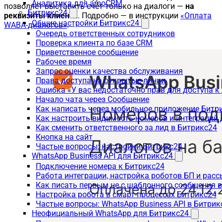
Аналитика для amoCRM
позволяет выставить счёт только на диалоги —
на
Битрикс24
реквизиты клиента
. Подробно — в инструкции
«Оплата
Общие настройки Битрикс24
WABA-диалогов»
.
Очередь ответственных сотрудников
Проверка клиента по базе CRM
Приветственное сообщение
Рабочее время
Запрос оценки качества обслуживания
Права доступа на открытые линии
Ошибка «У вас недостаточно прав для доступа 
Начало чата через Сообщение
Как написать через мобильное приложение Битр
Как настроить видимость номеров и интеграций
Как сменить ответственного за лид в Битрикс24
Кнопка на сайт
Частые вопросы: настройки Битрикс24
WhatsApp Business API для Битрикс24
Подключение номера к Битрикс24
Работа интеграции, настройка роботов БП и рас
Как писать первым не с шаблонного сообщения 
Настройка робота в смарт-процессах Битрикс24
Частые вопросы: WhatsApp Business API в Битрик
Неофициальный WhatsApp для Битрикс24