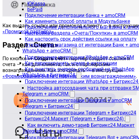
ЮKassa
bePaid
Подключение интеграции банка + amoCRM
Как изменить способ оплаты в Модульбанке
Как выдать ссылку или промокод клиенту — в инструкци
Подключение дополнительного магазина к am
«Промокод партнёра»
.
Настройка раздела «Счета/Покупки» в amoCRM
Как настроить срок действия ссылки на оплату
Раздел «Счета»
Отключение магазина от интеграции Банк + a
WhatsApp + amoCRM
Подключение интеграции WhatsApp + amoCRM
По кнопке
«+ Создать счёт»
партнёр создаёт ссылки и
Как пересохранить номер в интеграции
счета — как для клиента, так и с партнёрским
Как очистить очередь сообщений на WhatsApp
вознаграждением. Как это сделать — в инструкции
WhatsApp + Битрикс24
«Формирование счёта с партнёрским вознаграждением»
.
Подключение интеграции WhatsApp + Битрикс24
Настройка автосоздания чата при отправке SM
Telegram + amoCRM
Подключение интеграции Telegram + amoCRM
Telegram + Битрикс24
Подключение интеграции Telegram + Битрикс24
Битрикс24.Маркет (Telegram + Битрикс24)
Как включить демо-тариф Битрикс24.Маркет
Telegram Bot + amoCRM
Подключение интеграции Telegram Bot + amoCR