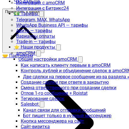
Что дальше
Интеграция с amoCRM
Интеграция с Битрикс24
Прокрутить к началу
💵 Тарифы
Telegram, MAX, WhatsApp
WhatsApp Business API — тарифы
Авито — тарифы
Варианты оплаты
Trade-in — тарифы
⭐ Наши продукты
amoCRM
🤝 Партнёрам
Общие настройки amoCRM
Как написать клиенту первым в amoCRM
Контроль дублей и объединение сделок в amoCR
Две сделки на первое сообщение из-за раздела
Создание сделки при ответе в закрытую
Смена ответственного при создании сделки
Отлов 1-го сообщения + Roistat
Тегирование сделок
Salesbot
Канал связи для отправки сообщений
Бот пишет только в нужный мессенджер
Кнопка мессенджера на сайт
Сайт-визитка