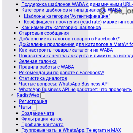
Поддержка шаблонов WABA с динамичными URL
Категории шаблонов и типы диалогов WABA
Шаблоны категории "Аутентификация"
Коэффициент прочтения (read rate) маркетинго
Как изменить категорию шаблонов
Стартовые сообщения
Добавление каталогов товаров в Facebook\*
Добавление приложения для каталогов в Meta\* fo
Как настроить товары/каталоги на WABA
Показатели качества аккаунта и лимиты на исхо
Зеленая галочка
Правила работы с WABA
Рекомендации по работе с Facebook\*
Статистика диалогов
Частые вопросы: WhatsApp Business API
WhatsApp Business API не работает: что проверить
RadistWeb
Регистрация
Чаты
Создание чата
Фильтрация чатов
Профиль контакта
Групповые чаты в WhatsApp, Telegram и MAX