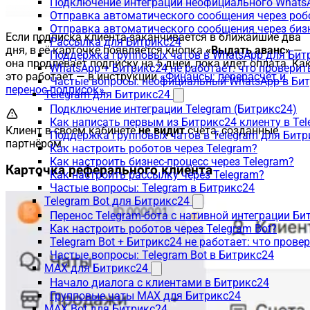
Подключение интеграции неофициального WhatsA
Отправка автоматического сообщения через роб
Отправка автоматического сообщения через биз
Если подписка клиента заканчивается в ближайшие два
Рассылка для Битрикс24
дня, в её карточке появляется кнопка
«Выдать аванс»
—
Поддержка групповых чатов в WhatsApp для Бит
она продлевает подписку на 5 дней, пока идёт оплата. Ка
WhatsApp + Битрикс24 не работает: что проверит
это работает — в инструкции
«Финансы: перерасчёт и
Частые вопросы: неофициальный WhatsApp в Би
перенос подписок»
.
Telegram для Битрикс24
Подключение интеграции Telegram (Битрикс24)
Как написать первым из Битрикс24 клиенту в Tel
Клиент в своём кабинете
не видит
счета, созданные
Поддержка групповых чатов в Telegram для Битр
партнёром.
Как настроить роботов через Telegram?
Как настроить бизнес-процесс через Telegram?
Карточка реферального клиента
Как настроить рассылку через Telegram?
Частые вопросы: Telegram в Битрикс24
Telegram Bot для Битрикс24
Перенос Telegram-бота с нативной интеграции Би
Как настроить роботов через Telegram Bot?
Telegram Bot + Битрикс24 не работает: что прове
Частые вопросы: Telegram Bot в Битрикс24
MAX для Битрикс24
Начало диалога с клиентами в Битрикс24
Групповые чаты MAX для Битрикс24
MAX Bot для Битрикс24