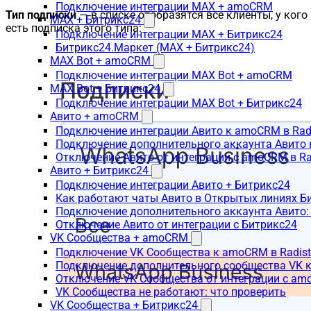
Подключение интеграции MAX + amoCRM
Тип подписки
— в списке отобразятся все клиенты, у кого
MAX + Битрикс24
есть подписка этого типа:
Подключение интеграции MAX + Битрикс24
Битрикс24.Маркет (MAX + Битрикс24)
MAX Bot + amoCRM
Подключение интеграции MAX Bot + amoCRM
MAX Bot + Битрикс24
Подключение интеграции MAX Bot + Битрикс24
Авито + amoCRM
Подключение интеграции Авито к amoCRM в Rad
Подключение дополнительного аккаунта Авито 
Отключение Авито от интеграции с amoCRM в R
Авито + Битрикс24
Подключение интеграции Авито + Битрикс24
Как работают чаты Авито в Открытых линиях Б
Подключение дополнительного аккаунта Авито:
Отключение Авито от интеграции с Битрикс24
VK Сообщества + amoCRM
Подключение VK Сообщества к amoCRM в Radis
Подключение дополнительного сообщества VK к
Отключение VK Сообщества от интеграции с am
VK Сообщества не работают: что проверить
VK Сообщества + Битрикс24