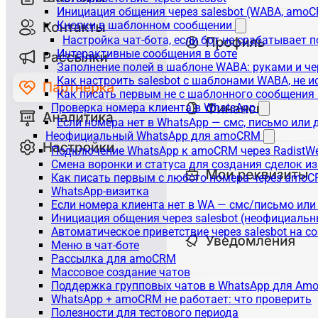
Инициация общения через salesbot (WABA, amo
Кнопки в шаблонном сообщении
Настройка чат-бота, если бот не срабатывает 
Интерактивные сообщения в боте
Заполнение полей в шаблоне WABA: руками и че
Как настроить salesbot с шаблонами WABA, не 
Как писать первым не с шаблонного сообщени
Проверка номера клиента в WhatsApp
Если номера нет в WhatsApp — смс, письмо или
Неофициальный WhatsApp для amoCRM
Подключение WhatsApp к amoCRM через RadistW
Смена воронки и статуса для создания сделок и
Как писать первым с любого номера через amoC
WhatsApp-визитка
Если номера клиента нет в WA — смс/письмо ил
Инициация общения через salesbot (неофициаль
Автоматическое приветствие через salesbot на с
Меню в чат-боте
Рассылка для amoCRM
Массовое создание чатов
Поддержка групповых чатов в WhatsApp для A
WhatsApp + amoCRM не работает: что проверить
Полезности для тестового периода