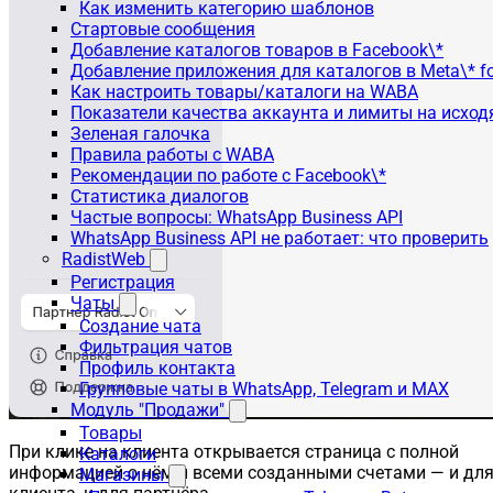
Как изменить категорию шаблонов
Стартовые сообщения
Добавление каталогов товаров в Facebook\*
Добавление приложения для каталогов в Meta\* fo
Как настроить товары/каталоги на WABA
Показатели качества аккаунта и лимиты на исхо
Зеленая галочка
Правила работы с WABA
Рекомендации по работе с Facebook\*
Статистика диалогов
Частые вопросы: WhatsApp Business API
WhatsApp Business API не работает: что проверить
RadistWeb
Регистрация
Чаты
Создание чата
Фильтрация чатов
Профиль контакта
Групповые чаты в WhatsApp, Telegram и MAX
Модуль "Продажи"
Товары
При клике на клиента открывается страница с полной
Каталоги
информацией о нём и всеми созданными счетами — и дл
Магазины