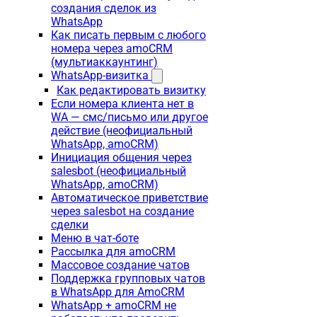
создания сделок из
WhatsApp
Как писать первым с любого
номера через amoCRM
(мультиаккаунтинг)
WhatsApp-визитка
Как редактировать визитку
Если номера клиента нет в
WA — смс/письмо или другое
действие (неофициальный
WhatsApp, amoCRM)
Инициация общения через
salesbot (неофициальный
WhatsApp, amoCRM)
Автоматическое приветствие
через salesbot на создание
сделки
Меню в чат-боте
Рассылка для amoCRM
Массовое создание чатов
Поддержка групповых чатов
в WhatsApp для AmoCRM
WhatsApp + amoCRM не