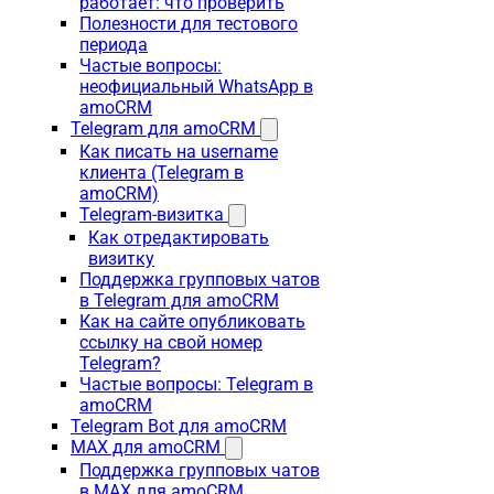
работает: что проверить
Полезности для тестового
периода
Частые вопросы:
неофициальный WhatsApp в
amoCRM
Telegram для amoCRM
Как писать на username
клиента (Telegram в
amoCRM)
Telegram-визитка
Как отредактировать
визитку
Поддержка групповых чатов
в Telegram для amoCRM
Как на сайте опубликовать
ссылку на свой номер
Telegram?
Частые вопросы: Telegram в
amoCRM
Telegram Bot для amoCRM
MAX для amoCRM
Поддержка групповых чатов
в MAX для amoCRM