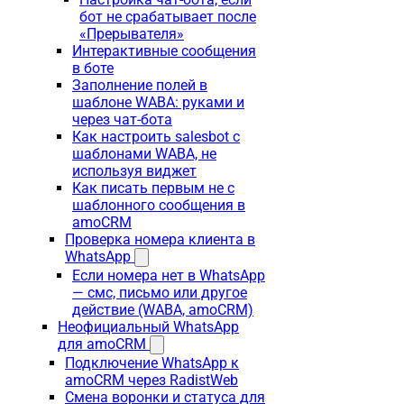
бот не срабатывает после
«Прерывателя»
Интерактивные сообщения
в боте
Заполнение полей в
шаблоне WABA: руками и
через чат-бота
Как настроить salesbot с
шаблонами WABA, не
используя виджет
Как писать первым не с
шаблонного сообщения в
amoCRM
Проверка номера клиента в
WhatsApp
Если номера нет в WhatsApp
— смс, письмо или другое
действие (WABA, amoCRM)
Неофициальный WhatsApp
для amoCRM
Подключение WhatsApp к
amoCRM через RadistWeb
Смена воронки и статуса для