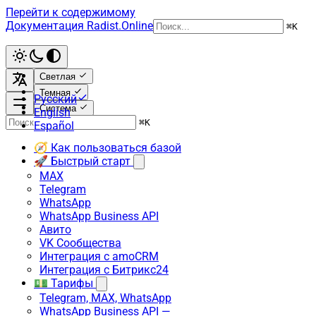
Перейти к содержимому
Документация Radist.Online
⌘
K
Светлая
Темная
Русский
Система
English
⌘
K
Español
🧭 Как пользоваться базой
🚀 Быстрый старт
MAX
Telegram
WhatsApp
WhatsApp Business API
Авито
VK Сообщества
Интеграция с amoCRM
Интеграция с Битрикс24
💵 Тарифы
Telegram, MAX, WhatsApp
WhatsApp Business API —