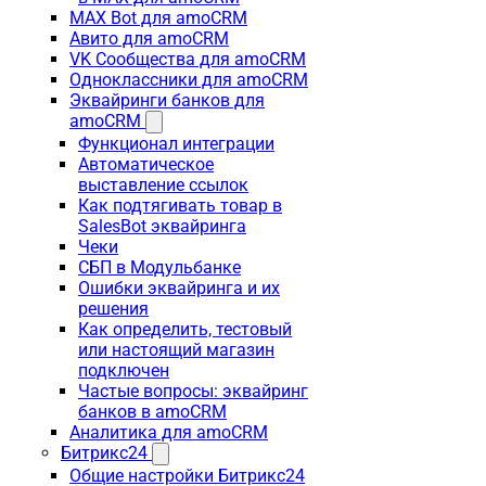
MAX Bot для amoCRM
Авито для amoCRM
VK Сообщества для amoCRM
Одноклассники для amoCRM
Эквайринги банков для
amoCRM
Функционал интеграции
Автоматическое
выставление ссылок
Как подтягивать товар в
SalesBot эквайринга
Чеки
СБП в Модульбанке
Ошибки эквайринга и их
решения
Как определить, тестовый
или настоящий магазин
подключен
Частые вопросы: эквайринг
банков в amoCRM
Аналитика для amoCRM
Битрикс24
Общие настройки Битрикс24