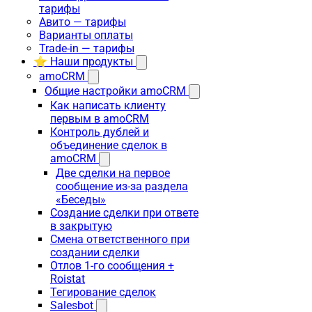
тарифы
Авито — тарифы
Варианты оплаты
Trade-in — тарифы
⭐ Наши продукты
amoCRM
Общие настройки amoCRM
Как написать клиенту
первым в amoCRM
Контроль дублей и
объединение сделок в
amoCRM
Две сделки на первое
сообщение из-за раздела
«Беседы»
Создание сделки при ответе
в закрытую
Смена ответственного при
создании сделки
Отлов 1-го сообщения +
Roistat
Тегирование сделок
Salesbot