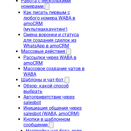
Работа с несколькими
номерами
Как писать первым с
любого номера WABA в
amoCRM
(мультиаккаунтинг)
Смена воронки и статуса
для создания сделок из
WhatsApp в amoCRM
Массовые действия
Рассылки через WABA в
amoCRM
Массовое создание чатов в
WABA
Шаблоны и чат-бот
Обзор: какой способ
выбрать
Автоприветствие через
salesbot
Инициация общения через
salesbot (WABA, amoCRM)
Кнопки в шаблонном
сообщении
Настройка чат-бота, если