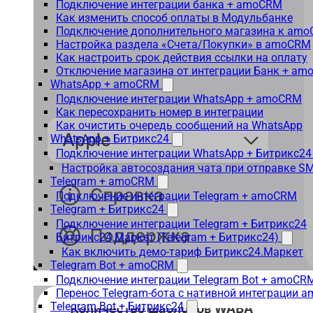
Подключение интеграции банка + amoCRM
Как изменить способ оплаты в Модульбанке
Подключение дополнительного магазина к am
Настройка раздела «Счета/Покупки» в amoCRM
Как настроить срок действия ссылки на оплату
Отключение магазина от интеграции Банк + a
WhatsApp + amoCRM
Подключение интеграции WhatsApp + amoCRM
Как пересохранить номер в интеграции
Как очистить очередь сообщений на WhatsApp
WhatsApp + Битрикс24
Подключение интеграции WhatsApp + Битрикс24
Настройка автосоздания чата при отправке SM
Telegram + amoCRM
Подключение интеграции Telegram + amoCRM
Telegram + Битрикс24
Подключение интеграции Telegram + Битрикс24
Битрикс24.Маркет (Telegram + Битрикс24)
Как включить демо-тариф Битрикс24.Маркет
Telegram Bot + amoCRM
Подключение интеграции Telegram Bot + amoCR
Перенос Telegram-бота с нативной интеграции 
Telegram Bot + Битрикс24