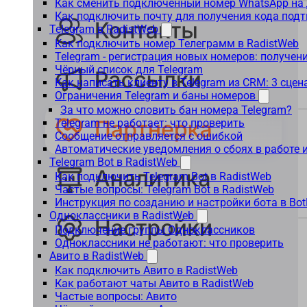
Как сменить подключенный номер WhatsApp на 
Как подключить почту для получения кода под
Telegram в RadistWeb
Как подключить номер Телеграмм в RadistWeb
Telegram - регистрация новых номеров: получен
Чёрный список для Telegram
Как написать клиенту в Telegram из CRM: 3 сцен
Ограничения Telegram и баны номеров
За что можно словить бан номера Telegram?
Telegram не работает: что проверить
Сообщение отправляется с ошибкой
Автоматические уведомления о сбоях в работе 
Telegram Bot в RadistWeb
Как подключить Telegram Bot в RadistWeb
Частые вопросы: Telegram Bot в RadistWeb
Инструкция по созданию и настройки бота в Bot
Одноклассники в RadistWeb
Подключение группы Одноклассников
Одноклассники не работают: что проверить
Авито в RadistWeb
Как подключить Авито в RadistWeb
Как работают чаты Авито в RadistWeb
Частые вопросы: Авито