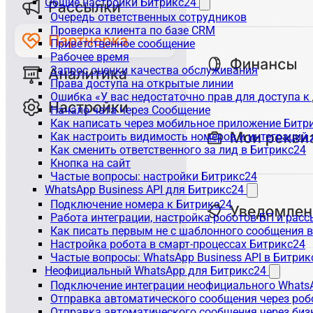
Общие настройки Битрикс24
Очередь ответственных сотрудников
Проверка клиента по базе CRM
Приветственное сообщение
Рабочее время
Запрос оценки качества обслуживания
Права доступа на открытые линии
Ошибка «У вас недостаточно прав для доступа 
Начало чата через Сообщение
Как написать через мобильное приложение Битр
Как настроить видимость номеров и интеграций
Как сменить ответственного за лид в Битрикс24
Кнопка на сайт
Частые вопросы: настройки Битрикс24
WhatsApp Business API для Битрикс24
Подключение номера к Битрикс24
Работа интеграции, настройка роботов БП и рас
Как писать первым не с шаблонного сообщения 
Настройка робота в смарт-процессах Битрикс24
Частые вопросы: WhatsApp Business API в Битрик
Неофициальный WhatsApp для Битрикс24
Подключение интеграции неофициального WhatsA
Отправка автоматического сообщения через роб
Отправка автоматического сообщения через биз