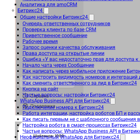
Аналитика для amoCRM
Битрикс24
Общие настройки Битрикс24
Очередь ответственных сотрудников
Проверка клиента по базе CRM
Приветственное сообщение
Рабочее время
Запрос оценки качества обслуживания
Права доступа на открытые линии
Ошибка «У вас недостаточно прав для доступа 
Начало чата через Сообщение
Как написать через мобильное приложение Битр
Как настроить видимость номеров и интеграций
Как сменить ответственного за лид в Битрикс24
Кнопка на сайт
Частые вопросы: настройки Битрикс24
WhatsApp Business API для Битрикс24
Подключение номера к Битрикс24
Работа интеграции, настройка роботов БП и рас
Как писать первым не с шаблонного сообщения 
Настройка робота в смарт-процессах Битрикс24
Частые вопросы: WhatsApp Business API в Битрик
Неофициальный WhatsApp для Битрикс24