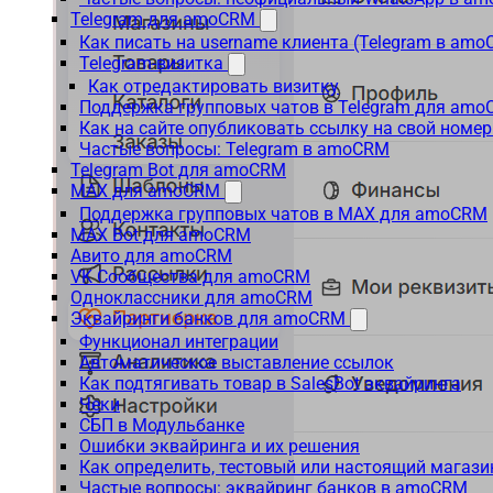
Telegram для amoCRM
Как писать на username клиента (Telegram в am
Telegram-визитка
Как отредактировать визитку
Поддержка групповых чатов в Telegram для am
Как на сайте опубликовать ссылку на свой номер
Частые вопросы: Telegram в amoCRM
Telegram Bot для amoCRM
MAX для amoCRM
Поддержка групповых чатов в MAX для amoCRM
MAX Bot для amoCRM
Авито для amoCRM
VK Сообщества для amoCRM
Одноклассники для amoCRM
Эквайринги банков для amoCRM
Функционал интеграции
Автоматическое выставление ссылок
Как подтягивать товар в SalesBot эквайринга
Чеки
СБП в Модульбанке
Ошибки эквайринга и их решения
Как определить, тестовый или настоящий магаз
Частые вопросы: эквайринг банков в amoCRM