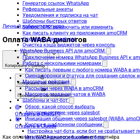
Генератор ссылок WhatsApp
Реферальные анкеты
Уведомления и подписка на чат
Шаблоны быстрых ответов
Личный кабинет партнера
Запрос NPS: выключить или изменить
Как писать клиенту из приложения amoCRM
Оплата WABA диалогов
Открепить лишний чат
Очистка кэша виджетов через консоль
WhatsApp Business API для amoCRM
Подключение номера WhatsApp Business API к a
Работа с несколькими номерами
Копировать страницу
Как писать первым с любого номера WABA в a
Смена воронки и статуса для создания сделок 
Массовые действия
Копировать как Markdown
Рассылки через WABA в amoCRM
Массовое создание чатов в WABA
Просмотреть как Markdown
Шаблоны и чат-бот
Обзор: какой способ выбрать
Автоприветствие через salesbot
Открыть в ChatGPT
Инициация общения через salesbot (WABA, amo
Кнопки в шаблонном сообщении
Открыть в Claude
Настройка чат-бота, если бот не срабатывает 
Как оплатить WABA-диалоги в кабинете партнёра
Интерактивные сообщения в боте