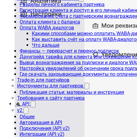
Разделы личного кабинета партнера
Регистрация клиента и доступ в его личный кабин
Формирование счета с партнерским вознагражде
Оплата клиента с баланса
Оплата WABA диалогов
Какими способами можно оплатить WABA-ди
Как выставить счёт на оплату WABA-диалого
Что дальше
Финансы — перерасчет и перенос подписок
Даунгрейд тарифа для клиента или сокращение к
Вывод вознаграждения за подписки и диалоги W
Настройка уведомлений об окончании срока подп
Где скачать закрывающие документы по оплачен
Trade-in для партнёров
Инструменты для партнеров
Публикация статьи: материалы и инструкция
Требования к сайту партнера
🔌 API
v2
Общее
Авторизация в API
Подключения (API v2)
Интеграции (API v2)