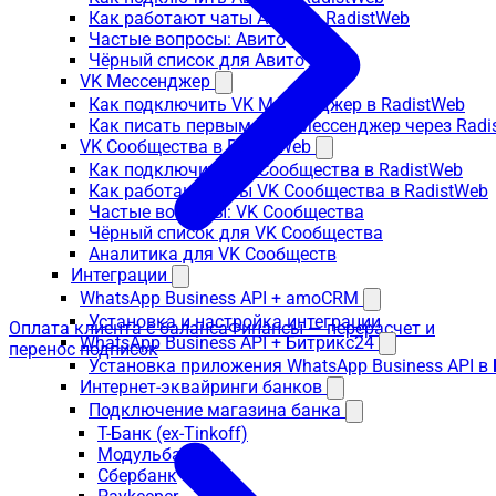
Как работают чаты Авито в RadistWeb
Частые вопросы: Авито
Чёрный список для Авито
VK Мессенджер
Как подключить VK Мессенджер в RadistWeb
Как писать первым в VK Мессенджер через Radi
VK Сообщества в RadistWeb
Как подключить VK Сообщества в RadistWeb
Как работают чаты VK Сообщества в RadistWeb
Частые вопросы: VK Сообщества
Чёрный список для VK Сообщества
Аналитика для VK Сообществ
Интеграции
WhatsApp Business API + amoCRM
Установка и настройка интеграции
Оплата клиента с баланса
Финансы — перерасчет и
WhatsApp Business API + Битрикс24
перенос подписок
Установка приложения WhatsApp Business API в
Интернет-эквайринги банков
Подключение магазина банка
Т-Банк (ex-Tinkoff)
Модульбанк
Сбербанк