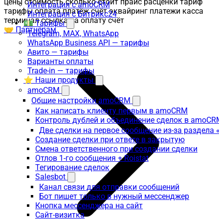
цены стоимость сколько стоит прайс расценки тариф
Интеграция с amoCRM
тарифы оплата платёж счёт эквайринг платежи касса
Интеграция с Битрикс24
терминал ссылка на оплату счёт
💵 Тарифы
🤝 Партнёрам
Telegram, MAX, WhatsApp
WhatsApp Business API — тарифы
Авито — тарифы
Варианты оплаты
Trade-in — тарифы
⭐ Наши продукты
amoCRM
Общие настройки amoCRM
Как написать клиенту первым в amoCRM
Контроль дублей и объединение сделок в amoCR
Две сделки на первое сообщение из-за раздела
Создание сделки при ответе в закрытую
Смена ответственного при создании сделки
Отлов 1-го сообщения + Roistat
Тегирование сделок
Salesbot
Канал связи для отправки сообщений
Бот пишет только в нужный мессенджер
Кнопка мессенджера на сайт
Сайт-визитка