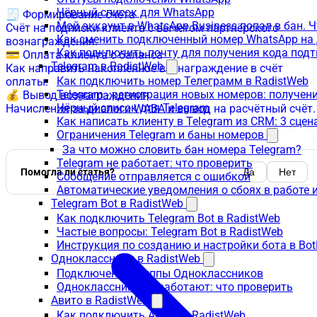
Чёрный список для WhatsApp
🧾 Формирование счёта
Мой аккаунт в WhatsApp Business попал в бан. 
Счёт на подписки клиента с вычетом партнёрского
Как сменить подключенный номер WhatsApp на 
вознаграждения.
Как подключить почту для получения кода под
💳 Оплата клиента с баланса
Telegram в RadistWeb
Как направить накопленное вознаграждение в счёт
Как подключить номер Телеграмм в RadistWeb
оплаты.
Telegram - регистрация новых номеров: получен
💰 Вывод вознаграждения
Чёрный список для Telegram
Начисления за диалоги WABA и вывод на расчётный счёт.
Как написать клиенту в Telegram из CRM: 3 сцен
Ограничения Telegram и баны номеров
За что можно словить бан номера Telegram?
Telegram не работает: что проверить
Помогла ли статья?
Да
Нет
Сообщение отправляется с ошибкой
Автоматические уведомления о сбоях в работе 
Telegram Bot в RadistWeb
Как подключить Telegram Bot в RadistWeb
Частые вопросы: Telegram Bot в RadistWeb
Инструкция по созданию и настройки бота в Bot
Одноклассники в RadistWeb
Подключение группы Одноклассников
Одноклассники не работают: что проверить
Авито в RadistWeb
Как подключить Авито в RadistWeb