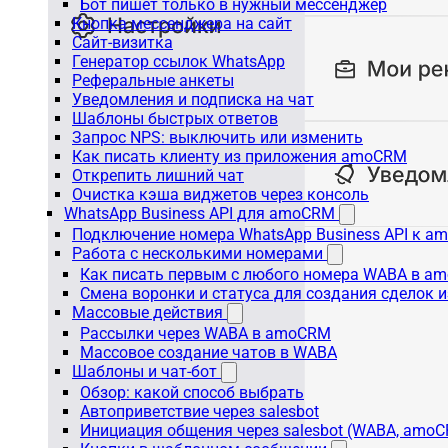
Бот пишет только в нужный мессенджер
Кнопка мессенджера на сайт
Сайт-визитка
Генератор ссылок WhatsApp
Реферальные анкеты
Уведомления и подписка на чат
Шаблоны быстрых ответов
Запрос NPS: выключить или изменить
Как писать клиенту из приложения amoCRM
Открепить лишний чат
Очистка кэша виджетов через консоль
WhatsApp Business API для amoCRM
Подключение номера WhatsApp Business API к a
Работа с несколькими номерами
Как писать первым с любого номера WABA в a
Смена воронки и статуса для создания сделок 
Массовые действия
Рассылки через WABA в amoCRM
Массовое создание чатов в WABA
Шаблоны и чат-бот
Обзор: какой способ выбрать
Автоприветствие через salesbot
Инициация общения через salesbot (WABA, amo