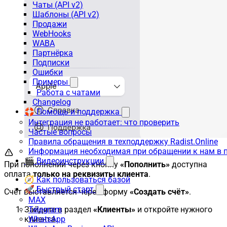
Чаты (API v2)
Шаблоны (API v2)
Продажи
WebHooks
WABA
Партнёрка
Подписки
Ошибки
Примеры
Работа с чатами
Changelog
🛟 Помощь и поддержка
Интеграция не работает: что проверить
Частые вопросы
Правила обращения в техподдержку Radist.Online
Информация необходимая при обращении к нам в 
🎬 Видеоинструкции
При пополнении через кнопку
«Пополнить»
доступна
оплата
только на реквизиты клиента
.
🧭 Как пользоваться базой
🚀 Быстрый старт
Счёт выставляется через форму
«Создать счёт»
.
MAX
Зайдите в раздел
Telegram
«Клиенты»
и откройте нужного
клиента.
WhatsApp