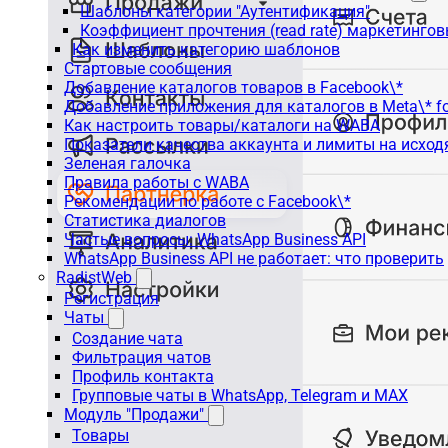
Шаблоны категории "Аутентификация"
Коэффициент прочтения (read rate) маркетинго
Как изменить категорию шаблонов
Стартовые сообщения
Добавление каталогов товаров в Facebook\*
Добавление приложения для каталогов в Meta\* fo
Как настроить товары/каталоги на WABA
Показатели качества аккаунта и лимиты на исхо
Зеленая галочка
Правила работы с WABA
Рекомендации по работе с Facebook\*
Статистика диалогов
Частые вопросы: WhatsApp Business API
WhatsApp Business API не работает: что проверить
RadistWeb
Регистрация
Чаты
Создание чата
Фильтрация чатов
Профиль контакта
Групповые чаты в WhatsApp, Telegram и MAX
Модуль "Продажи"
Товары