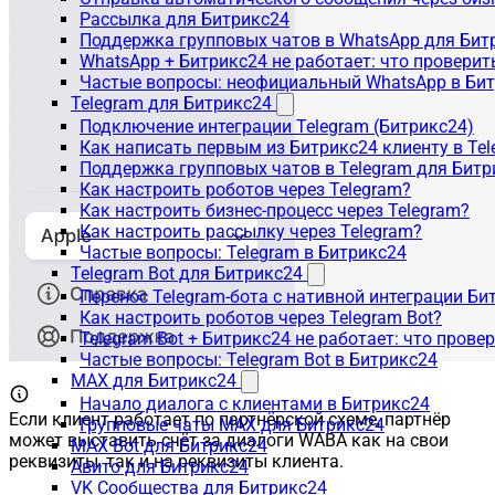
Рассылка для Битрикс24
Поддержка групповых чатов в WhatsApp для Бит
WhatsApp + Битрикс24 не работает: что проверит
Частые вопросы: неофициальный WhatsApp в Би
Telegram для Битрикс24
Подключение интеграции Telegram (Битрикс24)
Как написать первым из Битрикс24 клиенту в Tel
Поддержка групповых чатов в Telegram для Битр
Как настроить роботов через Telegram?
Как настроить бизнес-процесс через Telegram?
Как настроить рассылку через Telegram?
Частые вопросы: Telegram в Битрикс24
Telegram Bot для Битрикс24
Перенос Telegram-бота с нативной интеграции Би
Как настроить роботов через Telegram Bot?
Telegram Bot + Битрикс24 не работает: что прове
Частые вопросы: Telegram Bot в Битрикс24
MAX для Битрикс24
Начало диалога с клиентами в Битрикс24
Если клиент работает по партнёрской схеме, партнёр
Групповые чаты MAX для Битрикс24
может выставить счёт за диалоги WABA как на свои
MAX Bot для Битрикс24
реквизиты, так и на реквизиты клиента.
Авито для Битрикс24
VK Сообщества для Битрикс24