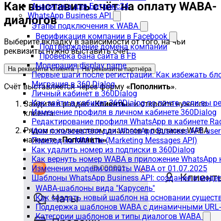
Как выставить счёт на оплату WABA-
Аналитика для Битрикс24
WhatsApp Business API
диалогов
Этапы подключения к WABA
Верификация компании в Facebook
Выберите вкладку в зависимости от того, на чьи
Подтверждение домена компании
реквизиты нужно выставить счёт.
Проверка бана сайта в FB
Модерация display name
На реквизиты клиента
На реквизиты партнёра
Первые шаги после регистрации. Как избежать бл
Миграция в 360 Dialog
Счёт выставляется через форму
«Пополнить»
.
Личный кабинет в 360Dialog
Как зайти в кабинет 360Dialog по почте, если вы 
Зайдите в раздел
«Клиенты»
и откройте нужного
Изменение профиля в личном кабинете 360Dialog
клиента.
Редактирование профиля WhatsApp в кабинете Ra
Рядом с количеством диалогов в подписке WABA
Имя пользователя для WhatsApp Business API: use
нажмите
«Пополнить»
.
Переход на MM Lite (Marketing Messages API)
Как удалить номер из подписки в 360Dialog
Как вернуть номер WABA в приложение WhatsApp 
Изменения модели оплаты WABA от 01.07.2025
Шаблоны WhatsApp Business API: создание и моде
WABA-шаблоны вида "Карусель"
Как создать новый шаблон на основании сущес
Поддержка шаблонов WABA с динамичными URL
Категории шаблонов и типы диалогов WABA