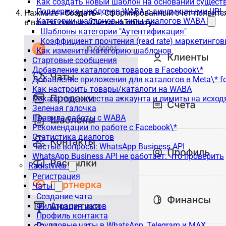
Как создать новый шаблон на основании сущес
Поддержка шаблонов WABA с динамичными URL
Нажмите
«Создать»
. Сформированный счёт появитс
Категории шаблонов и типы диалогов WABA
в вашем списке
«Счета на оплату»
.
Шаблоны категории "Аутентификация"
Коэффициент прочтения (read rate) маркетинго
Как изменить категорию шаблонов
Стартовые сообщения
Добавление каталогов товаров в Facebook\*
Добавление приложения для каталогов в Meta\* fo
Как настроить товары/каталоги на WABA
Показатели качества аккаунта и лимиты на исхо
Зеленая галочка
Правила работы с WABA
Рекомендации по работе с Facebook\*
Статистика диалогов
Частые вопросы: WhatsApp Business API
WhatsApp Business API не работает: что проверить
RadistWeb
Регистрация
Чаты
Создание чата
Фильтрация чатов
Профиль контакта
Групповые чаты в WhatsApp, Telegram и MAX