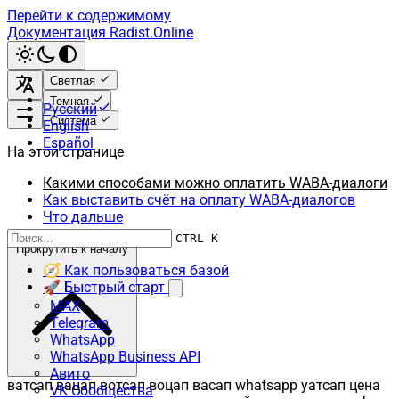
Перейти к содержимому
Документация Radist.Online
Светлая
Темная
Русский
Система
English
Español
На этой странице
Какими способами можно оплатить WABA-диалоги
Как выставить счёт на оплату WABA-диалогов
Что дальше
CTRL K
Прокрутить к началу
🧭 Как пользоваться базой
🚀 Быстрый старт
MAX
Telegram
WhatsApp
WhatsApp Business API
Авито
ватсап вацап вотсап воцап васап whatsapp уатсап цена
VK Сообщества