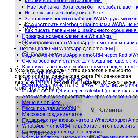
Кнопки в шаблонном сообщении
Настройка чат-бота, если бот не срабатывает 
Интерактивные сообщения в боте
Заполнение полей в шаблоне WABA: руками и че
Как настроить salesbot с шаблонами WABA, не 
Как писать первым не с шаблонного сообщени
Проверка номера клиента в WhatsApp
Если номера нет в WhatsApp — смс, письмо или
Неофициальный WhatsApp для amoCRM
Подключение WhatsApp к amoCRM через RadistW
Смена воронки и статуса для создания сделок и
Как писать первым с любого номера через amoC
Укажите нужное количество диалогов и выберите
WhatsApp-визитка
способ оплаты: банковская карта РФ, банковская
Как редактировать визитку
карта не РФ или реквизиты партнёра. Можно также
Если номера клиента нет в WA — смс/письмо ил
оплатить с Баланса.
Инициация общения через salesbot (неофициаль
Автоматическое приветствие через salesbot на с
Меню в чат-боте
Рассылка для amoCRM
Массовое создание чатов
Поддержка групповых чатов в WhatsApp для A
WhatsApp + amoCRM не работает: что проверить
Полезности для тестового периода
Частые вопросы: неофициальный WhatsApp в a