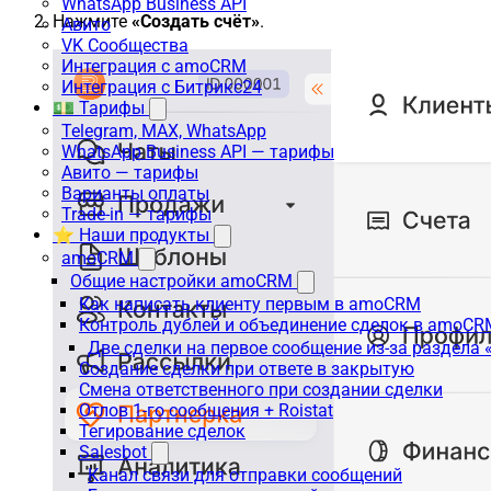
WhatsApp Business API
Нажмите
«Создать счёт»
.
Авито
VK Сообщества
Интеграция с amoCRM
Интеграция с Битрикс24
💵 Тарифы
Telegram, MAX, WhatsApp
WhatsApp Business API — тарифы
Авито — тарифы
Варианты оплаты
Trade-in — тарифы
⭐ Наши продукты
amoCRM
Общие настройки amoCRM
Как написать клиенту первым в amoCRM
Контроль дублей и объединение сделок в amoCR
Две сделки на первое сообщение из-за раздела
Создание сделки при ответе в закрытую
Смена ответственного при создании сделки
Отлов 1-го сообщения + Roistat
Тегирование сделок
Salesbot
Канал связи для отправки сообщений