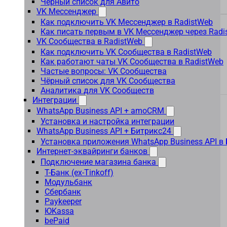
Чёрный список для Авито
VK Мессенджер
Как подключить VK Мессенджер в RadistWeb
Как писать первым в VK Мессенджер через Radi
VK Сообщества в RadistWeb
Как подключить VK Сообщества в RadistWeb
Как работают чаты VK Сообщества в RadistWeb
Частые вопросы: VK Сообщества
Чёрный список для VK Сообщества
Аналитика для VK Сообществ
Интеграции
WhatsApp Business API + amoCRM
Установка и настройка интеграции
WhatsApp Business API + Битрикс24
Установка приложения WhatsApp Business API в
Интернет-эквайринги банков
Подключение магазина банка
Т-Банк (ex-Tinkoff)
Модульбанк
Сбербанк
Paykeeper
ЮKassa
bePaid