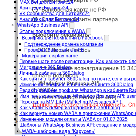
MAX Bot для Битрикс24
Авито для Битрикс24
VK Сообщества для Битрикс24
Аналитика для Битрикс24
WhatsApp Business API
Этапы подключения к WABA
Верификация компании в Facebook
Подтверждение домена компании
Проверка бана сайта в FB
Модерация display name
Первые шаги после регистрации. Как избежать бл
Миграция в 360 Dialog
Личный кабинет в 360Dialog
Как зайти в кабинет 360Dialog по почте, если вы 
Изменение профиля в личном кабинете 360Dialog
Редактирование профиля WhatsApp в кабинете Ra
Имя пользователя для WhatsApp Business API: use
Переход на MM Lite (Marketing Messages API)
Как удалить номер из подписки в 360Dialog
Как вернуть номер WABA в приложение WhatsApp 
Изменения модели оплаты WABA от 01.07.2025
Шаблоны WhatsApp Business API: создание и моде
WABA-шаблоны вида "Карусель"