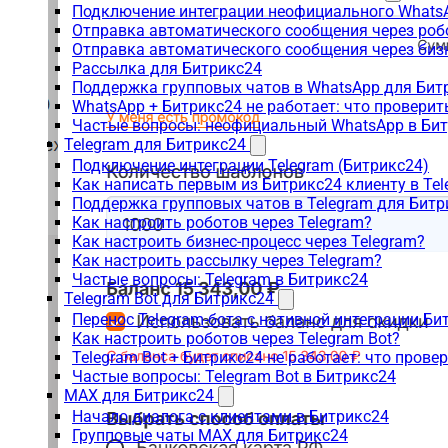
Подключение интеграции неофициального WhatsA
Отправка автоматического сообщения через роб
Отправка автоматического сообщения через биз
Рассылка для Битрикс24
Поддержка групповых чатов в WhatsApp для Бит
WhatsApp + Битрикс24 не работает: что проверит
Частые вопросы: неофициальный WhatsApp в Би
Telegram для Битрикс24
Подключение интеграции Telegram (Битрикс24)
Как написать первым из Битрикс24 клиенту в Tel
Поддержка групповых чатов в Telegram для Битр
Как настроить роботов через Telegram?
Как настроить бизнес-процесс через Telegram?
Как настроить рассылку через Telegram?
Частые вопросы: Telegram в Битрикс24
Telegram Bot для Битрикс24
Перенос Telegram-бота с нативной интеграции Би
Как настроить роботов через Telegram Bot?
Telegram Bot + Битрикс24 не работает: что прове
Частые вопросы: Telegram Bot в Битрикс24
MAX для Битрикс24
Начало диалога с клиентами в Битрикс24
Групповые чаты MAX для Битрикс24