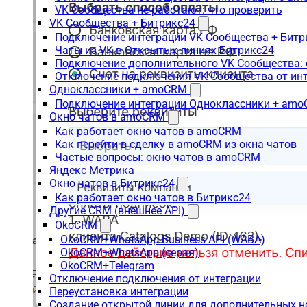
VK Сообщества не работают: что проверить
VK Сообщества + Битрикс24
Подключение интеграции VK Сообщества + Битр
Чаты из VK в Открытых линиях Битрикс24
Подключение дополнительного VK Сообщества: 
Отключение подключения VK Сообщества от инт
Одноклассники + amoCRM
Подключение интеграции Одноклассники + am
Окно чатов в amoCRM
Как работает окно чатов в amoCRM
Как перейти в сделку в amoCRM из окна чатов
Частые вопросы: окно чатов в amoCRM
Яндекс Метрика
Окно чатов в Битрикс24
Как работает окно чатов в Битрикс24
Другие CRM (внешнее API)
OkoCRM
OkoCRM+WhatsApp Business API (WABA)
OkoCRM+WhatsApp (серая)
OkoCRM+Telegram
Отключение подключения от интеграции
Переустановка интеграции
Создание открытой линии для дополнительных 