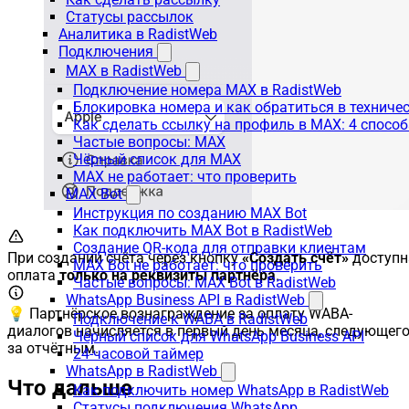
Статусы рассылок
Аналитика в RadistWeb
Подключения
MAX в RadistWeb
Подключение номера MAX в RadistWeb
Блокировка номера и как обратиться в технич
Как сделать ссылку на профиль в MAX: 4 способ
Частые вопросы: MAX
Чёрный список для MAX
MAX не работает: что проверить
MAX Bot
Инструкция по созданию MAX Bot
Как подключить MAX Bot в RadistWeb
Создание QR-кода для отправки клиентам
При создании счёта через кнопку
«Создать счёт»
доступн
MAX Bot не работает: что проверить
оплата
только на реквизиты партнёра
.
Частые вопросы: MAX Bot в RadistWeb
WhatsApp Business API в RadistWeb
💡 Партнёрское вознаграждение за оплату WABA-
Подключение к WABA в RadistWeb
диалогов начисляется в первый день месяца, следующег
Чёрный список для WhatsApp Business API
за отчётным.
24-часовой таймер
WhatsApp в RadistWeb
Что дальше
Как подключить номер WhatsApp в RadistWeb
Статусы подключения WhatsApp