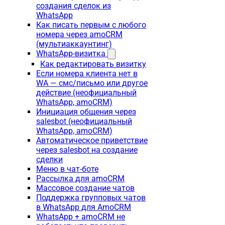
создания сделок из
WhatsApp
Как писать первым с любого
номера через amoCRM
(мультиаккаунтинг)
WhatsApp-визитка
Как редактировать визитку
Если номера клиента нет в
WA — смс/письмо или другое
действие (неофициальный
WhatsApp, amoCRM)
Инициация общения через
salesbot (неофициальный
WhatsApp, amoCRM)
Автоматическое приветствие
через salesbot на создание
сделки
Меню в чат-боте
Рассылка для amoCRM
Массовое создание чатов
Поддержка групповых чатов
в WhatsApp для AmoCRM
WhatsApp + amoCRM не