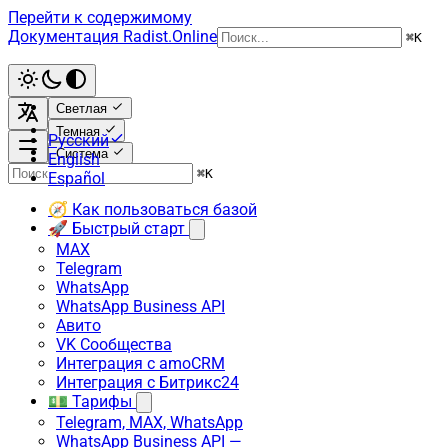
Перейти к содержимому
Документация Radist.Online
⌘
K
Светлая
Темная
Русский
Система
English
⌘
K
Español
🧭 Как пользоваться базой
🚀 Быстрый старт
MAX
Telegram
WhatsApp
WhatsApp Business API
Авито
VK Сообщества
Интеграция с amoCRM
Интеграция с Битрикс24
💵 Тарифы
Telegram, MAX, WhatsApp
WhatsApp Business API —