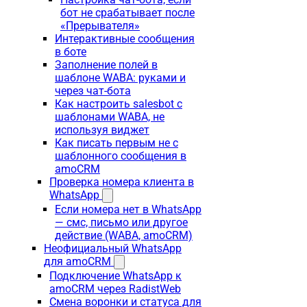
бот не срабатывает после
«Прерывателя»
Интерактивные сообщения
в боте
Заполнение полей в
шаблоне WABA: руками и
через чат-бота
Как настроить salesbot с
шаблонами WABA, не
используя виджет
Как писать первым не с
шаблонного сообщения в
amoCRM
Проверка номера клиента в
WhatsApp
Если номера нет в WhatsApp
— смс, письмо или другое
действие (WABA, amoCRM)
Неофициальный WhatsApp
для amoCRM
Подключение WhatsApp к
amoCRM через RadistWeb
Смена воронки и статуса для