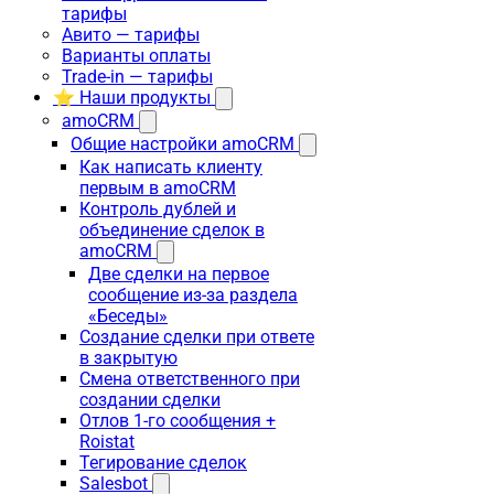
тарифы
Авито — тарифы
Варианты оплаты
Trade-in — тарифы
⭐ Наши продукты
amoCRM
Общие настройки amoCRM
Как написать клиенту
первым в amoCRM
Контроль дублей и
объединение сделок в
amoCRM
Две сделки на первое
сообщение из-за раздела
«Беседы»
Создание сделки при ответе
в закрытую
Смена ответственного при
создании сделки
Отлов 1-го сообщения +
Roistat
Тегирование сделок
Salesbot