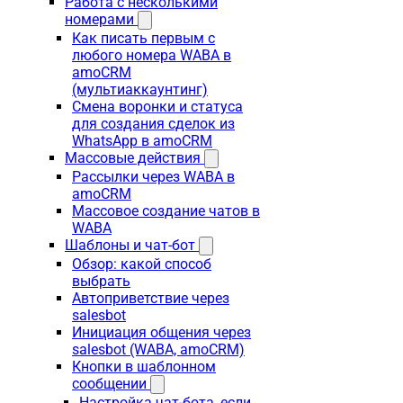
Работа с несколькими
номерами
Как писать первым с
любого номера WABA в
amoCRM
(мультиаккаунтинг)
Смена воронки и статуса
для создания сделок из
WhatsApp в amoCRM
Массовые действия
Рассылки через WABA в
amoCRM
Массовое создание чатов в
WABA
Шаблоны и чат-бот
Обзор: какой способ
выбрать
Автоприветствие через
salesbot
Инициация общения через
salesbot (WABA, amoCRM)
Кнопки в шаблонном
сообщении
Настройка чат-бота, если