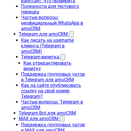
работает: что проверить
Полезности для тестового
периода
Частые вопросы:
неофициальный WhatsApp в
amoCRM
Telegram для amoCRM
Как писать на username
клиента (Telegram в
amoCRM)
Telegram-визитка
Как отредактировать
визитку
Поддержка групповых чатов
в Telegram для amoCRM
Как на сайте опубликовать
ссылку на свой номер
Telegram?
Частые вопросы: Telegram в
amoCRM
Telegram Bot для amoCRM
MAX для amoCRM
Поддержка групповых чатов
в MAX для amoCRM