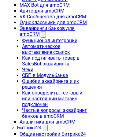
MAX Bot для amoCRM
Авито для amoCRM
VK Сообщества для amoCRM
Одноклассники для amoCRM
Эквайринги банков для
amoCRM
Функционал интеграции
Автоматическое
выставление ссылок
Как подтягивать товар в
SalesBot эквайринга
Чеки
СБП в Модульбанке
Ошибки эквайринга и их
решения
Как определить, тестовый
или настоящий магазин
подключен
Частые вопросы: эквайринг
банков в amoCRM
Аналитика для amoCRM
Битрикс24
Общие настройки Битрикс24