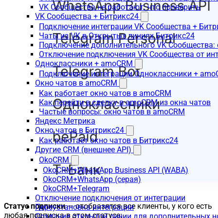
VK Сообщества не работают: что проверить
VK Сообщества + Битрикс24
Подключение интеграции VK Сообщества + Битр
Чаты из VK в Открытых линиях Битрикс24
Подключение дополнительного VK Сообщества: 
Отключение подключения VK Сообщества от инт
Одноклассники + amoCRM
Подключение интеграции Одноклассники + am
Окно чатов в amoCRM
Как работает окно чатов в amoCRM
Как перейти в сделку в amoCRM из окна чатов
Частые вопросы: окно чатов в amoCRM
Яндекс Метрика
Окно чатов в Битрикс24
Как работает окно чатов в Битрикс24
Другие CRM (внешнее API)
OkoCRM
OkoCRM+WhatsApp Business API (WABA)
OkoCRM+WhatsApp (серая)
OkoCRM+Telegram
Отключение подключения от интеграции
Статус подписки
— отобразятся все клиенты, у кого есть
Переустановка интеграции
любая подписка в этом статусе:
Создание открытой линии для дополнительных 