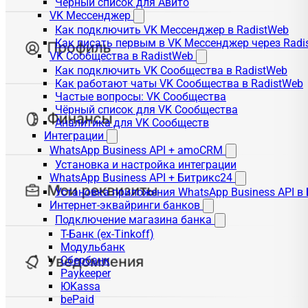
Чёрный список для Авито
VK Мессенджер
Как подключить VK Мессенджер в RadistWeb
Как писать первым в VK Мессенджер через Radi
VK Сообщества в RadistWeb
Как подключить VK Сообщества в RadistWeb
Как работают чаты VK Сообщества в RadistWeb
Частые вопросы: VK Сообщества
Чёрный список для VK Сообщества
Аналитика для VK Сообществ
Интеграции
WhatsApp Business API + amoCRM
Установка и настройка интеграции
WhatsApp Business API + Битрикс24
Установка приложения WhatsApp Business API в
Интернет-эквайринги банков
Подключение магазина банка
Т-Банк (ex-Tinkoff)
Модульбанк
Сбербанк
Paykeeper
ЮKassa
bePaid