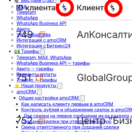
🚀 Быстрый старт
MAX
Telegram
WhatsApp
WhatsApp Business API
Авито
VK Сообщества
Интеграция с amoCRM
Интеграция с Битрикс24
💵 Тарифы
Telegram, MAX, WhatsApp
WhatsApp Business API — тарифы
Авито — тарифы
Варианты оплаты
Trade-in — тарифы
⭐ Наши продукты
amoCRM
Общие настройки amoCRM
Как написать клиенту первым в amoCRM
Контроль дублей и объединение сделок в amoCR
Две сделки на первое сообщение из-за раздела
Создание сделки при ответе в закрытую
Смена ответственного при создании сделки