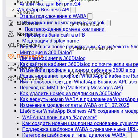
Аналитика для Битрикс24
WhatsApp Business API
Этапы подключения к WABA
Верификация компании в Facebook
Подтверждение домена компании
Проверка бана сайта в FB
Модерация display name
Первые шаги после регистрации. Как избежать бл
Миграция в 360 Dialog
Личный кабинет в 360Dialog
Как зайти в кабинет 360Dialog по почте, если вы 
Изменение профиля в личном кабинете 360Dialog
Редактирование профиля WhatsApp в кабинете Ra
Имя пользователя для WhatsApp Business API: use
Переход на MM Lite (Marketing Messages API)
Как удалить номер из подписки в 360Dialog
Как вернуть номер WABA в приложение WhatsApp 
Изменения модели оплаты WABA от 01.07.2025
Шаблоны WhatsApp Business API: создание и моде
WABA-шаблоны вида "Карусель"
Как создать новый шаблон на основании сущес
Поддержка шаблонов WABA с динамичными URL
Категории шаблонов и типы диалогов WABA