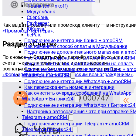
Т-Банк (ex-Tinkoff)
Модульбанк
Сбербанк
Paykeeper
Как выдать ссылку или промокод клиенту — в инструкци
ЮKassa
«Промокод партнёра»
.
bePaid
Подключение интеграции банка + amoCRM
Раздел «Счета»
Как изменить способ оплаты в Модульбанке
Подключение дополнительного магазина к am
По кнопке
«+ Создать счёт»
партнёр создаёт ссылки и
Настройка раздела «Счета/Покупки» в amoCRM
счета — как для клиента, так и с партнёрским
Как настроить срок действия ссылки на оплату
вознаграждением. Как это сделать — в инструкции
Отключение магазина от интеграции Банк + a
«Формирование счёта с партнёрским вознаграждением»
.
WhatsApp + amoCRM
Подключение интеграции WhatsApp + amoCRM
Как пересохранить номер в интеграции
Как очистить очередь сообщений на WhatsApp
WhatsApp + Битрикс24
Подключение интеграции WhatsApp + Битрикс24
Настройка автосоздания чата при отправке SM
Telegram + amoCRM
Подключение интеграции Telegram + amoCRM
Telegram + Битрикс24
Подключение интеграции Telegram + Битрикс24