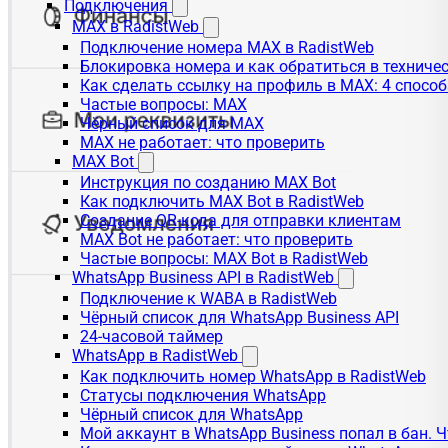
Подключения
MAX в RadistWeb
Подключение номера MAX в RadistWeb
Блокировка номера и как обратиться в технич
Как сделать ссылку на профиль в MAX: 4 способ
Частые вопросы: MAX
Чёрный список для MAX
MAX не работает: что проверить
MAX Bot
Инструкция по созданию MAX Bot
Как подключить MAX Bot в RadistWeb
Создание QR-кода для отправки клиентам
MAX Bot не работает: что проверить
Частые вопросы: MAX Bot в RadistWeb
WhatsApp Business API в RadistWeb
Подключение к WABA в RadistWeb
Чёрный список для WhatsApp Business API
24-часовой таймер
WhatsApp в RadistWeb
Как подключить номер WhatsApp в RadistWeb
Статусы подключения WhatsApp
Чёрный список для WhatsApp
Мой аккаунт в WhatsApp Business попал в бан. 