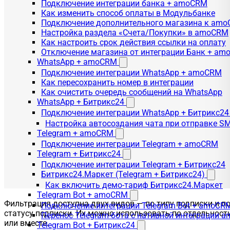
Подключение интеграции банка + amoCRM
Как изменить способ оплаты в Модульбанке
Подключение дополнительного магазина к am
Настройка раздела «Счета/Покупки» в amoCRM
Как настроить срок действия ссылки на оплату
Отключение магазина от интеграции Банк + a
WhatsApp + amoCRM
Подключение интеграции WhatsApp + amoCRM
Как пересохранить номер в интеграции
Как очистить очередь сообщений на WhatsApp
WhatsApp + Битрикс24
Подключение интеграции WhatsApp + Битрикс24
Настройка автосоздания чата при отправке SM
Telegram + amoCRM
Подключение интеграции Telegram + amoCRM
Telegram + Битрикс24
Подключение интеграции Telegram + Битрикс24
Битрикс24.Маркет (Telegram + Битрикс24)
Как включить демо-тариф Битрикс24.Маркет
Telegram Bot + amoCRM
Фильтрация доступна двух видов — по типу подписки и п
Подключение интеграции Telegram Bot + amoCR
статусу подписки. Их можно использовать по отдельност
Перенос Telegram-бота с нативной интеграции 
или вместе.
Telegram Bot + Битрикс24