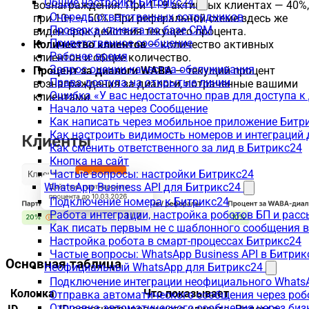
Общие настройки Битрикс24
вознаграждения. При 1–9 активных клиентах — 40%,
Очередь ответственных сотрудников
при 10+ — 50%. При реферальной схеме здесь же
Проверка клиента по базе CRM
виден срок действия текущего процента.
Приветственное сообщение
Количество клиентов
— количество активных
Рабочее время
клиентов и общее количество.
Запрос оценки качества обслуживания
Процент за диалоги WABA
— текущий процент
Права доступа на открытые линии
вознаграждения за диалоги, потраченные вашими
Ошибка «У вас недостаточно прав для доступа 
клиентами.
Начало чата через Сообщение
Как написать через мобильное приложение Битр
Как настроить видимость номеров и интеграций
Как сменить ответственного за лид в Битрикс24
Кнопка на сайт
Частые вопросы: настройки Битрикс24
WhatsApp Business API для Битрикс24
Подключение номера к Битрикс24
Работа интеграции, настройка роботов БП и рас
Как писать первым не с шаблонного сообщения 
Настройка робота в смарт-процессах Битрикс24
Частые вопросы: WhatsApp Business API в Битрик
Основная таблица
Неофициальный WhatsApp для Битрикс24
Подключение интеграции неофициального WhatsA
Колонка
Что показывает
Отправка автоматического сообщения через роб
Отправка автоматического сообщения через биз