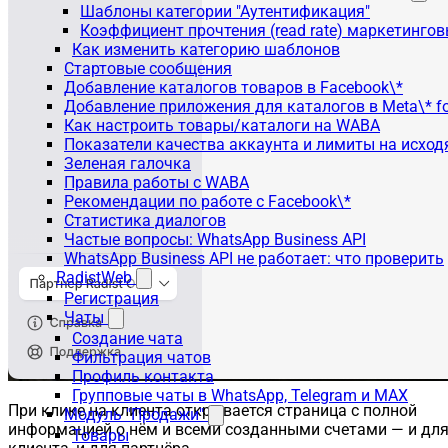
Шаблоны категории "Аутентификация"
Коэффициент прочтения (read rate) маркетинго
Как изменить категорию шаблонов
Стартовые сообщения
Добавление каталогов товаров в Facebook\*
Добавление приложения для каталогов в Meta\* fo
Как настроить товары/каталоги на WABA
Показатели качества аккаунта и лимиты на исхо
Зеленая галочка
Правила работы с WABA
Рекомендации по работе с Facebook\*
Статистика диалогов
Частые вопросы: WhatsApp Business API
WhatsApp Business API не работает: что проверить
RadistWeb
Регистрация
Чаты
Создание чата
Фильтрация чатов
Профиль контакта
Групповые чаты в WhatsApp, Telegram и MAX
При клике на клиента открывается страница с полной
Модуль "Продажи"
информацией о нём и всеми созданными счетами — и дл
Товары