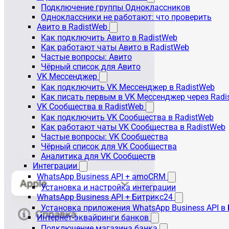
Подключение группы Одноклассников
Одноклассники не работают: что проверить
Авито в RadistWeb
Как подключить Авито в RadistWeb
Как работают чаты Авито в RadistWeb
Частые вопросы: Авито
Чёрный список для Авито
VK Мессенджер
Как подключить VK Мессенджер в RadistWeb
Как писать первым в VK Мессенджер через Radi
VK Сообщества в RadistWeb
Как подключить VK Сообщества в RadistWeb
Как работают чаты VK Сообщества в RadistWeb
Частые вопросы: VK Сообщества
Чёрный список для VK Сообщества
Аналитика для VK Сообществ
Интеграции
WhatsApp Business API + amoCRM
Установка и настройка интеграции
WhatsApp Business API + Битрикс24
Установка приложения WhatsApp Business API в
Интернет-эквайринги банков
Подключение магазина банка