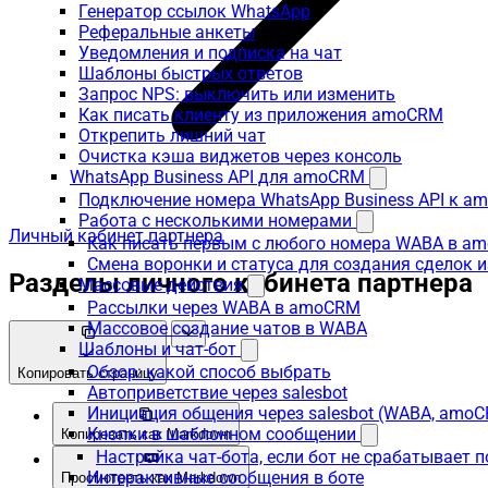
Генератор ссылок WhatsApp
Реферальные анкеты
Уведомления и подписка на чат
Шаблоны быстрых ответов
Запрос NPS: выключить или изменить
Как писать клиенту из приложения amoCRM
Открепить лишний чат
Очистка кэша виджетов через консоль
WhatsApp Business API для amoCRM
Подключение номера WhatsApp Business API к a
Работа с несколькими номерами
Личный кабинет партнера
Как писать первым с любого номера WABA в a
Смена воронки и статуса для создания сделок 
Разделы личного кабинета партнера
Массовые действия
Рассылки через WABA в amoCRM
Массовое создание чатов в WABA
Шаблоны и чат-бот
Обзор: какой способ выбрать
Копировать страницу
Автоприветствие через salesbot
Инициация общения через salesbot (WABA, amo
Кнопки в шаблонном сообщении
Копировать как Markdown
Настройка чат-бота, если бот не срабатывает 
Интерактивные сообщения в боте
Просмотреть как Markdown