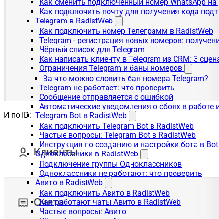
Как сменить подключенный номер WhatsApp на 
Как подключить почту для получения кода под
Telegram в RadistWeb
Как подключить номер Телеграмм в RadistWeb
Telegram - регистрация новых номеров: получен
Чёрный список для Telegram
Как написать клиенту в Telegram из CRM: 3 сцен
Ограничения Telegram и баны номеров
За что можно словить бан номера Telegram?
Telegram не работает: что проверить
Сообщение отправляется с ошибкой
Автоматические уведомления о сбоях в работе 
И по ID:
Telegram Bot в RadistWeb
Как подключить Telegram Bot в RadistWeb
Частые вопросы: Telegram Bot в RadistWeb
Инструкция по созданию и настройки бота в Bot
Одноклассники в RadistWeb
Подключение группы Одноклассников
Одноклассники не работают: что проверить
Авито в RadistWeb
Как подключить Авито в RadistWeb
Как работают чаты Авито в RadistWeb
Частые вопросы: Авито