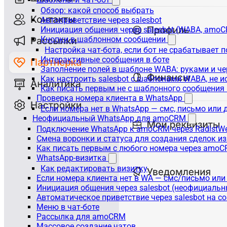
Обзор: какой способ выбрать
Автоприветствие через salesbot
Инициация общения через salesbot (WABA, amo
Кнопки в шаблонном сообщении
Настройка чат-бота, если бот не срабатывает 
Интерактивные сообщения в боте
Заполнение полей в шаблоне WABA: руками и че
Как настроить salesbot с шаблонами WABA, не 
Как писать первым не с шаблонного сообщени
Проверка номера клиента в WhatsApp
Если номера нет в WhatsApp — смс, письмо или
Неофициальный WhatsApp для amoCRM
Подключение WhatsApp к amoCRM через RadistW
Смена воронки и статуса для создания сделок и
Как писать первым с любого номера через amoC
WhatsApp-визитка
Как редактировать визитку
Если номера клиента нет в WA — смс/письмо ил
Инициация общения через salesbot (неофициаль
Автоматическое приветствие через salesbot на с
Меню в чат-боте
Рассылка для amoCRM
Массовое создание чатов