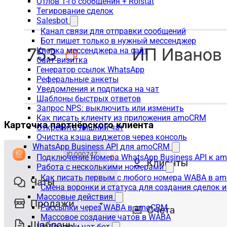
Отлов 1-го сообщения + Roistat
Тегирование сделок
Salesbot
Канал связи для отправки сообщений
Бот пишет только в нужный мессенджер
Кнопка мессенджера на сайт
Сайт-визитка
Генератор ссылок WhatsApp
Реферальные анкеты
Уведомления и подписка на чат
Шаблоны быстрых ответов
Запрос NPS: выключить или изменить
Как писать клиенту из приложения amoCRM
Карточка партнёрского клиента
Открепить лишний чат
Очистка кэша виджетов через консоль
WhatsApp Business API для amoCRM
Подключение номера WhatsApp Business API к a
Работа с несколькими номерами
Как писать первым с любого номера WABA в a
Смена воронки и статуса для создания сделок 
Массовые действия
Рассылки через WABA в amoCRM
Массовое создание чатов в WABA
Шаблоны и чат-бот