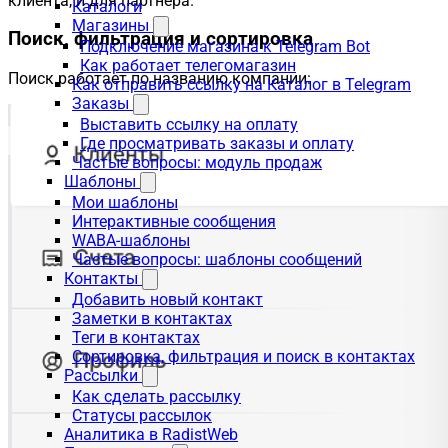
клиента, и для партнёра.
Каталоги
Магазины
Поиск, фильтрация и сортировка
Подключение магазина к Telegram Bot
Как работает телегомагазин
Поиск работает по названию компании:
Как отправить ссылку на Каталог в Telegram
Заказы
Выставить ссылку на оплату
Где просматривать заказы и оплату
Частые вопросы: модуль продаж
Шаблоны
Мои шаблоны
Интерактивные сообщения
WABA-шаблоны
Частые вопросы: шаблоны сообщений
Контакты
Добавить новый контакт
Заметки в контактах
Теги в контактах
Сортировка, фильтрация и поиск в контактах
Рассылки
Как сделать рассылку
Статусы рассылок
Аналитика в RadistWeb