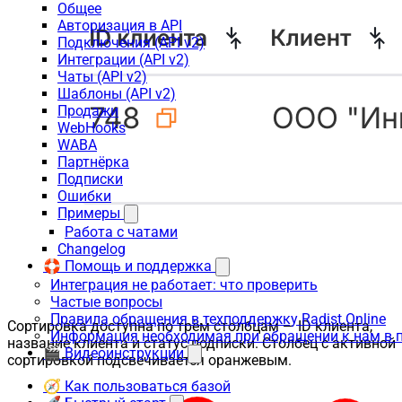
Общее
Авторизация в API
Подключения (API v2)
Интеграции (API v2)
Чаты (API v2)
Шаблоны (API v2)
Продажи
WebHooks
WABA
Партнёрка
Подписки
Ошибки
Примеры
Работа с чатами
Changelog
🛟 Помощь и поддержка
Интеграция не работает: что проверить
Частые вопросы
Правила обращения в техподдержку Radist.Online
Сортировка доступна по трём столбцам — ID клиента,
Информация необходимая при обращении к нам в 
название клиента и статус подписки. Столбец с активной
🎬 Видеоинструкции
сортировкой подсвечивается оранжевым.
🧭 Как пользоваться базой