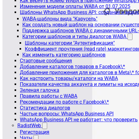
Как вернуть номер WABA в приложение WhatsApp 
Изменения модели оплаты WABA от 01.07.2025
Шаблоны WhatsApp Business API: создание и моде
WABA-шаблоны вида "Карусель"
Как создать новый шаблон на основании сущес
Поддержка шаблонов WABA с динамичными URL
Категории шаблонов и типы диалогов WABA
Шаблоны категории "Аутентификация"
Коэффициент прочтения (read rate) маркетинго
Как изменить категорию шаблонов
Стартовые сообщения
Добавление каталогов товаров в Facebook\*
Добавление приложения для каталогов в Meta\* fo
Как настроить товары/каталоги на WABA
Показатели качества аккаунта и лимиты на исхо
Зеленая галочка
Правила работы с WABA
Рекомендации по работе с Facebook\*
Статистика диалогов
Частые вопросы: WhatsApp Business API
WhatsApp Business API не работает: что проверить
RadistWeb
Регистрация
Чаты