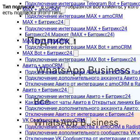
Подключение интеграции Telegram Bot + Битрик
Тип подписки
— в списке отобразятся все клиенты, у кого
MAX + amoCRM
есть подписка этого типа:
Подключение интеграции MAX + amoCRM
MAX + Битрикс24
Подключение интеграции MAX + Битрикс24
Битрикс24.Маркет (MAX + Битрикс24)
MAX Bot + amoCRM
Подключение интеграции MAX Bot + amoCRM
MAX Bot + Битрикс24
Подключение интеграции MAX Bot + Битрикс24
Авито + amoCRM
Подключение интеграции Авито к amoCRM в Rad
Подключение дополнительного аккаунта Авито 
Отключение Авито от интеграции с amoCRM в R
Авито + Битрикс24
Подключение интеграции Авито + Битрикс24
Как работают чаты Авито в Открытых линиях Б
Подключение дополнительного аккаунта Авито:
Отключение Авито от интеграции с Битрикс24
VK Сообщества + amoCRM
Подключение VK Сообщества к amoCRM в Radis
Подключение дополнительного сообщества VK к
Отключение VK Сообщества от интеграции с am