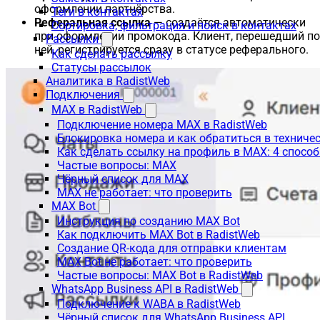
оформлении партнёрства.
Теги в контактах
Реферальная ссылка
— создаётся автоматически
Сортировка, фильтрация и поиск в контактах
при оформлении промокода. Клиент, перешедший по
Рассылки
ней, регистрируется сразу в статусе реферального.
Как сделать рассылку
Статусы рассылок
Аналитика в RadistWeb
Подключения
MAX в RadistWeb
Подключение номера MAX в RadistWeb
Блокировка номера и как обратиться в технич
Как сделать ссылку на профиль в MAX: 4 способ
Частые вопросы: MAX
Чёрный список для MAX
MAX не работает: что проверить
MAX Bot
Инструкция по созданию MAX Bot
Как подключить MAX Bot в RadistWeb
Создание QR-кода для отправки клиентам
MAX Bot не работает: что проверить
Частые вопросы: MAX Bot в RadistWeb
WhatsApp Business API в RadistWeb
Подключение к WABA в RadistWeb
Чёрный список для WhatsApp Business API