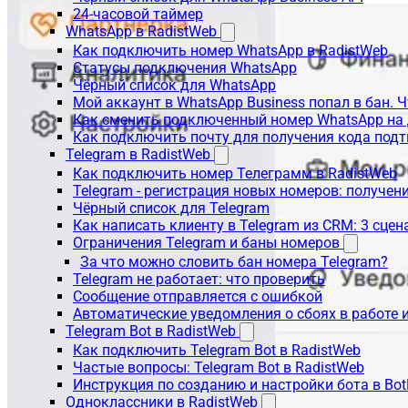
24-часовой таймер
WhatsApp в RadistWeb
Как подключить номер WhatsApp в RadistWeb
Статусы подключения WhatsApp
Чёрный список для WhatsApp
Мой аккаунт в WhatsApp Business попал в бан. 
Как сменить подключенный номер WhatsApp на 
Как подключить почту для получения кода под
Telegram в RadistWeb
Как подключить номер Телеграмм в RadistWeb
Telegram - регистрация новых номеров: получен
Чёрный список для Telegram
Как написать клиенту в Telegram из CRM: 3 сцен
Ограничения Telegram и баны номеров
За что можно словить бан номера Telegram?
Telegram не работает: что проверить
Сообщение отправляется с ошибкой
Автоматические уведомления о сбоях в работе 
Telegram Bot в RadistWeb
Как подключить Telegram Bot в RadistWeb
Частые вопросы: Telegram Bot в RadistWeb
Инструкция по созданию и настройки бота в Bot
Одноклассники в RadistWeb