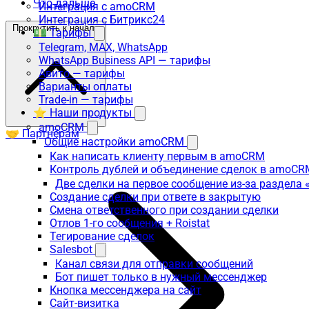
Что дальше
Интеграция с amoCRM
Интеграция с Битрикс24
Прокрутить к началу
💵 Тарифы
Telegram, MAX, WhatsApp
WhatsApp Business API — тарифы
Авито — тарифы
Варианты оплаты
Trade-in — тарифы
⭐ Наши продукты
amoCRM
🤝 Партнёрам
Общие настройки amoCRM
Как написать клиенту первым в amoCRM
Контроль дублей и объединение сделок в amoCR
Две сделки на первое сообщение из-за раздела
Создание сделки при ответе в закрытую
Смена ответственного при создании сделки
Отлов 1-го сообщения + Roistat
Тегирование сделок
Salesbot
Канал связи для отправки сообщений
Бот пишет только в нужный мессенджер
Кнопка мессенджера на сайт
Сайт-визитка