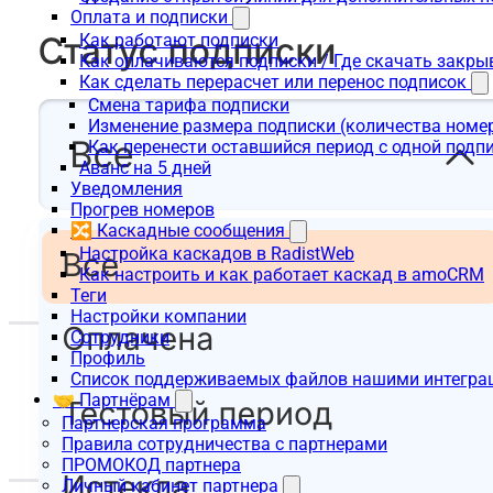
Оплата и подписки
Как работают подписки
Как оплачиваются подписки / Где скачать зак
Как сделать перерасчет или перенос подписок
Смена тарифа подписки
Изменение размера подписки (количества номе
Как перенести оставшийся период с одной подп
Аванс на 5 дней
Уведомления
Прогрев номеров
🔀 Каскадные сообщения
Настройка каскадов в RadistWeb
Как настроить и как работает каскад в amoCRM
Теги
Настройки компании
Сотрудники
Профиль
Список поддерживаемых файлов нашими интегра
🤝 Партнёрам
Партнерская программа
Правила сотрудничества с партнерами
ПРОМОКОД партнера
Личный кабинет партнера