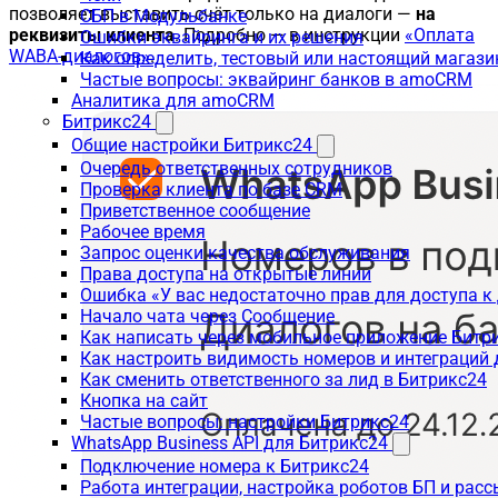
позволяет выставить счёт только на диалоги —
на
СБП в Модульбанке
реквизиты клиента
. Подробно — в инструкции
«Оплата
Ошибки эквайринга и их решения
WABA-диалогов»
.
Как определить, тестовый или настоящий магаз
Частые вопросы: эквайринг банков в amoCRM
Аналитика для amoCRM
Битрикс24
Общие настройки Битрикс24
Очередь ответственных сотрудников
Проверка клиента по базе CRM
Приветственное сообщение
Рабочее время
Запрос оценки качества обслуживания
Права доступа на открытые линии
Ошибка «У вас недостаточно прав для доступа 
Начало чата через Сообщение
Как написать через мобильное приложение Битр
Как настроить видимость номеров и интеграций
Как сменить ответственного за лид в Битрикс24
Кнопка на сайт
Частые вопросы: настройки Битрикс24
WhatsApp Business API для Битрикс24
Подключение номера к Битрикс24
Работа интеграции, настройка роботов БП и рас