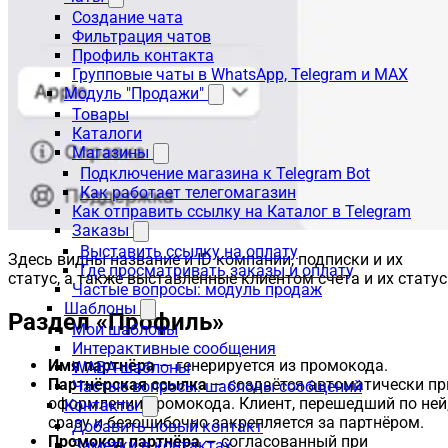
Создание чата
Фильтрация чатов
Профиль контакта
Групповые чаты в WhatsApp, Telegram и MAX
Модуль "Продажи"
Товары
Каталоги
Магазины
Подключение магазина к Telegram Bot
Как работает телегомагазин
Как отправить ссылку на Каталог в Telegram
Заказы
Выставить ссылку на оплату
Здесь видны название и ID компании, подписки и их
Где просматривать заказы и оплату
статус, а также выставленные клиентом счета и их статус
Частые вопросы: модуль продаж
Шаблоны
Раздел «Профиль»
Мои шаблоны
Интерактивные сообщения
Имя партнёра
— генерируется из промокода.
WABA-шаблоны
Партнёрская ссылка
— создаётся автоматически пр
Частые вопросы: шаблоны сообщений
оформлении промокода. Клиент, перешедший по ней
Контакты
сразу и безошибочно закрепляется за партнёром.
Добавить новый контакт
Промокод партнёра
— согласованный при
Заметки в контактах