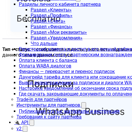
Разделы личного кабинета партнера
Раздел «Клиенты»
Раздел «Профиль»
Раздел «Счета»
Раздел «Финансы»
Раздел «Мои реквизиты»
Раздел «Уведомления»
Что дальше
Регистрация клиента и доступ в его личный кабин
Тип + статус
— отобразятся клиенты, у кого есть подписк
Формирование счета с партнерским вознагражде
данного типа в данном статусе:
Оплата клиента с баланса
Оплата WABA диалогов
Финансы — перерасчет и перенос подписок
Даунгрейд тарифа для клиента или сокращение к
Вывод вознаграждения за подписки и диалоги W
Настройка уведомлений об окончании срока подп
Где скачать закрывающие документы по оплачен
Trade-in для партнёров
Инструменты для партнеров
Публикация статьи: материалы и инструкция
Требования к сайту партнера
🔌 API
v2