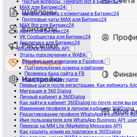
Частые вопросы: Telegram Bot в Битрикс24
MAX для Битрикс24
Начало диалога с клиентами в Битрикс24
Групповые чаты MAX для Битрикс24
MAX Bot для Битрикс24
Авито для Битрикс24
VK Сообщества для Битрикс24
Аналитика для Битрикс24
WhatsApp Business API
Этапы подключения к WABA
Верификация компании в Facebook
Подтверждение домена компании
Проверка бана сайта в FB
Модерация display name
Первые шаги после регистрации. Как избежать бл
Миграция в 360 Dialog
Личный кабинет в 360Dialog
Как зайти в кабинет 360Dialog по почте, если вы 
Изменение профиля в личном кабинете 360Dialog
Редактирование профиля WhatsApp в кабинете Ra
Имя пользователя для WhatsApp Business API: use
Переход на MM Lite (Marketing Messages API)
Как удалить номер из подписки в 360Dialog