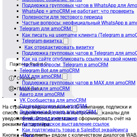
Поддержка групповых чатов в WhatsApp для A
WhatsApp + amoCRM не работает: что проверить
Полезности для тестового периода
Частые вопросы: неофициальный WhatsApp в a
Telegram для amoCRM
Как писать на username клиента (Telegram в am
Telegram-визитка
Как отредактировать визитку
Поддержка групповых чатов в Telegram для am
Как на сайте опубликовать ссылку на свой номер
Частые вопросы: Telegram в amoCRM
Telegram Bot для amoCRM
MAX для amoCRM
Поддержка групповых чатов в MAX для amoCRM
MAX Bot для amoCRM
Авито для amoCRM
VK Сообщества для amoCRM
Одноклассники для amoCRM
На странице видны название и ID компании, подписки и
Эквайринги банков для amoCRM
список подключений, счета и настроенные каналы для
Функционал интеграции
уведомлений. Отсюда же можно сформировать счёт на
Автоматическое выставление ссылок
реквизиты партнёра.
Как подтягивать товар в SalesBot эквайринга
Кнопка
«Пополнить»
рядом с количеством диалогов WAB
Чеки