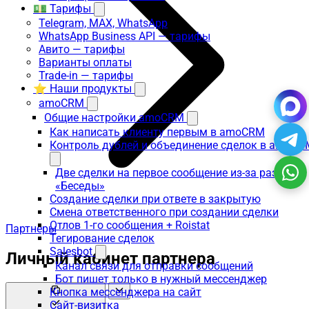
💵 Тарифы
Telegram, MAX, WhatsApp
WhatsApp Business API — тарифы
Авито — тарифы
Варианты оплаты
Trade-in — тарифы
⭐ Наши продукты
amoCRM
Общие настройки amoCRM
Как написать клиенту первым в amoCRM
Контроль дублей и объединение сделок в amoCR
Две сделки на первое сообщение из-за раздела
«Беседы»
Создание сделки при ответе в закрытую
Смена ответственного при создании сделки
Отлов 1-го сообщения + Roistat
Партнеры
Тегирование сделок
Salesbot
Личный кабинет партнера
Канал связи для отправки сообщений
Бот пишет только в нужный мессенджер
Кнопка мессенджера на сайт
Сайт-визитка