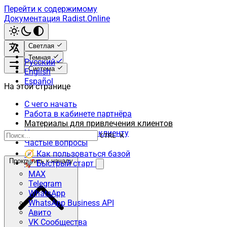
Перейти к содержимому
Документация Radist.Online
Светлая
Темная
Русский
Система
English
Español
На этой странице
С чего начать
Работа в кабинете партнёра
Материалы для привлечения клиентов
Что нужно вашему клиенту
CTRL K
Частые вопросы
🧭 Как пользоваться базой
Прокрутить к началу
🚀 Быстрый старт
MAX
Telegram
WhatsApp
WhatsApp Business API
Авито
VK Сообщества