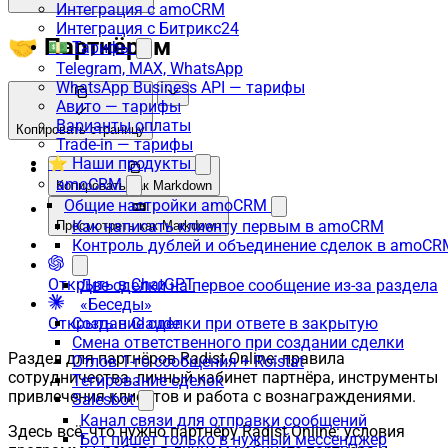
Интеграция с amoCRM
Интеграция с Битрикс24
🤝 Партнёрам
💵 Тарифы
Telegram, MAX, WhatsApp
WhatsApp Business API — тарифы
Авито — тарифы
Варианты оплаты
Копировать страницу
Trade-in — тарифы
⭐ Наши продукты
amoCRM
Копировать как Markdown
Общие настройки amoCRM
Как написать клиенту первым в amoCRM
Просмотреть как Markdown
Контроль дублей и объединение сделок в amoCR
Открыть в ChatGPT
Две сделки на первое сообщение из-за раздела
«Беседы»
Открыть в Claude
Создание сделки при ответе в закрытую
Смена ответственного при создании сделки
Раздел для партнёров Radist.Online: правила
Отлов 1-го сообщения + Roistat
сотрудничества, личный кабинет партнёра, инструменты
Тегирование сделок
привлечения клиентов и работа с вознаграждениями.
Salesbot
Канал связи для отправки сообщений
Здесь всё, что нужно партнёру Radist.Online: условия
Бот пишет только в нужный мессенджер