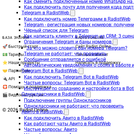
Как сменить подключенный номер WhatsApp на 
Как подключить почту для получения кода под
Telegram в RadistWeb
Как подключить номер Телеграмм в RadistWeb
Telegram - регистрация новых номеров: получен
Чёрный список для Telegram
Как написать клиенту в Telegram из CRM: 3 сцен
БАЗА ЗНАНИЙ
RADIST.ONLINE
Ограничения Telegram и баны номеров
🚀 Быстрый старт
Сайт Radist.Online
За что можно словить бан номера Telegram?
Telegram не работает: что проверить
💵 Тарифы
Личный кабинет
Сообщение отправляется с ошибкой
⭐ Наши продукты
Написать в поддержку
Автоматические уведомления о сбоях в работе 
Telegram Bot в RadistWeb
🤝 Партнёрам
Как подключить Telegram Bot в RadistWeb
🔌 API
Частые вопросы: Telegram Bot в RadistWeb
🛟 Помощь и поддержка
Инструкция по созданию и настройки бота в Bot
Одноклассники в RadistWeb
🎬 Видеоинструкции
Подключение группы Одноклассников
Одноклассники не работают: что проверить
© 2026 Radist.Online
Авито в RadistWeb
Как подключить Авито в RadistWeb
Как работают чаты Авито в RadistWeb
Частые вопросы: Авито