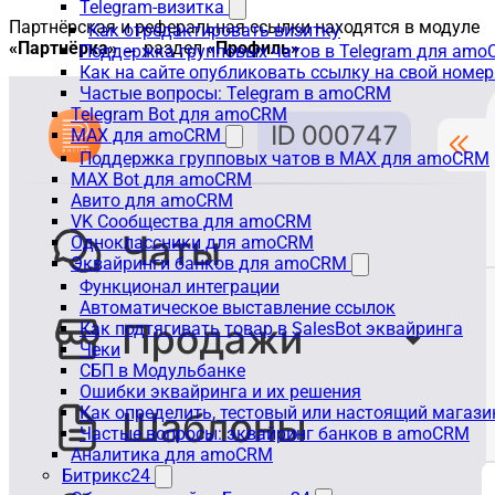
Telegram-визитка
Партнёрская и реферальная ссылки находятся в модуле
Как отредактировать визитку
«Партнёрка»
→ раздел
«Профиль»
.
Поддержка групповых чатов в Telegram для am
Как на сайте опубликовать ссылку на свой номер
Частые вопросы: Telegram в amoCRM
Telegram Bot для amoCRM
MAX для amoCRM
Поддержка групповых чатов в MAX для amoCRM
MAX Bot для amoCRM
Авито для amoCRM
VK Сообщества для amoCRM
Одноклассники для amoCRM
Эквайринги банков для amoCRM
Функционал интеграции
Автоматическое выставление ссылок
Как подтягивать товар в SalesBot эквайринга
Чеки
СБП в Модульбанке
Ошибки эквайринга и их решения
Как определить, тестовый или настоящий магаз
Частые вопросы: эквайринг банков в amoCRM
Аналитика для amoCRM
Битрикс24