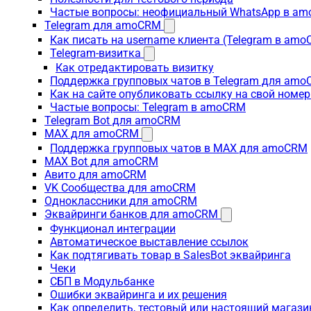
Частые вопросы: неофициальный WhatsApp в a
Telegram для amoCRM
Как писать на username клиента (Telegram в am
Telegram-визитка
Как отредактировать визитку
Поддержка групповых чатов в Telegram для am
Как на сайте опубликовать ссылку на свой номер
Частые вопросы: Telegram в amoCRM
Telegram Bot для amoCRM
MAX для amoCRM
Поддержка групповых чатов в MAX для amoCRM
MAX Bot для amoCRM
Авито для amoCRM
VK Сообщества для amoCRM
Одноклассники для amoCRM
Эквайринги банков для amoCRM
Функционал интеграции
Автоматическое выставление ссылок
Как подтягивать товар в SalesBot эквайринга
Чеки
СБП в Модульбанке
Ошибки эквайринга и их решения
Как определить, тестовый или настоящий магаз