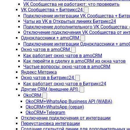
VK Сообщества не работают: что проверить
VK Сообщества + Битрикс24
Подключение интеграции VK Сообщества + Битр
Чаты из VK в Открытых линиях Битрикс24
Подключение дополнительного VK Сообщества: 
Отключение подключения VK Сообщества от инт
Одноклассники + amoCRM
Подключение интеграции Одноклассники + am
Окно чатов в amoCRM
Как работает окно чатов в amoCRM
Как перейти в сделку в amoCRM из окна чатов
Частые вопросы: окно чатов в amoCRM
Яндекс Метрика
Окно чатов в Битрикс24
Как работает окно чатов в Битрикс24
Другие CRM (внешнее API)
OkoCRM
OkoCRM+WhatsApp Business API (WABA)
OkoCRM+WhatsApp (серая)
OkoCRM+Telegram
Отключение подключения от интеграции
Переустановка интеграции
Создание открытой линии для дополнительных 