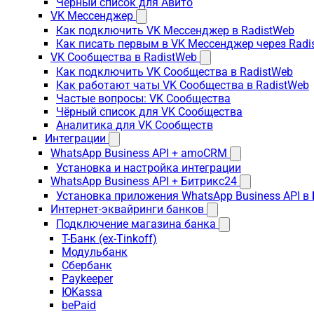
Чёрный список для Авито
VK Мессенджер
Как подключить VK Мессенджер в RadistWeb
Как писать первым в VK Мессенджер через Radi
VK Сообщества в RadistWeb
Как подключить VK Сообщества в RadistWeb
Как работают чаты VK Сообщества в RadistWeb
Частые вопросы: VK Сообщества
Чёрный список для VK Сообщества
Аналитика для VK Сообществ
Интеграции
WhatsApp Business API + amoCRM
Установка и настройка интеграции
WhatsApp Business API + Битрикс24
Установка приложения WhatsApp Business API в
Интернет-эквайринги банков
Подключение магазина банка
Т-Банк (ex-Tinkoff)
Модульбанк
Сбербанк
Paykeeper
ЮKassa
bePaid