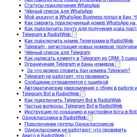
Статусы подключения WhatsApp
Чёрный список для WhatsApp
Мой аккаунт в WhatsApp Business попал в бан. 
Как сменить подключенный номер WhatsApp на 
Как подключить почту для получения кода под
Telegram в RadistWeb
Как подключить номер Телеграмм в RadistWeb
Telegram - регистрация новых номеров: получен
Чёрный список для Telegram
Как написать клиенту в Telegram из CRM: 3 сцен
Ограничения Telegram и баны номеров
За что можно словить бан номера Telegram?
Telegram не работает: что проверить
Сообщение отправляется с ошибкой
Автоматические уведомления о сбоях в работе 
Telegram Bot в RadistWeb
Как подключить Telegram Bot в RadistWeb
Частые вопросы: Telegram Bot в RadistWeb
Инструкция по созданию и настройки бота в Bot
Одноклассники в RadistWeb
Подключение группы Одноклассников
Одноклассники не работают: что проверить
Авито в RadistWeb