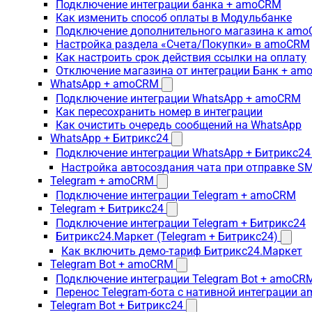
Подключение интеграции банка + amoCRM
Как изменить способ оплаты в Модульбанке
Подключение дополнительного магазина к am
Настройка раздела «Счета/Покупки» в amoCRM
Как настроить срок действия ссылки на оплату
Отключение магазина от интеграции Банк + a
WhatsApp + amoCRM
Подключение интеграции WhatsApp + amoCRM
Как пересохранить номер в интеграции
Как очистить очередь сообщений на WhatsApp
WhatsApp + Битрикс24
Подключение интеграции WhatsApp + Битрикс24
Настройка автосоздания чата при отправке SM
Telegram + amoCRM
Подключение интеграции Telegram + amoCRM
Telegram + Битрикс24
Подключение интеграции Telegram + Битрикс24
Битрикс24.Маркет (Telegram + Битрикс24)
Как включить демо-тариф Битрикс24.Маркет
Telegram Bot + amoCRM
Подключение интеграции Telegram Bot + amoCR
Перенос Telegram-бота с нативной интеграции 
Telegram Bot + Битрикс24