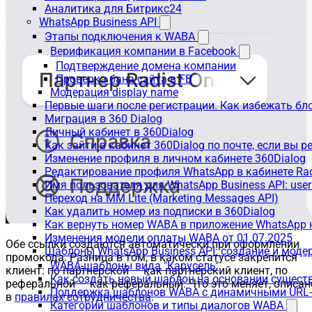
Аналитика для Битрикс24
WhatsApp Business API
Этапы подключения к WABA
Верификация компании в Facebook
Подтверждение домена компании
Проверка бана сайта в FB
Модерация display name
Первые шаги после регистрации. Как избежать бл
Миграция в 360 Dialog
Личный кабинет в 360Dialog
Как зайти в кабинет 360Dialog по почте, если вы 
Изменение профиля в личном кабинете 360Dialog
Редактирование профиля WhatsApp в кабинете Ra
Имя пользователя для WhatsApp Business API: use
Переход на MM Lite (Marketing Messages API)
Как удалить номер из подписки в 360Dialog
Как вернуть номер WABA в приложение WhatsApp 
Изменения модели оплаты WABA от 01.07.2025
Обе ссылки создаются автоматически при оформлении
Шаблоны WhatsApp Business API: создание и моде
промокода. Разница в том, в каком статусе закрепится
WABA-шаблоны вида "Карусель"
клиент: по партнёрской — как партнёрский клиент, по
Как создать новый шаблон на основании сущес
реферальной — как реферальный. Что это меняет, описан
Поддержка шаблонов WABA с динамичными URL
в
правилах сотрудничества
.
Категории шаблонов и типы диалогов WABA