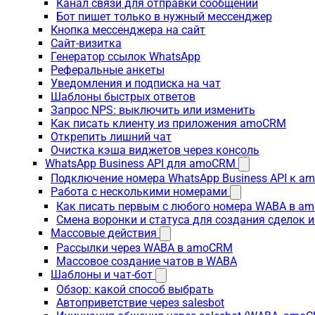
Канал связи для отправки сообщений
Бот пишет только в нужный мессенджер
Кнопка мессенджера на сайт
Сайт-визитка
Генератор ссылок WhatsApp
Реферальные анкеты
Уведомления и подписка на чат
Шаблоны быстрых ответов
Запрос NPS: выключить или изменить
Как писать клиенту из приложения amoCRM
Открепить лишний чат
Очистка кэша виджетов через консоль
WhatsApp Business API для amoCRM
Подключение номера WhatsApp Business API к a
Работа с несколькими номерами
Как писать первым с любого номера WABA в a
Смена воронки и статуса для создания сделок 
Массовые действия
Рассылки через WABA в amoCRM
Массовое создание чатов в WABA
Шаблоны и чат-бот
Обзор: какой способ выбрать
Автоприветствие через salesbot