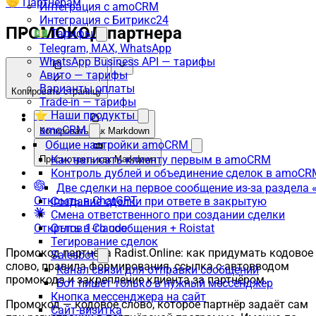
🤝 Партнёрам
Интеграция с amoCRM
Интеграция с Битрикс24
ПРОМОКОД партнера
💵 Тарифы
Telegram, MAX, WhatsApp
WhatsApp Business API — тарифы
Авито — тарифы
Варианты оплаты
Копировать страницу
Trade-in — тарифы
⭐ Наши продукты
amoCRM
Копировать как Markdown
Общие настройки amoCRM
Как написать клиенту первым в amoCRM
Просмотреть как Markdown
Контроль дублей и объединение сделок в amoCR
Две сделки на первое сообщение из-за раздела
Открыть в ChatGPT
Создание сделки при ответе в закрытую
Смена ответственного при создании сделки
Открыть в Claude
Отлов 1-го сообщения + Roistat
Тегирование сделок
Промокод партнёра Radist.Online: как придумать кодовое
Salesbot
слово, правила формирования, ссылка с автовводом
Канал связи для отправки сообщений
промокода и закрепление клиента за партнёром.
Бот пишет только в нужный мессенджер
Кнопка мессенджера на сайт
Промокод — кодовое слово, которое партнёр задаёт сам
Сайт-визитка