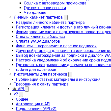
Ссылка с автовводом промокода
Где взять свои ссылки
Что дальше
Личный кабинет партнера
Разделы личного кабинета партнера
Регистрация клиента и доступ в его личный кабин
Формирование счета с партнерским вознагражде
Оплата клиента с баланса
Оплата WABA диалогов
Финансы — перерасчет и перенос подписок
Даунгрейд тарифа для клиента или сокращение к
Вывод вознаграждения за подписки и диалоги W
Настройка уведомлений об окончании срока подп
Где скачать закрывающие документы по оплачен
Trade-in для партнёров
Инструменты для партнеров
Публикация статьи: материалы и инструкция
Требования к сайту партнера
🔌 API
v2
Общее
Авторизация в API
Подключения (API v2)