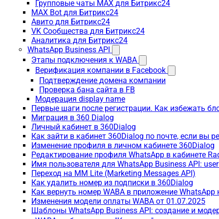
Групповые чаты MAX для Битрикс24
MAX Bot для Битрикс24
Авито для Битрикс24
VK Сообщества для Битрикс24
Аналитика для Битрикс24
WhatsApp Business API
Этапы подключения к WABA
Верификация компании в Facebook
Подтверждение домена компании
Проверка бана сайта в FB
Модерация display name
Первые шаги после регистрации. Как избежать бл
Миграция в 360 Dialog
Личный кабинет в 360Dialog
Как зайти в кабинет 360Dialog по почте, если вы 
Изменение профиля в личном кабинете 360Dialog
Редактирование профиля WhatsApp в кабинете Ra
Имя пользователя для WhatsApp Business API: use
Переход на MM Lite (Marketing Messages API)
Как удалить номер из подписки в 360Dialog
Как вернуть номер WABA в приложение WhatsApp 
Изменения модели оплаты WABA от 01.07.2025
Шаблоны WhatsApp Business API: создание и моде