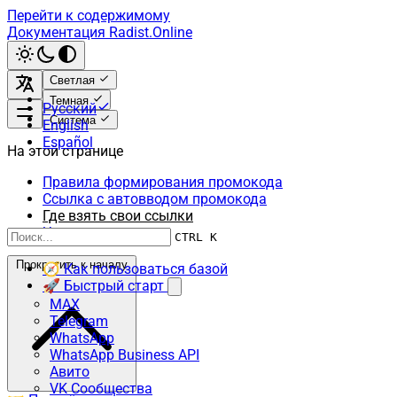
Перейти к содержимому
Документация Radist.Online
Светлая
Темная
Русский
Система
English
Español
На этой странице
Правила формирования промокода
Ссылка с автовводом промокода
Где взять свои ссылки
Что дальше
CTRL K
Прокрутить к началу
🧭 Как пользоваться базой
🚀 Быстрый старт
MAX
Telegram
WhatsApp
WhatsApp Business API
Авито
VK Сообщества