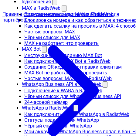
Подключения
MAX в RadistWeb
Правила сотрудничества с партнерами
Trade-in для
Подключение номера MAX в RadistWeb
партнёров
Блокировка номера и как обратиться в технич
Как сделать ссылку на профиль в MAX: 4 способ
Частые вопросы: MAX
Чёрный список для MAX
MAX не работает: что проверить
MAX Bot
Инструкция по созданию MAX Bot
Как подключить MAX Bot в RadistWeb
Создание QR-кода для отправки клиентам
MAX Bot не работает: что проверить
Частые вопросы: MAX Bot в RadistWeb
WhatsApp Business API в RadistWeb
Подключение к WABA в RadistWeb
Чёрный список для WhatsApp Business API
24-часовой таймер
WhatsApp в RadistWeb
Как подключить номер WhatsApp в RadistWeb
Статусы подключения WhatsApp
Чёрный список для WhatsApp
Мой аккаунт в WhatsApp Business попал в бан. 