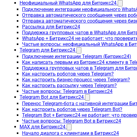
Неофициальный WhatsApp для Битрикс24
Подключение интеграции неофициального WhatsA
Отправка автоматического сообщения через роб
Отправка автоматического сообщения через биз
Рассылка для Битрикс24
Поддержка групповых чатов в WhatsApp для Бит
WhatsApp + Битрикс24 не работает: что проверит
Частые вопросы: неофициальный WhatsApp в Би
Telegram для Битрикс24
Подключение интеграции Telegram (Битрикс24)
Как написать первым из Битрикс24 клиенту в Tel
Поддержка групповых чатов в Telegram для Битр
Как настроить роботов через Telegram?
Как настроить бизнес-процесс через Telegram?
Как настроить рассылку через Telegram?
Частые вопросы: Telegram в Битрикс24
Telegram Bot для Битрикс24
Перенос Telegram-бота с нативной интеграции Би
Как настроить роботов через Telegram Bot?
Telegram Bot + Битрикс24 не работает: что прове
Частые вопросы: Telegram Bot в Битрикс24
MAX для Битрикс24
Начало диалога с клиентами в Битрикс24