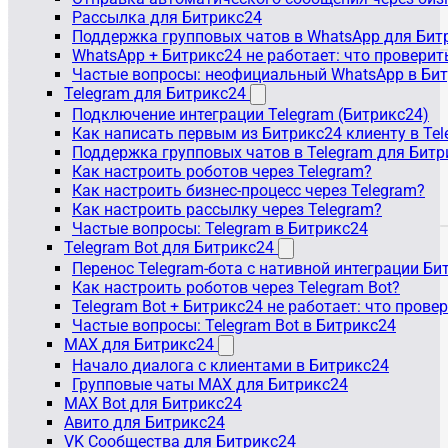
Рассылка для Битрикс24
Поддержка групповых чатов в WhatsApp для Бит
WhatsApp + Битрикс24 не работает: что проверит
Частые вопросы: неофициальный WhatsApp в Би
Telegram для Битрикс24
Подключение интеграции Telegram (Битрикс24)
Как написать первым из Битрикс24 клиенту в Tel
Поддержка групповых чатов в Telegram для Битр
Как настроить роботов через Telegram?
Как настроить бизнес-процесс через Telegram?
Как настроить рассылку через Telegram?
Частые вопросы: Telegram в Битрикс24
Telegram Bot для Битрикс24
Перенос Telegram-бота с нативной интеграции Би
Как настроить роботов через Telegram Bot?
Telegram Bot + Битрикс24 не работает: что прове
Частые вопросы: Telegram Bot в Битрикс24
MAX для Битрикс24
Начало диалога с клиентами в Битрикс24
Групповые чаты MAX для Битрикс24
MAX Bot для Битрикс24
Авито для Битрикс24
VK Сообщества для Битрикс24