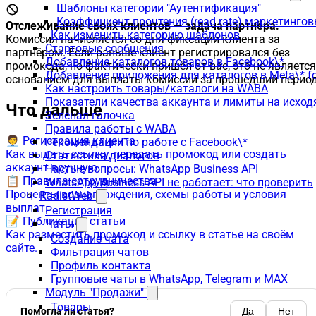
Шаблоны категории "Аутентификация"
Коэффициент прочтения (read rate) маркетинго
Отслеживание своих клиентов — задача партнёра.
Как изменить категорию шаблонов
Комиссия начисляется со дня фиксации клиента за
Стартовые сообщения
партнёром. Если раньше клиент регистрировался без
Добавление каталогов товаров в Facebook\*
промокода, но фактически пришёл от вас, это не является
Добавление приложения для каталогов в Meta\* fo
основанием для выплаты комиссии за прошедший период
Как настроить товары/каталоги на WABA
Показатели качества аккаунта и лимиты на исхо
Что дальше
Зеленая галочка
Правила работы с WABA
🧑‍💼 Регистрация клиента
Рекомендации по работе с Facebook\*
Как выдать ссылку, передать промокод или создать
Статистика диалогов
аккаунт вручную.
Частые вопросы: WhatsApp Business API
📋 Правила сотрудничества
WhatsApp Business API не работает: что проверить
Проценты вознаграждения, схемы работы и условия
RadistWeb
выплат.
Регистрация
📝 Публикация статьи
Чаты
Как разместить промокод и ссылку в статье на своём
Создание чата
сайте.
Фильтрация чатов
Профиль контакта
Групповые чаты в WhatsApp, Telegram и MAX
Модуль "Продажи"
Товары
Помогла ли статья?
Да
Нет