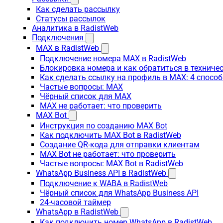
Как сделать рассылку
Статусы рассылок
Аналитика в RadistWeb
Подключения
MAX в RadistWeb
Подключение номера MAX в RadistWeb
Блокировка номера и как обратиться в технич
Как сделать ссылку на профиль в MAX: 4 способ
Частые вопросы: MAX
Чёрный список для MAX
MAX не работает: что проверить
MAX Bot
Инструкция по созданию MAX Bot
Как подключить MAX Bot в RadistWeb
Создание QR-кода для отправки клиентам
MAX Bot не работает: что проверить
Частые вопросы: MAX Bot в RadistWeb
WhatsApp Business API в RadistWeb
Подключение к WABA в RadistWeb
Чёрный список для WhatsApp Business API
24-часовой таймер
WhatsApp в RadistWeb
Как подключить номер WhatsApp в RadistWeb