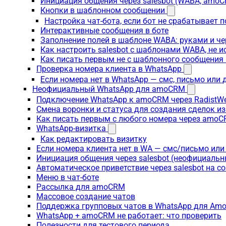
Инициация общения через salesbot (WABA, amo
Кнопки в шаблонном сообщении
Настройка чат-бота, если бот не срабатывает 
Интерактивные сообщения в боте
Заполнение полей в шаблоне WABA: руками и че
Как настроить salesbot с шаблонами WABA, не 
Как писать первым не с шаблонного сообщени
Проверка номера клиента в WhatsApp
Если номера нет в WhatsApp — смс, письмо или
Неофициальный WhatsApp для amoCRM
Подключение WhatsApp к amoCRM через RadistW
Смена воронки и статуса для создания сделок и
Как писать первым с любого номера через amoC
WhatsApp-визитка
Как редактировать визитку
Если номера клиента нет в WA — смс/письмо ил
Инициация общения через salesbot (неофициаль
Автоматическое приветствие через salesbot на с
Меню в чат-боте
Рассылка для amoCRM
Массовое создание чатов
Поддержка групповых чатов в WhatsApp для A
WhatsApp + amoCRM не работает: что проверить
Полезности для тестового периода