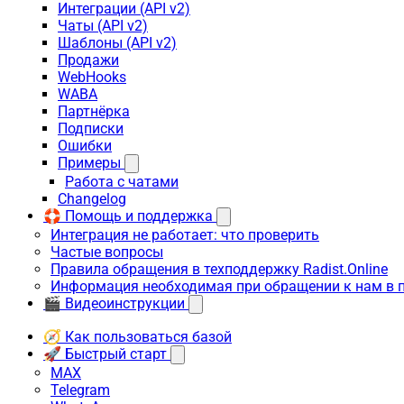
Интеграции (API v2)
Чаты (API v2)
Шаблоны (API v2)
Продажи
WebHooks
WABA
Партнёрка
Подписки
Ошибки
Примеры
Работа с чатами
Changelog
🛟 Помощь и поддержка
Интеграция не работает: что проверить
Частые вопросы
Правила обращения в техподдержку Radist.Online
Информация необходимая при обращении к нам в 
🎬 Видеоинструкции
🧭 Как пользоваться базой
🚀 Быстрый старт
MAX
Telegram