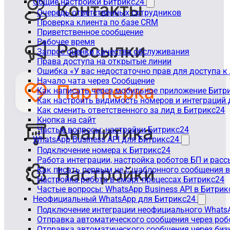
Общие настройки Битрикс24
Очередь ответственных сотрудников
Проверка клиента по базе CRM
Приветственное сообщение
Рабочее время
Запрос оценки качества обслуживания
Права доступа на открытые линии
Ошибка «У вас недостаточно прав для доступа 
Начало чата через Сообщение
Как написать через мобильное приложение Битр
Как настроить видимость номеров и интеграций
Как сменить ответственного за лид в Битрикс24
Кнопка на сайт
Частые вопросы: настройки Битрикс24
WhatsApp Business API для Битрикс24
Подключение номера к Битрикс24
Работа интеграции, настройка роботов БП и рас
Как писать первым не с шаблонного сообщения 
Настройка робота в смарт-процессах Битрикс24
Частые вопросы: WhatsApp Business API в Битрик
Неофициальный WhatsApp для Битрикс24
Подключение интеграции неофициального WhatsA
Отправка автоматического сообщения через роб
Отправка автоматического сообщения через биз