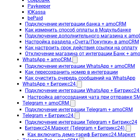
Сбербанк
Paykeeper
ЮKassa
bePaid
Подключение интеграции банка + amoCRM
Как изменить способ оплаты в Модульбанке
Подключение дополнительного магазина к am
Настройка раздела «Счета/Покупки» в amoCRM
Как настроить срок действия ссылки на оплату
Отключение магазина от интеграции Банк + a
WhatsApp + amoCRM
Подключение интеграции WhatsApp + amoCRM
Как пересохранить номер в интеграции
Как очистить очередь сообщений на WhatsApp
WhatsApp + Битрикс24
Подключение интеграции WhatsApp + Битрикс24
Настройка автосоздания чата при отправке SM
Telegram + amoCRM
Подключение интеграции Telegram + amoCRM
Telegram + Битрикс24
Подключение интеграции Telegram + Битрикс24
Битрикс24.Маркет (Telegram + Битрикс24)
Как включить демо-тариф Битрикс24.Маркет