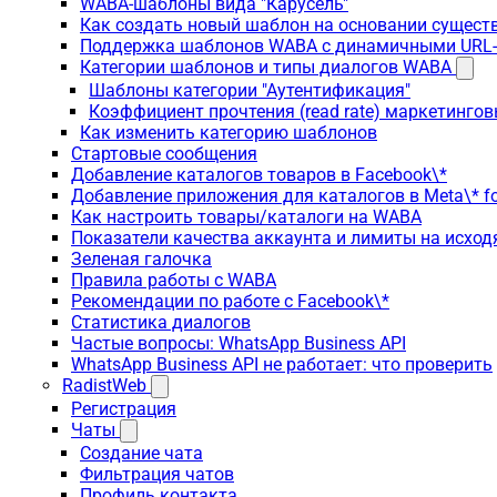
WABA-шаблоны вида "Карусель"
Как создать новый шаблон на основании сущес
Поддержка шаблонов WABA с динамичными URL
Категории шаблонов и типы диалогов WABA
Шаблоны категории "Аутентификация"
Коэффициент прочтения (read rate) маркетинго
Как изменить категорию шаблонов
Стартовые сообщения
Добавление каталогов товаров в Facebook\*
Добавление приложения для каталогов в Meta\* fo
Как настроить товары/каталоги на WABA
Показатели качества аккаунта и лимиты на исхо
Зеленая галочка
Правила работы с WABA
Рекомендации по работе с Facebook\*
Статистика диалогов
Частые вопросы: WhatsApp Business API
WhatsApp Business API не работает: что проверить
RadistWeb
Регистрация
Чаты
Создание чата
Фильтрация чатов
Профиль контакта