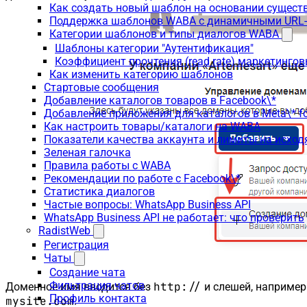
Как создать новый шаблон на основании сущес
Поддержка шаблонов WABA с динамичными URL
Категории шаблонов и типы диалогов WABA
Шаблоны категории "Аутентификация"
Коэффициент прочтения (read rate) маркетинго
Как изменить категорию шаблонов
Стартовые сообщения
Добавление каталогов товаров в Facebook\*
Добавление приложения для каталогов в Meta\* fo
Как настроить товары/каталоги на WABA
Показатели качества аккаунта и лимиты на исхо
Зеленая галочка
Правила работы с WABA
Рекомендации по работе с Facebook\*
Статистика диалогов
Частые вопросы: WhatsApp Business API
WhatsApp Business API не работает: что проверить
RadistWeb
Регистрация
Чаты
Создание чата
Фильтрация чатов
http://
Доменное имя вводится без
и слешей, например
Профиль контакта
mysite.com
.