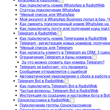
WhatsApp в RadistWeb
Как подключить номер WhatsApp в RadistWeb
Статусы подключения WhatsApp
Чёрный список для WhatsApp
Мой аккаунт в WhatsApp Business попал в бан. 
Как сменить подключенный номер WhatsApp на 
Как подключить почту для получения кода под
Telegram в RadistWeb
Как подключить номер Телеграмм в RadistWeb
Telegram - регистрация новых номеров: получен
Чёрный список для Telegram
Как написать клиенту в Telegram из CRM: 3 сцен
Ограничения Telegram и баны номеров
За что можно словить бан номера Telegram?
Telegram не работает: что проверить
Сообщение отправляется с ошибкой
Автоматические уведомления о сбоях в работе 
Telegram Bot в RadistWeb
Как подключить Telegram Bot в RadistWeb
Частые вопросы: Telegram Bot в RadistWeb
Инструкция по созданию и настройки бота в Bot
Одноклассники в RadistWeb
Подключение группы Одноклассников
Одноклассники не работают: что проверить