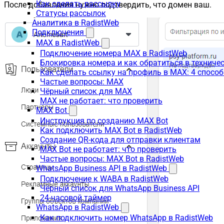
Как сделать рассылку
После добавления нужно подтвердить, что домен ваш.
Статусы рассылок
Аналитика в RadistWeb
Подключения
MAX в RadistWeb
Подключение номера MAX в RadistWeb
Блокировка номера и как обратиться в технич
Как сделать ссылку на профиль в MAX: 4 способ
Частые вопросы: MAX
Чёрный список для MAX
MAX не работает: что проверить
MAX Bot
Инструкция по созданию MAX Bot
Как подключить MAX Bot в RadistWeb
Создание QR-кода для отправки клиентам
MAX Bot не работает: что проверить
Частые вопросы: MAX Bot в RadistWeb
WhatsApp Business API в RadistWeb
Подключение к WABA в RadistWeb
Чёрный список для WhatsApp Business API
24-часовой таймер
WhatsApp в RadistWeb
Как подключить номер WhatsApp в RadistWeb