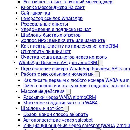
Бот пишет только в нужный мессенджер
Кнопка мессенджера на сайт
Сайт-визитка
Генератор ссылок WhatsApp
Реферальные анкеты
Уведомления и подписка на чат
Шаблоны быстрых ответов
Запрос NPS: выключить или изменить
Как писать клиенту из приложения amoCRM
Открепить лишний чат
Очистка кэша виджетов через консоль
WhatsApp Business API для amoCRM
Подключение номера WhatsApp Business API к a
Работа с несколькими номерами
Как писать первым с любого номера WABA в a
Смена воронки и статуса для создания сделок 
Массовые действия
Рассылки через WABA в amoCRM
Массовое создание чатов в WABA
Шаблоны и чат-бот
Обзор: какой способ выбрать
Автоприветствие через salesbot
Инициация общения через salesbot (WABA, amo