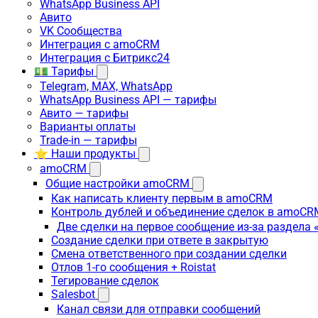
WhatsApp Business API
Авито
VK Сообщества
Интеграция с amoCRM
Интеграция с Битрикс24
💵 Тарифы
Telegram, MAX, WhatsApp
WhatsApp Business API — тарифы
Авито — тарифы
Варианты оплаты
Trade-in — тарифы
⭐ Наши продукты
amoCRM
Общие настройки amoCRM
Как написать клиенту первым в amoCRM
Контроль дублей и объединение сделок в amoCR
Две сделки на первое сообщение из-за раздела
Создание сделки при ответе в закрытую
Смена ответственного при создании сделки
Отлов 1-го сообщения + Roistat
Тегирование сделок
Salesbot
Канал связи для отправки сообщений