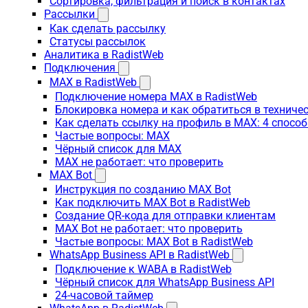
Сортировка, фильтрация и поиск в контактах
Рассылки
Как сделать рассылку
Статусы рассылок
Аналитика в RadistWeb
Подключения
MAX в RadistWeb
Подключение номера MAX в RadistWeb
Блокировка номера и как обратиться в технич
Как сделать ссылку на профиль в MAX: 4 способ
Частые вопросы: MAX
Чёрный список для MAX
MAX не работает: что проверить
MAX Bot
Инструкция по созданию MAX Bot
Как подключить MAX Bot в RadistWeb
Создание QR-кода для отправки клиентам
MAX Bot не работает: что проверить
Частые вопросы: MAX Bot в RadistWeb
WhatsApp Business API в RadistWeb
Подключение к WABA в RadistWeb
Чёрный список для WhatsApp Business API
24-часовой таймер