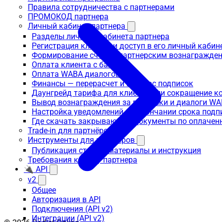
Правила сотрудничества с партнерами
ПРОМОКОД партнера
Личный кабинет партнера
Разделы личного кабинета партнера
Регистрация клиента и доступ в его личный кабин
Формирование счета с партнерским вознагражде
Оплата клиента с баланса
Оплата WABA диалогов
Финансы — перерасчет и перенос подписок
Даунгрейд тарифа для клиента или сокращение к
Вывод вознаграждения за подписки и диалоги W
Настройка уведомлений об окончании срока подп
Где скачать закрывающие документы по оплачен
Trade-in для партнёров
Инструменты для партнеров
Публикация статьи: материалы и инструкция
Требования к сайту партнера
🔌 API
v2
Общее
Авторизация в API
Подключения (API v2)
Интеграции (API v2)