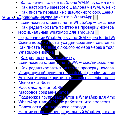
Заполнение полей в шаблоне WABA: руками и че
Как настроить salesbot с шаблонами WABA, не 
Как писать первым не с шаблонного сообщени
Проверка номера клиента в WhatsApp
Этапы подключения к WABA
Если номера клиента нет в WhatsApp — смс, пи
Как редактировать триггер на проверку номер
Неофициальный WhatsApp для amoCRM
Подключение WhatsApp к amoCRM через RadistW
Смена воронки и статуса для создания сделок и
Как писать первым с любого номера через amoC
WhatsApp-визитка
Как редактировать визитку
Если номера клиента нет в WA — смс/письмо ил
Как редактировать триггер на проверку номер
Инициация общения через salesbot (неофициаль
Автоматическое приветствие через salesbot на с
Меню в чат-боте
Рассылка для amoCRM
Массовое создание чатов
Поддержка групповых чатов в WhatsApp для A
WhatsApp + amoCRM не работает: что проверить
Полезности для тестового периода
Частые вопросы: неофициальный WhatsApp в a