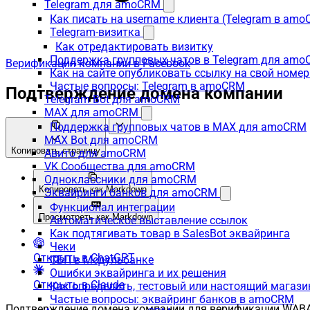
Telegram для amoCRM
Как писать на username клиента (Telegram в am
Telegram-визитка
Как отредактировать визитку
Поддержка групповых чатов в Telegram для am
Верификация компании в Facebook
Как на сайте опубликовать ссылку на свой номер
Частые вопросы: Telegram в amoCRM
Подтверждение домена компании
Telegram Bot для amoCRM
MAX для amoCRM
Поддержка групповых чатов в MAX для amoCRM
MAX Bot для amoCRM
Копировать страницу
Авито для amoCRM
VK Сообщества для amoCRM
Одноклассники для amoCRM
Копировать как Markdown
Эквайринги банков для amoCRM
Функционал интеграции
Просмотреть как Markdown
Автоматическое выставление ссылок
Как подтягивать товар в SalesBot эквайринга
Чеки
Открыть в ChatGPT
СБП в Модульбанке
Ошибки эквайринга и их решения
Открыть в Claude
Как определить, тестовый или настоящий магаз
Частые вопросы: эквайринг банков в amoCRM
Подтверждение домена компании для верификации WABA