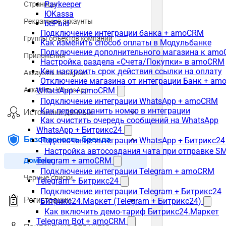
Paykeeper
ЮKassa
bePaid
Подключение интеграции банка + amoCRM
Как изменить способ оплаты в Модульбанке
Подключение дополнительного магазина к am
Настройка раздела «Счета/Покупки» в amoCRM
Как настроить срок действия ссылки на оплату
Отключение магазина от интеграции Банк + a
WhatsApp + amoCRM
Подключение интеграции WhatsApp + amoCRM
Как пересохранить номер в интеграции
Как очистить очередь сообщений на WhatsApp
WhatsApp + Битрикс24
Подключение интеграции WhatsApp + Битрикс24
Настройка автосоздания чата при отправке SM
Telegram + amoCRM
Подключение интеграции Telegram + amoCRM
Telegram + Битрикс24
Подключение интеграции Telegram + Битрикс24
Битрикс24.Маркет (Telegram + Битрикс24)
Как включить демо-тариф Битрикс24.Маркет
Telegram Bot + amoCRM