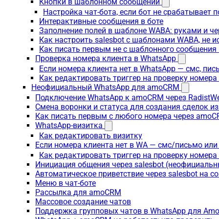
Кнопки в шаблонном сообщении
Настройка чат-бота, если бот не срабатывает 
Интерактивные сообщения в боте
Заполнение полей в шаблоне WABA: руками и че
Как настроить salesbot с шаблонами WABA, не 
Как писать первым не с шаблонного сообщени
Проверка номера клиента в WhatsApp
Если номера клиента нет в WhatsApp — смс, пи
Как редактировать триггер на проверку номер
Неофициальный WhatsApp для amoCRM
Подключение WhatsApp к amoCRM через RadistW
Смена воронки и статуса для создания сделок и
Как писать первым с любого номера через amoC
WhatsApp-визитка
Как редактировать визитку
Если номера клиента нет в WA — смс/письмо ил
Как редактировать триггер на проверку номер
Инициация общения через salesbot (неофициаль
Автоматическое приветствие через salesbot на с
Меню в чат-боте
Рассылка для amoCRM
Массовое создание чатов
Поддержка групповых чатов в WhatsApp для A