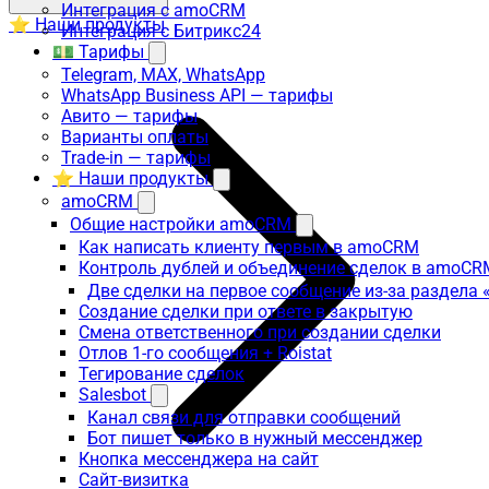
Интеграция с amoCRM
⭐ Наши продукты
Интеграция с Битрикс24
💵 Тарифы
Telegram, MAX, WhatsApp
WhatsApp Business API — тарифы
Авито — тарифы
Варианты оплаты
Trade-in — тарифы
⭐ Наши продукты
amoCRM
Общие настройки amoCRM
Как написать клиенту первым в amoCRM
Контроль дублей и объединение сделок в amoCR
Две сделки на первое сообщение из-за раздела
Создание сделки при ответе в закрытую
Смена ответственного при создании сделки
Отлов 1-го сообщения + Roistat
Тегирование сделок
Salesbot
Канал связи для отправки сообщений
Бот пишет только в нужный мессенджер
Кнопка мессенджера на сайт
Сайт-визитка