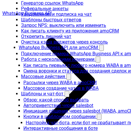
Генератор ссылок WhatsApp
Реферальные анкеты
WhatsApp Business API
Уведомления и подписка на чат
Шаблоны быстрых ответов
Запрос NPS: выключить или изменить
Как писать клиенту из приложения amoCRM
Открепить лишний чат
Очистка кэша виджетов через консоль
WhatsApp Business API для amoCRM
Подключение номера WhatsApp Business API к a
Работа с несколькими номерами
Как писать первым с любого номера WABA в a
Смена воронки и статуса для создания сделок 
Массовые действия
Рассылки через WABA в amoCRM
Массовое создание чатов в WABA
Шаблоны и чат-бот
Обзор: какой способ выбрать
Автоприветствие через salesbot
Инициация общения через salesbot (WABA, amo
Кнопки в шаблонном сообщении
Настройка чат-бота, если бот не срабатывает 
Интерактивные сообщения в боте