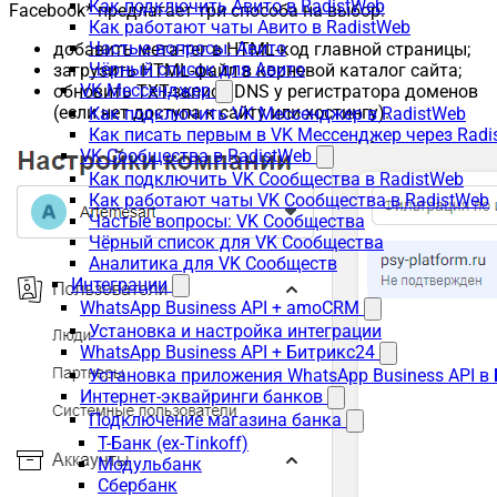
Как подключить Авито в RadistWeb
Facebook* предлагает три способа на выбор:
Как работают чаты Авито в RadistWeb
Частые вопросы: Авито
добавить мета-тег в HTML-код главной страницы;
Чёрный список для Авито
загрузить HTML-файл в корневой каталог сайта;
VK Мессенджер
обновить TXT-запись DNS у регистратора доменов
(если нет доступа к сайту или хостингу).
Как подключить VK Мессенджер в RadistWeb
Как писать первым в VK Мессенджер через Radi
VK Сообщества в RadistWeb
Как подключить VK Сообщества в RadistWeb
Как работают чаты VK Сообщества в RadistWeb
Частые вопросы: VK Сообщества
Чёрный список для VK Сообщества
Аналитика для VK Сообществ
Интеграции
WhatsApp Business API + amoCRM
Установка и настройка интеграции
WhatsApp Business API + Битрикс24
Установка приложения WhatsApp Business API в
Интернет-эквайринги банков
Подключение магазина банка
Т-Банк (ex-Tinkoff)
Модульбанк
Сбербанк