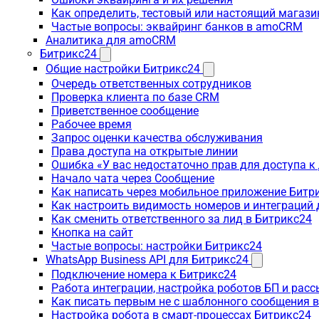
Как определить, тестовый или настоящий магаз
Частые вопросы: эквайринг банков в amoCRM
Аналитика для amoCRM
Битрикс24
Общие настройки Битрикс24
Очередь ответственных сотрудников
Проверка клиента по базе CRM
Приветственное сообщение
Рабочее время
Запрос оценки качества обслуживания
Права доступа на открытые линии
Ошибка «У вас недостаточно прав для доступа 
Начало чата через Сообщение
Как написать через мобильное приложение Битр
Как настроить видимость номеров и интеграций
Как сменить ответственного за лид в Битрикс24
Кнопка на сайт
Частые вопросы: настройки Битрикс24
WhatsApp Business API для Битрикс24
Подключение номера к Битрикс24
Работа интеграции, настройка роботов БП и рас
Как писать первым не с шаблонного сообщения 
Настройка робота в смарт-процессах Битрикс24