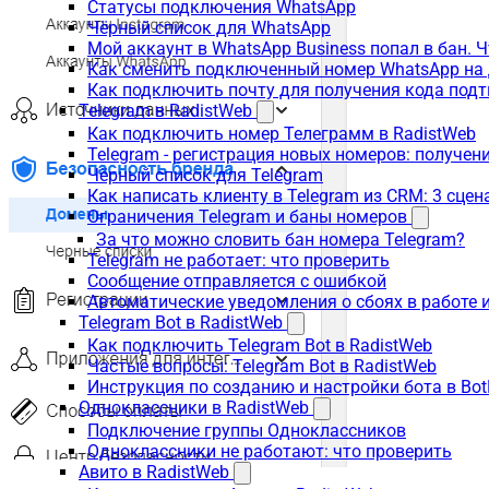
Статусы подключения WhatsApp
Чёрный список для WhatsApp
Мой аккаунт в WhatsApp Business попал в бан. 
Как сменить подключенный номер WhatsApp на 
Как подключить почту для получения кода под
Telegram в RadistWeb
Как подключить номер Телеграмм в RadistWeb
Telegram - регистрация новых номеров: получен
Чёрный список для Telegram
Как написать клиенту в Telegram из CRM: 3 сцен
Ограничения Telegram и баны номеров
За что можно словить бан номера Telegram?
Telegram не работает: что проверить
Сообщение отправляется с ошибкой
Автоматические уведомления о сбоях в работе 
Telegram Bot в RadistWeb
Как подключить Telegram Bot в RadistWeb
Частые вопросы: Telegram Bot в RadistWeb
Инструкция по созданию и настройки бота в Bot
Одноклассники в RadistWeb
Подключение группы Одноклассников
Одноклассники не работают: что проверить
Авито в RadistWeb