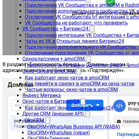
Подключение VK Сообщества к amoCRM в Radis
Подключение дополнительного сообщества VK к
Отключение VK Сообщества от интеграции с am
VK Сообщества не работают: что проверить
VK Сообщества + Битрикс24
Подключение интеграции VK Сообщества + Битр
Чаты из VK в Открытых линиях Битрикс24
Подключение дополнительного VK Сообщества: 
Отключение подключения VK Сообщества от инт
Одноклассники + amoCRM
В разделе «Безопасность бренда → Домены» рядом с
Подключение интеграции Одноклассники + am
адресом появится зелёная надпись «Подтверждён».
Окно чатов в amoCRM
Как работает окно чатов в amoCRM
Как перейти в сделку в amoCRM из окна чатов
Частые вопросы: окно чатов в amoCRM
Яндекс Метрика
Окно чатов в Битрикс24
Как работает окно чатов в Битрикс24
Другие CRM (внешнее API)
OkoCRM
OkoCRM+WhatsApp Business API (WABA)
OkoCRM+WhatsApp (серая)
OkoCRM+Telegram