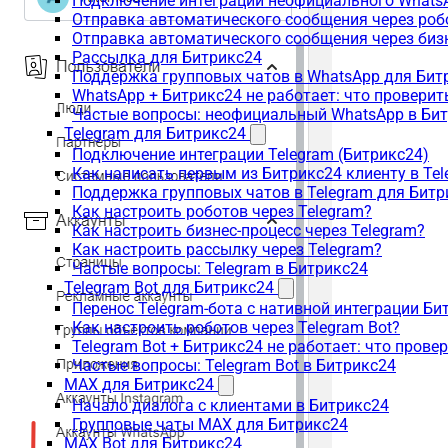
Подключение интеграции неофициального WhatsA
Отправка автоматического сообщения через роб
Отправка автоматического сообщения через биз
Рассылка для Битрикс24
Поддержка групповых чатов в WhatsApp для Бит
WhatsApp + Битрикс24 не работает: что проверит
Частые вопросы: неофициальный WhatsApp в Би
Telegram для Битрикс24
Подключение интеграции Telegram (Битрикс24)
Как написать первым из Битрикс24 клиенту в Tel
Поддержка групповых чатов в Telegram для Битр
Как настроить роботов через Telegram?
Как настроить бизнес-процесс через Telegram?
Как настроить рассылку через Telegram?
Частые вопросы: Telegram в Битрикс24
Telegram Bot для Битрикс24
Перенос Telegram-бота с нативной интеграции Би
Как настроить роботов через Telegram Bot?
Telegram Bot + Битрикс24 не работает: что прове
Частые вопросы: Telegram Bot в Битрикс24
MAX для Битрикс24
Начало диалога с клиентами в Битрикс24
Групповые чаты MAX для Битрикс24
MAX Bot для Битрикс24