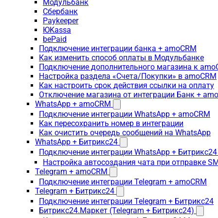
Модульбанк
Сбербанк
Paykeeper
ЮKassa
bePaid
Подключение интеграции банка + amoCRM
Как изменить способ оплаты в Модульбанке
Подключение дополнительного магазина к am
Настройка раздела «Счета/Покупки» в amoCRM
Как настроить срок действия ссылки на оплату
Отключение магазина от интеграции Банк + a
WhatsApp + amoCRM
Подключение интеграции WhatsApp + amoCRM
Как пересохранить номер в интеграции
Как очистить очередь сообщений на WhatsApp
WhatsApp + Битрикс24
Подключение интеграции WhatsApp + Битрикс24
Настройка автосоздания чата при отправке SM
Telegram + amoCRM
Подключение интеграции Telegram + amoCRM
Telegram + Битрикс24
Подключение интеграции Telegram + Битрикс24
Битрикс24.Маркет (Telegram + Битрикс24)