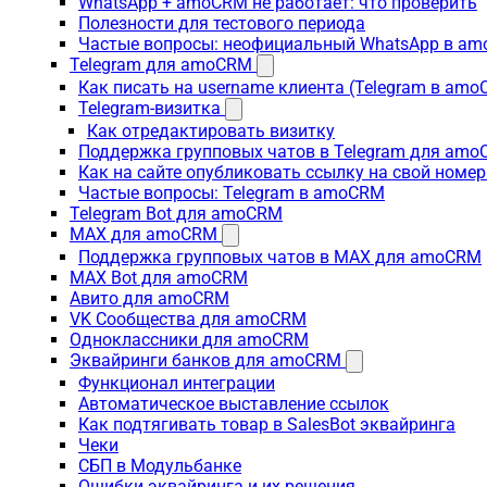
WhatsApp + amoCRM не работает: что проверить
Полезности для тестового периода
Частые вопросы: неофициальный WhatsApp в a
Telegram для amoCRM
Как писать на username клиента (Telegram в am
Telegram-визитка
Как отредактировать визитку
Поддержка групповых чатов в Telegram для am
Как на сайте опубликовать ссылку на свой номер
Частые вопросы: Telegram в amoCRM
Telegram Bot для amoCRM
MAX для amoCRM
Поддержка групповых чатов в MAX для amoCRM
MAX Bot для amoCRM
Авито для amoCRM
VK Сообщества для amoCRM
Одноклассники для amoCRM
Эквайринги банков для amoCRM
Функционал интеграции
Автоматическое выставление ссылок
Как подтягивать товар в SalesBot эквайринга
Чеки
СБП в Модульбанке
Ошибки эквайринга и их решения