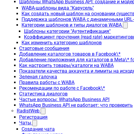
Шаблоны WhatsApp Business API: создание и моде
WABA-шаблоны вида "Карусель"
Как создать новый шаблон на основании сущес
Поддержка шаблонов WABA с динамичными URL
Категории шаблонов и типы диалогов WABA
Шаблоны категории "Аутентификация"
Коэффициент прочтения (read rate) маркетинго
Как изменить категорию шаблонов
Стартовые сообщения
Добавление каталогов товаров в Facebook\*
Добавление приложения для каталогов в Meta\* fo
Как настроить товары/каталоги на WABA
Показатели качества аккаунта и лимиты на исхо
Зеленая галочка
Правила работы с WABA
Рекомендации по работе с Facebook\*
Статистика диалогов
Частые вопросы: WhatsApp Business API
WhatsApp Business API не работает: что проверить
RadistWeb
Регистрация
Чаты
Создание чата