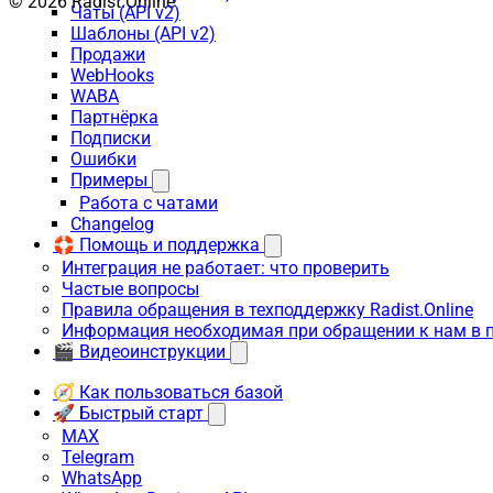
© 2026 Radist.Online
Чаты (API v2)
Шаблоны (API v2)
Продажи
WebHooks
WABA
Партнёрка
Подписки
Ошибки
Примеры
Работа с чатами
Changelog
🛟 Помощь и поддержка
Интеграция не работает: что проверить
Частые вопросы
Правила обращения в техподдержку Radist.Online
Информация необходимая при обращении к нам в 
🎬 Видеоинструкции
🧭 Как пользоваться базой
🚀 Быстрый старт
MAX
Telegram
WhatsApp