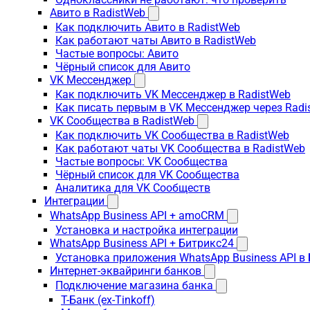
Авито в RadistWeb
Как подключить Авито в RadistWeb
Как работают чаты Авито в RadistWeb
Частые вопросы: Авито
Чёрный список для Авито
VK Мессенджер
Как подключить VK Мессенджер в RadistWeb
Как писать первым в VK Мессенджер через Radi
VK Сообщества в RadistWeb
Как подключить VK Сообщества в RadistWeb
Как работают чаты VK Сообщества в RadistWeb
Частые вопросы: VK Сообщества
Чёрный список для VK Сообщества
Аналитика для VK Сообществ
Интеграции
WhatsApp Business API + amoCRM
Установка и настройка интеграции
WhatsApp Business API + Битрикс24
Установка приложения WhatsApp Business API в
Интернет-эквайринги банков
Подключение магазина банка
Т-Банк (ex-Tinkoff)