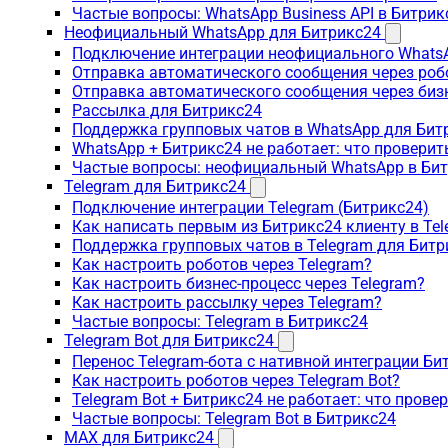
Частые вопросы: WhatsApp Business API в Битрик
Неофициальный WhatsApp для Битрикс24
Подключение интеграции неофициального WhatsA
Отправка автоматического сообщения через роб
Отправка автоматического сообщения через биз
Рассылка для Битрикс24
Поддержка групповых чатов в WhatsApp для Бит
WhatsApp + Битрикс24 не работает: что проверит
Частые вопросы: неофициальный WhatsApp в Би
Telegram для Битрикс24
Подключение интеграции Telegram (Битрикс24)
Как написать первым из Битрикс24 клиенту в Tel
Поддержка групповых чатов в Telegram для Битр
Как настроить роботов через Telegram?
Как настроить бизнес-процесс через Telegram?
Как настроить рассылку через Telegram?
Частые вопросы: Telegram в Битрикс24
Telegram Bot для Битрикс24
Перенос Telegram-бота с нативной интеграции Би
Как настроить роботов через Telegram Bot?
Telegram Bot + Битрикс24 не работает: что прове
Частые вопросы: Telegram Bot в Битрикс24
MAX для Битрикс24