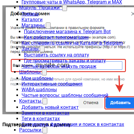
Групповые чаты в WhatsApp, Telegram и MAX
Модуль "Продажи"
Товары
Каталоги
Магазины
Подключение магазина к Telegram Bot
Как работает телегомагазин
Как отправить ссылку на Каталог в Telegram
Заказы
Выставить ссылку на оплату
Где просматривать заказы и оплату
Частые вопросы: модуль продаж
Шаблоны
Мои шаблоны
Интерактивные сообщения
WABA-шаблоны
Частые вопросы: шаблоны сообщений
Контакты
Добавить новый контакт
Заметки в контактах
Теги в контактах
Сортировка, фильтрация и поиск в контактах
Подтвердите доступ к домену
Рассылки