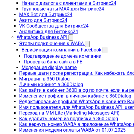
Начало диалога с клиентами в Битрикс24
Групповые чаты MAX для Битрикс24
MAX Bot для Битрикс24
Авито для Битрикс24
VK Сообщества для Битрикс24
Аналитика для Битрикс24
WhatsApp Business API
Этапы подключения к WABA
Верификация компании в Facebook
Подтверждение домена компании
Проверка бана сайта в FB
Модерация display name
Первые шаги после регистрации. Как избежать бл
Миграция в 360 Dialog
Личный кабинет в 360Dialog
Как зайти в кабинет 360Dialog по почте, если вы 
Изменение профиля в личном кабинете 360Dialog
Редактирование профиля WhatsApp в кабинете Ra
Имя пользователя для WhatsApp Business API: use
Переход на MM Lite (Marketing Messages API)
Как удалить номер из подписки в 360Dialog
Как вернуть номер WABA в приложение WhatsApp 
Изменения модели оплаты WABA от 01.07.2025