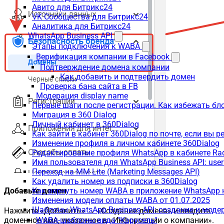
Авито для Битрикс24
VK Сообщества для Битрикс24
Аналитика для Битрикс24
WhatsApp Business API
Этапы подключения к WABA
Верификация компании в Facebook
Подтверждение домена компании
Как добавить и подтвердить домен
Проверка бана сайта в FB
Модерация display name
Первые шаги после регистрации. Как избежать бл
Миграция в 360 Dialog
Личный кабинет в 360Dialog
Как зайти в кабинет 360Dialog по почте, если вы 
Изменение профиля в личном кабинете 360Dialog
Редактирование профиля WhatsApp в кабинете Ra
Имя пользователя для WhatsApp Business API: use
Переход на MM Lite (Marketing Messages API)
Как удалить номер из подписки в 360Dialog
Добавьте домен
Как вернуть номер WABA в приложение WhatsApp 
Изменения модели оплаты WABA от 01.07.2025
Шаблоны WhatsApp Business API: создание и моде
Нажмите «Добавить» → «Создание домена» и введите
доменное имя, указанное в «Информации о компании».
WABA-шаблоны вида "Карусель"