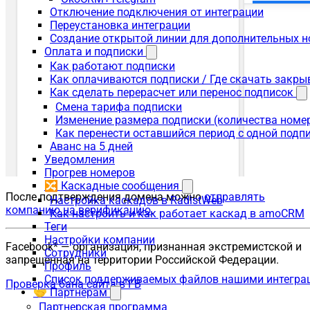
Отключение подключения от интеграции
Переустановка интеграции
Создание открытой линии для дополнительных 
Оплата и подписки
Как работают подписки
Как оплачиваются подписки / Где скачать зак
Как сделать перерасчет или перенос подписок
Смена тарифа подписки
Изменение размера подписки (количества номе
Как перенести оставшийся период с одной подп
Аванс на 5 дней
Уведомления
Прогрев номеров
🔀 Каскадные сообщения
После подтверждения домена можно
отправлять
Настройка каскадов в RadistWeb
компанию на верификацию
.
Как настроить и как работает каскад в amoCRM
Теги
Настройки компании
Facebook* — организация, признанная экстремистской и
Сотрудники
запрещённая на территории Российской Федерации.
Профиль
Список поддерживаемых файлов нашими интегра
Проверка бана сайта в FB
🤝 Партнёрам
Партнерская программа