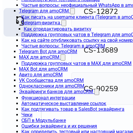
Частые вопросы: неофициальный WhatsApp в a
Telegram для amoCRM
Как писать на username клиента (Telegram в am
Telegram-визитка
Как отредактировать визитку
Поддержка групповых чатов в Telegram для am
Как на сайте опубликовать ссылку на свой номер
Частые вопросы: Telegram в amoCRM
Telegram Bot для amoCRM
MAX для amoCRM
Поддержка групповых чатов в MAX для amoCRM
MAX Bot для amoCRM
Авито для amoCRM
VK Сообщества для amoCRM
Одноклассники для amoCRM
Эквайринги банков для amoCRM
Функционал интеграции
Автоматическое выставление ссылок
Как подтягивать товар в SalesBot эквайринга
Чеки
СБП в Модульбанке
Ошибки эквайринга и их решения
Как определить, тестовый или настоящий магаз