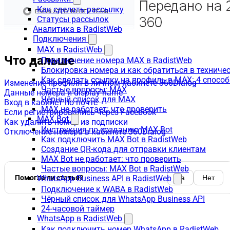
Как сделать рассылку
Статусы рассылок
Аналитика в RadistWeb
Подключения
MAX в RadistWeb
Что дальше
Подключение номера MAX в RadistWeb
Блокировка номера и как обратиться в технич
Как сделать ссылку на профиль в MAX: 4 способ
Изменение профиля в личном кабинете 360Dialog
Частые вопросы: MAX
Данные номера и display name
Чёрный список для MAX
Вход в кабинет по почте
MAX не работает: что проверить
Если регистрировались через Facebook
MAX Bot
Как удалить номер из подписки
Инструкция по созданию MAX Bot
Отключение номера в кабинете 360Dialog
Как подключить MAX Bot в RadistWeb
Создание QR-кода для отправки клиентам
MAX Bot не работает: что проверить
Частые вопросы: MAX Bot в RadistWeb
Помогла ли статья?
Да
Нет
WhatsApp Business API в RadistWeb
Подключение к WABA в RadistWeb
Чёрный список для WhatsApp Business API
24-часовой таймер
WhatsApp в RadistWeb
Как подключить номер WhatsApp в RadistWeb