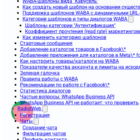
WABA-шаблоны вида "Карусель"
Как создать новый шаблон на основании сущес
Поддержка шаблонов WABA с динамичными URL
Категории шаблонов и типы диалогов WABA
Шаблоны категории "Аутентификация"
Коэффициент прочтения (read rate) маркетинго
Как изменить категорию шаблонов
Стартовые сообщения
Добавление каталогов товаров в Facebook\*
Добавление приложения для каталогов в Meta\* fo
Как настроить товары/каталоги на WABA
Показатели качества аккаунта и лимиты на исхо
Зеленая галочка
Правила работы с WABA
Рекомендации по работе с Facebook\*
Статистика диалогов
Частые вопросы: WhatsApp Business API
WhatsApp Business API не работает: что проверить
RadistWeb
Регистрация
Чаты
Создание чата
Фильтрация чатов
Профиль контакта