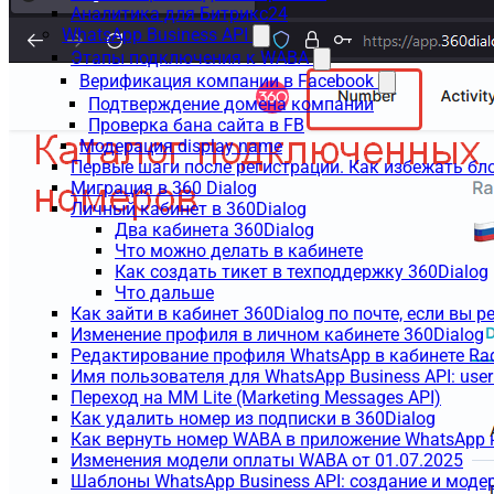
Аналитика для Битрикс24
WhatsApp Business API
Этапы подключения к WABA
Верификация компании в Facebook
Подтверждение домена компании
Проверка бана сайта в FB
Модерация display name
Первые шаги после регистрации. Как избежать бл
Миграция в 360 Dialog
Личный кабинет в 360Dialog
Два кабинета 360Dialog
Что можно делать в кабинете
Как создать тикет в техподдержку 360Dialog
Что дальше
Как зайти в кабинет 360Dialog по почте, если вы 
Изменение профиля в личном кабинете 360Dialog
Редактирование профиля WhatsApp в кабинете Ra
Имя пользователя для WhatsApp Business API: use
Переход на MM Lite (Marketing Messages API)
Как удалить номер из подписки в 360Dialog
Как вернуть номер WABA в приложение WhatsApp 
Изменения модели оплаты WABA от 01.07.2025
Шаблоны WhatsApp Business API: создание и моде