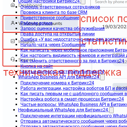
Общие настройки Битрикс24
Очередь ответственных сотрудников
Проверка клиента по базе CRM
Приветственное сообщение
Рабочее время
Запрос оценки качества обслуживания
Права доступа на открытые линии
Ошибка «У вас недостаточно прав для доступа 
Начало чата через Сообщение
Как написать через мобильное приложение Битр
Как настроить видимость номеров и интеграций
Как сменить ответственного за лид в Битрикс24
Кнопка на сайт
Частые вопросы: настройки Битрикс24
WhatsApp Business API для Битрикс24
Подключение номера к Битрикс24
Работа интеграции, настройка роботов БП и рас
Как писать первым не с шаблонного сообщения 
Настройка робота в смарт-процессах Битрикс24
Частые вопросы: WhatsApp Business API в Битрик
Неофициальный WhatsApp для Битрикс24
Подключение интеграции неофициального WhatsA
Отправка автоматического сообщения через роб
Отправка автоматического сообщения через биз