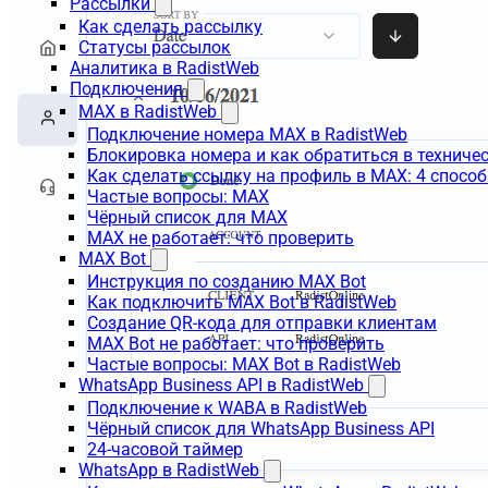
Рассылки
Как сделать рассылку
Статусы рассылок
Аналитика в RadistWeb
Подключения
MAX в RadistWeb
Подключение номера MAX в RadistWeb
Блокировка номера и как обратиться в технич
Как сделать ссылку на профиль в MAX: 4 способ
Частые вопросы: MAX
Чёрный список для MAX
MAX не работает: что проверить
MAX Bot
Инструкция по созданию MAX Bot
Как подключить MAX Bot в RadistWeb
Создание QR-кода для отправки клиентам
MAX Bot не работает: что проверить
Частые вопросы: MAX Bot в RadistWeb
WhatsApp Business API в RadistWeb
Подключение к WABA в RadistWeb
Чёрный список для WhatsApp Business API
24-часовой таймер
WhatsApp в RadistWeb