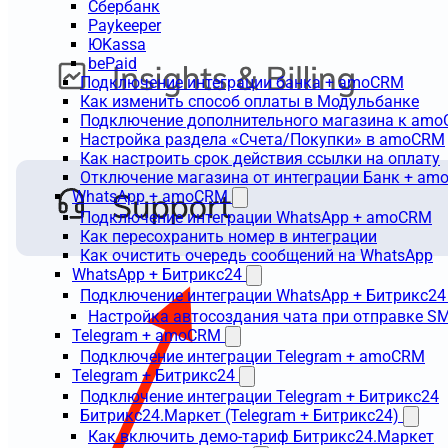
Сбербанк
Paykeeper
ЮKassa
bePaid
Подключение интеграции банка + amoCRM
Как изменить способ оплаты в Модульбанке
Подключение дополнительного магазина к am
Настройка раздела «Счета/Покупки» в amoCRM
Как настроить срок действия ссылки на оплату
Отключение магазина от интеграции Банк + a
WhatsApp + amoCRM
Подключение интеграции WhatsApp + amoCRM
Как пересохранить номер в интеграции
Как очистить очередь сообщений на WhatsApp
WhatsApp + Битрикс24
Подключение интеграции WhatsApp + Битрикс24
Настройка автосоздания чата при отправке SM
Telegram + amoCRM
Подключение интеграции Telegram + amoCRM
Telegram + Битрикс24
Подключение интеграции Telegram + Битрикс24
Битрикс24.Маркет (Telegram + Битрикс24)
Как включить демо-тариф Битрикс24.Маркет