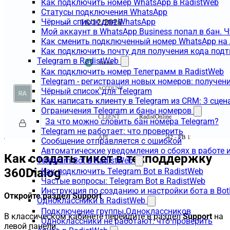
Как подключить номер WhatsApp в RadistWeb
Статусы подключения WhatsApp
Чёрный список для WhatsApp
Мой аккаунт в WhatsApp Business попал в бан. 
Как сменить подключенный номер WhatsApp на 
Как подключить почту для получения кода под
Telegram в RadistWeb
Как подключить номер Телеграмм в RadistWeb
Telegram - регистрация новых номеров: получен
Чёрный список для Telegram
Как написать клиенту в Telegram из CRM: 3 сцен
Ограничения Telegram и баны номеров
За что можно словить бан номера Telegram?
Telegram не работает: что проверить
Сообщение отправляется с ошибкой
Автоматические уведомления о сбоях в работе 
Как создать тикет в техподдержку
Telegram Bot в RadistWeb
360Dialog
Как подключить Telegram Bot в RadistWeb
Частые вопросы: Telegram Bot в RadistWeb
Инструкция по созданию и настройки бота в Bot
Откройте раздел Support
Одноклассники в RadistWeb
Подключение группы Одноклассников
В классическом кабинете перейдите в раздел
Support
на
Одноклассники не работают: что проверить
левой панели.