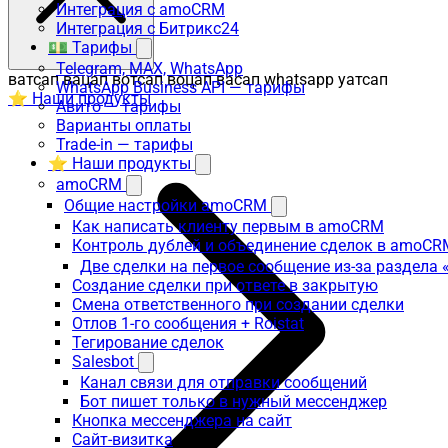
Интеграция с amoCRM
Интеграция с Битрикс24
💵 Тарифы
Telegram, MAX, WhatsApp
ватсап вацап вотсап воцап васап whatsapp уатсап
WhatsApp Business API — тарифы
⭐ Наши продукты
Авито — тарифы
Варианты оплаты
Trade-in — тарифы
⭐ Наши продукты
amoCRM
Общие настройки amoCRM
Как написать клиенту первым в amoCRM
Контроль дублей и объединение сделок в amoCR
Две сделки на первое сообщение из-за раздела
Создание сделки при ответе в закрытую
Смена ответственного при создании сделки
Отлов 1-го сообщения + Roistat
Тегирование сделок
Salesbot
Канал связи для отправки сообщений
Бот пишет только в нужный мессенджер
Кнопка мессенджера на сайт
Сайт-визитка