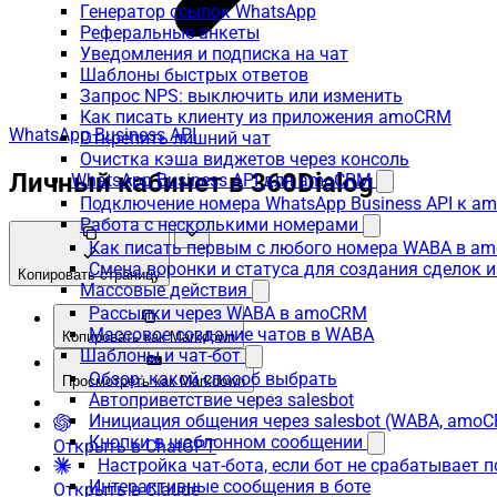
Генератор ссылок WhatsApp
Реферальные анкеты
Уведомления и подписка на чат
Шаблоны быстрых ответов
Запрос NPS: выключить или изменить
Как писать клиенту из приложения amoCRM
WhatsApp Business API
Открепить лишний чат
Очистка кэша виджетов через консоль
Личный кабинет в 360Dialog
WhatsApp Business API для amoCRM
Подключение номера WhatsApp Business API к a
Работа с несколькими номерами
Как писать первым с любого номера WABA в a
Смена воронки и статуса для создания сделок 
Копировать страницу
Массовые действия
Рассылки через WABA в amoCRM
Массовое создание чатов в WABA
Копировать как Markdown
Шаблоны и чат-бот
Обзор: какой способ выбрать
Просмотреть как Markdown
Автоприветствие через salesbot
Инициация общения через salesbot (WABA, amo
Кнопки в шаблонном сообщении
Открыть в ChatGPT
Настройка чат-бота, если бот не срабатывает 
Интерактивные сообщения в боте
Открыть в Claude