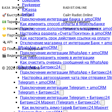
Сбербанк
Paykeeper
БАЗА ЗНАНИЙ
RADIST.ONLINE
ЮKassa
bePaid
🚀 Быстрый старт
Сайт Radist.Online
Подключение интеграции банка + amoCRM
💵 Тарифы
Личный кабинет
Как изменить способ оплаты в Модульбанке
Подключение дополнительного магазина к am
⭐ Наши продукты
Написать в поддержку
Настройка раздела «Счета/Покупки» в amoCRM
🤝 Партнёрам
Как настроить срок действия ссылки на оплату
🔌 API
Отключение магазина от интеграции Банк + a
WhatsApp + amoCRM
🛟 Помощь и поддержка
Подключение интеграции WhatsApp + amoCRM
🎬 Видеоинструкции
Как пересохранить номер в интеграции
Как очистить очередь сообщений на WhatsApp
WhatsApp + Битрикс24
© 2026 Radist.Online
Подключение интеграции WhatsApp + Битрикс24
Настройка автосоздания чата при отправке SM
Telegram + amoCRM
Подключение интеграции Telegram + amoCRM
Telegram + Битрикс24
Подключение интеграции Telegram + Битрикс24
Битрикс24.Маркет (Telegram + Битрикс24)
Как включить демо-тариф Битрикс24.Маркет