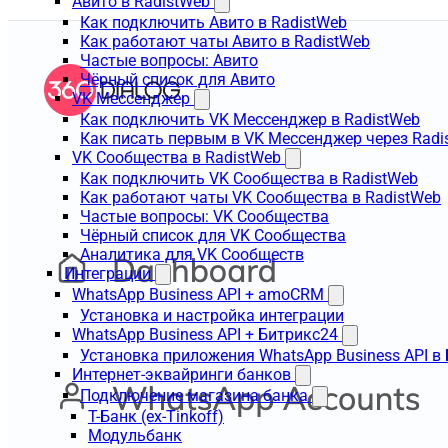
Авито в RadistWeb
Как подключить Авито в RadistWeb
Как работают чаты Авито в RadistWeb
Частые вопросы: Авито
Чёрный список для Авито
VK Мессенджер
Как подключить VK Мессенджер в RadistWeb
Как писать первым в VK Мессенджер через Radi
VK Сообщества в RadistWeb
Как подключить VK Сообщества в RadistWeb
Как работают чаты VK Сообщества в RadistWeb
Частые вопросы: VK Сообщества
Чёрный список для VK Сообщества
Аналитика для VK Сообществ
Интеграции
WhatsApp Business API + amoCRM
Установка и настройка интеграции
WhatsApp Business API + Битрикс24
Установка приложения WhatsApp Business API в
Интернет-эквайринги банков
Подключение магазина банка
Т-Банк (ex-Tinkoff)
Модульбанк