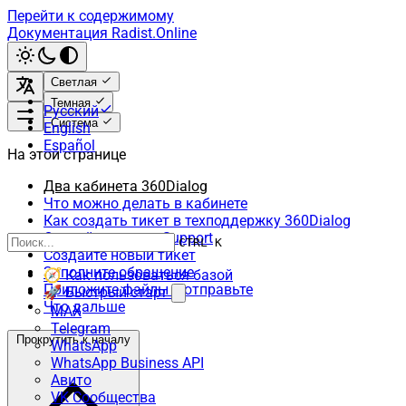
Перейти к содержимому
Документация Radist.Online
Светлая
Темная
Русский
Система
English
Español
На этой странице
Два кабинета 360Dialog
Что можно делать в кабинете
Как создать тикет в техподдержку 360Dialog
Откройте раздел Support
CTRL K
Создайте новый тикет
Заполните обращение
🧭 Как пользоваться базой
Приложите файлы и отправьте
🚀 Быстрый старт
Что дальше
MAX
Telegram
Прокрутить к началу
WhatsApp
WhatsApp Business API
Авито
VK Сообщества