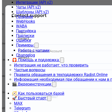
Интеграции (API v2)
Чаты (API v2)
Шаблоны (API v2)
Продажи
WebHooks
WABA
Партнёрка
Подписки
Ошибки
Примеры
Работа с чатами
Changelog
🛟 Помощь и поддержка
Интеграция не работает: что проверить
Частые вопросы
Правила обращения в техподдержку Radist.Online
Информация необходимая при обращении к нам в 
🎬 Видеоинструкции
🧭 Как пользоваться базой
🚀 Быстрый старт
MAX
Telegram