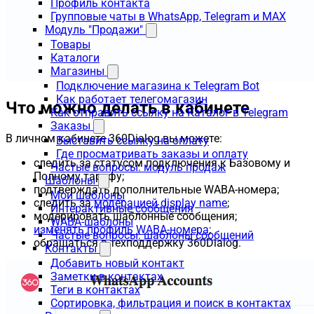
Профиль контакта
Групповые чаты в WhatsApp, Telegram и MAX
Модуль "Продажи"
Товары
Каталоги
Магазины
Подключение магазина к Telegram Bot
Как работает телегомагазин
Что можно делать в кабинете
Как отправить ссылку на Каталог в Telegram
Заказы
В личном кабинете 360Dialog вы можете:
Выставить ссылку на оплату
Где просматривать заказы и оплату
следить за статусом подключения к Базовому и
Частые вопросы: модуль продаж
Полному тарифу;
Шаблоны
подтверждать дополнительные WABA-номера;
Мои шаблоны
следить за
модерацией display name
;
Интерактивные сообщения
модерировать шаблонные сообщения;
WABA-шаблоны
изменять профиль WABA-номера
;
Частые вопросы: шаблоны сообщений
обращаться в техподдержку 360Dialog.
Контакты
Добавить новый контакт
Заметки в контактах
Теги в контактах
Сортировка, фильтрация и поиск в контактах