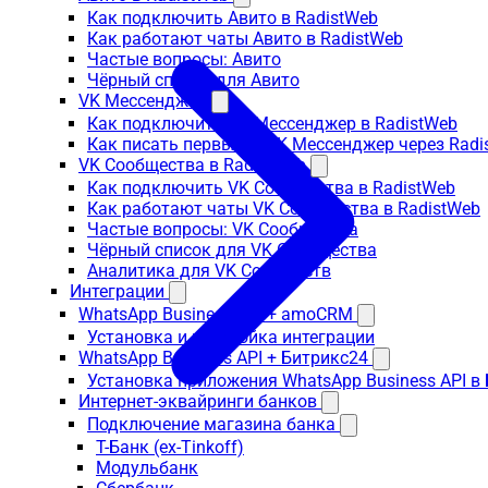
Как подключить Авито в RadistWeb
Как работают чаты Авито в RadistWeb
Частые вопросы: Авито
Чёрный список для Авито
VK Мессенджер
Как подключить VK Мессенджер в RadistWeb
Как писать первым в VK Мессенджер через Radi
VK Сообщества в RadistWeb
Как подключить VK Сообщества в RadistWeb
Как работают чаты VK Сообщества в RadistWeb
Частые вопросы: VK Сообщества
Чёрный список для VK Сообщества
Аналитика для VK Сообществ
Интеграции
WhatsApp Business API + amoCRM
Установка и настройка интеграции
WhatsApp Business API + Битрикс24
Установка приложения WhatsApp Business API в
Интернет-эквайринги банков
Подключение магазина банка
Т-Банк (ex-Tinkoff)
Модульбанк