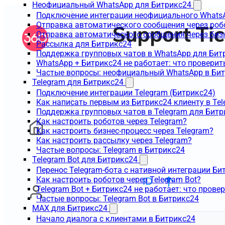
Неофициальный WhatsApp для Битрикс24
Подключение интеграции неофициального WhatsA
Отправка автоматического сообщения через роб
Отправка автоматического сообщения через биз
Рассылка для Битрикс24
Поддержка групповых чатов в WhatsApp для Бит
WhatsApp + Битрикс24 не работает: что проверит
Частые вопросы: неофициальный WhatsApp в Би
Telegram для Битрикс24
Подключение интеграции Telegram (Битрикс24)
Как написать первым из Битрикс24 клиенту в Tel
Поддержка групповых чатов в Telegram для Битр
Как настроить роботов через Telegram?
Как настроить бизнес-процесс через Telegram?
Как настроить рассылку через Telegram?
Частые вопросы: Telegram в Битрикс24
Telegram Bot для Битрикс24
Перенос Telegram-бота с нативной интеграции Би
Как настроить роботов через Telegram Bot?
Telegram Bot + Битрикс24 не работает: что прове
Частые вопросы: Telegram Bot в Битрикс24
MAX для Битрикс24
Начало диалога с клиентами в Битрикс24