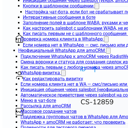
Инициация общения через salesbot (WABA, amo
Кнопки в шаблонном сообщении
Настройка чат-бота, если бот не срабатывает 
Интерактивные сообщения в боте
Заполнение полей в шаблоне WABA: руками и че
Как настроить salesbot с шаблонами WABA, не 
Как писать первым не с шаблонного сообщени
Проверка номера клиента в WhatsApp
Если номера нет в WhatsApp — смс, письмо или
Неофициальный WhatsApp для amoCRM
Подключение WhatsApp к amoCRM через RadistW
Смена воронки и статуса для создания сделок и
Как писать первым с любого номера через amoC
WhatsApp-визитка
Как редактировать визитку
Если номера клиента нет в WA — смс/письмо ил
Инициация общения через salesbot (неофициаль
Автоматическое приветствие через salesbot на с
Меню в чат-боте
Рассылка для amoCRM
Массовое создание чатов
Поддержка групповых чатов в WhatsApp для A
WhatsApp + amoCRM не работает: что проверить
Полезности для тестового периода