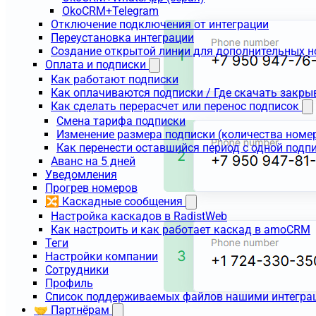
OkoCRM+Telegram
Отключение подключения от интеграции
Переустановка интеграции
Создание открытой линии для дополнительных 
Оплата и подписки
Как работают подписки
Как оплачиваются подписки / Где скачать зак
Как сделать перерасчет или перенос подписок
Смена тарифа подписки
Изменение размера подписки (количества номе
Как перенести оставшийся период с одной подп
Аванс на 5 дней
Уведомления
Прогрев номеров
🔀 Каскадные сообщения
Настройка каскадов в RadistWeb
Как настроить и как работает каскад в amoCRM
Теги
Настройки компании
Сотрудники
Профиль
Список поддерживаемых файлов нашими интегра
🤝 Партнёрам