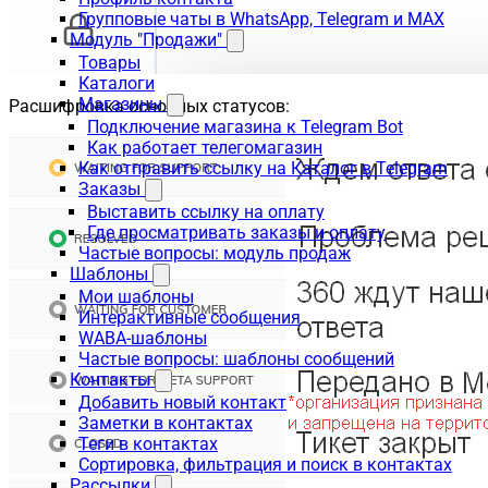
Групповые чаты в WhatsApp, Telegram и MAX
Модуль "Продажи"
Товары
Каталоги
Магазины
Расшифровка основных статусов:
Подключение магазина к Telegram Bot
Как работает телегомагазин
Как отправить ссылку на Каталог в Telegram
Заказы
Выставить ссылку на оплату
Где просматривать заказы и оплату
Частые вопросы: модуль продаж
Шаблоны
Мои шаблоны
Интерактивные сообщения
WABA-шаблоны
Частые вопросы: шаблоны сообщений
Контакты
Добавить новый контакт
Заметки в контактах
Теги в контактах
Сортировка, фильтрация и поиск в контактах
Рассылки