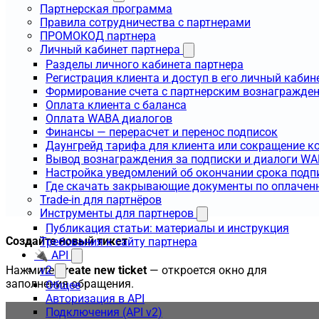
Партнерская программа
Правила сотрудничества с партнерами
ПРОМОКОД партнера
Личный кабинет партнера
Разделы личного кабинета партнера
Регистрация клиента и доступ в его личный кабин
Формирование счета с партнерским вознагражде
Оплата клиента с баланса
Оплата WABA диалогов
Финансы — перерасчет и перенос подписок
Даунгрейд тарифа для клиента или сокращение к
Вывод вознаграждения за подписки и диалоги W
Настройка уведомлений об окончании срока подп
Где скачать закрывающие документы по оплачен
Trade-in для партнёров
Инструменты для партнеров
Публикация статьи: материалы и инструкция
Создайте новый тикет
Требования к сайту партнера
🔌 API
Нажмите
Create new ticket
— откроется окно для
v2
заполнения обращения.
Общее
Авторизация в API
Подключения (API v2)