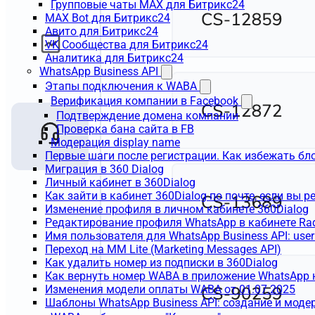
Групповые чаты MAX для Битрикс24
MAX Bot для Битрикс24
Авито для Битрикс24
VK Сообщества для Битрикс24
Аналитика для Битрикс24
WhatsApp Business API
Этапы подключения к WABA
Верификация компании в Facebook
Подтверждение домена компании
Проверка бана сайта в FB
Модерация display name
Первые шаги после регистрации. Как избежать бл
Миграция в 360 Dialog
Личный кабинет в 360Dialog
Как зайти в кабинет 360Dialog по почте, если вы 
Изменение профиля в личном кабинете 360Dialog
Редактирование профиля WhatsApp в кабинете Ra
Имя пользователя для WhatsApp Business API: use
Переход на MM Lite (Marketing Messages API)
Как удалить номер из подписки в 360Dialog
Как вернуть номер WABA в приложение WhatsApp 
Изменения модели оплаты WABA от 01.07.2025
Шаблоны WhatsApp Business API: создание и моде