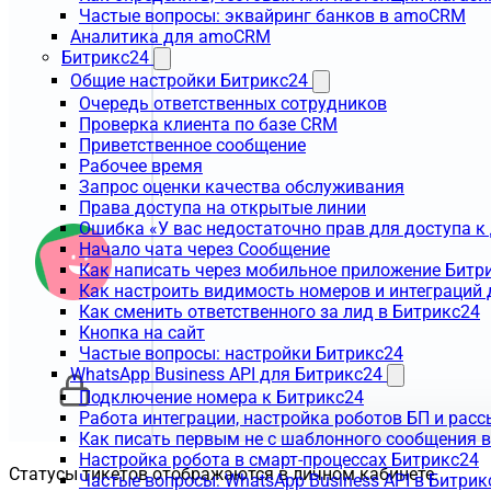
Частые вопросы: эквайринг банков в amoCRM
Аналитика для amoCRM
Битрикс24
Общие настройки Битрикс24
Очередь ответственных сотрудников
Проверка клиента по базе CRM
Приветственное сообщение
Рабочее время
Запрос оценки качества обслуживания
Права доступа на открытые линии
Ошибка «У вас недостаточно прав для доступа 
Начало чата через Сообщение
Как написать через мобильное приложение Битр
Как настроить видимость номеров и интеграций
Как сменить ответственного за лид в Битрикс24
Кнопка на сайт
Частые вопросы: настройки Битрикс24
WhatsApp Business API для Битрикс24
Подключение номера к Битрикс24
Работа интеграции, настройка роботов БП и рас
Как писать первым не с шаблонного сообщения 
Настройка робота в смарт-процессах Битрикс24
Статусы тикетов отображаются в личном кабинете.
Частые вопросы: WhatsApp Business API в Битрик