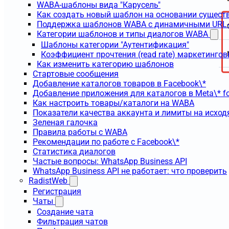
WABA-шаблоны вида "Карусель"
Как создать новый шаблон на основании сущес
Поддержка шаблонов WABA с динамичными URL
Категории шаблонов и типы диалогов WABA
Шаблоны категории "Аутентификация"
Коэффициент прочтения (read rate) маркетинго
Как изменить категорию шаблонов
Стартовые сообщения
Добавление каталогов товаров в Facebook\*
Добавление приложения для каталогов в Meta\* fo
Как настроить товары/каталоги на WABA
Показатели качества аккаунта и лимиты на исхо
Зеленая галочка
Правила работы с WABA
Рекомендации по работе с Facebook\*
Статистика диалогов
Частые вопросы: WhatsApp Business API
WhatsApp Business API не работает: что проверить
RadistWeb
Регистрация
Чаты
Создание чата
Фильтрация чатов