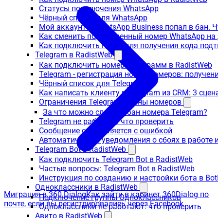
Статусы подключения WhatsApp
Чёрный список для WhatsApp
Мой аккаунт в WhatsApp Business попал в бан. 
Как сменить подключенный номер WhatsApp на 
Как подключить почту для получения кода под
Telegram в RadistWeb
Как подключить номер Телеграмм в RadistWeb
Telegram - регистрация новых номеров: получен
Чёрный список для Telegram
Как написать клиенту в Telegram из CRM: 3 сцен
Ограничения Telegram и баны номеров
За что можно словить бан номера Telegram?
Telegram не работает: что проверить
Сообщение отправляется с ошибкой
Автоматические уведомления о сбоях в работе 
Telegram Bot в RadistWeb
Как подключить Telegram Bot в RadistWeb
Частые вопросы: Telegram Bot в RadistWeb
Инструкция по созданию и настройки бота в Bot
Одноклассники в RadistWeb
Миграция в 360 Dialog
Как зайти в кабинет 360Dialog по
Подключение группы Одноклассников
почте, если вы регистрировались через Facebook
Одноклассники не работают: что проверить
Авито в RadistWeb