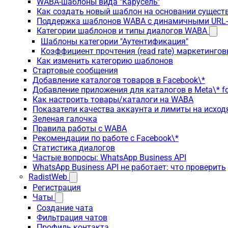
WABA-шаблоны вида "Карусель"
Как создать новый шаблон на основании сущес
Поддержка шаблонов WABA с динамичными URL
Категории шаблонов и типы диалогов WABA
Шаблоны категории "Аутентификация"
Коэффициент прочтения (read rate) маркетинго
Как изменить категорию шаблонов
Стартовые сообщения
Добавление каталогов товаров в Facebook\*
Добавление приложения для каталогов в Meta\* fo
Как настроить товары/каталоги на WABA
Показатели качества аккаунта и лимиты на исхо
Зеленая галочка
Правила работы с WABA
Рекомендации по работе с Facebook\*
Статистика диалогов
Частые вопросы: WhatsApp Business API
WhatsApp Business API не работает: что проверить
RadistWeb
Регистрация
Чаты
Создание чата
Фильтрация чатов
Профиль контакта