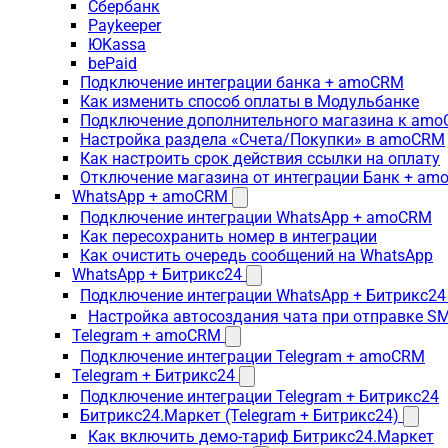
Сбербанк
Paykeeper
ЮKassa
bePaid
Подключение интеграции банка + amoCRM
Как изменить способ оплаты в Модульбанке
Подключение дополнительного магазина к am
Настройка раздела «Счета/Покупки» в amoCRM
Как настроить срок действия ссылки на оплату
Отключение магазина от интеграции Банк + a
WhatsApp + amoCRM
Подключение интеграции WhatsApp + amoCRM
Как пересохранить номер в интеграции
Как очистить очередь сообщений на WhatsApp
WhatsApp + Битрикс24
Подключение интеграции WhatsApp + Битрикс24
Настройка автосоздания чата при отправке SM
Telegram + amoCRM
Подключение интеграции Telegram + amoCRM
Telegram + Битрикс24
Подключение интеграции Telegram + Битрикс24
Битрикс24.Маркет (Telegram + Битрикс24)
Как включить демо-тариф Битрикс24.Маркет