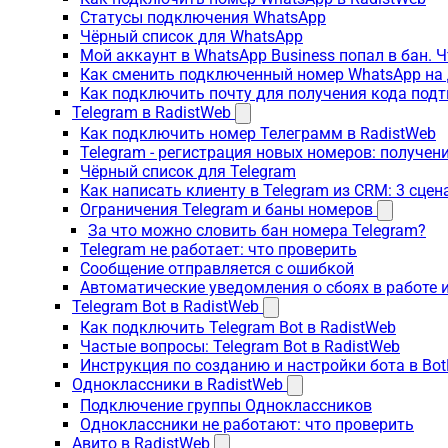
Статусы подключения WhatsApp
Чёрный список для WhatsApp
Мой аккаунт в WhatsApp Business попал в бан. 
Как сменить подключенный номер WhatsApp на 
Как подключить почту для получения кода под
Telegram в RadistWeb
Как подключить номер Телеграмм в RadistWeb
Telegram - регистрация новых номеров: получен
Чёрный список для Telegram
Как написать клиенту в Telegram из CRM: 3 сцен
Ограничения Telegram и баны номеров
За что можно словить бан номера Telegram?
Telegram не работает: что проверить
Сообщение отправляется с ошибкой
Автоматические уведомления о сбоях в работе 
Telegram Bot в RadistWeb
Как подключить Telegram Bot в RadistWeb
Частые вопросы: Telegram Bot в RadistWeb
Инструкция по созданию и настройки бота в Bot
Одноклассники в RadistWeb
Подключение группы Одноклассников
Одноклассники не работают: что проверить
Авито в RadistWeb