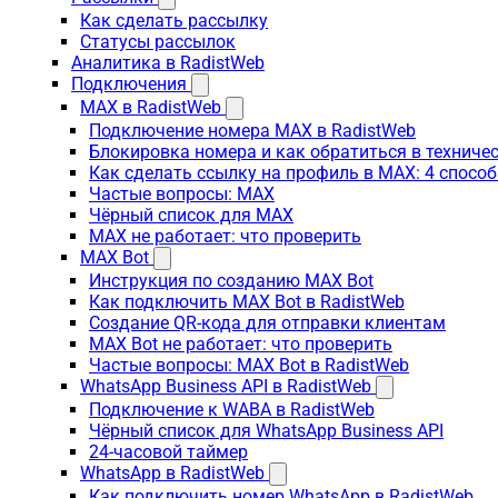
Как сделать рассылку
Статусы рассылок
Аналитика в RadistWeb
Подключения
MAX в RadistWeb
Подключение номера MAX в RadistWeb
Блокировка номера и как обратиться в технич
Как сделать ссылку на профиль в MAX: 4 способ
Частые вопросы: MAX
Чёрный список для MAX
MAX не работает: что проверить
MAX Bot
Инструкция по созданию MAX Bot
Как подключить MAX Bot в RadistWeb
Создание QR-кода для отправки клиентам
MAX Bot не работает: что проверить
Частые вопросы: MAX Bot в RadistWeb
WhatsApp Business API в RadistWeb
Подключение к WABA в RadistWeb
Чёрный список для WhatsApp Business API
24-часовой таймер
WhatsApp в RadistWeb
Как подключить номер WhatsApp в RadistWeb