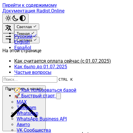
Перейти к содержимому
Документация Radist.Online
Светлая
Темная
Русский
Система
English
Español
На этой странице
Как считается оплата сейчас (с 01.07.2025)
Как было до 01.07.2025
Частые вопросы
Что дальше
CTRL K
Прокрутить к началу
🧭 Как пользоваться базой
🚀 Быстрый старт
MAX
Telegram
WhatsApp
WhatsApp Business API
Авито
VK Сообщества