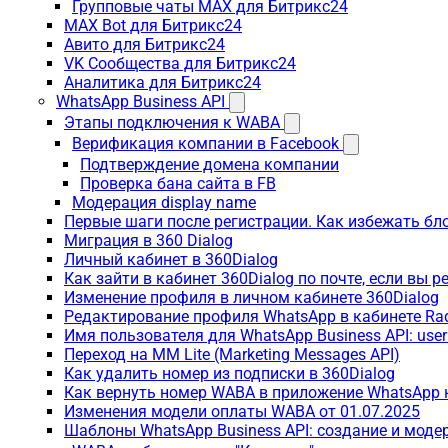
Групповые чаты MAX для Битрикс24
MAX Bot для Битрикс24
Авито для Битрикс24
VK Сообщества для Битрикс24
Аналитика для Битрикс24
WhatsApp Business API
Этапы подключения к WABA
Верификация компании в Facebook
Подтверждение домена компании
Проверка бана сайта в FB
Модерация display name
Первые шаги после регистрации. Как избежать бл
Миграция в 360 Dialog
Личный кабинет в 360Dialog
Как зайти в кабинет 360Dialog по почте, если вы 
Изменение профиля в личном кабинете 360Dialog
Редактирование профиля WhatsApp в кабинете Ra
Имя пользователя для WhatsApp Business API: use
Переход на MM Lite (Marketing Messages API)
Как удалить номер из подписки в 360Dialog
Как вернуть номер WABA в приложение WhatsApp 
Изменения модели оплаты WABA от 01.07.2025
Шаблоны WhatsApp Business API: создание и моде