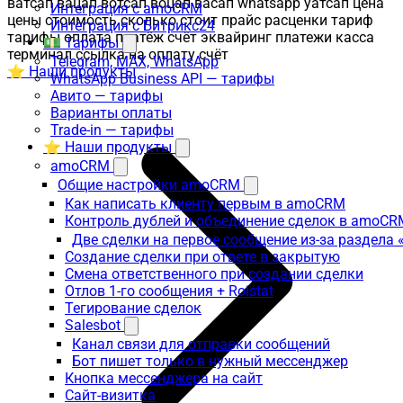
ватсап вацап вотсап воцап васап whatsapp уатсап цена
Интеграция с amoCRM
цены стоимость сколько стоит прайс расценки тариф
Интеграция с Битрикс24
тарифы оплата платёж счёт эквайринг платежи касса
💵 Тарифы
терминал ссылка на оплату счёт
Telegram, MAX, WhatsApp
⭐ Наши продукты
WhatsApp Business API — тарифы
Авито — тарифы
Варианты оплаты
Trade-in — тарифы
⭐ Наши продукты
amoCRM
Общие настройки amoCRM
Как написать клиенту первым в amoCRM
Контроль дублей и объединение сделок в amoCR
Две сделки на первое сообщение из-за раздела
Создание сделки при ответе в закрытую
Смена ответственного при создании сделки
Отлов 1-го сообщения + Roistat
Тегирование сделок
Salesbot
Канал связи для отправки сообщений
Бот пишет только в нужный мессенджер
Кнопка мессенджера на сайт
Сайт-визитка