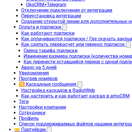
OkoCRM+Telegram
Отключение подключения от интеграции
Переустановка интеграции
Создание открытой линии для дополнительных 
Оплата и подписки
Как работают подписки
Как оплачиваются подписки / Где скачать зак
Как сделать перерасчет или перенос подписок
Смена тарифа подписки
Изменение размера подписки (количества номе
Как перенести оставшийся период с одной подп
Аванс на 5 дней
Уведомления
Прогрев номеров
🔀 Каскадные сообщения
Настройка каскадов в RadistWeb
Как настроить и как работает каскад в amoCRM
Теги
Настройки компании
Сотрудники
Профиль
Список поддерживаемых файлов нашими интегра
🤝 Партнёрам