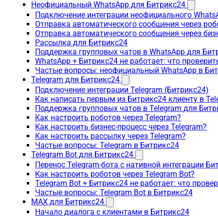
Неофициальный WhatsApp для Битрикс24
Подключение интеграции неофициального WhatsA
Отправка автоматического сообщения через роб
Отправка автоматического сообщения через биз
Рассылка для Битрикс24
Поддержка групповых чатов в WhatsApp для Бит
WhatsApp + Битрикс24 не работает: что проверит
Частые вопросы: неофициальный WhatsApp в Би
Telegram для Битрикс24
Подключение интеграции Telegram (Битрикс24)
Как написать первым из Битрикс24 клиенту в Tel
Поддержка групповых чатов в Telegram для Битр
Как настроить роботов через Telegram?
Как настроить бизнес-процесс через Telegram?
Как настроить рассылку через Telegram?
Частые вопросы: Telegram в Битрикс24
Telegram Bot для Битрикс24
Перенос Telegram-бота с нативной интеграции Би
Как настроить роботов через Telegram Bot?
Telegram Bot + Битрикс24 не работает: что прове
Частые вопросы: Telegram Bot в Битрикс24
MAX для Битрикс24
Начало диалога с клиентами в Битрикс24