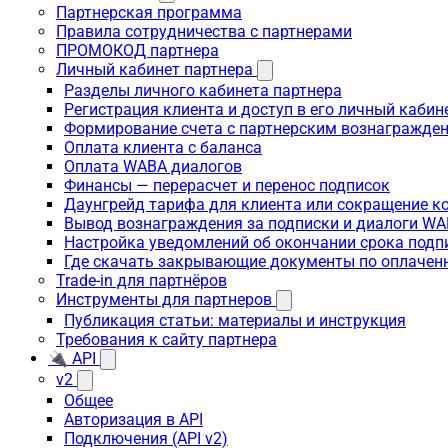
Партнерская программа
Правила сотрудничества с партнерами
ПРОМОКОД партнера
Личный кабинет партнера
Разделы личного кабинета партнера
Регистрация клиента и доступ в его личный кабин
Формирование счета с партнерским вознагражде
Оплата клиента с баланса
Оплата WABA диалогов
Финансы — перерасчет и перенос подписок
Даунгрейд тарифа для клиента или сокращение к
Вывод вознаграждения за подписки и диалоги W
Настройка уведомлений об окончании срока подп
Где скачать закрывающие документы по оплачен
Trade-in для партнёров
Инструменты для партнеров
Публикация статьи: материалы и инструкция
Требования к сайту партнера
🔌 API
v2
Общее
Авторизация в API
Подключения (API v2)