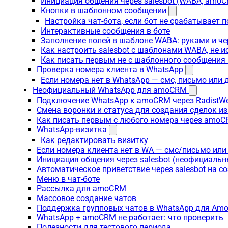
Инициация общения через salesbot (WABA, amo
Кнопки в шаблонном сообщении
Настройка чат-бота, если бот не срабатывает 
Интерактивные сообщения в боте
Заполнение полей в шаблоне WABA: руками и че
Как настроить salesbot с шаблонами WABA, не 
Как писать первым не с шаблонного сообщени
Проверка номера клиента в WhatsApp
Если номера нет в WhatsApp — смс, письмо или
Неофициальный WhatsApp для amoCRM
Подключение WhatsApp к amoCRM через RadistW
Смена воронки и статуса для создания сделок и
Как писать первым с любого номера через amoC
WhatsApp-визитка
Как редактировать визитку
Если номера клиента нет в WA — смс/письмо ил
Инициация общения через salesbot (неофициаль
Автоматическое приветствие через salesbot на с
Меню в чат-боте
Рассылка для amoCRM
Массовое создание чатов
Поддержка групповых чатов в WhatsApp для A
WhatsApp + amoCRM не работает: что проверить
Полезности для тестового периода