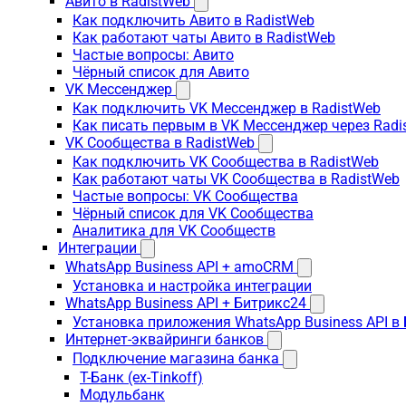
Авито в RadistWeb
Как подключить Авито в RadistWeb
Как работают чаты Авито в RadistWeb
Частые вопросы: Авито
Чёрный список для Авито
VK Мессенджер
Как подключить VK Мессенджер в RadistWeb
Как писать первым в VK Мессенджер через Radi
VK Сообщества в RadistWeb
Как подключить VK Сообщества в RadistWeb
Как работают чаты VK Сообщества в RadistWeb
Частые вопросы: VK Сообщества
Чёрный список для VK Сообщества
Аналитика для VK Сообществ
Интеграции
WhatsApp Business API + amoCRM
Установка и настройка интеграции
WhatsApp Business API + Битрикс24
Установка приложения WhatsApp Business API в
Интернет-эквайринги банков
Подключение магазина банка
Т-Банк (ex-Tinkoff)
Модульбанк