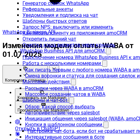
Генератор ссылок WhatsApp
Реферальные анкеты
Уведомления и подписка на чат
Шаблоны быстрых ответов
Запрос NPS: выключить или изменить
WhatsApp Business API
Как писать клиенту из приложения amoCRM
Открепить лишний чат
Изменения модели оплаты WABA от
Очистка кэша виджетов через консоль
WhatsApp Business API для amoCRM
01.07.2025
Подключение номера WhatsApp Business API к a
Работа с несколькими номерами
Как писать первым с любого номера WABA в a
Смена воронки и статуса для создания сделок 
Копировать страницу
Массовые действия
Рассылки через WABA в amoCRM
Массовое создание чатов в WABA
Копировать как Markdown
Шаблоны и чат-бот
Обзор: какой способ выбрать
Просмотреть как Markdown
Автоприветствие через salesbot
Инициация общения через salesbot (WABA, amo
Кнопки в шаблонном сообщении
Открыть в ChatGPT
Настройка чат-бота, если бот не срабатывает 
Интерактивные сообщения в боте