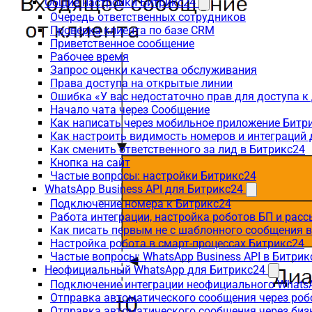
Общие настройки Битрикс24
Очередь ответственных сотрудников
Проверка клиента по базе CRM
Приветственное сообщение
Рабочее время
Запрос оценки качества обслуживания
Права доступа на открытые линии
Ошибка «У вас недостаточно прав для доступа 
Начало чата через Сообщение
Как написать через мобильное приложение Битр
Как настроить видимость номеров и интеграций
Как сменить ответственного за лид в Битрикс24
Кнопка на сайт
Частые вопросы: настройки Битрикс24
WhatsApp Business API для Битрикс24
Подключение номера к Битрикс24
Работа интеграции, настройка роботов БП и рас
Как писать первым не с шаблонного сообщения 
Настройка робота в смарт-процессах Битрикс24
Частые вопросы: WhatsApp Business API в Битрик
Неофициальный WhatsApp для Битрикс24
Подключение интеграции неофициального WhatsA
Отправка автоматического сообщения через роб
Отправка автоматического сообщения через биз