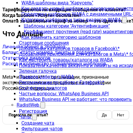
WABA-шаблоны вида "Карусель"
Как создать новый шаблон на основании сущес
Тарифицируются ли входящие сообщения от клиента?
Поддержка шаблонов WABA с динамичными URL
Когда шаблон «Услуги» бесплатен?
Категории шаблонов и типы диалогов WABA
Оплата за шаблоны и тариф за номер — это одно и то же
Шаблоны категории "Аутентификация"
Коэффициент прочтения (read rate) маркетинго
Что дальше
Как изменить категорию шаблонов
Стартовые сообщения
Личный кабинет в 360dialog
Добавление каталогов товаров в Facebook\*
Баланс, статус номера, тикеты в поддержку
Добавление приложения для каталогов в Meta\* fo
Статистика диалогов
Как настроить товары/каталоги на WABA
Расход и количество отправленных шаблонов
Показатели качества аккаунта и лимиты на исхо
Зеленая галочка
Правила работы с WABA
Meta* и Facebook** — организации, признанные
Рекомендации по работе с Facebook\*
экстремистскими и запрещённые на территории
Статистика диалогов
Российской Федерации.
Частые вопросы: WhatsApp Business API
WhatsApp Business API не работает: что проверить
RadistWeb
Регистрация
Помогла ли статья?
Да
Нет
Чаты
Создание чата
Фильтрация чатов