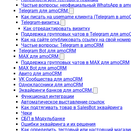
Частые вопросы: неофициальный WhatsApp в a
Telegram для amoCRM
Как писать на username клиента (Telegram в am
Telegram-визитка
Как отредактировать визитку
Поддержка групповых чатов в Telegram для am
Как на сайте опубликовать ссылку на свой номер
Частые вопросы: Telegram в amoCRM
Telegram Bot для amoCRM
MAX для amoCRM
Поддержка групповых чатов в MAX для amoCRM
MAX Bot для amoCRM
Авито для amoCRM
VK Сообщества для amoCRM
Одноклассники для amoCRM
Эквайринги банков для amoCRM
Функционал интеграции
Автоматическое выставление ссылок
Как подтягивать товар в SalesBot эквайринга
Чеки
СБП в Модульбанке
Ошибки эквайринга и их решения
Как определить, тестовый или настоящий магаз