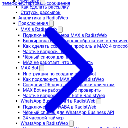
Рассылки
телефоне
Стартовые сообщения
Как сделать рассылку
Статусы рассылок
Аналитика в RadistWeb
Подключения
MAX в RadistWeb
Подключение номера MAX в RadistWeb
Блокировка номера и как обратиться в технич
Как сделать ссылку на профиль в MAX: 4 способ
Частые вопросы: MAX
Чёрный список для MAX
MAX не работает: что проверить
MAX Bot
Инструкция по созданию MAX Bot
Как подключить MAX Bot в RadistWeb
Создание QR-кода для отправки клиентам
MAX Bot не работает: что проверить
Частые вопросы: MAX Bot в RadistWeb
WhatsApp Business API в RadistWeb
Подключение к WABA в RadistWeb
Чёрный список для WhatsApp Business API
24-часовой таймер
WhatsApp в RadistWeb