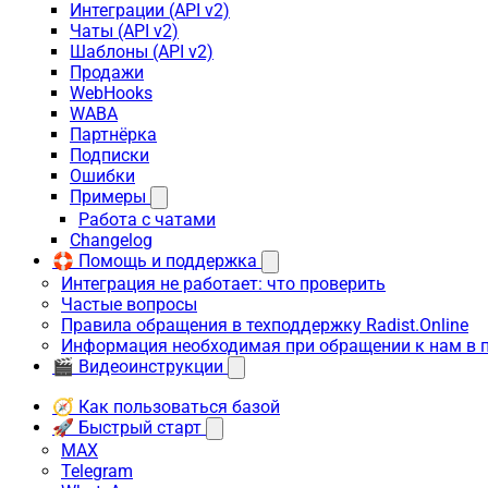
Интеграции (API v2)
Чаты (API v2)
Шаблоны (API v2)
Продажи
WebHooks
WABA
Партнёрка
Подписки
Ошибки
Примеры
Работа с чатами
Changelog
🛟 Помощь и поддержка
Интеграция не работает: что проверить
Частые вопросы
Правила обращения в техподдержку Radist.Online
Информация необходимая при обращении к нам в 
🎬 Видеоинструкции
🧭 Как пользоваться базой
🚀 Быстрый старт
MAX
Telegram