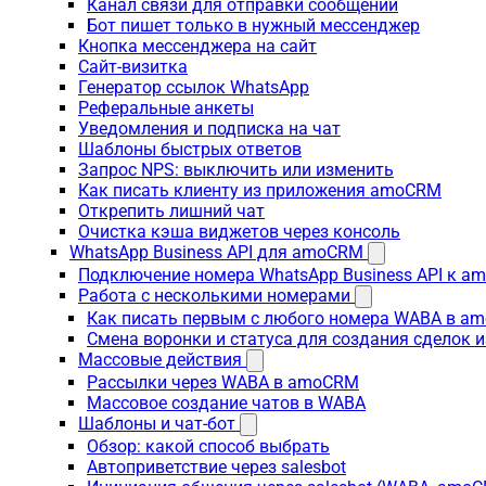
Канал связи для отправки сообщений
Бот пишет только в нужный мессенджер
Кнопка мессенджера на сайт
Сайт-визитка
Генератор ссылок WhatsApp
Реферальные анкеты
Уведомления и подписка на чат
Шаблоны быстрых ответов
Запрос NPS: выключить или изменить
Как писать клиенту из приложения amoCRM
Открепить лишний чат
Очистка кэша виджетов через консоль
WhatsApp Business API для amoCRM
Подключение номера WhatsApp Business API к a
Работа с несколькими номерами
Как писать первым с любого номера WABA в a
Смена воронки и статуса для создания сделок 
Массовые действия
Рассылки через WABA в amoCRM
Массовое создание чатов в WABA
Шаблоны и чат-бот
Обзор: какой способ выбрать
Автоприветствие через salesbot