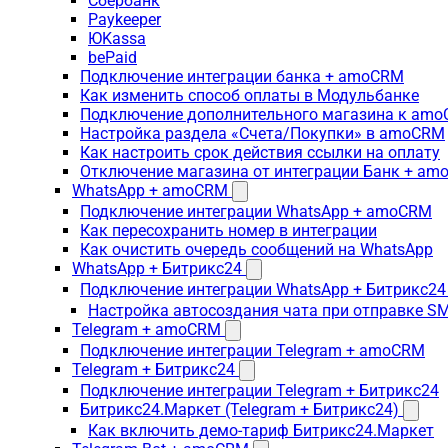
Сбербанк
Paykeeper
ЮKassa
bePaid
Подключение интеграции банка + amoCRM
Как изменить способ оплаты в Модульбанке
Подключение дополнительного магазина к am
Настройка раздела «Счета/Покупки» в amoCRM
Как настроить срок действия ссылки на оплату
Отключение магазина от интеграции Банк + a
WhatsApp + amoCRM
Подключение интеграции WhatsApp + amoCRM
Как пересохранить номер в интеграции
Как очистить очередь сообщений на WhatsApp
WhatsApp + Битрикс24
Подключение интеграции WhatsApp + Битрикс24
Настройка автосоздания чата при отправке SM
Telegram + amoCRM
Подключение интеграции Telegram + amoCRM
Telegram + Битрикс24
Подключение интеграции Telegram + Битрикс24
Битрикс24.Маркет (Telegram + Битрикс24)
Как включить демо-тариф Битрикс24.Маркет