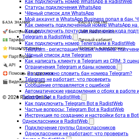
Как подключить номер WhatsApp в RadistWeb
Статусы подключения WhatsApp
Чёрный список для WhatsApp
Мой аккаунт в WhatsApp Business попал в бан. 
БАЗА ЗНАНИЙ
RADIST.ONLINE
Как сменить подключенный номер WhatsApp на 
Как подключить почту для получения кода под
🚀 Быстрый старт
Сайт Radist.Online
Telegram в RadistWeb
💵 Тарифы
Личный кабинет
Как подключить номер Телеграмм в RadistWeb
⭐ Наши продукты
Написать в поддержку
Telegram - регистрация новых номеров: получен
Чёрный список для Telegram
🤝 Партнёрам
Как написать клиенту в Telegram из CRM: 3 сцен
🔌 API
Ограничения Telegram и баны номеров
За что можно словить бан номера Telegram?
🛟 Помощь и поддержка
Telegram не работает: что проверить
🎬 Видеоинструкции
Сообщение отправляется с ошибкой
Автоматические уведомления о сбоях в работе 
Telegram Bot в RadistWeb
© 2026 Radist.Online
Как подключить Telegram Bot в RadistWeb
Частые вопросы: Telegram Bot в RadistWeb
Инструкция по созданию и настройки бота в Bot
Одноклассники в RadistWeb
Подключение группы Одноклассников
Одноклассники не работают: что проверить